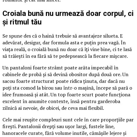
Croiala bună nu urmează doar corpul, ci
și ritmul tău
Se spune des că o haină trebuie să avantajeze silueta. E
adevărat, desigur, dar formula asta e puțin prea vagă. În
viața reală, o croială bună nu doar că îți vine bine, ci te lasă
să trăiești în ea fără să te pedepsească la fiecare mișcare.
Un pantaloni foarte strâmt poate arăta impecabil în
cabinele de probă și să devină obositor după două ore. Un
sacou foarte structurat poate ridica ținuta, dar dacă nu
poți sta comod la birou sau într-o mașină, începe să pară o
idee frumoasă și atât. Un top foarte scurt poate funcționa
excelent în anumite contexte, însă pentru garderoba
zilnică ai nevoie, de obicei, de ceva mai flexibil.
Cele mai reușite compleuri sunt cele în care proporțiile par
firești. Pantalonii drepți sau ușor largi, fustele line,
hanoracele curate, fără volume inutile, cămășile lejere și