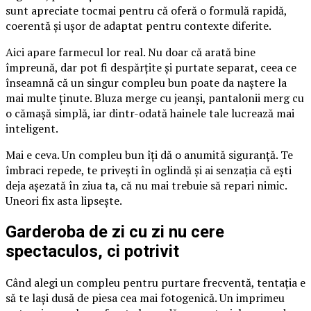
sunt apreciate tocmai pentru că oferă o formulă rapidă,
coerentă și ușor de adaptat pentru contexte diferite.
Aici apare farmecul lor real. Nu doar că arată bine
împreună, dar pot fi despărțite și purtate separat, ceea ce
înseamnă că un singur compleu bun poate da naștere la
mai multe ținute. Bluza merge cu jeanși, pantalonii merg cu
o cămașă simplă, iar dintr-odată hainele tale lucrează mai
inteligent.
Mai e ceva. Un compleu bun îți dă o anumită siguranță. Te
îmbraci repede, te privești în oglindă și ai senzația că ești
deja așezată în ziua ta, că nu mai trebuie să repari nimic.
Uneori fix asta lipsește.
Garderoba de zi cu zi nu cere
spectaculos, ci potrivit
Când alegi un compleu pentru purtare frecventă, tentația e
să te lași dusă de piesa cea mai fotogenică. Un imprimeu