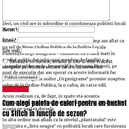
1b
Deci, un civil are in subordine si coordoneaza politisti locali
dotati cu armament, bezna mintii!
Nume
*
Email
*
Sincer, noi am fost mirati cand acum ceva timp am aflat ca
un sef de Birou Ordine Publica de la Politia Locala
Site web
Ploiesti(George Buligescu – cunoscut cu relatii mari in
mediul politic datorita unui membru de familie) s-a
Salvează-mi numele, emailul și site-ul web în acest
„transferat” brusc la „Investitii” in Primaria Ploiesti, pe
navigator pentru data viitoare când o să comentez.
post de executie dar am sperat ca aceste informatii fac
parte din categoria noilor „Organigrame” promise noaptea
celor de la Ordine Publica, la o cafea, de catre edil.
Eveniment
Acum realizam ca, de fapt, in spate sta aceasta
Cum alegi paleta de culori pentru un buchet
Organigrama magnifica „produsa” de o minte „stralucita” si
scoasa pe partea dorsala.
cu Stitch în funcție de sezon?
In alta ordine mai aflam ca la nivelul „plantatului” este
intocmita o „lista neagra” cu politsitii locali care furnizeaza