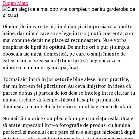
Eugen Marc
Diminețile în care te uiți în dulap și ai impresia că ai multe
haine, dar nimic care să se lege într-o ținută coerentă, sunt
mai comune decât ne place să recunoaștem. Nu e vorba
neapărat de lipsă de opțiuni. De multe ori e pur și simplu
oboseala aia mică, domestică, pe care o simți înainte de
cafea, când ai vrea să arăți bine fără să negociezi zece
minute cu un umeraș încăpățânat.
Tocmai aici intră în joc seturile bine alese. Sunt practice,
dar nu într-un fel plictisitor. Au ceva liniștitor în ideea că
partea de sus și partea de jos deja se înțeleg între ele, iar tu
nu mai trebuie să faci pe stilistul la șapte și jumătate
dimineața, cu un ochi la telefon și unul la vremea de afară.
Numai că nu orice compleu e bun pentru viața reală. Una e
să arate impecabil într-o fotografie de produs, cu lumina
perfectă și modelul care pare că n-a alergat niciodată după
autobuz, și alta e să funcționeze într-o zi normală, cu mers