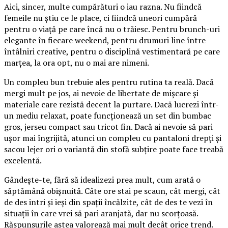
Aici, sincer, multe cumpărături o iau razna. Nu fiindcă
femeile nu știu ce le place, ci fiindcă uneori cumpără
pentru o viață pe care încă nu o trăiesc. Pentru brunch-uri
elegante în fiecare weekend, pentru drumuri line între
întâlniri creative, pentru o disciplină vestimentară pe care
marțea, la ora opt, nu o mai are nimeni.
Un compleu bun trebuie ales pentru rutina ta reală. Dacă
mergi mult pe jos, ai nevoie de libertate de mișcare și
materiale care rezistă decent la purtare. Dacă lucrezi într-
un mediu relaxat, poate funcționează un set din bumbac
gros, jerseu compact sau tricot fin. Dacă ai nevoie să pari
ușor mai îngrijită, atunci un compleu cu pantaloni drepți și
sacou lejer ori o variantă din stofă subțire poate face treabă
excelentă.
Gândește-te, fără să idealizezi prea mult, cum arată o
săptămână obișnuită. Câte ore stai pe scaun, cât mergi, cât
de des intri și ieși din spații încălzite, cât de des te vezi în
situații în care vrei să pari aranjată, dar nu scorțoasă.
Răspunsurile astea valorează mai mult decât orice trend.