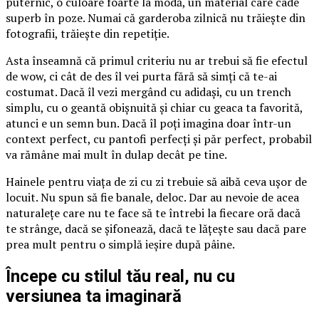
puternic, o culoare foarte la modă, un material care cade
superb în poze. Numai că garderoba zilnică nu trăiește din
fotografii, trăiește din repetiție.
Asta înseamnă că primul criteriu nu ar trebui să fie efectul
de wow, ci cât de des îl vei purta fără să simți că te-ai
costumat. Dacă îl vezi mergând cu adidași, cu un trench
simplu, cu o geantă obișnuită și chiar cu geaca ta favorită,
atunci e un semn bun. Dacă îl poți imagina doar într-un
context perfect, cu pantofi perfecți și păr perfect, probabil
va rămâne mai mult în dulap decât pe tine.
Hainele pentru viața de zi cu zi trebuie să aibă ceva ușor de
locuit. Nu spun să fie banale, deloc. Dar au nevoie de acea
naturalețe care nu te face să te întrebi la fiecare oră dacă
te strânge, dacă se șifonează, dacă te lățește sau dacă pare
prea mult pentru o simplă ieșire după pâine.
Începe cu stilul tău real, nu cu
versiunea ta imaginară