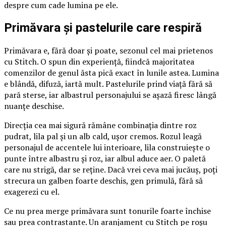
despre cum cade lumina pe ele.
Primăvara și pastelurile care respiră
Primăvara e, fără doar și poate, sezonul cel mai prietenos
cu Stitch. O spun din experiență, fiindcă majoritatea
comenzilor de genul ăsta pică exact în lunile astea. Lumina
e blândă, difuză, iartă mult. Pastelurile prind viață fără să
pară sterse, iar albastrul personajului se așază firesc lângă
nuanțe deschise.
Direcția cea mai sigură rămâne combinația dintre roz
pudrat, lila pal și un alb cald, ușor cremos. Rozul leagă
personajul de accentele lui interioare, lila construiește o
punte între albastru și roz, iar albul aduce aer. O paletă
care nu strigă, dar se reține. Dacă vrei ceva mai jucăuș, poți
strecura un galben foarte deschis, gen primulă, fără să
exagerezi cu el.
Ce nu prea merge primăvara sunt tonurile foarte închise
sau prea contrastante. Un aranjament cu Stitch pe roșu