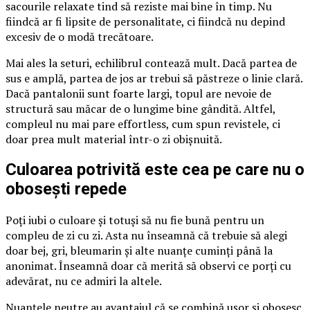
sacourile relaxate tind să reziste mai bine în timp. Nu
fiindcă ar fi lipsite de personalitate, ci fiindcă nu depind
excesiv de o modă trecătoare.
Mai ales la seturi, echilibrul contează mult. Dacă partea de
sus e amplă, partea de jos ar trebui să păstreze o linie clară.
Dacă pantalonii sunt foarte largi, topul are nevoie de
structură sau măcar de o lungime bine gândită. Altfel,
compleul nu mai pare effortless, cum spun revistele, ci
doar prea mult material într-o zi obișnuită.
Culoarea potrivită este cea pe care nu o
obosești repede
Poți iubi o culoare și totuși să nu fie bună pentru un
compleu de zi cu zi. Asta nu înseamnă că trebuie să alegi
doar bej, gri, bleumarin și alte nuanțe cuminți până la
anonimat. Înseamnă doar că merită să observi ce porți cu
adevărat, nu ce admiri la altele.
Nuanțele neutre au avantajul că se combină ușor și obosesc