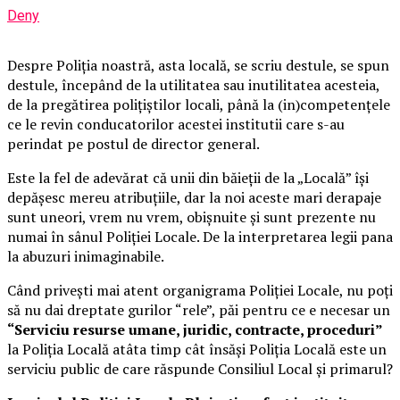
Deny
Despre Poliţia noastră, asta locală, se scriu destule, se spun
destule, începând de la utilitatea sau inutilitatea acesteia,
de la pregătirea poliţiştilor locali, până la (in)competenţele
ce le revin conducatorilor acestei institutii care s-au
perindat pe postul de director general.
Este la fel de adevărat că unii din băieţii de la „Locală” îşi
depăşesc mereu atribuţiile, dar la noi aceste mari derapaje
sunt uneori, vrem nu vrem, obişnuite şi sunt prezente nu
numai în sânul Poliţiei Locale. De la interpretarea legii pana
la abuzuri inimaginabile.
Când priveşti mai atent organigrama Poliţiei Locale, nu poţi
să nu dai dreptate gurilor “rele”, păi pentru ce e necesar un
“Serviciu resurse umane, juridic, contracte, proceduri”
la Poliţia Locală atâta timp cât însăşi Poliţia Locală este un
serviciu public de care răspunde Consiliul Local şi primarul?