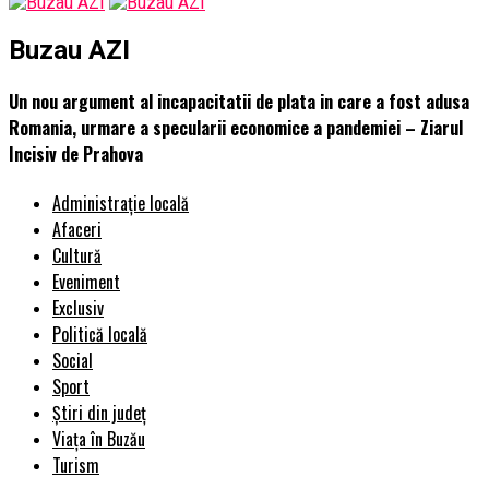
Buzau AZI
Un nou argument al incapacitatii de plata in care a fost adusa
Romania, urmare a specularii economice a pandemiei – Ziarul
Incisiv de Prahova
Administrație locală
Afaceri
Cultură
Eveniment
Exclusiv
Politică locală
Social
Sport
Știri din județ
Viața în Buzău
Turism