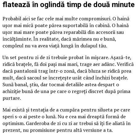
flatează în oglindă timp de două minute
Probabil aici se fac cele mai multe compromisuri. O haină
ușor mai mică poate părea suportabilă în cabină. O haină
ușor mai mare poate părea reparabilă din accesorii sau
încălțăminte. În realitate, dacă mărimea nu e bună,
compleul nu va avea viață lungă în dulapul tău.
Un set pentru zi de zi trebuie probat în mișcare. Așază-te,
ridică brațele, fă doi pași mai mari, trage aer adânc. Verifică
dacă pantalonii trag într-o zonă, dacă bluza se ridică prea
mult, dacă sacoul se încrețește urât când închizi brațele.
Sună banal, știu, dar tocmai detaliile astea despart o
achiziție bună de una pe care o regreți discret după prima
purtare.
Mai există și tentația de a cumpăra pentru silueta pe care
speri s-o ai peste o lună. Nu e cea mai dreaptă formă de
optimism. Garderoba de zi cu zi ar trebui să îți fie aliată în
prezent, nu promisiune pentru altă versiune a ta.