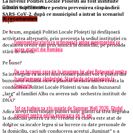
La nivelul Politiei Locale Ploiesti au fost instituite
măsuri suplimentare pentru prevenirea răspândirii
Citeste in continuare
SARS-CoV-2, după ce municipiul a intrat în scenariul
Iti recomandam
roșu.
De acum, angajații Politiei Locale Ploiești își desfășoară
activitatea alternativ, prin prezența la sediul instituției cu
EvenimenteGratuite.ro promovează online evenimentele cu
decalarea orelor sau prin muncă la domiciliu, pe perioada
acces gratuit din România
stării de alertă.
Pe bune?
De ce buzoienii care țin la imaginea lor aleg Botoșaniul pentru
Sa intelegem ca acesti functionari publici vor fi platiti din
transformarea zâmbetului: Standarde internaționale la
buzunarul edilului care a plantat aceasta minte creata la
Dentastic
conducerea Politiei Locale Ploiesti si/sau din buzunarul
„larg” al familiei Albu cu averea sub sechestru instituit de
DNA?
Tot ce trebuie sa stii inainte de Summer Well 2026. Ghidul
Adica acesti functionari publici sunt platiti sa stea degeaba
complet pentru editia aniversara de 15 ani
la domiciliu pentru ca NU credem ca cineva este atat de
dobitoc sa incalce legea si sa lucreze cu date personale de
la domiciliu, caci sub conducerea acestui „iluminat” s-a