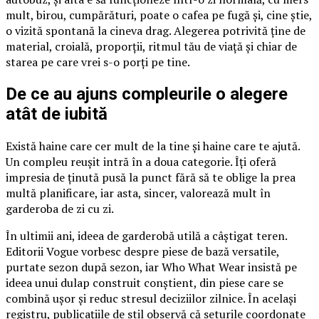
mult, birou, cumpărături, poate o cafea pe fugă și, cine știe,
o vizită spontană la cineva drag. Alegerea potrivită ține de
material, croială, proporții, ritmul tău de viață și chiar de
starea pe care vrei s-o porți pe tine.
De ce au ajuns compleurile o alegere
atât de iubită
Există haine care cer mult de la tine și haine care te ajută.
Un compleu reușit intră în a doua categorie. Îți oferă
impresia de ținută pusă la punct fără să te oblige la prea
multă planificare, iar asta, sincer, valorează mult în
garderoba de zi cu zi.
În ultimii ani, ideea de garderobă utilă a câștigat teren.
Editorii Vogue vorbesc despre piese de bază versatile,
purtate sezon după sezon, iar Who What Wear insistă pe
ideea unui dulap construit conștient, din piese care se
combină ușor și reduc stresul deciziilor zilnice. În același
registru, publicațiile de stil observă că seturile coordonate