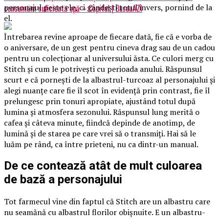
personajul peste ele, ci gândești totul invers, pornind de la
consumăm suficientă apă – Capital | BuzauAZI
el.
Întrebarea revine aproape de fiecare dată, fie că e vorba de
o aniversare, de un gest pentru cineva drag sau de un cadou
pentru un colecționar al universului ăsta. Ce culori merg cu
Stitch și cum le potrivești cu perioada anului. Răspunsul
scurt e că pornești de la albastrul-turcoaz al personajului și
alegi nuanțe care fie îl scot în evidență prin contrast, fie îl
prelungesc prin tonuri apropiate, ajustând totul după
lumina și atmosfera sezonului. Răspunsul lung merită o
cafea și câteva minute, fiindcă depinde de anotimp, de
lumină și de starea pe care vrei să o transmiți. Hai să le
luăm pe rând, ca între prieteni, nu ca dintr-un manual.
De ce contează atât de mult culoarea
de bază a personajului
Tot farmecul vine din faptul că Stitch are un albastru care
nu seamănă cu albastrul florilor obișnuite. E un albastru-