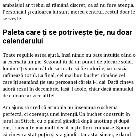
ambalajul ar trebui să rămână discret, ca să nu fure atenția.
Personajul și culoarea lui sunt mereu centrul, restul doar le
servește.
Paleta care ți se potrivește ție, nu doar
calendarului
Toate regulile astea ajută, însă nimic nu bate intuiția când o
ai exersată un pic. Sezonul îți dă un punct de plecare solid,
lumina îți spune cât de saturate să fie culorile, iar ocazia
rafinează totul. La final, cel mai bun buchet rămâne cel
care îți seamănă ție sau persoanei căreia i-l dai. Dacă cineva
adoră rozul în decembrie, lasă-l acolo, chiar dacă manualul
de culoare ar zice altfel.
Am ajuns să cred că armonia nu înseamnă o schemă
perfectă, ci coerența unei intenții. Un buchet construit în
jurul lui Stitch, cu o paletă gândită după anotimp și după
om, transmite mai mult decât niște flori frumoase. Spune
că cineva a stat puțin și s-a gândit. Iar asta, sincer, e darul