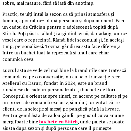
sobre, mai mature, fără să iasă din anotimp.
Practic, te uiți întâi la sezon ca să prinzi atmosfera și
lumina, apoi rafinezi după persoană și după moment. Faci
un cadou de Crăciun pentru o adolescentă topită după
Stitch. Poți păstra albul și argintiul iernii, dar adaugi un roz
vesel care o reprezintă. Rămâi fidel sezonului și, în același
timp, personalizezi. Tocmai gândirea asta face diferența
între un buchet luat la repezeală și unul care chiar
comunică ceva.
Lucrul ăsta se vede cel mai bine la brandurile care tratează
comanda ca pe o conversație, nu ca pe o tranzacție rece.
Atelierul cu Daruri, fondat în 2024, este un brand
românesc de cadouri personalizate și buchete de flori.
Conceptul e orientat spre tineri, cu accent pe calitate și pe
un proces de comandă exclusiv, simplu și orientat către
client, de la selecție și mesaj pe panglică până la livrare.
Pentru genul ăsta de cadou gândit pe gustul cuiva anume
merg foarte bine
buchete cu Stitch
, unde paleta se poate
ajusta după sezon și după persoana care îl primește.