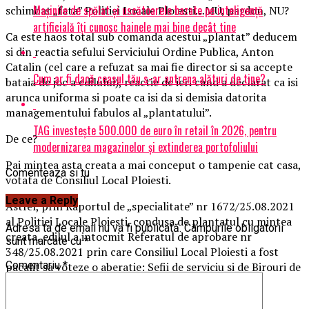
Mașinile de spălat și uscătoarele bazate pe inteligență
schimbat „fata” Politiei Locale Ploiesti…MU, pardon, NU?
artificială îți cunosc hainele mai bine decât tine
Ca este haos total sub comanda acestui „plantat” deducem
si din reactia sefului Serviciului Ordine Publica, Anton
Catalin (cel care a refuzat sa mai fie director si sa accepte
Cum ar fi dacă ceasul tău s-ar antrena alături de tine?
bataia de joc a edilului), reactie de ieri cand a declarat ca isi
arunca uniforma si poate ca isi da si demisia datorita
managementului fabulos al „plantatului”.
TAG investește 500.000 de euro în retail în 2026, pentru
De ce?
modernizarea magazinelor și extinderea portofoliului
Pai mintea asta creata a mai conceput o tampenie cat casa,
Comenteaza si tu
votata de Consiliul Local Ploiesti.
Leave a Reply
Astfel, prin Raportul de „specialitate” nr 1672/25.08.2021
al Politiei Locale Ploiesti, condusa de plantatul cu mintea
Adresa ta de email nu va fi publicată.
Câmpurile obligatorii
creata, edilul a intocmit Referatul de aprobare nr
sunt marcate cu
*
348/25.08.2021 prin care Consiliul Local Ploiesti a fost
Comentariu
*
pacalit sa voteze o aberatie: Sefii de serviciu si de Birouri de
la Ordine Publica NU mai sunt politisti locali.
1a