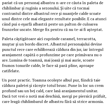
pariat că un personaj albastru n-are ce căuta în paleta de
chihlimbar și ruginiu a sezonului. Și uite că tocmai
contrastul dintre albastrul rece și nuanțele calde scoate
unul dintre cele mai elegante rezultate posibile. E ca atunci
când pui o eșarfă albastră peste un palton de culoarea
frunzelor uscate. Merge fix pentru că nu te-ai fi așteptat.
Paleta câștigătoare aici cuprinde caramel, terracotta,
muștar și un bordo discret. Albastrul personajului devine
punctul rece care echilibrează căldura din jur, iar întregul
aranjament capătă o profunzime pe care primăvara nu o
are. Lumina de toamnă, mai joasă și mai aurie, scoate
frumos tonurile calde, le face să pară pline, aproape
catifelate.
Un pont practic. Toamna ocolește albul pur, fiindcă taie
căldura paletei și răcește totul brusc. Pune în loc un crem
profund sau un bej cald, care lasă aranjamentul unitar.
Dacă tot vrei o notă mai deschisă, mergi pe piersică prăfuit,
care leagă chihlimbarul de albastru fără să strice armonia.