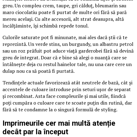
greu. Un compleu crem, taupe, gri călduț, bleumarin sau
maro ciocolatiu poate fi purtat de multe ori fără să pară
mereu același. Cu alte accesorii, alt strat deasupra, altă
încălțăminte, își schimbă repede tonul.
Culorile saturate pot fi minunate, mai ales dacă știi că te
reprezintă. Un verde stins, un burgundy, un albastru petrol
sau un roz prăfuit pot aduce viață garderobei fără să devină
greu de integrat. Doar că e bine să alegi o nuanță care se
întâlnește deja cu restul hainelor tale, nu una care cere un
dulap nou ca să poată fi purtată.
Tendințele actuale favorizează atât neutrele de bază, cât și
accentele de culoare introduse prin seturi ușor de separat
și recombinat. Asta face compleurile și mai utile, fiindcă
poți cumpăra o culoare care te scoate puțin din rutină, dar
fără să te condamne la o singură formulă de styling.
Imprimeurile cer mai multă atenție
decât par la început