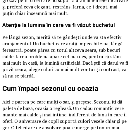
grozav pentru cei care nu suportă aranjamentele încărcate
și preferă ceva elegant, restrâns. Iarna, ce-i drept, mai
puțin chiar înseamnă mai mult.
Atenție la lumina în care va fi văzut buchetul
Pe lângă sezon, merită să te gândești unde va sta efectiv
aranjamentul. Un buchet care arată impecabil ziua, lângă
fereastră, poate părea cu totul altceva seara, sub becuri
calde. Iarna problema apare cel mai des, pentru că stăm
mai mult în casă, la lumină artificială. Dacă știi că darul va fi
privit seara, alege culori cu mai mult contur și contrast, ca
să nu se piardă.
Cum împaci sezonul cu ocazia
Aici e partea pe care mulți o sar, și greșesc. Sezonul îți dă
paleta de bază, ocazia o reglează. Un cadou romantic cere
nuanțe mai calde și mai intime, indiferent de luna în care îl
oferi. O aniversare de copil suportă culori vesele chiar și pe
ger. O felicitare de absolvire poate merge pe tonuri mai