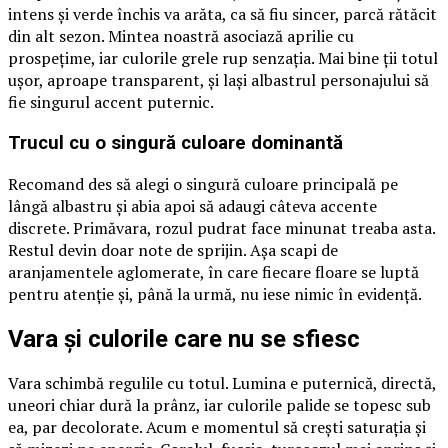
intens și verde închis va arăta, ca să fiu sincer, parcă rătăcit
din alt sezon. Mintea noastră asociază aprilie cu
prospețime, iar culorile grele rup senzația. Mai bine ții totul
ușor, aproape transparent, și lași albastrul personajului să
fie singurul accent puternic.
Trucul cu o singură culoare dominantă
Recomand des să alegi o singură culoare principală pe
lângă albastru și abia apoi să adaugi câteva accente
discrete. Primăvara, rozul pudrat face minunat treaba asta.
Restul devin doar note de sprijin. Așa scapi de
aranjamentele aglomerate, în care fiecare floare se luptă
pentru atenție și, până la urmă, nu iese nimic în evidență.
Vara și culorile care nu se sfiesc
Vara schimbă regulile cu totul. Lumina e puternică, directă,
uneori chiar dură la prânz, iar culorile palide se topesc sub
ea, par decolorate. Acum e momentul să crești saturația și