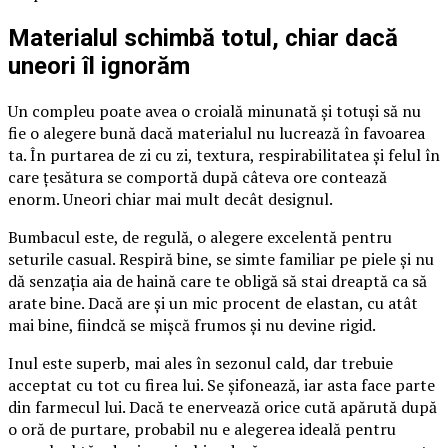
Materialul schimbă totul, chiar dacă
uneori îl ignorăm
Un compleu poate avea o croială minunată și totuși să nu
fie o alegere bună dacă materialul nu lucrează în favoarea
ta. În purtarea de zi cu zi, textura, respirabilitatea și felul în
care țesătura se comportă după câteva ore contează
enorm. Uneori chiar mai mult decât designul.
Bumbacul este, de regulă, o alegere excelentă pentru
seturile casual. Respiră bine, se simte familiar pe piele și nu
dă senzația aia de haină care te obligă să stai dreaptă ca să
arate bine. Dacă are și un mic procent de elastan, cu atât
mai bine, fiindcă se mișcă frumos și nu devine rigid.
Inul este superb, mai ales în sezonul cald, dar trebuie
acceptat cu tot cu firea lui. Se șifonează, iar asta face parte
din farmecul lui. Dacă te enervează orice cută apărută după
o oră de purtare, probabil nu e alegerea ideală pentru