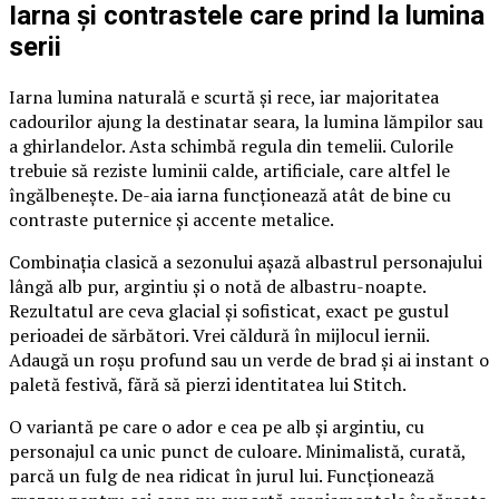
Iarna și contrastele care prind la lumina
serii
Iarna lumina naturală e scurtă și rece, iar majoritatea
cadourilor ajung la destinatar seara, la lumina lămpilor sau
a ghirlandelor. Asta schimbă regula din temelii. Culorile
trebuie să reziste luminii calde, artificiale, care altfel le
îngălbenește. De-aia iarna funcționează atât de bine cu
contraste puternice și accente metalice.
Combinația clasică a sezonului așază albastrul personajului
lângă alb pur, argintiu și o notă de albastru-noapte.
Rezultatul are ceva glacial și sofisticat, exact pe gustul
perioadei de sărbători. Vrei căldură în mijlocul iernii.
Adaugă un roșu profund sau un verde de brad și ai instant o
paletă festivă, fără să pierzi identitatea lui Stitch.
O variantă pe care o ador e cea pe alb și argintiu, cu
personajul ca unic punct de culoare. Minimalistă, curată,
parcă un fulg de nea ridicat în jurul lui. Funcționează