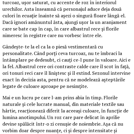
turcoaz, ușor saturat, cu accente de roz în interiorul
urechilor. Asta înseamnă că personajul aduce deja două
culori în ecuație înainte să așezi o singură floare lângă el.
Dacă ignori amănuntul ăsta, ajungi ușor la un aranjament
care se bate cap în cap, în care albastrul rece și florile
nimeresc în registre care nu vorbesc între ele.
Gândește-te la el ca la o piesă vestimentară cu
personalitate. Când porți ceva turcoaz, nu te îmbraci la
întâmplare pe dedesubt, ci cauți ce-l pune în valoare. Aici e
la fel. Albastrul cere ori contraste calde care îl scot în față,
ori tonuri reci care îl liniștesc și îl extind. Sezonul intervine
exact în decizia asta, pentru că ne modelează așteptările
legate de culoare aproape pe nesimțite.
Mai e un lucru pe care l-am prins abia în timp. Florile
naturale și cele lucrate manual, din materiale textile sau
hârtie, reacționează diferit la aceeași culoare, în funcție de
lumina anotimpului. Un roz care pare delicat în aprilie
devine spălăcit într-o zi cenușie de noiembrie. Așa că nu
vorbim doar despre nuanțe, ci și despre intensitate și