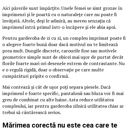
Aici părerile sunt împărțite. Unele femei se simt grozav în
imprimeuri și le poartă cu o naturalețe care nu poate fi
învățată. Altele, deși le admiră, au mereu senzația că
imprimeul intră primul într-o încăpere și ele abia apoi.
Pentru garderoba de zi cu zi, un compleu imprimat poate fi
o alegere foarte bună doar dacă motivul nu te limitează
prea mult. Dungile discrete, carourile fine sau motivele
geometrice simple sunt de obicei mai ușor de purtat decât
florile foarte mari ori desenele extrem de contrastante. Nu
e o regulă rigidă, doar o observație pe care multe
cumpărături pripite o confirmă.
Mai contează și cât de ușor poți separa piesele. Dacă
imprimeul e foarte specific, pantalonii sau bluza vor fi mai
greu de combinat cu alte haine. Asta reduce utilitatea
compleului, iar pentru garderoba zilnică utilitatea chiar ar
trebui să cântărească serios.
Mărimea corectă nu este cea care te