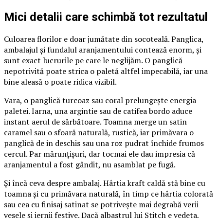
Mici detalii care schimbă tot rezultatul
Culoarea florilor e doar jumătate din socoteală. Panglica,
ambalajul și fundalul aranjamentului contează enorm, și
sunt exact lucrurile pe care le neglijăm. O panglică
nepotrivită poate strica o paletă altfel impecabilă, iar una
bine aleasă o poate ridica vizibil.
Vara, o panglică turcoaz sau coral prelungește energia
paletei. Iarna, una argintie sau de catifea bordo aduce
instant aerul de sărbătoare. Toamna merge un satin
caramel sau o sfoară naturală, rustică, iar primăvara o
panglică de in deschis sau una roz pudrat închide frumos
cercul. Par mărunțișuri, dar tocmai ele dau impresia că
aranjamentul a fost gândit, nu asamblat pe fugă.
Și încă ceva despre ambalaj. Hârtia kraft caldă stă bine cu
toamna și cu primăvara naturală, în timp ce hârtia colorată
sau cea cu finisaj satinat se potrivește mai degrabă verii
vesele și iernii festive. Dacă albastrul lui Stitch e vedeta,