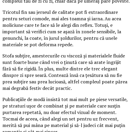
compleul tău de zi cu zi, chiar dacă pe umeraș pare poveste.
Tricotul fin sau jerseul de calitate pot fi extraordinare
pentru seturi comode, mai ales toamna și iarna. Au acea
moliciune care te face să le alegi din reflex. Totuși, e
important să verifici cum se așază în zonele sensibile, la
genunchi, la coate, în jurul șoldurilor, pentru că unele
materiale se pot deforma repede.
Stofa subțire, amestecurile cu viscoză și materialele fluide
sunt foarte bune când vrei o ținută care să arate îngrijit
fără să fie rigidă. În plus, multe dintre ele trec elegant
dinspre zi spre seară. Contează însă ca țesătura să nu fie
prea subțire sau prea lucioasă, altfel compleul poate părea
mai degrabă festiv decât practic.
Publicațiile de modă insistă tot mai mult pe piese versatile,
pe straturi ușor de combinat și pe materiale care susțin
purtarea repetată, nu doar efectul vizual de moment.
Tocmai de aceea, când alegi un set pentru uz frecvent,
merită să pui mâna pe material și să-l judeci cât mai puțin
romantic și cât mai sincer.