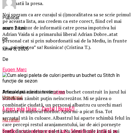
informatii la presa.
Noi speram ca are curajul si (i)moralitatea sa se scrie primul
Publicat
pe aceasta lista, asa credem ca este corect, fiind cel mai
mare furnizor de informatii catre presa impotriva lui
acum 2 luni
Adrian Vaida si a primarului liberal Adrian Dobre..atat
pe
personal cat si prin subordonatii sai de la Mediu, in frunte
cu „prioritatea” sa! Rusinica! (Cristina T.).
iunie 8, 2026
De
Eugen Marc
Prima dată când am văzut un buchet construit în jurul lui
Articole pe aceiasi tema:
prima
Urmatorul
Stitch am zâmbit puțin neîncrezător. Mi se părea o
combinație ciudată, un personaj albastru cu urechi mari
A mers prea târziu – Capital | BuzauAZI
plantat în mijlocul florilor. Apoi mi-a picat fisa. Tot
secretul stă în culoare. Albastrul lui aparte schimbă felul în
Nu ratati
care percepi restul aranjamentului, iar de aici pornește
Beneficii uriașe pentru creier și corp. Semnele care arată că nu
toată discuția despre paletă. Nu alegi florile întâi și pui