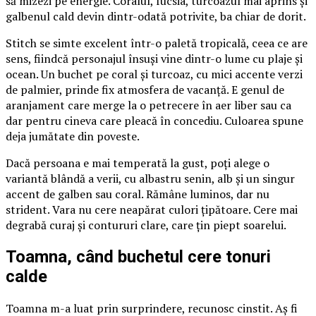
să mizezi pe energie. Coralul, fucsia, turcoazul mai aprins și
galbenul cald devin dintr-odată potrivite, ba chiar de dorit.
Stitch se simte excelent într-o paletă tropicală, ceea ce are
sens, fiindcă personajul însuși vine dintr-o lume cu plaje și
ocean. Un buchet pe coral și turcoaz, cu mici accente verzi
de palmier, prinde fix atmosfera de vacanță. E genul de
aranjament care merge la o petrecere în aer liber sau ca
dar pentru cineva care pleacă în concediu. Culoarea spune
deja jumătate din poveste.
Dacă persoana e mai temperată la gust, poți alege o
variantă blândă a verii, cu albastru senin, alb și un singur
accent de galben sau coral. Rămâne luminos, dar nu
strident. Vara nu cere neapărat culori țipătoare. Cere mai
degrabă curaj și contururi clare, care țin piept soarelui.
Toamna, când buchetul cere tonuri
calde
Toamna m-a luat prin surprindere, recunosc cinstit. Aș fi