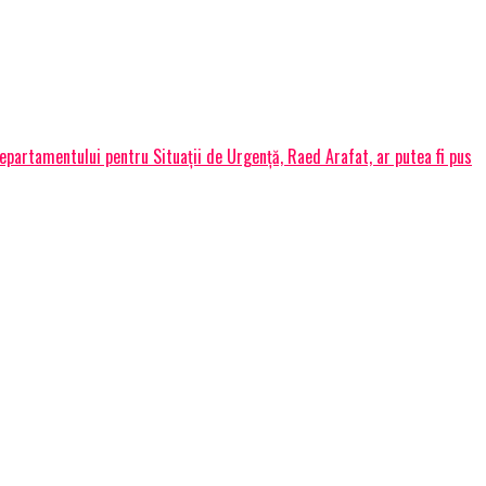
Departamentului pentru Situaţii de Urgenţă, Raed Arafat, ar putea fi pus