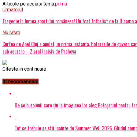
Articole pe aceiasi tema:
prima
Urmatorul
Tragedie în lumea sportului românesc! Un fost fotbalist de la Dinamo a 
Nu ratati
Curtea de Apel Cluj a anulat, in prima instanta, hotararile de guvern ca
sub acuzare – Ziarul Incisiv de Prahova
Citeste in continuare
Iti recomandam
De ce buzoienii care țin la imaginea lor aleg Botoșaniul pentru 
Tot ce trebuie sa stii inainte de Summer Well 2026. Ghidul compl