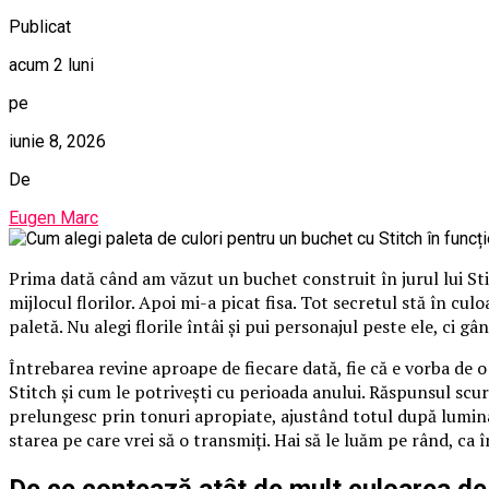
Publicat
acum 2 luni
pe
iunie 8, 2026
De
Eugen Marc
Prima dată când am văzut un buchet construit în jurul lui St
mijlocul florilor. Apoi mi-a picat fisa. Tot secretul stă în cu
paletă. Nu alegi florile întâi și pui personajul peste ele, ci gâ
Întrebarea revine aproape de fiecare dată, fie că e vorba de 
Stitch și cum le potrivești cu perioada anului. Răspunsul scurt
prelungesc prin tonuri apropiate, ajustând totul după lumina
starea pe care vrei să o transmiți. Hai să le luăm pe rând, ca 
De ce contează atât de mult culoarea de