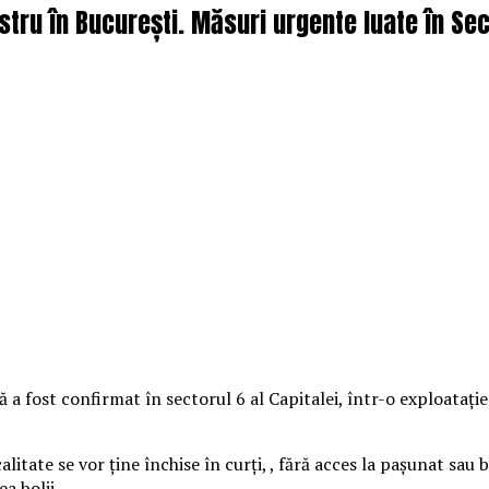
tru în București. Măsuri urgente luate în Sect
ă a fost confirmat în sectorul 6 al Capitalei, într-o exploatați
alitate se vor ține închise în curți, , fără acces la pașunat sau
a bolii.