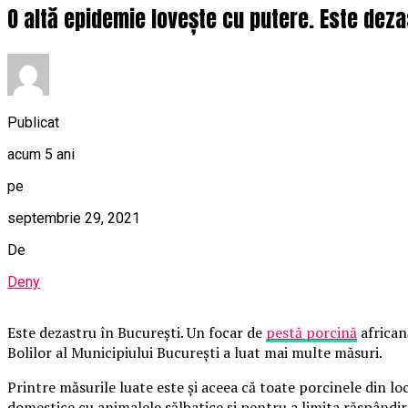
O altă epidemie lovește cu putere. Este dezas
Publicat
acum 5 ani
pe
septembrie 29, 2021
De
Deny
Este dezastru în București. Un focar de
pestă porcină
african
Bolilor al Municipiului București a luat mai multe măsuri.
Printre măsurile luate este și aceea că toate porcinele din loc
domestice cu animalele sălbatice și pentru a limita răspândire