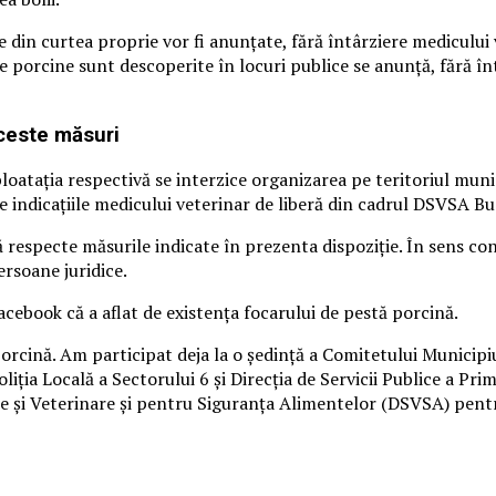
e din curtea proprie vor fi anunțate, fără întârziere mediculu
porcine sunt descoperite în locuri publice se anunță, fără înt
aceste măsuri
loatația respectivă se interzice organizarea pe teritoriul munici
 indicațiile medicului veterinar de liberă din cadrul DSVSA Bu
ă respecte măsurile indicate în prezenta dispoziție. În sens con
ersoane juridice.
Facebook că a aflat de existența focarului de pestă porcină.
orcină. Am participat deja la o şedinţă a Comitetului Municipi
liţia Locală a Sectorului 6 şi Direcţia de Servicii Publice a Pr
e şi Veterinare şi pentru Siguranţa Alimentelor (DSVSA) pentru