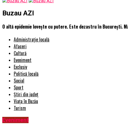
Buzau AZI
O altă epidemie lovește cu putere. Este dezastru în București. M
Administrație locală
Afaceri
Cultură
Eveniment
Exclusiv
Politică locală
Social
Sport
Știri din județ
Viața în Buzău
Turism
Eveniment