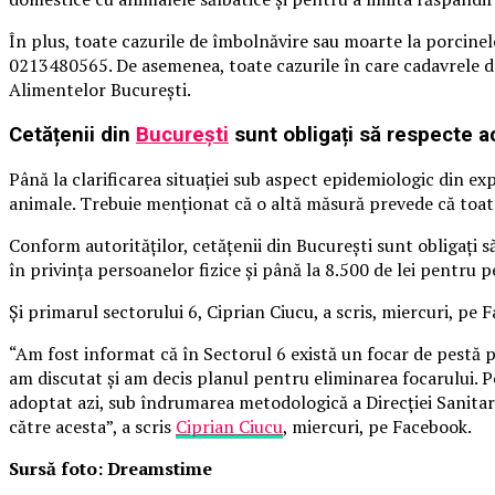
În plus, toate cazurile de îmbolnăvire sau moarte la porcinel
0213480565. De asemenea, toate cazurile în care cadavrele de 
Alimentelor București.
Cetățenii din
București
sunt obligați să respecte 
Până la clarificarea situației sub aspect epidemiologic din exp
animale. Trebuie menționat că o altă măsură prevede că toate
Conform autorităților, cetățenii din București sunt obligați s
în privința persoanelor fizice și până la 8.500 de lei pentru p
Și primarul sectorului 6, Ciprian Ciucu, a scris, miercuri, pe 
“Am fost informat că în Sectorul 6 există un focar de pestă p
am discutat şi am decis planul pentru eliminarea focarului. Po
adoptat azi, sub îndrumarea metodologică a Direcţiei Sanitar
către acesta”, a scris
Ciprian Ciucu
, miercuri, pe Facebook.
Sursă foto: Dreamstime