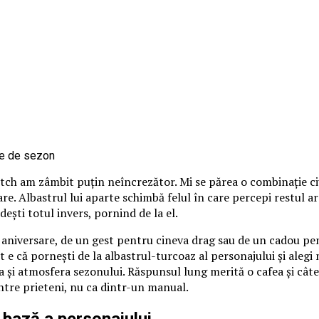
itch am zâmbit puțin neîncrezător. Mi se părea o combinație ci
loare. Albastrul lui aparte schimbă felul în care percepi restul 
ndești totul invers, pornind de la el.
o aniversare, de un gest pentru cineva drag sau de un cadou pen
 e că pornești de la albastrul-turcoaz al personajului și alegi nu
 și atmosfera sezonului. Răspunsul lung merită o cafea și câte
între prieteni, nu ca dintr-un manual.
 bază a personajului