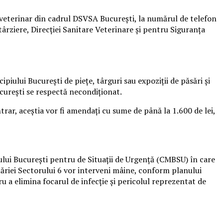
i veterinar din cadrul DSVSA București, la numărul de telefon
ârziere, Direcției Sanitare Veterinare și pentru Siguranța
piului București de piețe, târguri sau expoziții de păsări și
curești se respectă necondiționat.
trar, aceștia vor fi amendați cu sume de până la 1.600 de lei,
ului Bucureşti pentru de Situaţii de Urgenţă (CMBSU) în care
imăriei Sectorului 6 vor interveni mâine, conform planului
 a elimina focarul de infecţie şi pericolul reprezentat de