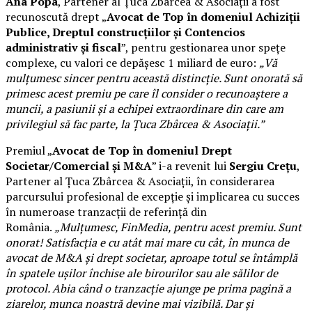
Ana Popa
, Partener al Țuca Zbârcea & Asociații a fost
recunoscută drept „
Avocat de Top în domeniul Achiziții
Publice, Dreptul construcțiilor și Contencios
administrativ și fiscal
”, pentru gestionarea unor spețe
complexe, cu valori ce depășesc 1 miliard de euro:
„Vă
mulțumesc sincer pentru această distincție. Sunt onorată să
primesc acest premiu pe care îl consider o recunoaștere a
muncii, a pasiunii și a echipei extraordinare din care am
privilegiul să fac parte, la Țuca Zbârcea & Asociații.”
Premiul „
Avocat de Top în domeniul Drept
Societar/Comercial și M&A
” i-a revenit lui
Sergiu Crețu
,
Partener al Țuca Zbârcea & Asociații, în considerarea
parcursului profesional de excepție și implicarea cu succes
în numeroase tranzacții de referință din
România.
„Mulțumesc, FinMedia, pentru acest premiu. Sunt
onorat! Satisfacția e cu atât mai mare cu cât, în munca de
avocat de M&A și drept societar, aproape totul se întâmplă
în spatele ușilor închise ale birourilor sau ale sălilor de
protocol. Abia când o tranzacție ajunge pe prima pagină a
ziarelor, munca noastră devine mai vizibilă. Dar și