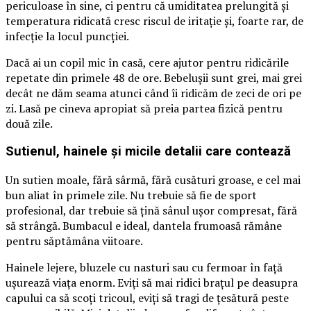
periculoase în sine, ci pentru că umiditatea prelungită și
temperatura ridicată cresc riscul de iritație și, foarte rar, de
infecție la locul puncției.
Dacă ai un copil mic în casă, cere ajutor pentru ridicările
repetate din primele 48 de ore. Bebelușii sunt grei, mai grei
decât ne dăm seama atunci când îi ridicăm de zeci de ori pe
zi. Lasă pe cineva apropiat să preia partea fizică pentru
două zile.
Sutienul, hainele și micile detalii care contează
Un sutien moale, fără sârmă, fără cusături groase, e cel mai
bun aliat în primele zile. Nu trebuie să fie de sport
profesional, dar trebuie să țină sânul ușor compresat, fără
să strângă. Bumbacul e ideal, dantela frumoasă rămâne
pentru săptămâna viitoare.
Hainele lejere, bluzele cu nasturi sau cu fermoar în față
ușurează viața enorm. Eviți să mai ridici brațul pe deasupra
capului ca să scoți tricoul, eviți să tragi de țesătură peste