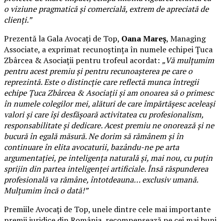
o viziune pragmatică și comercială, extrem de apreciată de
clienți.”
Prezentă la Gala Avocați de Top,
Oana Mareș
, Managing
Associate, a exprimat recunoștința în numele echipei Țuca
Zbârcea & Asociații pentru trofeul acordat:
„Vă mulțumim
pentru acest premiu și pentru recunoașterea pe care o
reprezintă. Este o distincție care reflectă munca întregii
echipe Țuca Zbârcea & Asociații și am onoarea să o primesc
în numele colegilor mei, alături de care împărtășesc aceleași
valori și care își desfășoară activitatea cu profesionalism,
responsabilitate și dedicare. Acest premiu ne onorează și ne
bucură în egală măsură. Ne dorim să rămânem și în
continuare în elita avocaturii, bazându-ne pe arta
argumentației, pe inteligența naturală și, mai nou, cu puțin
sprijin din partea inteligenței artificiale. Însă răspunderea
profesională va rămâne, întotdeauna… exclusiv umană.
Mulțumim încă o dată!”
Premiile Avocați de Top, unele dintre cele mai importante
premii juridice din România, recompensează pe cei mai buni