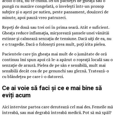
acolo o oră, nu te chinui. Iei un pachețel de gheață sau o
pungă cu mazăre congelată, o învelești într-un prosop
subțire și o așezi pe sutien, peste pansament, douăzeci de
minute, apoi pauză vreo patruzeci.
Repeți de două sau trei ori în prima seară. Atât e suficient.
Gheața reduce inflamația, micșorează șansele unei vânătăi
extinse și calmează senzația de tensiune. Dacă uiți de ea, nu
e o tragedie. Dacă o folosești prea mult, poți irita pielea.
Pacientele care țin gheața mai mult de o jumătate de oră
continuu îmi spun apoi că le-a apărut o roșeață locală sau o
senzație de arsură. Pielea de pe sân e sensibilă, mult mai
sensibilă decât cea de pe genunchi sau gleznă. Tratează-o
cu blândețea pe care i-o datorezi.
Ce ai voie să faci și ce e mai bine să
eviți acum
Aici intervine partea care derutează cel mai des. Femeile mă
întreabă, sau mai degrabă întreabă medicii. Pot să mă spăl?