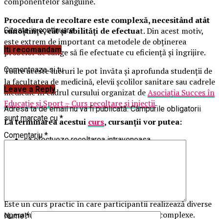
componentelor sanguine.
Procedura de recoltare este complexă, necesitând atât
cunoștințe, cât și abilități de efectua
Citeste in continuare
t. Din acest motiv,
este extrem de important ca metodele de obținerea
Iti recomandam
probelor de sânge să fie efectuate cu eficiență și îngrijire.
Comenteaza si tu
Toate aceste lucruri le pot învăta și aprofunda studenții de
la facultatea de medicină, elevii școlilor sanitare sau cadrele
Leave a Reply
medicale în cadrul cursului organizat de
Asociația Succes în
Educație și Sport – Curs recoltare și injecții
.
Adresa ta de email nu va fi publicată.
Câmpurile obligatorii
sunt marcate cu
*
La terminarea acestui
curs
, cursanții vor putea:
Comentariu
*
sa efectueze recoltarea intravenoasa
sa realizeze injectii intravenoase
sa monteze o branula
sa masoare glicemia
sa faca injectii intramusculare
si multe altele!
Este un curs practic în care participantii realizează diverse
operațiuni pe brate si simulatoare medicale complexe.
Nume
*