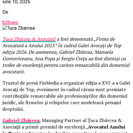
iulie 10, 2026
De
b2bseo
Țuca Zbârcea & Asociații
a fost desemnată „Firma de
Avocatură a Anului 2025” în cadrul Galei Avocați de Top
ediția 2026. De asemenea, Gabriel Zbârcea, Manuela
Gornoviceanu, Ana Popa și Sergiu Crețu au fost distinși cu
trofee de excelență pentru cariera remarcabilă din domeniul
avocaturii.
Trustul de presă FinMedia a organizat ediția a XVI-a a Galei
Avocați de Top, eveniment în cadrul căruia sunt premiate
contribuțiile remarcabile ale profesioniștilor din domeniul
juridic, ale firmelor și echipelor care modelează peisajul
dreptului.
Gabriel Zbârcea
, Managing Partner al Țuca Zbârcea &
Asociații a primit premiul de excelență „
Avocatul Anului