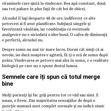
vitaminele care ajută la vindecare. Bea apă constant, două
sau trei pahare în plus față de cât bei de obicei.
Alcoolul îl lași deoparte 48 de ore, indiferent ce alte
petreceri ai fi avut planificate. Subțiază sângele și
favorizează vânătaia, iar combinația cu eventuale
analgezice nu e niciodată o idee bună. O cafea de dimineață
e perfectă, alcoolul nu.
Despre somn nu mai zic mare lucru. Dormi cât simți că ai
nevoie, iar dacă noaptea e agitată, fă-ți o oră de somn după
prânz. Vindecarea se petrece mai ales în somn, e o realitate
biologică pe care nu o spune destul lumea.
Semnele care îți spun că totul merge
bine
Mulți pacienți își fac griji pentru tot ce văd sau simt. E
uman, e firesc. Dar majoritatea senzațiilor de după o
puncție mamară sunt complet normale și nu indică nimic