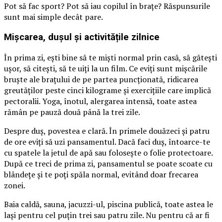
Pot să fac sport? Pot să iau copilul în brațe? Răspunsurile
sunt mai simple decât pare.
Mișcarea, dușul și activitățile zilnice
În prima zi, ești bine să te miști normal prin casă, să gătești
ușor, să citești, să te uiți la un film. Ce eviți sunt mișcările
bruște ale brațului de pe partea puncționată, ridicarea
greutăților peste cinci kilograme și exercițiile care implică
pectoralii. Yoga, înotul, alergarea intensă, toate astea
rămân pe pauză două până la trei zile.
Despre duș, povestea e clară. În primele douăzeci și patru
de ore eviți să uzi pansamentul. Dacă faci duș, întoarce-te
cu spatele la jetul de apă sau folosește o folie protectoare.
După ce treci de prima zi, pansamentul se poate scoate cu
blândețe și te poți spăla normal, evitând doar frecarea
zonei.
Baia caldă, sauna, jacuzzi-ul, piscina publică, toate astea le
lași pentru cel puțin trei sau patru zile. Nu pentru că ar fi