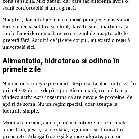
zona sensibilă. Mici detalii, dar care fac diferența între o
seară confortabilă și una agitată.
Noaptea, dormitul pe partea opusă puncției e mai comod.
Pune o pernă subțire sub braț, dacă te simți mai bine așa.
Unele femei dorm mai bine cu sutienul de noapte, altele
preferă fără. Ascultă ce îți cere corpul, nu există o regulă
universală aici.
Alimentația, hidratarea și odihna în
primele zile
Nimeni nu vorbește prea mult despre asta, dar contează. În
primele 48 de ore după o puncție mamară, corpul tău se
vindecă activ. Asta înseamnă că are nevoie de proteine, de
apă și de somn. Nu un regim special, doar atenție la
lucrurile simple.
Mănâncă normal, cu o ușoară accentuare pe proteinele
bune. Ouă, pește, carne slabă, leguminoase, brânzeturi
proaspete. Adaugă fructe și legume colorate, pentru