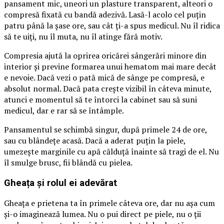
pansament mic, uneori un plasture transparent, alteori o
compresă fixată cu bandă adezivă. Lasă-l acolo cel puțin
patru până la șase ore, sau cât ți-a spus medicul. Nu îl ridica
să te uiți, nu îl muta, nu îl atinge fără motiv.
Compresia ajută la oprirea oricărei sângerări minore din
interior și previne formarea unui hematom mai mare decât
e nevoie. Dacă vezi o pată mică de sânge pe compresă, e
absolut normal. Dacă pata crește vizibil în câteva minute,
atunci e momentul să te întorci la cabinet sau să suni
medicul, dar e rar să se întâmple.
Pansamentul se schimbă singur, după primele 24 de ore,
sau cu blândețe acasă. Dacă a aderat puțin la piele,
umezește marginile cu apă călduță înainte să tragi de el. Nu
îl smulge brusc, fii blândă cu pielea.
Gheața și rolul ei adevărat
Gheața e prietena ta în primele câteva ore, dar nu așa cum
și-o imaginează lumea. Nu o pui direct pe piele, nu o ții