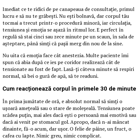
Imediat ce te ridici de pe canapeaua de consultație, primul
lucru e să nu te grăbești. Nu ești bolnavă, dar corpul tău
tocmai a trecut printr-o procedură minoră, iar circulația,
tensiunea și emoția se așază în ritmul lor. E perfect în
regulă să stai cinci sau zece minute pe un scaun, în sala de
așteptare, până simți că pașii merg din nou de la sine.
Nu uita că emoția face cât anestezia. Multe paciente îmi
spun că abia după ce ies pe coridor realizează cât de
tensionate au fost de fapt. Lasă-ți câteva minute să respiri
normal, să bei o gură de apă, să te readuni.
Cum reacționează corpul în primele 30 de minute
În prima jumătate de oră, e absolut normal să simți o
ușoară amețeală sau o stare de moleșeală. Tensiunea poate
scădea puțin, mai ales dacă ești o persoană mai emotivă sau
dacă ai venit pe stomacul gol. Apropo, dacă n-ai mâncat
dinainte, fă-o acum, dar ușor. O felie de pâine, un fruct, o
cafea cu lapte. Nimic greu, nimic complicat.