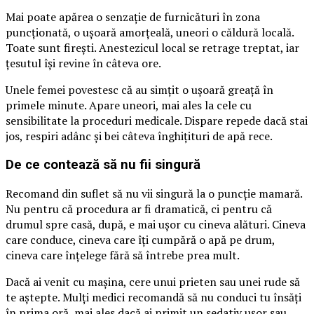
Mai poate apărea o senzație de furnicături în zona
puncționată, o ușoară amorțeală, uneori o căldură locală.
Toate sunt firești. Anestezicul local se retrage treptat, iar
țesutul își revine în câteva ore.
Unele femei povestesc că au simțit o ușoară greață în
primele minute. Apare uneori, mai ales la cele cu
sensibilitate la proceduri medicale. Dispare repede dacă stai
jos, respiri adânc și bei câteva înghițituri de apă rece.
De ce contează să nu fii singură
Recomand din suflet să nu vii singură la o puncție mamară.
Nu pentru că procedura ar fi dramatică, ci pentru că
drumul spre casă, după, e mai ușor cu cineva alături. Cineva
care conduce, cineva care îți cumpără o apă pe drum,
cineva care înțelege fără să întrebe prea mult.
Dacă ai venit cu mașina, cere unui prieten sau unei rude să
te aștepte. Mulți medici recomandă să nu conduci tu însăți
în prima oră, mai ales dacă ai primit un sedativ ușor sau