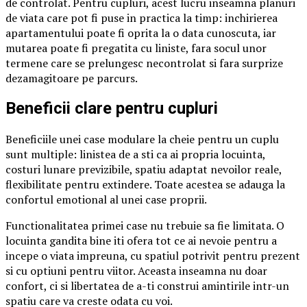
de controlat. Pentru cupluri, acest lucru inseamna planuri
de viata care pot fi puse in practica la timp: inchirierea
apartamentului poate fi oprita la o data cunoscuta, iar
mutarea poate fi pregatita cu liniste, fara socul unor
termene care se prelungesc necontrolat si fara surprize
dezamagitoare pe parcurs.
Beneficii clare pentru cupluri
Beneficiile unei case modulare la cheie pentru un cuplu
sunt multiple: linistea de a sti ca ai propria locuinta,
costuri lunare previzibile, spatiu adaptat nevoilor reale,
flexibilitate pentru extindere. Toate acestea se adauga la
confortul emotional al unei case proprii.
Functionalitatea primei case nu trebuie sa fie limitata. O
locuinta gandita bine iti ofera tot ce ai nevoie pentru a
incepe o viata impreuna, cu spatiul potrivit pentru prezent
si cu optiuni pentru viitor. Aceasta inseamna nu doar
confort, ci si libertatea de a-ti construi amintirile intr-un
spatiu care va creste odata cu voi.