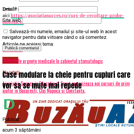
Detalii complete despre acest curs gasiti
Email
*
aici
https://asociatiasucces.ro/curs-de-recoltare-probe-
Site web
biologice/
Salvează-mi numele, emailul și site-ul web în acest
navigator pentru data viitoare când o să comentez.
Articole pe aceiasi tema:
Urmatorul
Social
Cursuri de urgențe medicale în cabinetul stomatologic
Case modulare la cheie pentru cupluri care
Nu ratati
Asociatia Succes in Educatie si Sport organizeaza noi cursuri de prim
vor sa se mute mai repede
ajutor in Bucuresti, Cluj Napoca si Constanta.
Publicat
acum 3 săptămâni