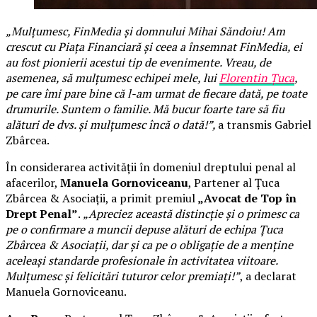
„Mulțumesc, FinMedia și domnului Mihai Săndoiu! Am
crescut cu Piața Financiară și ceea a însemnat FinMedia, ei
au fost pionierii acestui tip de evenimente. Vreau, de
asemenea, să mulțumesc echipei mele, lui
Florentin Țuca
,
pe care îmi pare bine că l-am urmat de fiecare dată, pe toate
drumurile. Suntem o familie. Mă bucur foarte tare să fiu
alături de dvs. și mulțumesc încă o dată!”,
a transmis Gabriel
Zbârcea.
În considerarea activității în domeniul dreptului penal al
afacerilor,
Manuela Gornoviceanu
, Partener al Țuca
Zbârcea & Asociații, a primit premiul
„Avocat de Top în
Drept Penal”
.
„Apreciez această distincție și o primesc ca
pe o confirmare a muncii depuse alături de echipa Țuca
Zbârcea & Asociații, dar și ca pe o obligație de a menține
aceleași standarde profesionale în activitatea viitoare.
Mulțumesc și felicitări tuturor celor premiați!”
, a declarat
Manuela Gornoviceanu.