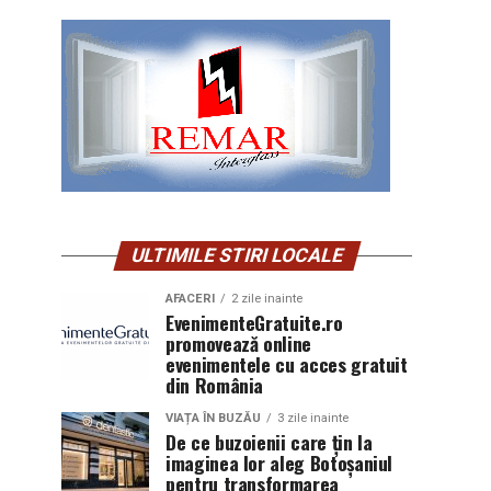
ULTIMILE STIRI LOCALE
AFACERI
2 zile inainte
EvenimenteGratuite.ro
promovează online
evenimentele cu acces gratuit
din România
VIAȚA ÎN BUZĂU
3 zile inainte
De ce buzoienii care țin la
imaginea lor aleg Botoșaniul
pentru transformarea