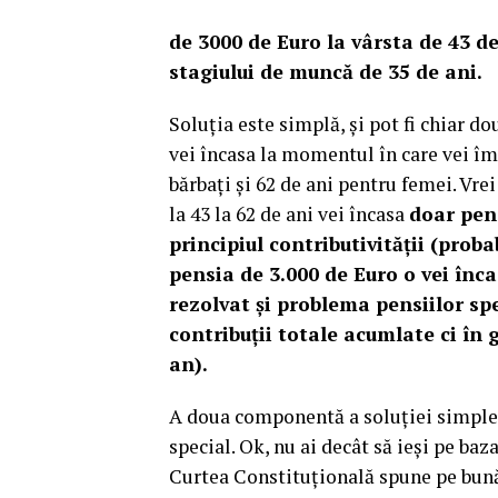
de 3000 de Euro la vârsta de 43 de 
stagiului de muncă de 35 de ani.
Soluția este simplă, și pot fi chiar do
vei încasa la momentul în care vei î
bărbați și 62 de ani pentru femei. Vrei
la 43 la 62 de ani vei încasa
doar pens
principiul contributivității (proba
pensia de 3.000 de Euro o vei încas
rezolvat și problema pensiilor spe
contribuții totale acumlate ci în 
an).
A doua componentă a soluției simple e
special. Ok, nu ai decât să ieși pe baz
Curtea Constituțională spune pe bună 