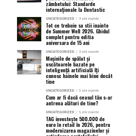
zâmbetului: Standarde
internaționale la Dentastic
UNCATEGORIZED
3 zile inainte
Tot ce trebuie sa stii inainte
de Summer Well 2026. Ghidul
complet pentru editia
aniversara de 15 ani
UNCATEGORIZED
3 zile inainte
Mașinile de spălat și
uscătoarele bazate pe
inteligență artificială îți
cunosc hainele mai bine decât
tine
UNCATEGORIZED
5 zile inainte
Cum ar fi dacă ceasul tău s-ar
antrena alături de tine?
UNCATEGORIZED
5 zile inainte
TAG investește 500.000 de
euro în retail în 2026, pentru
modernizarea magazinelor și