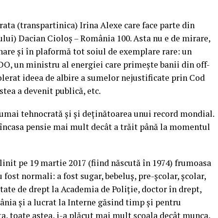
ata (transpartinica) Irina Alexe care face parte din
lui) Dacian Cioloș – România 100. Asta nu e de mirare,
rnare și în plaformă tot soiul de exemplare rare: un
DO, un ministru al energiei care primește banii din off-
olerat ideea de albire a sumelor nejustificate prin Cod
tea a devenit publică, etc.
umai tehnocrată și și deținătoarea unui record mondial.
 încasa pensie mai mult decât a trăit până la momentul
init pe 19 martie 2017 (fiind născută în 1974) frumoasa
u fost normali: a fost sugar, bebeluș, pre-școlar, școlar,
tate de drept la Academia de Poliție, doctor în drept,
nia și a lucrat la Interne găsind timp și pentru
a, toate astea, i-a plăcut mai mult școala decât munca,