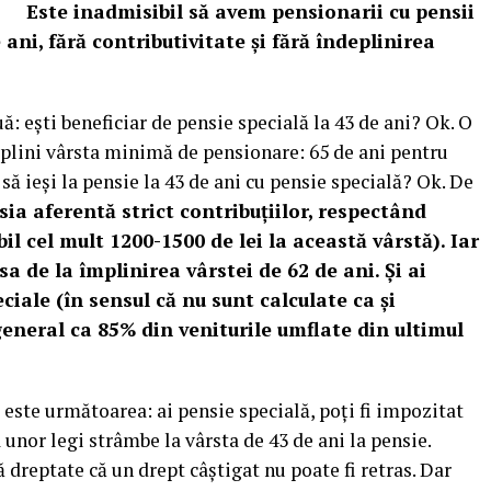
Este inadmisibil să avem pensionarii cu pensii
ani, fără contributivitate și fără îndeplinirea
uă: ești beneficiar de pensie specială la 43 de ani? Ok. O
mplini vârsta minimă de pensionare: 65 de ani pentru
 să ieși la pensie la 43 de ani cu pensie specială? Ok. De
ia aferentă strict contribuțiilor, respectând
bil cel mult 1200-1500 de lei la această vârstă). Iar
a de la împlinirea vârstei de 62 de ani. Și ai
ciale (în sensul că nu sunt calculate ca și
general ca 85% din veniturile umflate din ultimul
ste următoarea: ai pensie specială, poți fi impozitat
a unor legi strâmbe la vârsta de 43 de ani la pensie.
dreptate că un drept câștigat nu poate fi retras. Dar