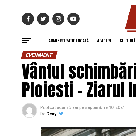
ADMINISTRAȚIE LOCALĂ
AFACERI
CULTURĂ
EVENIMENT
Vântul schimbării
Ploiesti – Ziarul
Publicat
acum 5 ani
pe
septembrie 10, 2021
De
Deny