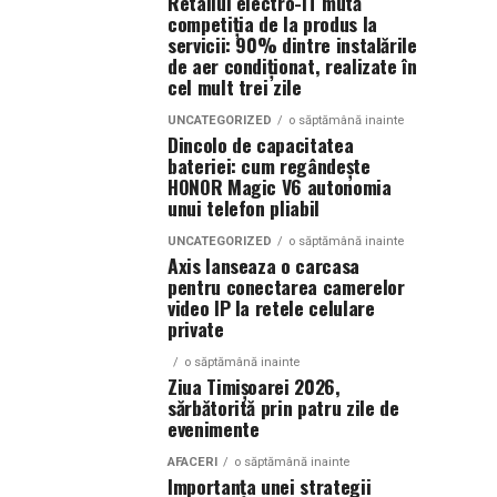
Retailul electro-IT mută
competiția de la produs la
servicii: 90% dintre instalările
de aer condiționat, realizate în
cel mult trei zile
UNCATEGORIZED
o săptămână inainte
Dincolo de capacitatea
bateriei: cum regândește
HONOR Magic V6 autonomia
unui telefon pliabil
UNCATEGORIZED
o săptămână inainte
Axis lanseaza o carcasa
pentru conectarea camerelor
video IP la retele celulare
private
o săptămână inainte
Ziua Timișoarei 2026,
sărbătorită prin patru zile de
evenimente
AFACERI
o săptămână inainte
Importanța unei strategii