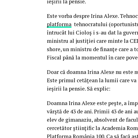
ieșirii la pensie.
Este vorba despre Irina Alexe. Tehnocr
platforma
tehnocratului (oportunistu
întrucât lui Cioloș i s-au dat la guve
ministru al justiției care minte la CE
shore, un ministru de finanțe care a t
Fiscal până la momentul în care poves
Doar că doamna Irina Alexe nu este n
Este primul cetățean la lumii care va
ieșirii la pensie. Să explic:
Doamna Irina Alexe este pește, a împl
vârștă de 43 de ani. Primii 43 de ani a
elev de gimanaziu, absolvent de facul
cercetător științific la Academia Româ
Platforma România 100. Ca să facă ast