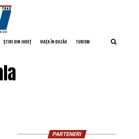
ȘTIRI DIN JUDEȚ
VIAȚA ÎN BUZĂU
TURISM
ala
PARTENERI