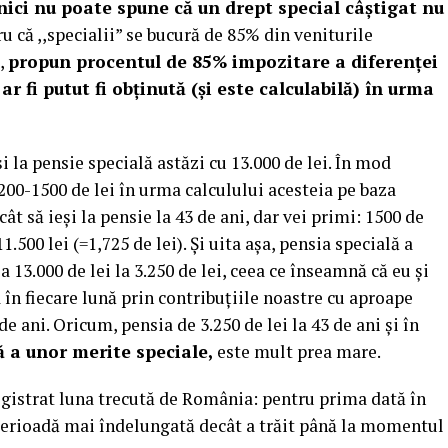
nici nu poate spune că un drept special câștigat nu
u că ,,specialii” se bucură de 85% din veniturile
i,
propun procentul de 85% impozitare a diferenței
ar fi putut fi obținută (și este calculabilă) în urma
i la pensie specială astăzi cu 13.000 de lei. În mod
200-1500 de lei în urma calculului acesteia pe baza
cât să ieși la pensie la 43 de ani, dar vei primi: 1500 de
1.500 lei (=1,725 de lei). Și uita așa, pensia specială a
a 13.000 de lei la 3.250 de lei, ceea ce înseamnă că eu și
 fiecare lună prin contribuțiile noastre cu aproape
de ani. Oricum, pensia de 3.250 de lei la 43 de ani și în
ă a unor merite speciale,
este mult prea mare.
egistrat luna trecută de România: pentru prima dată în
perioadă mai îndelungată decât a trăit până la momentul