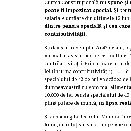
Curtea Constituțională
nu spune și 
poate fi impozitat special.
Și pentr
salariale umflate din ultimele 12 lun
dintre pensia specială și cea care 
contributivității.
Să dau și un exemplu: Ai 42 de ani, ieș
normal ai avea o pensie cel mult de 1
contributivității. Prin urmare, n-ai de
lei (în urma contributivității) + 0,15*1
specialului de 42 de ani va scădea de l
dumneavoastră nu vom mai alimenta în
10.000 de lei pensia specialului de 43 
plină putere de muncă,
în lipsa real
Și aici ajung la Recordul Mondial înr
lume, un cetățean va primi pensie o 