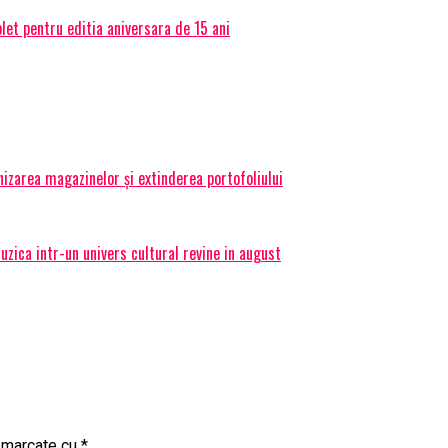
et pentru editia aniversara de 15 ani
izarea magazinelor și extinderea portofoliului
ica intr-un univers cultural revine in august
t marcate cu
*