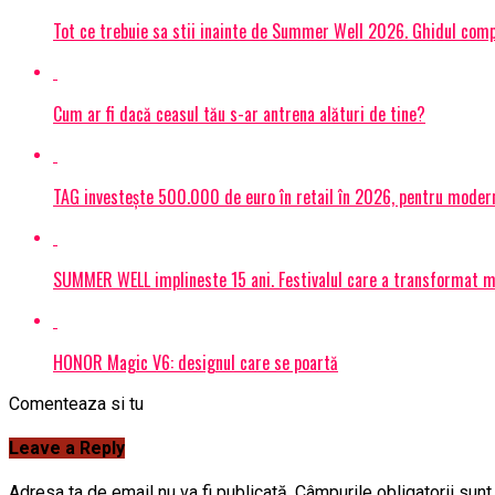
Tot ce trebuie sa stii inainte de Summer Well 2026. Ghidul compl
Cum ar fi dacă ceasul tău s-ar antrena alături de tine?
TAG investește 500.000 de euro în retail în 2026, pentru modern
SUMMER WELL implineste 15 ani. Festivalul care a transformat muz
HONOR Magic V6: designul care se poartă
Comenteaza si tu
Leave a Reply
Adresa ta de email nu va fi publicată.
Câmpurile obligatorii sun