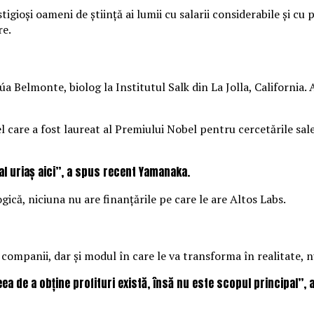
igioși oameni de știință ai lumii cu salarii considerabile și c
re.
úa Belmonte, biolog la Institutul Salk din La Jolla, California
 care a fost laureat al Premiului Nobel pentru cercetările sale î
ial uriaș aici”, a spus recent Yamanaka.
că, niciuna nu are finanțările pe care le are Altos Labs.
companii, dar și modul în care le va transforma în realitate, n
a de a obține profituri există, însă nu este scopul principal”, a