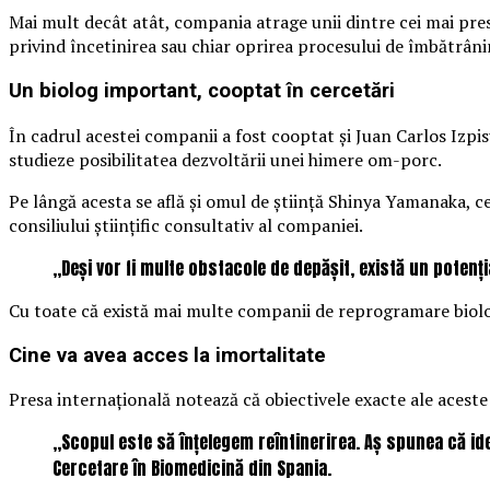
Mai mult decât atât, compania atrage unii dintre cei mai prest
privind încetinirea sau chiar oprirea procesului de îmbătrâni
Un biolog important, cooptat în cercetări
În cadrul acestei companii a fost cooptat și Juan Carlos Izpis
studieze posibilitatea dezvoltării unei himere om-porc.
Pe lângă acesta se află și omul de știință Shinya Yamanaka, cel
consiliului științific consultativ al companiei.
„Deși vor fi multe obstacole de depășit, există un potenț
Cu toate că există mai multe companii de reprogramare biologi
Cine va avea acces la imortalitate
Presa internațională notează că obiectivele exacte ale aceste 
„Scopul este să înțelegem reîntinerirea. Aș spunea că idee
Cercetare în Biomedicină din Spania.