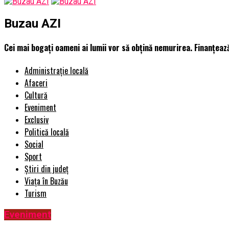
Buzau AZI
Cei mai bogați oameni ai lumii vor să obțină nemurirea. Finanțea
Administrație locală
Afaceri
Cultură
Eveniment
Exclusiv
Politică locală
Social
Sport
Știri din județ
Viața în Buzău
Turism
Eveniment