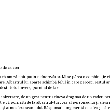
itch am zâmbit puțin neîncrezător. Mi se părea o combinație ci
loare. Albastrul lui aparte schimbă felul în care percepi restul 
ndești totul invers, pornind de la el.
o aniversare, de un gest pentru cineva drag sau de un cadou pen
 e că pornești de la albastrul-turcoaz al personajului și alegi nu
 și atmosfera sezonului. Răspunsul lung merită o cafea și câte