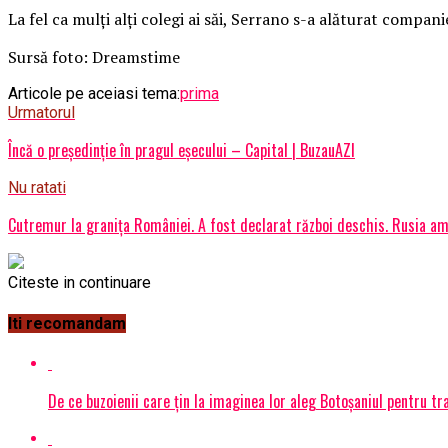
La fel ca mulți alți colegi ai săi, Serrano s-a alăturat compani
Sursă foto: Dreamstime
Articole pe aceiasi tema:
prima
Urmatorul
Încă o președinție în pragul eșecului – Capital | BuzauAZI
Nu ratati
Cutremur la granița României. A fost declarat război deschis. Rusia am
Citeste in continuare
Iti recomandam
De ce buzoienii care țin la imaginea lor aleg Botoșaniul pentru 