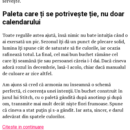
servește.
Paleta care ți se potrivește ție, nu doar
calendarului
Toate regulile astea ajută, însă nimic nu bate intuiția când o
ai exersată un pic. Sezonul îți dă un punct de plecare solid,
lumina îți spune cât de saturate să fie culorile, iar ocazia
rafinează totul. La final, cel mai bun buchet rămâne cel
care îți seamănă ție sau persoanei căreia i-l dai. Dacă cineva
adoră rozul în decembrie, lasă-l acolo, chiar dacă manualul
de culoare ar zice altfel.
Am ajuns să cred că armonia nu înseamnă o schemă
perfectă, ci coerența unei intenții. Un buchet construit în
jurul lui Stitch, cu o paletă gândită după anotimp și după
om, transmite mai mult decât niște flori frumoase. Spune
că cineva a stat puțin și s-a gândit. Iar asta, sincer, e darul
adevărat din spatele culorilor.
Citeste in continuare