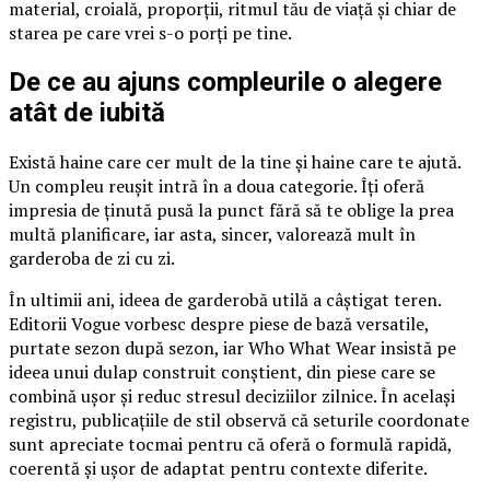
material, croială, proporții, ritmul tău de viață și chiar de
starea pe care vrei s-o porți pe tine.
De ce au ajuns compleurile o alegere
atât de iubită
Există haine care cer mult de la tine și haine care te ajută.
Un compleu reușit intră în a doua categorie. Îți oferă
impresia de ținută pusă la punct fără să te oblige la prea
multă planificare, iar asta, sincer, valorează mult în
garderoba de zi cu zi.
În ultimii ani, ideea de garderobă utilă a câștigat teren.
Editorii Vogue vorbesc despre piese de bază versatile,
purtate sezon după sezon, iar Who What Wear insistă pe
ideea unui dulap construit conștient, din piese care se
combină ușor și reduc stresul deciziilor zilnice. În același
registru, publicațiile de stil observă că seturile coordonate
sunt apreciate tocmai pentru că oferă o formulă rapidă,
coerentă și ușor de adaptat pentru contexte diferite.