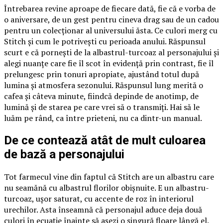
Întrebarea revine aproape de fiecare dată, fie că e vorba de
o aniversare, de un gest pentru cineva drag sau de un cadou
pentru un colecționar al universului ăsta. Ce culori merg cu
Stitch și cum le potrivești cu perioada anului. Răspunsul
scurt e că pornești de la albastrul-turcoaz al personajului și
alegi nuanțe care fie îl scot în evidență prin contrast, fie îl
prelungesc prin tonuri apropiate, ajustând totul după
lumina și atmosfera sezonului. Răspunsul lung merită o
cafea și câteva minute, fiindcă depinde de anotimp, de
lumină și de starea pe care vrei să o transmiți. Hai să le
luăm pe rând, ca între prieteni, nu ca dintr-un manual.
De ce contează atât de mult culoarea
de bază a personajului
Tot farmecul vine din faptul că Stitch are un albastru care
nu seamănă cu albastrul florilor obișnuite. E un albastru-
turcoaz, ușor saturat, cu accente de roz în interiorul
urechilor. Asta înseamnă că personajul aduce deja două
culori în ecuație înainte să așezi o singură floare lângă el.