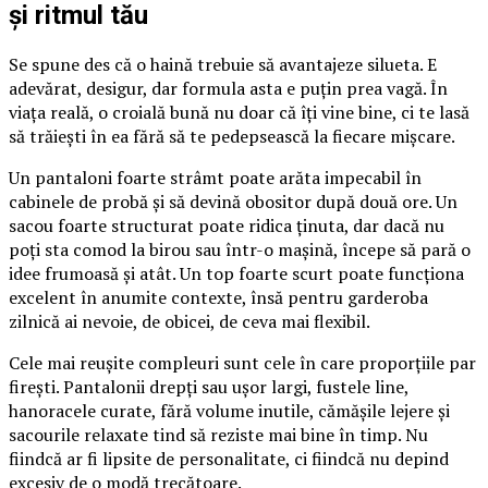
și ritmul tău
Se spune des că o haină trebuie să avantajeze silueta. E
adevărat, desigur, dar formula asta e puțin prea vagă. În
viața reală, o croială bună nu doar că îți vine bine, ci te lasă
să trăiești în ea fără să te pedepsească la fiecare mișcare.
Un pantaloni foarte strâmt poate arăta impecabil în
cabinele de probă și să devină obositor după două ore. Un
sacou foarte structurat poate ridica ținuta, dar dacă nu
poți sta comod la birou sau într-o mașină, începe să pară o
idee frumoasă și atât. Un top foarte scurt poate funcționa
excelent în anumite contexte, însă pentru garderoba
zilnică ai nevoie, de obicei, de ceva mai flexibil.
Cele mai reușite compleuri sunt cele în care proporțiile par
firești. Pantalonii drepți sau ușor largi, fustele line,
hanoracele curate, fără volume inutile, cămășile lejere și
sacourile relaxate tind să reziste mai bine în timp. Nu
fiindcă ar fi lipsite de personalitate, ci fiindcă nu depind
excesiv de o modă trecătoare.