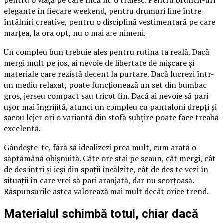
elegante în fiecare weekend, pentru drumuri line între
întâlniri creative, pentru o disciplină vestimentară pe care
marțea, la ora opt, nu o mai are nimeni.
Un compleu bun trebuie ales pentru rutina ta reală. Dacă
mergi mult pe jos, ai nevoie de libertate de mișcare și
materiale care rezistă decent la purtare. Dacă lucrezi într-
un mediu relaxat, poate funcționează un set din bumbac
gros, jerseu compact sau tricot fin. Dacă ai nevoie să pari
ușor mai îngrijită, atunci un compleu cu pantaloni drepți și
sacou lejer ori o variantă din stofă subțire poate face treabă
excelentă.
Gândește-te, fără să idealizezi prea mult, cum arată o
săptămână obișnuită. Câte ore stai pe scaun, cât mergi, cât
de des intri și ieși din spații încălzite, cât de des te vezi în
situații în care vrei să pari aranjată, dar nu scorțoasă.
Răspunsurile astea valorează mai mult decât orice trend.
Materialul schimbă totul, chiar dacă