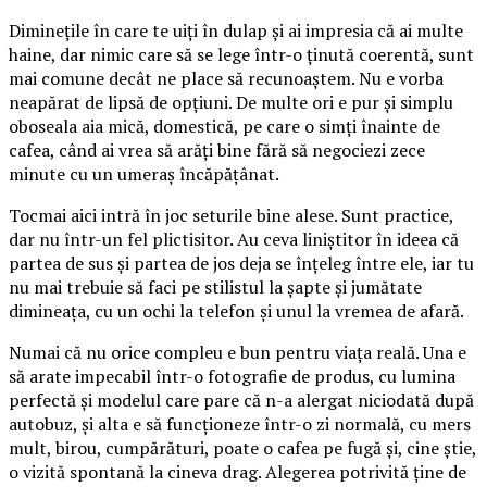
Diminețile în care te uiți în dulap și ai impresia că ai multe
haine, dar nimic care să se lege într-o ținută coerentă, sunt
mai comune decât ne place să recunoaștem. Nu e vorba
neapărat de lipsă de opțiuni. De multe ori e pur și simplu
oboseala aia mică, domestică, pe care o simți înainte de
cafea, când ai vrea să arăți bine fără să negociezi zece
minute cu un umeraș încăpățânat.
Tocmai aici intră în joc seturile bine alese. Sunt practice,
dar nu într-un fel plictisitor. Au ceva liniștitor în ideea că
partea de sus și partea de jos deja se înțeleg între ele, iar tu
nu mai trebuie să faci pe stilistul la șapte și jumătate
dimineața, cu un ochi la telefon și unul la vremea de afară.
Numai că nu orice compleu e bun pentru viața reală. Una e
să arate impecabil într-o fotografie de produs, cu lumina
perfectă și modelul care pare că n-a alergat niciodată după
autobuz, și alta e să funcționeze într-o zi normală, cu mers
mult, birou, cumpărături, poate o cafea pe fugă și, cine știe,
o vizită spontană la cineva drag. Alegerea potrivită ține de