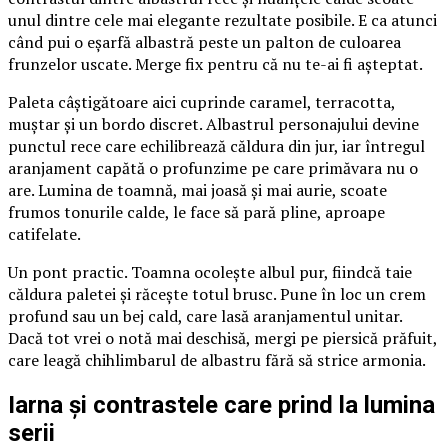
unul dintre cele mai elegante rezultate posibile. E ca atunci
când pui o eșarfă albastră peste un palton de culoarea
frunzelor uscate. Merge fix pentru că nu te-ai fi așteptat.
Paleta câștigătoare aici cuprinde caramel, terracotta,
muștar și un bordo discret. Albastrul personajului devine
punctul rece care echilibrează căldura din jur, iar întregul
aranjament capătă o profunzime pe care primăvara nu o
are. Lumina de toamnă, mai joasă și mai aurie, scoate
frumos tonurile calde, le face să pară pline, aproape
catifelate.
Un pont practic. Toamna ocolește albul pur, fiindcă taie
căldura paletei și răcește totul brusc. Pune în loc un crem
profund sau un bej cald, care lasă aranjamentul unitar.
Dacă tot vrei o notă mai deschisă, mergi pe piersică prăfuit,
care leagă chihlimbarul de albastru fără să strice armonia.
Iarna și contrastele care prind la lumina
serii