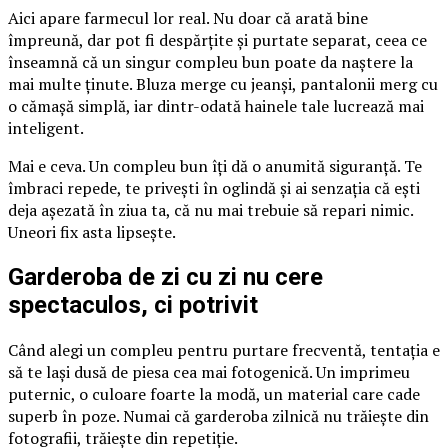
Aici apare farmecul lor real. Nu doar că arată bine
împreună, dar pot fi despărțite și purtate separat, ceea ce
înseamnă că un singur compleu bun poate da naștere la
mai multe ținute. Bluza merge cu jeanși, pantalonii merg cu
o cămașă simplă, iar dintr-odată hainele tale lucrează mai
inteligent.
Mai e ceva. Un compleu bun îți dă o anumită siguranță. Te
îmbraci repede, te privești în oglindă și ai senzația că ești
deja așezată în ziua ta, că nu mai trebuie să repari nimic.
Uneori fix asta lipsește.
Garderoba de zi cu zi nu cere
spectaculos, ci potrivit
Când alegi un compleu pentru purtare frecventă, tentația e
să te lași dusă de piesa cea mai fotogenică. Un imprimeu
puternic, o culoare foarte la modă, un material care cade
superb în poze. Numai că garderoba zilnică nu trăiește din
fotografii, trăiește din repetiție.