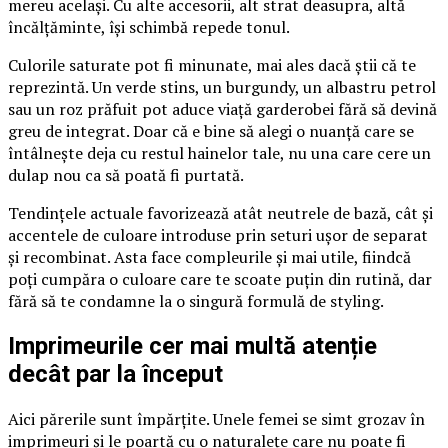
mereu același. Cu alte accesorii, alt strat deasupra, altă
încălțăminte, își schimbă repede tonul.
Culorile saturate pot fi minunate, mai ales dacă știi că te
reprezintă. Un verde stins, un burgundy, un albastru petrol
sau un roz prăfuit pot aduce viață garderobei fără să devină
greu de integrat. Doar că e bine să alegi o nuanță care se
întâlnește deja cu restul hainelor tale, nu una care cere un
dulap nou ca să poată fi purtată.
Tendințele actuale favorizează atât neutrele de bază, cât și
accentele de culoare introduse prin seturi ușor de separat
și recombinat. Asta face compleurile și mai utile, fiindcă
poți cumpăra o culoare care te scoate puțin din rutină, dar
fără să te condamne la o singură formulă de styling.
Imprimeurile cer mai multă atenție
decât par la început
Aici părerile sunt împărțite. Unele femei se simt grozav în
imprimeuri și le poartă cu o naturalețe care nu poate fi