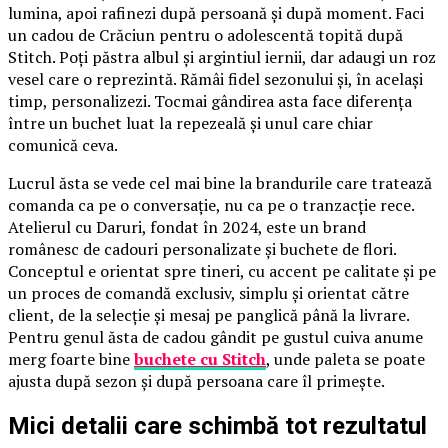
lumina, apoi rafinezi după persoană și după moment. Faci
un cadou de Crăciun pentru o adolescentă topită după
Stitch. Poți păstra albul și argintiul iernii, dar adaugi un roz
vesel care o reprezintă. Rămâi fidel sezonului și, în același
timp, personalizezi. Tocmai gândirea asta face diferența
între un buchet luat la repezeală și unul care chiar
comunică ceva.
Lucrul ăsta se vede cel mai bine la brandurile care tratează
comanda ca pe o conversație, nu ca pe o tranzacție rece.
Atelierul cu Daruri, fondat în 2024, este un brand
românesc de cadouri personalizate și buchete de flori.
Conceptul e orientat spre tineri, cu accent pe calitate și pe
un proces de comandă exclusiv, simplu și orientat către
client, de la selecție și mesaj pe panglică până la livrare.
Pentru genul ăsta de cadou gândit pe gustul cuiva anume
merg foarte bine
buchete cu Stitch
, unde paleta se poate
ajusta după sezon și după persoana care îl primește.
Mici detalii care schimbă tot rezultatul