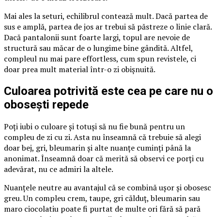
Mai ales la seturi, echilibrul contează mult. Dacă partea de
sus e amplă, partea de jos ar trebui să păstreze o linie clară.
Dacă pantalonii sunt foarte largi, topul are nevoie de
structură sau măcar de o lungime bine gândită. Altfel,
compleul nu mai pare effortless, cum spun revistele, ci
doar prea mult material într-o zi obișnuită.
Culoarea potrivită este cea pe care nu o
obosești repede
Poți iubi o culoare și totuși să nu fie bună pentru un
compleu de zi cu zi. Asta nu înseamnă că trebuie să alegi
doar bej, gri, bleumarin și alte nuanțe cuminți până la
anonimat. Înseamnă doar că merită să observi ce porți cu
adevărat, nu ce admiri la altele.
Nuanțele neutre au avantajul că se combină ușor și obosesc
greu. Un compleu crem, taupe, gri călduț, bleumarin sau
maro ciocolatiu poate fi purtat de multe ori fără să pară