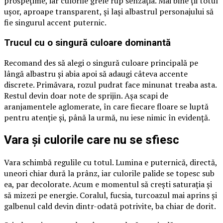
prospețime, iar culorile grele rup senzația. Mai bine ții totul
ușor, aproape transparent, și lași albastrul personajului să
fie singurul accent puternic.
Trucul cu o singură culoare dominantă
Recomand des să alegi o singură culoare principală pe
lângă albastru și abia apoi să adaugi câteva accente
discrete. Primăvara, rozul pudrat face minunat treaba asta.
Restul devin doar note de sprijin. Așa scapi de
aranjamentele aglomerate, în care fiecare floare se luptă
pentru atenție și, până la urmă, nu iese nimic în evidență.
Vara și culorile care nu se sfiesc
Vara schimbă regulile cu totul. Lumina e puternică, directă,
uneori chiar dură la prânz, iar culorile palide se topesc sub
ea, par decolorate. Acum e momentul să crești saturația și
să mizezi pe energie. Coralul, fucsia, turcoazul mai aprins și
galbenul cald devin dintr-odată potrivite, ba chiar de dorit.