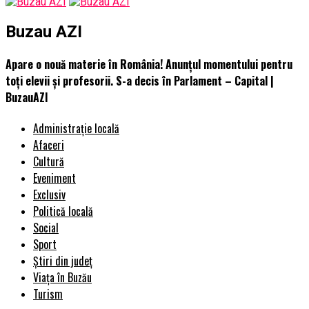
Buzau AZI
Apare o nouă materie în România! Anunțul momentului pentru
toți elevii și profesorii. S-a decis în Parlament – Capital |
BuzauAZI
Administrație locală
Afaceri
Cultură
Eveniment
Exclusiv
Politică locală
Social
Sport
Știri din județ
Viața în Buzău
Turism