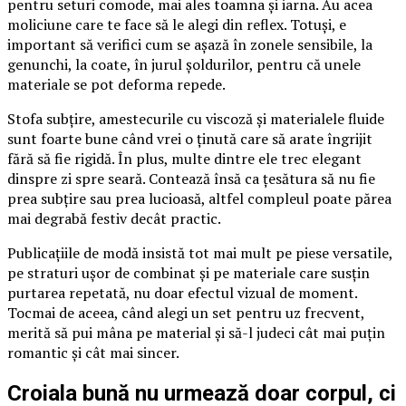
pentru seturi comode, mai ales toamna și iarna. Au acea
moliciune care te face să le alegi din reflex. Totuși, e
important să verifici cum se așază în zonele sensibile, la
genunchi, la coate, în jurul șoldurilor, pentru că unele
materiale se pot deforma repede.
Stofa subțire, amestecurile cu viscoză și materialele fluide
sunt foarte bune când vrei o ținută care să arate îngrijit
fără să fie rigidă. În plus, multe dintre ele trec elegant
dinspre zi spre seară. Contează însă ca țesătura să nu fie
prea subțire sau prea lucioasă, altfel compleul poate părea
mai degrabă festiv decât practic.
Publicațiile de modă insistă tot mai mult pe piese versatile,
pe straturi ușor de combinat și pe materiale care susțin
purtarea repetată, nu doar efectul vizual de moment.
Tocmai de aceea, când alegi un set pentru uz frecvent,
merită să pui mâna pe material și să-l judeci cât mai puțin
romantic și cât mai sincer.
Croiala bună nu urmează doar corpul, ci