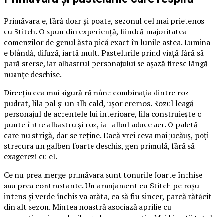
Primăvara e, fără doar și poate, sezonul cel mai prietenos
cu Stitch. O spun din experiență, fiindcă majoritatea
comenzilor de genul ăsta pică exact în lunile astea. Lumina
e blândă, difuză, iartă mult. Pastelurile prind viață fără să
pară sterse, iar albastrul personajului se așază firesc lângă
nuanțe deschise.
Direcția cea mai sigură rămâne combinația dintre roz
pudrat, lila pal și un alb cald, ușor cremos. Rozul leagă
personajul de accentele lui interioare, lila construiește o
punte între albastru și roz, iar albul aduce aer. O paletă
care nu strigă, dar se reține. Dacă vrei ceva mai jucăuș, poți
strecura un galben foarte deschis, gen primulă, fără să
exagerezi cu el.
Ce nu prea merge primăvara sunt tonurile foarte închise
sau prea contrastante. Un aranjament cu Stitch pe roșu
intens și verde închis va arăta, ca să fiu sincer, parcă rătăcit
din alt sezon. Mintea noastră asociază aprilie cu