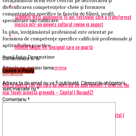
Învățământul liceal este centrat pe dezvoltarea și
diversificarea competențelor-cheie și formarea
competențelor specifice în funcție de filieră, profil,
SUMMER WELL implineste 15 ani. Festivalul care a transformat
specializare sau calificare.
muzica intr-un univers cultural revine in august
În plus, învățământul profesional este orientat pe
formarea de competențe specifice calificării profesionale și
aptitudinilor practice.
HONOR Magic V6: designul care se poartă
Sursă foto: Dreamstime
Comenteaza si tu
Articole pe aceiasi tema:
prima
Leave a Reply
Urmatorul
Adresa ta de email nu va fi publicată.
Câmpurile obligatorii
Alertă pentru toți cei care au centrală de apartament! E interzis. Nu
sunt marcate cu
*
mai faceți această greșeală – Capital | BuzauAZI
Comentariu
*
Nu ratati
Aşa ceva nu există la mine! Ce nu face sub nicio formă – Capital |
BuzauAZI