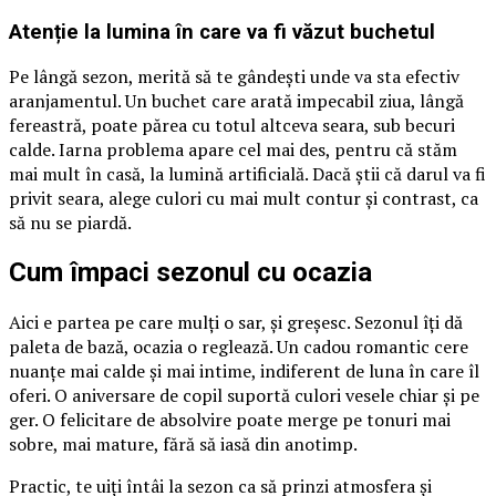
Atenție la lumina în care va fi văzut buchetul
Pe lângă sezon, merită să te gândești unde va sta efectiv
aranjamentul. Un buchet care arată impecabil ziua, lângă
fereastră, poate părea cu totul altceva seara, sub becuri
calde. Iarna problema apare cel mai des, pentru că stăm
mai mult în casă, la lumină artificială. Dacă știi că darul va fi
privit seara, alege culori cu mai mult contur și contrast, ca
să nu se piardă.
Cum împaci sezonul cu ocazia
Aici e partea pe care mulți o sar, și greșesc. Sezonul îți dă
paleta de bază, ocazia o reglează. Un cadou romantic cere
nuanțe mai calde și mai intime, indiferent de luna în care îl
oferi. O aniversare de copil suportă culori vesele chiar și pe
ger. O felicitare de absolvire poate merge pe tonuri mai
sobre, mai mature, fără să iasă din anotimp.
Practic, te uiți întâi la sezon ca să prinzi atmosfera și