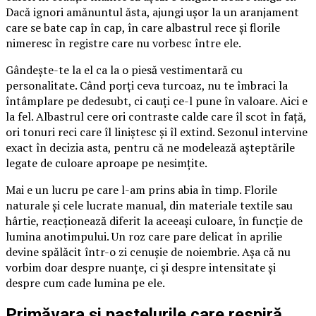
Dacă ignori amănuntul ăsta, ajungi ușor la un aranjament
care se bate cap în cap, în care albastrul rece și florile
nimeresc în registre care nu vorbesc între ele.
Gândește-te la el ca la o piesă vestimentară cu
personalitate. Când porți ceva turcoaz, nu te îmbraci la
întâmplare pe dedesubt, ci cauți ce-l pune în valoare. Aici e
la fel. Albastrul cere ori contraste calde care îl scot în față,
ori tonuri reci care îl liniștesc și îl extind. Sezonul intervine
exact în decizia asta, pentru că ne modelează așteptările
legate de culoare aproape pe nesimțite.
Mai e un lucru pe care l-am prins abia în timp. Florile
naturale și cele lucrate manual, din materiale textile sau
hârtie, reacționează diferit la aceeași culoare, în funcție de
lumina anotimpului. Un roz care pare delicat în aprilie
devine spălăcit într-o zi cenușie de noiembrie. Așa că nu
vorbim doar despre nuanțe, ci și despre intensitate și
despre cum cade lumina pe ele.
Primăvara și pastelurile care respiră