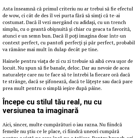
Asta înseamnă că primul criteriu nu ar trebui să fie efectul
de wow, ci cât de des îl vei purta fără să simți că te-ai
costumat. Dacă îl vezi mergând cu adidași, cu un trench
simplu, cu o geantă obișnuită și chiar cu geaca ta favorită,
atunci e un semn bun. Dacă îl poți imagina doar într-un
context perfect, cu pantofi perfecți și păr perfect, probabil
va rămâne mai mult în dulap decât pe tine.
Hainele pentru viața de zi cu zi trebuie să aibă ceva ușor de
locuit. Nu spun să fie banale, deloc. Dar au nevoie de acea
naturalețe care nu te face să te întrebi la fiecare oră dacă
te strânge, dacă se șifonează, dacă te lățește sau dacă pare
prea mult pentru o simplă ieșire după pâine.
Începe cu stilul tău real, nu cu
versiunea ta imaginară
Aici, sincer, multe cumpărături o iau razna. Nu fiindcă
femeile nu știu ce le place, ci fiindcă uneori cumpără
pentru o viață pe care încă nu o trăiesc. Pentru brunch-uri