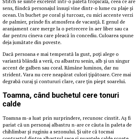
Stitch se simte excelent într-o paletă tropicală, ceea ce are
sens, fiindcă personajul însuși vine dintr-o lume cu plaje și
ocean. Un buchet pe coral și turcoaz, cu mici accente verzi
de palmier, prinde fix atmosfera de vacanță. E genul de
aranjament care merge la o petrecere în aer liber sau ca
dar pentru cineva care pleacă în concediu. Culoarea spune
deja jumătate din poveste.
Dacă persoana e mai temperată la gust, poți alege o
variantă blândă a verii, cu albastru senin, alb și un singur
accent de galben sau coral. Rămâne luminos, dar nu
strident. Vara nu cere neapărat culori țipătoare. Cere mai
degrabă curaj și contururi clare, care țin piept soarelui.
Toamna, când buchetul cere tonuri
calde
Toamna m-a luat prin surprindere, recunosc cinstit. Aș fi
pariat că un personaj albastru n-are ce căuta în paleta de
chihlimbar și ruginiu a sezonului. Și uite că tocmai
contrastul dintre albastrul rece și nuanțele calde scoate