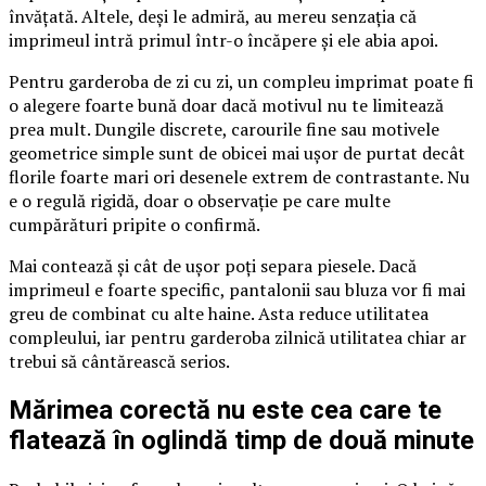
învățată. Altele, deși le admiră, au mereu senzația că
imprimeul intră primul într-o încăpere și ele abia apoi.
Pentru garderoba de zi cu zi, un compleu imprimat poate fi
o alegere foarte bună doar dacă motivul nu te limitează
prea mult. Dungile discrete, carourile fine sau motivele
geometrice simple sunt de obicei mai ușor de purtat decât
florile foarte mari ori desenele extrem de contrastante. Nu
e o regulă rigidă, doar o observație pe care multe
cumpărături pripite o confirmă.
Mai contează și cât de ușor poți separa piesele. Dacă
imprimeul e foarte specific, pantalonii sau bluza vor fi mai
greu de combinat cu alte haine. Asta reduce utilitatea
compleului, iar pentru garderoba zilnică utilitatea chiar ar
trebui să cântărească serios.
Mărimea corectă nu este cea care te
flatează în oglindă timp de două minute