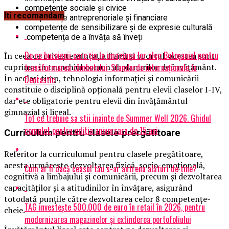
competențe sociale și civice
Iti recomandam
competențe antreprenoriale și financiare
competențe de sensibilizare și de expresie culturală
competența de a învăța să înveți
De ce buzoienii care țin la imaginea lor aleg Botoșaniul pentru
În ceea ce privește educația fizică și sportul, acestea sunt
transformarea zâmbetului: Standarde internaționale la
cuprinse în trunchiul comun al planurilor de învățământ.
În același timp, tehnologia informației și comunicării
Dentastic
constituie o disciplină opțională pentru elevii claselor I-IV,
dar ete obligatorie pentru elevii din învățământul
gimnazial și liceal.
Tot ce trebuie sa stii inainte de Summer Well 2026. Ghidul
complet pentru editia aniversara de 15 ani
Curriculum pentru clasele prergătitoare
Referitor la curriculumul pentru clasele pregătitoare,
acesta urmărește dezvoltarea fizică, socio-emoțională,
Cum ar fi dacă ceasul tău s-ar antrena alături de tine?
cognitivă a limbajului și comunicării, precum și dezvoltarea
capacităților și a atitudinilor în învățare, asigurând
totodată punțile către dezvoltarea celor 8 competențe-
TAG investește 500.000 de euro în retail în 2026, pentru
cheie.
modernizarea magazinelor și extinderea portofoliului