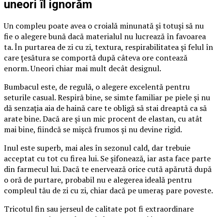
uneori îl ignorăm
Un compleu poate avea o croială minunată și totuși să nu
fie o alegere bună dacă materialul nu lucrează în favoarea
ta. În purtarea de zi cu zi, textura, respirabilitatea și felul în
care țesătura se comportă după câteva ore contează
enorm. Uneori chiar mai mult decât designul.
Bumbacul este, de regulă, o alegere excelentă pentru
seturile casual. Respiră bine, se simte familiar pe piele și nu
dă senzația aia de haină care te obligă să stai dreaptă ca să
arate bine. Dacă are și un mic procent de elastan, cu atât
mai bine, fiindcă se mișcă frumos și nu devine rigid.
Inul este superb, mai ales în sezonul cald, dar trebuie
acceptat cu tot cu firea lui. Se șifonează, iar asta face parte
din farmecul lui. Dacă te enervează orice cută apărută după
o oră de purtare, probabil nu e alegerea ideală pentru
compleul tău de zi cu zi, chiar dacă pe umeraș pare poveste.
Tricotul fin sau jerseul de calitate pot fi extraordinare