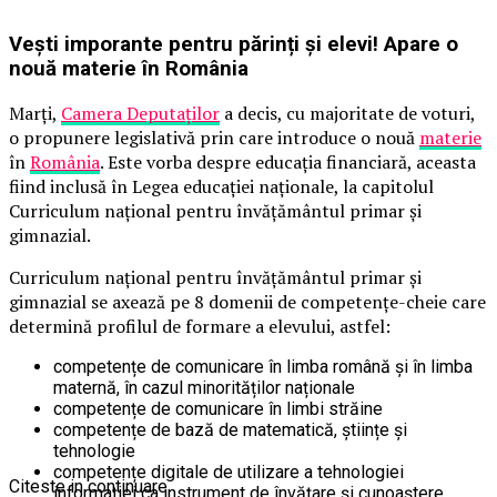
Vești imporante pentru părinți și elevi! Apare o
nouă materie în România
Marți,
Camera Deputaților
a decis, cu majoritate de voturi,
o propunere legislativă prin care introduce o nouă
materie
în
România
. Este vorba despre educația financiară, aceasta
fiind inclusă în Legea educației naționale, la capitolul
Curriculum național pentru învățământul primar și
gimnazial.
Curriculum național pentru învățământul primar și
gimnazial se axează pe 8 domenii de competențe-cheie care
determină profilul de formare a elevului, astfel:
competențe de comunicare în limba română și în limba
maternă, în cazul minorităților naționale
competențe de comunicare în limbi străine
competențe de bază de matematică, științe și
tehnologie
competențe digitale de utilizare a tehnologiei
Citeste in continuare
informației ca instrument de învățare și cunoaștere