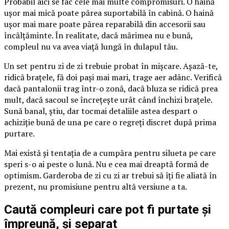
Probabil aici se fac cele mai multe compromisuri. O haină
ușor mai mică poate părea suportabilă în cabină. O haină
ușor mai mare poate părea reparabilă din accesorii sau
încălțăminte. În realitate, dacă mărimea nu e bună,
compleul nu va avea viață lungă în dulapul tău.
Un set pentru zi de zi trebuie probat în mișcare. Așază-te,
ridică brațele, fă doi pași mai mari, trage aer adânc. Verifică
dacă pantalonii trag într-o zonă, dacă bluza se ridică prea
mult, dacă sacoul se încrețește urât când închizi brațele.
Sună banal, știu, dar tocmai detaliile astea despart o
achiziție bună de una pe care o regreți discret după prima
purtare.
Mai există și tentația de a cumpăra pentru silueta pe care
speri s-o ai peste o lună. Nu e cea mai dreaptă formă de
optimism. Garderoba de zi cu zi ar trebui să îți fie aliată în
prezent, nu promisiune pentru altă versiune a ta.
Caută compleuri care pot fi purtate și
împreună, și separat