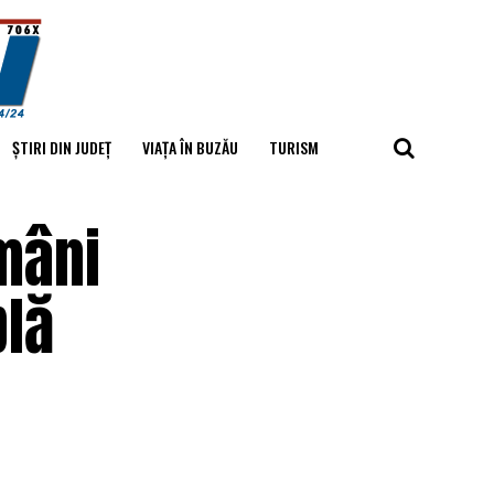
ȘTIRI DIN JUDEȚ
VIAȚA ÎN BUZĂU
TURISM
omâni
plă