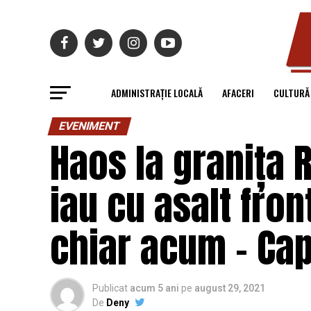
ADMINISTRAȚIE LOCALĂ
AFACERI
CULTURĂ
EVENIMENT
Haos la granița 
iau cu asalt fron
chiar acum – Cap
Publicat
acum 5 ani
pe
august 29, 2021
De
Deny