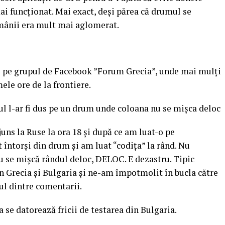
ai funcționat. Mai exact, deși părea că drumul se
omânii era mult mai aglomerat.
e pe grupul de Facebook ”Forum Grecia”, unde mai mulți
ele ore de la frontiere.
l l-ar fi dus pe un drum unde coloana nu se mișca deloc
uns la Ruse la ora 18 şi după ce am luat-o pe
 întorşi din drum şi am luat “codiţa” la rând. Nu
nu se mişcă rândul deloc, DELOC. E dezastru. Tipic
n Grecia şi Bulgaria şi ne-am împotmolit în bucla către
ul dintre comentarii.
a se datorează fricii de testarea din Bulgaria.