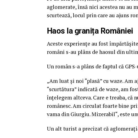
aglomerate, însă nici acestea nu au m
scurtează, locul prin care au ajuns r
Haos la granița
României
Aceste experiențe au fost împărtășit
români s-au plâns de haosul din ultim
Un român s-a plâns de faptul că GPS-u
„Am luat şi noi “plasă” cu waze. Am aj
“scurtătura” indicată de waze, am fost
înţelegem altceva. Care e treaba, că 
românesc. Am circulat foarte bine pri
vama din Giurgiu. Mizerabil“, este un
Un alt turist a precizat că aglomerați