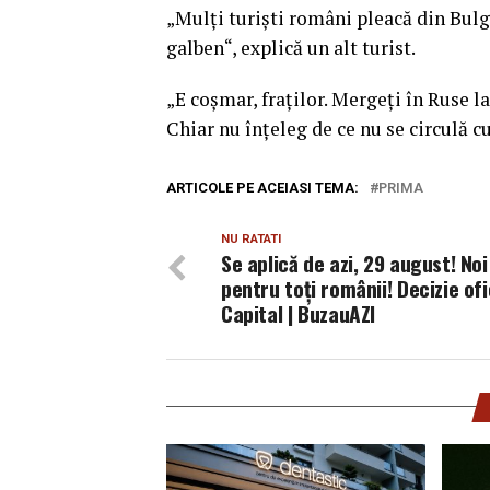
„Mulţi turişti români pleacă din Bulga
galben“, explică un alt turist.
„E coşmar, fraţilor. Mergeţi în Ruse la
Chiar nu înţeleg de ce nu se circulă c
ARTICOLE PE ACEIASI TEMA:
PRIMA
NU RATATI
Se aplică de azi, 29 august! Noi
pentru toți românii! Decizie ofi
Capital | BuzauAZI