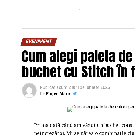
EVENIMENT
Cum alegi paleta de
buchet cu Stitch în 
Publicat
acum 2 luni
pe
iunie 8, 2026
De
Eugen Marc
Prima dată când am văzut un buchet constr
neîncrezător. Mi se părea o combinație ciu