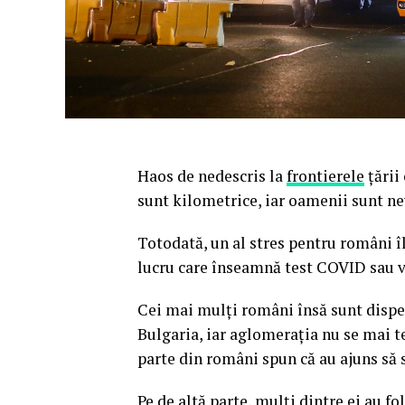
Haos de nedescris la
frontierele
țării
sunt kilometrice, iar oamenii sunt nevo
Totodată, un al stres pentru români î
lucru care înseamnă test COVID sau va
Cei mai mulți români însă sunt dispera
Bulgaria, iar aglomerația nu se mai 
parte din români spun că au ajuns să s
Pe de altă parte, mulți dintre ei au fo