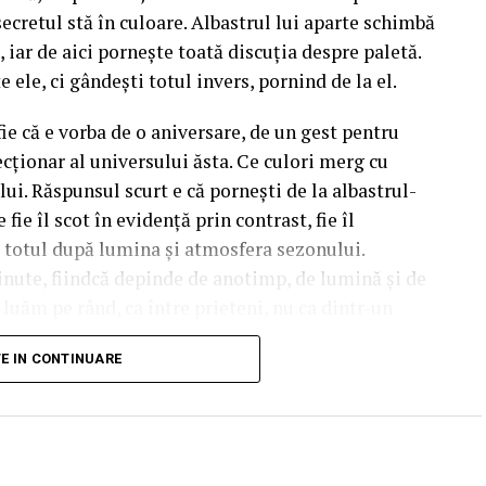
 secretul stă în culoare. Albastrul lui aparte schimbă
 iar de aici pornește toată discuția despre paletă.
e ele, ci gândești totul invers, pornind de la el.
fie că e vorba de o aniversare, de un gest pentru
cționar al universului ăsta. Ce culori merg cu
lui. Răspunsul scurt e că pornești de la albastrul-
fie îl scot în evidență prin contrast, fie îl
d totul după lumina și atmosfera sezonului.
inute, fiindcă depinde de anotimp, de lumină și de
e luăm pe rând, ca între prieteni, nu ca dintr-un
TE IN CONTINUARE
t culoarea de bază a
un albastru care nu seamănă cu albastrul florilor