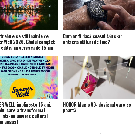
trebuie sa stii inainte de
Cum ar fi dacă ceasul tău s-ar
 Well 2026. Ghidul complet
antrena alături de tine?
 editia aniversara de 15 ani
 WELL implineste 15 ani.
HONOR Magic V6: designul care se
alul care a transformat
poartă
 intr-un univers cultural
 in august