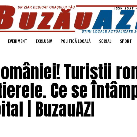
EVENIMENT
EXCLUSIV
POLITICĂ LOCALĂ
SOCIAL
SPORT
României! Turiștii r
tierele. Ce se întâm
ital | BuzauAZI