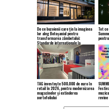
De ce buzoienii care țin la imaginea
Tot ce 
lor aleg Botoșaniul pentru
Summer
transformarea zâmbetului:
pentru
Standarde internaționale la
Dentastic
TAG investește 500.000 de euro în
SUMMER
retail în 2026, pentru modernizarea
Festiv
magazinelor și extinderea
muzica
portofoliului
revine