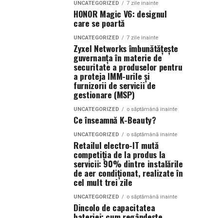
UNCATEGORIZED
7 zile inainte
HONOR Magic V6: designul
care se poartă
UNCATEGORIZED
7 zile inainte
Zyxel Networks îmbunătățește
guvernanța în materie de
securitate a produselor pentru
a proteja IMM-urile și
furnizorii de servicii de
gestionare (MSP)
UNCATEGORIZED
o săptămână inainte
Ce înseamnă K-Beauty?
UNCATEGORIZED
o săptămână inainte
Retailul electro-IT mută
competiția de la produs la
servicii: 90% dintre instalările
de aer condiționat, realizate în
cel mult trei zile
UNCATEGORIZED
o săptămână inainte
Dincolo de capacitatea
bateriei: cum regândește