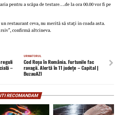
ria pentru a scăpa de testare….de la ora 00.00 vor fi pe
 un restaurant ceva, nu merită să staţi in coada asta.
ursiv“, confirmă altcineva.
URMATORUL
 reguli
Cod Roșu în România. Furtunile fac
cială –
ravagii. Alertă în 11 județe – Capital |
BuzauAZI
ITI RECOMANDAM