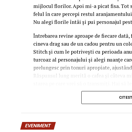
mijlocul florilor. Apoi mi-a picat fisa. Tot
felul în care percepi restul aranjamentului,
Nu alegi florile întâi și pui personajul pest
Întrebarea revine aproape de fiecare dată, 
cineva drag sau de un cadou pentru un cole
Stitch și cum le potrivești cu perioada anu
turcoaz al personajului și alegi nuanțe care 
prelungesc prin tonuri apropiate, ajustân
Răspunsul lung merită o cafea și câteva m
starea pe care vrei să o transmiți. Hai să l
manual.
CITES
De ce contează atât de mul
personajului
EVENIMENT
Tot farmecul vine din faptul că Stitch are 