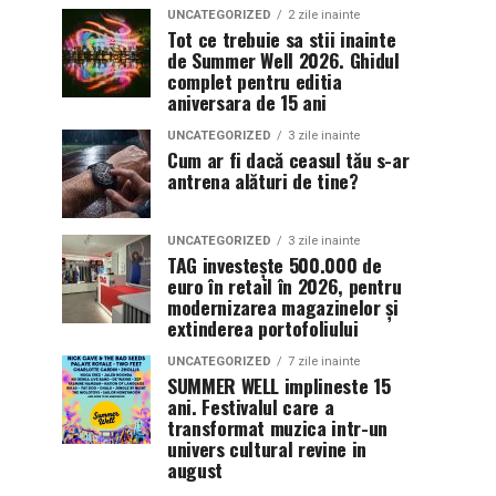
UNCATEGORIZED
2 zile inainte
Tot ce trebuie sa stii inainte
de Summer Well 2026. Ghidul
complet pentru editia
aniversara de 15 ani
UNCATEGORIZED
3 zile inainte
Cum ar fi dacă ceasul tău s-ar
antrena alături de tine?
UNCATEGORIZED
3 zile inainte
TAG investește 500.000 de
euro în retail în 2026, pentru
modernizarea magazinelor și
extinderea portofoliului
UNCATEGORIZED
7 zile inainte
SUMMER WELL implineste 15
ani. Festivalul care a
transformat muzica intr-un
univers cultural revine in
august