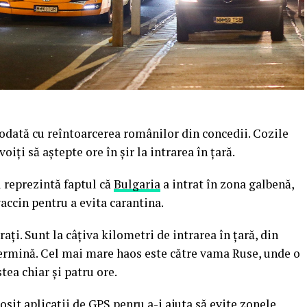
 odată cu reîntoarcerea românilor din concedii. Cozile
iți să aștepte ore în șir la intrarea în țară.
l reprezintă faptul că
Bulgaria
a intrat în zona galbenă,
ccin pentru a evita carantina.
ți. Sunt la câțiva kilometri de intrarea în țară, din
termină. Cel mai mare haos este către vama Ruse, unde o
tea chiar și patru ore.
losit aplicații de GPS penru a-i ajuta să evite zonele