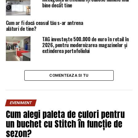
bine decât tine
Cum ar fi dacă ceasul tău s-ar antrena
Sursa: Instagram
alături de tine?
TAG investește 500.000 de euro în retail în
Din postarea pe care Antonia a făcut-o seara trecută, se
2026, pentru modernizarea magazinelor și
poate observa că artista,
Alex Velea
, Vincenzo
extinderea portofoliului
Castellano și Andreea Ramona, iubita fostului soț, s-au
reunit ca o „adevărată familie”.
Petrecerea se pare că a continuat și la fel și postările. La
COMENTEAZA SI TU
scurt timp, Vincenzo a încărcat și el un Instastory în
care artista apare de mână cu fiica lor, Maya, dar și cu
actuala iubită a acestuia.
EVENIMENT
Cum alegi paleta de culori pentru
un buchet cu Stitch în funcție de
sezon?