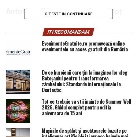
Antonia a făcut pace cu fostul soț
CITESTE IN CONTINUARE
Cazul Francesca, tânăra de 27 de ani care-i acuză că au
umilit-o și agresat-o și episodul cu bodyguard-ul de la
ITI RECOMANDAM
Nuba, stropit cu șampanie, sunt principalele
EvenimenteGratuite.ro promovează online
„evenimente” prin care Antonia și Alex Velea au ajuns în
evenimentele cu acces gratuit din România
atenția presei, în ultimele săptămâni. Poate de aceea,
acum, cei doi artiști au decis să „întoarcă” situația în
favoarea lor. Astfel că au făcut, subit, pace cu Vincenzo
De ce buzoienii care țin la imaginea lor aleg
Castellano.
Botoșaniul pentru transformarea
zâmbetului: Standarde internaționale la
Dentastic
Tot ce trebuie sa stii inainte de Summer Well
2026. Ghidul complet pentru editia
aniversara de 15 ani
Mașinile de spălat și uscătoarele bazate pe
inteligență artificială îți cunosc hainele mai