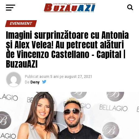
EVENIMENT
Imagini surprinzătoare cu Antonia
și Alex Velea! Au petrecut alături
de Vincenzo Castellano – Capital |
BuzauAZI
Publicat
acum 5 ani
pe
august 27, 2021
De
Deny