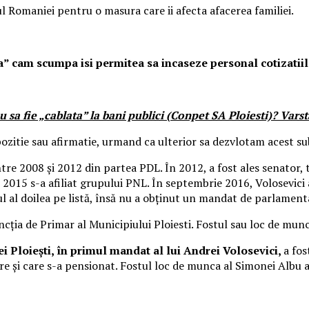
 Romaniei pentru o masura care ii afecta afacerea familiei.
” cam scumpa isi permitea sa incaseze personal cotizatiile
a fie „cablata” la bani publici (Conpet SA Ploiesti)? Varsta
ozitie sau afirmatie, urmand ca ulterior sa dezvlotam acest su
între 2008 şi 2012 din partea PDL. În 2012, a fost ales senator,
n 2015 s-a afiliat grupului PNL. În septembrie 2016, Volosevici
 al doilea pe listă, însă nu a obţinut un mandat de parlament
uncţia de Primar al Municipiului Ploiesti. Fostul sau loc de mun
iei Ploiești, în primul mandat al lui Andrei Volosevici,
a fos
e și care s-a pensionat. Fostul loc de munca al Simonei Albu 