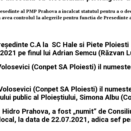
resedinte al PMP Prahova a incalcat statutul pentru a o d
 avea controlul la alegerile pentru functia de Presedinte
eședinte C.A la SC Hale si Piete Ploiesti 
 2021 pe finul lui Adrian Semcu (
Răzvan L
olosevici (Conpet SA Ploiesti) il numest
olosevici (Conpet SA Ploiesti) il numeste 
ului public al Ploieștiului, Simona Albu (C
 Hidro Prahova, a fost „numit” de Consiliu
i local, la data de 22.07.2021, adica sef