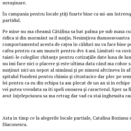
nerușinare.
În campania pentru locale știți foarte bine ca mi-am întrerup
partidul.
Pe mine nu ma cheamă Cătălina sa bat palma pe sub masa cu t
ridica si din mormânt sa il susțin. Nesimțirea dumneavoastra 
comportamentul acesta de cațea în călduri nu va face bine pen
cafea pentru ca am muncit pentru dvs 4 ani. Limitati-va cuvi
taiati-le colegilor chitanțe pentru cotizațiile date luna de lu
nu imi face nici o placere și este ultima data când ma cobor s
susținut nici un nepot al nimănui și pe nimeni altcineva în af
spitalul Fundeni pentru chimio și citostacice dar plec pe semn
lei pentru ca eu din echipa ta am plecat de un an si in echipe
vei putea vreodata sa iti speli onoarea și caracterul. Sper sa
avut înțelepciunea sa ma retrag dar vad ca stai inghesuita rau
Asta in timp ce la alegerile locale partiale, Catalina Bozianu
Diaconescu.