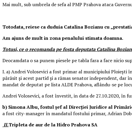
Mai mult, sub umbrela de sefa al PMP Prahova ataca Guvernul
Totodata, reiese ca duduia Catalina Bozianu cu „prestatia
Am ajuns de mult in zona penalului stimata doamna.
Totusi, ce o recomanda pe fosta deputata Catalina Bozianu s
Deocamdata o sa punem piesele pe tabla fara a face nicio sup
I. a) Andrei Volosevici a fost primar al municipiului Ploieşti 
părăsit şi acest partid şi a rămas senator independent, dar î
mandat de deputat pe lista ALDE Prahova, aflându-se pe locul
Andrei Volosevici, a fost învestit, in data de 27.10.2020, în f
b) Simona Albu, fostul șef al Direcției Juridice al Primăr
a fost city-manager în mandatul fostului primar, Adrian Dobr
II.
Tripleta de aur de la Hidro Prahova SA