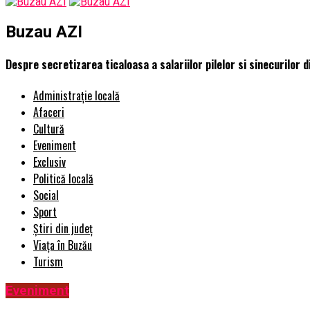
Buzau AZI
Despre secretizarea ticaloasa a salariilor pilelor si sinecurilor 
Administrație locală
Afaceri
Cultură
Eveniment
Exclusiv
Politică locală
Social
Sport
Știri din județ
Viața în Buzău
Turism
Eveniment