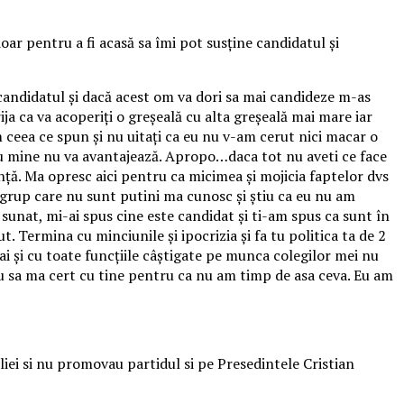
ar pentru a fi acasă sa îmi pot susține candidatul și
candidatul și dacă acest om va dori sa mai candideze m-as
ja ca va acoperiți o greșeală cu alta greșeală mai mare iar
 ceea ce spun și nu uitați ca eu nu v-am cerut nici macar o
 cu mine nu va avantajează. Apropo…daca tot nu aveti ce face
anță. Ma opresc aici pentru ca micimea și mojicia faptelor dvs
e grup care nu sunt putini ma cunosc și știu ca eu nu am
 sunat, mi-ai spus cine este candidat și ti-am spus ca sunt în
. Termina cu minciunile și ipocrizia și fa tu politica ta de 2
ai și cu toate funcțiile câștigate pe munca colegilor mei nu
tau sa ma cert cu tine pentru ca nu am timp de asa ceva. Eu am
liei si nu promovau partidul si pe Presedintele Cristian