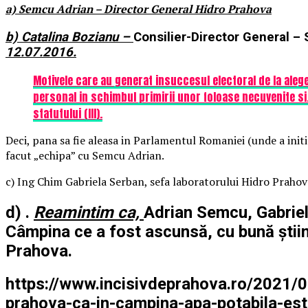
a) Semcu Adrian – Director General Hidro Prahova
b) Catalina Bozianu –
Consilier-Director General –
12.07.2016.
Motivele care au generat insuccesul electoral de la alege
personal in schimbul primirii unor foloase necuvenite si… 
statutului (III).
Deci, pana sa fie aleasa in Parlamentul Romaniei (unde a initia
facut „echipa” cu Semcu Adrian.
c) Ing Chim Gabriela Serban, sefa laboratorului Hidro Prahov
d) .
Reamintim ca,
Adrian Semcu, Gabrie
Câmpina ce a fost ascunsă, cu bună știin
Prahova.
https://www.incisivdeprahova.ro/2021/0
prahova-ca-in-campina-apa-potabila-est