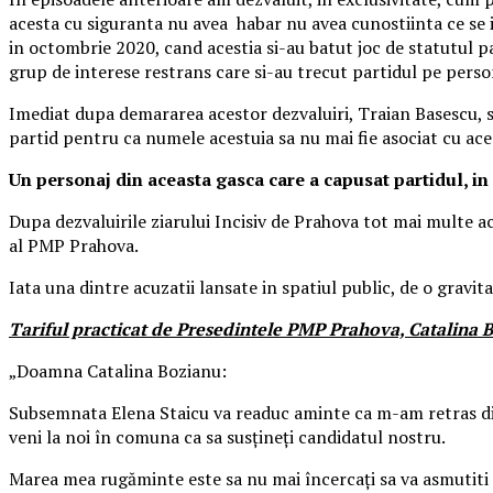
acesta cu siguranta nu avea habar nu avea cunostiinta ce se i
in octombrie 2020, cand acestia si-au batut joc de statutul pa
grup de interese restrans care si-au trecut partidul pe persona
Imediat dupa demararea acestor dezvaluiri, Traian Basescu, sca
partid pentru ca numele acestuia sa nu mai fie asociat cu ac
Un personaj din aceasta gasca care a capusat partidul, in
Dupa dezvaluirile ziarului Incisiv de Prahova tot mai multe acuz
al PMP Prahova.
Iata una dintre acuzatii lansate in spatiul public, de o gravit
Tariful practicat de Presedintele PMP Prahova, Catalina Bo
„Doamna Catalina Bozianu:
Subsemnata Elena Staicu va readuc aminte ca m-am retras din 
veni la noi în comuna ca sa susțineți candidatul nostru.
Marea mea rugăminte este sa nu mai încercați sa va asmutiti co