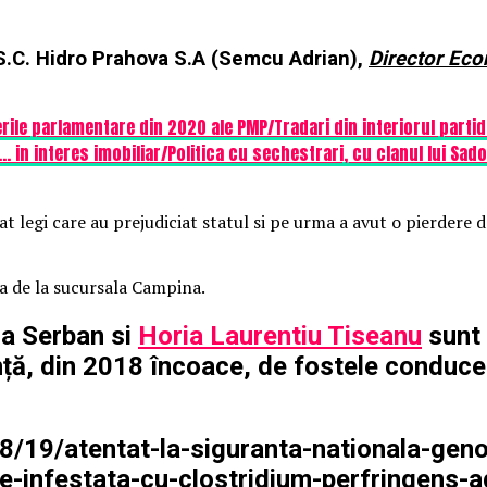
 S.C. Hidro Prahova S.A (Semcu Adrian),
Director Eco
rile parlamentare din 2020 ale PMP/Tradari din interiorul partid
in interes imobiliar/Politica cu sechestrari, cu clanul lui Sadov
t legi care au prejudiciat statul si pe urma a avut o pierdere d
a de la sucursala Campina.
la Serban si
Horia Laurentiu Tiseanu
sunt 
ță, din 2018 încoace, de fostele conducer
8/19/atentat-la-siguranta-nationala-geno
e-infestata-cu-clostridium-perfringens-