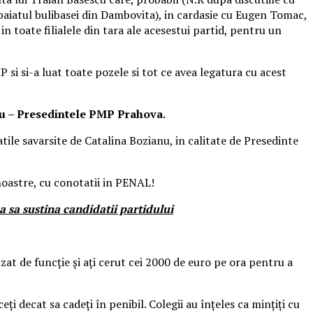
baiatul bulibasei din Dambovita), in cardasie cu Eugen Tomac,
 toate filialele din tara ale acesestui partid, pentru un
si si-a luat toate pozele si tot ce avea legatura cu acest
anu – Presedintele PMP Prahova.
tatile savarsite de Catalina Bozianu, in calitate de Presedinte
 noastre, cu conotatii in PENAL!
 sa sustina candidatii partidului
t de funcție și ați cerut cei 2000 de euro pe ora pentru a
 decat sa cadeți în penibil. Colegii au înțeles ca mințiți cu