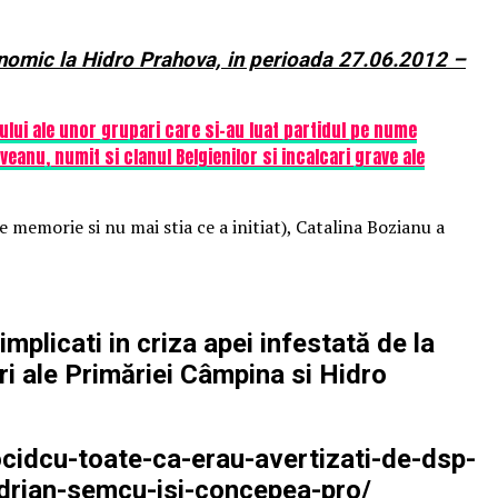
nomic la Hidro Prahova, in perioada 27.06.2012 –
ului ale unor grupari care si-au luat partidul pe nume
eanu, numit si clanul Belgienilor si incalcari grave ale
e memorie si nu mai stia ce a initiat), Catalina Bozianu a
implicati in criza apei infestată de la
i ale Primăriei Câmpina si Hidro
cidcu-toate-ca-erau-avertizati-de-dsp-
adrian-semcu-isi-concepea-pro/