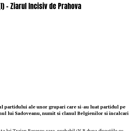
I) – Ziarul Incisiv de Prahova
 partidului ale unor grupari care si-au luat partidul pe
ul lui Sadoveanu, numit si clanul Belgienilor si incalcari
nta lui Traian Basescu care, probabil (N.R dupa discutiile cu