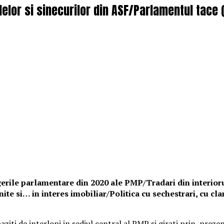
elor si sinecurilor din ASF/Parlamentul tace (
erile parlamentare din 2020 ale PMP/Tradari din interiorul
e si… in interes imobiliar/Politica cu sechestrari, cu clan
aziti de interlopi in sediul central al PMP si girati prin preze