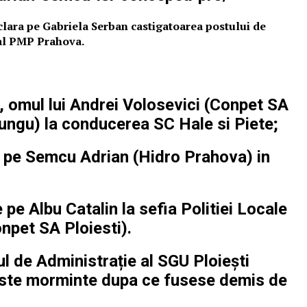
eclara pe Gabriela Serban castigatoarea postului de
 al PMP Prahova.
, omul lui Andrei Volosevici (Conpet SA
ungu
)
la conducerea SC Hale si Piete;
e pe Semcu Adrian (Hidro Prahova) in
pe Albu Catalin la sefia Politiei Locale
onpet SA Ploiesti).
l de Administrație al SGU Ploiești
 peste morminte dupa ce fusese demis de