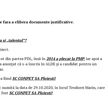
 fara a elibera documente justificative.
 si „talentul”?
biect.
 tot din partea PDL, însă în
2014 a plecat la PMP
, iar apoi a
 a anunţat că s-a înscris în ALDE şi a candidat pentru un
ar.
ca fiind
SC CONPET SA Ploiesti!
t numită la data de 29.10.2020, în locul Teodorei Marin, care
a fost
SC CONPET SA Ploiesti!