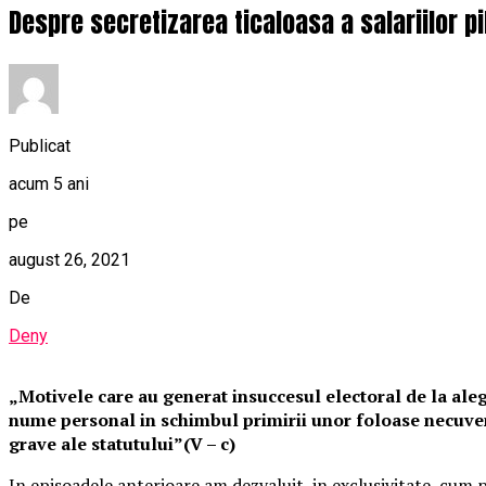
Despre secretizarea ticaloasa a salariilor pil
Publicat
acum 5 ani
pe
august 26, 2021
De
Deny
„Motivele care au generat insuccesul electoral de la aleg
nume personal in schimbul primirii unor foloase necuvenit
grave ale statutului”(V – c)
In episoadele anterioare am dezvaluit, in exclusivitate, cum p