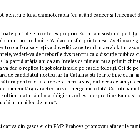
t pentru o luna chimioterapia (eu având cancer și leucemie) do
oate partidele în interes propriu. Eu mi-am susținut pe față 
doamna nu are limite. Va dau un sfat prietenesc. Aveti mare gri
tru ca fara sa vreți va dovediți caracterul mizerabil. Imi asum
ntele, vedeti-va de treburile dvs pentru ca o discuție publica
na la partid atâția ani ca am înțeles ca nimeni nu a primit chit
a va dau o replica la șobolanismele pe carele folosiți. Cei de p
ara de candidatul nostru iar tu Catalina sti foarte bine ca m-ai
ătura pentru ca il cunosc și merita susținut ceea ce am și facut
 de oameni fără caracter nu voi merge niciodată. Cu toți banii t
 fie ultima data când ma obligi sa vorbesc despre tine. Eu nu s
, chiar nu ai loc de mine”.
 si cativa din gasca ei din PMP Prahova promovau afacerile fami