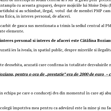
ntampla cu aceasta grupare), despre mojiciile lui Moise Deju (
rtidului si au schimbat, ilegal, votul dat de membri PMP cam in
 fizica, in interes personal, de afaceri.
rbit de gasca sus mentionata a trimis la sediul central al PMP 
este elemente.
 interes personal si interes de afaceri este Cătălina Bozi
atii ies la iveala, in spatiul public, despre mizeriile si ilegali
ate deosebita, acuzatii care confirma in totalitate dezvaluirile
zianu, pentru o ora de „prestatie” era de 2000 de euro – ca
echipa pe care o conduceți dvs din momentul în care ați abuza
legii împotriva mea pentru ca adevărul este la mine și nu faceți