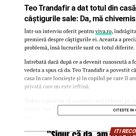
Teo Trandafir a dat totul din casă
câștigurile sale: Da, mă chivernis
Într-un interviu oferit pentru
viva.ro
, îndrăgi
premieră despre câștigurile ei. Aceasta a preci
problemă, însă lucrurile sunt cu totul diferite.
Întrebată dacă după ce a devenit cunoscută a f
vedeta a spus că da. Teo Trandafir a povestit că
casa în care locuiește și în copilul pe care îl ar
privată care nu este ieftină.
Vedeta a punctat că oamenii cred că banii pe car
diferit. Teo Trandafir a spus că plătește
taxe
ur
CITESTE IN
plătească și pe cei cu care colaborează.
”Sigur că da, am trecu
ITI RE