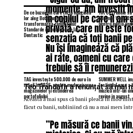
momente. Am investit în
De ce buzoienii care țin la imaginea
Tot ce trebuie sa 
în copilul pe care îl am
lor aleg Botoșaniul pentru
Summer Well 2026
transformarea zâmbetului:
pentru editia aniv
privată, care nu este to
Standarde internaționale la
Dentastic
senzația că toți banii pe
Nu își imaginează că plăt
ai rate, oameni cu care 
trebuie să îi remunerezi
TAG investește 500.000 de euro în
SUMMER WELL impl
retail în 2026, pentru modernizarea
Festivalul care a
Teo Trandafir a renunțat să mai 
magazinelor și extinderea
muzica intr-un un
portofoliului
revine in august
Aceasta a mai spus că banii pleacă în mod miste
făcut cu banii, subliniind că nu a mai mers într
”Pe măsură ce banii vin