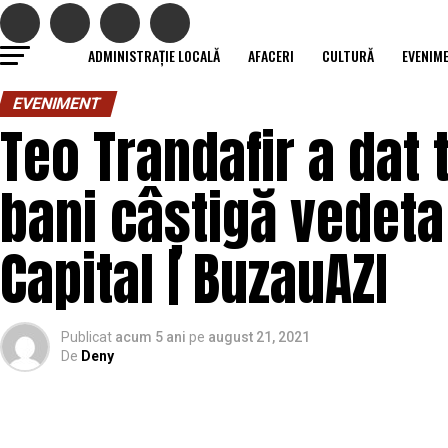
ADMINISTRAȚIE LOCALĂ
AFACERI
CULTURĂ
EVENIM
EVENIMENT
Teo Trandafir a dat t
bani câștigă vedeta 
Capital | BuzauAZI
Publicat
acum 5 ani
pe
august 21, 2021
De
Deny