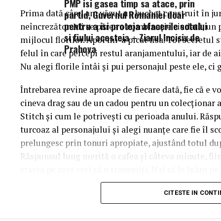
PMP isi gasea timp sa atace, prin
Prima dată când am văzut un buchet construit în ju
partid, Guvernul Romaniei doar
pentru a isi proteja afacerile sotului
neîncrezător. Mi se părea o combinație ciudată, un 
si fiului acesteia – Ziarul Incisiv de
mijlocul florilor. Apoi mi-a picat fisa. Tot secretul 
Prahova
felul în care percepi restul aranjamentului, iar de a
Nu alegi florile întâi și pui personajul peste ele, ci 
Întrebarea revine aproape de fiecare dată, fie că e v
cineva drag sau de un cadou pentru un colecționar a
Stitch și cum le potrivești cu perioada anului. Răspu
turcoaz al personajului și alegi nuanțe care fie îl sco
prelungesc prin tonuri apropiate, ajustând totul d
Răspunsul lung merită o cafea și câteva minute, fi
starea pe care vrei să o transmiți. Hai să le luăm pe 
manual.
CITESTE IN CONT
De ce contează atât de mult cul