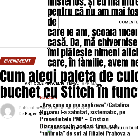
misterios. Și eu mă într
pentru că nu am mai fos
de zile, pentru că mă gâ
COMENTE
care le am, școala fiicei 
casă. Da, mă chivernise
îmi plătește nimeni altc
care, în familie, avem n
EVENIMENT
Cum alegi paleta de cul
buchet cu Stitch în fun
ARTICOLE PE ACEIASI TEMA:
PRIMA
NU RATATI
„Are cone sa ma analizeze”/Catalina
Publicat
acum 2 luni
pe
iunie 8, 2026
Bozianu l-a sabotat, sistematic, pe
De
Eugen Marc
Presedintele PMP – Cristian
Diaconescu/In acelasi timp, sub
“umbrela” de sef al Filialei Prahova a