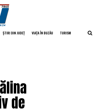
ȘTIRI DIN JUDEȚ
VIAȚA ÎN BUZĂU
TURISM
ălina
iv de