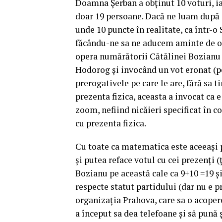
Doamna Șerban a obținut 10 voturi, ia
doar 19 persoane. Dacă ne luam după 
unde 10 puncte în realitate, ca într-o 
făcându-ne sa ne aducem aminte de op
opera numărătorii Cătălinei Bozianu 
Hodorog și invocând un vot eronat (pe
prerogativele pe care le are, fără sa t
prezenta fizica, aceasta a invocat ca e
zoom, nefiind nicăieri specificat în c
cu prezenta fizica.
Cu toate ca matematica este aceeași p
și putea reface votul cu cei prezenți
Bozianu pe această cale ca 9+10 =19 și
respecte statut partidului (dar nu e p
organizația Prahova, care sa o acopere
a început sa dea telefoane și să pună 