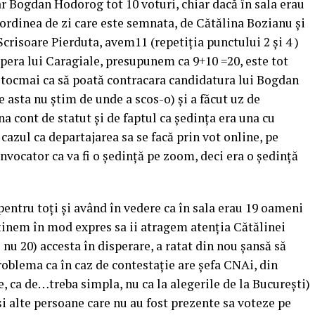
r Bogdan Hodorog tot 10 voturi, chiar dacă în sala erau
ordinea de zi care este semnata, de Cătălina Bozianu și
Scrisoare Pierduta, avem11 (repetiția punctului 2 și 4 )
era lui Caragiale, presupunem ca 9+10 =20, este tot
tocmai ca să poată contracara candidatura lui Bogdan
 asta nu știm de unde a scos-o) și a făcut uz de
ina cont de statut și de faptul ca ședința era una cu
 cazul ca departajarea sa se facă prin vot online, pe
onvocator ca va fi o ședință pe zoom, deci era o ședință
entru toți și având în vedere ca în sala erau 19 oameni
 (ținem în mod expres sa ii atragem atenția Cătălinei
 nu 20) accesta în disperare, a ratat din nou șansă să
roblema ca în caz de contestație are șefa CNAi, din
, ca de…treba simpla, nu ca la alegerile de la București)
și alte persoane care nu au fost prezente sa voteze pe