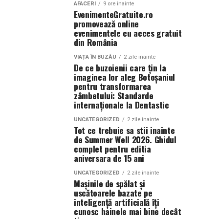
AFACERI
9 ore inainte
EvenimenteGratuite.ro
promovează online
evenimentele cu acces gratuit
din România
VIAȚA ÎN BUZĂU
2 zile inainte
De ce buzoienii care țin la
imaginea lor aleg Botoșaniul
pentru transformarea
zâmbetului: Standarde
internaționale la Dentastic
UNCATEGORIZED
2 zile inainte
Tot ce trebuie sa stii inainte
de Summer Well 2026. Ghidul
complet pentru editia
aniversara de 15 ani
UNCATEGORIZED
2 zile inainte
Mașinile de spălat și
uscătoarele bazate pe
inteligență artificială îți
cunosc hainele mai bine decât