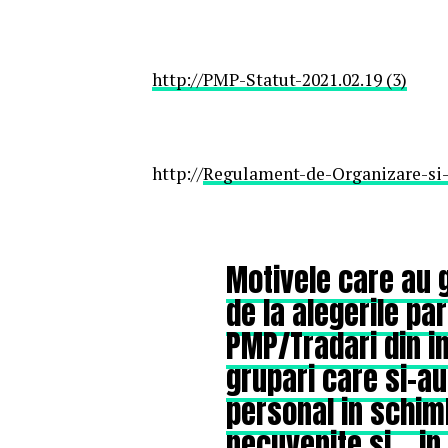
http://
PMP-Statut-2021.02.19 (3)
http://
Regulament-de-Organizare-si-
Motivele care au 
de la alegerile pa
PMP/Tradari din in
grupari care si-au
personal in schimb
necuvenite si… in 