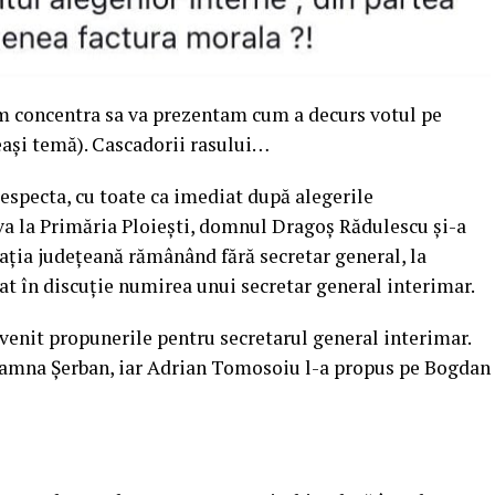
m concentra sa va prezentam cum a decurs votul pe
eeași temă). Cascadorii rasului…
respecta, cu toate ca imediat după alegerile
a la Primăria Ploiești, domnul Dragoș Rădulescu și-a
zația județeană rămânând fără secretar general, la
uat în discuție numirea unui secretar general interimar.
venit propunerile pentru secretarul general interimar.
mna Șerban, iar Adrian Tomosoiu l-a propus pe Bogdan