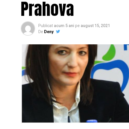
Prahova
Publicat
acum 5 ani
pe
august 15, 2021
De
Deny