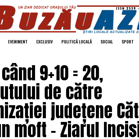
EVENIMENT
EXCLUSIV
POLITICĂ LOCALĂ
SOCIAL
SPORT
când 9+10 = 20,
utului de către
izației județene Căt
 moft – Ziarul Incis