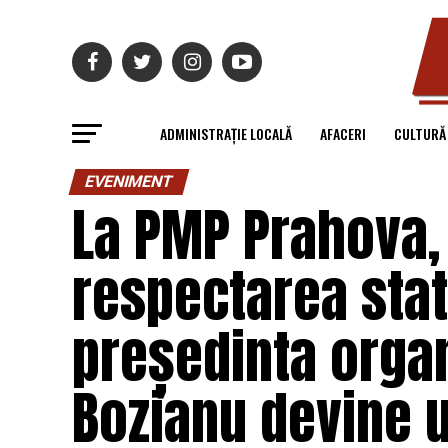
ADMINISTRAȚIE LOCALĂ
AFACERI
CULTURĂ
EVENIMENT
La PMP Prahova, 
respectarea stat
președinta organ
Bozianu devine un