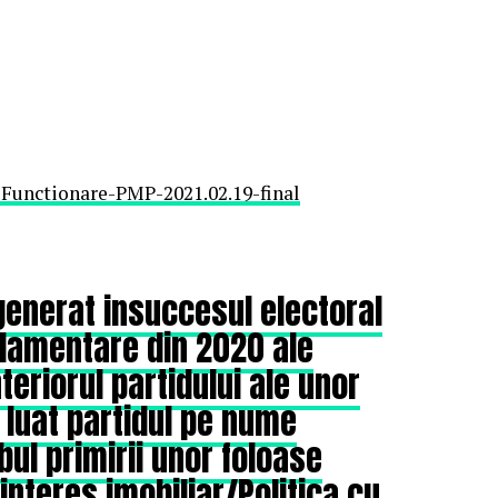
Functionare-PMP-2021.02.19-final
generat insuccesul electoral
rlamentare din 2020 ale
teriorul partidului ale unor
 luat partidul pe nume
ul primirii unor foloase
interes imobiliar/Politica cu