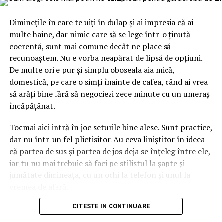
care nu seamănă cu albastrul florilor obișnuite. E un
albastru-turcoaz, ușor saturat, cu accente de roz în
Diminețile în care te uiți în dulap și ai impresia că ai
interiorul urechilor. Asta înseamnă că personajul aduce
multe haine, dar nimic care să se lege într-o ținută
deja două culori în ecuație înainte să așezi o singură
coerentă, sunt mai comune decât ne place să
floare lângă el. Dacă ignori amănuntul ăsta, ajungi ușor
recunoaștem. Nu e vorba neapărat de lipsă de opțiuni.
la un aranjament care se bate cap în cap, în care
De multe ori e pur și simplu oboseala aia mică,
albastrul rece și florile nimeresc în registre care nu
domestică, pe care o simți înainte de cafea, când ai vrea
vorbesc între ele.
să arăți bine fără să negociezi zece minute cu un umeraș
încăpățânat.
Gândește-te la el ca la o piesă vestimentară cu
personalitate. Când porți ceva turcoaz, nu te îmbraci la
Tocmai aici intră în joc seturile bine alese. Sunt practice,
întâmplare pe dedesubt, ci cauți ce-l pune în valoare.
dar nu într-un fel plictisitor. Au ceva liniștitor în ideea
Aici e la fel. Albastrul cere ori contraste calde care îl
că partea de sus și partea de jos deja se înțeleg între ele,
scot în față, ori tonuri reci care îl liniștesc și îl extind.
iar tu nu mai trebuie să faci pe stilistul la șapte și
Sezonul intervine exact în decizia asta, pentru că ne
jumătate dimineața, cu un ochi la telefon și unul la
modelează așteptările legate de culoare aproape pe
vremea de afară.
nesimțite.
CITESTE IN CONTINUARE
Numai că nu orice compleu e bun pentru viața reală. Una
Mai e un lucru pe care l-am prins abia în timp. Florile
e să arate impecabil într-o fotografie de produs, cu