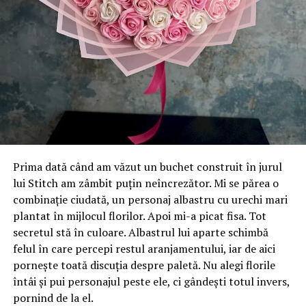
URMATORUL
„Simtiti si voi? Daca nu simtit sunteti niste PSD-isti!
Huo! Eu simt!” – Ziarul Incisiv de Prahova
NU RATATI
Gestionarea neadecvată a deşeurilor, o problemă uriaşă!
Schimbările climatice ne afectează pe toţi – Capital |
BuzauAZI
Prima dată când am văzut un buchet construit în jurul
lui Stitch am zâmbit puțin neîncrezător. Mi se părea o
combinație ciudată, un personaj albastru cu urechi mari
plantat în mijlocul florilor. Apoi mi-a picat fisa. Tot
secretul stă în culoare. Albastrul lui aparte schimbă
felul în care percepi restul aranjamentului, iar de aici
pornește toată discuția despre paletă. Nu alegi florile
întâi și pui personajul peste ele, ci gândești totul invers,
pornind de la el.