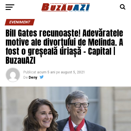
EVENIMENT
Bill Gates recunoaşte! Adevăratele
motive ale divorţului de Melinda. A
fost o greșeală uriașă – Capital |
BuzauAZI
Publicat
acum 5 ani
pe
august 5, 2021
De
Deny