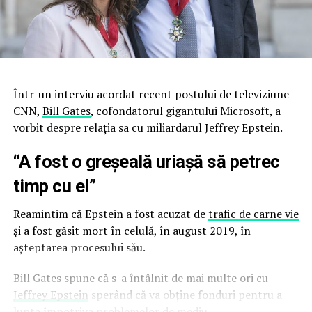
Într-un interviu acordat recent postului de televiziune
CNN,
Bill Gates
, cofondatorul gigantului Microsoft, a
vorbit despre relaţia sa cu miliardarul Jeffrey Epstein.
“A fost o greșeală uriașă să petrec
timp cu el”
Reamintim că Epstein a fost acuzat de
trafic de carne vie
şi a fost găsit mort în celulă, în august 2019, în
aşteptarea procesului său.
Bill Gates spune că s-a întâlnit de mai multe ori cu
Jeffrey Epstein
sperând că va obține fonduri pentru a
lupta împotriva problemelor de mediu.