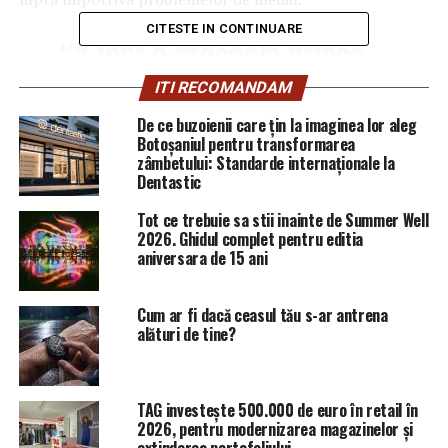
CITESTE IN CONTINUARE
“A fost o greșeală uriașă
să petrec timp cu el, să-i
ITI RECOMANDAM
ofer credibilitate.
De ce buzoienii care țin la imaginea lor aleg
Botoșaniul pentru transformarea
zâmbetului: Standarde internaționale la
Am avut câteva cine cu el,
Dentastic
știți, sperând că ceea ce
Tot ce trebuie sa stii inainte de Summer Well
2026. Ghidul complet pentru editia
spunea, despre obținerea
aniversara de 15 ani
unor miliarde în scopuri
filantropice prin
Cum ar fi dacă ceasul tău s-ar antrena
alături de tine?
intermediul relațiilor sale,
s-ar putea întâmpla.
TAG investește 500.000 de euro în retail în
2026, pentru modernizarea magazinelor și
Când a început să pară că