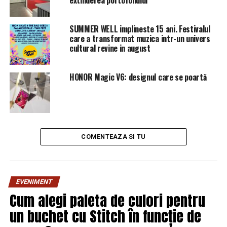
extinderea portofoliului
asta nu se va întâmpla,
relația s-a încheiat”, a
SUMMER WELL implineste 15 ani. Festivalul
care a transformat muzica intr-un univers
declarat Bill Gates pentru
cultural revine in august
CNN
în interviul respectiv.
HONOR Magic V6: designul care se poartă
Bill Gates nu a dorit să spună dacă
relaţia cu Epstein a fost unul dintre
motivele ce a condus la divorţul de
COMENTEAZA SI TU
Melinda Gates
Cofondatorul Microsoft nu a dorit însă să comenteze
EVENIMENT
afirmaţiile celor de la Wall Street Journal, care scriau că
Cum alegi paleta de culori pentru
relaţia socială cu Epstein a avut un rol în divorţul său de
Melinda Gates, aceasta fiind îngrijorată de relaţia dintre
un buchet cu Stitch în funcție de
Bill Gates şi Jeffrey Epstein încă din 2013.