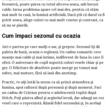
fereastră, poate părea cu totul altceva seara, sub becuri
calde. Iarna problema apare cel mai des, pentru că stăm
mai mult în casă, la lumină artificială. Dacă știi că darul va fi
privit seara, alege culori cu mai mult contur și contrast, ca
să nu se piardă.
Cum împaci sezonul cu ocazia
Aici e partea pe care mulți o sar, și greșesc. Sezonul îți dă
paleta de bază, ocazia o reglează. Un cadou romantic cere
nuanțe mai calde și mai intime, indiferent de luna în care îl
oferi. O aniversare de copil suportă culori vesele chiar și pe
ger. O felicitare de absolvire poate merge pe tonuri mai
sobre, mai mature, fără să iasă din anotimp.
Practic, te uiți întâi la sezon ca să prinzi atmosfera și
lumina, apoi rafinezi după persoană și după moment. Faci
un cadou de Crăciun pentru o adolescentă topită după
Stitch. Poți păstra albul și argintiul iernii, dar adaugi un roz
vesel care o reprezintă. Rămâi fidel sezonului și, în același