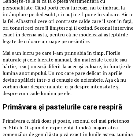
Gândește-te la el ca la o piesă vestimentară cu
personalitate. Când porți ceva turcoaz, nu te îmbraci la
întâmplare pe dedesubt, ci cauți ce-l pune în valoare. Aici e
la fel. Albastrul cere ori contraste calde care îl scot în față,
ori tonuri reci care îl liniștesc și îl extind. Sezonul intervine
exact în decizia asta, pentru că ne modelează așteptările
legate de culoare aproape pe nesimțite.
Mai e un lucru pe care l-am prins abia în timp. Florile
naturale și cele lucrate manual, din materiale textile sau
hârtie, reacționează diferit la aceeași culoare, în funcție de
lumina anotimpului. Un roz care pare delicat în aprilie
devine spălăcit într-o zi cenușie de noiembrie. Așa că nu
vorbim doar despre nuanțe, ci și despre intensitate și
despre cum cade lumina pe ele.
Primăvara și pastelurile care respiră
Primăvara e, fără doar și poate, sezonul cel mai prietenos
cu Stitch. O spun din experiență, fiindcă majoritatea
comenzilor de genul ăsta pică exact în lunile astea. Lumina