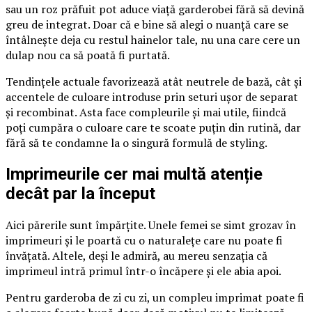
sau un roz prăfuit pot aduce viață garderobei fără să devină
greu de integrat. Doar că e bine să alegi o nuanță care se
întâlnește deja cu restul hainelor tale, nu una care cere un
dulap nou ca să poată fi purtată.
Tendințele actuale favorizează atât neutrele de bază, cât și
accentele de culoare introduse prin seturi ușor de separat
și recombinat. Asta face compleurile și mai utile, fiindcă
poți cumpăra o culoare care te scoate puțin din rutină, dar
fără să te condamne la o singură formulă de styling.
Imprimeurile cer mai multă atenție
decât par la început
Aici părerile sunt împărțite. Unele femei se simt grozav în
imprimeuri și le poartă cu o naturalețe care nu poate fi
învățată. Altele, deși le admiră, au mereu senzația că
imprimeul intră primul într-o încăpere și ele abia apoi.
Pentru garderoba de zi cu zi, un compleu imprimat poate fi