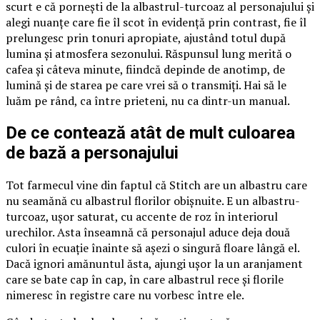
scurt e că pornești de la albastrul-turcoaz al personajului și
alegi nuanțe care fie îl scot în evidență prin contrast, fie îl
prelungesc prin tonuri apropiate, ajustând totul după
lumina și atmosfera sezonului. Răspunsul lung merită o
cafea și câteva minute, fiindcă depinde de anotimp, de
lumină și de starea pe care vrei să o transmiți. Hai să le
luăm pe rând, ca între prieteni, nu ca dintr-un manual.
De ce contează atât de mult culoarea
de bază a personajului
Tot farmecul vine din faptul că Stitch are un albastru care
nu seamănă cu albastrul florilor obișnuite. E un albastru-
turcoaz, ușor saturat, cu accente de roz în interiorul
urechilor. Asta înseamnă că personajul aduce deja două
culori în ecuație înainte să așezi o singură floare lângă el.
Dacă ignori amănuntul ăsta, ajungi ușor la un aranjament
care se bate cap în cap, în care albastrul rece și florile
nimeresc în registre care nu vorbesc între ele.