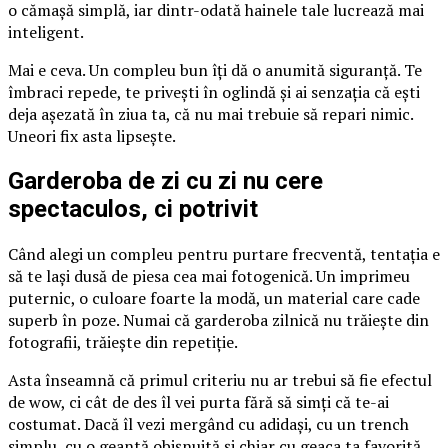
o cămașă simplă, iar dintr-odată hainele tale lucrează mai
inteligent.
Mai e ceva. Un compleu bun îți dă o anumită siguranță. Te
îmbraci repede, te privești în oglindă și ai senzația că ești
deja așezată în ziua ta, că nu mai trebuie să repari nimic.
Uneori fix asta lipsește.
Garderoba de zi cu zi nu cere
spectaculos, ci potrivit
Când alegi un compleu pentru purtare frecventă, tentația e
să te lași dusă de piesa cea mai fotogenică. Un imprimeu
puternic, o culoare foarte la modă, un material care cade
superb în poze. Numai că garderoba zilnică nu trăiește din
fotografii, trăiește din repetiție.
Asta înseamnă că primul criteriu nu ar trebui să fie efectul
de wow, ci cât de des îl vei purta fără să simți că te-ai
costumat. Dacă îl vezi mergând cu adidași, cu un trench
simplu, cu o geantă obișnuită și chiar cu geaca ta favorită,