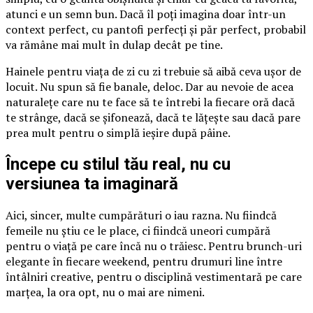
atunci e un semn bun. Dacă îl poți imagina doar într-un
context perfect, cu pantofi perfecți și păr perfect, probabil
va rămâne mai mult în dulap decât pe tine.
Hainele pentru viața de zi cu zi trebuie să aibă ceva ușor de
locuit. Nu spun să fie banale, deloc. Dar au nevoie de acea
naturalețe care nu te face să te întrebi la fiecare oră dacă
te strânge, dacă se șifonează, dacă te lățește sau dacă pare
prea mult pentru o simplă ieșire după pâine.
Începe cu stilul tău real, nu cu
versiunea ta imaginară
Aici, sincer, multe cumpărături o iau razna. Nu fiindcă
femeile nu știu ce le place, ci fiindcă uneori cumpără
pentru o viață pe care încă nu o trăiesc. Pentru brunch-uri
elegante în fiecare weekend, pentru drumuri line între
întâlniri creative, pentru o disciplină vestimentară pe care
marțea, la ora opt, nu o mai are nimeni.