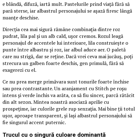
e blândă, difuză, iartă mult. Pastelurile prind viață fără să
pară sterse, iar albastrul personajului se așază firesc lângă
nuanțe deschise.
Direcția cea mai sigură rămâne combinația dintre roz
pudrat, lila pal și un alb cald, ușor cremos. Rozul leagă
personajul de accentele lui interioare, lila construiește o
punte între albastru și roz, iar albul aduce aer. O paletă
care nu strigă, dar se reține. Dacă vrei ceva mai jucăuș, poți
strecura un galben foarte deschis, gen primulă, fără să
exagerezi cu el.
Ce nu prea merge primăvara sunt tonurile foarte închise
sau prea contrastante. Un aranjament cu Stitch pe roșu
intens și verde închis va arăta, ca să fiu sincer, parcă rătăcit
din alt sezon. Mintea noastră asociază aprilie cu
prospețime, iar culorile grele rup senzația. Mai bine ții totul
ușor, aproape transparent, și lași albastrul personajului să
fie singurul accent puternic.
Trucul cu o singură culoare dominantă