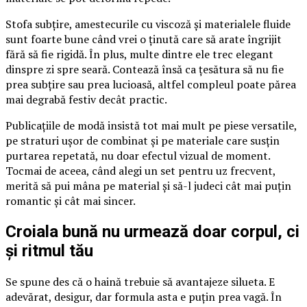
Stofa subțire, amestecurile cu viscoză și materialele fluide
sunt foarte bune când vrei o ținută care să arate îngrijit
fără să fie rigidă. În plus, multe dintre ele trec elegant
dinspre zi spre seară. Contează însă ca țesătura să nu fie
prea subțire sau prea lucioasă, altfel compleul poate părea
mai degrabă festiv decât practic.
Publicațiile de modă insistă tot mai mult pe piese versatile,
pe straturi ușor de combinat și pe materiale care susțin
purtarea repetată, nu doar efectul vizual de moment.
Tocmai de aceea, când alegi un set pentru uz frecvent,
merită să pui mâna pe material și să-l judeci cât mai puțin
romantic și cât mai sincer.
Croiala bună nu urmează doar corpul, ci
și ritmul tău
Se spune des că o haină trebuie să avantajeze silueta. E
adevărat, desigur, dar formula asta e puțin prea vagă. În