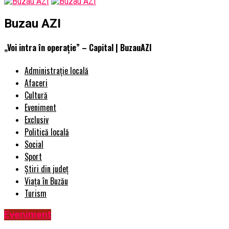
Buzau AZI
„Voi intra în operaţie” – Capital | BuzauAZI
Administrație locală
Afaceri
Cultură
Eveniment
Exclusiv
Politică locală
Social
Sport
Știri din județ
Viața în Buzău
Turism
Eveniment