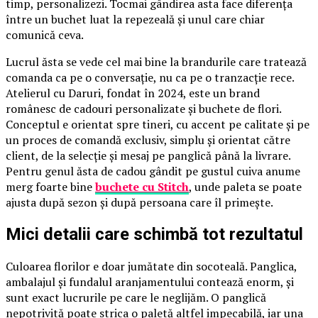
timp, personalizezi. Tocmai gândirea asta face diferența
între un buchet luat la repezeală și unul care chiar
comunică ceva.
Lucrul ăsta se vede cel mai bine la brandurile care tratează
comanda ca pe o conversație, nu ca pe o tranzacție rece.
Atelierul cu Daruri, fondat în 2024, este un brand
românesc de cadouri personalizate și buchete de flori.
Conceptul e orientat spre tineri, cu accent pe calitate și pe
un proces de comandă exclusiv, simplu și orientat către
client, de la selecție și mesaj pe panglică până la livrare.
Pentru genul ăsta de cadou gândit pe gustul cuiva anume
merg foarte bine
buchete cu Stitch
, unde paleta se poate
ajusta după sezon și după persoana care îl primește.
Mici detalii care schimbă tot rezultatul
Culoarea florilor e doar jumătate din socoteală. Panglica,
ambalajul și fundalul aranjamentului contează enorm, și
sunt exact lucrurile pe care le neglijăm. O panglică
nepotrivită poate strica o paletă altfel impecabilă, iar una