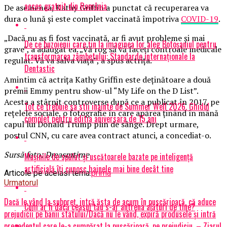
acces gratuit din România
De asemenea, Kathy Griffin a punctat că recuperarea va
dura o lună şi este complet vaccinată împotriva
COVID-19
.
„Dacă nu aş fi fost vaccinată, ar fi avut probleme şi mai
De ce buzoienii care țin la imaginea lor aleg Botoșaniul pentru
grave”, a adăugat ea. „Vă rog să vă faceţi controale medicale
transformarea zâmbetului: Standarde internaționale la
regulat. Vă va salva viaţa”, a spus actrița.
Dentastic
Amintim că actriţa Kathy Griffin este deţinătoare a două
premii Emmy pentru show-ul “My Life on the D List”.
Acesta a stârnit controverse după ce a publicat în 2017, pe
Tot ce trebuie sa stii inainte de Summer Well 2026. Ghidul
reţelele sociale, o fotografie în care apărea ţinând în mână
complet pentru editia aniversara de 15 ani
capul lui Donald Trump plin de sânge. Drept urmare,
postul CNN, cu care avea contract atunci, a concediat-o.
Sursă foto: Dreasmtime
Mașinile de spălat și uscătoarele bazate pe inteligență
artificială îți cunosc hainele mai bine decât tine
Articole pe aceiasi tema:
prima
Urmatorul
Dacă le vând la subpreț, intră ăsta de acum în puscărioară, că aduce
Cum ar fi dacă ceasul tău s-ar antrena alături de tine?
prejudicii pe banii statului/Dacă nu le vând, expiră produsele și intră
precedentul care le-a cumpărat la puscărioară, pe prejudiciu, – Ziarul