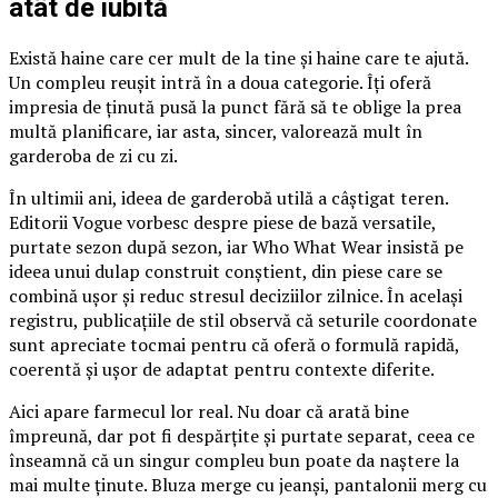
atât de iubită
Există haine care cer mult de la tine și haine care te ajută.
Un compleu reușit intră în a doua categorie. Îți oferă
impresia de ținută pusă la punct fără să te oblige la prea
multă planificare, iar asta, sincer, valorează mult în
garderoba de zi cu zi.
În ultimii ani, ideea de garderobă utilă a câștigat teren.
Editorii Vogue vorbesc despre piese de bază versatile,
purtate sezon după sezon, iar Who What Wear insistă pe
ideea unui dulap construit conștient, din piese care se
combină ușor și reduc stresul deciziilor zilnice. În același
registru, publicațiile de stil observă că seturile coordonate
sunt apreciate tocmai pentru că oferă o formulă rapidă,
coerentă și ușor de adaptat pentru contexte diferite.
Aici apare farmecul lor real. Nu doar că arată bine
împreună, dar pot fi despărțite și purtate separat, ceea ce
înseamnă că un singur compleu bun poate da naștere la
mai multe ținute. Bluza merge cu jeanși, pantalonii merg cu