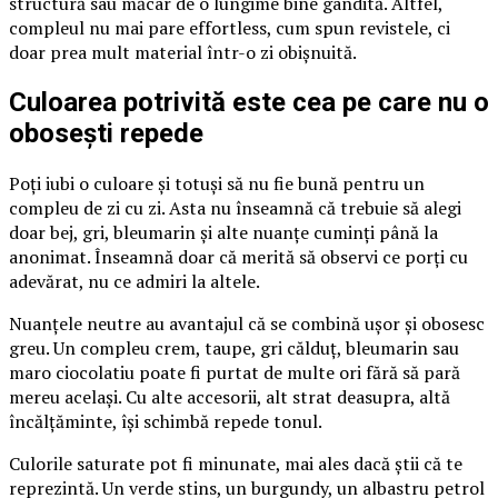
structură sau măcar de o lungime bine gândită. Altfel,
compleul nu mai pare effortless, cum spun revistele, ci
doar prea mult material într-o zi obișnuită.
Culoarea potrivită este cea pe care nu o
obosești repede
Poți iubi o culoare și totuși să nu fie bună pentru un
compleu de zi cu zi. Asta nu înseamnă că trebuie să alegi
doar bej, gri, bleumarin și alte nuanțe cuminți până la
anonimat. Înseamnă doar că merită să observi ce porți cu
adevărat, nu ce admiri la altele.
Nuanțele neutre au avantajul că se combină ușor și obosesc
greu. Un compleu crem, taupe, gri călduț, bleumarin sau
maro ciocolatiu poate fi purtat de multe ori fără să pară
mereu același. Cu alte accesorii, alt strat deasupra, altă
încălțăminte, își schimbă repede tonul.
Culorile saturate pot fi minunate, mai ales dacă știi că te
reprezintă. Un verde stins, un burgundy, un albastru petrol