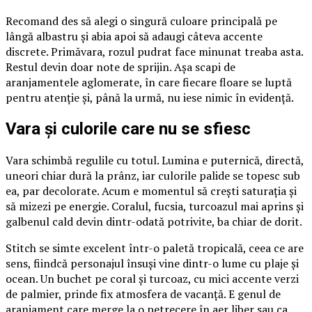
Recomand des să alegi o singură culoare principală pe
lângă albastru și abia apoi să adaugi câteva accente
discrete. Primăvara, rozul pudrat face minunat treaba asta.
Restul devin doar note de sprijin. Așa scapi de
aranjamentele aglomerate, în care fiecare floare se luptă
pentru atenție și, până la urmă, nu iese nimic în evidență.
Vara și culorile care nu se sfiesc
Vara schimbă regulile cu totul. Lumina e puternică, directă,
uneori chiar dură la prânz, iar culorile palide se topesc sub
ea, par decolorate. Acum e momentul să crești saturația și
să mizezi pe energie. Coralul, fucsia, turcoazul mai aprins și
galbenul cald devin dintr-odată potrivite, ba chiar de dorit.
Stitch se simte excelent într-o paletă tropicală, ceea ce are
sens, fiindcă personajul însuși vine dintr-o lume cu plaje și
ocean. Un buchet pe coral și turcoaz, cu mici accente verzi
de palmier, prinde fix atmosfera de vacanță. E genul de
aranjament care merge la o petrecere în aer liber sau ca