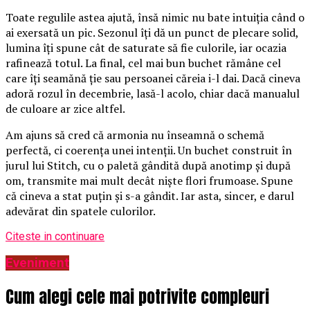
Toate regulile astea ajută, însă nimic nu bate intuiția când o
ai exersată un pic. Sezonul îți dă un punct de plecare solid,
lumina îți spune cât de saturate să fie culorile, iar ocazia
rafinează totul. La final, cel mai bun buchet rămâne cel
care îți seamănă ție sau persoanei căreia i-l dai. Dacă cineva
adoră rozul în decembrie, lasă-l acolo, chiar dacă manualul
de culoare ar zice altfel.
Am ajuns să cred că armonia nu înseamnă o schemă
perfectă, ci coerența unei intenții. Un buchet construit în
jurul lui Stitch, cu o paletă gândită după anotimp și după
om, transmite mai mult decât niște flori frumoase. Spune
că cineva a stat puțin și s-a gândit. Iar asta, sincer, e darul
adevărat din spatele culorilor.
Citeste in continuare
Eveniment
Cum alegi cele mai potrivite compleuri