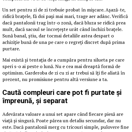
Un set pentru zi de zi trebuie probat în mișcare. Așază-te,
ridică brațele, fă doi pași mai mari, trage aer adânc. Verifică
dacă pantalonii trag într-o zonă, dacă bluza se ridică prea
mult, dacă sacoul se încrețește urât când închizi brațele.
Sună banal, știu, dar tocmai detaliile astea despart o
achiziție bună de una pe care o regreți discret după prima
purtare.
Mai există și tentația de a cumpăra pentru silueta pe care
speri s-o ai peste o lună. Nu e cea mai dreaptă formă de
optimism. Garderoba de zi cu zi ar trebui să îți fie aliată în
prezent, nu promisiune pentru altă versiune a ta.
Caută compleuri care pot fi purtate și
împreună, și separat
Adevărata valoare a unui set apare când fiecare piesă are
viață și singură. Poate părea un detaliu secundar, dar nu
este. Dacă pantalonii merg cu tricouri simple, pulovere fine