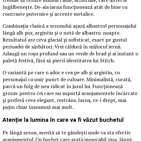
îngălbenește. De-aia iarna funcționează atât de bine cu
contraste puternice și accente metalice.
Combinația clasică a sezonului așază albastrul personajului
lângă alb pur, argintiu și o notă de albastru-noapte.
Rezultatul are ceva glacial și sofisticat, exact pe gustul
perioadei de sărbători. Vrei căldură în mijlocul iernii.
Adaugă un roșu profund sau un verde de brad și ai instant o
paletă festivă, fără să pierzi identitatea lui Stitch.
O variantă pe care o ador e cea pe alb și argintiu, cu
personajul ca unic punct de culoare. Minimalistă, curată,
parcă un fulg de nea ridicat în jurul lui. Funcționează
grozav pentru cei care nu suportă aranjamentele încărcate
și preferă ceva elegant, restrâns. Iarna, ce-i drept, mai
puțin chiar înseamnă mai mult.
Atenție la lumina în care va fi văzut buchetul
Pe lângă sezon, merită să te gândești unde va sta efectiv
aranjamentul. Un buchet care arată impecabil ziua, lângă