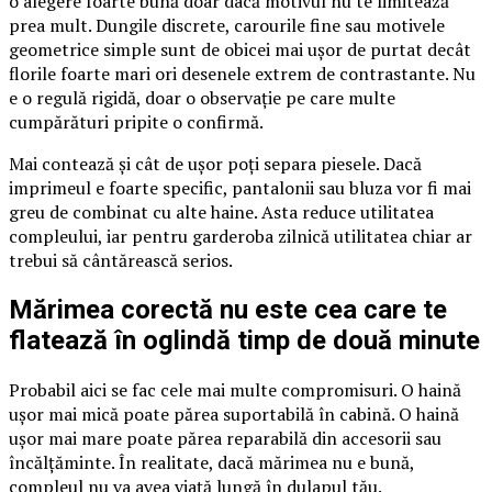
o alegere foarte bună doar dacă motivul nu te limitează
prea mult. Dungile discrete, carourile fine sau motivele
geometrice simple sunt de obicei mai ușor de purtat decât
florile foarte mari ori desenele extrem de contrastante. Nu
e o regulă rigidă, doar o observație pe care multe
cumpărături pripite o confirmă.
Mai contează și cât de ușor poți separa piesele. Dacă
imprimeul e foarte specific, pantalonii sau bluza vor fi mai
greu de combinat cu alte haine. Asta reduce utilitatea
compleului, iar pentru garderoba zilnică utilitatea chiar ar
trebui să cântărească serios.
Mărimea corectă nu este cea care te
flatează în oglindă timp de două minute
Probabil aici se fac cele mai multe compromisuri. O haină
ușor mai mică poate părea suportabilă în cabină. O haină
ușor mai mare poate părea reparabilă din accesorii sau
încălțăminte. În realitate, dacă mărimea nu e bună,
compleul nu va avea viață lungă în dulapul tău.