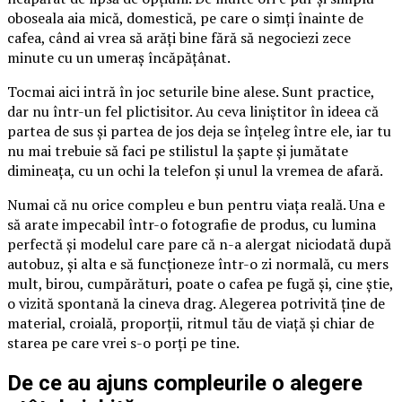
oboseala aia mică, domestică, pe care o simți înainte de
cafea, când ai vrea să arăți bine fără să negociezi zece
minute cu un umeraș încăpățânat.
Tocmai aici intră în joc seturile bine alese. Sunt practice,
dar nu într-un fel plictisitor. Au ceva liniștitor în ideea că
partea de sus și partea de jos deja se înțeleg între ele, iar tu
nu mai trebuie să faci pe stilistul la șapte și jumătate
dimineața, cu un ochi la telefon și unul la vremea de afară.
Numai că nu orice compleu e bun pentru viața reală. Una e
să arate impecabil într-o fotografie de produs, cu lumina
perfectă și modelul care pare că n-a alergat niciodată după
autobuz, și alta e să funcționeze într-o zi normală, cu mers
mult, birou, cumpărături, poate o cafea pe fugă și, cine știe,
o vizită spontană la cineva drag. Alegerea potrivită ține de
material, croială, proporții, ritmul tău de viață și chiar de
starea pe care vrei s-o porți pe tine.
De ce au ajuns compleurile o alegere