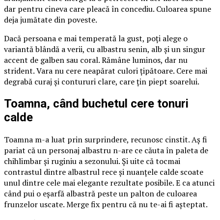
dar pentru cineva care pleacă în concediu. Culoarea spune
deja jumătate din poveste.
Dacă persoana e mai temperată la gust, poți alege o
variantă blândă a verii, cu albastru senin, alb și un singur
accent de galben sau coral. Rămâne luminos, dar nu
strident. Vara nu cere neapărat culori țipătoare. Cere mai
degrabă curaj și contururi clare, care țin piept soarelui.
Toamna, când buchetul cere tonuri
calde
Toamna m-a luat prin surprindere, recunosc cinstit. Aș fi
pariat că un personaj albastru n-are ce căuta în paleta de
chihlimbar și ruginiu a sezonului. Și uite că tocmai
contrastul dintre albastrul rece și nuanțele calde scoate
unul dintre cele mai elegante rezultate posibile. E ca atunci
când pui o eșarfă albastră peste un palton de culoarea
frunzelor uscate. Merge fix pentru că nu te-ai fi așteptat.