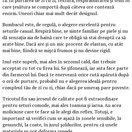
ta. În purtarea de zi cu zi, textura, respirabilitatea și felul în
care țesătura se comportă după câteva ore contează
enorm. Uneori chiar mai mult decât designul.
Bumbacul este, de regulă, o alegere excelentă pentru
seturile casual. Respiră bine, se simte familiar pe piele și nu
dă senzația aia de haină care te obligă să stai dreaptă ca să
arate bine. Dacă are și un mic procent de elastan, cu atât
mai bine, fiindcă se mișcă frumos și nu devine rigid.
Inul este superb, mai ales în sezonul cald, dar trebuie
acceptat cu tot cu firea lui. Se șifonează, iar asta face parte
din farmecul lui. Dacă te enervează orice cută apărută după
o oră de purtare, probabil nu e alegerea ideală pentru
compleul tău de zi cu zi, chiar dacă pe umeraș pare poveste.
Tricotul fin sau jerseul de calitate pot fi extraordinare
pentru seturi comode, mai ales toamna și iarna. Au acea
moliciune care te face să le alegi din reflex. Totuși, e
important să verifici cum se așază în zonele sensibile, la
genunchi, la coate, în jurul șoldurilor, pentru că unele
materiale se pot deforma repede.