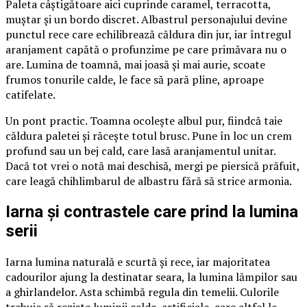
Paleta câștigătoare aici cuprinde caramel, terracotta,
muștar și un bordo discret. Albastrul personajului devine
punctul rece care echilibrează căldura din jur, iar întregul
aranjament capătă o profunzime pe care primăvara nu o
are. Lumina de toamnă, mai joasă și mai aurie, scoate
frumos tonurile calde, le face să pară pline, aproape
catifelate.
Un pont practic. Toamna ocolește albul pur, fiindcă taie
căldura paletei și răcește totul brusc. Pune în loc un crem
profund sau un bej cald, care lasă aranjamentul unitar.
Dacă tot vrei o notă mai deschisă, mergi pe piersică prăfuit,
care leagă chihlimbarul de albastru fără să strice armonia.
Iarna și contrastele care prind la lumina
serii
Iarna lumina naturală e scurtă și rece, iar majoritatea
cadourilor ajung la destinatar seara, la lumina lămpilor sau
a ghirlandelor. Asta schimbă regula din temelii. Culorile
trebuie să reziste luminii calde, artificiale, care altfel le