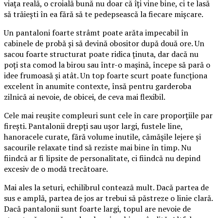
viața reală, o croială bună nu doar că îți vine bine, ci te lasă
să trăiești în ea fără să te pedepsească la fiecare mișcare.
Un pantaloni foarte strâmt poate arăta impecabil în
cabinele de probă și să devină obositor după două ore. Un
sacou foarte structurat poate ridica ținuta, dar dacă nu
poți sta comod la birou sau într-o mașină, începe să pară o
idee frumoasă și atât. Un top foarte scurt poate funcționa
excelent în anumite contexte, însă pentru garderoba
zilnică ai nevoie, de obicei, de ceva mai flexibil.
Cele mai reușite compleuri sunt cele în care proporțiile par
firești. Pantalonii drepți sau ușor largi, fustele line,
hanoracele curate, fără volume inutile, cămășile lejere și
sacourile relaxate tind să reziste mai bine în timp. Nu
fiindcă ar fi lipsite de personalitate, ci fiindcă nu depind
excesiv de o modă trecătoare.
Mai ales la seturi, echilibrul contează mult. Dacă partea de
sus e amplă, partea de jos ar trebui să păstreze o linie clară.
Dacă pantalonii sunt foarte largi, topul are nevoie de