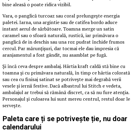
bine aleasă o poate ridica vizibil.
Vara, o panglică turcoaz sau coral prelungește energia
paletei. Iarna, una argintie sau de catifea bordo aduce
instant aerul de sărbătoare. Toamna merge un satin
caramel sau o sfoară naturală, rustică, iar primăvara o
panglică de in deschis sau una roz pudrat închide frumos
cercul. Par mărunțișuri, dar tocmai ele dau impresia că
aranjamentul a fost gândit, nu asamblat pe fugă.
Și încă ceva despre ambalaj. Hârtia kraft caldă stă bine cu
toamna și cu primăvara naturală, în timp ce hârtia colorată
sau cea cu finisaj satinat se potrivește mai degrabă verii
vesele și iernii festive. Dacă albastrul lui Stitch e vedeta,
ambalajul ar trebui să rămână discret, ca să nu fure atenția.
Personajul și culoarea lui sunt mereu centrul, restul doar le
servește.
Paleta care ți se potrivește ție, nu doar
calendarului