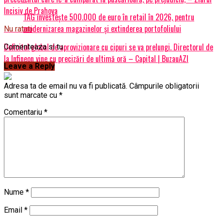
Incisiv de Prahova
TAG investește 500.000 de euro în retail în 2026, pentru
modernizarea magazinelor și extinderea portofoliului
Nu ratati
Deficitul global de aprovizionare cu cipuri se va prelungi. Directorul de
Comenteaza si tu
la Infineon vine cu precizări de ultimă oră – Capital | BuzauAZI
Leave a Reply
Adresa ta de email nu va fi publicată.
Câmpurile obligatorii
sunt marcate cu
*
Comentariu
*
Nume
*
Email
*