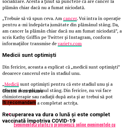
socializare. Acesta a ținut să puncteze că are cancer la
plămân chiar dacă nu a fumat niciodată.
„Trebuie să vă spun ceva. Am
cancer
. Voi intra în operaţie
pentru a-mi îndepărta jumătate din plămânul stâng. Da,
am cancer la plămân chiar dacă nu am fumat niciodată”, a
scris Kathy Griffin pe Twitter şi Instagram, conform
informațiilor transmise de
variety.com
Medicii sunt optimiști
Din fericire, aceasta a explicat că „medicii sunt optimiști”
deoarece cancerul este în stadiul unu.
„
Medicii
sunt optimişti pentru că este stadiul unu şi a
afectat doar plămânul stâng. Din fericire, nu voi face
Citeste in continuare
chimioterapie sau radiaţii după asta şi ar trebui să pot
respira normal”, a completat actrița.
Iti recomandam
Recuperarea va dura o lună şi este complet
vaccinată împotriva COVID-19
EvenimenteGratuite.ro promovează online evenimentele cu