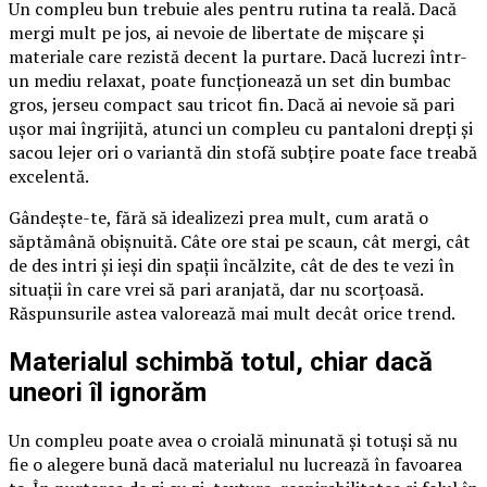
Un compleu bun trebuie ales pentru rutina ta reală. Dacă
mergi mult pe jos, ai nevoie de libertate de mișcare și
materiale care rezistă decent la purtare. Dacă lucrezi într-
un mediu relaxat, poate funcționează un set din bumbac
gros, jerseu compact sau tricot fin. Dacă ai nevoie să pari
ușor mai îngrijită, atunci un compleu cu pantaloni drepți și
sacou lejer ori o variantă din stofă subțire poate face treabă
excelentă.
Gândește-te, fără să idealizezi prea mult, cum arată o
săptămână obișnuită. Câte ore stai pe scaun, cât mergi, cât
de des intri și ieși din spații încălzite, cât de des te vezi în
situații în care vrei să pari aranjată, dar nu scorțoasă.
Răspunsurile astea valorează mai mult decât orice trend.
Materialul schimbă totul, chiar dacă
uneori îl ignorăm
Un compleu poate avea o croială minunată și totuși să nu
fie o alegere bună dacă materialul nu lucrează în favoarea