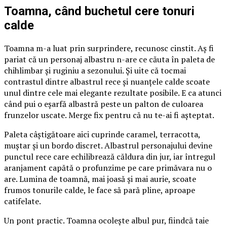
Toamna, când buchetul cere tonuri
calde
Toamna m-a luat prin surprindere, recunosc cinstit. Aș fi
pariat că un personaj albastru n-are ce căuta în paleta de
chihlimbar și ruginiu a sezonului. Și uite că tocmai
contrastul dintre albastrul rece și nuanțele calde scoate
unul dintre cele mai elegante rezultate posibile. E ca atunci
când pui o eșarfă albastră peste un palton de culoarea
frunzelor uscate. Merge fix pentru că nu te-ai fi așteptat.
Paleta câștigătoare aici cuprinde caramel, terracotta,
muștar și un bordo discret. Albastrul personajului devine
punctul rece care echilibrează căldura din jur, iar întregul
aranjament capătă o profunzime pe care primăvara nu o
are. Lumina de toamnă, mai joasă și mai aurie, scoate
frumos tonurile calde, le face să pară pline, aproape
catifelate.
Un pont practic. Toamna ocolește albul pur, fiindcă taie