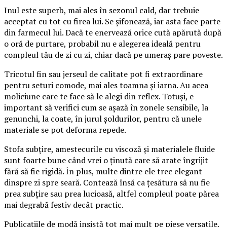
Inul este superb, mai ales în sezonul cald, dar trebuie
acceptat cu tot cu firea lui. Se șifonează, iar asta face parte
din farmecul lui. Dacă te enervează orice cută apărută după
o oră de purtare, probabil nu e alegerea ideală pentru
compleul tău de zi cu zi, chiar dacă pe umeraș pare poveste.
Tricotul fin sau jerseul de calitate pot fi extraordinare
pentru seturi comode, mai ales toamna și iarna. Au acea
moliciune care te face să le alegi din reflex. Totuși, e
important să verifici cum se așază în zonele sensibile, la
genunchi, la coate, în jurul șoldurilor, pentru că unele
materiale se pot deforma repede.
Stofa subțire, amestecurile cu viscoză și materialele fluide
sunt foarte bune când vrei o ținută care să arate îngrijit
fără să fie rigidă. În plus, multe dintre ele trec elegant
dinspre zi spre seară. Contează însă ca țesătura să nu fie
prea subțire sau prea lucioasă, altfel compleul poate părea
mai degrabă festiv decât practic.
Publicațiile de modă insistă tot mai mult pe piese versatile,