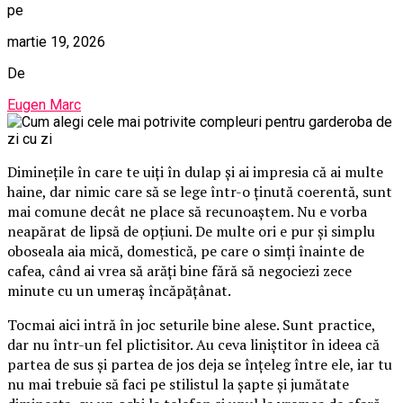
pe
martie 19, 2026
De
Eugen Marc
Diminețile în care te uiți în dulap și ai impresia că ai multe
haine, dar nimic care să se lege într-o ținută coerentă, sunt
mai comune decât ne place să recunoaștem. Nu e vorba
neapărat de lipsă de opțiuni. De multe ori e pur și simplu
oboseala aia mică, domestică, pe care o simți înainte de
cafea, când ai vrea să arăți bine fără să negociezi zece
minute cu un umeraș încăpățânat.
Tocmai aici intră în joc seturile bine alese. Sunt practice,
dar nu într-un fel plictisitor. Au ceva liniștitor în ideea că
partea de sus și partea de jos deja se înțeleg între ele, iar tu
nu mai trebuie să faci pe stilistul la șapte și jumătate