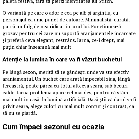
paletă festivă, fără să pierzi identitatea lui Stitch.
O variantă pe care o ador e cea pe alb și argintiu, cu
personajul ca unic punct de culoare. Minimalistă, curată,
parcă un fulg de nea ridicat în jurul lui. Funcționează
grozav pentru cei care nu suportă aranjamentele încărcate
și preferă ceva elegant, restrâns. Iarna, ce-i drept, mai
puțin chiar înseamnă mai mult.
Atenție la lumina în care va fi văzut buchetul
Pe lângă sezon, merită să te gândești unde va sta efectiv
aranjamentul. Un buchet care arată impecabil ziua, lângă
fereastră, poate părea cu totul altceva seara, sub becuri
calde. Iarna problema apare cel mai des, pentru că stăm
mai mult în casă, la lumină artificială. Dacă știi că darul va fi
privit seara, alege culori cu mai mult contur și contrast, ca
să nu se piardă.
Cum împaci sezonul cu ocazia