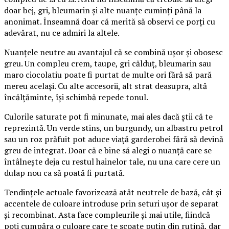
doar bej, gri, bleumarin și alte nuanțe cuminți până la
anonimat. Înseamnă doar că merită să observi ce porți cu
adevărat, nu ce admiri la altele.
Nuanțele neutre au avantajul că se combină ușor și obosesc
greu. Un compleu crem, taupe, gri călduț, bleumarin sau
maro ciocolatiu poate fi purtat de multe ori fără să pară
mereu același. Cu alte accesorii, alt strat deasupra, altă
încălțăminte, își schimbă repede tonul.
Culorile saturate pot fi minunate, mai ales dacă știi că te
reprezintă. Un verde stins, un burgundy, un albastru petrol
sau un roz prăfuit pot aduce viață garderobei fără să devină
greu de integrat. Doar că e bine să alegi o nuanță care se
întâlnește deja cu restul hainelor tale, nu una care cere un
dulap nou ca să poată fi purtată.
Tendințele actuale favorizează atât neutrele de bază, cât și
accentele de culoare introduse prin seturi ușor de separat
și recombinat. Asta face compleurile și mai utile, fiindcă
poți cumpăra o culoare care te scoate puțin din rutină, dar