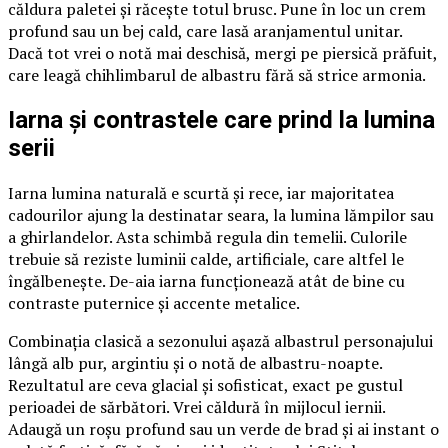
căldura paletei și răcește totul brusc. Pune în loc un crem
profund sau un bej cald, care lasă aranjamentul unitar.
Dacă tot vrei o notă mai deschisă, mergi pe piersică prăfuit,
care leagă chihlimbarul de albastru fără să strice armonia.
Iarna și contrastele care prind la lumina
serii
Iarna lumina naturală e scurtă și rece, iar majoritatea
cadourilor ajung la destinatar seara, la lumina lămpilor sau
a ghirlandelor. Asta schimbă regula din temelii. Culorile
trebuie să reziste luminii calde, artificiale, care altfel le
îngălbenește. De-aia iarna funcționează atât de bine cu
contraste puternice și accente metalice.
Combinația clasică a sezonului așază albastrul personajului
lângă alb pur, argintiu și o notă de albastru-noapte.
Rezultatul are ceva glacial și sofisticat, exact pe gustul
perioadei de sărbători. Vrei căldură în mijlocul iernii.
Adaugă un roșu profund sau un verde de brad și ai instant o