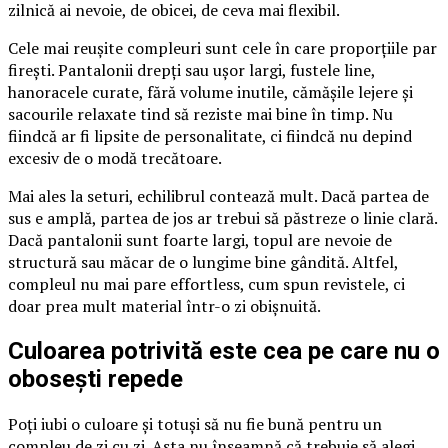
zilnică ai nevoie, de obicei, de ceva mai flexibil.
Cele mai reușite compleuri sunt cele în care proporțiile par
firești. Pantalonii drepți sau ușor largi, fustele line,
hanoracele curate, fără volume inutile, cămășile lejere și
sacourile relaxate tind să reziste mai bine în timp. Nu
fiindcă ar fi lipsite de personalitate, ci fiindcă nu depind
excesiv de o modă trecătoare.
Mai ales la seturi, echilibrul contează mult. Dacă partea de
sus e amplă, partea de jos ar trebui să păstreze o linie clară.
Dacă pantalonii sunt foarte largi, topul are nevoie de
structură sau măcar de o lungime bine gândită. Altfel,
compleul nu mai pare effortless, cum spun revistele, ci
doar prea mult material într-o zi obișnuită.
Culoarea potrivită este cea pe care nu o
obosești repede
Poți iubi o culoare și totuși să nu fie bună pentru un
compleu de zi cu zi. Asta nu înseamnă că trebuie să alegi