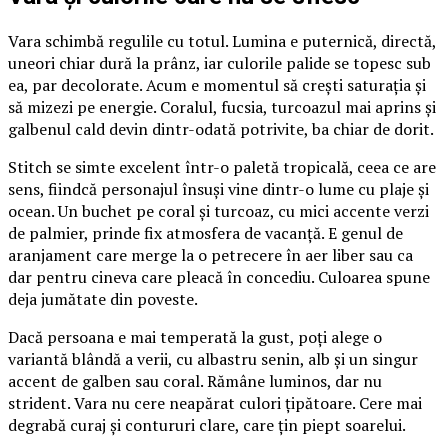
Vara schimbă regulile cu totul. Lumina e puternică, directă,
uneori chiar dură la prânz, iar culorile palide se topesc sub
ea, par decolorate. Acum e momentul să crești saturația și
să mizezi pe energie. Coralul, fucsia, turcoazul mai aprins și
galbenul cald devin dintr-odată potrivite, ba chiar de dorit.
Stitch se simte excelent într-o paletă tropicală, ceea ce are
sens, fiindcă personajul însuși vine dintr-o lume cu plaje și
ocean. Un buchet pe coral și turcoaz, cu mici accente verzi
de palmier, prinde fix atmosfera de vacanță. E genul de
aranjament care merge la o petrecere în aer liber sau ca
dar pentru cineva care pleacă în concediu. Culoarea spune
deja jumătate din poveste.
Dacă persoana e mai temperată la gust, poți alege o
variantă blândă a verii, cu albastru senin, alb și un singur
accent de galben sau coral. Rămâne luminos, dar nu
strident. Vara nu cere neapărat culori țipătoare. Cere mai
degrabă curaj și contururi clare, care țin piept soarelui.