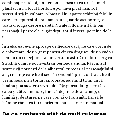
combinație ciudată, un personaj albastru cu urechi mari
plantat în mijlocul florilor. Apoi mi-a picat fisa. Tot
secretul stă în culoare. Albastrul lui aparte schimbă felul în
care percepi restul aranjamentului, iar de aici pornește
toată discuția despre paletă. Nu alegi florile întâi și pui
personajul peste ele, ci gândești totul invers, pornind de la
el.
Întrebarea revine aproape de fiecare dată, fie că e vorba de
o aniversare, de un gest pentru cineva drag sau de un cadou
pentru un colecționar al universului ăsta. Ce culori merg cu
Stitch și cum le potrivești cu perioada anului. Răspunsul
scurt e că pornești de la albastrul-turcoaz al personajului și
alegi nuanțe care fie îl scot în evidență prin contrast, fie îl
prelungesc prin tonuri apropiate, ajustând totul după
lumina și atmosfera sezonului. Răspunsul lung merită o
cafea și câteva minute, fiindcă depinde de anotimp, de
lumină și de starea pe care vrei să o transmiți. Hai să le
luăm pe rând, ca între prieteni, nu ca dintr-un manual.
De ce contează atât de mult culoarea