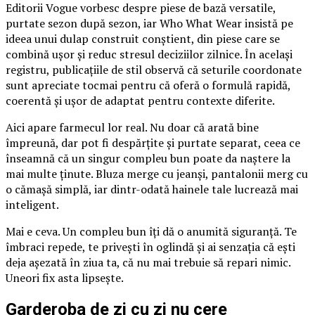
Editorii Vogue vorbesc despre piese de bază versatile,
purtate sezon după sezon, iar Who What Wear insistă pe
ideea unui dulap construit conștient, din piese care se
combină ușor și reduc stresul deciziilor zilnice. În același
registru, publicațiile de stil observă că seturile coordonate
sunt apreciate tocmai pentru că oferă o formulă rapidă,
coerentă și ușor de adaptat pentru contexte diferite.
Aici apare farmecul lor real. Nu doar că arată bine
împreună, dar pot fi despărțite și purtate separat, ceea ce
înseamnă că un singur compleu bun poate da naștere la
mai multe ținute. Bluza merge cu jeanși, pantalonii merg cu
o cămașă simplă, iar dintr-odată hainele tale lucrează mai
inteligent.
Mai e ceva. Un compleu bun îți dă o anumită siguranță. Te
îmbraci repede, te privești în oglindă și ai senzația că ești
deja așezată în ziua ta, că nu mai trebuie să repari nimic.
Uneori fix asta lipsește.
Garderoba de zi cu zi nu cere