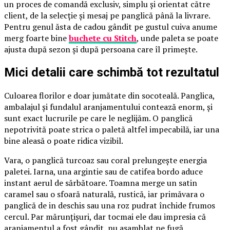
un proces de comandă exclusiv, simplu și orientat către
client, de la selecție și mesaj pe panglică până la livrare.
Pentru genul ăsta de cadou gândit pe gustul cuiva anume
merg foarte bine
buchete cu Stitch
, unde paleta se poate
ajusta după sezon și după persoana care îl primește.
Mici detalii care schimbă tot rezultatul
Culoarea florilor e doar jumătate din socoteală. Panglica,
ambalajul și fundalul aranjamentului contează enorm, și
sunt exact lucrurile pe care le neglijăm. O panglică
nepotrivită poate strica o paletă altfel impecabilă, iar una
bine aleasă o poate ridica vizibil.
Vara, o panglică turcoaz sau coral prelungește energia
paletei. Iarna, una argintie sau de catifea bordo aduce
instant aerul de sărbătoare. Toamna merge un satin
caramel sau o sfoară naturală, rustică, iar primăvara o
panglică de in deschis sau una roz pudrat închide frumos
cercul. Par mărunțișuri, dar tocmai ele dau impresia că
aranjamentul a fost gândit, nu asamblat pe fugă.