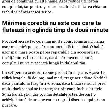
greu de combinat cu alte haine. Asta reduce utilitatea
compleului, iar pentru garderoba zilnică utilitatea chiar ar
trebui să cântărească serios.
Mărimea corectă nu este cea care te
flatează în oglindă timp de două minute
Probabil aici se fac cele mai multe compromisuri. O haină
ușor mai mică poate părea suportabilă în cabină. O haină
ușor mai mare poate părea reparabilă din accesorii sau
încălțăminte. În realitate, dacă mărimea nu e bună,
compleul nu va avea viață lungă în dulapul tău.
Un set pentru zi de zi trebuie probat în mișcare. Așază-te,
ridică brațele, fă doi pași mai mari, trage aer adânc. Verifică
dacă pantalonii trag într-o zonă, dacă bluza se ridică prea
mult, dacă sacoul se încrețește urât când închizi brațele.
Sună banal, știu, dar tocmai detaliile astea despart o
achiziție bună de una pe care o regreți discret după prima
purtare.