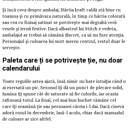
Și încă ceva despre ambalaj. Hârtia kraft caldă stă bine cu
toamna și cu primăvara naturală, în timp ce hârtia colorată
sau cea cu finisaj satinat se potrivește mai degrabă verii
vesele și iernii festive. Dacă albastrul lui Stitch e vedeta,
ambalajul ar trebui să rămână discret, ca să nu fure atenția.
Personajul și culoarea lui sunt mereu centrul, restul doar le
servește.
Paleta care ți se potrivește ție, nu doar
calendarului
Toate regulile astea ajută, însă nimic nu bate intuiția când o
ai exersată un pic. Sezonul îți dă un punct de plecare solid,
lumina îți spune cât de saturate să fie culorile, iar ocazia
rafinează totul. La final, cel mai bun buchet rămâne cel
care îți seamănă ție sau persoanei căreia i-l dai. Dacă cineva
adoră rozul în decembrie, lasă-l acolo, chiar dacă manualul
de culoare ar zice altfel.