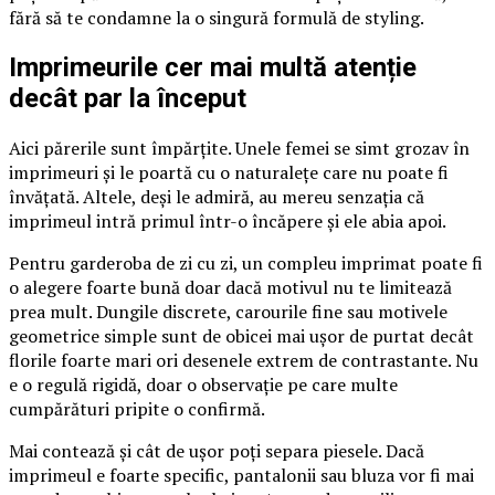
fără să te condamne la o singură formulă de styling.
Imprimeurile cer mai multă atenție
decât par la început
Aici părerile sunt împărțite. Unele femei se simt grozav în
imprimeuri și le poartă cu o naturalețe care nu poate fi
învățată. Altele, deși le admiră, au mereu senzația că
imprimeul intră primul într-o încăpere și ele abia apoi.
Pentru garderoba de zi cu zi, un compleu imprimat poate fi
o alegere foarte bună doar dacă motivul nu te limitează
prea mult. Dungile discrete, carourile fine sau motivele
geometrice simple sunt de obicei mai ușor de purtat decât
florile foarte mari ori desenele extrem de contrastante. Nu
e o regulă rigidă, doar o observație pe care multe
cumpărături pripite o confirmă.
Mai contează și cât de ușor poți separa piesele. Dacă
imprimeul e foarte specific, pantalonii sau bluza vor fi mai