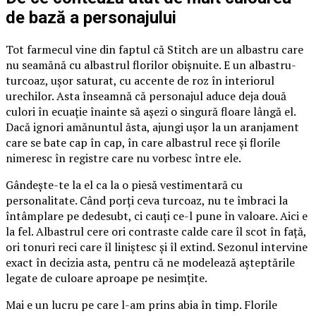
de bază a personajului
Tot farmecul vine din faptul că Stitch are un albastru care
nu seamănă cu albastrul florilor obișnuite. E un albastru-
turcoaz, ușor saturat, cu accente de roz în interiorul
urechilor. Asta înseamnă că personajul aduce deja două
culori în ecuație înainte să așezi o singură floare lângă el.
Dacă ignori amănuntul ăsta, ajungi ușor la un aranjament
care se bate cap în cap, în care albastrul rece și florile
nimeresc în registre care nu vorbesc între ele.
Gândește-te la el ca la o piesă vestimentară cu
personalitate. Când porți ceva turcoaz, nu te îmbraci la
întâmplare pe dedesubt, ci cauți ce-l pune în valoare. Aici e
la fel. Albastrul cere ori contraste calde care îl scot în față,
ori tonuri reci care îl liniștesc și îl extind. Sezonul intervine
exact în decizia asta, pentru că ne modelează așteptările
legate de culoare aproape pe nesimțite.
Mai e un lucru pe care l-am prins abia în timp. Florile