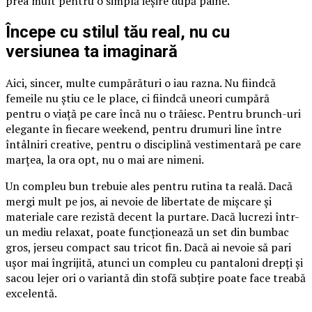
prea mult pentru o simplă ieșire după pâine.
Începe cu stilul tău real, nu cu
versiunea ta imaginară
Aici, sincer, multe cumpărături o iau razna. Nu fiindcă
femeile nu știu ce le place, ci fiindcă uneori cumpără
pentru o viață pe care încă nu o trăiesc. Pentru brunch-uri
elegante în fiecare weekend, pentru drumuri line între
întâlniri creative, pentru o disciplină vestimentară pe care
marțea, la ora opt, nu o mai are nimeni.
Un compleu bun trebuie ales pentru rutina ta reală. Dacă
mergi mult pe jos, ai nevoie de libertate de mișcare și
materiale care rezistă decent la purtare. Dacă lucrezi într-
un mediu relaxat, poate funcționează un set din bumbac
gros, jerseu compact sau tricot fin. Dacă ai nevoie să pari
ușor mai îngrijită, atunci un compleu cu pantaloni drepți și
sacou lejer ori o variantă din stofă subțire poate face treabă
excelentă.