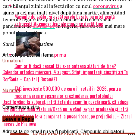
care bilanţul zilnic al infectărilor cu noul
coronavirus
a
ajuns la cel mai înalt nivel după luna martie, alimentând
Mașinile de spălat și uscătoarele bazate pe inteligență
temerile legate de apariţia celui de-al treilea val al
artificială îți cunosc hainele mai bine decât tine
pandemiei de
COVID-19
în Nigeria, ţara cu cea mai mare
populaţie din Africa.
Sursă foto: Dreamstime
Articole pe aceiasi tema:
prima
Urmatorul
Cum ar fi dacă ceasul tău s-ar antrena alături de tine?
Calendar ortodox miercuri, 4 august. Sfinți importanți cinstiți azi în
România – Capital | BuzauAZI
TAG investește 500.000 de euro în retail în 2026, pentru
Nu ratati
modernizarea magazinelor și extinderea portofoliului
Dacă le vând la subpreț, intră ăsta de acum în puscărioară, că aduce
Comenteaza si tu
prejudicii pe banii statului/Dacă nu le vând, expiră produsele și intră
precedentul care le-a cumpărat la puscărioară, pe prejudiciu, – Ziarul
Leave a Reply
Incisiv de Prahova
Adresa ta de email nu va fi publicată.
Câmpurile obligatorii