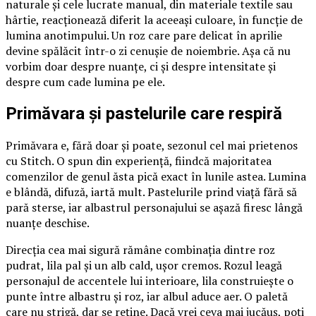
naturale și cele lucrate manual, din materiale textile sau
hârtie, reacționează diferit la aceeași culoare, în funcție de
lumina anotimpului. Un roz care pare delicat în aprilie
devine spălăcit într-o zi cenușie de noiembrie. Așa că nu
vorbim doar despre nuanțe, ci și despre intensitate și
despre cum cade lumina pe ele.
Primăvara și pastelurile care respiră
Primăvara e, fără doar și poate, sezonul cel mai prietenos
cu Stitch. O spun din experiență, fiindcă majoritatea
comenzilor de genul ăsta pică exact în lunile astea. Lumina
e blândă, difuză, iartă mult. Pastelurile prind viață fără să
pară sterse, iar albastrul personajului se așază firesc lângă
nuanțe deschise.
Direcția cea mai sigură rămâne combinația dintre roz
pudrat, lila pal și un alb cald, ușor cremos. Rozul leagă
personajul de accentele lui interioare, lila construiește o
punte între albastru și roz, iar albul aduce aer. O paletă
care nu strigă, dar se reține. Dacă vrei ceva mai jucăuș, poți