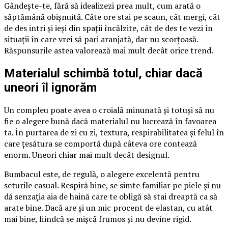
Gândește-te, fără să idealizezi prea mult, cum arată o
săptămână obișnuită. Câte ore stai pe scaun, cât mergi, cât
de des intri și ieși din spații încălzite, cât de des te vezi în
situații în care vrei să pari aranjată, dar nu scorțoasă.
Răspunsurile astea valorează mai mult decât orice trend.
Materialul schimbă totul, chiar dacă
uneori îl ignorăm
Un compleu poate avea o croială minunată și totuși să nu
fie o alegere bună dacă materialul nu lucrează în favoarea
ta. În purtarea de zi cu zi, textura, respirabilitatea și felul în
care țesătura se comportă după câteva ore contează
enorm. Uneori chiar mai mult decât designul.
Bumbacul este, de regulă, o alegere excelentă pentru
seturile casual. Respiră bine, se simte familiar pe piele și nu
dă senzația aia de haină care te obligă să stai dreaptă ca să
arate bine. Dacă are și un mic procent de elastan, cu atât
mai bine, fiindcă se mișcă frumos și nu devine rigid.