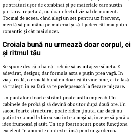
pe straturi ușor de combinat și pe materiale care susțin
purtarea repetată, nu doar efectul vizual de moment.
Tocmai de aceea, când alegi un set pentru uz frecvent,
merită să pui mâna pe material și să-l judeci cât mai puțin
romantic și cât mai sincer.
Croiala bună nu urmează doar corpul, ci
și ritmul tău
Se spune des că o haină trebuie să avantajeze silueta. E
adevărat, desigur, dar formula asta e puțin prea vagă. În
viața reală, o croială bună nu doar că îți vine bine, ci te lasă
să trăiești în ea fără să te pedepsească la fiecare mișcare.
Un pantaloni foarte strâmt poate arăta impecabil în
cabinele de probă și să devină obositor după două ore. Un
sacou foarte structurat poate ridica ținuta, dar dacă nu
poți sta comod la birou sau într-o mașină, începe să pară o
idee frumoasă și atât. Un top foarte scurt poate funcționa
excelent în anumite contexte, însă pentru garderoba