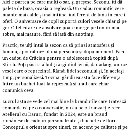
Aici e partea pe care mulți o sar, și greșesc. Sezonul îți dă
paleta de bază, ocazia o reglează. Un cadou romantic cere
nuanțe mai calde și mai intime, indiferent de luna în care îl
oferi. O aniversare de copil suportă culori vesele chiar și pe
ger. O felicitare de absolvire poate merge pe tonuri mai
sobre, mai mature, fără să iasă din anotimp.
Practic, te uiți întâi la sezon ca să prinzi atmosfera și
lumina, apoi rafinezi după persoană și după moment. Faci
un cadou de Crăciun pentru o adolescentă topită după
Stitch. Poți păstra albul și argintiul iernii, dar adaugi un roz
vesel care o reprezintă. Rămâi fidel sezonului și, în același
timp, personalizezi. Tocmai gândirea asta face diferența
între un buchet luat la repezeală și unul care chiar
comunică ceva.
Lucrul ăsta se vede cel mai bine la brandurile care tratează
comanda ca pe o conversație, nu ca pe o tranzacție rece.
Atelierul cu Daruri, fondat în 2024, este un brand
românesc de cadouri personalizate și buchete de flori.
Conceptul e orientat spre tineri, cu accent pe calitate și pe