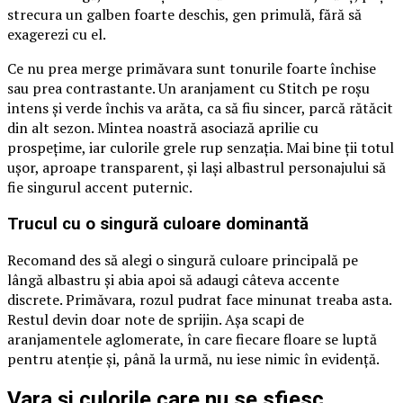
strecura un galben foarte deschis, gen primulă, fără să
exagerezi cu el.
Ce nu prea merge primăvara sunt tonurile foarte închise
sau prea contrastante. Un aranjament cu Stitch pe roșu
intens și verde închis va arăta, ca să fiu sincer, parcă rătăcit
din alt sezon. Mintea noastră asociază aprilie cu
prospețime, iar culorile grele rup senzația. Mai bine ții totul
ușor, aproape transparent, și lași albastrul personajului să
fie singurul accent puternic.
Trucul cu o singură culoare dominantă
Recomand des să alegi o singură culoare principală pe
lângă albastru și abia apoi să adaugi câteva accente
discrete. Primăvara, rozul pudrat face minunat treaba asta.
Restul devin doar note de sprijin. Așa scapi de
aranjamentele aglomerate, în care fiecare floare se luptă
pentru atenție și, până la urmă, nu iese nimic în evidență.
Vara și culorile care nu se sfiesc