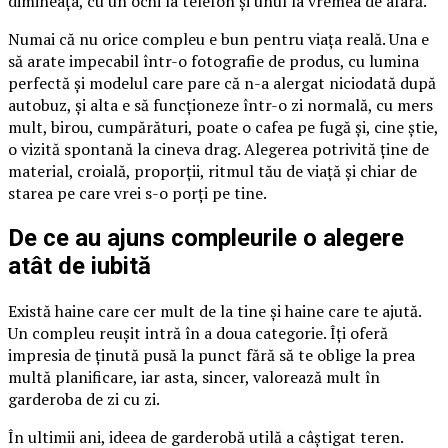
dimineața, cu un ochi la telefon și unul la vremea de afară.
Numai că nu orice compleu e bun pentru viața reală. Una e
să arate impecabil într-o fotografie de produs, cu lumina
perfectă și modelul care pare că n-a alergat niciodată după
autobuz, și alta e să funcționeze într-o zi normală, cu mers
mult, birou, cumpărături, poate o cafea pe fugă și, cine știe,
o vizită spontană la cineva drag. Alegerea potrivită ține de
material, croială, proporții, ritmul tău de viață și chiar de
starea pe care vrei s-o porți pe tine.
De ce au ajuns compleurile o alegere
atât de iubită
Există haine care cer mult de la tine și haine care te ajută.
Un compleu reușit intră în a doua categorie. Îți oferă
impresia de ținută pusă la punct fără să te oblige la prea
multă planificare, iar asta, sincer, valorează mult în
garderoba de zi cu zi.
În ultimii ani, ideea de garderobă utilă a câștigat teren.