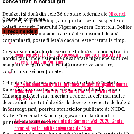
concentrat în nordul ţării
Douăzeci şi două din cele 36 de state federale ale
Nigeriei
,
Citeste in continuare
precum şi capitala Abuja, au raportat cazuri suspecte de
holeră, potrivit Centrului Nigerian pentru Controlul Bolilor
Iti recomandam
(NCDC). Această maladie, cauzată de consumul de apă
contaminată, poate fi letală dacă nu este tratată la timp.
Creşterea numărului de cazuri de holeră s-a concentrat în
EvenimenteGratuite.ro promovează online evenimentele cu
nordul ţării, unde sistemele de sănătate nigeriene sunt cel
acces gratuit din România
mai puţin pregătite să facă faţă unor crize sanitare,
conform sursei menționate.
Cel puţin 186 de persoane au murit de holeră în statul
De ce buzoienii care țin la imaginea lor aleg Botoșaniul pentru
Kano din luna martie, a precizat medicul Bashir Lawan
transformarea zâmbetului: Standarde internaționale la
Muhammad. Acel stat nigerian a raportat cele mai multe
Dentastic
decese dintr-un total de 653 de decese provocate de holeră
în întreaga ţară, potrivit statisticilor publicate de NCDC.
Statele învecinate Bauchi şi Jigawa sunt la rândul lor
Tot ce trebuie sa stii inainte de Summer Well 2026. Ghidul
printre cele mai afectate.
complet pentru editia aniversara de 15 ani
Recrudescenţa cazurilor de holeră intervine în contextul în