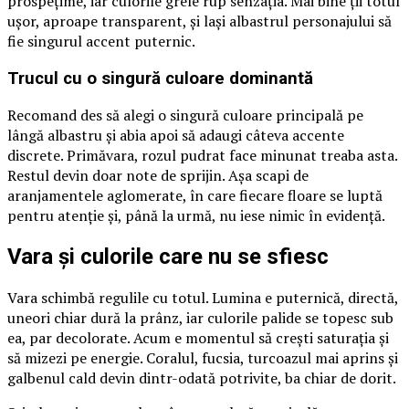
prospețime, iar culorile grele rup senzația. Mai bine ții totul
ușor, aproape transparent, și lași albastrul personajului să
fie singurul accent puternic.
Trucul cu o singură culoare dominantă
Recomand des să alegi o singură culoare principală pe
lângă albastru și abia apoi să adaugi câteva accente
discrete. Primăvara, rozul pudrat face minunat treaba asta.
Restul devin doar note de sprijin. Așa scapi de
aranjamentele aglomerate, în care fiecare floare se luptă
pentru atenție și, până la urmă, nu iese nimic în evidență.
Vara și culorile care nu se sfiesc
Vara schimbă regulile cu totul. Lumina e puternică, directă,
uneori chiar dură la prânz, iar culorile palide se topesc sub
ea, par decolorate. Acum e momentul să crești saturația și
să mizezi pe energie. Coralul, fucsia, turcoazul mai aprins și
galbenul cald devin dintr-odată potrivite, ba chiar de dorit.