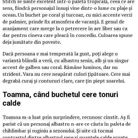
Stitch se simte excelent într-o paletă tropicală, ceea ce are
sens, fiindcă personajul însuși vine dintr-o lume cu plaje și
ocean. Un buchet pe coral și turcoaz, cu mici accente verzi
de palmier, prinde fix atmosfera de vacanță. E genul de
aranjament care merge la o petrecere în aer liber sau ca
dar pentru cineva care pleacă în concediu. Culoarea spune
deja jumătate din poveste.
Dacă persoana e mai temperată la gust, poți alege o
variantă blândă a verii, cu albastru senin, alb și un singur
accent de galben sau coral. Rămâne luminos, dar nu
strident. Vara nu cere neapărat culori țipătoare. Cere mai
degrabă curaj și contururi clare, care țin piept soarelui.
Toamna, când buchetul cere tonuri
calde
Toamna m-a luat prin surprindere, recunosc cinstit. Aș fi
pariat că un personaj albastru n-are ce căuta în paleta de
chihlimbar și ruginiu a sezonului. Și uite că tocmai
contrastul dintre albastrul rece și nuanțele calde scoate