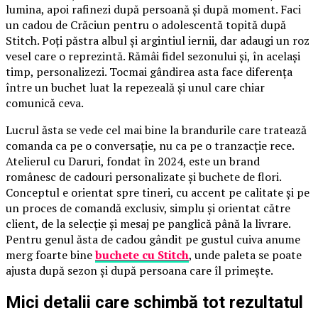
lumina, apoi rafinezi după persoană și după moment. Faci
un cadou de Crăciun pentru o adolescentă topită după
Stitch. Poți păstra albul și argintiul iernii, dar adaugi un roz
vesel care o reprezintă. Rămâi fidel sezonului și, în același
timp, personalizezi. Tocmai gândirea asta face diferența
între un buchet luat la repezeală și unul care chiar
comunică ceva.
Lucrul ăsta se vede cel mai bine la brandurile care tratează
comanda ca pe o conversație, nu ca pe o tranzacție rece.
Atelierul cu Daruri, fondat în 2024, este un brand
românesc de cadouri personalizate și buchete de flori.
Conceptul e orientat spre tineri, cu accent pe calitate și pe
un proces de comandă exclusiv, simplu și orientat către
client, de la selecție și mesaj pe panglică până la livrare.
Pentru genul ăsta de cadou gândit pe gustul cuiva anume
merg foarte bine
buchete cu Stitch
, unde paleta se poate
ajusta după sezon și după persoana care îl primește.
Mici detalii care schimbă tot rezultatul