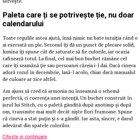
servește.
Paleta care ți se potrivește ție, nu doar
calendarului
Toate regulile astea ajută, însă nimic nu bate intuiția când o
ai exersată un pic. Sezonul îți dă un punct de plecare solid,
lumina îți spune cât de saturate să fie culorile, iar ocazia
rafinează totul. La final, cel mai bun buchet rămâne cel
care îți seamănă ție sau persoanei căreia i-l dai. Dacă cineva
adoră rozul în decembrie, lasă-l acolo, chiar dacă manualul
de culoare ar zice altfel.
Am ajuns să cred că armonia nu înseamnă o schemă
perfectă, ci coerența unei intenții. Un buchet construit în
jurul lui Stitch, cu o paletă gândită după anotimp și după
om, transmite mai mult decât niște flori frumoase. Spune
că cineva a stat puțin și s-a gândit. Iar asta, sincer, e darul
adevărat din spatele culorilor.
Citeste in continuare