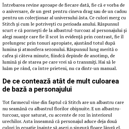
Întrebarea revine aproape de fiecare dată, fie că e vorba de
o aniversare, de un gest pentru cineva drag sau de un cadou
pentru un colecționar al universului ăsta. Ce culori merg cu
Stitch și cum le potrivești cu perioada anului. Răspunsul
scurt e că pornești de la albastrul-turcoaz al personajului și
alegi nuanțe care fie îl scot în evidență prin contrast, fie îl
prelungesc prin tonuri apropiate, ajustând totul după
lumina și atmosfera sezonului. Răspunsul lung merită o
cafea și câteva minute, fiindcă depinde de anotimp, de
lumină și de starea pe care vrei să o transmiți. Hai să le
luăm pe rând, ca între prieteni, nu ca dintr-un manual.
De ce contează atât de mult culoarea
de bază a personajului
Tot farmecul vine din faptul că Stitch are un albastru care
nu seamănă cu albastrul florilor obișnuite. E un albastru-
turcoaz, ușor saturat, cu accente de roz în interiorul
urechilor. Asta înseamnă că personajul aduce deja două
culori în ecuație înainte să așezi o singură floare lângă el.