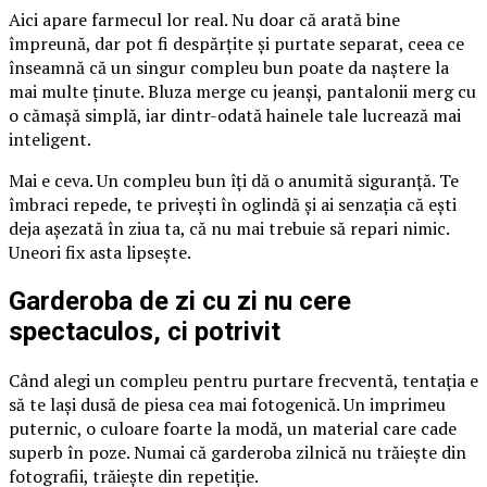
Aici apare farmecul lor real. Nu doar că arată bine
împreună, dar pot fi despărțite și purtate separat, ceea ce
înseamnă că un singur compleu bun poate da naștere la
mai multe ținute. Bluza merge cu jeanși, pantalonii merg cu
o cămașă simplă, iar dintr-odată hainele tale lucrează mai
inteligent.
Mai e ceva. Un compleu bun îți dă o anumită siguranță. Te
îmbraci repede, te privești în oglindă și ai senzația că ești
deja așezată în ziua ta, că nu mai trebuie să repari nimic.
Uneori fix asta lipsește.
Garderoba de zi cu zi nu cere
spectaculos, ci potrivit
Când alegi un compleu pentru purtare frecventă, tentația e
să te lași dusă de piesa cea mai fotogenică. Un imprimeu
puternic, o culoare foarte la modă, un material care cade
superb în poze. Numai că garderoba zilnică nu trăiește din
fotografii, trăiește din repetiție.