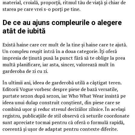
material, croială, proporții, ritmul tău de viață și chiar de
starea pe care vrei s-o porți pe tine.
De ce au ajuns compleurile o alegere
atât de iubită
Există haine care cer mult de la tine și haine care te ajută.
Un compleu reușit intră în a doua categorie. Îți oferă
impresia de ținută pusă la punct fără să te oblige la prea
multă planificare, iar asta, sincer, valorează mult în
garderoba de zi cu zi.
În ultimii ani, ideea de garderobă utilă a câștigat teren.
Editorii Vogue vorbesc despre piese de bază versatile,
purtate sezon după sezon, iar Who What Wear insistă pe
ideea unui dulap construit conștient, din piese care se
combină ușor și reduc stresul deciziilor zilnice. În același
registru, publicațiile de stil observă că seturile coordonate
sunt apreciate tocmai pentru că oferă o formulă rapidă,
coerentă și ușor de adaptat pentru contexte diferite.