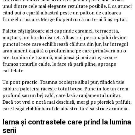
unul dintre cele mai elegante rezultate posibile. E ca atunci
când pui o eșarfă albastră peste un palton de culoarea
frunzelor uscate. Merge fix pentru că nu te-ai fi așteptat.
Paleta câștigătoare aici cuprinde caramel, terracotta,
muștar și un bordo discret. Albastrul personajului devine
punctul rece care echilibrează căldura din jur, iar întregul
aranjament capătă o profunzime pe care primăvara nu o
are. Lumina de toamnă, mai joasă și mai aurie, scoate
frumos tonurile calde, le face să pară pline, aproape
catifelate.
Un pont practic. Toamna ocolește albul pur, fiindcă taie
căldura paletei și răcește totul brusc. Pune în loc un crem
profund sau un bej cald, care lasă aranjamentul unitar.
Dacă tot vrei o notă mai deschisă, mergi pe piersică prăfuit,
care leagă chihlimbarul de albastru fără să strice armonia.
Iarna și contrastele care prind la lumina
serii