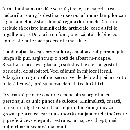
Iarna lumina naturală e scurtă și rece, iar majoritatea
cadourilor ajung la destinatar seara, la lumina lămpilor sau
a ghirlandelor. Asta schimbă regula din temelii. Culorile
trebuie să reziste luminii calde, artificiale, care altfel le
îngălbenește. De-aia iarna funcționează atât de bine cu
contraste puternice și accente metalice.
Combinația clasică a sezonului așază albastrul personajului
lângă alb pur, argintiu și o notă de albastru-noapte.
Rezultatul are ceva glacial și sofisticat, exact pe gustul
perioadei de sărbători. Vrei căldură în mijlocul iernii.
Adaugă un roșu profund sau un verde de brad și ai instant o
paletă festivă, fără să pierzi identitatea lui Stitch.
O variantă pe care o ador e cea pe alb și argintiu, cu
personajul ca unic punct de culoare. Minimalistă, curată,
parcă un fulg de nea ridicat în jurul lui. Funcționează
grozav pentru cei care nu suportă aranjamentele încărcate
și preferă ceva elegant, restrâns. Iarna, ce-i drept, mai
puțin chiar înseamnă mai mult.