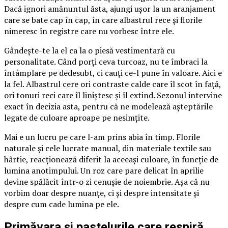
Dacă ignori amănuntul ăsta, ajungi ușor la un aranjament
care se bate cap în cap, în care albastrul rece și florile
nimeresc în registre care nu vorbesc între ele.
Gândește-te la el ca la o piesă vestimentară cu
personalitate. Când porți ceva turcoaz, nu te îmbraci la
întâmplare pe dedesubt, ci cauți ce-l pune în valoare. Aici e
la fel. Albastrul cere ori contraste calde care îl scot în față,
ori tonuri reci care îl liniștesc și îl extind. Sezonul intervine
exact în decizia asta, pentru că ne modelează așteptările
legate de culoare aproape pe nesimțite.
Mai e un lucru pe care l-am prins abia în timp. Florile
naturale și cele lucrate manual, din materiale textile sau
hârtie, reacționează diferit la aceeași culoare, în funcție de
lumina anotimpului. Un roz care pare delicat în aprilie
devine spălăcit într-o zi cenușie de noiembrie. Așa că nu
vorbim doar despre nuanțe, ci și despre intensitate și
despre cum cade lumina pe ele.
Primăvara și pastelurile care respiră