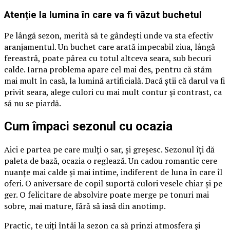
Atenție la lumina în care va fi văzut buchetul
Pe lângă sezon, merită să te gândești unde va sta efectiv
aranjamentul. Un buchet care arată impecabil ziua, lângă
fereastră, poate părea cu totul altceva seara, sub becuri
calde. Iarna problema apare cel mai des, pentru că stăm
mai mult în casă, la lumină artificială. Dacă știi că darul va fi
privit seara, alege culori cu mai mult contur și contrast, ca
să nu se piardă.
Cum împaci sezonul cu ocazia
Aici e partea pe care mulți o sar, și greșesc. Sezonul îți dă
paleta de bază, ocazia o reglează. Un cadou romantic cere
nuanțe mai calde și mai intime, indiferent de luna în care îl
oferi. O aniversare de copil suportă culori vesele chiar și pe
ger. O felicitare de absolvire poate merge pe tonuri mai
sobre, mai mature, fără să iasă din anotimp.
Practic, te uiți întâi la sezon ca să prinzi atmosfera și