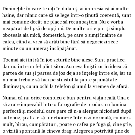
Diminețile în care te uiți în dulap și ai impresia că ai multe
haine, dar nimic care să se lege într-o ținută coerentă, sunt
mai comune decât ne place să recunoaștem. Nu e vorba
neapărat de lipsă de opțiuni. De multe ori e pur și simplu
oboseala aia mică, domestică, pe care o simți înainte de
cafea, când ai vrea să arăți bine fără să negociezi zece
minute cu un umeraș încăpățânat.
Tocmai aici intră în joc seturile bine alese. Sunt practice,
dar nu într-un fel plictisitor. Au ceva liniștitor în ideea că
partea de sus și partea de jos deja se înțeleg între ele, iar tu
nu mai trebuie să faci pe stilistul la șapte și jumătate
dimineața, cu un ochi la telefon și unul la vremea de afară.
Numai că nu orice compleu e bun pentru viața reală. Una e
să arate impecabil într-o fotografie de produs, cu lumina
perfectă și modelul care pare că n-a alergat niciodată după
autobuz, și alta e să funcționeze într-o zi normală, cu mers
mult, birou, cumpărături, poate o cafea pe fugă și, cine știe,
o vizită spontană la cineva drag. Alegerea potrivită ține de