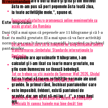
nu pare că are o burtă mare și grea și din motivul
Iti recomandam
ăsta m-am pus să port pepenele ăsta toată ziua,
la toate activitățile mele.”, spune el.
EvenimenteGratuite.ro promovează online evenimentele cu
Este imposibil
acces gratuit din România
Dani Oțil a mai spus că pepenele are 11 kilograme și că l-a
fixat cu multă greutate. El a mai spus că va face activități
normale pe care le face orice gravidă, începând cu închisul
De ce buzoienii care țin la imaginea lor aleg Botoșaniul pentru
pantalonilor.
transformarea zâmbetului: Standarde internaționale la
Dentastic
”Pepenele are aproximativ 11 kilograme, l-am
calculat și l-am fixat cu foarte mare greutate, nu
știu cum Dumnezeu se fixează bebelușii.
Tot ce trebuie sa stii inainte de Summer Well 2026. Ghidul
Azi va trebui să facem activitățile normale ale unei
complet pentru editia aniversara de 15 ani
gravide. În primul rând, închisul pantalonilor care
este imposibil. Evident, există pantaloni de
gravide, dar am uitat să-mi iau (…)”, a spus Dani
Mașinile de spălat și uscătoarele bazate pe inteligență
Oțil.
artificială îți cunosc hainele mai bine decât tine