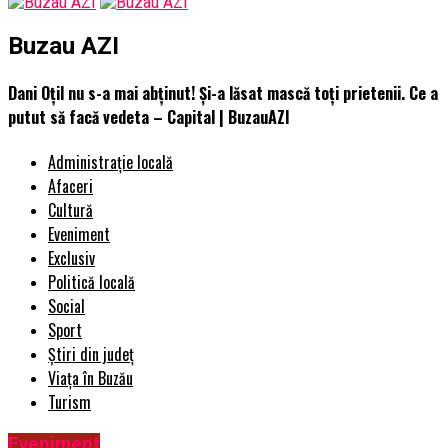
Buzau AZI
Dani Oţil nu s-a mai abţinut! Şi-a lăsat mască toţi prietenii. Ce a
putut să facă vedeta – Capital | BuzauAZI
Administrație locală
Afaceri
Cultură
Eveniment
Exclusiv
Politică locală
Social
Sport
Știri din județ
Viața în Buzău
Turism
Eveniment