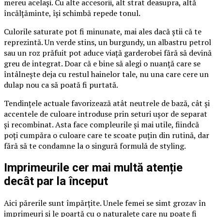
mereu același. Cu alte accesorii, alt strat deasupra, altă
încălțăminte, își schimbă repede tonul.
Culorile saturate pot fi minunate, mai ales dacă știi că te
reprezintă. Un verde stins, un burgundy, un albastru petrol
sau un roz prăfuit pot aduce viață garderobei fără să devină
greu de integrat. Doar că e bine să alegi o nuanță care se
întâlnește deja cu restul hainelor tale, nu una care cere un
dulap nou ca să poată fi purtată.
Tendințele actuale favorizează atât neutrele de bază, cât și
accentele de culoare introduse prin seturi ușor de separat
și recombinat. Asta face compleurile și mai utile, fiindcă
poți cumpăra o culoare care te scoate puțin din rutină, dar
fără să te condamne la o singură formulă de styling.
Imprimeurile cer mai multă atenție
decât par la început
Aici părerile sunt împărțite. Unele femei se simt grozav în
imprimeuri și le poartă cu o naturalețe care nu poate fi