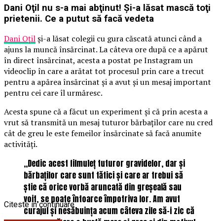
Dani Oţil nu s-a mai abţinut! Şi-a lăsat mască toţi
prietenii. Ce a putut să facă vedeta
Dani Oțil
și-a lăsat colegii cu gura căscată atunci când a
ajuns la muncă însărcinat. La câteva ore după ce a apărut
în direct însărcinat, acesta a postat pe Instagram un
videoclip în care a arătat tot procesul prin care a trecut
pentru a apărea însărcinat și a avut și un mesaj important
pentru cei care îl urmăresc.
Acesta spune că a făcut un experiment și că prin acesta a
vrut să transmită un mesaj tuturor bărbaților care nu cred
cât de greu le este femeilor însărcinate să facă anumite
activități.
„Dedic acest filmuleț tuturor gravidelor, dar și
bărbaților care sunt tătici și care ar trebui să
știe că orice vorbă aruncată din greșeală sau
voit, se poate întoarce împotriva lor. Am avut
Citeste in continuare
curajul și nesăbuința acum câteva zile să-i zic că