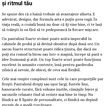
și ritmul tău
Se spune des că o haină trebuie să avantajeze silueta. E
adevărat, desigur, dar formula asta e puțin prea vagă. În
viața reală, o croială bună nu doar că îți vine bine, ci te lasă
să trăiești în ea fără să te pedepsească la fiecare mișcare.
Un pantaloni foarte strâmt poate arăta impecabil în
cabinele de probă și să devină obositor după două ore. Un
sacou foarte structurat poate ridica ținuta, dar dacă nu
poți sta comod la birou sau într-o mașină, începe să pară o
idee frumoasă și atât. Un top foarte scurt poate funcționa
excelent în anumite contexte, însă pentru garderoba
zilnică ai nevoie, de obicei, de ceva mai flexibil.
Cele mai reușite compleuri sunt cele în care proporțiile par
firești. Pantalonii drepți sau ușor largi, fustele line,
hanoracele curate, fără volume inutile, cămășile lejere și
sacourile relaxate tind să reziste mai bine în timp. Nu
fiindcă ar fi lipsite de personalitate, ci fiindcă nu depind
excesiv de o modă trecătoare.