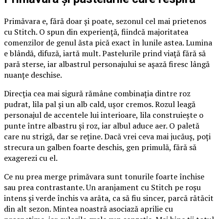
Primăvara e, fără doar și poate, sezonul cel mai prietenos
cu Stitch. O spun din experiență, fiindcă majoritatea
comenzilor de genul ăsta pică exact în lunile astea. Lumina
e blândă, difuză, iartă mult. Pastelurile prind viață fără să
pară sterse, iar albastrul personajului se așază firesc lângă
nuanțe deschise.
Direcția cea mai sigură rămâne combinația dintre roz
pudrat, lila pal și un alb cald, ușor cremos. Rozul leagă
personajul de accentele lui interioare, lila construiește o
punte între albastru și roz, iar albul aduce aer. O paletă
care nu strigă, dar se reține. Dacă vrei ceva mai jucăuș, poți
strecura un galben foarte deschis, gen primulă, fără să
exagerezi cu el.
Ce nu prea merge primăvara sunt tonurile foarte închise
sau prea contrastante. Un aranjament cu Stitch pe roșu
intens și verde închis va arăta, ca să fiu sincer, parcă rătăcit
din alt sezon. Mintea noastră asociază aprilie cu