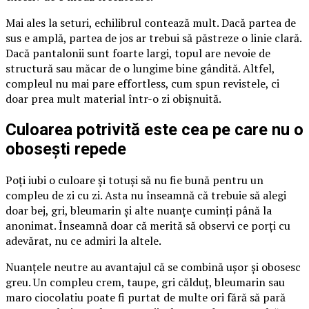
Mai ales la seturi, echilibrul contează mult. Dacă partea de
sus e amplă, partea de jos ar trebui să păstreze o linie clară.
Dacă pantalonii sunt foarte largi, topul are nevoie de
structură sau măcar de o lungime bine gândită. Altfel,
compleul nu mai pare effortless, cum spun revistele, ci
doar prea mult material într-o zi obișnuită.
Culoarea potrivită este cea pe care nu o
obosești repede
Poți iubi o culoare și totuși să nu fie bună pentru un
compleu de zi cu zi. Asta nu înseamnă că trebuie să alegi
doar bej, gri, bleumarin și alte nuanțe cuminți până la
anonimat. Înseamnă doar că merită să observi ce porți cu
adevărat, nu ce admiri la altele.
Nuanțele neutre au avantajul că se combină ușor și obosesc
greu. Un compleu crem, taupe, gri călduț, bleumarin sau
maro ciocolatiu poate fi purtat de multe ori fără să pară