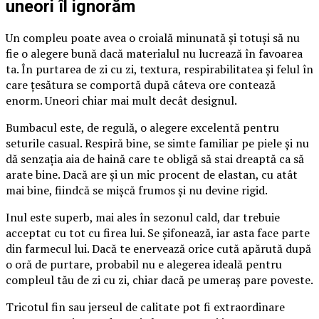
uneori îl ignorăm
Un compleu poate avea o croială minunată și totuși să nu
fie o alegere bună dacă materialul nu lucrează în favoarea
ta. În purtarea de zi cu zi, textura, respirabilitatea și felul în
care țesătura se comportă după câteva ore contează
enorm. Uneori chiar mai mult decât designul.
Bumbacul este, de regulă, o alegere excelentă pentru
seturile casual. Respiră bine, se simte familiar pe piele și nu
dă senzația aia de haină care te obligă să stai dreaptă ca să
arate bine. Dacă are și un mic procent de elastan, cu atât
mai bine, fiindcă se mișcă frumos și nu devine rigid.
Inul este superb, mai ales în sezonul cald, dar trebuie
acceptat cu tot cu firea lui. Se șifonează, iar asta face parte
din farmecul lui. Dacă te enervează orice cută apărută după
o oră de purtare, probabil nu e alegerea ideală pentru
compleul tău de zi cu zi, chiar dacă pe umeraș pare poveste.
Tricotul fin sau jerseul de calitate pot fi extraordinare