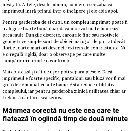
învățată. Altele, deși le admiră, au mereu senzația că
imprimeul intră primul într-o încăpere și ele abia apoi.
Pentru garderoba de zi cu zi, un compleu imprimat poate fi
o alegere foarte bună doar dacă motivul nu te limitează
prea mult. Dungile discrete, carourile fine sau motivele
geometrice simple sunt de obicei mai ușor de purtat decât
florile foarte mari ori desenele extrem de contrastante. Nu
e o regulă rigidă, doar o observație pe care multe
cumpărături pripite o confirmă.
Mai contează și cât de ușor poți separa piesele. Dacă
imprimeul e foarte specific, pantalonii sau bluza vor fi mai
greu de combinat cu alte haine. Asta reduce utilitatea
compleului, iar pentru garderoba zilnică utilitatea chiar ar
trebui să cântărească serios.
Mărimea corectă nu este cea care te
flatează în oglindă timp de două minute