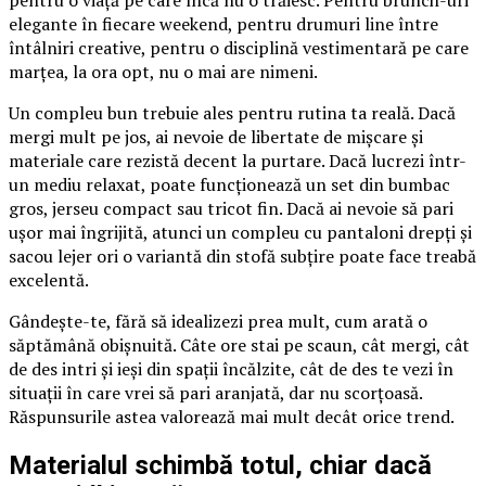
elegante în fiecare weekend, pentru drumuri line între
întâlniri creative, pentru o disciplină vestimentară pe care
marțea, la ora opt, nu o mai are nimeni.
Un compleu bun trebuie ales pentru rutina ta reală. Dacă
mergi mult pe jos, ai nevoie de libertate de mișcare și
materiale care rezistă decent la purtare. Dacă lucrezi într-
un mediu relaxat, poate funcționează un set din bumbac
gros, jerseu compact sau tricot fin. Dacă ai nevoie să pari
ușor mai îngrijită, atunci un compleu cu pantaloni drepți și
sacou lejer ori o variantă din stofă subțire poate face treabă
excelentă.
Gândește-te, fără să idealizezi prea mult, cum arată o
săptămână obișnuită. Câte ore stai pe scaun, cât mergi, cât
de des intri și ieși din spații încălzite, cât de des te vezi în
situații în care vrei să pari aranjată, dar nu scorțoasă.
Răspunsurile astea valorează mai mult decât orice trend.
Materialul schimbă totul, chiar dacă