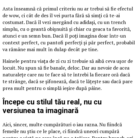
Asta înseamnă că primul criteriu nu ar trebui să fie efectul
de wow, ci cât de des îl vei purta fără să simți că te-ai
costumat. Dacă îl vezi mergând cu adidași, cu un trench
simplu, cu o geantă obișnuită și chiar cu geaca ta favorită,
atunci e un semn bun. Dacă îl poți imagina doar într-un
context perfect, cu pantofi perfecți și păr perfect, probabil
va rămâne mai mult în dulap decât pe tine.
Hainele pentru viața de zi cu zi trebuie să aibă ceva ușor de
locuit. Nu spun să fie banale, deloc. Dar au nevoie de acea
naturalețe care nu te face să te întrebi la fiecare oră dacă
te strânge, dacă se șifonează, dacă te lățește sau dacă pare
prea mult pentru o simplă ieșire după pâine.
Începe cu stilul tău real, nu cu
versiunea ta imaginară
Aici, sincer, multe cumpărături o iau razna. Nu fiindcă
femeile nu știu ce le place, ci fiindcă uneori cumpără
pentru o viață pe care încă nu o trăiesc. Pentru brunch-uri