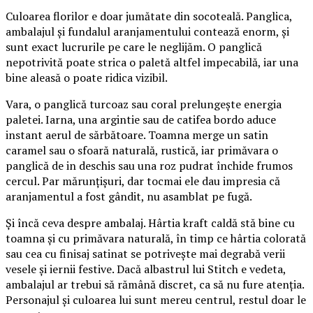
Culoarea florilor e doar jumătate din socoteală. Panglica,
ambalajul și fundalul aranjamentului contează enorm, și
sunt exact lucrurile pe care le neglijăm. O panglică
nepotrivită poate strica o paletă altfel impecabilă, iar una
bine aleasă o poate ridica vizibil.
Vara, o panglică turcoaz sau coral prelungește energia
paletei. Iarna, una argintie sau de catifea bordo aduce
instant aerul de sărbătoare. Toamna merge un satin
caramel sau o sfoară naturală, rustică, iar primăvara o
panglică de in deschis sau una roz pudrat închide frumos
cercul. Par mărunțișuri, dar tocmai ele dau impresia că
aranjamentul a fost gândit, nu asamblat pe fugă.
Și încă ceva despre ambalaj. Hârtia kraft caldă stă bine cu
toamna și cu primăvara naturală, în timp ce hârtia colorată
sau cea cu finisaj satinat se potrivește mai degrabă verii
vesele și iernii festive. Dacă albastrul lui Stitch e vedeta,
ambalajul ar trebui să rămână discret, ca să nu fure atenția.
Personajul și culoarea lui sunt mereu centrul, restul doar le