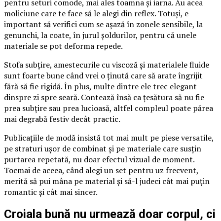
pentru seturi comode, mai ales toamna și iarna. Au acea
moliciune care te face să le alegi din reflex. Totuși, e
important să verifici cum se așază în zonele sensibile, la
genunchi, la coate, în jurul șoldurilor, pentru că unele
materiale se pot deforma repede.
Stofa subțire, amestecurile cu viscoză și materialele fluide
sunt foarte bune când vrei o ținută care să arate îngrijit
fără să fie rigidă. În plus, multe dintre ele trec elegant
dinspre zi spre seară. Contează însă ca țesătura să nu fie
prea subțire sau prea lucioasă, altfel compleul poate părea
mai degrabă festiv decât practic.
Publicațiile de modă insistă tot mai mult pe piese versatile,
pe straturi ușor de combinat și pe materiale care susțin
purtarea repetată, nu doar efectul vizual de moment.
Tocmai de aceea, când alegi un set pentru uz frecvent,
merită să pui mâna pe material și să-l judeci cât mai puțin
romantic și cât mai sincer.
Croiala bună nu urmează doar corpul, ci