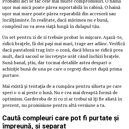
Probabil aici se fac cele mai multe compromisuri. O haină
ușor mai mică poate părea suportabilă în cabină. O haină
ușor mai mare poate părea reparabilă din accesorii sau
încălțăminte. În realitate, dacă mărimea nu e bună,
compleul nu va avea viață lungă în dulapul tău.
Un set pentru zi de zi trebuie probat în mișcare. Așază-te,
ridică brațele, fă doi pași mai mari, trage aer adânc. Verifică
dacă pantalonii trag într-o zonă, dacă bluza se ridică prea
mult, dacă sacoul se încrețește urât când închizi brațele.
Sună banal, știu, dar tocmai detaliile astea despart o
achiziție bună de una pe care o regreți discret după prima
purtare.
Mai există și tentația de a cumpăra pentru silueta pe care
speri s-o ai peste o lună. Nu e cea mai dreaptă formă de
optimism. Garderoba de zi cu zi ar trebui să îți fie aliată în
prezent, nu promisiune pentru altă versiune a ta.
Caută compleuri care pot fi purtate și
împreună, și separat