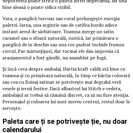
nepotrivită poate strica o paletă altfel impecabilă, iar una
bine aleasă o poate ridica vizibil.
Vara, o panglică turcoaz sau coral prelungește energia
paletei. Iarna, una argintie sau de catifea bordo aduce
instant aerul de sărbătoare. Toamna merge un satin
caramel sau o sfoară naturală, rustică, iar primăvara o
panglică de in deschis sau una roz pudrat închide frumos
cercul. Par mărunțișuri, dar tocmai ele dau impresia că
aranjamentul a fost gândit, nu asamblat pe fugă.
Și încă ceva despre ambalaj. Hârtia kraft caldă stă bine cu
toamna și cu primăvara naturală, în timp ce hârtia colorată
sau cea cu finisaj satinat se potrivește mai degrabă verii
vesele și iernii festive. Dacă albastrul lui Stitch e vedeta,
ambalajul ar trebui să rămână discret, ca să nu fure atenția.
Personajul și culoarea lui sunt mereu centrul, restul doar le
servește.
Paleta care ți se potrivește ție, nu doar
calendarului