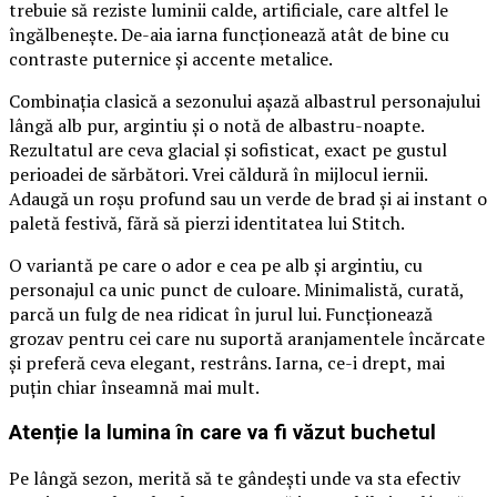
trebuie să reziste luminii calde, artificiale, care altfel le
îngălbenește. De-aia iarna funcționează atât de bine cu
contraste puternice și accente metalice.
Combinația clasică a sezonului așază albastrul personajului
lângă alb pur, argintiu și o notă de albastru-noapte.
Rezultatul are ceva glacial și sofisticat, exact pe gustul
perioadei de sărbători. Vrei căldură în mijlocul iernii.
Adaugă un roșu profund sau un verde de brad și ai instant o
paletă festivă, fără să pierzi identitatea lui Stitch.
O variantă pe care o ador e cea pe alb și argintiu, cu
personajul ca unic punct de culoare. Minimalistă, curată,
parcă un fulg de nea ridicat în jurul lui. Funcționează
grozav pentru cei care nu suportă aranjamentele încărcate
și preferă ceva elegant, restrâns. Iarna, ce-i drept, mai
puțin chiar înseamnă mai mult.
Atenție la lumina în care va fi văzut buchetul
Pe lângă sezon, merită să te gândești unde va sta efectiv