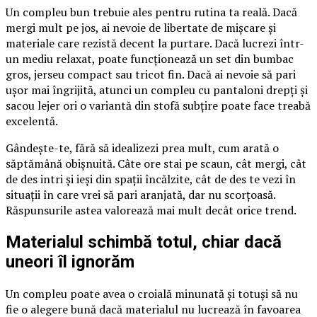
Un compleu bun trebuie ales pentru rutina ta reală. Dacă
mergi mult pe jos, ai nevoie de libertate de mișcare și
materiale care rezistă decent la purtare. Dacă lucrezi într-
un mediu relaxat, poate funcționează un set din bumbac
gros, jerseu compact sau tricot fin. Dacă ai nevoie să pari
ușor mai îngrijită, atunci un compleu cu pantaloni drepți și
sacou lejer ori o variantă din stofă subțire poate face treabă
excelentă.
Gândește-te, fără să idealizezi prea mult, cum arată o
săptămână obișnuită. Câte ore stai pe scaun, cât mergi, cât
de des intri și ieși din spații încălzite, cât de des te vezi în
situații în care vrei să pari aranjată, dar nu scorțoasă.
Răspunsurile astea valorează mai mult decât orice trend.
Materialul schimbă totul, chiar dacă
uneori îl ignorăm
Un compleu poate avea o croială minunată și totuși să nu
fie o alegere bună dacă materialul nu lucrează în favoarea