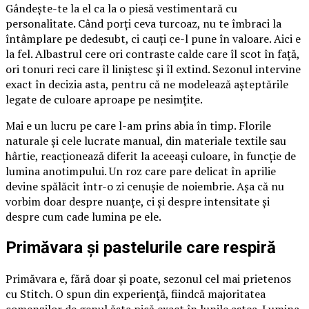
Gândește-te la el ca la o piesă vestimentară cu
personalitate. Când porți ceva turcoaz, nu te îmbraci la
întâmplare pe dedesubt, ci cauți ce-l pune în valoare. Aici e
la fel. Albastrul cere ori contraste calde care îl scot în față,
ori tonuri reci care îl liniștesc și îl extind. Sezonul intervine
exact în decizia asta, pentru că ne modelează așteptările
legate de culoare aproape pe nesimțite.
Mai e un lucru pe care l-am prins abia în timp. Florile
naturale și cele lucrate manual, din materiale textile sau
hârtie, reacționează diferit la aceeași culoare, în funcție de
lumina anotimpului. Un roz care pare delicat în aprilie
devine spălăcit într-o zi cenușie de noiembrie. Așa că nu
vorbim doar despre nuanțe, ci și despre intensitate și
despre cum cade lumina pe ele.
Primăvara și pastelurile care respiră
Primăvara e, fără doar și poate, sezonul cel mai prietenos
cu Stitch. O spun din experiență, fiindcă majoritatea