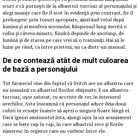
scurt e că pornești de la albastrul-turcoaz al personajului și
alegi nuanțe care fie îl scot în evidență prin contrast, fie îl
prelungesc prin tonuri apropiate, ajustând totul după
lumina și atmosfera sezonului. Răspunsul lung merită o
cafea și câteva minute, fiindcă depinde de anotimp, de
lumină și de starea pe care vrei să o transmiți. Hai să le
luăm pe rând, ca între prieteni, nu ca dintr-un manual.
De ce contează atât de mult culoarea
de bază a personajului
Tot farmecul vine din faptul că Stitch are un albastru care
nu seamănă cu albastrul florilor obișnuite. E un albastru-
turcoaz, ușor saturat, cu accente de roz în interiorul
urechilor. Asta înseamnă că personajul aduce deja două
culori în ecuație înainte să așezi o singură floare lângă el.
Dacă ignori amănuntul ăsta, ajungi ușor la un aranjament
care se bate cap în cap, în care albastrul rece și florile
nimeresc în registre care nu vorbesc între ele.