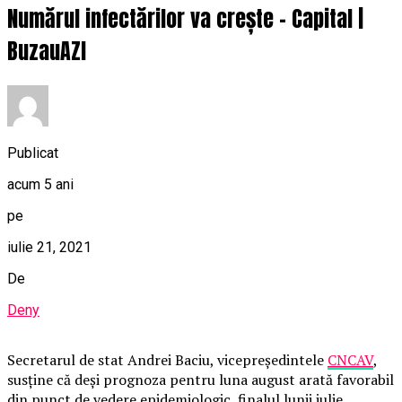
Numărul infectărilor va crește – Capital |
BuzauAZI
Publicat
acum 5 ani
pe
iulie 21, 2021
De
Deny
Secretarul de stat Andrei Baciu, vicepreședintele
CNCAV
,
susține că deși prognoza pentru luna august arată favorabil
din punct de vedere epidemiologic, finalul lunii iulie