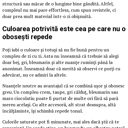
structură sau măcar de o lungime bine gândită. Altfel,
compleul nu mai pare effortless, cum spun revistele, ci
doar prea mult material într-o zi obișnuită.
Culoarea potrivită este cea pe care nu o
obosești repede
Poți iubi o culoare și totuși să nu fie bună pentru un
compleu de zi cu zi. Asta nu înseamnă că trebuie să alegi
doar bej, gri, bleumarin și alte nuanțe cuminți până la
anonimat. Înseamnă doar că merită să observi ce porți cu
adevărat, nu ce admiri la altele.
Nuanțele neutre au avantajul că se combină ușor și obosesc
greu. Un compleu crem, taupe, gri călduț, bleumarin sau
maro ciocolatiu poate fi purtat de multe ori fără să pară
mereu același. Cu alte accesorii, alt strat deasupra, altă
încălțăminte, își schimbă repede tonul.
Culorile saturate pot fi minunate, mai ales dacă știi că te