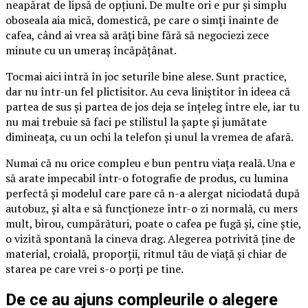
neapărat de lipsă de opțiuni. De multe ori e pur și simplu
oboseala aia mică, domestică, pe care o simți înainte de
cafea, când ai vrea să arăți bine fără să negociezi zece
minute cu un umeraș încăpățânat.
Tocmai aici intră în joc seturile bine alese. Sunt practice,
dar nu într-un fel plictisitor. Au ceva liniștitor în ideea că
partea de sus și partea de jos deja se înțeleg între ele, iar tu
nu mai trebuie să faci pe stilistul la șapte și jumătate
dimineața, cu un ochi la telefon și unul la vremea de afară.
Numai că nu orice compleu e bun pentru viața reală. Una e
să arate impecabil într-o fotografie de produs, cu lumina
perfectă și modelul care pare că n-a alergat niciodată după
autobuz, și alta e să funcționeze într-o zi normală, cu mers
mult, birou, cumpărături, poate o cafea pe fugă și, cine știe,
o vizită spontană la cineva drag. Alegerea potrivită ține de
material, croială, proporții, ritmul tău de viață și chiar de
starea pe care vrei s-o porți pe tine.
De ce au ajuns compleurile o alegere