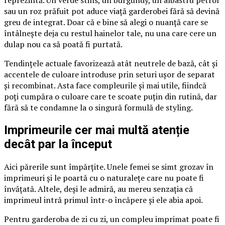
reprezintă. Un verde stins, un burgundy, un albastru petrol
sau un roz prăfuit pot aduce viață garderobei fără să devină
greu de integrat. Doar că e bine să alegi o nuanță care se
întâlnește deja cu restul hainelor tale, nu una care cere un
dulap nou ca să poată fi purtată.
Tendințele actuale favorizează atât neutrele de bază, cât și
accentele de culoare introduse prin seturi ușor de separat
și recombinat. Asta face compleurile și mai utile, fiindcă
poți cumpăra o culoare care te scoate puțin din rutină, dar
fără să te condamne la o singură formulă de styling.
Imprimeurile cer mai multă atenție
decât par la început
Aici părerile sunt împărțite. Unele femei se simt grozav în
imprimeuri și le poartă cu o naturalețe care nu poate fi
învățată. Altele, deși le admiră, au mereu senzația că
imprimeul intră primul într-o încăpere și ele abia apoi.
Pentru garderoba de zi cu zi, un compleu imprimat poate fi