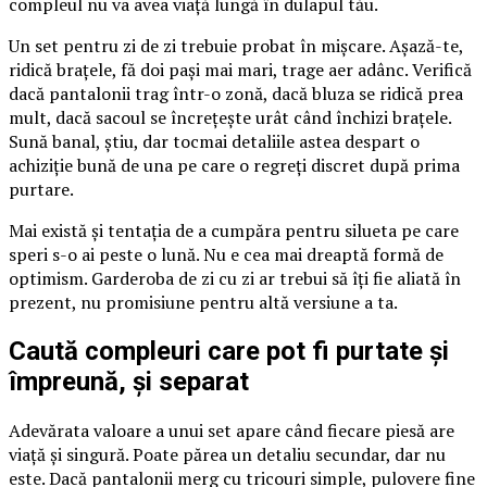
compleul nu va avea viață lungă în dulapul tău.
Un set pentru zi de zi trebuie probat în mișcare. Așază-te,
ridică brațele, fă doi pași mai mari, trage aer adânc. Verifică
dacă pantalonii trag într-o zonă, dacă bluza se ridică prea
mult, dacă sacoul se încrețește urât când închizi brațele.
Sună banal, știu, dar tocmai detaliile astea despart o
achiziție bună de una pe care o regreți discret după prima
purtare.
Mai există și tentația de a cumpăra pentru silueta pe care
speri s-o ai peste o lună. Nu e cea mai dreaptă formă de
optimism. Garderoba de zi cu zi ar trebui să îți fie aliată în
prezent, nu promisiune pentru altă versiune a ta.
Caută compleuri care pot fi purtate și
împreună, și separat
Adevărata valoare a unui set apare când fiecare piesă are
viață și singură. Poate părea un detaliu secundar, dar nu
este. Dacă pantalonii merg cu tricouri simple, pulovere fine