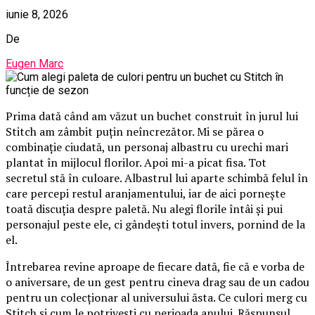
iunie 8, 2026
De
Eugen Marc
Prima dată când am văzut un buchet construit în jurul lui
Stitch am zâmbit puțin neîncrezător. Mi se părea o
combinație ciudată, un personaj albastru cu urechi mari
plantat în mijlocul florilor. Apoi mi-a picat fisa. Tot
secretul stă în culoare. Albastrul lui aparte schimbă felul în
care percepi restul aranjamentului, iar de aici pornește
toată discuția despre paletă. Nu alegi florile întâi și pui
personajul peste ele, ci gândești totul invers, pornind de la
el.
Întrebarea revine aproape de fiecare dată, fie că e vorba de
o aniversare, de un gest pentru cineva drag sau de un cadou
pentru un colecționar al universului ăsta. Ce culori merg cu
Stitch și cum le potrivești cu perioada anului. Răspunsul