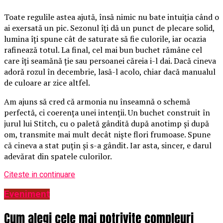
Toate regulile astea ajută, însă nimic nu bate intuiția când o
ai exersată un pic. Sezonul îți dă un punct de plecare solid,
lumina îți spune cât de saturate să fie culorile, iar ocazia
rafinează totul. La final, cel mai bun buchet rămâne cel
care îți seamănă ție sau persoanei căreia i-l dai. Dacă cineva
adoră rozul în decembrie, lasă-l acolo, chiar dacă manualul
de culoare ar zice altfel.
Am ajuns să cred că armonia nu înseamnă o schemă
perfectă, ci coerența unei intenții. Un buchet construit în
jurul lui Stitch, cu o paletă gândită după anotimp și după
om, transmite mai mult decât niște flori frumoase. Spune
că cineva a stat puțin și s-a gândit. Iar asta, sincer, e darul
adevărat din spatele culorilor.
Citeste in continuare
Eveniment
Cum alegi cele mai potrivite compleuri