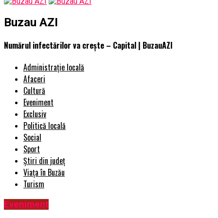
Buzau AZI
Numărul infectărilor va crește – Capital | BuzauAZI
Administrație locală
Afaceri
Cultură
Eveniment
Exclusiv
Politică locală
Social
Sport
Știri din județ
Viața în Buzău
Turism
Eveniment