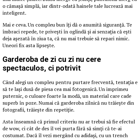
o cămașă simplă, iar dintr-odată hainele tale lucrează mai
inteligent.
Mai e ceva. Un compleu bun îți dă o anumită siguranță. Te
îmbraci repede, te privești în oglindă și ai senzația că ești
deja așezată în ziua ta, că nu mai trebuie să repari nimic.
Uneori fix asta lipsește.
Garderoba de zi cu zi nu cere
spectaculos, ci potrivit
Când alegi un compleu pentru purtare frecventă, tentația e
să te lași dusă de piesa cea mai fotogenică. Un imprimeu
puternic, o culoare foarte la modă, un material care cade
superb în poze. Numai că garderoba zilnică nu trăiește din
fotografii, trăiește din repetiție.
Asta înseamnă că primul criteriu nu ar trebui să fie efectul
de wow, ci cât de des îl vei purta fără să simți că te-ai
costumat. Dacă îl vezi mergând cu adidași, cu un trench