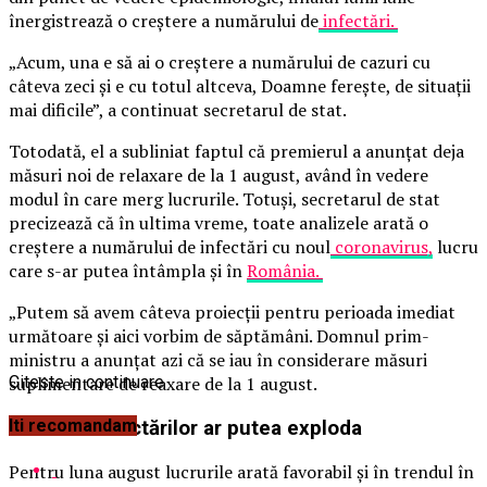
înergistrează o creștere a numărului de
infectări.
„Acum, una e să ai o creștere a numărului de cazuri cu
câteva zeci și e cu totul altceva, Doamne ferește, de situații
mai dificile”, a continuat secretarul de stat.
Totodată, el a subliniat faptul că premierul a anunțat deja
măsuri noi de relaxare de la 1 august, având în vedere
modul în care merg lucrurile. Totuși, secretarul de stat
precizează că în ultima vreme, toate analizele arată o
creștere a numărului de infectări cu noul
coronavirus,
lucru
care s-ar putea întâmpla și în
România.
„Putem să avem câteva proiecții pentru perioada imediat
următoare și aici vorbim de săptămâni. Domnul prim-
ministru a anunțat azi că se iau în considerare măsuri
suplimentare de reaxare de la 1 august.
Citeste in continuare
Iti recomandam
Numărul infectărilor ar putea exploda
Pentru luna august lucrurile arată favorabil și în trendul în