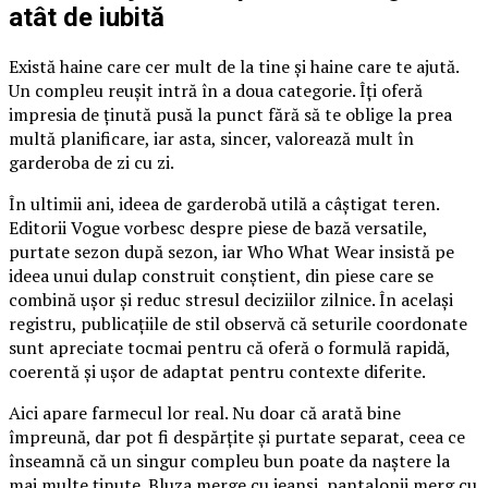
atât de iubită
Există haine care cer mult de la tine și haine care te ajută.
Un compleu reușit intră în a doua categorie. Îți oferă
impresia de ținută pusă la punct fără să te oblige la prea
multă planificare, iar asta, sincer, valorează mult în
garderoba de zi cu zi.
În ultimii ani, ideea de garderobă utilă a câștigat teren.
Editorii Vogue vorbesc despre piese de bază versatile,
purtate sezon după sezon, iar Who What Wear insistă pe
ideea unui dulap construit conștient, din piese care se
combină ușor și reduc stresul deciziilor zilnice. În același
registru, publicațiile de stil observă că seturile coordonate
sunt apreciate tocmai pentru că oferă o formulă rapidă,
coerentă și ușor de adaptat pentru contexte diferite.
Aici apare farmecul lor real. Nu doar că arată bine
împreună, dar pot fi despărțite și purtate separat, ceea ce
înseamnă că un singur compleu bun poate da naștere la
mai multe ținute. Bluza merge cu jeanși, pantalonii merg cu