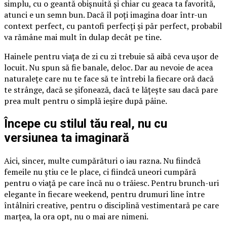
simplu, cu o geantă obișnuită și chiar cu geaca ta favorită,
atunci e un semn bun. Dacă îl poți imagina doar într-un
context perfect, cu pantofi perfecți și păr perfect, probabil
va rămâne mai mult în dulap decât pe tine.
Hainele pentru viața de zi cu zi trebuie să aibă ceva ușor de
locuit. Nu spun să fie banale, deloc. Dar au nevoie de acea
naturalețe care nu te face să te întrebi la fiecare oră dacă
te strânge, dacă se șifonează, dacă te lățește sau dacă pare
prea mult pentru o simplă ieșire după pâine.
Începe cu stilul tău real, nu cu
versiunea ta imaginară
Aici, sincer, multe cumpărături o iau razna. Nu fiindcă
femeile nu știu ce le place, ci fiindcă uneori cumpără
pentru o viață pe care încă nu o trăiesc. Pentru brunch-uri
elegante în fiecare weekend, pentru drumuri line între
întâlniri creative, pentru o disciplină vestimentară pe care
marțea, la ora opt, nu o mai are nimeni.