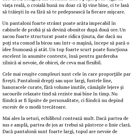
viața reală, o croială bună nu doar că îți vine bine, ci te lasă
să trăiești în ea fără să te pedepsească la fiecare mișcare.
Un pantaloni foarte strâmt poate arăta impecabil în
cabinele de probă și să devină obositor după două ore. Un
sacou foarte structurat poate ridica ținuta, dar dacă nu
poți sta comod la birou sau într-o mașină, începe să pară o
idee frumoasă și atât. Un top foarte scurt poate funcționa
excelent în anumite contexte, însă pentru garderoba
zilnică ai nevoie, de obicei, de ceva mai flexibil.
Cele mai reușite compleuri sunt cele în care proporțiile par
firești. Pantalonii drepți sau ușor largi, fustele line,
hanoracele curate, fără volume inutile, cămășile lejere și
sacourile relaxate tind să reziste mai bine în timp. Nu
fiindcă ar fi lipsite de personalitate, ci fiindcă nu depind
excesiv de o modă trecătoare.
Mai ales la seturi, echilibrul contează mult. Dacă partea de
sus e amplă, partea de jos ar trebui să păstreze o linie clară.
Dacă pantalonii sunt foarte largi, topul are nevoie de