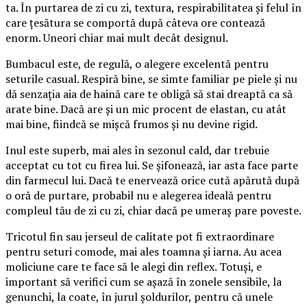
ta. În purtarea de zi cu zi, textura, respirabilitatea și felul în
care țesătura se comportă după câteva ore contează
enorm. Uneori chiar mai mult decât designul.
Bumbacul este, de regulă, o alegere excelentă pentru
seturile casual. Respiră bine, se simte familiar pe piele și nu
dă senzația aia de haină care te obligă să stai dreaptă ca să
arate bine. Dacă are și un mic procent de elastan, cu atât
mai bine, fiindcă se mișcă frumos și nu devine rigid.
Inul este superb, mai ales în sezonul cald, dar trebuie
acceptat cu tot cu firea lui. Se șifonează, iar asta face parte
din farmecul lui. Dacă te enervează orice cută apărută după
o oră de purtare, probabil nu e alegerea ideală pentru
compleul tău de zi cu zi, chiar dacă pe umeraș pare poveste.
Tricotul fin sau jerseul de calitate pot fi extraordinare
pentru seturi comode, mai ales toamna și iarna. Au acea
moliciune care te face să le alegi din reflex. Totuși, e
important să verifici cum se așază în zonele sensibile, la
genunchi, la coate, în jurul șoldurilor, pentru că unele