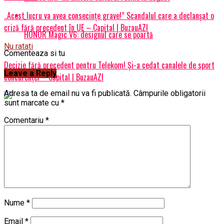
„Acest lucru va avea consecințe grave!” Scandalul care a declanșat o
criză fără precedent în UE – Capital | BuzauAZI
HONOR Magic V6: designul care se poartă
Nu ratati
Comenteaza si tu
Decizie fără precedent pentru Telekom! Și-a cedat canalele de sport
Leave a Reply
concurenței – Capital | BuzauAZI
Adresa ta de email nu va fi publicată.
Câmpurile obligatorii
sunt marcate cu
*
Comentariu
*
Nume
*
Email
*