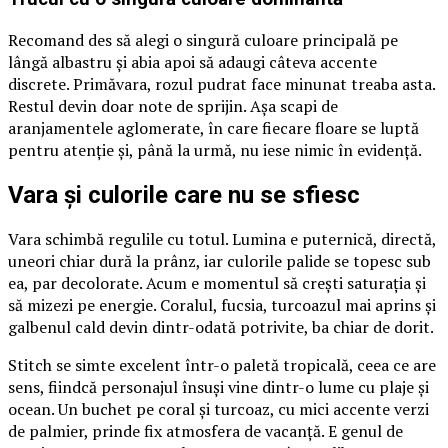
Recomand des să alegi o singură culoare principală pe
lângă albastru și abia apoi să adaugi câteva accente
discrete. Primăvara, rozul pudrat face minunat treaba asta.
Restul devin doar note de sprijin. Așa scapi de
aranjamentele aglomerate, în care fiecare floare se luptă
pentru atenție și, până la urmă, nu iese nimic în evidență.
Vara și culorile care nu se sfiesc
Vara schimbă regulile cu totul. Lumina e puternică, directă,
uneori chiar dură la prânz, iar culorile palide se topesc sub
ea, par decolorate. Acum e momentul să crești saturația și
să mizezi pe energie. Coralul, fucsia, turcoazul mai aprins și
galbenul cald devin dintr-odată potrivite, ba chiar de dorit.
Stitch se simte excelent într-o paletă tropicală, ceea ce are
sens, fiindcă personajul însuși vine dintr-o lume cu plaje și
ocean. Un buchet pe coral și turcoaz, cu mici accente verzi
de palmier, prinde fix atmosfera de vacanță. E genul de