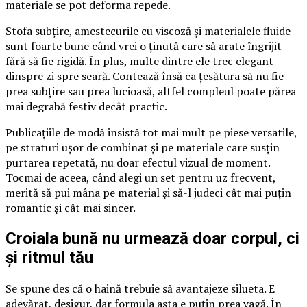
materiale se pot deforma repede.
Stofa subțire, amestecurile cu viscoză și materialele fluide
sunt foarte bune când vrei o ținută care să arate îngrijit
fără să fie rigidă. În plus, multe dintre ele trec elegant
dinspre zi spre seară. Contează însă ca țesătura să nu fie
prea subțire sau prea lucioasă, altfel compleul poate părea
mai degrabă festiv decât practic.
Publicațiile de modă insistă tot mai mult pe piese versatile,
pe straturi ușor de combinat și pe materiale care susțin
purtarea repetată, nu doar efectul vizual de moment.
Tocmai de aceea, când alegi un set pentru uz frecvent,
merită să pui mâna pe material și să-l judeci cât mai puțin
romantic și cât mai sincer.
Croiala bună nu urmează doar corpul, ci
și ritmul tău
Se spune des că o haină trebuie să avantajeze silueta. E
adevărat, desigur, dar formula asta e puțin prea vagă. În