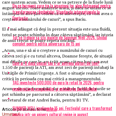
care suntem acum. Vedem ce se va petrece de la finele lunii
De ce buzoienii care țin la imaginea lor aleg Botoșaniul pentru
august încolo. Toate analizele arată, și dacă ne uităm ce se
transformarea zâmbetului: Standarde internaționale la
întâmplă în alte țări vedem că se adeverește, că vom avea o
Dentastic
creștere a numărului de cazuri”, a spus Baciu.
El a mai adăugat că deși în prezent situația este una fluidă,
totul se poate schimba în doar câteva săptămâni, iar istoria
Tot ce trebuie sa stii inainte de Summer Well 2026. Ghidul
de anul trecut se poate repeta oricând.
complet pentru editia aniversara de 15 ani
„Acum, una e să ai o creștere a numărului de cazuri cu
câteva zeci și e cu totul altceva, Doamne ferește, de situații
mai dificile pe care le-am trăit acum câteva luni: am avut
Cum ar fi dacă ceasul tău s-ar antrena alături de tine?
1.550 de pacienți la ATI, am avut zeci de pacienți intubați la
Unitățile de Primiri Urgențe. A fost o situație realmente
critică în perioada cea mai critică a managementului.
TAG investește 500.000 de euro în retail în 2026, pentru
modernizarea magazinelor și extinderea portofoliului
Acum e situația favorabilă, dar e atât de fluidă, lucrurile se
pot schimba pe parcursul a câtorva săptămâni”, a declarat
secretarul de stat Andrei Baciu, pentru B1 TV.
SUMMER WELL implineste 15 ani. Festivalul care a transformat
Articole pe aceiasi tema:
prima
muzica intr-un univers cultural revine in august
Urmatorul