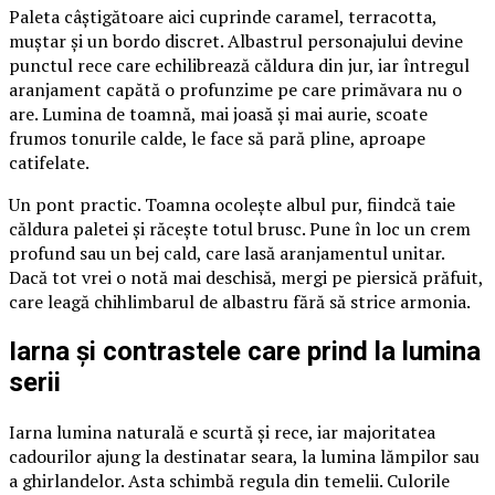
Paleta câștigătoare aici cuprinde caramel, terracotta,
muștar și un bordo discret. Albastrul personajului devine
punctul rece care echilibrează căldura din jur, iar întregul
aranjament capătă o profunzime pe care primăvara nu o
are. Lumina de toamnă, mai joasă și mai aurie, scoate
frumos tonurile calde, le face să pară pline, aproape
catifelate.
Un pont practic. Toamna ocolește albul pur, fiindcă taie
căldura paletei și răcește totul brusc. Pune în loc un crem
profund sau un bej cald, care lasă aranjamentul unitar.
Dacă tot vrei o notă mai deschisă, mergi pe piersică prăfuit,
care leagă chihlimbarul de albastru fără să strice armonia.
Iarna și contrastele care prind la lumina
serii
Iarna lumina naturală e scurtă și rece, iar majoritatea
cadourilor ajung la destinatar seara, la lumina lămpilor sau
a ghirlandelor. Asta schimbă regula din temelii. Culorile