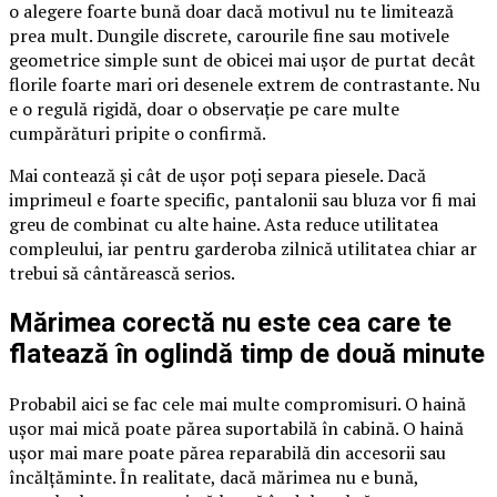
o alegere foarte bună doar dacă motivul nu te limitează
prea mult. Dungile discrete, carourile fine sau motivele
geometrice simple sunt de obicei mai ușor de purtat decât
florile foarte mari ori desenele extrem de contrastante. Nu
e o regulă rigidă, doar o observație pe care multe
cumpărături pripite o confirmă.
Mai contează și cât de ușor poți separa piesele. Dacă
imprimeul e foarte specific, pantalonii sau bluza vor fi mai
greu de combinat cu alte haine. Asta reduce utilitatea
compleului, iar pentru garderoba zilnică utilitatea chiar ar
trebui să cântărească serios.
Mărimea corectă nu este cea care te
flatează în oglindă timp de două minute
Probabil aici se fac cele mai multe compromisuri. O haină
ușor mai mică poate părea suportabilă în cabină. O haină
ușor mai mare poate părea reparabilă din accesorii sau
încălțăminte. În realitate, dacă mărimea nu e bună,