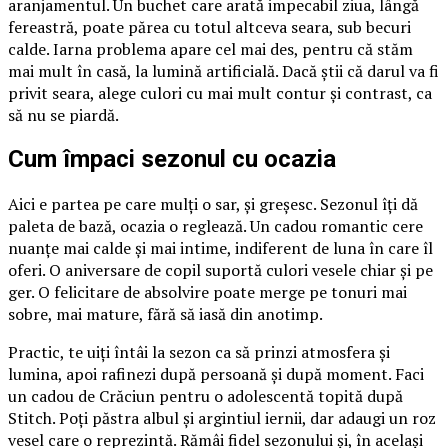
aranjamentul. Un buchet care arată impecabil ziua, lângă
fereastră, poate părea cu totul altceva seara, sub becuri
calde. Iarna problema apare cel mai des, pentru că stăm
mai mult în casă, la lumină artificială. Dacă știi că darul va fi
privit seara, alege culori cu mai mult contur și contrast, ca
să nu se piardă.
Cum împaci sezonul cu ocazia
Aici e partea pe care mulți o sar, și greșesc. Sezonul îți dă
paleta de bază, ocazia o reglează. Un cadou romantic cere
nuanțe mai calde și mai intime, indiferent de luna în care îl
oferi. O aniversare de copil suportă culori vesele chiar și pe
ger. O felicitare de absolvire poate merge pe tonuri mai
sobre, mai mature, fără să iasă din anotimp.
Practic, te uiți întâi la sezon ca să prinzi atmosfera și
lumina, apoi rafinezi după persoană și după moment. Faci
un cadou de Crăciun pentru o adolescentă topită după
Stitch. Poți păstra albul și argintiul iernii, dar adaugi un roz
vesel care o reprezintă. Rămâi fidel sezonului și, în același