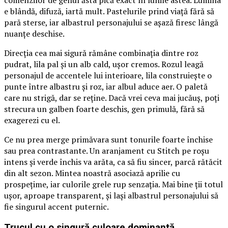
comenzilor de genul ăsta pică exact în lunile astea. Lumina
e blândă, difuză, iartă mult. Pastelurile prind viață fără să
pară sterse, iar albastrul personajului se așază firesc lângă
nuanțe deschise.
Direcția cea mai sigură rămâne combinația dintre roz
pudrat, lila pal și un alb cald, ușor cremos. Rozul leagă
personajul de accentele lui interioare, lila construiește o
punte între albastru și roz, iar albul aduce aer. O paletă
care nu strigă, dar se reține. Dacă vrei ceva mai jucăuș, poți
strecura un galben foarte deschis, gen primulă, fără să
exagerezi cu el.
Ce nu prea merge primăvara sunt tonurile foarte închise
sau prea contrastante. Un aranjament cu Stitch pe roșu
intens și verde închis va arăta, ca să fiu sincer, parcă rătăcit
din alt sezon. Mintea noastră asociază aprilie cu
prospețime, iar culorile grele rup senzația. Mai bine ții totul
ușor, aproape transparent, și lași albastrul personajului să
fie singurul accent puternic.
Trucul cu o singură culoare dominantă