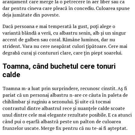
aranjament care merge la o petrecere în aer liber sau ca
dar pentru cineva care pleacă în concediu. Culoarea spune
deja jumătate din poveste.
Dacă persoana e mai temperată la gust, poți alege o
variantă blândă a verii, cu albastru senin, alb și un singur
accent de galben sau coral. Rămâne luminos, dar nu
strident. Vara nu cere neapărat culori țipătoare. Cere mai
degrabă curaj și contururi clare, care țin piept soarelui.
Toamna, când buchetul cere tonuri
calde
Toamna m-a luat prin surprindere, recunosc cinstit. Aș fi
pariat că un personaj albastru n-are ce căuta în paleta de
chihlimbar și ruginiu a sezonului. Și uite că tocmai
contrastul dintre albastrul rece și nuanțele calde scoate
unul dintre cele mai elegante rezultate posibile. E ca atunci
când pui o eșarfă albastră peste un palton de culoarea
frunzelor uscate. Merge fix pentru că nu te-ai fi așteptat.