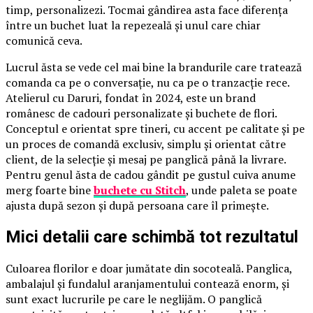
timp, personalizezi. Tocmai gândirea asta face diferența
între un buchet luat la repezeală și unul care chiar
comunică ceva.
Lucrul ăsta se vede cel mai bine la brandurile care tratează
comanda ca pe o conversație, nu ca pe o tranzacție rece.
Atelierul cu Daruri, fondat în 2024, este un brand
românesc de cadouri personalizate și buchete de flori.
Conceptul e orientat spre tineri, cu accent pe calitate și pe
un proces de comandă exclusiv, simplu și orientat către
client, de la selecție și mesaj pe panglică până la livrare.
Pentru genul ăsta de cadou gândit pe gustul cuiva anume
merg foarte bine
buchete cu Stitch
, unde paleta se poate
ajusta după sezon și după persoana care îl primește.
Mici detalii care schimbă tot rezultatul
Culoarea florilor e doar jumătate din socoteală. Panglica,
ambalajul și fundalul aranjamentului contează enorm, și
sunt exact lucrurile pe care le neglijăm. O panglică