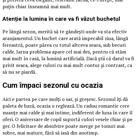
puțin chiar înseamnă mai mult.
Atenție la lumina în care va fi văzut buchetul
Pe lângă sezon, merită să te gândești unde va sta efectiv
aranjamentul. Un buchet care arată impecabil ziua, lângă
fereastră, poate părea cu totul altceva seara, sub becuri
calde. Iarna problema apare cel mai des, pentru că stăm
mai mult în casă, la lumină artificială. Dacă știi că darul va fi
privit seara, alege culori cu mai mult contur și contrast, ca
să nu se piardă.
Cum împaci sezonul cu ocazia
Aici e partea pe care mulți o sar, și greșesc. Sezonul îți dă
paleta de bază, ocazia o reglează. Un cadou romantic cere
nuanțe mai calde și mai intime, indiferent de luna în care îl
oferi. O aniversare de copil suportă culori vesele chiar și pe
ger. O felicitare de absolvire poate merge pe tonuri mai
sobre, mai mature, fără să iasă din anotimp.