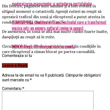
modernizarea magazinelor și extinderea portofoliului
Din fericire, pagubele sunt minime și a fost evitată în
ultimul moment o catastrofă. Agenții rutieri au reușit să
oprească traficul din zonă și elicopterul a putut ateriza în
SUMMER WELL implineste 15 ani. Festivalul care a transformat
rondul de la Piața Charles de Gaulle.
muzica intr-un univers cultural revine in august
De asemenea, în zonă se află mai multe clădiri foarte înalte,
dar piloții au reușit să le evite.
HONOR Magic V6: designul care se poartă
Circulația rutieră rămâne oprită în zonă, în condițiile în
care elicopterul a rămas blocat pe partea carosabilă.
Comenteaza si tu
Leave a Reply
Adresa ta de email nu va fi publicată.
Câmpurile obligatorii
sunt marcate cu
*
Comentariu
*