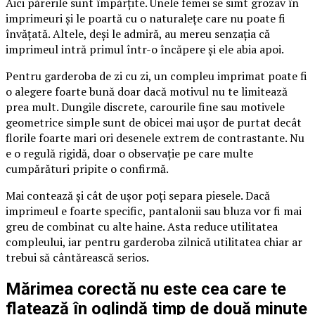
Aici părerile sunt împărțite. Unele femei se simt grozav în
imprimeuri și le poartă cu o naturalețe care nu poate fi
învățată. Altele, deși le admiră, au mereu senzația că
imprimeul intră primul într-o încăpere și ele abia apoi.
Pentru garderoba de zi cu zi, un compleu imprimat poate fi
o alegere foarte bună doar dacă motivul nu te limitează
prea mult. Dungile discrete, carourile fine sau motivele
geometrice simple sunt de obicei mai ușor de purtat decât
florile foarte mari ori desenele extrem de contrastante. Nu
e o regulă rigidă, doar o observație pe care multe
cumpărături pripite o confirmă.
Mai contează și cât de ușor poți separa piesele. Dacă
imprimeul e foarte specific, pantalonii sau bluza vor fi mai
greu de combinat cu alte haine. Asta reduce utilitatea
compleului, iar pentru garderoba zilnică utilitatea chiar ar
trebui să cântărească serios.
Mărimea corectă nu este cea care te
flatează în oglindă timp de două minute