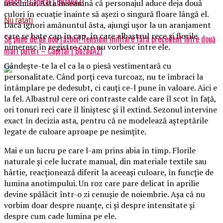
exact – Capital | BuzauAZI
urechilor. Asta înseamnă că personajul aduce deja două
culori în ecuație înainte să așezi o singură floare lângă el.
Nu ratati
Dacă ignori amănuntul ăsta, ajungi ușor la un aranjament
care se bate cap în cap, în care albastrul rece și florile
Se pune de un nou război! Tensiuni militare fără precedent între două
nimeresc în registre care nu vorbesc între ele.
mari puteri – Capital | BuzauAZI
Gândește-te la el ca la o piesă vestimentară cu
personalitate. Când porți ceva turcoaz, nu te îmbraci la
întâmplare pe dedesubt, ci cauți ce-l pune în valoare. Aici e
la fel. Albastrul cere ori contraste calde care îl scot în față,
ori tonuri reci care îl liniștesc și îl extind. Sezonul intervine
exact în decizia asta, pentru că ne modelează așteptările
legate de culoare aproape pe nesimțite.
Mai e un lucru pe care l-am prins abia în timp. Florile
naturale și cele lucrate manual, din materiale textile sau
hârtie, reacționează diferit la aceeași culoare, în funcție de
lumina anotimpului. Un roz care pare delicat în aprilie
devine spălăcit într-o zi cenușie de noiembrie. Așa că nu
vorbim doar despre nuanțe, ci și despre intensitate și
despre cum cade lumina pe ele.