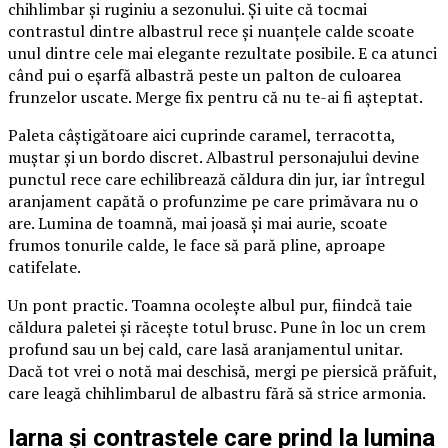
chihlimbar și ruginiu a sezonului. Și uite că tocmai
contrastul dintre albastrul rece și nuanțele calde scoate
unul dintre cele mai elegante rezultate posibile. E ca atunci
când pui o eșarfă albastră peste un palton de culoarea
frunzelor uscate. Merge fix pentru că nu te-ai fi așteptat.
Paleta câștigătoare aici cuprinde caramel, terracotta,
muștar și un bordo discret. Albastrul personajului devine
punctul rece care echilibrează căldura din jur, iar întregul
aranjament capătă o profunzime pe care primăvara nu o
are. Lumina de toamnă, mai joasă și mai aurie, scoate
frumos tonurile calde, le face să pară pline, aproape
catifelate.
Un pont practic. Toamna ocolește albul pur, fiindcă taie
căldura paletei și răcește totul brusc. Pune în loc un crem
profund sau un bej cald, care lasă aranjamentul unitar.
Dacă tot vrei o notă mai deschisă, mergi pe piersică prăfuit,
care leagă chihlimbarul de albastru fără să strice armonia.
Iarna și contrastele care prind la lumina