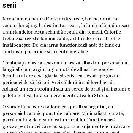
serii
Iarna lumina naturală e scurtă și rece, iar majoritatea
cadourilor ajung la destinatar seara, la lumina lămpilor sau
a ghirlandelor. Asta schimbă regula din temelii. Culorile
trebuie să reziste luminii calde, artificiale, care altfel le
îngălbenește. De-aia iarna funcționează atât de bine cu
contraste puternice și accente metalice.
Combinația clasică a sezonului așază albastrul personajului
lângă alb pur, argintiu și o notă de albastru-noapte.
Rezultatul are ceva glacial și sofisticat, exact pe gustul
perioadei de sărbători. Vrei căldură în mijlocul iernii.
Adaugă un roșu profund sau un verde de brad și ai instant o
paletă festivă, fără să pierzi identitatea lui Stitch.
O variantă pe care o ador e cea pe alb și argintiu, cu
personajul ca unic punct de culoare. Minimalistă, curată,
parcă un fulg de nea ridicat în jurul lui. Funcționează
grozav pentru cei care nu suportă aranjamentele încărcate
și preferă ceva elegant, restrâns. Iarna, ce-i drept, mai