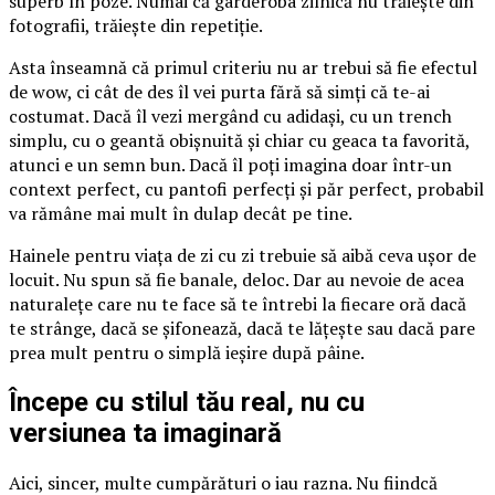
superb în poze. Numai că garderoba zilnică nu trăiește din
fotografii, trăiește din repetiție.
Asta înseamnă că primul criteriu nu ar trebui să fie efectul
de wow, ci cât de des îl vei purta fără să simți că te-ai
costumat. Dacă îl vezi mergând cu adidași, cu un trench
simplu, cu o geantă obișnuită și chiar cu geaca ta favorită,
atunci e un semn bun. Dacă îl poți imagina doar într-un
context perfect, cu pantofi perfecți și păr perfect, probabil
va rămâne mai mult în dulap decât pe tine.
Hainele pentru viața de zi cu zi trebuie să aibă ceva ușor de
locuit. Nu spun să fie banale, deloc. Dar au nevoie de acea
naturalețe care nu te face să te întrebi la fiecare oră dacă
te strânge, dacă se șifonează, dacă te lățește sau dacă pare
prea mult pentru o simplă ieșire după pâine.
Începe cu stilul tău real, nu cu
versiunea ta imaginară
Aici, sincer, multe cumpărături o iau razna. Nu fiindcă