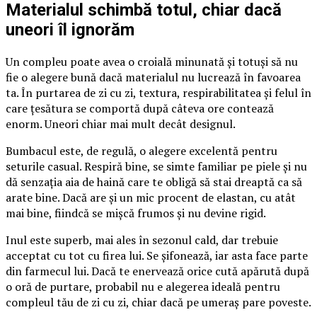
Materialul schimbă totul, chiar dacă
uneori îl ignorăm
Un compleu poate avea o croială minunată și totuși să nu
fie o alegere bună dacă materialul nu lucrează în favoarea
ta. În purtarea de zi cu zi, textura, respirabilitatea și felul în
care țesătura se comportă după câteva ore contează
enorm. Uneori chiar mai mult decât designul.
Bumbacul este, de regulă, o alegere excelentă pentru
seturile casual. Respiră bine, se simte familiar pe piele și nu
dă senzația aia de haină care te obligă să stai dreaptă ca să
arate bine. Dacă are și un mic procent de elastan, cu atât
mai bine, fiindcă se mișcă frumos și nu devine rigid.
Inul este superb, mai ales în sezonul cald, dar trebuie
acceptat cu tot cu firea lui. Se șifonează, iar asta face parte
din farmecul lui. Dacă te enervează orice cută apărută după
o oră de purtare, probabil nu e alegerea ideală pentru
compleul tău de zi cu zi, chiar dacă pe umeraș pare poveste.