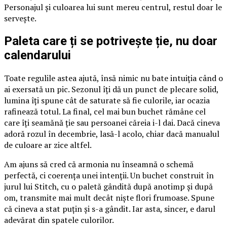
Personajul și culoarea lui sunt mereu centrul, restul doar le
servește.
Paleta care ți se potrivește ție, nu doar
calendarului
Toate regulile astea ajută, însă nimic nu bate intuiția când o
ai exersată un pic. Sezonul îți dă un punct de plecare solid,
lumina îți spune cât de saturate să fie culorile, iar ocazia
rafinează totul. La final, cel mai bun buchet rămâne cel
care îți seamănă ție sau persoanei căreia i-l dai. Dacă cineva
adoră rozul în decembrie, lasă-l acolo, chiar dacă manualul
de culoare ar zice altfel.
Am ajuns să cred că armonia nu înseamnă o schemă
perfectă, ci coerența unei intenții. Un buchet construit în
jurul lui Stitch, cu o paletă gândită după anotimp și după
om, transmite mai mult decât niște flori frumoase. Spune
că cineva a stat puțin și s-a gândit. Iar asta, sincer, e darul
adevărat din spatele culorilor.