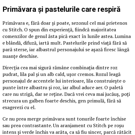
Primăvara și pastelurile care respiră
Primăvara e, fără doar și poate, sezonul cel mai prietenos
cu Stitch. O spun din experiență, fiindcă majoritatea
comenzilor de genul ăsta pică exact în lunile astea. Lumina
e blândă, difuză, iartă mult. Pastelurile prind viață fără să
pară sterse, iar albastrul personajului se așază firesc lângă
nuanțe deschise.
Direcția cea mai sigură rămâne combinația dintre roz
pudrat, lila pal și un alb cald, ușor cremos. Rozul leagă
personajul de accentele lui interioare, lila construiește o
punte între albastru și roz, iar albul aduce aer. O paletă
care nu strigă, dar se reține. Dacă vrei ceva mai jucăuș, poți
strecura un galben foarte deschis, gen primulă, fără să
exagerezi cu el.
Ce nu prea merge primăvara sunt tonurile foarte închise
sau prea contrastante. Un aranjament cu Stitch pe roșu
intens și verde închis va arăta, ca să fiu sincer, parcă rătăcit