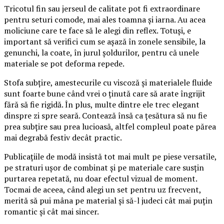
Tricotul fin sau jerseul de calitate pot fi extraordinare
pentru seturi comode, mai ales toamna și iarna. Au acea
moliciune care te face să le alegi din reflex. Totuși, e
important să verifici cum se așază în zonele sensibile, la
genunchi, la coate, în jurul șoldurilor, pentru că unele
materiale se pot deforma repede.
Stofa subțire, amestecurile cu viscoză și materialele fluide
sunt foarte bune când vrei o ținută care să arate îngrijit
fără să fie rigidă. În plus, multe dintre ele trec elegant
dinspre zi spre seară. Contează însă ca țesătura să nu fie
prea subțire sau prea lucioasă, altfel compleul poate părea
mai degrabă festiv decât practic.
Publicațiile de modă insistă tot mai mult pe piese versatile,
pe straturi ușor de combinat și pe materiale care susțin
purtarea repetată, nu doar efectul vizual de moment.
Tocmai de aceea, când alegi un set pentru uz frecvent,
merită să pui mâna pe material și să-l judeci cât mai puțin
romantic și cât mai sincer.