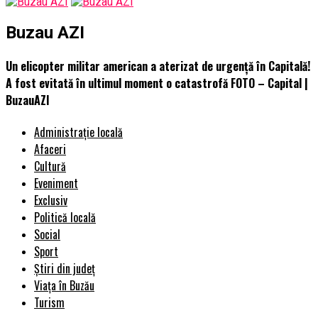
Buzau AZI
Un elicopter militar american a aterizat de urgență în Capitală!
A fost evitată în ultimul moment o catastrofă FOTO – Capital |
BuzauAZI
Administrație locală
Afaceri
Cultură
Eveniment
Exclusiv
Politică locală
Social
Sport
Știri din județ
Viața în Buzău
Turism