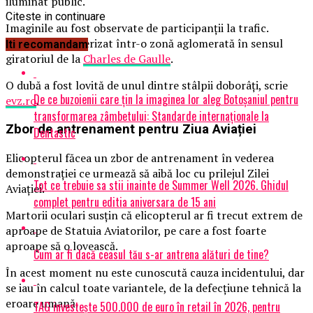
iluminat public.
Citeste in continuare
Imaginile au fost observate de participanții la trafic.
Elicopterul a aterizat într-o zonă aglomerată în sensul
Iti recomandam
giratoriul de la
Charles de Gaulle
.
O dubă a fost lovită de unul dintre stâlpii doborâți, scrie
De ce buzoienii care țin la imaginea lor aleg Botoșaniul pentru
evz.ro
.
transformarea zâmbetului: Standarde internaționale la
Zbor de antrenament pentru Ziua Aviației
Dentastic
Elicopterul făcea un zbor de antrenament în vederea
demonstrației ce urmează să aibă loc cu prilejul Zilei
Tot ce trebuie sa stii inainte de Summer Well 2026. Ghidul
Aviației.
complet pentru editia aniversara de 15 ani
Martorii oculari susțin că elicopterul ar fi trecut extrem de
aproape de Statuia Aviatorilor, pe care a fost foarte
aproape să o lovească.
Cum ar fi dacă ceasul tău s-ar antrena alături de tine?
În acest moment nu este cunoscută cauza incidentului, dar
se iau în calcul toate variantele, de la defecțiune tehnică la
eroare umană.
TAG investește 500.000 de euro în retail în 2026, pentru