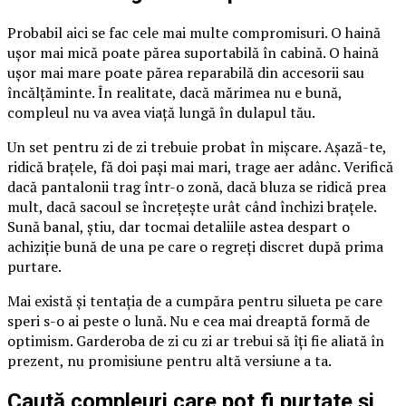
Probabil aici se fac cele mai multe compromisuri. O haină
ușor mai mică poate părea suportabilă în cabină. O haină
ușor mai mare poate părea reparabilă din accesorii sau
încălțăminte. În realitate, dacă mărimea nu e bună,
compleul nu va avea viață lungă în dulapul tău.
Un set pentru zi de zi trebuie probat în mișcare. Așază-te,
ridică brațele, fă doi pași mai mari, trage aer adânc. Verifică
dacă pantalonii trag într-o zonă, dacă bluza se ridică prea
mult, dacă sacoul se încrețește urât când închizi brațele.
Sună banal, știu, dar tocmai detaliile astea despart o
achiziție bună de una pe care o regreți discret după prima
purtare.
Mai există și tentația de a cumpăra pentru silueta pe care
speri s-o ai peste o lună. Nu e cea mai dreaptă formă de
optimism. Garderoba de zi cu zi ar trebui să îți fie aliată în
prezent, nu promisiune pentru altă versiune a ta.
Caută compleuri care pot fi purtate și