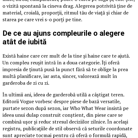
o vizită spontană la cineva drag. Alegerea potrivită ține de
material, croială, proporții, ritmul tău de viață și chiar de
starea pe care vrei s-o porți pe tine.
De ce au ajuns compleurile o alegere
atât de iubită
Există haine care cer mult de la tine și haine care te ajută.
Un compleu reușit intră în a doua categorie. Îți oferă
impresia de ținută pusă la punct fără să te oblige la prea
multă planificare, iar asta, sincer, valorează mult în
garderoba de zi cu zi.
În ultimii ani, ideea de garderobă utilă a câștigat teren.
Editorii Vogue vorbesc despre piese de bază versatile,
purtate sezon după sezon, iar Who What Wear insistă pe
ideea unui dulap construit conștient, din piese care se
combină ușor și reduc stresul deciziilor zilnice. În același
registru, publicațiile de stil observă că seturile coordonate
sunt apreciate tocmai pentru că oferă o formulă rapidă,