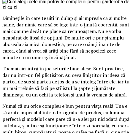
Diminețile în care te uiți în dulap și ai impresia că ai multe
haine, dar nimic care să se lege într-o ținută coerentă, sunt
mai comune decât ne place să recunoaștem. Nu e vorba
neapărat de lipsă de opțiuni. De multe ori e pur și simplu
oboseala aia mică, domestică, pe care o simți înainte de
cafea, când ai vrea să arăți bine fără să negociezi zece
minute cu un umeraș încăpățânat.
Tocmai aici intră în joc seturile bine alese. Sunt practice,
dar nu într-un fel plictisitor. Au ceva liniștitor în ideea că
partea de sus și partea de jos deja se înțeleg între ele, iar tu
nu mai trebuie să faci pe stilistul la șapte și jumătate
dimineața, cu un ochi la telefon și unul la vremea de afară.
Numai că nu orice compleu e bun pentru viața reală. Una e
să arate impecabil într-o fotografie de produs, cu lumina
perfectă și modelul care pare că n-a alergat niciodată după
autobuz, și alta e să funcționeze într-o zi normală, cu mers
mult, birou, cumpărături, poate o cafea pe fugă și, cine știe,