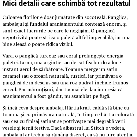
Mici detalii care schimbă tot rezultatul
Culoarea florilor e doar jumătate din socoteală. Panglica,
ambalajul și fundalul aranjamentului contează enorm, și
sunt exact lucrurile pe care le neglijăm. O panglică
nepotrivită poate strica o paletă altfel impecabilă, iar una
bine aleasă o poate ridica vizibil.
Vara, o panglică turcoaz sau coral prelungește energia
paletei. Iarna, una argintie sau de catifea bordo aduce
instant aerul de sărbătoare. Toamna merge un satin
caramel sau o sfoară naturală, rustică, iar primăvara o
panglică de in deschis sau una roz pudrat închide frumos
cercul. Par mărunțișuri, dar tocmai ele dau impresia că
aranjamentul a fost gândit, nu asamblat pe fugă.
Și încă ceva despre ambalaj. Hârtia kraft caldă stă bine cu
toamna și cu primăvara naturală, în timp ce hârtia colorată
sau cea cu finisaj satinat se potrivește mai degrabă verii
vesele și iernii festive. Dacă albastrul lui Stitch e vedeta,
ambalajul ar trebui să rămână discret, ca să nu fure atenția.