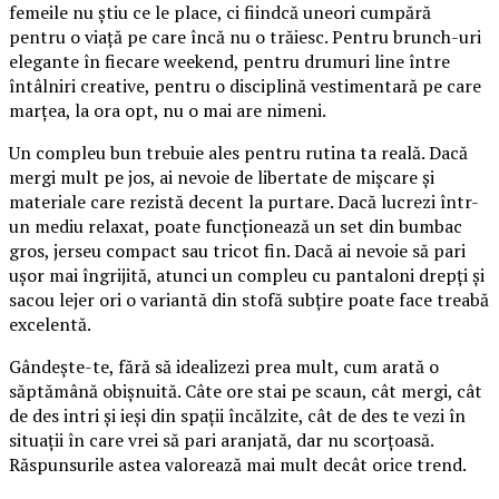
femeile nu știu ce le place, ci fiindcă uneori cumpără
pentru o viață pe care încă nu o trăiesc. Pentru brunch-uri
elegante în fiecare weekend, pentru drumuri line între
întâlniri creative, pentru o disciplină vestimentară pe care
marțea, la ora opt, nu o mai are nimeni.
Un compleu bun trebuie ales pentru rutina ta reală. Dacă
mergi mult pe jos, ai nevoie de libertate de mișcare și
materiale care rezistă decent la purtare. Dacă lucrezi într-
un mediu relaxat, poate funcționează un set din bumbac
gros, jerseu compact sau tricot fin. Dacă ai nevoie să pari
ușor mai îngrijită, atunci un compleu cu pantaloni drepți și
sacou lejer ori o variantă din stofă subțire poate face treabă
excelentă.
Gândește-te, fără să idealizezi prea mult, cum arată o
săptămână obișnuită. Câte ore stai pe scaun, cât mergi, cât
de des intri și ieși din spații încălzite, cât de des te vezi în
situații în care vrei să pari aranjată, dar nu scorțoasă.
Răspunsurile astea valorează mai mult decât orice trend.