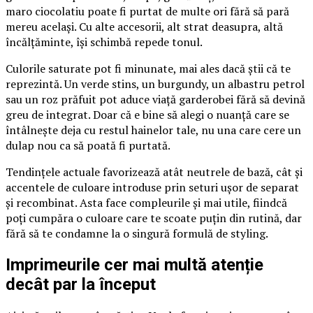
maro ciocolatiu poate fi purtat de multe ori fără să pară
mereu același. Cu alte accesorii, alt strat deasupra, altă
încălțăminte, își schimbă repede tonul.
Culorile saturate pot fi minunate, mai ales dacă știi că te
reprezintă. Un verde stins, un burgundy, un albastru petrol
sau un roz prăfuit pot aduce viață garderobei fără să devină
greu de integrat. Doar că e bine să alegi o nuanță care se
întâlnește deja cu restul hainelor tale, nu una care cere un
dulap nou ca să poată fi purtată.
Tendințele actuale favorizează atât neutrele de bază, cât și
accentele de culoare introduse prin seturi ușor de separat
și recombinat. Asta face compleurile și mai utile, fiindcă
poți cumpăra o culoare care te scoate puțin din rutină, dar
fără să te condamne la o singură formulă de styling.
Imprimeurile cer mai multă atenție
decât par la început