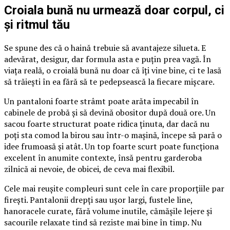
Croiala bună nu urmează doar corpul, ci
și ritmul tău
Se spune des că o haină trebuie să avantajeze silueta. E
adevărat, desigur, dar formula asta e puțin prea vagă. În
viața reală, o croială bună nu doar că îți vine bine, ci te lasă
să trăiești în ea fără să te pedepsească la fiecare mișcare.
Un pantaloni foarte strâmt poate arăta impecabil în
cabinele de probă și să devină obositor după două ore. Un
sacou foarte structurat poate ridica ținuta, dar dacă nu
poți sta comod la birou sau într-o mașină, începe să pară o
idee frumoasă și atât. Un top foarte scurt poate funcționa
excelent în anumite contexte, însă pentru garderoba
zilnică ai nevoie, de obicei, de ceva mai flexibil.
Cele mai reușite compleuri sunt cele în care proporțiile par
firești. Pantalonii drepți sau ușor largi, fustele line,
hanoracele curate, fără volume inutile, cămășile lejere și
sacourile relaxate tind să reziste mai bine în timp. Nu