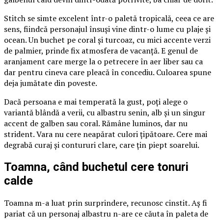
Stitch se simte excelent într-o paletă tropicală, ceea ce are
sens, fiindcă personajul însuși vine dintr-o lume cu plaje și
ocean. Un buchet pe coral și turcoaz, cu mici accente verzi
de palmier, prinde fix atmosfera de vacanță. E genul de
aranjament care merge la o petrecere în aer liber sau ca
dar pentru cineva care pleacă în concediu. Culoarea spune
deja jumătate din poveste.
Dacă persoana e mai temperată la gust, poți alege o
variantă blândă a verii, cu albastru senin, alb și un singur
accent de galben sau coral. Rămâne luminos, dar nu
strident. Vara nu cere neapărat culori țipătoare. Cere mai
degrabă curaj și contururi clare, care țin piept soarelui.
Toamna, când buchetul cere tonuri
calde
Toamna m-a luat prin surprindere, recunosc cinstit. Aș fi
pariat că un personaj albastru n-are ce căuta în paleta de