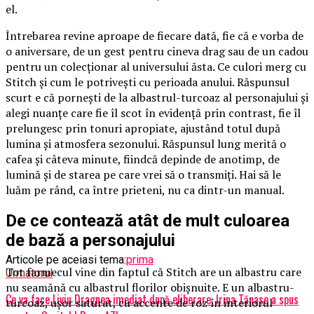
el.
Întrebarea revine aproape de fiecare dată, fie că e vorba de
o aniversare, de un gest pentru cineva drag sau de un cadou
pentru un colecționar al universului ăsta. Ce culori merg cu
Stitch și cum le potrivești cu perioada anului. Răspunsul
scurt e că pornești de la albastrul-turcoaz al personajului și
alegi nuanțe care fie îl scot în evidență prin contrast, fie îl
prelungesc prin tonuri apropiate, ajustând totul după
lumina și atmosfera sezonului. Răspunsul lung merită o
cafea și câteva minute, fiindcă depinde de anotimp, de
lumină și de starea pe care vrei să o transmiți. Hai să le
luăm pe rând, ca între prieteni, nu ca dintr-un manual.
De ce contează atât de mult culoarea
de bază a personajului
Articole pe aceiasi tema:
prima
Tot farmecul vine din faptul că Stitch are un albastru care
Urmatorul
nu seamănă cu albastrul florilor obișnuite. E un albastru-
Ce va face Liviu Dragnea imediat după eliberare. Irina Tănase a spus
turcoaz, ușor saturat, cu accente de roz în interiorul