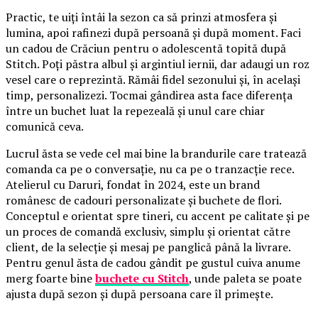
Practic, te uiți întâi la sezon ca să prinzi atmosfera și
lumina, apoi rafinezi după persoană și după moment. Faci
un cadou de Crăciun pentru o adolescentă topită după
Stitch. Poți păstra albul și argintiul iernii, dar adaugi un roz
vesel care o reprezintă. Rămâi fidel sezonului și, în același
timp, personalizezi. Tocmai gândirea asta face diferența
între un buchet luat la repezeală și unul care chiar
comunică ceva.
Lucrul ăsta se vede cel mai bine la brandurile care tratează
comanda ca pe o conversație, nu ca pe o tranzacție rece.
Atelierul cu Daruri, fondat în 2024, este un brand
românesc de cadouri personalizate și buchete de flori.
Conceptul e orientat spre tineri, cu accent pe calitate și pe
un proces de comandă exclusiv, simplu și orientat către
client, de la selecție și mesaj pe panglică până la livrare.
Pentru genul ăsta de cadou gândit pe gustul cuiva anume
merg foarte bine
buchete cu Stitch
, unde paleta se poate
ajusta după sezon și după persoana care îl primește.