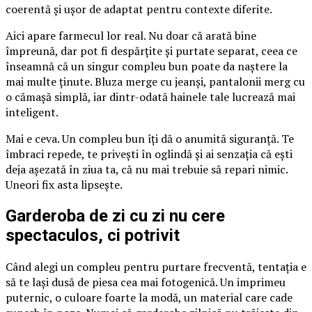
coerentă și ușor de adaptat pentru contexte diferite.
Aici apare farmecul lor real. Nu doar că arată bine
împreună, dar pot fi despărțite și purtate separat, ceea ce
înseamnă că un singur compleu bun poate da naștere la
mai multe ținute. Bluza merge cu jeanși, pantalonii merg cu
o cămașă simplă, iar dintr-odată hainele tale lucrează mai
inteligent.
Mai e ceva. Un compleu bun îți dă o anumită siguranță. Te
îmbraci repede, te privești în oglindă și ai senzația că ești
deja așezată în ziua ta, că nu mai trebuie să repari nimic.
Uneori fix asta lipsește.
Garderoba de zi cu zi nu cere
spectaculos, ci potrivit
Când alegi un compleu pentru purtare frecventă, tentația e
să te lași dusă de piesa cea mai fotogenică. Un imprimeu
puternic, o culoare foarte la modă, un material care cade