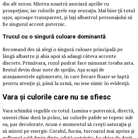
din alt sezon. Mintea noastră asociază aprilie cu
prospețime, iar culorile grele rup senzația. Mai bine ții totul
ușor, aproape transparent, și lași albastrul personajului să
fie singurul accent puternic.
Trucul cu o singură culoare dominantă
Recomand des să alegi o singură culoare principală pe
lângă albastru și abia apoi să adaugi câteva accente
discrete. Primăvara, rozul pudrat face minunat treaba asta.
Restul devin doar note de sprijin. Așa scapi de
aranjamentele aglomerate, în care fiecare floare se luptă
pentru atenție și, până la urmă, nu iese nimic în evidență.
Vara și culorile care nu se sfiesc
Vara schimbă regulile cu totul. Lumina e puternică, directă,
uneori chiar dură la prânz, iar culorile palide se topesc sub
ea, par decolorate. Acum e momentul să crești saturația și
să mizezi pe energie. Coralul, fucsia, turcoazul mai aprins și
galbenul cald devin dintr-odată potrivite, ba chiar de dorit.