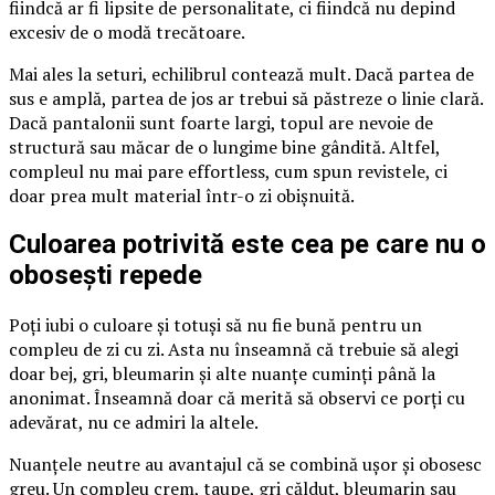
fiindcă ar fi lipsite de personalitate, ci fiindcă nu depind
excesiv de o modă trecătoare.
Mai ales la seturi, echilibrul contează mult. Dacă partea de
sus e amplă, partea de jos ar trebui să păstreze o linie clară.
Dacă pantalonii sunt foarte largi, topul are nevoie de
structură sau măcar de o lungime bine gândită. Altfel,
compleul nu mai pare effortless, cum spun revistele, ci
doar prea mult material într-o zi obișnuită.
Culoarea potrivită este cea pe care nu o
obosești repede
Poți iubi o culoare și totuși să nu fie bună pentru un
compleu de zi cu zi. Asta nu înseamnă că trebuie să alegi
doar bej, gri, bleumarin și alte nuanțe cuminți până la
anonimat. Înseamnă doar că merită să observi ce porți cu
adevărat, nu ce admiri la altele.
Nuanțele neutre au avantajul că se combină ușor și obosesc
greu. Un compleu crem, taupe, gri călduț, bleumarin sau