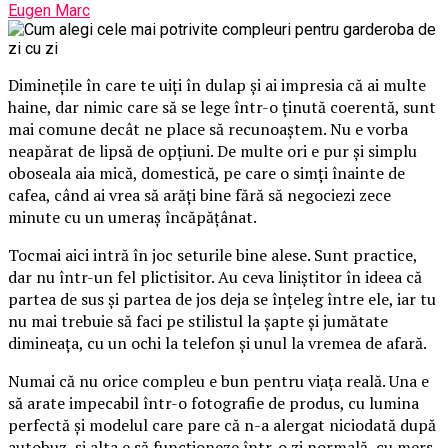
Eugen Marc
Diminețile în care te uiți în dulap și ai impresia că ai multe
haine, dar nimic care să se lege într-o ținută coerentă, sunt
mai comune decât ne place să recunoaștem. Nu e vorba
neapărat de lipsă de opțiuni. De multe ori e pur și simplu
oboseala aia mică, domestică, pe care o simți înainte de
cafea, când ai vrea să arăți bine fără să negociezi zece
minute cu un umeraș încăpățânat.
Tocmai aici intră în joc seturile bine alese. Sunt practice,
dar nu într-un fel plictisitor. Au ceva liniștitor în ideea că
partea de sus și partea de jos deja se înțeleg între ele, iar tu
nu mai trebuie să faci pe stilistul la șapte și jumătate
dimineața, cu un ochi la telefon și unul la vremea de afară.
Numai că nu orice compleu e bun pentru viața reală. Una e
să arate impecabil într-o fotografie de produs, cu lumina
perfectă și modelul care pare că n-a alergat niciodată după
autobuz, și alta e să funcționeze într-o zi normală, cu mers