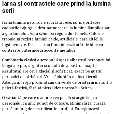
Iarna și contrastele care prind la lumina
serii
Iarna lumina naturală e scurtă și rece, iar majoritatea
cadourilor ajung la destinatar seara, la lumina lămpilor sau
a ghirlandelor. Asta schimbă regula din temelii. Culorile
trebuie să reziste luminii calde, artificiale, care altfel le
îngălbenește. De-aia iarna funcționează atât de bine cu
contraste puternice și accente metalice.
Combinația clasică a sezonului așază albastrul personajului
lângă alb pur, argintiu și o notă de albastru-noapte.
Rezultatul are ceva glacial și sofisticat, exact pe gustul
perioadei de sărbători. Vrei căldură în mijlocul iernii.
Adaugă un roșu profund sau un verde de brad și ai instant o
paletă festivă, fără să pierzi identitatea lui Stitch.
O variantă pe care o ador e cea pe alb și argintiu, cu
personajul ca unic punct de culoare. Minimalistă, curată,
parcă un fulg de nea ridicat în jurul lui. Funcționează