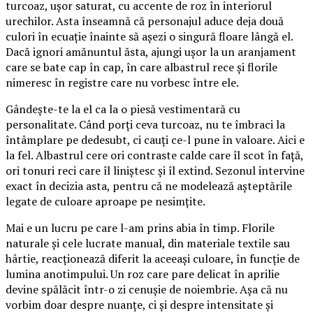
turcoaz, ușor saturat, cu accente de roz în interiorul
urechilor. Asta înseamnă că personajul aduce deja două
culori în ecuație înainte să așezi o singură floare lângă el.
Dacă ignori amănuntul ăsta, ajungi ușor la un aranjament
care se bate cap în cap, în care albastrul rece și florile
nimeresc în registre care nu vorbesc între ele.
Gândește-te la el ca la o piesă vestimentară cu
personalitate. Când porți ceva turcoaz, nu te îmbraci la
întâmplare pe dedesubt, ci cauți ce-l pune în valoare. Aici e
la fel. Albastrul cere ori contraste calde care îl scot în față,
ori tonuri reci care îl liniștesc și îl extind. Sezonul intervine
exact în decizia asta, pentru că ne modelează așteptările
legate de culoare aproape pe nesimțite.
Mai e un lucru pe care l-am prins abia în timp. Florile
naturale și cele lucrate manual, din materiale textile sau
hârtie, reacționează diferit la aceeași culoare, în funcție de
lumina anotimpului. Un roz care pare delicat în aprilie
devine spălăcit într-o zi cenușie de noiembrie. Așa că nu
vorbim doar despre nuanțe, ci și despre intensitate și