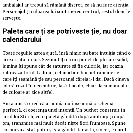
ambalajul ar trebui să rămână discret, ca să nu fure atenția.
Personajul și culoarea lui sunt mereu centrul, restul doar le
servește.
Paleta care ți se potrivește ție, nu doar
calendarului
Toate regulile astea ajută, însă nimic nu bate intuiția când o
ai exersată un pic. Sezonul îți dă un punct de plecare solid,
lumina îți spune cât de saturate să fie culorile, iar ocazia
rafinează totul. La final, cel mai bun buchet rămâne cel
care îți seamănă ție sau persoanei căreia i-l dai. Dacă cineva
adoră rozul în decembrie, lasă-l acolo, chiar dacă manualul
de culoare ar zice altfel.
Am ajuns să cred că armonia nu înseamnă o schemă
perfectă, ci coerența unei intenții. Un buchet construit în
jurul lui Stitch, cu o paletă gândită după anotimp și după
om, transmite mai mult decât niște flori frumoase. Spune
că cineva a stat puțin și s-a gândit. Iar asta, sincer, e darul