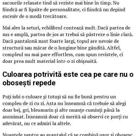
sacourile relaxate tind să reziste mai bine în timp. Nu
fiindcă ar fi lipsite de personalitate, ci fiindcă nu depind
excesiv de o modă trecătoare.
Mai ales la seturi, echilibrul contează mult. Dacă partea de
sus e amplă, partea de jos ar trebui să păstreze o linie clară.
Dacă pantalonii sunt foarte largi, topul are nevoie de
structură sau măcar de o lungime bine gândită. Altfel,
compleul nu mai pare effortless, cum spun revistele, ci
doar prea mult material într-o zi obișnuită.
Culoarea potrivită este cea pe care nu o
obosești repede
Poți iubi o culoare și totuși să nu fie bună pentru un
compleu de zi cu zi. Asta nu înseamnă că trebuie să alegi
doar bej, gri, bleumarin și alte nuanțe cuminți până la
anonimat. Înseamnă doar că merită să observi ce porți cu
adevărat, nu ce admiri la altele.
Nuanțele neutre au avantajul că se combină ușor și obosesc