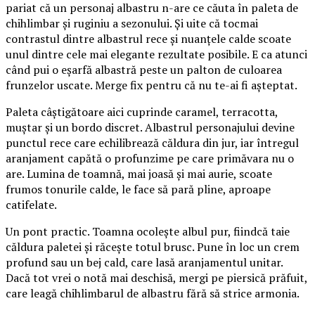
pariat că un personaj albastru n-are ce căuta în paleta de
chihlimbar și ruginiu a sezonului. Și uite că tocmai
contrastul dintre albastrul rece și nuanțele calde scoate
unul dintre cele mai elegante rezultate posibile. E ca atunci
când pui o eșarfă albastră peste un palton de culoarea
frunzelor uscate. Merge fix pentru că nu te-ai fi așteptat.
Paleta câștigătoare aici cuprinde caramel, terracotta,
muștar și un bordo discret. Albastrul personajului devine
punctul rece care echilibrează căldura din jur, iar întregul
aranjament capătă o profunzime pe care primăvara nu o
are. Lumina de toamnă, mai joasă și mai aurie, scoate
frumos tonurile calde, le face să pară pline, aproape
catifelate.
Un pont practic. Toamna ocolește albul pur, fiindcă taie
căldura paletei și răcește totul brusc. Pune în loc un crem
profund sau un bej cald, care lasă aranjamentul unitar.
Dacă tot vrei o notă mai deschisă, mergi pe piersică prăfuit,
care leagă chihlimbarul de albastru fără să strice armonia.