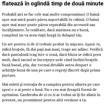
flatează în oglindă timp de două minute
Probabil aici se fac cele mai multe compromisuri. O haină
ușor mai mică poate părea suportabilă în cabină. O haină
ușor mai mare poate părea reparabilă din accesorii sau
încălțăminte. În realitate, dacă mărimea nu e bună,
compleul nu va avea viață lungă în dulapul tău.
Un set pentru zi de zi trebuie probat în mișcare. Așază-te,
ridică brațele, fă doi pași mai mari, trage aer adânc. Verifică
dacă pantalonii trag într-o zonă, dacă bluza se ridică prea
mult, dacă sacoul se încrețește urât când închizi brațele.
Sună banal, știu, dar tocmai detaliile astea despart o
achiziție bună de una pe care o regreți discret după prima
purtare.
Mai există și tentația de a cumpăra pentru silueta pe care
speri s-o ai peste o lună. Nu e cea mai dreaptă formă de
optimism. Garderoba de zi cu zi ar trebui să îți fie aliată în
prezent, nu promisiune pentru altă versiune a ta.