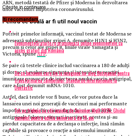
ARN, metodă testată de Pfizer și Moderna în dezvoltarea
Citeste in continuare
unor vaccinuri împotriva coronavirusului.
Iti recomandam
Pentru ce boală ar fi util noul vaccin
Potrivit primelor informații, vaccinul testat de Moderna se
adresează subtipurilor gripei A, denumite H1N1 şi H3N2,
EvenimenteGratuite.ro promovează online evenimentele cu
precum şi celor ale gripei B, liniile virale Yamagata şi
acces gratuit din România
Victoria, spune
AFP
.
Se pare că testele clinice includ vaccinarea a 180 de adulţi
şi doresc să evalueze siguranţa şi intensitatea reacţiei
De ce buzoienii care țin la imaginea lor aleg Botoșaniul pentru
imunitare provocate de injectarea noului vaccin antigripal,
transformarea zâmbetului: Standarde internaționale la
care a fost denumit mRNA-1010.
Dentastic
Astfel, dacă testele vor fi bune, ele vor putea duce la
lansarea unei noi generaţii de vaccinuri mai performante
Tot ce trebuie sa stii inainte de Summer Well 2026. Ghidul
împotriva gripei. Din cauza faptului că vaccinurile
antigripale folosesc virusuri inactivate, acestea și-au
complet pentru editia aniversara de 15 ani
pierdut capacitatea de a declanşa o infecţie, însă rămân
capabile să provoace o reacţie a sistemului imunitar.