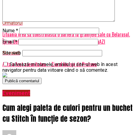
Sursă foto: Dreamstime
Articole pe aceiasi tema:
prima
Urmatorul
Nume
*
Lituania vrea să construiască o barieră la granițele sale cu Belarusul.
Își va defășura armata la frontieră – Capital | BuzauAZI
Email
*
Nu ratati
Site web
Asta a fost securitatea – Ziarul Incisiv de Prahova
Salvează-mi numele, emailul și site-ul web în acest
navigator pentru data viitoare când o să comentez.
Eveniment
Cum alegi paleta de culori pentru un buchet
cu Stitch în funcție de sezon?