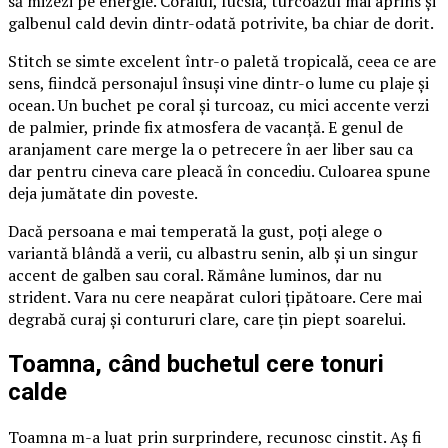
să mizezi pe energie. Coralul, fucsia, turcoazul mai aprins și
galbenul cald devin dintr-odată potrivite, ba chiar de dorit.
Stitch se simte excelent într-o paletă tropicală, ceea ce are
sens, fiindcă personajul însuși vine dintr-o lume cu plaje și
ocean. Un buchet pe coral și turcoaz, cu mici accente verzi
de palmier, prinde fix atmosfera de vacanță. E genul de
aranjament care merge la o petrecere în aer liber sau ca
dar pentru cineva care pleacă în concediu. Culoarea spune
deja jumătate din poveste.
Dacă persoana e mai temperată la gust, poți alege o
variantă blândă a verii, cu albastru senin, alb și un singur
accent de galben sau coral. Rămâne luminos, dar nu
strident. Vara nu cere neapărat culori țipătoare. Cere mai
degrabă curaj și contururi clare, care țin piept soarelui.
Toamna, când buchetul cere tonuri
calde
Toamna m-a luat prin surprindere, recunosc cinstit. Aș fi