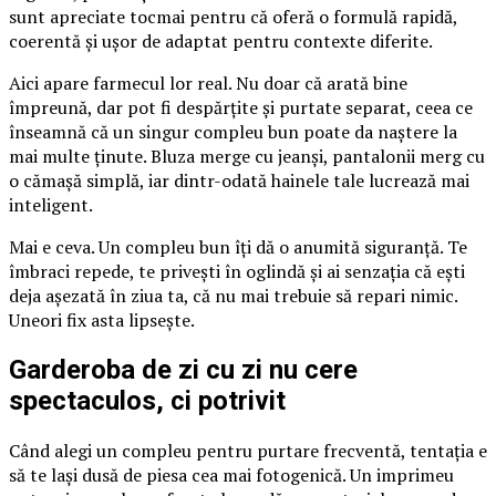
sunt apreciate tocmai pentru că oferă o formulă rapidă,
coerentă și ușor de adaptat pentru contexte diferite.
Aici apare farmecul lor real. Nu doar că arată bine
împreună, dar pot fi despărțite și purtate separat, ceea ce
înseamnă că un singur compleu bun poate da naștere la
mai multe ținute. Bluza merge cu jeanși, pantalonii merg cu
o cămașă simplă, iar dintr-odată hainele tale lucrează mai
inteligent.
Mai e ceva. Un compleu bun îți dă o anumită siguranță. Te
îmbraci repede, te privești în oglindă și ai senzația că ești
deja așezată în ziua ta, că nu mai trebuie să repari nimic.
Uneori fix asta lipsește.
Garderoba de zi cu zi nu cere
spectaculos, ci potrivit
Când alegi un compleu pentru purtare frecventă, tentația e
să te lași dusă de piesa cea mai fotogenică. Un imprimeu