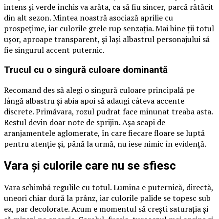
intens și verde închis va arăta, ca să fiu sincer, parcă rătăcit
din alt sezon. Mintea noastră asociază aprilie cu
prospețime, iar culorile grele rup senzația. Mai bine ții totul
ușor, aproape transparent, și lași albastrul personajului să
fie singurul accent puternic.
Trucul cu o singură culoare dominantă
Recomand des să alegi o singură culoare principală pe
lângă albastru și abia apoi să adaugi câteva accente
discrete. Primăvara, rozul pudrat face minunat treaba asta.
Restul devin doar note de sprijin. Așa scapi de
aranjamentele aglomerate, în care fiecare floare se luptă
pentru atenție și, până la urmă, nu iese nimic în evidență.
Vara și culorile care nu se sfiesc
Vara schimbă regulile cu totul. Lumina e puternică, directă,
uneori chiar dură la prânz, iar culorile palide se topesc sub
ea, par decolorate. Acum e momentul să crești saturația și