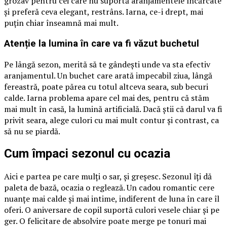
grozav pentru cei care nu suportă aranjamentele încărcate
și preferă ceva elegant, restrâns. Iarna, ce-i drept, mai
puțin chiar înseamnă mai mult.
Atenție la lumina în care va fi văzut buchetul
Pe lângă sezon, merită să te gândești unde va sta efectiv
aranjamentul. Un buchet care arată impecabil ziua, lângă
fereastră, poate părea cu totul altceva seara, sub becuri
calde. Iarna problema apare cel mai des, pentru că stăm
mai mult în casă, la lumină artificială. Dacă știi că darul va fi
privit seara, alege culori cu mai mult contur și contrast, ca
să nu se piardă.
Cum împaci sezonul cu ocazia
Aici e partea pe care mulți o sar, și greșesc. Sezonul îți dă
paleta de bază, ocazia o reglează. Un cadou romantic cere
nuanțe mai calde și mai intime, indiferent de luna în care îl
oferi. O aniversare de copil suportă culori vesele chiar și pe
ger. O felicitare de absolvire poate merge pe tonuri mai