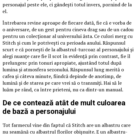
personajul peste ele, ci gândești totul invers, pornind de la
el.
Întrebarea revine aproape de fiecare dată, fie că e vorba de
o aniversare, de un gest pentru cineva drag sau de un cadou
pentru un colecționar al universului ăsta. Ce culori merg cu
Stitch și cum le potrivești cu perioada anului. Răspunsul
scurt e că pornești de la albastrul-turcoaz al personajului și
alegi nuanțe care fie îl scot în evidență prin contrast, fie îl
prelungesc prin tonuri apropiate, ajustând totul după
lumina și atmosfera sezonului. Răspunsul lung merită o
cafea și câteva minute, fiindcă depinde de anotimp, de
lumină și de starea pe care vrei să o transmiți. Hai să le
luăm pe rând, ca între prieteni, nu ca dintr-un manual.
De ce contează atât de mult culoarea
de bază a personajului
Tot farmecul vine din faptul că Stitch are un albastru care
nu seamănă cu albastrul florilor obișnuite. E un albastru-