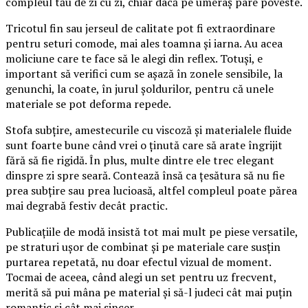
compleul tău de zi cu zi, chiar dacă pe umeraș pare poveste.
Tricotul fin sau jerseul de calitate pot fi extraordinare
pentru seturi comode, mai ales toamna și iarna. Au acea
moliciune care te face să le alegi din reflex. Totuși, e
important să verifici cum se așază în zonele sensibile, la
genunchi, la coate, în jurul șoldurilor, pentru că unele
materiale se pot deforma repede.
Stofa subțire, amestecurile cu viscoză și materialele fluide
sunt foarte bune când vrei o ținută care să arate îngrijit
fără să fie rigidă. În plus, multe dintre ele trec elegant
dinspre zi spre seară. Contează însă ca țesătura să nu fie
prea subțire sau prea lucioasă, altfel compleul poate părea
mai degrabă festiv decât practic.
Publicațiile de modă insistă tot mai mult pe piese versatile,
pe straturi ușor de combinat și pe materiale care susțin
purtarea repetată, nu doar efectul vizual de moment.
Tocmai de aceea, când alegi un set pentru uz frecvent,
merită să pui mâna pe material și să-l judeci cât mai puțin
romantic și cât mai sincer.