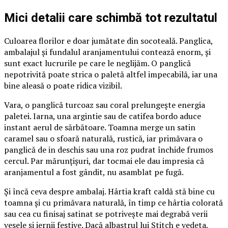
Mici detalii care schimbă tot rezultatul
Culoarea florilor e doar jumătate din socoteală. Panglica,
ambalajul și fundalul aranjamentului contează enorm, și
sunt exact lucrurile pe care le neglijăm. O panglică
nepotrivită poate strica o paletă altfel impecabilă, iar una
bine aleasă o poate ridica vizibil.
Vara, o panglică turcoaz sau coral prelungește energia
paletei. Iarna, una argintie sau de catifea bordo aduce
instant aerul de sărbătoare. Toamna merge un satin
caramel sau o sfoară naturală, rustică, iar primăvara o
panglică de in deschis sau una roz pudrat închide frumos
cercul. Par mărunțișuri, dar tocmai ele dau impresia că
aranjamentul a fost gândit, nu asamblat pe fugă.
Și încă ceva despre ambalaj. Hârtia kraft caldă stă bine cu
toamna și cu primăvara naturală, în timp ce hârtia colorată
sau cea cu finisaj satinat se potrivește mai degrabă verii
vesele și iernii festive. Dacă albastrul lui Stitch e vedeta,