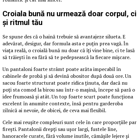
Croiala bună nu urmează doar corpul, ci
și ritmul tău
Se spune des că o haină trebuie să avantajeze silueta. E
adevărat, desigur, dar formula asta e puțin prea vagă. În
viața reală, o croială bună nu doar că îți vine bine, ci te lasă
să trăiești în ea fără să te pedepsească la fiecare mișcare.
Un pantaloni foarte strâmt poate arăta impecabil în
cabinele de probă și să devină obositor după două ore. Un
sacou foarte structurat poate ridica ținuta, dar dacă nu
poți sta comod la birou sau într-o mașină, începe să pară o
idee frumoasă și atât. Un top foarte scurt poate funcționa
excelent în anumite contexte, însă pentru garderoba
zilnică ai nevoie, de obicei, de ceva mai flexibil.
Cele mai reușite compleuri sunt cele în care proporțiile par
firești. Pantalonii drepți sau ușor largi, fustele line,
hanoracele curate, fără volume inutile, cămășile lejere și