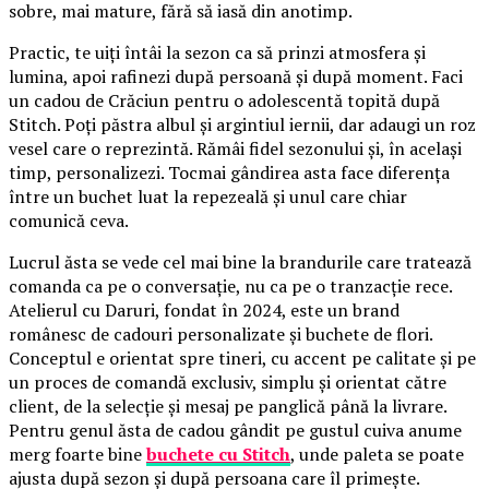
sobre, mai mature, fără să iasă din anotimp.
Practic, te uiți întâi la sezon ca să prinzi atmosfera și
lumina, apoi rafinezi după persoană și după moment. Faci
un cadou de Crăciun pentru o adolescentă topită după
Stitch. Poți păstra albul și argintiul iernii, dar adaugi un roz
vesel care o reprezintă. Rămâi fidel sezonului și, în același
timp, personalizezi. Tocmai gândirea asta face diferența
între un buchet luat la repezeală și unul care chiar
comunică ceva.
Lucrul ăsta se vede cel mai bine la brandurile care tratează
comanda ca pe o conversație, nu ca pe o tranzacție rece.
Atelierul cu Daruri, fondat în 2024, este un brand
românesc de cadouri personalizate și buchete de flori.
Conceptul e orientat spre tineri, cu accent pe calitate și pe
un proces de comandă exclusiv, simplu și orientat către
client, de la selecție și mesaj pe panglică până la livrare.
Pentru genul ăsta de cadou gândit pe gustul cuiva anume
merg foarte bine
buchete cu Stitch
, unde paleta se poate
ajusta după sezon și după persoana care îl primește.