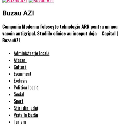
Buzau AZI
Compania Moderna folosește tehnologia ARN pentru un nou
vaccin antigripal. Studiile clinice au început deja – Capital |
BuzauAZI
Administrație locală
Afaceri
Cultură
Eveniment
Exclusiv
Politică locală
Social
Sport
Știri din județ
Viața în Buzău
Turism