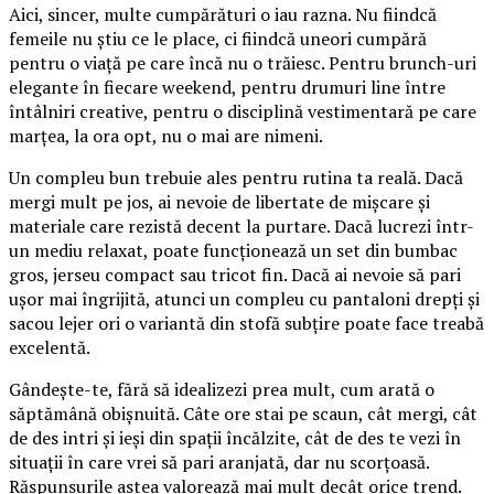
Aici, sincer, multe cumpărături o iau razna. Nu fiindcă
femeile nu știu ce le place, ci fiindcă uneori cumpără
pentru o viață pe care încă nu o trăiesc. Pentru brunch-uri
elegante în fiecare weekend, pentru drumuri line între
întâlniri creative, pentru o disciplină vestimentară pe care
marțea, la ora opt, nu o mai are nimeni.
Un compleu bun trebuie ales pentru rutina ta reală. Dacă
mergi mult pe jos, ai nevoie de libertate de mișcare și
materiale care rezistă decent la purtare. Dacă lucrezi într-
un mediu relaxat, poate funcționează un set din bumbac
gros, jerseu compact sau tricot fin. Dacă ai nevoie să pari
ușor mai îngrijită, atunci un compleu cu pantaloni drepți și
sacou lejer ori o variantă din stofă subțire poate face treabă
excelentă.
Gândește-te, fără să idealizezi prea mult, cum arată o
săptămână obișnuită. Câte ore stai pe scaun, cât mergi, cât
de des intri și ieși din spații încălzite, cât de des te vezi în
situații în care vrei să pari aranjată, dar nu scorțoasă.
Răspunsurile astea valorează mai mult decât orice trend.