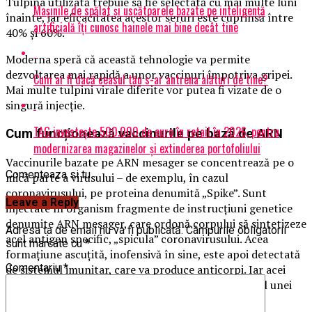
Tulpina utilizată trebuie să fie selectată cu mai multe luni
Mașinile de spălat și uscătoarele bazate pe inteligență
înainte, iar eficacitatea acestor seruri este cuprinsă între
artificială îți cunosc hainele mai bine decât tine
40% şi 60%.
Moderna speră că această tehnologie va permite
dezvoltarea mai rapidă a unor vaccinuri împotriva gripei.
Cum ar fi dacă ceasul tău s-ar antrena alături de tine?
Mai multe tulpini virale diferite vor putea fi vizate de o
singură injecţie.
TAG investește 500.000 de euro în retail în 2026, pentru
Cum funcționează vaccinurile pe bază de ARN
modernizarea magazinelor și extinderea portofoliului
Vaccinurile bazate pe ARN mesager se concentrează pe o
Comenteaza si tu
mică parte a virusului – de exemplu, în cazul
coronavirusului, pe proteina denumită „Spike”. Sunt
Leave a Reply
injectate în organism fragmente de instrucţiuni genetice
denumite ARN mesager, care ordonă corpului să sintetizeze
Adresa ta de email nu va fi publicată.
Câmpurile obligatorii
acel antigen specific, „spicula” coronavirusului. Acea
sunt marcate cu
*
formaţiune ascuţită, inofensivă în sine, este apoi detectată
Comentariu
*
de sistemul imunitar, care va produce anticorpi. Iar acei
anticorpi vor putea apoi să combată virusul în cazul unei
infecţii reale.