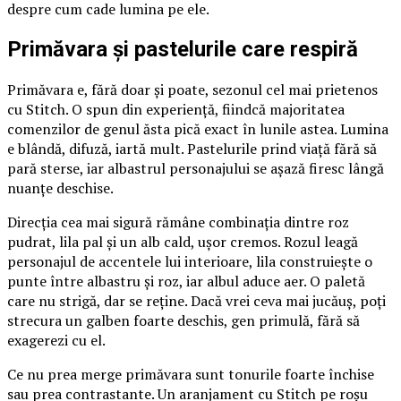
despre cum cade lumina pe ele.
Primăvara și pastelurile care respiră
Primăvara e, fără doar și poate, sezonul cel mai prietenos
cu Stitch. O spun din experiență, fiindcă majoritatea
comenzilor de genul ăsta pică exact în lunile astea. Lumina
e blândă, difuză, iartă mult. Pastelurile prind viață fără să
pară sterse, iar albastrul personajului se așază firesc lângă
nuanțe deschise.
Direcția cea mai sigură rămâne combinația dintre roz
pudrat, lila pal și un alb cald, ușor cremos. Rozul leagă
personajul de accentele lui interioare, lila construiește o
punte între albastru și roz, iar albul aduce aer. O paletă
care nu strigă, dar se reține. Dacă vrei ceva mai jucăuș, poți
strecura un galben foarte deschis, gen primulă, fără să
exagerezi cu el.
Ce nu prea merge primăvara sunt tonurile foarte închise
sau prea contrastante. Un aranjament cu Stitch pe roșu