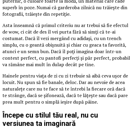
puternic, o culoare foarte la modă, un material care cade
superb în poze. Numai că garderoba zilnică nu trăiește din
fotografii, trăiește din repetiție.
Asta înseamnă că primul criteriu nu ar trebui să fie efectul
de wow, ci cât de des îl vei purta fără să simți că te-ai
costumat. Dacă îl vezi mergând cu adidași, cu un trench
simplu, cu o geantă obișnuită și chiar cu geaca ta favorită,
atunci e un semn bun. Dacă îl poți imagina doar într-un
context perfect, cu pantofi perfecți și păr perfect, probabil
va rămâne mai mult în dulap decât pe tine.
Hainele pentru viața de zi cu zi trebuie să aibă ceva ușor de
locuit. Nu spun să fie banale, deloc. Dar au nevoie de acea
naturalețe care nu te face să te întrebi la fiecare oră dacă
te strânge, dacă se șifonează, dacă te lățește sau dacă pare
prea mult pentru o simplă ieșire după pâine.
Începe cu stilul tău real, nu cu
versiunea ta imaginară