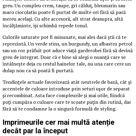
greu. Un compleu crem, taupe, gri călduț, bleumarin sau
maro ciocolatiu poate fi purtat de multe ori fără să pară
mereu același. Cu alte accesorii, alt strat deasupra, altă
încălțăminte, își schimbă repede tonul.
Culorile saturate pot fi minunate, mai ales dacă știi că te
reprezintă. Un verde stins, un burgundy, un albastru petrol
sau un roz prăfuit pot aduce viață garderobei fără să devină
greu de integrat. Doar că e bine să alegi o nuanță care se
întâlnește deja cu restul hainelor tale, nu una care cere un
dulap nou ca să poată fi purtată.
Tendințele actuale favorizează atât neutrele de bază, cât și
accentele de culoare introduse prin seturi ușor de separat
și recombinat. Asta face compleurile și mai utile, fiindcă
poți cumpăra o culoare care te scoate puțin din rutină, dar
fără să te condamne la o singură formulă de styling.
Imprimeurile cer mai multă atenție
decât par la început