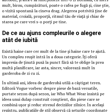
mult, birou, cumpărături, poate o cafea pe fugă și, cine știe,
o vizită spontană la cineva drag. Alegerea potrivită ține de
material, croială, proporții, ritmul tău de viață și chiar de
starea pe care vrei s-o porți pe tine.
De ce au ajuns compleurile o alegere
atât de iubită
Există haine care cer mult de la tine și haine care te ajută.
Un compleu reușit intră în a doua categorie. Îți oferă
impresia de ținută pusă la punct fără să te oblige la prea
multă planificare, iar asta, sincer, valorează mult în
garderoba de zi cu zi.
În ultimii ani, ideea de garderobă utilă a câștigat teren.
Editorii Vogue vorbesc despre piese de bază versatile,
purtate sezon după sezon, iar Who What Wear insistă pe
ideea unui dulap construit conștient, din piese care se
combină ușor și reduc stresul deciziilor zilnice. În același
registru, publicațiile de stil observă că seturile coordonate