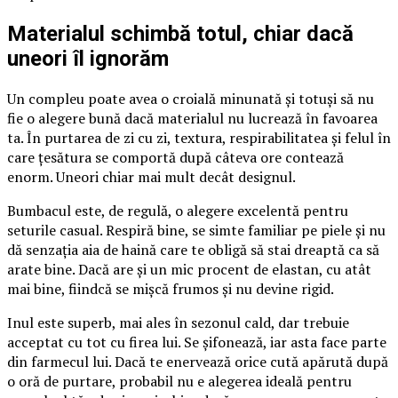
Materialul schimbă totul, chiar dacă
uneori îl ignorăm
Un compleu poate avea o croială minunată și totuși să nu
fie o alegere bună dacă materialul nu lucrează în favoarea
ta. În purtarea de zi cu zi, textura, respirabilitatea și felul în
care țesătura se comportă după câteva ore contează
enorm. Uneori chiar mai mult decât designul.
Bumbacul este, de regulă, o alegere excelentă pentru
seturile casual. Respiră bine, se simte familiar pe piele și nu
dă senzația aia de haină care te obligă să stai dreaptă ca să
arate bine. Dacă are și un mic procent de elastan, cu atât
mai bine, fiindcă se mișcă frumos și nu devine rigid.
Inul este superb, mai ales în sezonul cald, dar trebuie
acceptat cu tot cu firea lui. Se șifonează, iar asta face parte
din farmecul lui. Dacă te enervează orice cută apărută după
o oră de purtare, probabil nu e alegerea ideală pentru