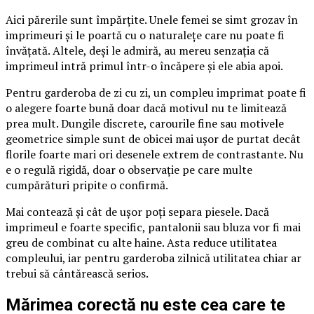
Aici părerile sunt împărțite. Unele femei se simt grozav în
imprimeuri și le poartă cu o naturalețe care nu poate fi
învățată. Altele, deși le admiră, au mereu senzația că
imprimeul intră primul într-o încăpere și ele abia apoi.
Pentru garderoba de zi cu zi, un compleu imprimat poate fi
o alegere foarte bună doar dacă motivul nu te limitează
prea mult. Dungile discrete, carourile fine sau motivele
geometrice simple sunt de obicei mai ușor de purtat decât
florile foarte mari ori desenele extrem de contrastante. Nu
e o regulă rigidă, doar o observație pe care multe
cumpărături pripite o confirmă.
Mai contează și cât de ușor poți separa piesele. Dacă
imprimeul e foarte specific, pantalonii sau bluza vor fi mai
greu de combinat cu alte haine. Asta reduce utilitatea
compleului, iar pentru garderoba zilnică utilitatea chiar ar
trebui să cântărească serios.
Mărimea corectă nu este cea care te