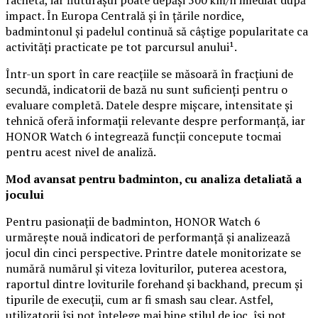
rachetă, iar fluturașul poate depăși 500 km/h imediat după
impact. În Europa Centrală și în țările nordice,
badmintonul și padelul continuă să câștige popularitate ca
activități practicate pe tot parcursul anului¹.
Într-un sport în care reacțiile se măsoară în fracțiuni de
secundă, indicatorii de bază nu sunt suficienți pentru o
evaluare completă. Datele despre mișcare, intensitate și
tehnică oferă informații relevante despre performanță, iar
HONOR Watch 6 integrează funcții concepute tocmai
pentru acest nivel de analiză.
Mod avansat pentru badminton, cu analiza detaliată a
jocului
Pentru pasionații de badminton, HONOR Watch 6
urmărește nouă indicatori de performanță și analizează
jocul din cinci perspective. Printre datele monitorizate se
numără numărul și viteza loviturilor, puterea acestora,
raportul dintre loviturile forehand și backhand, precum și
tipurile de execuții, cum ar fi smash sau clear. Astfel,
utilizatorii își pot înțelege mai bine stilul de joc, își pot