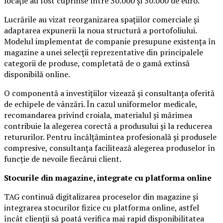
locație au fost cuprinse între 30.000 și 50.000 de euro.
Lucrările au vizat reorganizarea spațiilor comerciale și
adaptarea expunerii la noua structură a portofoliului.
Modelul implementat de companie presupune existența în
magazine a unei selecții reprezentative din principalele
categorii de produse, completată de o gamă extinsă
disponibilă online.
O componentă a investițiilor vizează și consultanța oferită
de echipele de vânzări. În cazul uniformelor medicale,
recomandarea privind croiala, materialul și mărimea
contribuie la alegerea corectă a produsului și la reducerea
retururilor. Pentru încălțămintea profesională și produsele
compresive, consultanța facilitează alegerea produselor în
funcție de nevoile fiecărui client.
Stocurile din magazine, integrate cu platforma online
TAG continuă digitalizarea proceselor din magazine și
integrarea stocurilor fizice cu platforma online, astfel
încât clienții să poată verifica mai rapid disponibilitatea