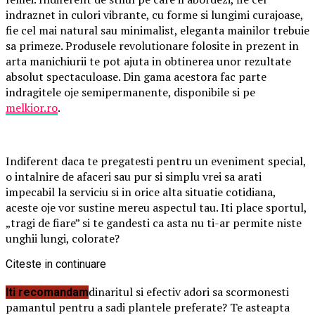
indraznet in culori vibrante, cu forme si lungimi curajoase,
fie cel mai natural sau minimalist, eleganta mainilor trebuie
sa primeze. Produsele revolutionare folosite in prezent in
arta manichiurii te pot ajuta in obtinerea unor rezultate
absolut spectaculoase. Din gama acestora fac parte
indragitele oje semipermanente, disponibile si pe
melkior.ro
.
Indiferent daca te pregatesti pentru un eveniment special,
o intalnire de afaceri sau pur si simplu vrei sa arati
impecabil la serviciu si in orice alta situatie cotidiana,
aceste oje vor sustine mereu aspectul tau. Iti place sportul,
„tragi de fiare” si te gandesti ca asta nu ti-ar permite niste
unghii lungi, colorate?
Citeste in continuare
Te relaxeaza gradinaritul si efectiv adori sa scormonesti
Iti recomandam
pamantul pentru a sadi plantele preferate? Te asteapta