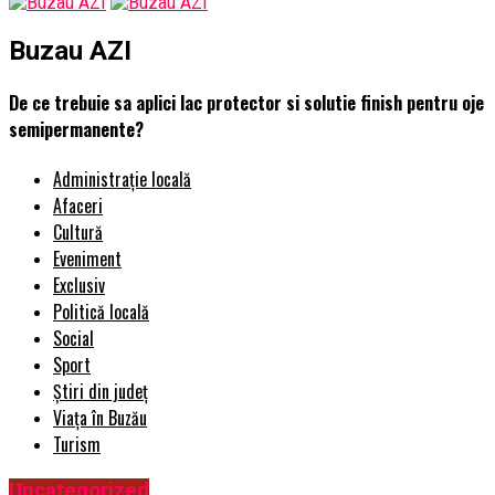
Buzau AZI
De ce trebuie sa aplici lac protector si solutie finish pentru oje
semipermanente?
Administrație locală
Afaceri
Cultură
Eveniment
Exclusiv
Politică locală
Social
Sport
Știri din județ
Viața în Buzău
Turism
Uncategorized