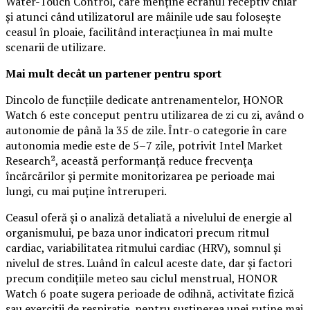
Water-Touch Control, care menține ecranul receptiv chiar
și atunci când utilizatorul are mâinile ude sau folosește
ceasul în ploaie, facilitând interacțiunea în mai multe
scenarii de utilizare.
Mai mult decât un partener pentru sport
Dincolo de funcțiile dedicate antrenamentelor, HONOR
Watch 6 este conceput pentru utilizarea de zi cu zi, având o
autonomie de până la 35 de zile. Într-o categorie în care
autonomia medie este de 5–7 zile, potrivit Intel Market
Research², această performanță reduce frecvența
încărcărilor și permite monitorizarea pe perioade mai
lungi, cu mai puține întreruperi.
Ceasul oferă și o analiză detaliată a nivelului de energie al
organismului, pe baza unor indicatori precum ritmul
cardiac, variabilitatea ritmului cardiac (HRV), somnul și
nivelul de stres. Luând în calcul aceste date, dar și factori
precum condițiile meteo sau ciclul menstrual, HONOR
Watch 6 poate sugera perioade de odihnă, activitate fizică
sau exerciții de respirație, pentru susținerea unei rutine mai