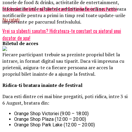
zonele de food & drinks, activitatile de entertainment,
Starbucks: motivul real pentru care Șorțurile Barista sunt verzi
informatiile utile si biletele achizitionate online. Activeaza
notificarile pentru a primi in timp real toate update-urile
Nu ratati
importante pe parcursul festivalului.
Vrei sa slabesti sanatos? Hidrateaza-te constant cu ajutorul unui
dozator de apa!
Biletul de acces
Fiecare participant trebuie sa prezinte propriul bilet la
intrare, in format digital sau tiparit. Daca vii impreuna cu
prietenii, asigura-te ca fiecare persoana are acces la
propriul bilet inainte de a ajunge la festival.
Ridica-t
i br
at
ara
inainte de festival
Daca esti dintre cei mai bine pregatiti, poti ridica, intre 3 si
6 August, bratara din:
Orange Shop Victoriei (9:00 – 18:00)
Orange Shop Plaza (12:00 – 20:00)
Orange Shop Park Lake (12:00 – 20:00)