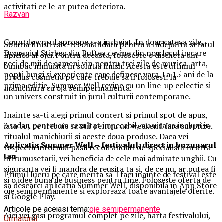
activitati ce le-ar putea deteriora.
Razvan
Countdown-ul aproape s-a incheiat. In doar cateva zile,
Solutia finish este recomandata pentru a indeparta stratul
Domeniul Stirbey din Buftea devine din nou locul in care
lipicios al ojei. Pentru aceasta, foloseste o discheta din
zeci de mii de oameni vin pentru trei zile de muzica, arta,
bumbac inmuiata in solutia finish. Acesta este ultimul
nopti lungi si experiente care definesc vara. La 15 ani de la
produs cosmetic pe care trebuie sa il folosesti la
prima editie, Summer Well revine cu un line-up eclectic si
manichiura cu oja semipermanenta.
un univers construit in jurul culturii contemporane.
Inainte sa-ti alegi primul concert si primul spot de apus,
Asadar, pentru un rezultat impecabil, nu uita sa incluzi in
iata tot ce trebuie sa stii pentru un weekend fara surprize.
ritualul manichiurii si aceste doua produse. Daca vei
Aplica
t
ia Summer Well
– festivalul, direct in buzunarul
respecta intocmai pasii recomandati de specialistii in arta
tau
infrumusetarii, vei beneficia de cele mai admirate unghii. Cu
siguranta vei fi mandra de reusita ta si, de ce nu, ar putea fi
Primul lucru pe care merita sa-l faci inainte de festival este
si o idee buna de business pentru tine. Foloseste oferta de
sa descarci aplicatia Summer Well, disponibila in App Store
oje semipermanente si exploreaza toate avantajele oferite.
si Google Play.
Articole pe aceiasi tema:
oje semipermanente
Aici vei gasi programul complet pe zile, harta festivalului,
Urmatorul