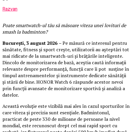
Razvan
Poate smartwatch-ul t
ău
să măsoare viteza unei lovituri de
smash la badminton?
București,
3 august 2026
–
Pe măsură ce interesul pentru
sănătate, fitness și sport crește, utilizatorii au așteptări tot
mai ridicate de la smartwatch-uri și brățările inteligente.
Dincolo de monitorizarea de bază, aceștia caută informații
relevante despre performanță, funcții care îi pot susține în
timpul antrenamentelor și instrumente dedicate sănătății
și stării de bine. HONOR Watch 6 răspunde acestor nevoi
prin funcții avansate de monitorizare sportivă și analiză a
datelor.
Această evoluție este vizibilă mai ales în cazul sporturilor în
care viteza și precizia sunt esențiale. Badmintonul,
practicat de peste 330 de milioane de persoane la nivel
mondial, este recunoscut drept cel mai rapid sport cu