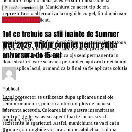
de mult cu oja normala, acestea sunt imbatabile la
durabilitate si luciu. Manichiura cu acest tip de oja
reprezinta si o alternativa la unghiile cu gel, fiind mai usor
Uncategorized
si mai rapid de aplicat.
Tot ce trebuie sa stii inainte de Summer
Totusi, ce anume ii ofera durabilitatea si stralucirea? Doua
Well 2026. Ghidul complet pentru editia
produse se ocupa de aceste sarcini: lacul protector si
aniversara de 15 ani
solutia finish. Dupa ce se aplica oja semipermanenta in
doua straturi, care se usuca pe rand cu ajutorul unei lampi
UV, se aplica lacul, urmand ca la final sa fie aplicata solutia
finish.
Publicat
Lacul protector se utilizeaza dupa aplicarea unei oje
acum o zi
semipermanente, pentru a oferi un plus de luciu si
pe
aderenta acesteia. Culoarea isi va pastra intensitatea
pentru 14 zile, va avea aspect foarte lucios si va fi
august 5, 2026
rezistenta la zgarieturi. Astfel, manichiura ta va fi ca in
prima zi, iar unghiile vor arata impecabil chiar si dupa
De