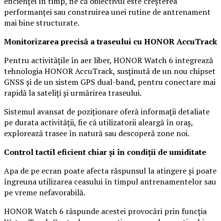
eficienței în timp, fie că obiectivul este creșterea
performanței sau construirea unei rutine de antrenament
mai bine structurate.
Monitorizarea precisă a traseului cu HONOR AccuTrack
Pentru activitățile în aer liber, HONOR Watch 6 integrează
tehnologia HONOR AccuTrack, susținută de un nou chipset
GNSS și de un sistem GPS dual-band, pentru conectare mai
rapidă la sateliți și urmărirea traseului.
Sistemul avansat de poziționare oferă informații detaliate
pe durata activității, fie că utilizatorii aleargă în oraș,
explorează trasee în natură sau descoperă zone noi.
Control tactil eficient chiar și în condiții de umiditate
Apa de pe ecran poate afecta răspunsul la atingere și poate
îngreuna utilizarea ceasului în timpul antrenamentelor sau
pe vreme nefavorabilă.
HONOR Watch 6 răspunde acestei provocări prin funcția