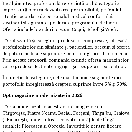
Încălțămintea profesională reprezintă o altă categorie
importantă pentru dezvoltarea portofoliului, pe fondul
atenției acordate de personalul medical confortului,
susținerii și siguranței pe durata programului de lucru.
Oferta include branduri precum Coqui, Scholl și Wock.
TAG dezvoltă și categoria produselor compresive, adresată
profesioniștilor din sănătate și pacienților, precum și oferta
de paturi medicale și produse pentru îngrijirea la domiciliu.
Prin aceste categorii, compania extinde oferta magazinelor
către produse destinate îngrijirii și recuperării pacienților.
În funcție de categorie, cele mai dinamice segmente din
portofoliu înregistrează creșteri cuprinse între 5% și 30%.
Opt magazine modernizate în 2026
TAG a modernizat în acest an opt magazine din:
Târgoviște, Piatra Neamț, Bacău, Focșani, Târgu Jiu, Craiova
și București, unde au fost renovate unitățile de lângă
spitalele Floreasca și Obregia. Investițiile pentru fiecare