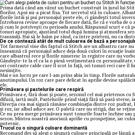
Prima dată când am văzut un buchet construit în jurul lui Sti
florilor. Apoi mi-a picat fisa. Tot secretul stă în culoare. Alb
florile întâi și pui personajul peste ele, ci gândești totul invers
Întrebarea revine aproape de fiecare dată, fie că e vorba de o
și cum le potrivești cu perioada anului. Răspunsul scurt e că po
tonuri apropiate, ajustând totul după lumina și atmosfera sezo
transmiți. Hai să le luăm pe rând, ca între prieteni, nu ca din
De ce contează atât de mult culoarea de bază a personajul
Tot farmecul vine din faptul că Stitch are un albastru care nu 
înseamnă că personajul aduce deja două culori în ecuație înain
care albastrul rece și florile nimeresc în registre care nu vorbe
Gândește-te la el ca la o piesă vestimentară cu personalitate. C
ori contraste calde care îl scot în față, ori tonuri reci care îl
nesimțite.
Mai e un lucru pe care l-am prins abia în timp. Florile naturale
anotimpului. Un roz care pare delicat în aprilie devine spălăc
ele.
Primăvara și pastelurile care respiră
Primăvara e, fără doar și poate, sezonul cel mai prietenos cu S
difuză, iartă mult. Pastelurile prind viață fără să pară sterse, 
Direcția cea mai sigură rămâne combinația dintre roz pudrat, li
și roz, iar albul aduce aer. O paletă care nu strigă, dar se reți
Ce nu prea merge primăvara sunt tonurile foarte închise sau pre
sezon. Mintea noastră asociază aprilie cu prospețime, iar culori
puternic.
Trucul cu o singură culoare dominantă
Recomand des să alegi o singură culoare principală pe lângă al