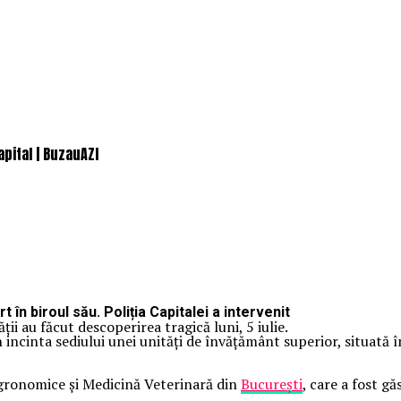
apital | BuzauAZI
în biroul său. Poliția Capitalei a intervenit
ții au făcut descoperirea tragică luni, 5 iulie.
n incinta sediului unei unități de învățământ superior, situată 
 Agronomice şi Medicină Veterinară din
Bucureşti
, care a fost g