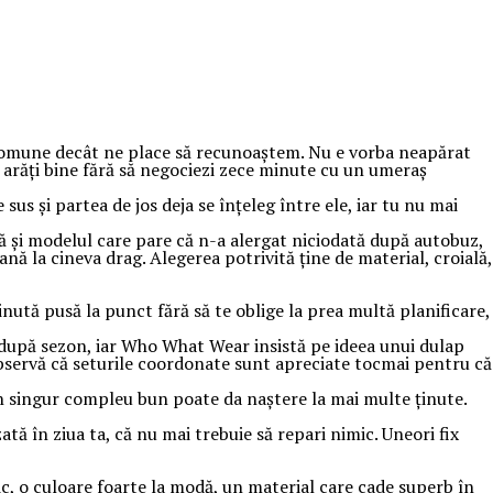
mai comune decât ne place să recunoaștem. Nu e vorba neapărat
să arăți bine fără să negociezi zece minute cu un umeraș
 sus și partea de jos deja se înțeleg între ele, iar tu nu mai
ă și modelul care pare că n-a alergat niciodată după autobuz,
ană la cineva drag. Alegerea potrivită ține de material, croială,
ținută pusă la punct fără să te oblige la prea multă planificare,
on după sezon, iar Who What Wear insistă pe ideea unui dulap
il observă că seturile coordonate sunt apreciate tocmai pentru că
un singur compleu bun poate da naștere la mai multe ținute.
ată în ziua ta, că nu mai trebuie să repari nimic. Uneori fix
c, o culoare foarte la modă, un material care cade superb în