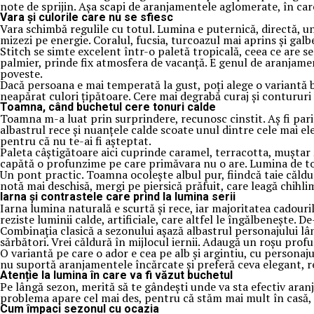
note de sprijin. Așa scapi de aranjamentele aglomerate, în care
Vara și culorile care nu se sfiesc
Vara schimbă regulile cu totul. Lumina e puternică, directă, un
mizezi pe energie. Coralul, fucsia, turcoazul mai aprins și galb
Stitch se simte excelent într-o paletă tropicală, ceea ce are se
palmier, prinde fix atmosfera de vacanță. E genul de aranjame
poveste.
Dacă persoana e mai temperată la gust, poți alege o variantă b
neapărat culori țipătoare. Cere mai degrabă curaj și contururi c
Toamna, când buchetul cere tonuri calde
Toamna m-a luat prin surprindere, recunosc cinstit. Aș fi paria
albastrul rece și nuanțele calde scoate unul dintre cele mai el
pentru că nu te-ai fi așteptat.
Paleta câștigătoare aici cuprinde caramel, terracotta, muștar 
capătă o profunzime pe care primăvara nu o are. Lumina de toam
Un pont practic. Toamna ocolește albul pur, fiindcă taie căldur
notă mai deschisă, mergi pe piersică prăfuit, care leagă chihli
Iarna și contrastele care prind la lumina serii
Iarna lumina naturală e scurtă și rece, iar majoritatea cadouril
reziste luminii calde, artificiale, care altfel le îngălbenește.
Combinația clasică a sezonului așază albastrul personajului lâng
sărbători. Vrei căldură în mijlocul iernii. Adaugă un roșu profun
O variantă pe care o ador e cea pe alb și argintiu, cu personaj
nu suportă aranjamentele încărcate și preferă ceva elegant, r
Atenție la lumina în care va fi văzut buchetul
Pe lângă sezon, merită să te gândești unde va sta efectiv aran
problema apare cel mai des, pentru că stăm mai mult în casă, la 
Cum împaci sezonul cu ocazia