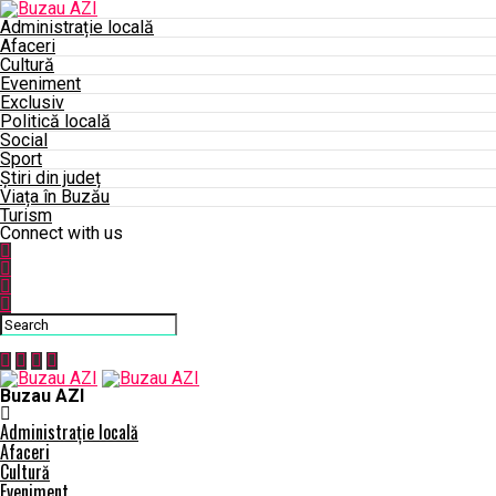
Administrație locală
Afaceri
Cultură
Eveniment
Exclusiv
Politică locală
Social
Sport
Știri din județ
Viața în Buzău
Turism
Connect with us
Buzau AZI
Administrație locală
Afaceri
Cultură
Eveniment