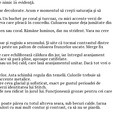
e nimic în evidență.
par decolorate. Acum e momentul să crești saturația și să
n. Un buchet pe coral și turcoaz, cu mici accente verzi de
neva care pleacă în concediu. Culoarea spune deja jumătate din
lben sau coral. Rămâne luminos, dar nu strident. Vara nu cere
r și ruginiu a sezonului. Și uite că tocmai contrastul dintre
ră peste un palton de culoarea frunzelor uscate. Merge fix
 care echilibrează căldura din jur, iar întregul aranjament
ace să pară pline, aproape catifelate.
au un bej cald, care lasă aranjamentul unitar. Dacă tot vrei o
lor. Asta schimbă regula din temelii. Culorile trebuie să
 accente metalice.
 ceva glacial și sofisticat, exact pe gustul perioadei de
erzi identitatea lui Stitch.
de nea ridicat în jurul lui. Funcționează grozav pentru cei care
 poate părea cu totul altceva seara, sub becuri calde. Iarna
culori cu mai mult contur și contrast, ca să nu se piardă.