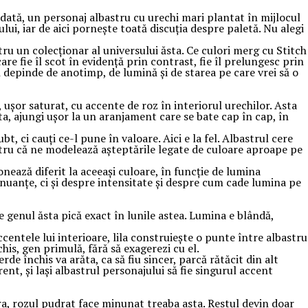
dată, un personaj albastru cu urechi mari plantat în mijlocul
ului, iar de aici pornește toată discuția despre paletă. Nu alegi
ru un colecționar al universului ăsta. Ce culori merg cu Stitch
re fie îl scot în evidență prin contrast, fie îl prelungesc prin
 depinde de anotimp, de lumină și de starea pe care vrei să o
 ușor saturat, cu accente de roz în interiorul urechilor. Asta
ta, ajungi ușor la un aranjament care se bate cap în cap, în
 ci cauți ce-l pune în valoare. Aici e la fel. Albastrul cere
 pentru că ne modelează așteptările legate de culoare aproape pe
onează diferit la aceeași culoare, în funcție de lumina
 nuanțe, ci și despre intensitate și despre cum cade lumina pe
 genul ăsta pică exact în lunile astea. Lumina e blândă,
centele lui interioare, lila construiește o punte între albastru
chis, gen primulă, fără să exagerezi cu el.
 închis va arăta, ca să fiu sincer, parcă rătăcit din alt
ent, și lași albastrul personajului să fie singurul accent
ra, rozul pudrat face minunat treaba asta. Restul devin doar