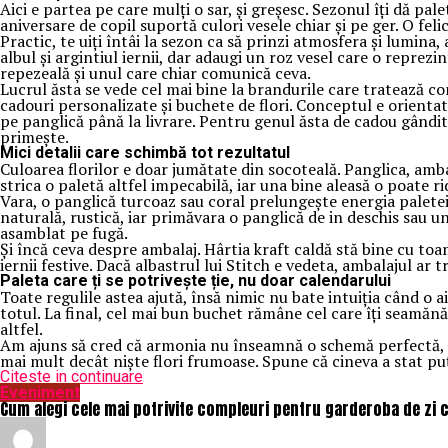
Aici e partea pe care mulți o sar, și greșesc. Sezonul îți dă pa
aniversare de copil suportă culori vesele chiar și pe ger. O fe
Practic, te uiți întâi la sezon ca să prinzi atmosfera și lumi
albul și argintiul iernii, dar adaugi un roz vesel care o reprezi
repezeală și unul care chiar comunică ceva.
Lucrul ăsta se vede cel mai bine la brandurile care tratează c
cadouri personalizate și buchete de flori. Conceptul e orientat 
pe panglică până la livrare. Pentru genul ăsta de cadou gând
primește.
Mici detalii care schimbă tot rezultatul
Culoarea florilor e doar jumătate din socoteală. Panglica, amb
strica o paletă altfel impecabilă, iar una bine aleasă o poate rid
Vara, o panglică turcoaz sau coral prelungește energia palete
naturală, rustică, iar primăvara o panglică de in deschis sau 
asamblat pe fugă.
Și încă ceva despre ambalaj. Hârtia kraft caldă stă bine cu toam
iernii festive. Dacă albastrul lui Stitch e vedeta, ambalajul ar 
Paleta care ți se potrivește ție, nu doar calendarului
Toate regulile astea ajută, însă nimic nu bate intuiția când o ai
totul. La final, cel mai bun buchet rămâne cel care îți seamănă 
altfel.
Am ajuns să cred că armonia nu înseamnă o schemă perfectă, ci
mai mult decât niște flori frumoase. Spune că cineva a stat puțin
Citeste in continuare
Eveniment
Cum alegi cele mai potrivite compleuri pentru garderoba de zi c