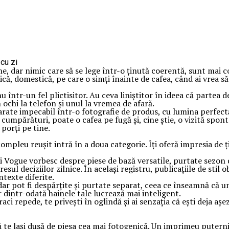
 haine, dar nimic care să se lege într-o ținută coerentă, sunt 
mică, domestică, pe care o simți înainte de cafea, când ai vrea 
u într-un fel plictisitor. Au ceva liniștitor în ideea că partea de
n ochi la telefon și unul la vremea de afară.
arate impecabil într-o fotografie de produs, cu lumina perfect
 cumpărături, poate o cafea pe fugă și, cine știe, o vizită spont
 porți pe tine.
 compleu reușit intră în a doua categorie. Îți oferă impresia de 
torii Vogue vorbesc despre piese de bază versatile, purtate sez
esul deciziilor zilnice. În același registru, publicațiile de st
texte diferite.
dar pot fi despărțite și purtate separat, ceea ce înseamnă că 
 dintr-odată hainele tale lucrează mai inteligent.
i repede, te privești în oglindă și ai senzația că ești deja așez
 te lași dusă de piesa cea mai fotogenică. Un imprimeu puterni