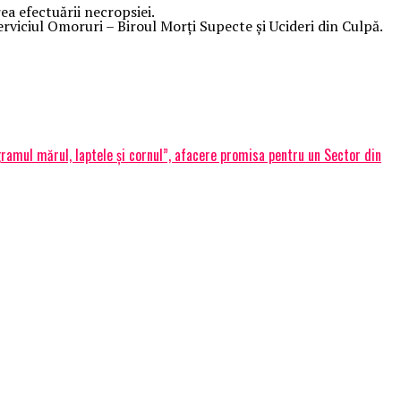
ea efectuării necropsiei.
Serviciul Omoruri – Biroul Morți Supecte și Ucideri din Culpă.
ramul mărul, laptele şi cornul”, afacere promisa pentru un Sector din