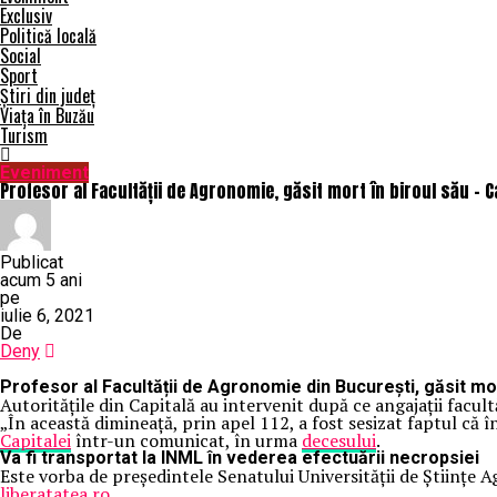
Exclusiv
Politică locală
Social
Sport
Știri din județ
Viața în Buzău
Turism
Eveniment
Profesor al Facultății de Agronomie, găsit mort în biroul său – C
Publicat
acum 5 ani
pe
iulie 6, 2021
De
Deny
Profesor al Facultății de Agronomie din București, găsit mort 
Autoritățile din Capitală au intervenit după ce angajații facultă
„În această dimineață, prin apel 112, a fost sesizat faptul că î
Capitalei
într-un comunicat, în urma
decesului
.
Va fi transportat la INML în vederea efectuării necropsiei
Este vorba de președintele Senatului Universităţii de Ştiinţe
liberatatea.ro