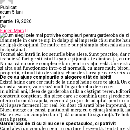
Publicat
acum 5 luni
pe
martie 19, 2026
De
Eugen Marc
Diminețile în care te uiți în dulap și ai impresia că ai multe
de lipsă de opțiuni. De multe ori e pur și simplu oboseala aia 
încăpățânat.
Tocmai aici intră în joc seturile bine alese. Sunt practice, dar n
trebuie să faci pe stilistul la șapte și jumătate dimineața, cu u
Numai că nu orice compleu e bun pentru viața reală. Una e să 
și alta e să funcționeze într-o zi normală, cu mers mult, birou,
proporții, ritmul tău de viață și chiar de starea pe care vrei s-o
De ce au ajuns compleurile o alegere atât de iubită
Există haine care cer mult de la tine și haine care te ajută. Un
iar asta, sincer, valorează mult în garderoba de zi cu zi.
În ultimii ani, ideea de garderobă utilă a câștigat teren. Edi
construit conștient, din piese care se combină ușor și reduc str
oferă o formulă rapidă, coerentă și ușor de adaptat pentru con
Aici apare farmecul lor real. Nu doar că arată bine împreună, 
Bluza merge cu jeanși, pantalonii merg cu o cămașă simplă, iar
Mai e ceva. Un compleu bun îți dă o anumită siguranță. Te îmbrac
asta lipsește.
Garderoba de zi cu zi nu cere spectaculos, ci potrivit
Când alegi un compleu pentru purtare frecventă, tentația e să