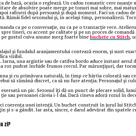
leta de bază, ocazia o reglează. Un cadou romantic cere nuanțe ma
licitare de absolvire poate merge pe tonuri mai sobre, mai matur
na, apoi rafinezi după persoană și după moment. Faci un cadou d
ntă. Rămâi fidel sezonului și, în același timp, personalizezi. To
omanda ca pe o conversație, nu ca pe o tranzacție rece. Atelie
spre tineri, cu accent pe calitate și pe un proces de comandă ex
it pe gustul cuiva anume merg foarte bine
buchete cu Stitch
, 
alajul și fundalul aranjamentului contează enorm, și sunt exact
ica vizibil.
i. Iarna, una argintie sau de catifea bordo aduce instant aeru
una roz pudrat închide frumos cercul. Par mărunțișuri, dar tocm
na și cu primăvara naturală, în timp ce hârtia colorată sau cea 
trebui să rămână discret, ca să nu fure atenția. Personajul și cu
 exersată un pic. Sezonul îți dă un punct de plecare solid, lumin
ție sau persoanei căreia i-l dai. Dacă cineva adoră rozul în dec
 coerența unei intenții. Un buchet construit în jurul lui Stit
 și s-a gândit. Iar asta, sincer, e darul adevărat din spatele cu
u zi?