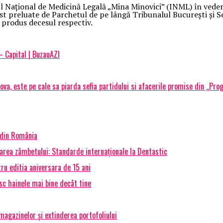
ul Național de Medicină Legală „Mina Minovici” (INML) în veder
u fost preluate de Parchetul de pe lângă Tribunalul București și 
a produs decesul respectiv.
 Capital | BuzauAZI
a, este pe cale sa piarda sefia partidului si afacerile promise din „Prog
 din România
marea zâmbetului: Standarde internaționale la Dentastic
ru editia aniversara de 15 ani
osc hainele mai bine decât tine
agazinelor și extinderea portofoliului