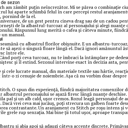
tch am zâmbit puțin neîncrezător. Mi se părea o combinație ciu
astrul lui aparte schimbă felul în care percepi restul aranjament
, pornind de la el.
 aniversare, de un gest pentru cineva drag sau de un cadou pent
rnești de la albastrul-turcoaz al personajului și alegi nuanțe ca
nului. Răspunsul lung merită o cafea și câteva minute, fiindcă
tr-un manual.
ui
seamănă cu albastrul florilor obișnuite. E un albastru-turcoaz,
te să așezi o singură floare lângă el. Dacă ignori amănuntul ăs
sc între ele.
ând porți ceva turcoaz, nu te îmbraci la întâmplare pe dedesubt,
 liniștesc și îl extind. Sezonul intervine exact în decizia asta,
 și cele lucrate manual, din materiale textile sau hârtie, reacți
it într-o zi cenușie de noiembrie. Așa că nu vorbim doar despre
titch. O spun din experiență, fiindcă majoritatea comenzilor de
iar albastrul personajului se așază firesc lângă nuanțe deschise.
la pal și un alb cald, ușor cremos. Rozul leagă personajul de ac
ne. Dacă vrei ceva mai jucăuș, poți strecura un galben foarte des
a contrastante. Un aranjament cu Stitch pe roșu intens și verde
le grele rup senzația. Mai bine ții totul ușor, aproape transpar
bastru și abia apoi să adaugi câteva accente discrete. Primăva