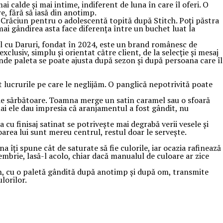
i calde și mai intime, indiferent de luna în care îl oferi. O
e, fără să iasă din anotimp.
e Crăciun pentru o adolescentă topită după Stitch. Poți păstra
cmai gândirea asta face diferența între un buchet luat la
rul cu Daruri, fondat în 2024, este un brand românesc de
clusiv, simplu și orientat către client, de la selecție și mesaj
unde paleta se poate ajusta după sezon și după persoana care îl
 lucrurile pe care le neglijăm. O panglică nepotrivită poate
l de sărbătoare. Toamna merge un satin caramel sau o sfoară
ai ele dau impresia că aranjamentul a fost gândit, nu
cu finisaj satinat se potrivește mai degrabă verii vesele și
loarea lui sunt mereu centrul, restul doar le servește.
a îți spune cât de saturate să fie culorile, iar ocazia rafinează
embrie, lasă-l acolo, chiar dacă manualul de culoare ar zice
ch, cu o paletă gândită după anotimp și după om, transmite
lorilor.