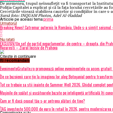
De asemenea, trupul neînsuflețit va fi transportat la Institut
Poliția Capitalei a explicat și că la fața locului cercetările a
Cercetările vizează stabilirea cauzelor și condițiilor în care s-
Sursă foto: INQUAM Photos, Adel Al-Haddad
Articole pe aceiasi tema:
prima
Urmatorul
Breaking News! Cutremur puternic în România. Unde s-a simţit seismul –
Nu ratati
EXCLUSIV/Un sef de partid neparlamentar, de centru – dreapta, din Prahov
Bucuresti – Ziarul Incisiv de Prahova
Citeste in continuare
Iti recomandam
EvenimenteGratuite.ro promovează online evenimentele cu acces gratuit
De ce buzoienii care țin la imaginea lor aleg Botoșaniul pentru transfor
Tot ce trebuie sa stii inainte de Summer Well 2026. Ghidul complet pent
Mașinile de spălat și uscătoarele bazate pe inteligență artificială îți cun
Cum ar fi dacă ceasul tău s-ar antrena alături de tine?
TAG investește 500.000 de euro în retail în 2026, pentru modernizarea m
Comenteaza si tu