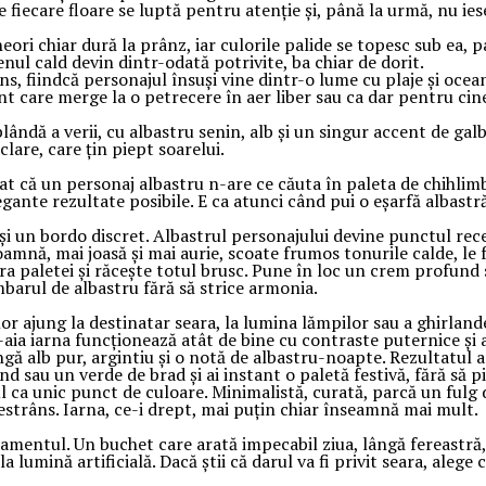
 fiecare floare se luptă pentru atenție și, până la urmă, nu ies
eori chiar dură la prânz, iar culorile palide se topesc sub ea, 
enul cald devin dintr-odată potrivite, ba chiar de dorit.
ns, fiindcă personajul însuși vine dintr-o lume cu plaje și ocea
nt care merge la o petrecere în aer liber sau ca dar pentru ci
lândă a verii, cu albastru senin, alb și un singur accent de ga
lare, care țin piept soarelui.
t că un personaj albastru n-are ce căuta în paleta de chihlimba
egante rezultate posibile. E ca atunci când pui o eșarfă albast
și un bordo discret. Albastrul personajului devine punctul rece
nă, mai joasă și mai aurie, scoate frumos tonurile calde, le f
a paletei și răcește totul brusc. Pune în loc un crem profund s
mbarul de albastru fără să strice armonia.
or ajung la destinatar seara, la lumina lămpilor sau a ghirlande
 De-aia iarna funcționează atât de bine cu contraste puternice și
ă alb pur, argintiu și o notă de albastru-noapte. Rezultatul are
d sau un verde de brad și ai instant o paletă festivă, fără să pi
ul ca unic punct de culoare. Minimalistă, curată, parcă un fulg 
estrâns. Iarna, ce-i drept, mai puțin chiar înseamnă mai mult.
jamentul. Un buchet care arată impecabil ziua, lângă fereastră,
lumină artificială. Dacă știi că darul va fi privit seara, alege 