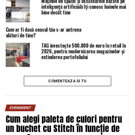
Mașinile de spălat și uscătoarele bazate pe
inteligență artificială îți cunosc hainele mai
Cristi Borcea a fost unul dintre invitații remarcabili a lui
bine decât tine
Denise Rifai
. Vedeta susține că acesta nu a fost ușor de
intervievat, însă a răspuns la toate întrebările
Cum ar fi dacă ceasul tău s-ar antrena
incomode.
alături de tine?
TAG investește 500.000 de euro în retail în
Și Adrian Năstase a impresionat-o pe Denise Rifai,
2026, pentru modernizarea magazinelor și
prezentatoarea susținând că politicianul a lăsat-o să
extinderea portofoliului
pătrundă în intimitatea sa. Petre Roman a fost un alt
invitat remarcabil, care a fost foarte bucuros de
experiența emisiunii.
COMENTEAZA SI TU
„Toți invitații mei de până
acum au fost remarcabili.
Cristi Borcea nu este un
EVENIMENT
Cum alegi paleta de culori pentru
tip ușor de intervievat, dar
un buchet cu Stitch în funcție de
m-am bucurat foarte mult