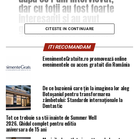
dar cu toții au fost foarte
interesanți și au avut
generozitatea de a se
CITESTE IN CONTINUARE
dezvălui în fața publicului,
iar pentru acest lucru le
ITI RECOMANDAM
mulțumesc. Fiecare
EvenimenteGratuite.ro promovează online
evenimentele cu acces gratuit din România
interviu este diferit și
fiecare întrevedere în
parte mă consumă pentru
De ce buzoienii care țin la imaginea lor aleg
Botoșaniul pentru transformarea
că interacționez cu
zâmbetului: Standarde internaționale la
Dentastic
energia invitatului meu”, a
Tot ce trebuie sa stii inainte de Summer Well
declarat Denise pentru
2026. Ghidul complet pentru editia
sursa citată.
aniversara de 15 ani