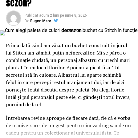
sezon?
că a fost în emisiune. A
răspuns unor întrebări
Publicat
acum 2 luni
pe
iunie 8, 2026
De
Eugen Marc
incomode, și-a expus
adevărul lui și ne-a lăsat
să-l descoperim.
Prima dată când am văzut un buchet construit în jurul
lui Stitch am zâmbit puțin neîncrezător. Mi se părea o
combinație ciudată, un personaj albastru cu urechi mari
Din zona politică, mi-a plăcut foarte mult interviul cu
plantat în mijlocul florilor. Apoi mi-a picat fisa. Tot
Adrian Năstase
, ne-a lăsat să pătrundem în intimitatea
secretul stă în culoare. Albastrul lui aparte schimbă
lui. Mi-a plăcut și interviul cu Petre Roman, care a
felul în care percepi restul aranjamentului, iar de aici
primit cu foarte multă bucurie această experiență. Îmi
pornește toată discuția despre paletă. Nu alegi florile
doresc să aduc în fața publicului în continuare
întâi și pui personajul peste ele, ci gândești totul invers,
personalități care au lucruri de spus, de împărtășit celor
pornind de la el.
de acasă. Așa cum v-am obișnuit până acum vom veni cu
invitați unul și unul, din multe domenii”, a adăugat
Întrebarea revine aproape de fiecare dată, fie că e vorba
Denise Rifai.
de o aniversare, de un gest pentru cineva drag sau de un
cadou pentru un colecționar al universului ăsta. Ce