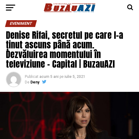
EVENIMENT
Denise Rifai, secretul pe care l-a
ținut ascuns până acum.
Dezvăluirea momentului în
televiziune – Capital | BuzauAZI
Publicat
acum 5 ani
pe
iulie 5, 2021
De
Deny