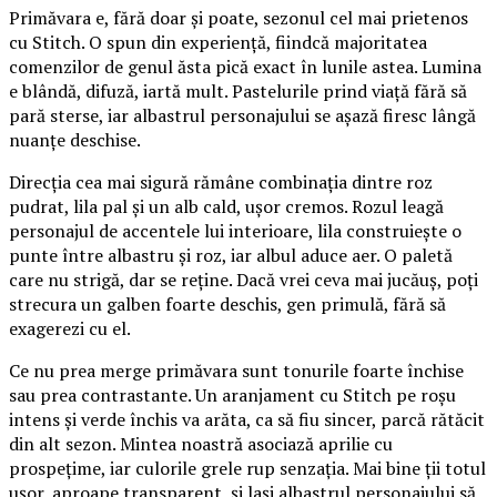
Primăvara e, fără doar și poate, sezonul cel mai prietenos
cu Stitch. O spun din experiență, fiindcă majoritatea
comenzilor de genul ăsta pică exact în lunile astea. Lumina
e blândă, difuză, iartă mult. Pastelurile prind viață fără să
pară sterse, iar albastrul personajului se așază firesc lângă
nuanțe deschise.
Direcția cea mai sigură rămâne combinația dintre roz
pudrat, lila pal și un alb cald, ușor cremos. Rozul leagă
personajul de accentele lui interioare, lila construiește o
punte între albastru și roz, iar albul aduce aer. O paletă
care nu strigă, dar se reține. Dacă vrei ceva mai jucăuș, poți
strecura un galben foarte deschis, gen primulă, fără să
exagerezi cu el.
Ce nu prea merge primăvara sunt tonurile foarte închise
sau prea contrastante. Un aranjament cu Stitch pe roșu
intens și verde închis va arăta, ca să fiu sincer, parcă rătăcit
din alt sezon. Mintea noastră asociază aprilie cu
prospețime, iar culorile grele rup senzația. Mai bine ții totul
ușor, aproape transparent, și lași albastrul personajului să