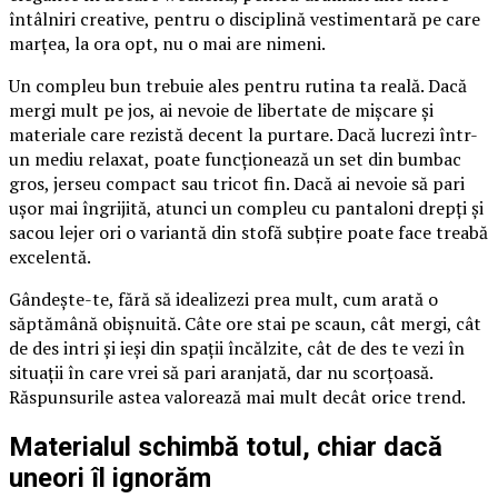
întâlniri creative, pentru o disciplină vestimentară pe care
marțea, la ora opt, nu o mai are nimeni.
Un compleu bun trebuie ales pentru rutina ta reală. Dacă
mergi mult pe jos, ai nevoie de libertate de mișcare și
materiale care rezistă decent la purtare. Dacă lucrezi într-
un mediu relaxat, poate funcționează un set din bumbac
gros, jerseu compact sau tricot fin. Dacă ai nevoie să pari
ușor mai îngrijită, atunci un compleu cu pantaloni drepți și
sacou lejer ori o variantă din stofă subțire poate face treabă
excelentă.
Gândește-te, fără să idealizezi prea mult, cum arată o
săptămână obișnuită. Câte ore stai pe scaun, cât mergi, cât
de des intri și ieși din spații încălzite, cât de des te vezi în
situații în care vrei să pari aranjată, dar nu scorțoasă.
Răspunsurile astea valorează mai mult decât orice trend.
Materialul schimbă totul, chiar dacă
uneori îl ignorăm