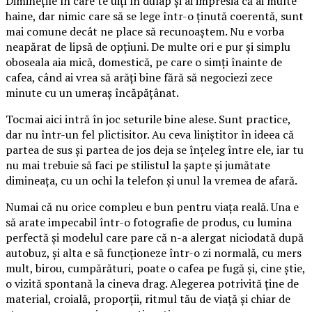
Diminețile în care te uiți în dulap și ai impresia că ai multe
haine, dar nimic care să se lege într-o ținută coerentă, sunt
mai comune decât ne place să recunoaștem. Nu e vorba
neapărat de lipsă de opțiuni. De multe ori e pur și simplu
oboseala aia mică, domestică, pe care o simți înainte de
cafea, când ai vrea să arăți bine fără să negociezi zece
minute cu un umeraș încăpățânat.
Tocmai aici intră în joc seturile bine alese. Sunt practice,
dar nu într-un fel plictisitor. Au ceva liniștitor în ideea că
partea de sus și partea de jos deja se înțeleg între ele, iar tu
nu mai trebuie să faci pe stilistul la șapte și jumătate
dimineața, cu un ochi la telefon și unul la vremea de afară.
Numai că nu orice compleu e bun pentru viața reală. Una e
să arate impecabil într-o fotografie de produs, cu lumina
perfectă și modelul care pare că n-a alergat niciodată după
autobuz, și alta e să funcționeze într-o zi normală, cu mers
mult, birou, cumpărături, poate o cafea pe fugă și, cine știe,
o vizită spontană la cineva drag. Alegerea potrivită ține de
material, croială, proporții, ritmul tău de viață și chiar de