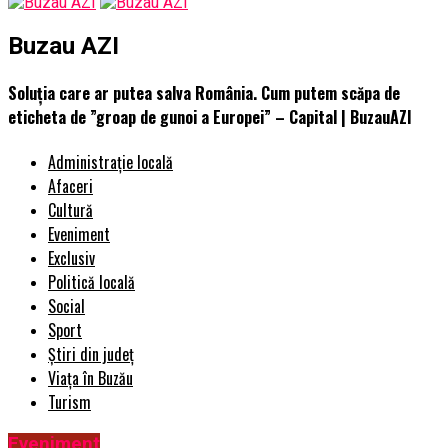
Buzau AZI
Soluția care ar putea salva România. Cum putem scăpa de
eticheta de ”groap de gunoi a Europei” – Capital | BuzauAZI
Administrație locală
Afaceri
Cultură
Eveniment
Exclusiv
Politică locală
Social
Sport
Știri din județ
Viața în Buzău
Turism
Eveniment