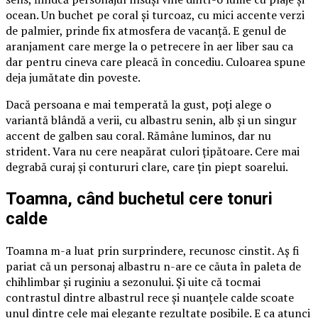
ocean. Un buchet pe coral și turcoaz, cu mici accente verzi
de palmier, prinde fix atmosfera de vacanță. E genul de
aranjament care merge la o petrecere în aer liber sau ca
dar pentru cineva care pleacă în concediu. Culoarea spune
deja jumătate din poveste.
Dacă persoana e mai temperată la gust, poți alege o
variantă blândă a verii, cu albastru senin, alb și un singur
accent de galben sau coral. Rămâne luminos, dar nu
strident. Vara nu cere neapărat culori țipătoare. Cere mai
degrabă curaj și contururi clare, care țin piept soarelui.
Toamna, când buchetul cere tonuri
calde
Toamna m-a luat prin surprindere, recunosc cinstit. Aș fi
pariat că un personaj albastru n-are ce căuta în paleta de
chihlimbar și ruginiu a sezonului. Și uite că tocmai
contrastul dintre albastrul rece și nuanțele calde scoate
unul dintre cele mai elegante rezultate posibile. E ca atunci