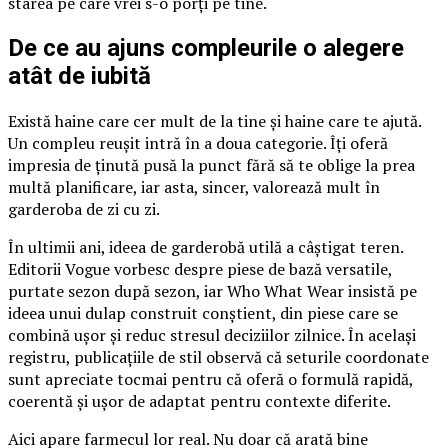
starea pe care vrei s-o porți pe tine.
De ce au ajuns compleurile o alegere
atât de iubită
Există haine care cer mult de la tine și haine care te ajută.
Un compleu reușit intră în a doua categorie. Îți oferă
impresia de ținută pusă la punct fără să te oblige la prea
multă planificare, iar asta, sincer, valorează mult în
garderoba de zi cu zi.
În ultimii ani, ideea de garderobă utilă a câștigat teren.
Editorii Vogue vorbesc despre piese de bază versatile,
purtate sezon după sezon, iar Who What Wear insistă pe
ideea unui dulap construit conștient, din piese care se
combină ușor și reduc stresul deciziilor zilnice. În același
registru, publicațiile de stil observă că seturile coordonate
sunt apreciate tocmai pentru că oferă o formulă rapidă,
coerentă și ușor de adaptat pentru contexte diferite.
Aici apare farmecul lor real. Nu doar că arată bine