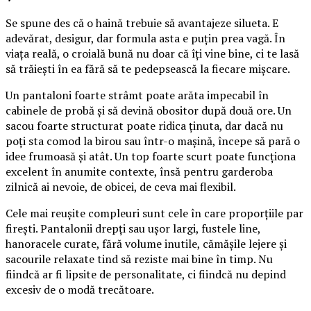
Se spune des că o haină trebuie să avantajeze silueta. E
adevărat, desigur, dar formula asta e puțin prea vagă. În
viața reală, o croială bună nu doar că îți vine bine, ci te lasă
să trăiești în ea fără să te pedepsească la fiecare mișcare.
Un pantaloni foarte strâmt poate arăta impecabil în
cabinele de probă și să devină obositor după două ore. Un
sacou foarte structurat poate ridica ținuta, dar dacă nu
poți sta comod la birou sau într-o mașină, începe să pară o
idee frumoasă și atât. Un top foarte scurt poate funcționa
excelent în anumite contexte, însă pentru garderoba
zilnică ai nevoie, de obicei, de ceva mai flexibil.
Cele mai reușite compleuri sunt cele în care proporțiile par
firești. Pantalonii drepți sau ușor largi, fustele line,
hanoracele curate, fără volume inutile, cămășile lejere și
sacourile relaxate tind să reziste mai bine în timp. Nu
fiindcă ar fi lipsite de personalitate, ci fiindcă nu depind
excesiv de o modă trecătoare.