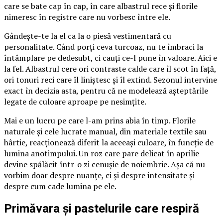
care se bate cap în cap, în care albastrul rece și florile
nimeresc în registre care nu vorbesc între ele.
Gândește-te la el ca la o piesă vestimentară cu
personalitate. Când porți ceva turcoaz, nu te îmbraci la
întâmplare pe dedesubt, ci cauți ce-l pune în valoare. Aici e
la fel. Albastrul cere ori contraste calde care îl scot în față,
ori tonuri reci care îl liniștesc și îl extind. Sezonul intervine
exact în decizia asta, pentru că ne modelează așteptările
legate de culoare aproape pe nesimțite.
Mai e un lucru pe care l-am prins abia în timp. Florile
naturale și cele lucrate manual, din materiale textile sau
hârtie, reacționează diferit la aceeași culoare, în funcție de
lumina anotimpului. Un roz care pare delicat în aprilie
devine spălăcit într-o zi cenușie de noiembrie. Așa că nu
vorbim doar despre nuanțe, ci și despre intensitate și
despre cum cade lumina pe ele.
Primăvara și pastelurile care respiră