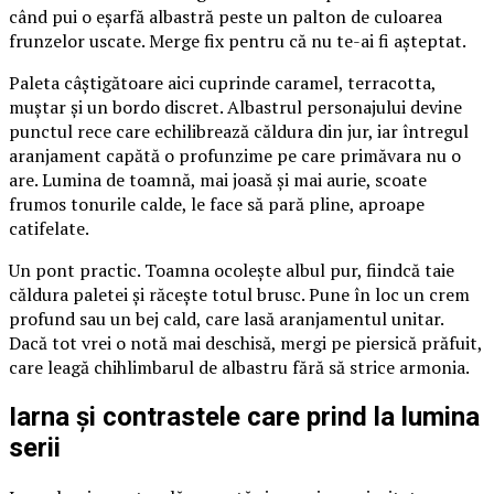
când pui o eșarfă albastră peste un palton de culoarea
frunzelor uscate. Merge fix pentru că nu te-ai fi așteptat.
Paleta câștigătoare aici cuprinde caramel, terracotta,
muștar și un bordo discret. Albastrul personajului devine
punctul rece care echilibrează căldura din jur, iar întregul
aranjament capătă o profunzime pe care primăvara nu o
are. Lumina de toamnă, mai joasă și mai aurie, scoate
frumos tonurile calde, le face să pară pline, aproape
catifelate.
Un pont practic. Toamna ocolește albul pur, fiindcă taie
căldura paletei și răcește totul brusc. Pune în loc un crem
profund sau un bej cald, care lasă aranjamentul unitar.
Dacă tot vrei o notă mai deschisă, mergi pe piersică prăfuit,
care leagă chihlimbarul de albastru fără să strice armonia.
Iarna și contrastele care prind la lumina
serii