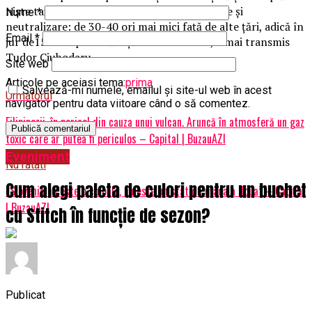
nişte taxe nesemnificative pentru depozitare şi
Nume
*
neutralizare: de 30-40 ori mai mici faţă de alte ţări, adică în
Email
*
jur de15 euro pe tonă faţă de 500 de lire”, a mai transmis
Tudor Ciuhodaru.
Site web
Articole pe aceiasi tema:
prima
Salvează-mi numele, emailul și site-ul web în acest
Urmatorul
navigator pentru data viitoare când o să comentez.
Filipinezii, în pericol din cauza unui vulcan. Aruncă în atmosferă un gaz
toxic care ar putea fi periculos – Capital | BuzauAZI
Eveniment
Nu ratati
Cum alegi paleta de culori pentru un buchet
“Slovenia nu este o colonie, nu este un stat de mâna a doua” – Capital
| BuzauAZI
cu Stitch în funcție de sezon?
Publicat