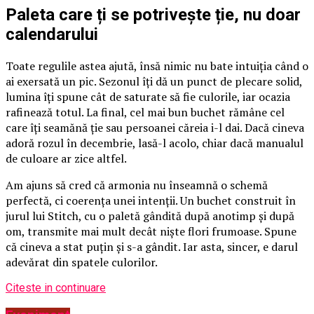
Paleta care ți se potrivește ție, nu doar
calendarului
Toate regulile astea ajută, însă nimic nu bate intuiția când o
ai exersată un pic. Sezonul îți dă un punct de plecare solid,
lumina îți spune cât de saturate să fie culorile, iar ocazia
rafinează totul. La final, cel mai bun buchet rămâne cel
care îți seamănă ție sau persoanei căreia i-l dai. Dacă cineva
adoră rozul în decembrie, lasă-l acolo, chiar dacă manualul
de culoare ar zice altfel.
Am ajuns să cred că armonia nu înseamnă o schemă
perfectă, ci coerența unei intenții. Un buchet construit în
jurul lui Stitch, cu o paletă gândită după anotimp și după
om, transmite mai mult decât niște flori frumoase. Spune
că cineva a stat puțin și s-a gândit. Iar asta, sincer, e darul
adevărat din spatele culorilor.
Citeste in continuare