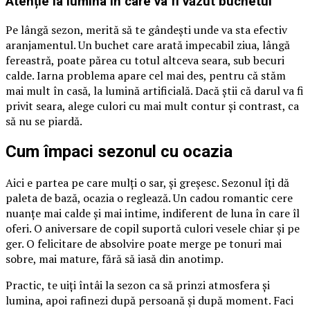
Atenție la lumina în care va fi văzut buchetul
Pe lângă sezon, merită să te gândești unde va sta efectiv
aranjamentul. Un buchet care arată impecabil ziua, lângă
fereastră, poate părea cu totul altceva seara, sub becuri
calde. Iarna problema apare cel mai des, pentru că stăm
mai mult în casă, la lumină artificială. Dacă știi că darul va fi
privit seara, alege culori cu mai mult contur și contrast, ca
să nu se piardă.
Cum împaci sezonul cu ocazia
Aici e partea pe care mulți o sar, și greșesc. Sezonul îți dă
paleta de bază, ocazia o reglează. Un cadou romantic cere
nuanțe mai calde și mai intime, indiferent de luna în care îl
oferi. O aniversare de copil suportă culori vesele chiar și pe
ger. O felicitare de absolvire poate merge pe tonuri mai
sobre, mai mature, fără să iasă din anotimp.
Practic, te uiți întâi la sezon ca să prinzi atmosfera și
lumina, apoi rafinezi după persoană și după moment. Faci