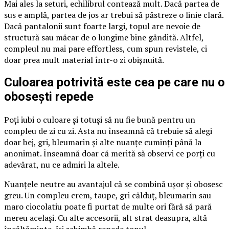
Mai ales la seturi, echilibrul contează mult. Dacă partea de
sus e amplă, partea de jos ar trebui să păstreze o linie clară.
Dacă pantalonii sunt foarte largi, topul are nevoie de
structură sau măcar de o lungime bine gândită. Altfel,
compleul nu mai pare effortless, cum spun revistele, ci
doar prea mult material într-o zi obișnuită.
Culoarea potrivită este cea pe care nu o
obosești repede
Poți iubi o culoare și totuși să nu fie bună pentru un
compleu de zi cu zi. Asta nu înseamnă că trebuie să alegi
doar bej, gri, bleumarin și alte nuanțe cuminți până la
anonimat. Înseamnă doar că merită să observi ce porți cu
adevărat, nu ce admiri la altele.
Nuanțele neutre au avantajul că se combină ușor și obosesc
greu. Un compleu crem, taupe, gri călduț, bleumarin sau
maro ciocolatiu poate fi purtat de multe ori fără să pară
mereu același. Cu alte accesorii, alt strat deasupra, altă