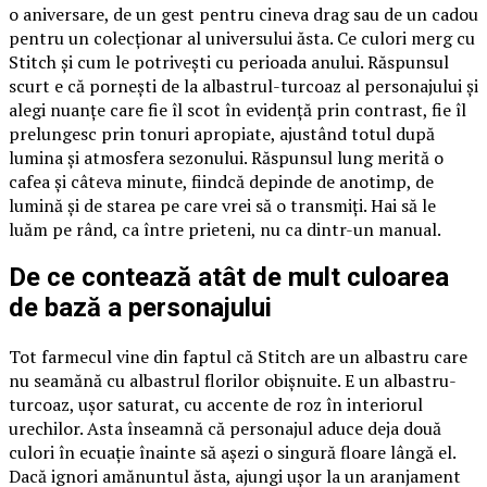
o aniversare, de un gest pentru cineva drag sau de un cadou
pentru un colecționar al universului ăsta. Ce culori merg cu
Stitch și cum le potrivești cu perioada anului. Răspunsul
scurt e că pornești de la albastrul-turcoaz al personajului și
alegi nuanțe care fie îl scot în evidență prin contrast, fie îl
prelungesc prin tonuri apropiate, ajustând totul după
lumina și atmosfera sezonului. Răspunsul lung merită o
cafea și câteva minute, fiindcă depinde de anotimp, de
lumină și de starea pe care vrei să o transmiți. Hai să le
luăm pe rând, ca între prieteni, nu ca dintr-un manual.
De ce contează atât de mult culoarea
de bază a personajului
Tot farmecul vine din faptul că Stitch are un albastru care
nu seamănă cu albastrul florilor obișnuite. E un albastru-
turcoaz, ușor saturat, cu accente de roz în interiorul
urechilor. Asta înseamnă că personajul aduce deja două
culori în ecuație înainte să așezi o singură floare lângă el.
Dacă ignori amănuntul ăsta, ajungi ușor la un aranjament