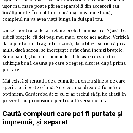
ușor mai mare poate părea reparabilă din accesorii sau
încălțăminte. În realitate, dacă mărimea nu e bună,
compleul nu va avea viață lungă în dulapul tău.
Un set pentru zi de zi trebuie probat în mișcare. Așază-te,
ridică brațele, fă doi pași mai mari, trage aer adânc. Verifică
dacă pantalonii trag într-o zonă, dacă bluza se ridică prea
mult, dacă sacoul se încrețește urât când închizi brațele.
Sună banal, știu, dar tocmai detaliile astea despart o
achiziție bună de una pe care o regreți discret după prima
purtare.
Mai există și tentația de a cumpăra pentru silueta pe care
speri s-o ai peste o lună. Nu e cea mai dreaptă formă de
optimism. Garderoba de zi cu zi ar trebui să îți fie aliată în
prezent, nu promisiune pentru altă versiune a ta.
Caută compleuri care pot fi purtate și
împreună, și separat