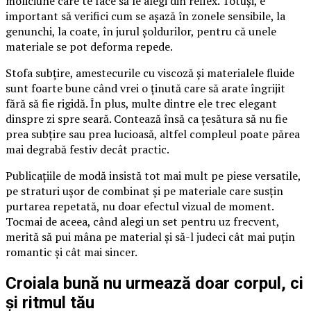
moliciune care te face să le alegi din reflex. Totuși, e
important să verifici cum se așază în zonele sensibile, la
genunchi, la coate, în jurul șoldurilor, pentru că unele
materiale se pot deforma repede.
Stofa subțire, amestecurile cu viscoză și materialele fluide
sunt foarte bune când vrei o ținută care să arate îngrijit
fără să fie rigidă. În plus, multe dintre ele trec elegant
dinspre zi spre seară. Contează însă ca țesătura să nu fie
prea subțire sau prea lucioasă, altfel compleul poate părea
mai degrabă festiv decât practic.
Publicațiile de modă insistă tot mai mult pe piese versatile,
pe straturi ușor de combinat și pe materiale care susțin
purtarea repetată, nu doar efectul vizual de moment.
Tocmai de aceea, când alegi un set pentru uz frecvent,
merită să pui mâna pe material și să-l judeci cât mai puțin
romantic și cât mai sincer.
Croiala bună nu urmează doar corpul, ci
și ritmul tău