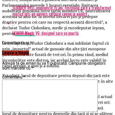
Parlamentului prevede 3 lucruri esenţiale: limitarea
SUMMER WELL implineste 15 ani. Festivalul care a transformat
mobilităţii gunoiului între ţările membre UE, neutralizarea
muzica intr-un univers cultural revine in august
acestuia să aibă loc la nivelul fiecărei ţări şi pedepse
drastice pentru cei care nu respectă această directivă”, a
declarat Tudor Ciuhodaru, medic şi eurodeputat ieşean,
HONOR Magic V6: designul care se poartă
pentru
Adevărul.
Comenteaza si tu
În același timp, Tudor Ciuhodaru a mai subliniat faptul că
prin „importul” actual de gunoaie din alte ţări europene
Leave a Reply
ţara noastră este furată de trei ori. În primu rând, mediul
înconjurător este distrus, iar același lucru este valabil în
Adresa ta de email nu va fi publicată.
Câmpurile obligatorii
cazul aerului, a apei și a solului.
sunt marcate cu
*
Totodată, locul de depozitare pentru deșeuri din țară este
Comentariu
*
ocupat, pentru niște taxe de 40 de ori mai mici decât în alte
țări europene.
„Motivaţiile acestui demers sunt clare. Prin importul actual
de gunoaie din alte ţări europene suntem furaţi de trei ori:
ni se distruge mediul, solul, aerul şi apa, ni se limitează
locul de depozitare pentru deşeurile din ţară şi ni se plătesc