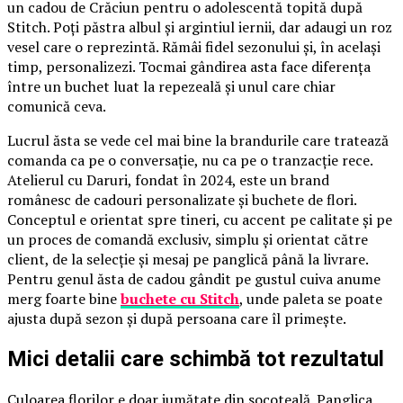
un cadou de Crăciun pentru o adolescentă topită după
Stitch. Poți păstra albul și argintiul iernii, dar adaugi un roz
vesel care o reprezintă. Rămâi fidel sezonului și, în același
timp, personalizezi. Tocmai gândirea asta face diferența
între un buchet luat la repezeală și unul care chiar
comunică ceva.
Lucrul ăsta se vede cel mai bine la brandurile care tratează
comanda ca pe o conversație, nu ca pe o tranzacție rece.
Atelierul cu Daruri, fondat în 2024, este un brand
românesc de cadouri personalizate și buchete de flori.
Conceptul e orientat spre tineri, cu accent pe calitate și pe
un proces de comandă exclusiv, simplu și orientat către
client, de la selecție și mesaj pe panglică până la livrare.
Pentru genul ăsta de cadou gândit pe gustul cuiva anume
merg foarte bine
buchete cu Stitch
, unde paleta se poate
ajusta după sezon și după persoana care îl primește.
Mici detalii care schimbă tot rezultatul
Culoarea florilor e doar jumătate din socoteală. Panglica,