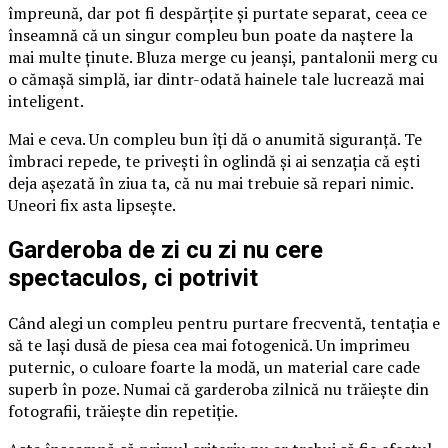
împreună, dar pot fi despărțite și purtate separat, ceea ce
înseamnă că un singur compleu bun poate da naștere la
mai multe ținute. Bluza merge cu jeanși, pantalonii merg cu
o cămașă simplă, iar dintr-odată hainele tale lucrează mai
inteligent.
Mai e ceva. Un compleu bun îți dă o anumită siguranță. Te
îmbraci repede, te privești în oglindă și ai senzația că ești
deja așezată în ziua ta, că nu mai trebuie să repari nimic.
Uneori fix asta lipsește.
Garderoba de zi cu zi nu cere
spectaculos, ci potrivit
Când alegi un compleu pentru purtare frecventă, tentația e
să te lași dusă de piesa cea mai fotogenică. Un imprimeu
puternic, o culoare foarte la modă, un material care cade
superb în poze. Numai că garderoba zilnică nu trăiește din
fotografii, trăiește din repetiție.