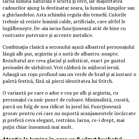
Iarna lumina naturală e scurtă și rece, iar majoritatea
cadourilor ajung la destinatar seara, la lumina lămpilor sau
a ghirlandelor. Asta schimbă regula din temelii. Culorile
trebuie să reziste luminii calde, artificiale, care altfel le
îngălbenește. De-aia iarna funcționează atât de bine cu
contraste puternice și accente metalice.
Combinația clasică a sezonului așază albastrul personajului
lângă alb pur, argintiu și o notă de albastru-noapte.
Rezultatul are ceva glacial și sofisticat, exact pe gustul
perioadei de sărbători. Vrei căldură în mijlocul iernii.
Adaugă un roșu profund sau un verde de brad și ai instant o
paletă festivă, fără să pierzi identitatea lui Stitch.
O variantă pe care o ador e cea pe alb și argintiu, cu
personajul ca unic punct de culoare. Minimalistă, curată,
parcă un fulg de nea ridicat în jurul lui. Funcționează
grozav pentru cei care nu suportă aranjamentele încărcate
și preferă ceva elegant, restrâns. Iarna, ce-i drept, mai
puțin chiar înseamnă mai mult.