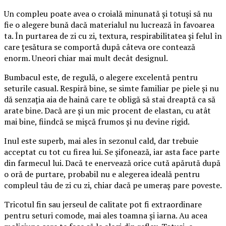
Un compleu poate avea o croială minunată și totuși să nu
fie o alegere bună dacă materialul nu lucrează în favoarea
ta. În purtarea de zi cu zi, textura, respirabilitatea și felul în
care țesătura se comportă după câteva ore contează
enorm. Uneori chiar mai mult decât designul.
Bumbacul este, de regulă, o alegere excelentă pentru
seturile casual. Respiră bine, se simte familiar pe piele și nu
dă senzația aia de haină care te obligă să stai dreaptă ca să
arate bine. Dacă are și un mic procent de elastan, cu atât
mai bine, fiindcă se mișcă frumos și nu devine rigid.
Inul este superb, mai ales în sezonul cald, dar trebuie
acceptat cu tot cu firea lui. Se șifonează, iar asta face parte
din farmecul lui. Dacă te enervează orice cută apărută după
o oră de purtare, probabil nu e alegerea ideală pentru
compleul tău de zi cu zi, chiar dacă pe umeraș pare poveste.
Tricotul fin sau jerseul de calitate pot fi extraordinare
pentru seturi comode, mai ales toamna și iarna. Au acea