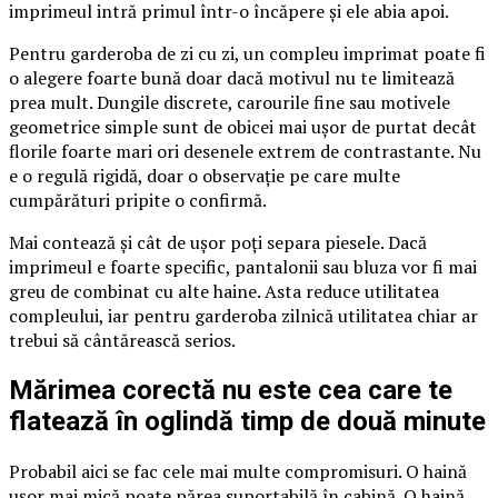
imprimeul intră primul într-o încăpere și ele abia apoi.
Pentru garderoba de zi cu zi, un compleu imprimat poate fi
o alegere foarte bună doar dacă motivul nu te limitează
prea mult. Dungile discrete, carourile fine sau motivele
geometrice simple sunt de obicei mai ușor de purtat decât
florile foarte mari ori desenele extrem de contrastante. Nu
e o regulă rigidă, doar o observație pe care multe
cumpărături pripite o confirmă.
Mai contează și cât de ușor poți separa piesele. Dacă
imprimeul e foarte specific, pantalonii sau bluza vor fi mai
greu de combinat cu alte haine. Asta reduce utilitatea
compleului, iar pentru garderoba zilnică utilitatea chiar ar
trebui să cântărească serios.
Mărimea corectă nu este cea care te
flatează în oglindă timp de două minute
Probabil aici se fac cele mai multe compromisuri. O haină
ușor mai mică poate părea suportabilă în cabină. O haină