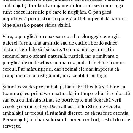
ambalajul și fundalul aranjamentului contează enorm, și
sunt exact lucrurile pe care le neglijăm. O panglică
nepotrivită poate strica o paletă altfel impecabilă, iar una
bine aleasă o poate ridica vizibil.
Vara, o panglică turcoaz sau coral prelungește energia
paletei. Iarna, una argintie sau de catifea bordo aduce
instant aerul de sărbătoare. Toamna merge un satin
caramel sau o sfoară naturală, rustică, iar primăvara o
panglică de in deschis sau una roz pudrat închide frumos
cercul. Par mărunțișuri, dar tocmai ele dau impresia că
aranjamentul a fost gândit, nu asamblat pe fugă.
Și încă ceva despre ambalaj. Hârtia kraft caldă stă bine cu
toamna și cu primăvara naturală, în timp ce hârtia colorată
sau cea cu finisaj satinat se potrivește mai degrabă verii
vesele și iernii festive. Dacă albastrul lui Stitch e vedeta,
ambalajul ar trebui să rămână discret, ca să nu fure atenția.
Personajul și culoarea lui sunt mereu centrul, restul doar le
servește.