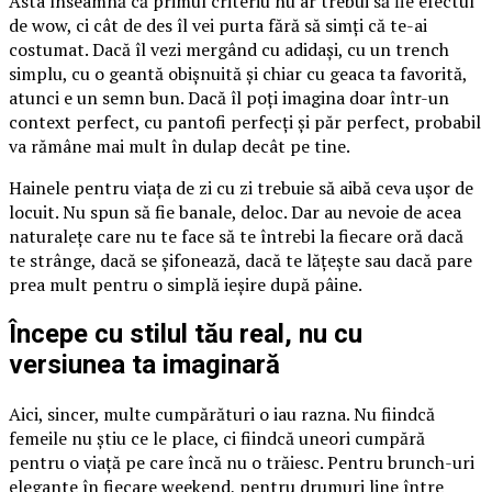
Asta înseamnă că primul criteriu nu ar trebui să fie efectul
de wow, ci cât de des îl vei purta fără să simți că te-ai
costumat. Dacă îl vezi mergând cu adidași, cu un trench
simplu, cu o geantă obișnuită și chiar cu geaca ta favorită,
atunci e un semn bun. Dacă îl poți imagina doar într-un
context perfect, cu pantofi perfecți și păr perfect, probabil
va rămâne mai mult în dulap decât pe tine.
Hainele pentru viața de zi cu zi trebuie să aibă ceva ușor de
locuit. Nu spun să fie banale, deloc. Dar au nevoie de acea
naturalețe care nu te face să te întrebi la fiecare oră dacă
te strânge, dacă se șifonează, dacă te lățește sau dacă pare
prea mult pentru o simplă ieșire după pâine.
Începe cu stilul tău real, nu cu
versiunea ta imaginară
Aici, sincer, multe cumpărături o iau razna. Nu fiindcă
femeile nu știu ce le place, ci fiindcă uneori cumpără
pentru o viață pe care încă nu o trăiesc. Pentru brunch-uri
elegante în fiecare weekend, pentru drumuri line între