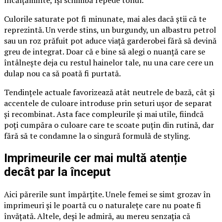
încălțăminte, își schimbă repede tonul.
Culorile saturate pot fi minunate, mai ales dacă știi că te
reprezintă. Un verde stins, un burgundy, un albastru petrol
sau un roz prăfuit pot aduce viață garderobei fără să devină
greu de integrat. Doar că e bine să alegi o nuanță care se
întâlnește deja cu restul hainelor tale, nu una care cere un
dulap nou ca să poată fi purtată.
Tendințele actuale favorizează atât neutrele de bază, cât și
accentele de culoare introduse prin seturi ușor de separat
și recombinat. Asta face compleurile și mai utile, fiindcă
poți cumpăra o culoare care te scoate puțin din rutină, dar
fără să te condamne la o singură formulă de styling.
Imprimeurile cer mai multă atenție
decât par la început
Aici părerile sunt împărțite. Unele femei se simt grozav în
imprimeuri și le poartă cu o naturalețe care nu poate fi
învățată. Altele, deși le admiră, au mereu senzația că