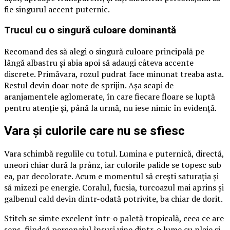
fie singurul accent puternic.
Trucul cu o singură culoare dominantă
Recomand des să alegi o singură culoare principală pe
lângă albastru și abia apoi să adaugi câteva accente
discrete. Primăvara, rozul pudrat face minunat treaba asta.
Restul devin doar note de sprijin. Așa scapi de
aranjamentele aglomerate, în care fiecare floare se luptă
pentru atenție și, până la urmă, nu iese nimic în evidență.
Vara și culorile care nu se sfiesc
Vara schimbă regulile cu totul. Lumina e puternică, directă,
uneori chiar dură la prânz, iar culorile palide se topesc sub
ea, par decolorate. Acum e momentul să crești saturația și
să mizezi pe energie. Coralul, fucsia, turcoazul mai aprins și
galbenul cald devin dintr-odată potrivite, ba chiar de dorit.
Stitch se simte excelent într-o paletă tropicală, ceea ce are
sens, fiindcă personajul însuși vine dintr-o lume cu plaje și