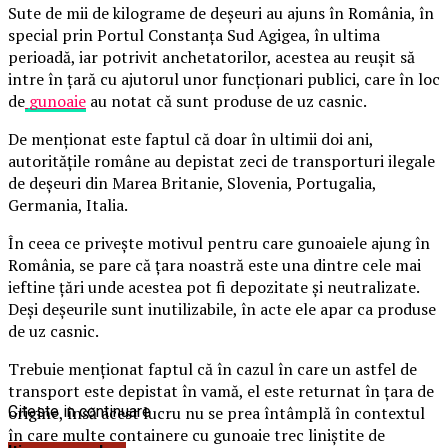
Sute de mii de kilograme de deşeuri au ajuns în România, în
special prin Portul Constanţa Sud Agigea, în ultima
perioadă, iar potrivit anchetatorilor, acestea au reușit să
intre în țară cu ajutorul unor funcționari publici, care în loc
de
gunoaie
au notat că sunt produse de uz casnic.
De menționat este faptul că doar în ultimii doi ani,
autoritățile române au depistat zeci de transporturi ilegale
de deşeuri din Marea Britanie, Slovenia, Portugalia,
Germania, Italia.
În ceea ce privește motivul pentru care gunoaiele ajung în
România, se pare că țara noastră este una dintre cele mai
ieftine ţări unde acestea pot fi depozitate şi neutralizate.
Deși deșeurile sunt inutilizabile, în acte ele apar ca produse
de uz casnic.
Trebuie menționat faptul că în cazul în care un astfel de
transport este depistat în vamă, el este returnat în ţara de
origine, însă acest lucru nu se prea întâmplă în contextul
Citeste in continuare
în care multe containere cu gunoaie trec liniştite de