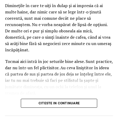
albastru-turcoaz, ușor saturat, cu accente de roz în
Diminețile în care te uiți în dulap și ai impresia că ai
interiorul urechilor. Asta înseamnă că personajul aduce
multe haine, dar nimic care să se lege într-o ținută
deja două culori în ecuație înainte să așezi o singură
coerentă, sunt mai comune decât ne place să
floare lângă el. Dacă ignori amănuntul ăsta, ajungi ușor
recunoaștem. Nu e vorba neapărat de lipsă de opțiuni.
la un aranjament care se bate cap în cap, în care
De multe ori e pur și simplu oboseala aia mică,
albastrul rece și florile nimeresc în registre care nu
domestică, pe care o simți înainte de cafea, când ai vrea
vorbesc între ele.
să arăți bine fără să negociezi zece minute cu un umeraș
încăpățânat.
Gândește-te la el ca la o piesă vestimentară cu
personalitate. Când porți ceva turcoaz, nu te îmbraci la
Tocmai aici intră în joc seturile bine alese. Sunt practice,
întâmplare pe dedesubt, ci cauți ce-l pune în valoare.
dar nu într-un fel plictisitor. Au ceva liniștitor în ideea
Aici e la fel. Albastrul cere ori contraste calde care îl
că partea de sus și partea de jos deja se înțeleg între ele,
scot în față, ori tonuri reci care îl liniștesc și îl extind.
iar tu nu mai trebuie să faci pe stilistul la șapte și
Sezonul intervine exact în decizia asta, pentru că ne
jumătate dimineața, cu un ochi la telefon și unul la
modelează așteptările legate de culoare aproape pe
vremea de afară.
nesimțite.
CITESTE IN CONTINUARE
Numai că nu orice compleu e bun pentru viața reală. Una
Mai e un lucru pe care l-am prins abia în timp. Florile
e să arate impecabil într-o fotografie de produs, cu
naturale și cele lucrate manual, din materiale textile sau
lumina perfectă și modelul care pare că n-a alergat