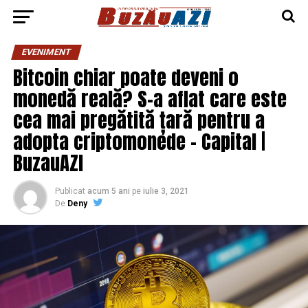
EVENIMENT
Bitcoin chiar poate deveni o
monedă reală? S-a aflat care este
cea mai pregătită țară pentru a
adopta criptomonede – Capital |
BuzauAZI
Publicat
acum 5 ani
pe
iulie 3, 2021
De
Deny