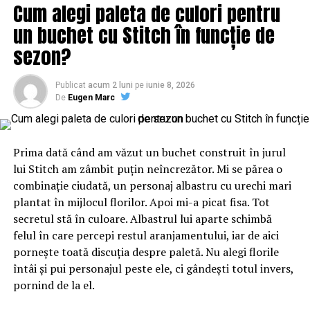
Cum alegi paleta de culori pentru
Factori care fac o țară pregătită
un buchet cu Stitch în funcție de
pentru adoptarea monedelor digitale
sezon?
Criptomonedele se confruntă în prezent cu creșteri
Publicat
acum 2 luni
pe
iunie 8, 2026
uriașe ale cererii în întreaga lume. Dorința oamenilor de
De
Eugen Marc
a deține criptomonede și rata de absorbție a
criptomonedelor sunt importante pentru creșterea cu
succes a criptomonedelor în fiecare țară.
Prima dată când am văzut un buchet construit în jurul
lui Stitch am zâmbit puțin neîncrezător. Mi se părea o
Pe măsură ce criptomonedele devin mai tradiționale,
combinație ciudată, un personaj albastru cu urechi mari
consumatorii vor începe să accepte mai ușor moneda
plantat în mijlocul florilor. Apoi mi-a picat fisa. Tot
digitală ca unul dintre activele lor.
secretul stă în culoare. Albastrul lui aparte schimbă
felul în care percepi restul aranjamentului, iar de aici
ARTICOLE PE ACEIASI TEMA:
PRIMA
pornește toată discuția despre paletă. Nu alegi florile
întâi și pui personajul peste ele, ci gândești totul invers,
URMATORUL
“Slovenia nu este o colonie, nu este un stat de mâna a
pornind de la el.
doua” – Capital | BuzauAZI