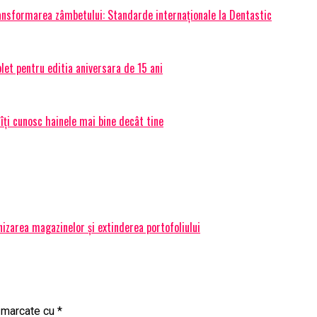
transformarea zâmbetului: Standarde internaționale la Dentastic
et pentru editia aniversara de 15 ani
 îți cunosc hainele mai bine decât tine
izarea magazinelor și extinderea portofoliului
t marcate cu
*