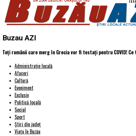
Buzau AZI
Toți românii care merg în Grecia vor fi testați pentru COVID! Ce t
Administrație locală
Afaceri
Cultură
Eveniment
Exclusiv
Politică locală
Social
Sport
Știri din județ
Viața în Buzău