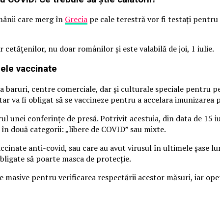
omânii care merg în
Grecia
pe cale terestră vor fi testați pentru
etățenilor, nu doar românilor și este valabilă de joi, 1 iulie.
nele vaccinate
baruri, centre comerciale, dar și culturale speciale pentru pe
 va fi obligat să se vaccineze pentru a accelara imunizarea po
ul unei conferințe de presă. Potrivit acestuia, din data de 15 i
 în două categorii: „libere de COVID”⁣ sau mixte.
ccinate anti-covid, sau care au avut virusul în ultimele șase lu
obligate să poarte masca de protecție.
 masive pentru verificarea respectării acestor măsuri, iar oper