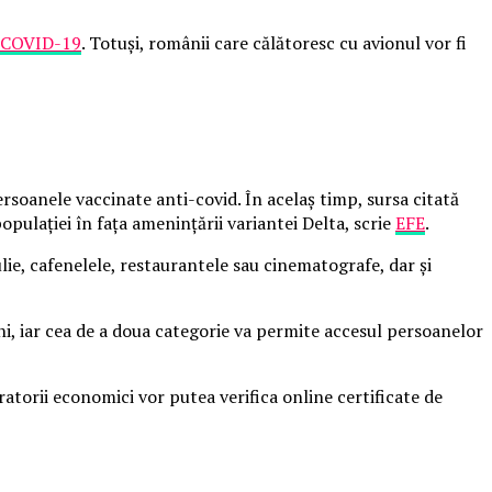
COVID-19
. Totuși, românii care călătoresc cu avionul vor fi
rsoanele vaccinate anti-covid. În acelaș timp, sursa citată
pulaţiei în faţa ameninţării variantei Delta, scrie
EFE
.
ulie, cafenelele, restaurantele sau cinematografe, dar şi
ni, iar cea de a doua categorie va permite accesul persoanelor
atorii economici vor putea verifica online certificate de