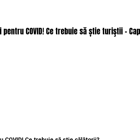
 pentru COVID! Ce trebuie să știe turiştii – Cap
ru COVID! Ce trebuie să știe călătorii?