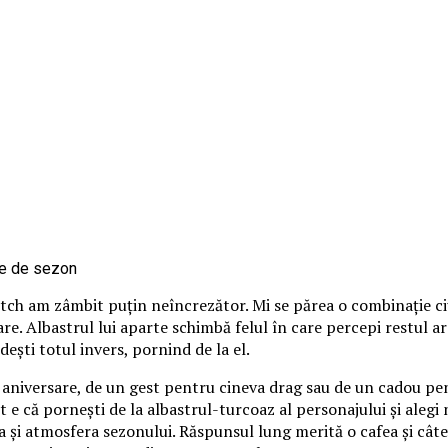
itch am zâmbit puțin neîncrezător. Mi se părea o combinație ci
loare. Albastrul lui aparte schimbă felul în care percepi restul 
ndești totul invers, pornind de la el.
o aniversare, de un gest pentru cineva drag sau de un cadou pen
 e că pornești de la albastrul-turcoaz al personajului și alegi nu
 și atmosfera sezonului. Răspunsul lung merită o cafea și câte