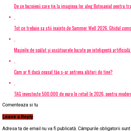
De ce buzoienii care țin la imaginea lor aleg Botoșaniul pentru 
Tot ce trebuie sa stii inainte de Summer Well 2026. Ghidul compl
Mașinile de spălat și uscătoarele bazate pe inteligență artificială
Cum ar fi dacă ceasul tău s-ar antrena alături de tine?
TAG investește 500.000 de euro în retail în 2026, pentru modern
Comenteaza si tu
Leave a Reply
Adresa ta de email nu va fi publicată.
Câmpurile obligatorii sun