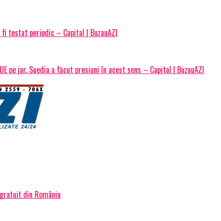
 fi testat periodic – Capital | BuzauAZI
E pe jar. Suedia a făcut presiuni în acest sens – Capital | BuzauAZI
 gratuit din România