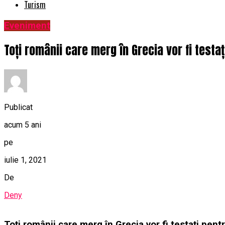
Turism
Eveniment
Toți românii care merg în Grecia vor fi testați
Publicat
acum 5 ani
pe
iulie 1, 2021
De
Deny
Toți românii care merg în Grecia vor fi testați pent