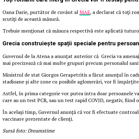
Oana Darie, purtător de cuvânt al
MAE
, a declarat că toți r
scutiți de această măsură.
Trebuie menționat că măsura respectivă este aplicată tuturor c
Grecia construieşte spații speciale pentru persoa
Guvernul de la Atena a anunțat anterior că Grecia va amenaja 
mai precizează că mai multe grupuri precum personalul sanitar
Ministrul de stat Giorgos Gerapetritis a făcut anunțul în cadr
stadioane şi alte zone cu posibile aglomerări, vor fi împărţite
Astfel, în prima categorie vor putea intra doar persoanele va
care au un test PCR, sau un test rapid COVID, negativ, fiind 
În același timp, Guvernul anunță că vor fi efectuate controale
vaccinare prezentate de clienţi.
Sursă foto: Dreamstime