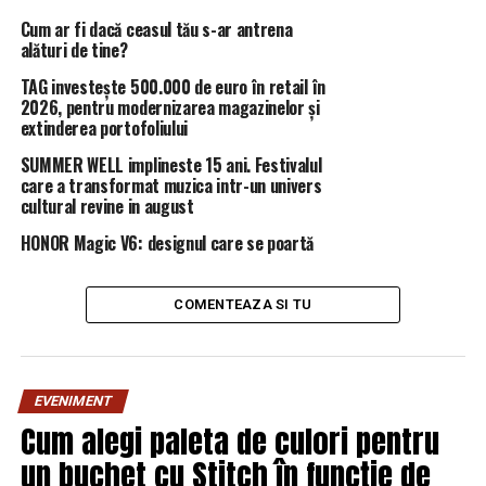
Cum ar fi dacă ceasul tău s-ar antrena
De menționat este faptul că, declarația făcută de Xi nu a
alături de tine?
fost bine primită de Taipei. Mainland Affairs Council
(MAC) din Taiwan, biroul responsabil de politicile
TAG investește 500.000 de euro în retail în
2026, pentru modernizarea magazinelor și
privind China, a reacţionat imediat. Deşi PCC a obţinut „o
extinderea portofoliului
anumită dezvoltare economică”, rămâne o dictatură
care calcă în picioare libertăţile omului, a subliniat MAC,
SUMMER WELL implineste 15 ani. Festivalul
care a transformat muzica intr-un univers
cerând totodată trecerea Chinei la democraţie.
cultural revine in august
„Erorile sale istorice în luarea de decizii şi acţiunile
HONOR Magic V6: designul care se poartă
permanent dăunătoare au produs ameninţări grave la
adresa securităţii regionale”, a adăugat Taipeiul.
COMENTEAZA SI TU
Totodată, Taiwanul a respins principiul susținut e
liderul chinez, mai exact acela de „o singură Chină”, care
susţine că insula este parte a Chinei, iar regimul
EVENIMENT
comunist de la Beijing ar trebui să renunţe la
Cum alegi paleta de culori pentru
intimidarea sa militară şi să discute cu Taipeiul de pe
un buchet cu Stitch în funcție de
poziţii egale.