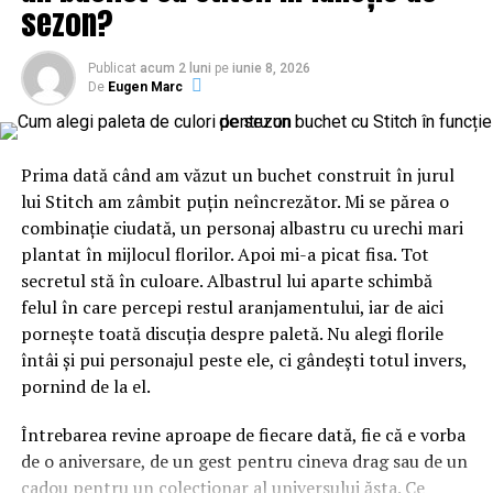
sezon?
În același timp, Mainland Affairs Council (MAC) din
Taiwan precizează că Guvernul vrea să își apare cu orice
Publicat
acum 2 luni
pe
iunie 8, 2026
preț suveranitatea și democrația națiunii, menținând
De
Eugen Marc
pacea la nivel național.
„Hotărârea guvernului nostru de a apăra ferm
Prima dată când am văzut un buchet construit în jurul
suveranitatea naţiunii şi democraţia şi libertatea
lui Stitch am zâmbit puțin neîncrezător. Mi se părea o
Taiwanului şi de a menţine pacea şi stabilitatea în
combinație ciudată, un personaj albastru cu urechi mari
Strâmtoarea Taiwan rămân neschimbate”, a conchis
plantat în mijlocul florilor. Apoi mi-a picat fisa. Tot
MAC.
secretul stă în culoare. Albastrul lui aparte schimbă
felul în care percepi restul aranjamentului, iar de aici
De menționat este faptul că, în urmă cu un an, generalii
pornește toată discuția despre paletă. Nu alegi florile
de rang înalt chinez avertizau Taiwanul că s-ar putea
întâi și pui personajul peste ele, ci gândești totul invers,
confrunta cu puterea militară a Beijingului dacă vor
pornind de la el.
merge până la capăt în procesul de independenţă.
Întrebarea revine aproape de fiecare dată, fie că e vorba
ARTICOLE PE ACEIASI TEMA:
PRIMA
de o aniversare, de un gest pentru cineva drag sau de un
cadou pentru un colecționar al universului ăsta. Ce
URMATORUL