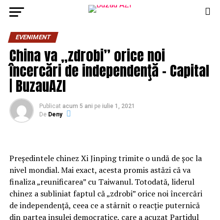
EVENIMENT
China va „zdrobi” orice noi
încercări de independenţă – Capital
| BuzauAZI
Publicat
acum 5 ani
pe
iulie 1, 2021
De
Deny
Preşedintele chinez Xi Jinping trimite o undă de șoc la
nivel mondial. Mai exact, acesta promis astăzi că va
finaliza „reunificarea” cu Taiwanul. Totodată, liderul
chinez a subliniat faptul că „zdrobi” orice noi încercări
de independenţă, ceea ce a stârnit o reacţie puternică
din partea insulei democratice, care a acuzat Partidul