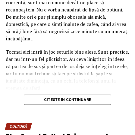
coerentă, sunt mai comune decât ne place să
floare lângă el. Dacă ignori amănuntul ăsta, ajungi ușor
recunoaștem. Nu e vorba neapărat de lipsă de opțiuni.
la un aranjament care se bate cap în cap, în care
De multe ori e pur și simplu oboseala aia mică,
albastrul rece și florile nimeresc în registre care nu
domestică, pe care o simți înainte de cafea, când ai vrea
vorbesc între ele.
să arăți bine fără să negociezi zece minute cu un umeraș
încăpățânat.
Gândește-te la el ca la o piesă vestimentară cu
personalitate. Când porți ceva turcoaz, nu te îmbraci la
Tocmai aici intră în joc seturile bine alese. Sunt practice,
întâmplare pe dedesubt, ci cauți ce-l pune în valoare.
dar nu într-un fel plictisitor. Au ceva liniștitor în ideea
Aici e la fel. Albastrul cere ori contraste calde care îl
că partea de sus și partea de jos deja se înțeleg între ele,
scot în față, ori tonuri reci care îl liniștesc și îl extind.
iar tu nu mai trebuie să faci pe stilistul la șapte și
Sezonul intervine exact în decizia asta, pentru că ne
jumătate dimineața, cu un ochi la telefon și unul la
modelează așteptările legate de culoare aproape pe
vremea de afară.
nesimțite.
CITESTE IN CONTINUARE
Numai că nu orice compleu e bun pentru viața reală. Una
Mai e un lucru pe care l-am prins abia în timp. Florile
e să arate impecabil într-o fotografie de produs, cu
naturale și cele lucrate manual, din materiale textile sau
lumina perfectă și modelul care pare că n-a alergat
hârtie, reacționează diferit la aceeași culoare, în funcție
niciodată după autobuz, și alta e să funcționeze într-o zi
de lumina anotimpului. Un roz care pare delicat în
CULTURĂ
normală, cu mers mult, birou, cumpărături, poate o
aprilie devine spălăcit într-o zi cenușie de noiembrie.