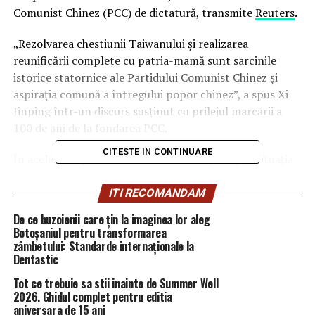
Comunist Chinez (PCC) de dictatură, transmite
Reuters
.
„Rezolvarea chestiunii Taiwanului şi realizarea
reunificării complete cu patria-mamă sunt sarcinile
istorice statornice ale Partidului Comunist Chinez şi
aspiraţia comună a întregului popor chinez”, a spus Xi
Jinping într-un discurs susţinut cu prilejul marcării a
100 de ani de la fondarea PCC.
CITESTE IN CONTINUARE
În același timp, liderul chinez a vorbit și despre situația
din
Taiwan
.
ITI RECOMANDAM
„Toţi fiii şi toate fiicele
Chinei
, inclusiv compatrioţii din
De ce buzoienii care țin la imaginea lor aleg
ambele părţi ale Strâmtorii Taiwan, trebuie să
Botoșaniul pentru transformarea
conlucreze şi să avanseze în solidaritate, zdrobind cu
zâmbetului: Standarde internaționale la
fermitate orice plan privind independenţa Taiwanului”,
Dentastic
a insistat preşedintele chinez.
Tot ce trebuie sa stii inainte de Summer Well
2026. Ghidul complet pentru editia
Taiwan-ul îți apără
democrația
aniversara de 15 ani