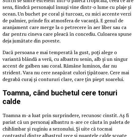
Stitch se simte excelent într-o paletă tropicală, ceea ce are
sens, fiindcă personajul însuși vine dintr-o lume cu plaje și
ocean. Un buchet pe coral și turcoaz, cu mici accente verzi
de palmier, prinde fix atmosfera de vacanță. E genul de
aranjament care merge la o petrecere în aer liber sau ca
dar pentru cineva care pleacă în concediu. Culoarea spune
deja jumătate din poveste.
Dacă persoana e mai temperată la gust, poți alege o
variantă blândă a verii, cu albastru senin, alb și un singur
accent de galben sau coral. Rămâne luminos, dar nu
strident. Vara nu cere neapărat culori țipătoare. Cere mai
degrabă curaj și contururi clare, care țin piept soarelui.
Toamna, când buchetul cere tonuri
calde
Toamna m-a luat prin surprindere, recunosc cinstit. Aș fi
pariat că un personaj albastru n-are ce căuta în paleta de
chihlimbar și ruginiu a sezonului. Și uite că tocmai
contrastul dintre albastrul rece și nuanțele calde scoate