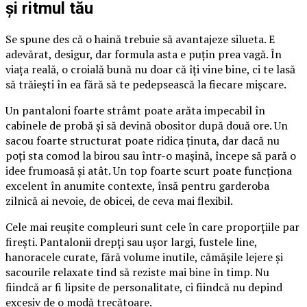
și ritmul tău
Se spune des că o haină trebuie să avantajeze silueta. E
adevărat, desigur, dar formula asta e puțin prea vagă. În
viața reală, o croială bună nu doar că îți vine bine, ci te lasă
să trăiești în ea fără să te pedepsească la fiecare mișcare.
Un pantaloni foarte strâmt poate arăta impecabil în
cabinele de probă și să devină obositor după două ore. Un
sacou foarte structurat poate ridica ținuta, dar dacă nu
poți sta comod la birou sau într-o mașină, începe să pară o
idee frumoasă și atât. Un top foarte scurt poate funcționa
excelent în anumite contexte, însă pentru garderoba
zilnică ai nevoie, de obicei, de ceva mai flexibil.
Cele mai reușite compleuri sunt cele în care proporțiile par
firești. Pantalonii drepți sau ușor largi, fustele line,
hanoracele curate, fără volume inutile, cămășile lejere și
sacourile relaxate tind să reziste mai bine în timp. Nu
fiindcă ar fi lipsite de personalitate, ci fiindcă nu depind
excesiv de o modă trecătoare.