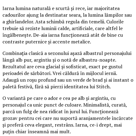
Iarna lumina naturală e scurtă și rece, iar majoritatea
cadourilor ajung la destinatar seara, la lumina lămpilor sau
a ghirlandelor. Asta schimbă regula din temelii. Culorile
trebuie să reziste luminii calde, artificiale, care altfel le
îngălbenește. De-aia iarna funcționează atât de bine cu
contraste puternice și accente metalice.
Combinația clasică a sezonului așază albastrul personajului
lângă alb pur, argintiu și o notă de albastru-noapte.
Rezultatul are ceva glacial și sofisticat, exact pe gustul
perioadei de sărbători. Vrei căldură în mijlocul iernii.
Adaugă un roșu profund sau un verde de brad și ai instant o
paletă festivă, fără să pierzi identitatea lui Stitch.
O variantă pe care o ador e cea pe alb și argintiu, cu
personajul ca unic punct de culoare. Minimalistă, curată,
parcă un fulg de nea ridicat în jurul lui. Funcționează
grozav pentru cei care nu suportă aranjamentele încărcate
și preferă ceva elegant, restrâns. Iarna, ce-i drept, mai
puțin chiar înseamnă mai mult.