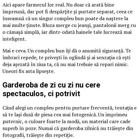
Aici apare farmecul lor real. Nu doar că arată bine
împreună, dar pot fi despărțite și purtate separat, ceea ce
înseamnă că un singur compleu bun poate da naștere la
mai multe ținute. Bluza merge cu jeanși, pantalonii merg cu
o cămașă simplă, iar dintr-odată hainele tale lucrează mai
inteligent.
Mai e ceva. Un compleu bun îți dă o anumită siguranță. Te
îmbraci repede, te privești în oglindă și ai senzația că ești
deja așezată în ziua ta, că nu mai trebuie să repari nimic.
Uneori fix asta lipsește.
Garderoba de zi cu zi nu cere
spectaculos, ci potrivit
Când alegi un compleu pentru purtare frecventă, tentația e
să te lași dusă de piesa cea mai fotogenică. Un imprimeu
puternic, o culoare foarte la modă, un material care cade
superb în poze. Numai că garderoba zilnică nu trăiește din
fotografii, trăiește din repetiție.