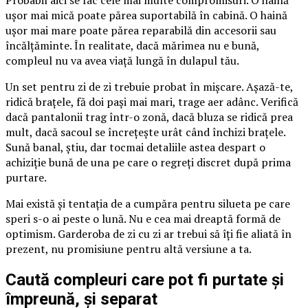
ușor mai mică poate părea suportabilă în cabină. O haină
ușor mai mare poate părea reparabilă din accesorii sau
încălțăminte. În realitate, dacă mărimea nu e bună,
compleul nu va avea viață lungă în dulapul tău.
Un set pentru zi de zi trebuie probat în mișcare. Așază-te,
ridică brațele, fă doi pași mai mari, trage aer adânc. Verifică
dacă pantalonii trag într-o zonă, dacă bluza se ridică prea
mult, dacă sacoul se încrețește urât când închizi brațele.
Sună banal, știu, dar tocmai detaliile astea despart o
achiziție bună de una pe care o regreți discret după prima
purtare.
Mai există și tentația de a cumpăra pentru silueta pe care
speri s-o ai peste o lună. Nu e cea mai dreaptă formă de
optimism. Garderoba de zi cu zi ar trebui să îți fie aliată în
prezent, nu promisiune pentru altă versiune a ta.
Caută compleuri care pot fi purtate și
împreună, și separat