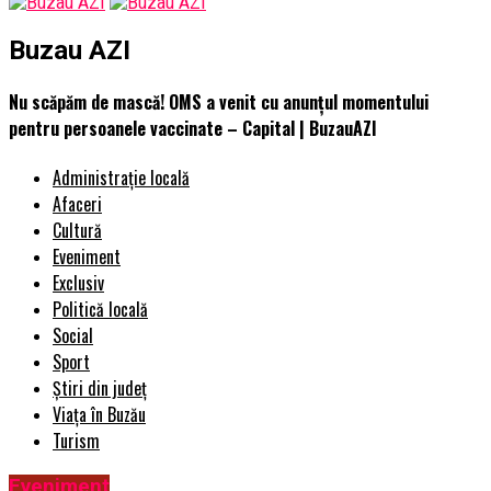
Buzau AZI
Nu scăpăm de mască! OMS a venit cu anunţul momentului
pentru persoanele vaccinate – Capital | BuzauAZI
Administrație locală
Afaceri
Cultură
Eveniment
Exclusiv
Politică locală
Social
Sport
Știri din județ
Viața în Buzău
Turism
Eveniment