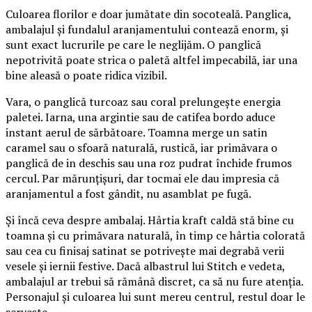
Culoarea florilor e doar jumătate din socoteală. Panglica,
ambalajul și fundalul aranjamentului contează enorm, și
sunt exact lucrurile pe care le neglijăm. O panglică
nepotrivită poate strica o paletă altfel impecabilă, iar una
bine aleasă o poate ridica vizibil.
Vara, o panglică turcoaz sau coral prelungește energia
paletei. Iarna, una argintie sau de catifea bordo aduce
instant aerul de sărbătoare. Toamna merge un satin
caramel sau o sfoară naturală, rustică, iar primăvara o
panglică de in deschis sau una roz pudrat închide frumos
cercul. Par mărunțișuri, dar tocmai ele dau impresia că
aranjamentul a fost gândit, nu asamblat pe fugă.
Și încă ceva despre ambalaj. Hârtia kraft caldă stă bine cu
toamna și cu primăvara naturală, în timp ce hârtia colorată
sau cea cu finisaj satinat se potrivește mai degrabă verii
vesele și iernii festive. Dacă albastrul lui Stitch e vedeta,
ambalajul ar trebui să rămână discret, ca să nu fure atenția.
Personajul și culoarea lui sunt mereu centrul, restul doar le