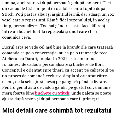
lumina, apoi rafinezi după persoană și după moment. Faci
un cadou de Crăciun pentru o adolescentă topită după
Stitch. Poți păstra albul și argintiul iernii, dar adaugi un roz
vesel care o reprezintă. Rămâi fidel sezonului și, în același
timp, personalizezi. Tocmai gândirea asta face diferența
între un buchet luat la repezeală și unul care chiar
comunică ceva.
Lucrul ăsta se vede cel mai bine la brandurile care tratează
comanda ca pe o conversație, nu ca pe o tranzacție rece.
Atelierul cu Daruri, fondat în 2024, este un brand
românesc de cadouri personalizate și buchete de flori.
Conceptul e orientat spre tineri, cu accent pe calitate și pe
un proces de comandă exclusiv, simplu și orientat către
client, de la selecție și mesaj pe panglică până la livrare.
Pentru genul ăsta de cadou gândit pe gustul cuiva anume
merg foarte bine
buchete cu Stitch
, unde paleta se poate
ajusta după sezon și după persoana care îl primește.
Mici detalii care schimbă tot rezultatul