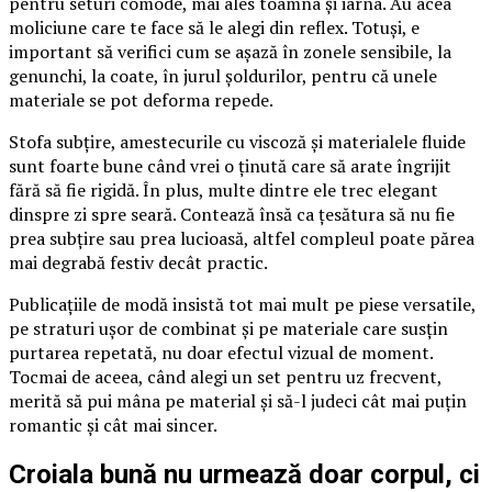
pentru seturi comode, mai ales toamna și iarna. Au acea
moliciune care te face să le alegi din reflex. Totuși, e
important să verifici cum se așază în zonele sensibile, la
genunchi, la coate, în jurul șoldurilor, pentru că unele
materiale se pot deforma repede.
Stofa subțire, amestecurile cu viscoză și materialele fluide
sunt foarte bune când vrei o ținută care să arate îngrijit
fără să fie rigidă. În plus, multe dintre ele trec elegant
dinspre zi spre seară. Contează însă ca țesătura să nu fie
prea subțire sau prea lucioasă, altfel compleul poate părea
mai degrabă festiv decât practic.
Publicațiile de modă insistă tot mai mult pe piese versatile,
pe straturi ușor de combinat și pe materiale care susțin
purtarea repetată, nu doar efectul vizual de moment.
Tocmai de aceea, când alegi un set pentru uz frecvent,
merită să pui mâna pe material și să-l judeci cât mai puțin
romantic și cât mai sincer.
Croiala bună nu urmează doar corpul, ci