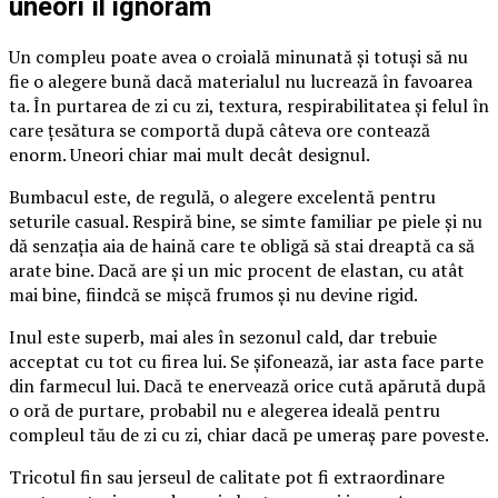
uneori îl ignorăm
Un compleu poate avea o croială minunată și totuși să nu
fie o alegere bună dacă materialul nu lucrează în favoarea
ta. În purtarea de zi cu zi, textura, respirabilitatea și felul în
care țesătura se comportă după câteva ore contează
enorm. Uneori chiar mai mult decât designul.
Bumbacul este, de regulă, o alegere excelentă pentru
seturile casual. Respiră bine, se simte familiar pe piele și nu
dă senzația aia de haină care te obligă să stai dreaptă ca să
arate bine. Dacă are și un mic procent de elastan, cu atât
mai bine, fiindcă se mișcă frumos și nu devine rigid.
Inul este superb, mai ales în sezonul cald, dar trebuie
acceptat cu tot cu firea lui. Se șifonează, iar asta face parte
din farmecul lui. Dacă te enervează orice cută apărută după
o oră de purtare, probabil nu e alegerea ideală pentru
compleul tău de zi cu zi, chiar dacă pe umeraș pare poveste.
Tricotul fin sau jerseul de calitate pot fi extraordinare