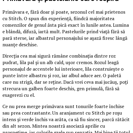
Primăvara e, fără doar și poate, sezonul cel mai prietenos
cu Stitch. O spun din experiență, fiindcă majoritatea
comenzilor de genul ăsta pică exact în lunile astea. Lumina
e blândă, difuză, iartă mult. Pastelurile prind viață fără să
pară sterse, iar albastrul personajului se așază firesc lângă
nuanțe deschise.
Direcția cea mai sigură rămâne combinația dintre roz
pudrat, lila pal și un alb cald, ușor cremos. Rozul leagă
personajul de accentele lui interioare, lila construiește o
punte între albastru și roz, iar albul aduce aer. O paletă
care nu strigă, dar se reține. Dacă vrei ceva mai jucăuș, poți
strecura un galben foarte deschis, gen primulă, fără să
exagerezi cu el.
Ce nu prea merge primăvara sunt tonurile foarte închise
sau prea contrastante. Un aranjament cu Stitch pe roșu
intens și verde închis va arăta, ca să fiu sincer, parcă rătăcit
din alt sezon. Mintea noastră asociază aprilie cu
prospețime, iar culorile grele rup senzația. Mai bine ții totul