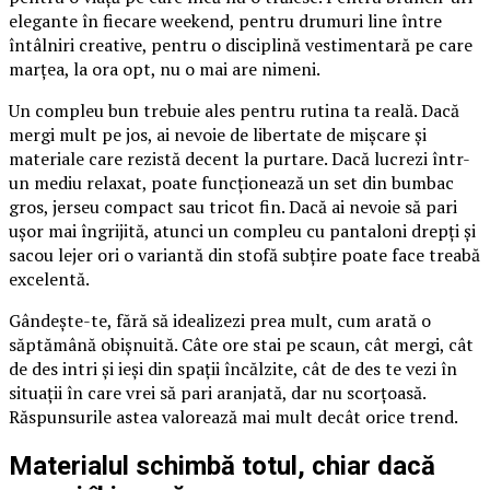
elegante în fiecare weekend, pentru drumuri line între
întâlniri creative, pentru o disciplină vestimentară pe care
marțea, la ora opt, nu o mai are nimeni.
Un compleu bun trebuie ales pentru rutina ta reală. Dacă
mergi mult pe jos, ai nevoie de libertate de mișcare și
materiale care rezistă decent la purtare. Dacă lucrezi într-
un mediu relaxat, poate funcționează un set din bumbac
gros, jerseu compact sau tricot fin. Dacă ai nevoie să pari
ușor mai îngrijită, atunci un compleu cu pantaloni drepți și
sacou lejer ori o variantă din stofă subțire poate face treabă
excelentă.
Gândește-te, fără să idealizezi prea mult, cum arată o
săptămână obișnuită. Câte ore stai pe scaun, cât mergi, cât
de des intri și ieși din spații încălzite, cât de des te vezi în
situații în care vrei să pari aranjată, dar nu scorțoasă.
Răspunsurile astea valorează mai mult decât orice trend.
Materialul schimbă totul, chiar dacă