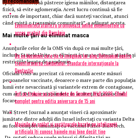
Iti recomandam
spaţii ventilate, să păstreze igiena mâinilor, distanţarea
fizică, să evite aglomeraţia. Acest lucru continuă să fie
extrem de important, chiar dacă sunteţi vaccinat, atunci
când există o transmisie comunitară”, a adăugat acesta.
EvenimenteGratuite.ro promovează online evenimentele cu
acces gratuit din România
Mai multe ţări au eliminat masca
Anunţurile celor de la OMS vin după ce mai multe ţări,
inclusiv Statele Unite, au eliminat în mare măsură măştile şi
De ce buzoienii care țin la imaginea lor aleg Botoșaniul pentru
restricţiile legate de pandemie.
transformarea zâmbetului: Standarde internaționale la
Dentastic
Oficialii OMS au precizat că recomandă aceste măsuri
persoanelor vaccinate, deoarece o mare parte din populaţia
lumii este nevaccinată şi variantele extrem de contagioase,
Tot ce trebuie sa stii inainte de Summer Well 2026. Ghidul
cum ar fi Delta, se răspândesc în multe ţări, provocând
focare.
complet pentru editia aniversara de 15 ani
Wall Street Journal a anunțat vineri că aproximativ
jumătate dintre adulţii din Israel infectaţi cu varianta Delta
Mașinile de spălat și uscătoarele bazate pe inteligență
au fost complet imunizaţi cu vaccinul Pfizer-BioNTech.
artificială îți cunosc hainele mai bine decât tine
„Da, puteţi reduce unele măsuri şi diferite ţări au