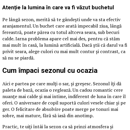
Atenție la lumina în care va fi văzut buchetul
Pe lângă sezon, merită să te gândești unde va sta efectiv
aranjamentul. Un buchet care arată impecabil ziua, lângă
fereastră, poate părea cu totul altceva seara, sub becuri
calde. Iarna problema apare cel mai des, pentru că stăm
mai mult în casă, la lumină artificială. Dacă știi că darul va fi
privit seara, alege culori cu mai mult contur și contrast, ca
să nu se piardă.
Cum împaci sezonul cu ocazia
Aici e partea pe care mulți o sar, și greșesc. Sezonul îți dă
paleta de bază, ocazia o reglează. Un cadou romantic cere
nuanțe mai calde și mai intime, indiferent de luna în care îl
oferi. O aniversare de copil suportă culori vesele chiar și pe
ger. O felicitare de absolvire poate merge pe tonuri mai
sobre, mai mature, fără să iasă din anotimp.
Practic, te uiți întâi la sezon ca să prinzi atmosfera și