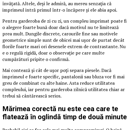
învățată. Altele, deși le admiră, au mereu senzația că
imprimeul intră primul într-o încăpere și ele abia apoi.
Pentru garderoba de zi cu zi, un compleu imprimat poate fi
o alegere foarte bună doar dacă motivul nu te limitează
prea mult. Dungile discrete, carourile fine sau motivele
geometrice simple sunt de obicei mai ușor de purtat decât
florile foarte mari ori desenele extrem de contrastante. Nu
e o regulă rigidă, doar o observație pe care multe
cumpărături pripite o confirmă.
Mai contează și cât de ușor poți separa piesele. Dacă
imprimeul e foarte specific, pantalonii sau bluza vor fi mai
greu de combinat cu alte haine. Asta reduce utilitatea
compleului, iar pentru garderoba zilnică utilitatea chiar ar
trebui să cântărească serios.
Mărimea corectă nu este cea care te
flatează în oglindă timp de două minute
Probabil aici se fac cele mai multe compromisuri. O haină