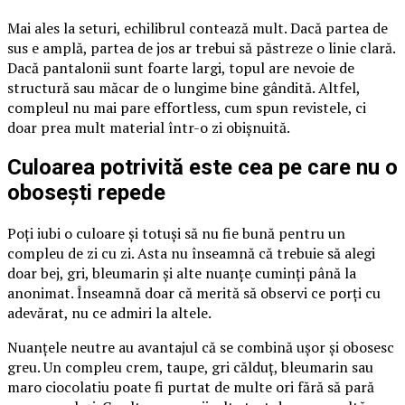
Mai ales la seturi, echilibrul contează mult. Dacă partea de
sus e amplă, partea de jos ar trebui să păstreze o linie clară.
Dacă pantalonii sunt foarte largi, topul are nevoie de
structură sau măcar de o lungime bine gândită. Altfel,
compleul nu mai pare effortless, cum spun revistele, ci
doar prea mult material într-o zi obișnuită.
Culoarea potrivită este cea pe care nu o
obosești repede
Poți iubi o culoare și totuși să nu fie bună pentru un
compleu de zi cu zi. Asta nu înseamnă că trebuie să alegi
doar bej, gri, bleumarin și alte nuanțe cuminți până la
anonimat. Înseamnă doar că merită să observi ce porți cu
adevărat, nu ce admiri la altele.
Nuanțele neutre au avantajul că se combină ușor și obosesc
greu. Un compleu crem, taupe, gri călduț, bleumarin sau
maro ciocolatiu poate fi purtat de multe ori fără să pară