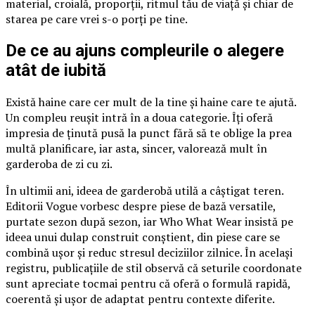
material, croială, proporții, ritmul tău de viață și chiar de
starea pe care vrei s-o porți pe tine.
De ce au ajuns compleurile o alegere
atât de iubită
Există haine care cer mult de la tine și haine care te ajută.
Un compleu reușit intră în a doua categorie. Îți oferă
impresia de ținută pusă la punct fără să te oblige la prea
multă planificare, iar asta, sincer, valorează mult în
garderoba de zi cu zi.
În ultimii ani, ideea de garderobă utilă a câștigat teren.
Editorii Vogue vorbesc despre piese de bază versatile,
purtate sezon după sezon, iar Who What Wear insistă pe
ideea unui dulap construit conștient, din piese care se
combină ușor și reduc stresul deciziilor zilnice. În același
registru, publicațiile de stil observă că seturile coordonate
sunt apreciate tocmai pentru că oferă o formulă rapidă,
coerentă și ușor de adaptat pentru contexte diferite.