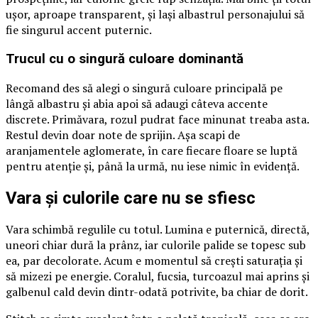
ușor, aproape transparent, și lași albastrul personajului să
fie singurul accent puternic.
Trucul cu o singură culoare dominantă
Recomand des să alegi o singură culoare principală pe
lângă albastru și abia apoi să adaugi câteva accente
discrete. Primăvara, rozul pudrat face minunat treaba asta.
Restul devin doar note de sprijin. Așa scapi de
aranjamentele aglomerate, în care fiecare floare se luptă
pentru atenție și, până la urmă, nu iese nimic în evidență.
Vara și culorile care nu se sfiesc
Vara schimbă regulile cu totul. Lumina e puternică, directă,
uneori chiar dură la prânz, iar culorile palide se topesc sub
ea, par decolorate. Acum e momentul să crești saturația și
să mizezi pe energie. Coralul, fucsia, turcoazul mai aprins și
galbenul cald devin dintr-odată potrivite, ba chiar de dorit.