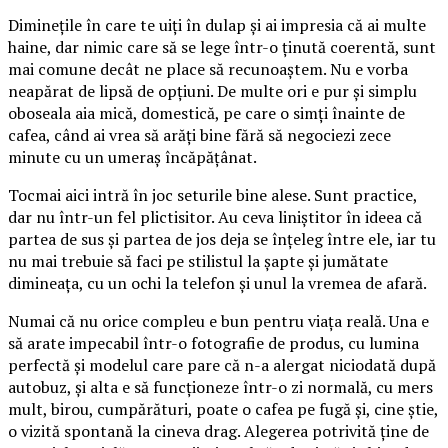
Diminețile în care te uiți în dulap și ai impresia că ai multe
haine, dar nimic care să se lege într-o ținută coerentă, sunt
mai comune decât ne place să recunoaștem. Nu e vorba
neapărat de lipsă de opțiuni. De multe ori e pur și simplu
oboseala aia mică, domestică, pe care o simți înainte de
cafea, când ai vrea să arăți bine fără să negociezi zece
minute cu un umeraș încăpățânat.
Tocmai aici intră în joc seturile bine alese. Sunt practice,
dar nu într-un fel plictisitor. Au ceva liniștitor în ideea că
partea de sus și partea de jos deja se înțeleg între ele, iar tu
nu mai trebuie să faci pe stilistul la șapte și jumătate
dimineața, cu un ochi la telefon și unul la vremea de afară.
Numai că nu orice compleu e bun pentru viața reală. Una e
să arate impecabil într-o fotografie de produs, cu lumina
perfectă și modelul care pare că n-a alergat niciodată după
autobuz, și alta e să funcționeze într-o zi normală, cu mers
mult, birou, cumpărături, poate o cafea pe fugă și, cine știe,
o vizită spontană la cineva drag. Alegerea potrivită ține de