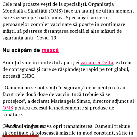
Cele mai proaste veşti de la specialişti. Organizaţia
Mondială a Sănătăţii (OMS) face un anunţ de ultim moment
care vizează pe toată lumea. Specialiştii au cerut
persoanelor complet vaccinate să poarte în continuare
măşti, să păstreze distanţarea socială şi alte măsuri de
siguranţă anti- Covid-19.
Nu scăpăm de
mască
Anunţul vine în contextul apariţiei
variantei Delta
, extrem
de contagioasă şi care se răspândeşte rapid pe tot globul,
notează CNBC.
„Oamenii nu se pot simţi în siguranţă doar pentru că au
făcut cele două doze de vaccin. Încă trebuie să se
protejeze”, a declarat Mariangela Simao, director adjunct al
OMS
pentru accesul la medicamente şi produse de
sănătate.
„Vaccinul singur nu va opri transmiterea. Oamenii trebuie
Citeste in continuare
să continue să folosească măştile în mod constant, să fie în