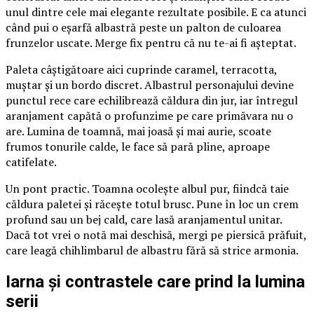
unul dintre cele mai elegante rezultate posibile. E ca atunci
când pui o eșarfă albastră peste un palton de culoarea
frunzelor uscate. Merge fix pentru că nu te-ai fi așteptat.
Paleta câștigătoare aici cuprinde caramel, terracotta,
muștar și un bordo discret. Albastrul personajului devine
punctul rece care echilibrează căldura din jur, iar întregul
aranjament capătă o profunzime pe care primăvara nu o
are. Lumina de toamnă, mai joasă și mai aurie, scoate
frumos tonurile calde, le face să pară pline, aproape
catifelate.
Un pont practic. Toamna ocolește albul pur, fiindcă taie
căldura paletei și răcește totul brusc. Pune în loc un crem
profund sau un bej cald, care lasă aranjamentul unitar.
Dacă tot vrei o notă mai deschisă, mergi pe piersică prăfuit,
care leagă chihlimbarul de albastru fără să strice armonia.
Iarna și contrastele care prind la lumina
serii