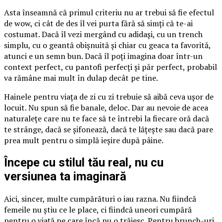
Asta înseamnă că primul criteriu nu ar trebui să fie efectul
de wow, ci cât de des îl vei purta fără să simți că te-ai
costumat. Dacă îl vezi mergând cu adidași, cu un trench
simplu, cu o geantă obișnuită și chiar cu geaca ta favorită,
atunci e un semn bun. Dacă îl poți imagina doar într-un
context perfect, cu pantofi perfecți și păr perfect, probabil
va rămâne mai mult în dulap decât pe tine.
Hainele pentru viața de zi cu zi trebuie să aibă ceva ușor de
locuit. Nu spun să fie banale, deloc. Dar au nevoie de acea
naturalețe care nu te face să te întrebi la fiecare oră dacă
te strânge, dacă se șifonează, dacă te lățește sau dacă pare
prea mult pentru o simplă ieșire după pâine.
Începe cu stilul tău real, nu cu
versiunea ta imaginară
Aici, sincer, multe cumpărături o iau razna. Nu fiindcă
femeile nu știu ce le place, ci fiindcă uneori cumpără
pentru o viață pe care încă nu o trăiesc. Pentru brunch-uri