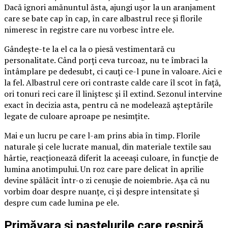
Dacă ignori amănuntul ăsta, ajungi ușor la un aranjament
care se bate cap în cap, în care albastrul rece și florile
nimeresc în registre care nu vorbesc între ele.
Gândește-te la el ca la o piesă vestimentară cu
personalitate. Când porți ceva turcoaz, nu te îmbraci la
întâmplare pe dedesubt, ci cauți ce-l pune în valoare. Aici e
la fel. Albastrul cere ori contraste calde care îl scot în față,
ori tonuri reci care îl liniștesc și îl extind. Sezonul intervine
exact în decizia asta, pentru că ne modelează așteptările
legate de culoare aproape pe nesimțite.
Mai e un lucru pe care l-am prins abia în timp. Florile
naturale și cele lucrate manual, din materiale textile sau
hârtie, reacționează diferit la aceeași culoare, în funcție de
lumina anotimpului. Un roz care pare delicat în aprilie
devine spălăcit într-o zi cenușie de noiembrie. Așa că nu
vorbim doar despre nuanțe, ci și despre intensitate și
despre cum cade lumina pe ele.
Primăvara și pastelurile care respiră