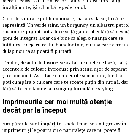
mereu același. Cu alte accesorii, alt strat deasupra, altă
încălțăminte, își schimbă repede tonul.
Culorile saturate pot fi minunate, mai ales dacă știi că te
reprezintă. Un verde stins, un burgundy, un albastru petrol
sau un roz prăfuit pot aduce viață garderobei fără să devină
greu de integrat. Doar că e bine să alegi o nuanță care se
întâlnește deja cu restul hainelor tale, nu una care cere un
dulap nou ca să poată fi purtată.
Tendințele actuale favorizează atât neutrele de bază, cât și
accentele de culoare introduse prin seturi ușor de separat
și recombinat. Asta face compleurile și mai utile, fiindcă
poți cumpăra o culoare care te scoate puțin din rutină, dar
fără să te condamne la o singură formulă de styling.
Imprimeurile cer mai multă atenție
decât par la început
Aici părerile sunt împărțite. Unele femei se simt grozav în
imprimeuri și le poartă cu o naturalețe care nu poate fi