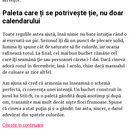
servește.
Paleta care ți se potrivește ție, nu doar
calendarului
Toate regulile astea ajută, însă nimic nu bate intuiția când o
ai exersată un pic. Sezonul îți dă un punct de plecare solid,
lumina îți spune cât de saturate să fie culorile, iar ocazia
rafinează totul. La final, cel mai bun buchet rămâne cel
care îți seamănă ție sau persoanei căreia i-l dai. Dacă cineva
adoră rozul în decembrie, lasă-l acolo, chiar dacă manualul
de culoare ar zice altfel.
Am ajuns să cred că armonia nu înseamnă o schemă
perfectă, ci coerența unei intenții. Un buchet construit în
jurul lui Stitch, cu o paletă gândită după anotimp și după
om, transmite mai mult decât niște flori frumoase. Spune
că cineva a stat puțin și s-a gândit. Iar asta, sincer, e darul
adevărat din spatele culorilor.
Citeste in continuare