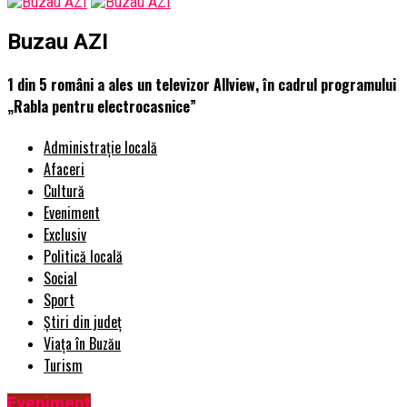
Buzau AZI
1 din 5 români a ales un televizor Allview, în cadrul programului
„Rabla pentru electrocasnice”
Administrație locală
Afaceri
Cultură
Eveniment
Exclusiv
Politică locală
Social
Sport
Știri din județ
Viața în Buzău
Turism
Eveniment