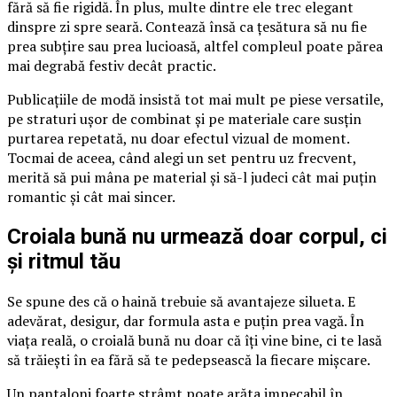
fără să fie rigidă. În plus, multe dintre ele trec elegant
dinspre zi spre seară. Contează însă ca țesătura să nu fie
prea subțire sau prea lucioasă, altfel compleul poate părea
mai degrabă festiv decât practic.
Publicațiile de modă insistă tot mai mult pe piese versatile,
pe straturi ușor de combinat și pe materiale care susțin
purtarea repetată, nu doar efectul vizual de moment.
Tocmai de aceea, când alegi un set pentru uz frecvent,
merită să pui mâna pe material și să-l judeci cât mai puțin
romantic și cât mai sincer.
Croiala bună nu urmează doar corpul, ci
și ritmul tău
Se spune des că o haină trebuie să avantajeze silueta. E
adevărat, desigur, dar formula asta e puțin prea vagă. În
viața reală, o croială bună nu doar că îți vine bine, ci te lasă
să trăiești în ea fără să te pedepsească la fiecare mișcare.
Un pantaloni foarte strâmt poate arăta impecabil în