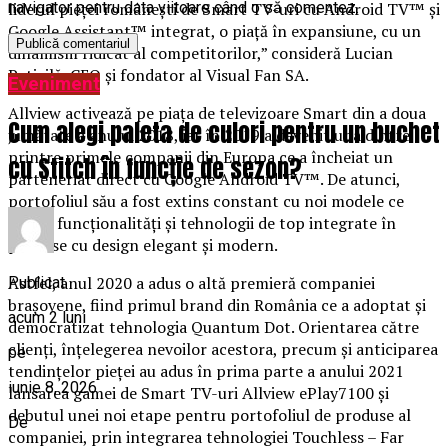
liderul pieței românești de Smart TV-uri cu Android TV™ și
navigator pentru data viitoare când o să comentez.
Google Assistant™ integrat, o piață în expansiune, cu un
dinamism ridicat al competitorilor,” consideră Lucian
Peticilă, CEO și fondator al Visual Fan SA.
Eveniment
Allview activează pe piața de televizoare Smart din a doua
Cum alegi paleta de culori pentru un buchet
jumătate a anului 2018, iar în 2019 a devenit una dintre
printre primele companii din Europa ce a încheiat un
cu Stitch în funcție de sezon?
parteneriat direct cu Google Android TV™. De atunci,
portofoliul său a fost extins constant cu noi modele ce
includ funcționalități și tehnologii de top integrate în
produse cu design elegant și modern.
Astfel, anul 2020 a adus o altă premieră companiei
Publicat
brașovene, fiind primul brand din România ce a adoptat și
acum 2 luni
democratizat tehnologia Quantum Dot. Orientarea către
clienți, înțelegerea nevoilor acestora, precum și anticiparea
pe
tendințelor pieței au adus în prima parte a anului 2021
iunie 8, 2026
lansarea gamei de Smart TV-uri Allview ePlay7100 și
debutul unei noi etape pentru portofoliul de produse al
De
companiei, prin integrarea tehnologiei Touchless – Far