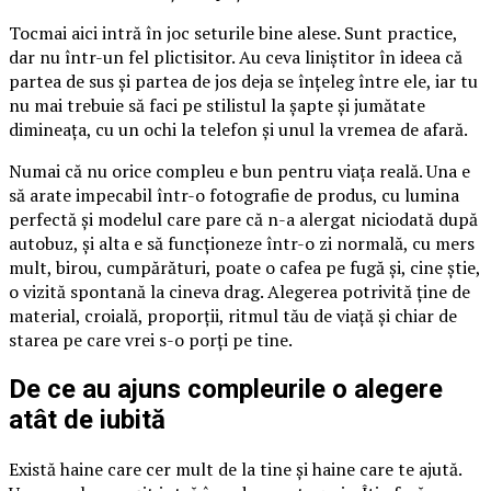
Tocmai aici intră în joc seturile bine alese. Sunt practice,
dar nu într-un fel plictisitor. Au ceva liniștitor în ideea că
partea de sus și partea de jos deja se înțeleg între ele, iar tu
nu mai trebuie să faci pe stilistul la șapte și jumătate
dimineața, cu un ochi la telefon și unul la vremea de afară.
Numai că nu orice compleu e bun pentru viața reală. Una e
să arate impecabil într-o fotografie de produs, cu lumina
perfectă și modelul care pare că n-a alergat niciodată după
autobuz, și alta e să funcționeze într-o zi normală, cu mers
mult, birou, cumpărături, poate o cafea pe fugă și, cine știe,
o vizită spontană la cineva drag. Alegerea potrivită ține de
material, croială, proporții, ritmul tău de viață și chiar de
starea pe care vrei s-o porți pe tine.
De ce au ajuns compleurile o alegere
atât de iubită
Există haine care cer mult de la tine și haine care te ajută.