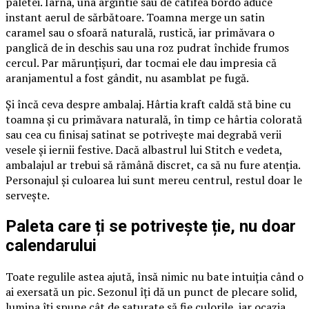
paletei. Iarna, una argintie sau de catifea bordo aduce
instant aerul de sărbătoare. Toamna merge un satin
caramel sau o sfoară naturală, rustică, iar primăvara o
panglică de in deschis sau una roz pudrat închide frumos
cercul. Par mărunțișuri, dar tocmai ele dau impresia că
aranjamentul a fost gândit, nu asamblat pe fugă.
Și încă ceva despre ambalaj. Hârtia kraft caldă stă bine cu
toamna și cu primăvara naturală, în timp ce hârtia colorată
sau cea cu finisaj satinat se potrivește mai degrabă verii
vesele și iernii festive. Dacă albastrul lui Stitch e vedeta,
ambalajul ar trebui să rămână discret, ca să nu fure atenția.
Personajul și culoarea lui sunt mereu centrul, restul doar le
servește.
Paleta care ți se potrivește ție, nu doar
calendarului
Toate regulile astea ajută, însă nimic nu bate intuiția când o
ai exersată un pic. Sezonul îți dă un punct de plecare solid,
lumina îți spune cât de saturate să fie culorile, iar ocazia