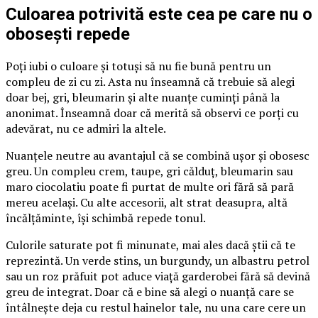
Culoarea potrivită este cea pe care nu o
obosești repede
Poți iubi o culoare și totuși să nu fie bună pentru un
compleu de zi cu zi. Asta nu înseamnă că trebuie să alegi
doar bej, gri, bleumarin și alte nuanțe cuminți până la
anonimat. Înseamnă doar că merită să observi ce porți cu
adevărat, nu ce admiri la altele.
Nuanțele neutre au avantajul că se combină ușor și obosesc
greu. Un compleu crem, taupe, gri călduț, bleumarin sau
maro ciocolatiu poate fi purtat de multe ori fără să pară
mereu același. Cu alte accesorii, alt strat deasupra, altă
încălțăminte, își schimbă repede tonul.
Culorile saturate pot fi minunate, mai ales dacă știi că te
reprezintă. Un verde stins, un burgundy, un albastru petrol
sau un roz prăfuit pot aduce viață garderobei fără să devină
greu de integrat. Doar că e bine să alegi o nuanță care se
întâlnește deja cu restul hainelor tale, nu una care cere un