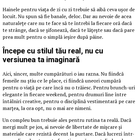
Hainele pentru viața de zi cu zi trebuie să aibă ceva ușor de
locuit. Nu spun să fie banale, deloc. Dar au nevoie de acea
naturalețe care nu te face să te întrebi la fiecare oră dacă
te strânge, dacă se șifonează, dacă te lățește sau dacă pare
prea mult pentru o simplă ieșire după pâine.
Începe cu stilul tău real, nu cu
versiunea ta imaginară
Aici, sincer, multe cumpărături o iau razna. Nu fiindcă
femeile nu știu ce le place, ci fiindcă uneori cumpără
pentru o viață pe care încă nu o trăiesc. Pentru brunch-uri
elegante în fiecare weekend, pentru drumuri line între
întâlniri creative, pentru o disciplină vestimentară pe care
marțea, la ora opt, nu o mai are nimeni.
Un compleu bun trebuie ales pentru rutina ta reală. Dacă
mergi mult pe jos, ai nevoie de libertate de mișcare și
materiale care rezistă decent la purtare. Dacă lucrezi într-