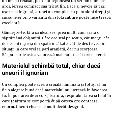
un mediu relaxat, poate funcționează un set din bumbac
gros, jerseu compact sau tricot fin. Dacă ai nevoie să pari
ușor mai îngrijită, atunci un compleu cu pantaloni drepți și
sacou lejer ori o variantă din stofă subțire poate face treabă
excelentă.
Gândește-te, fără să idealizezi prea mult, cum arată o
săptămână obișnuită. Câte ore stai pe scaun, cât mergi, cât
de des intri și ieși din spații încălzite, cât de des te vezi în
situații în care vrei să pari aranjată, dar nu scorțoasă.
Răspunsurile astea valorează mai mult decât orice trend.
Materialul schimbă totul, chiar dacă
uneori îl ignorăm
Un compleu poate avea o croială minunată și totuși să nu
fie o alegere bună dacă materialul nu lucrează în favoarea
ta. În purtarea de zi cu zi, textura, respirabilitatea și felul în
care țesătura se comportă după câteva ore contează
enorm. Uneori chiar mai mult decât designul.