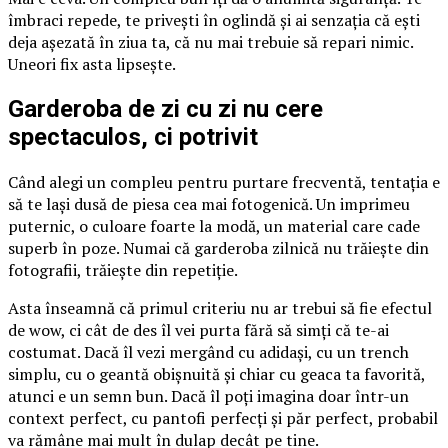
îmbraci repede, te privești în oglindă și ai senzația că ești
deja așezată în ziua ta, că nu mai trebuie să repari nimic.
Uneori fix asta lipsește.
Garderoba de zi cu zi nu cere
spectaculos, ci potrivit
Când alegi un compleu pentru purtare frecventă, tentația e
să te lași dusă de piesa cea mai fotogenică. Un imprimeu
puternic, o culoare foarte la modă, un material care cade
superb în poze. Numai că garderoba zilnică nu trăiește din
fotografii, trăiește din repetiție.
Asta înseamnă că primul criteriu nu ar trebui să fie efectul
de wow, ci cât de des îl vei purta fără să simți că te-ai
costumat. Dacă îl vezi mergând cu adidași, cu un trench
simplu, cu o geantă obișnuită și chiar cu geaca ta favorită,
atunci e un semn bun. Dacă îl poți imagina doar într-un
context perfect, cu pantofi perfecți și păr perfect, probabil
va rămâne mai mult în dulap decât pe tine.