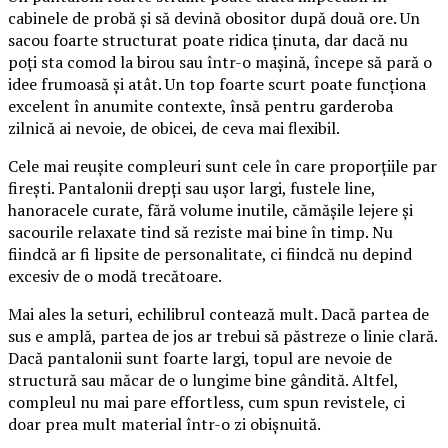
cabinele de probă și să devină obositor după două ore. Un
sacou foarte structurat poate ridica ținuta, dar dacă nu
poți sta comod la birou sau într-o mașină, începe să pară o
idee frumoasă și atât. Un top foarte scurt poate funcționa
excelent în anumite contexte, însă pentru garderoba
zilnică ai nevoie, de obicei, de ceva mai flexibil.
Cele mai reușite compleuri sunt cele în care proporțiile par
firești. Pantalonii drepți sau ușor largi, fustele line,
hanoracele curate, fără volume inutile, cămășile lejere și
sacourile relaxate tind să reziste mai bine în timp. Nu
fiindcă ar fi lipsite de personalitate, ci fiindcă nu depind
excesiv de o modă trecătoare.
Mai ales la seturi, echilibrul contează mult. Dacă partea de
sus e amplă, partea de jos ar trebui să păstreze o linie clară.
Dacă pantalonii sunt foarte largi, topul are nevoie de
structură sau măcar de o lungime bine gândită. Altfel,
compleul nu mai pare effortless, cum spun revistele, ci
doar prea mult material într-o zi obișnuită.