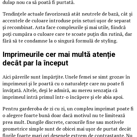
dulap nou ca să poată fi purtată.
Tendințele actuale favorizează atât neutrele de bază, cât și
accentele de culoare introduse prin seturi ușor de separat
și recombinat. Asta face compleurile și mai utile, fiindcă
poți cumpăra o culoare care te scoate puțin din rutină, dar
fără să te condamne la o singură formulă de styling.
Imprimeurile cer mai multă atenție
decât par la început
Aici părerile sunt împărțite. Unele femei se simt grozav în
imprimeuri și le poartă cu o naturalețe care nu poate fi
învățată. Altele, deși le admiră, au mereu senzația că
imprimeul intră primul într-o încăpere și ele abia apoi.
Pentru garderoba de zi cu zi, un compleu imprimat poate fi
o alegere foarte bună doar dacă motivul nu te limitează
prea mult. Dungile discrete, carourile fine sau motivele
geometrice simple sunt de obicei mai ușor de purtat decât
florile foarte mari ori desenele extrem de contrastante. Nu