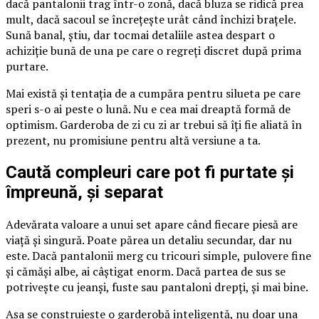
dacă pantalonii trag într-o zonă, dacă bluza se ridică prea
mult, dacă sacoul se încrețește urât când închizi brațele.
Sună banal, știu, dar tocmai detaliile astea despart o
achiziție bună de una pe care o regreți discret după prima
purtare.
Mai există și tentația de a cumpăra pentru silueta pe care
speri s-o ai peste o lună. Nu e cea mai dreaptă formă de
optimism. Garderoba de zi cu zi ar trebui să îți fie aliată în
prezent, nu promisiune pentru altă versiune a ta.
Caută compleuri care pot fi purtate și
împreună, și separat
Adevărata valoare a unui set apare când fiecare piesă are
viață și singură. Poate părea un detaliu secundar, dar nu
este. Dacă pantalonii merg cu tricouri simple, pulovere fine
și cămăși albe, ai câștigat enorm. Dacă partea de sus se
potrivește cu jeanși, fuste sau pantaloni drepți, și mai bine.
Așa se construiește o garderobă inteligentă, nu doar una