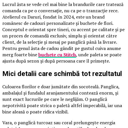
Lucrul ăsta se vede cel mai bine la brandurile care tratează
comanda ca pe o conversație, nu ca pe o tranzacție rece.
Atelierul cu Daruri, fondat în 2024, este un brand
românesc de cadouri personalizate și buchete de flori.
Conceptul e orientat spre tineri, cu accent pe calitate și pe
un proces de comandă exclusiv, simplu și orientat către
client, de la selecție și mesaj pe panglică până la livrare.
Pentru genul ăsta de cadou gândit pe gustul cuiva anume
merg foarte bine
buchete cu Stitch
, unde paleta se poate
ajusta după sezon și după persoana care îl primește.
Mici detalii care schimbă tot rezultatul
Culoarea florilor e doar jumătate din socoteală. Panglica,
ambalajul și fundalul aranjamentului contează enorm, și
sunt exact lucrurile pe care le neglijăm. O panglică
nepotrivită poate strica o paletă altfel impecabilă, iar una
bine aleasă o poate ridica vizibil.
Vara, o panglică turcoaz sau coral prelungește energia