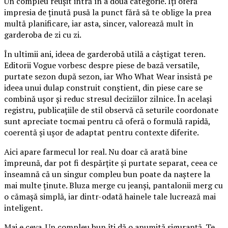
Un compleu reușit intră în a doua categorie. Îți oferă
impresia de ținută pusă la punct fără să te oblige la prea
multă planificare, iar asta, sincer, valorează mult în
garderoba de zi cu zi.
În ultimii ani, ideea de garderobă utilă a câștigat teren.
Editorii Vogue vorbesc despre piese de bază versatile,
purtate sezon după sezon, iar Who What Wear insistă pe
ideea unui dulap construit conștient, din piese care se
combină ușor și reduc stresul deciziilor zilnice. În același
registru, publicațiile de stil observă că seturile coordonate
sunt apreciate tocmai pentru că oferă o formulă rapidă,
coerentă și ușor de adaptat pentru contexte diferite.
Aici apare farmecul lor real. Nu doar că arată bine
împreună, dar pot fi despărțite și purtate separat, ceea ce
înseamnă că un singur compleu bun poate da naștere la
mai multe ținute. Bluza merge cu jeanși, pantalonii merg cu
o cămașă simplă, iar dintr-odată hainele tale lucrează mai
inteligent.
Mai e ceva. Un compleu bun îți dă o anumită siguranță. Te