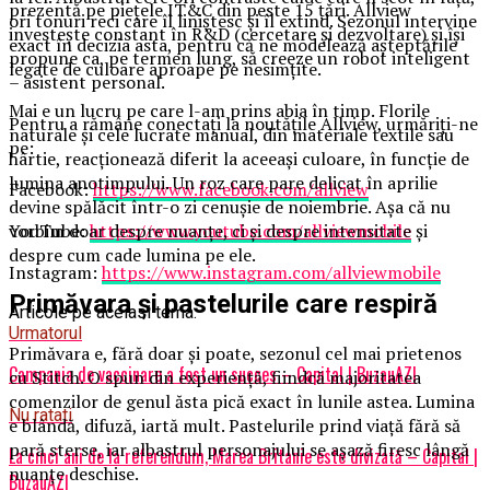
prezentă pe piețele IT&C din peste 15 țări. Allview
ori tonuri reci care îl liniștesc și îl extind. Sezonul intervine
investește constant în R&D (cercetare și dezvoltare) și își
exact în decizia asta, pentru că ne modelează așteptările
propune ca, pe termen lung, să creeze un robot inteligent
legate de culoare aproape pe nesimțite.
– asistent personal.
Mai e un lucru pe care l-am prins abia în timp. Florile
Pentru a rămâne conectați la noutățile Allview, urmăriți-ne
naturale și cele lucrate manual, din materiale textile sau
pe:
hârtie, reacționează diferit la aceeași culoare, în funcție de
lumina anotimpului. Un roz care pare delicat în aprilie
Facebook:
https://www.facebook.com/allview
devine spălăcit într-o zi cenușie de noiembrie. Așa că nu
YouTube:
https://www.youtube.com/allviewmobile
vorbim doar despre nuanțe, ci și despre intensitate și
despre cum cade lumina pe ele.
Instagram:
https://www.instagram.com/allviewmobile
Primăvara și pastelurile care respiră
Articole pe aceiasi tema:
Urmatorul
Primăvara e, fără doar și poate, sezonul cel mai prietenos
Campania de vaccinare a fost un succes – Capital | BuzauAZI
cu Stitch. O spun din experiență, fiindcă majoritatea
comenzilor de genul ăsta pică exact în lunile astea. Lumina
Nu ratati
e blândă, difuză, iartă mult. Pastelurile prind viață fără să
pară sterse, iar albastrul personajului se așază firesc lângă
La cinci ani de la referendum, Marea Britanie este divizată – Capital |
nuanțe deschise.
BuzauAZI