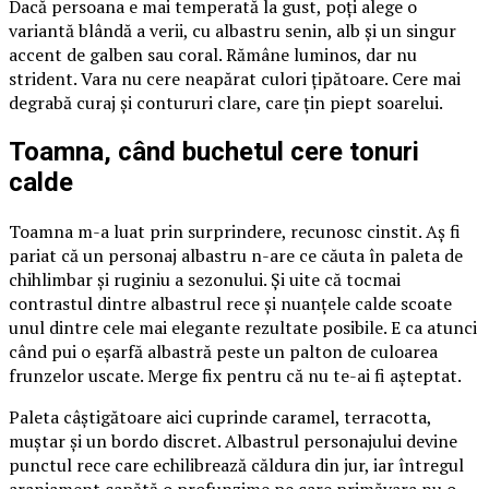
Dacă persoana e mai temperată la gust, poți alege o
variantă blândă a verii, cu albastru senin, alb și un singur
accent de galben sau coral. Rămâne luminos, dar nu
strident. Vara nu cere neapărat culori țipătoare. Cere mai
degrabă curaj și contururi clare, care țin piept soarelui.
Toamna, când buchetul cere tonuri
calde
Toamna m-a luat prin surprindere, recunosc cinstit. Aș fi
pariat că un personaj albastru n-are ce căuta în paleta de
chihlimbar și ruginiu a sezonului. Și uite că tocmai
contrastul dintre albastrul rece și nuanțele calde scoate
unul dintre cele mai elegante rezultate posibile. E ca atunci
când pui o eșarfă albastră peste un palton de culoarea
frunzelor uscate. Merge fix pentru că nu te-ai fi așteptat.
Paleta câștigătoare aici cuprinde caramel, terracotta,
muștar și un bordo discret. Albastrul personajului devine
punctul rece care echilibrează căldura din jur, iar întregul