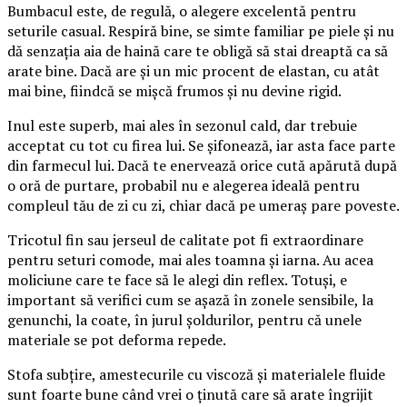
Bumbacul este, de regulă, o alegere excelentă pentru
seturile casual. Respiră bine, se simte familiar pe piele și nu
dă senzația aia de haină care te obligă să stai dreaptă ca să
arate bine. Dacă are și un mic procent de elastan, cu atât
mai bine, fiindcă se mișcă frumos și nu devine rigid.
Inul este superb, mai ales în sezonul cald, dar trebuie
acceptat cu tot cu firea lui. Se șifonează, iar asta face parte
din farmecul lui. Dacă te enervează orice cută apărută după
o oră de purtare, probabil nu e alegerea ideală pentru
compleul tău de zi cu zi, chiar dacă pe umeraș pare poveste.
Tricotul fin sau jerseul de calitate pot fi extraordinare
pentru seturi comode, mai ales toamna și iarna. Au acea
moliciune care te face să le alegi din reflex. Totuși, e
important să verifici cum se așază în zonele sensibile, la
genunchi, la coate, în jurul șoldurilor, pentru că unele
materiale se pot deforma repede.
Stofa subțire, amestecurile cu viscoză și materialele fluide
sunt foarte bune când vrei o ținută care să arate îngrijit