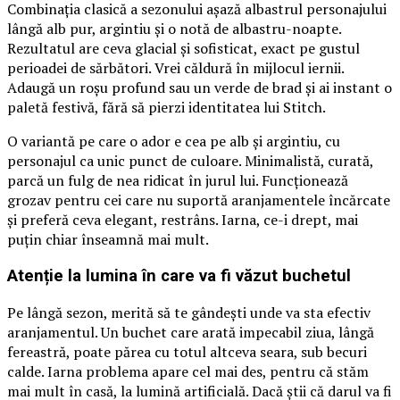
Combinația clasică a sezonului așază albastrul personajului
lângă alb pur, argintiu și o notă de albastru-noapte.
Rezultatul are ceva glacial și sofisticat, exact pe gustul
perioadei de sărbători. Vrei căldură în mijlocul iernii.
Adaugă un roșu profund sau un verde de brad și ai instant o
paletă festivă, fără să pierzi identitatea lui Stitch.
O variantă pe care o ador e cea pe alb și argintiu, cu
personajul ca unic punct de culoare. Minimalistă, curată,
parcă un fulg de nea ridicat în jurul lui. Funcționează
grozav pentru cei care nu suportă aranjamentele încărcate
și preferă ceva elegant, restrâns. Iarna, ce-i drept, mai
puțin chiar înseamnă mai mult.
Atenție la lumina în care va fi văzut buchetul
Pe lângă sezon, merită să te gândești unde va sta efectiv
aranjamentul. Un buchet care arată impecabil ziua, lângă
fereastră, poate părea cu totul altceva seara, sub becuri
calde. Iarna problema apare cel mai des, pentru că stăm
mai mult în casă, la lumină artificială. Dacă știi că darul va fi