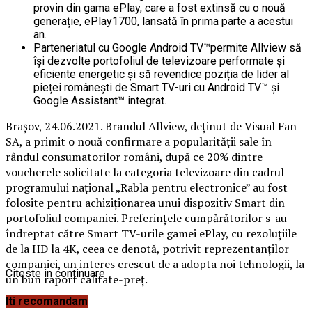
provin din gama ePlay, care a fost extinsă cu o nouă
generație, ePlay1700, lansată în prima parte a acestui
an.
Parteneriatul cu Google Android TV™permite Allview să
își dezvolte portofoliul de televizoare performate și
eficiente energetic și să revendice poziția de lider al
pieței românești de Smart TV-uri cu Android TV™ și
Google Assistant™ integrat.
Brașov, 24.06.2021. Brandul Allview, deținut de Visual Fan
SA, a primit o nouă confirmare a popularității sale în
rândul consumatorilor români, după ce 20% dintre
voucherele solicitate la categoria televizoare din cadrul
programului național „Rabla pentru electronice” au fost
folosite pentru achiziționarea unui dispozitiv Smart din
portofoliul companiei. Preferințele cumpărătorilor s-au
îndreptat către Smart TV-urile gamei ePlay, cu rezoluțiile
de la HD la 4K, ceea ce denotă, potrivit reprezentanților
companiei, un interes crescut de a adopta noi tehnologii, la
Citeste in continuare
un bun raport calitate-preț.
Iti recomandam