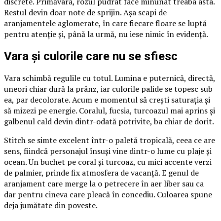
discrete. Primăvara, rozul pudrat face minunat treaba asta.
Restul devin doar note de sprijin. Așa scapi de
aranjamentele aglomerate, în care fiecare floare se luptă
pentru atenție și, până la urmă, nu iese nimic în evidență.
Vara și culorile care nu se sfiesc
Vara schimbă regulile cu totul. Lumina e puternică, directă,
uneori chiar dură la prânz, iar culorile palide se topesc sub
ea, par decolorate. Acum e momentul să crești saturația și
să mizezi pe energie. Coralul, fucsia, turcoazul mai aprins și
galbenul cald devin dintr-odată potrivite, ba chiar de dorit.
Stitch se simte excelent într-o paletă tropicală, ceea ce are
sens, fiindcă personajul însuși vine dintr-o lume cu plaje și
ocean. Un buchet pe coral și turcoaz, cu mici accente verzi
de palmier, prinde fix atmosfera de vacanță. E genul de
aranjament care merge la o petrecere în aer liber sau ca
dar pentru cineva care pleacă în concediu. Culoarea spune
deja jumătate din poveste.