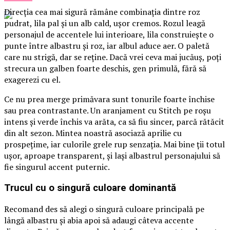
Direcția cea mai sigură rămâne combinația dintre roz
pudrat, lila pal și un alb cald, ușor cremos. Rozul leagă
personajul de accentele lui interioare, lila construiește o
punte între albastru și roz, iar albul aduce aer. O paletă
care nu strigă, dar se reține. Dacă vrei ceva mai jucăuș, poți
strecura un galben foarte deschis, gen primulă, fără să
exagerezi cu el.
Ce nu prea merge primăvara sunt tonurile foarte închise
sau prea contrastante. Un aranjament cu Stitch pe roșu
intens și verde închis va arăta, ca să fiu sincer, parcă rătăcit
din alt sezon. Mintea noastră asociază aprilie cu
prospețime, iar culorile grele rup senzația. Mai bine ții totul
ușor, aproape transparent, și lași albastrul personajului să
fie singurul accent puternic.
Trucul cu o singură culoare dominantă
Recomand des să alegi o singură culoare principală pe
lângă albastru și abia apoi să adaugi câteva accente