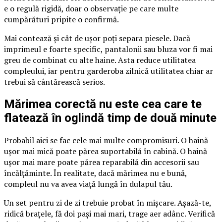
e o regulă rigidă, doar o observație pe care multe
cumpărături pripite o confirmă.
Mai contează și cât de ușor poți separa piesele. Dacă
imprimeul e foarte specific, pantalonii sau bluza vor fi mai
greu de combinat cu alte haine. Asta reduce utilitatea
compleului, iar pentru garderoba zilnică utilitatea chiar ar
trebui să cântărească serios.
Mărimea corectă nu este cea care te
flatează în oglindă timp de două minute
Probabil aici se fac cele mai multe compromisuri. O haină
ușor mai mică poate părea suportabilă în cabină. O haină
ușor mai mare poate părea reparabilă din accesorii sau
încălțăminte. În realitate, dacă mărimea nu e bună,
compleul nu va avea viață lungă în dulapul tău.
Un set pentru zi de zi trebuie probat în mișcare. Așază-te,
ridică brațele, fă doi pași mai mari, trage aer adânc. Verifică