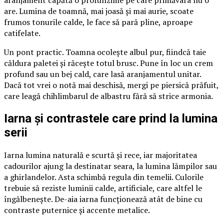
aranjament capătă o profunzime pe care primăvara nu o
are. Lumina de toamnă, mai joasă și mai aurie, scoate
frumos tonurile calde, le face să pară pline, aproape
catifelate.
Un pont practic. Toamna ocolește albul pur, fiindcă taie
căldura paletei și răcește totul brusc. Pune în loc un crem
profund sau un bej cald, care lasă aranjamentul unitar.
Dacă tot vrei o notă mai deschisă, mergi pe piersică prăfuit,
care leagă chihlimbarul de albastru fără să strice armonia.
Iarna și contrastele care prind la lumina
serii
Iarna lumina naturală e scurtă și rece, iar majoritatea
cadourilor ajung la destinatar seara, la lumina lămpilor sau
a ghirlandelor. Asta schimbă regula din temelii. Culorile
trebuie să reziste luminii calde, artificiale, care altfel le
îngălbenește. De-aia iarna funcționează atât de bine cu
contraste puternice și accente metalice.