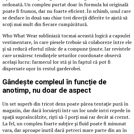
ordonată. Un compleu purtat doar în formula lui originală
poate fi frumos, dar nu foarte eficient. În schimb, unul care
se desface în două sau chiar trei direcții diferite te ajută să
scoți mai mult din fiecare cumpărătură.
Who What Wear subliniază tocmai această logică a capsulei
vestimentare, în care piesele trebuie să colaboreze între ele
și să reducă efortul zilnic de a compune ținute. Iar revistele
care urmăresc tendințele seturilor coordonate observă
același lucru: farmecul lor stă și în faptul că pot fi
dispersate ușor în restul garderobei.
Gândește compleul în funcție de
anotimp, nu doar de aspect
Un set superb din tricot dens poate părea tentație pură în
magazin, dar dacă locuiești într-un loc unde intri repede în
spații supraîncălzite, riști să-l porți mai rar decât ai crezut.
La fel, un compleu foarte subțire și fluid poate fi minunat
vara, dar aproape inutil dacă petreci mare parte din an în