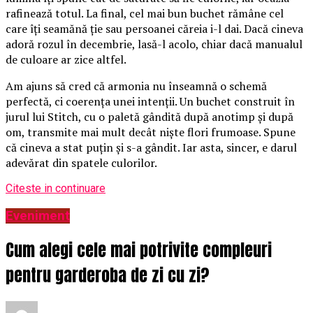
rafinează totul. La final, cel mai bun buchet rămâne cel
care îți seamănă ție sau persoanei căreia i-l dai. Dacă cineva
adoră rozul în decembrie, lasă-l acolo, chiar dacă manualul
de culoare ar zice altfel.
Am ajuns să cred că armonia nu înseamnă o schemă
perfectă, ci coerența unei intenții. Un buchet construit în
jurul lui Stitch, cu o paletă gândită după anotimp și după
om, transmite mai mult decât niște flori frumoase. Spune
că cineva a stat puțin și s-a gândit. Iar asta, sincer, e darul
adevărat din spatele culorilor.
Citeste in continuare
Eveniment
Cum alegi cele mai potrivite compleuri
pentru garderoba de zi cu zi?