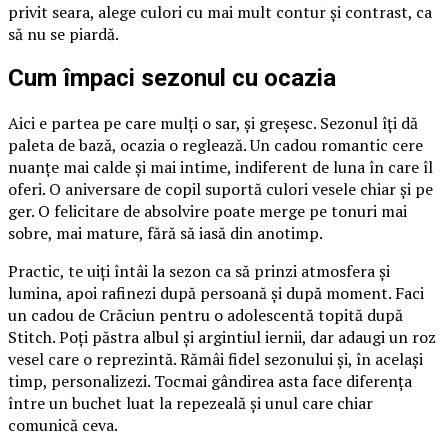
privit seara, alege culori cu mai mult contur și contrast, ca
să nu se piardă.
Cum împaci sezonul cu ocazia
Aici e partea pe care mulți o sar, și greșesc. Sezonul îți dă
paleta de bază, ocazia o reglează. Un cadou romantic cere
nuanțe mai calde și mai intime, indiferent de luna în care îl
oferi. O aniversare de copil suportă culori vesele chiar și pe
ger. O felicitare de absolvire poate merge pe tonuri mai
sobre, mai mature, fără să iasă din anotimp.
Practic, te uiți întâi la sezon ca să prinzi atmosfera și
lumina, apoi rafinezi după persoană și după moment. Faci
un cadou de Crăciun pentru o adolescentă topită după
Stitch. Poți păstra albul și argintiul iernii, dar adaugi un roz
vesel care o reprezintă. Rămâi fidel sezonului și, în același
timp, personalizezi. Tocmai gândirea asta face diferența
între un buchet luat la repezeală și unul care chiar
comunică ceva.