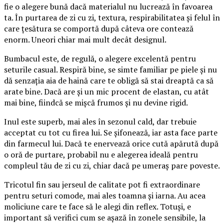
fie o alegere bună dacă materialul nu lucrează în favoarea
ta. În purtarea de zi cu zi, textura, respirabilitatea și felul în
care țesătura se comportă după câteva ore contează
enorm. Uneori chiar mai mult decât designul.
Bumbacul este, de regulă, o alegere excelentă pentru
seturile casual. Respiră bine, se simte familiar pe piele și nu
dă senzația aia de haină care te obligă să stai dreaptă ca să
arate bine. Dacă are și un mic procent de elastan, cu atât
mai bine, fiindcă se mișcă frumos și nu devine rigid.
Inul este superb, mai ales în sezonul cald, dar trebuie
acceptat cu tot cu firea lui. Se șifonează, iar asta face parte
din farmecul lui. Dacă te enervează orice cută apărută după
o oră de purtare, probabil nu e alegerea ideală pentru
compleul tău de zi cu zi, chiar dacă pe umeraș pare poveste.
Tricotul fin sau jerseul de calitate pot fi extraordinare
pentru seturi comode, mai ales toamna și iarna. Au acea
moliciune care te face să le alegi din reflex. Totuși, e
important să verifici cum se așază în zonele sensibile, la