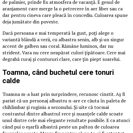
de palmier, prinde fix atmosfera de vacanță. E genul de
aranjament care merge la o petrecere în aer liber sau ca
dar pentru cineva care pleacă în concediu. Culoarea spune
deja jumătate din poveste.
Dacă persoana e mai temperată la gust, poți alege o
variantă blândă a verii, cu albastru senin, alb și un singur
accent de galben sau coral. Rămâne luminos, dar nu
strident. Vara nu cere neapărat culori țipătoare. Cere mai
degrabă curaj și contururi clare, care țin piept soarelui.
Toamna, când buchetul cere tonuri
calde
Toamna m-a luat prin surprindere, recunosc cinstit. Aș fi
pariat că un personaj albastru n-are ce căuta în paleta de
chihlimbar și ruginiu a sezonului. Și uite că tocmai
contrastul dintre albastrul rece și nuanțele calde scoate
unul dintre cele mai elegante rezultate posibile. E ca atunci
când pui o eșarfă albastră peste un palton de culoarea