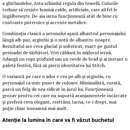
a ghirlandelor. Asta schimbă regula din temelii. Culorile
trebuie să reziste luminii calde, artificiale, care altfel le
îngălbenește. De-aia iarna funcționează atât de bine cu
contraste puternice și accente metalice.
Combinația clasică a sezonului așază albastrul personajului
lângă alb pur, argintiu și o notă de albastru-noapte.
Rezultatul are ceva glacial și sofisticat, exact pe gustul
perioadei de sărbători. Vrei căldură în mijlocul iernii.
Adaugă un roșu profund sau un verde de brad și ai instant o
paletă festivă, fără să pierzi identitatea lui Stitch.
O variantă pe care o ador e cea pe alb și argintiu, cu
personajul ca unic punct de culoare. Minimalistă, curată,
parcă un fulg de nea ridicat în jurul lui. Funcționează
grozav pentru cei care nu suportă aranjamentele încărcate
și preferă ceva elegant, restrâns. Iarna, ce-i drept, mai
puțin chiar înseamnă mai mult.
Atenție la lumina în care va fi văzut buchetul