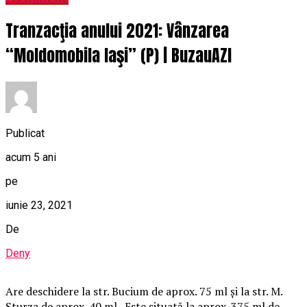
Tranzacţia anului 2021: Vânzarea
“Moldomobila Iaşi” (P) | BuzauAZI
Publicat
acum 5 ani
pe
iunie 23, 2021
De
Deny
Are deschidere la str. Bucium de aprox. 75 ml și la str. M.
Sturza de aprox. 40 ml. Este situată la aprox. 375 ml de