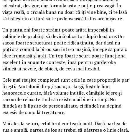
adevărat, desigur, dar formula asta e puțin prea vagă. În
viața reală, o croială bună nu doar că îți vine bine, ci te lasă
să trăiești în ea fără să te pedepsească la fiecare mișcare.
Un pantaloni foarte strâmt poate arăta impecabil în
cabinele de probă și să devină obositor după două ore. Un
sacou foarte structurat poate ridica ținuta, dar dacă nu
poți sta comod la birou sau într-o mașină, începe să pară o
idee frumoasă și atât. Un top foarte scurt poate funcționa
excelent în anumite contexte, însă pentru garderoba
zilnică ai nevoie, de obicei, de ceva mai flexibil.
Cele mai reușite compleuri sunt cele în care proporțiile par
firești. Pantalonii drepți sau ușor largi, fustele line,
hanoracele curate, fără volume inutile, cămășile lejere și
sacourile relaxate tind să reziste mai bine în timp. Nu
fiindcă ar fi lipsite de personalitate, ci fiindcă nu depind
excesiv de o modă trecătoare.
Mai ales la seturi, echilibrul contează mult. Dacă partea de
sus e amplă, partea de jos ar trebui să păstreze o linie clară.