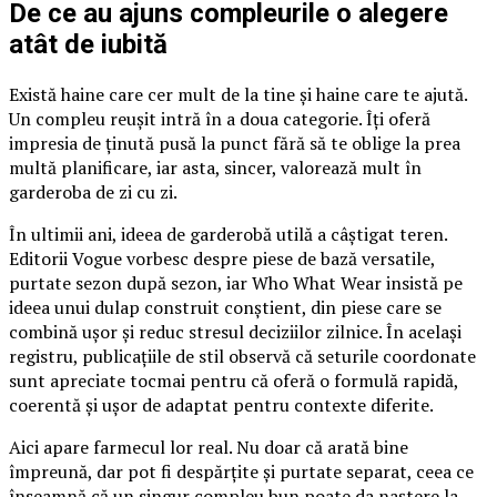
De ce au ajuns compleurile o alegere
atât de iubită
Există haine care cer mult de la tine și haine care te ajută.
Un compleu reușit intră în a doua categorie. Îți oferă
impresia de ținută pusă la punct fără să te oblige la prea
multă planificare, iar asta, sincer, valorează mult în
garderoba de zi cu zi.
În ultimii ani, ideea de garderobă utilă a câștigat teren.
Editorii Vogue vorbesc despre piese de bază versatile,
purtate sezon după sezon, iar Who What Wear insistă pe
ideea unui dulap construit conștient, din piese care se
combină ușor și reduc stresul deciziilor zilnice. În același
registru, publicațiile de stil observă că seturile coordonate
sunt apreciate tocmai pentru că oferă o formulă rapidă,
coerentă și ușor de adaptat pentru contexte diferite.
Aici apare farmecul lor real. Nu doar că arată bine
împreună, dar pot fi despărțite și purtate separat, ceea ce
înseamnă că un singur compleu bun poate da naștere la