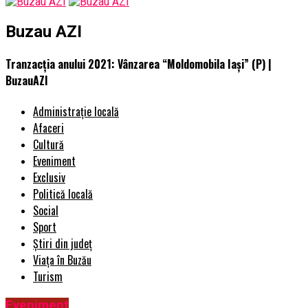
Buzau AZI
Tranzacţia anului 2021: Vânzarea “Moldomobila Iaşi” (P) |
BuzauAZI
Administrație locală
Afaceri
Cultură
Eveniment
Exclusiv
Politică locală
Social
Sport
Știri din județ
Viața în Buzău
Turism
Eveniment