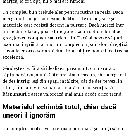
marțea, la ora opt, nu o mai are nimeni.
Un compleu bun trebuie ales pentru rutina ta reală. Dacă
mergi mult pe jos, ai nevoie de libertate de mișcare și
materiale care rezistă decent la purtare. Dacă lucrezi într-
un mediu relaxat, poate funcționează un set din bumbac
gros, jerseu compact sau tricot fin. Dacă ai nevoie să pari
ușor mai îngrijită, atunci un compleu cu pantaloni drepți și
sacou lejer ori o variantă din stofă subțire poate face treabă
excelentă.
Gândește-te, fără să idealizezi prea mult, cum arată o
săptămână obișnuită. Câte ore stai pe scaun, cât mergi, cât
de des intri și ieși din spații încălzite, cât de des te vezi în
situații în care vrei să pari aranjată, dar nu scorțoasă.
Răspunsurile astea valorează mai mult decât orice trend.
Materialul schimbă totul, chiar dacă
uneori îl ignorăm
Un compleu poate avea o croială minunată și totuși să nu