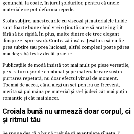
genunchi, la coate, în jurul șoldurilor, pentru că unele
materiale se pot deforma repede.
Stofa subțire, amestecurile cu viscoză și materialele fluide
sunt foarte bune când vrei o ținută care să arate îngrijit
fără să fie rigidă. În plus, multe dintre ele trec elegant
dinspre zi spre seară. Contează însă ca țesătura să nu fie
prea subțire sau prea lucioasă, altfel compleul poate părea
mai degrabă festiv decât practic.
Publicațiile de modă insistă tot mai mult pe piese versatile,
pe straturi ușor de combinat și pe materiale care susțin
purtarea repetată, nu doar efectul vizual de moment.
Tocmai de aceea, când alegi un set pentru uz frecvent,
merită să pui mâna pe material și să-l judeci cât mai puțin
romantic și cât mai sincer.
Croiala bună nu urmează doar corpul, ci
și ritmul tău
Se spune des că o haină trebuie să avantajeze silueta. E