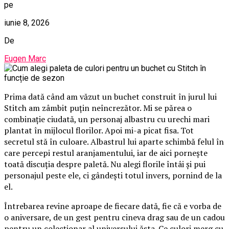
pe
iunie 8, 2026
De
Eugen Marc
Prima dată când am văzut un buchet construit în jurul lui
Stitch am zâmbit puțin neîncrezător. Mi se părea o
combinație ciudată, un personaj albastru cu urechi mari
plantat în mijlocul florilor. Apoi mi-a picat fisa. Tot
secretul stă în culoare. Albastrul lui aparte schimbă felul în
care percepi restul aranjamentului, iar de aici pornește
toată discuția despre paletă. Nu alegi florile întâi și pui
personajul peste ele, ci gândești totul invers, pornind de la
el.
Întrebarea revine aproape de fiecare dată, fie că e vorba de
o aniversare, de un gest pentru cineva drag sau de un cadou
pentru un colecționar al universului ăsta. Ce culori merg cu