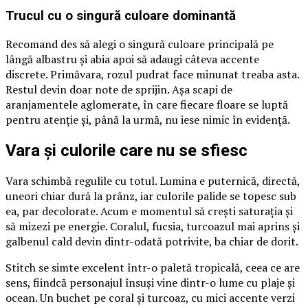
Trucul cu o singură culoare dominantă
Recomand des să alegi o singură culoare principală pe
lângă albastru și abia apoi să adaugi câteva accente
discrete. Primăvara, rozul pudrat face minunat treaba asta.
Restul devin doar note de sprijin. Așa scapi de
aranjamentele aglomerate, în care fiecare floare se luptă
pentru atenție și, până la urmă, nu iese nimic în evidență.
Vara și culorile care nu se sfiesc
Vara schimbă regulile cu totul. Lumina e puternică, directă,
uneori chiar dură la prânz, iar culorile palide se topesc sub
ea, par decolorate. Acum e momentul să crești saturația și
să mizezi pe energie. Coralul, fucsia, turcoazul mai aprins și
galbenul cald devin dintr-odată potrivite, ba chiar de dorit.
Stitch se simte excelent într-o paletă tropicală, ceea ce are
sens, fiindcă personajul însuși vine dintr-o lume cu plaje și
ocean. Un buchet pe coral și turcoaz, cu mici accente verzi