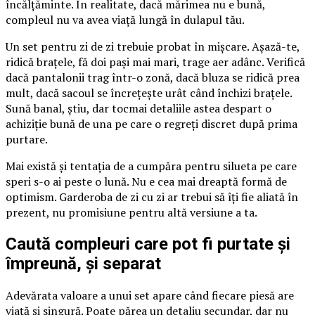
încălțăminte. În realitate, dacă mărimea nu e bună,
compleul nu va avea viață lungă în dulapul tău.
Un set pentru zi de zi trebuie probat în mișcare. Așază-te,
ridică brațele, fă doi pași mai mari, trage aer adânc. Verifică
dacă pantalonii trag într-o zonă, dacă bluza se ridică prea
mult, dacă sacoul se încrețește urât când închizi brațele.
Sună banal, știu, dar tocmai detaliile astea despart o
achiziție bună de una pe care o regreți discret după prima
purtare.
Mai există și tentația de a cumpăra pentru silueta pe care
speri s-o ai peste o lună. Nu e cea mai dreaptă formă de
optimism. Garderoba de zi cu zi ar trebui să îți fie aliată în
prezent, nu promisiune pentru altă versiune a ta.
Caută compleuri care pot fi purtate și
împreună, și separat
Adevărata valoare a unui set apare când fiecare piesă are
viață și singură. Poate părea un detaliu secundar, dar nu