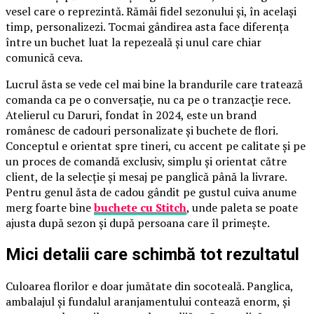
vesel care o reprezintă. Rămâi fidel sezonului și, în același
timp, personalizezi. Tocmai gândirea asta face diferența
între un buchet luat la repezeală și unul care chiar
comunică ceva.
Lucrul ăsta se vede cel mai bine la brandurile care tratează
comanda ca pe o conversație, nu ca pe o tranzacție rece.
Atelierul cu Daruri, fondat în 2024, este un brand
românesc de cadouri personalizate și buchete de flori.
Conceptul e orientat spre tineri, cu accent pe calitate și pe
un proces de comandă exclusiv, simplu și orientat către
client, de la selecție și mesaj pe panglică până la livrare.
Pentru genul ăsta de cadou gândit pe gustul cuiva anume
merg foarte bine
buchete cu Stitch
, unde paleta se poate
ajusta după sezon și după persoana care îl primește.
Mici detalii care schimbă tot rezultatul
Culoarea florilor e doar jumătate din socoteală. Panglica,
ambalajul și fundalul aranjamentului contează enorm, și