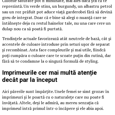
Culorile saturate pot fi minunate, mai ales dacă știi că te
reprezintă. Un verde stins, un burgundy, un albastru petrol
sau un roz prăfuit pot aduce viață garderobei fără să devină
greu de integrat. Doar că e bine să alegi o nuanță care se
întâlnește deja cu restul hainelor tale, nu una care cere un
dulap nou ca să poată fi purtată.
Tendințele actuale favorizează atât neutrele de bază, cât și
accentele de culoare introduse prin seturi ușor de separat
și recombinat. Asta face compleurile și mai utile, fiindcă
poți cumpăra o culoare care te scoate puțin din rutină, dar
fără să te condamne la o singură formulă de styling.
Imprimeurile cer mai multă atenție
decât par la început
Aici părerile sunt împărțite. Unele femei se simt grozav în
imprimeuri și le poartă cu o naturalețe care nu poate fi
învățată. Altele, deși le admiră, au mereu senzația că
imprimeul intră primul într-o încăpere și ele abia apoi.