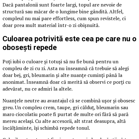
Dacă pantalonii sunt foarte largi, topul are nevoie de
structură sau măcar de o lungime bine gândită. Altfel,
compleul nu mai pare effortless, cum spun revistele, ci
doar prea mult material într-o zi obișnuită.
Culoarea potrivită este cea pe care nu o
obosești repede
Poți iubi o culoare și totuși să nu fie bună pentru un
compleu de zi cu zi. Asta nu înseamnă că trebuie să alegi
doar bej, gri, bleumarin și alte nuanțe cuminți până la
anonimat. Înseamnă doar că merită să observi ce porți cu
adevărat, nu ce admiri la altele.
Nuanțele neutre au avantajul că se combină ușor și obosesc
greu. Un compleu crem, taupe, gri călduț, bleumarin sau
maro ciocolatiu poate fi purtat de multe ori fără să pară
mereu același. Cu alte accesorii, alt strat deasupra, altă
încălțăminte, își schimbă repede tonul.