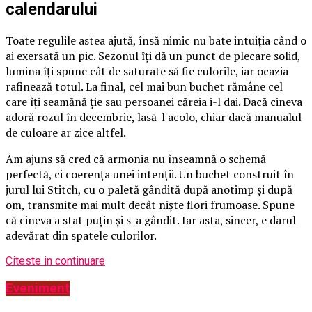
calendarului
Toate regulile astea ajută, însă nimic nu bate intuiția când o
ai exersată un pic. Sezonul îți dă un punct de plecare solid,
lumina îți spune cât de saturate să fie culorile, iar ocazia
rafinează totul. La final, cel mai bun buchet rămâne cel
care îți seamănă ție sau persoanei căreia i-l dai. Dacă cineva
adoră rozul în decembrie, lasă-l acolo, chiar dacă manualul
de culoare ar zice altfel.
Am ajuns să cred că armonia nu înseamnă o schemă
perfectă, ci coerența unei intenții. Un buchet construit în
jurul lui Stitch, cu o paletă gândită după anotimp și după
om, transmite mai mult decât niște flori frumoase. Spune
că cineva a stat puțin și s-a gândit. Iar asta, sincer, e darul
adevărat din spatele culorilor.
Citeste in continuare
Eveniment