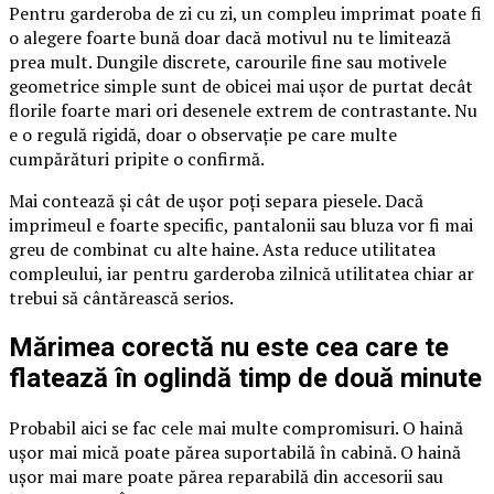
Pentru garderoba de zi cu zi, un compleu imprimat poate fi
o alegere foarte bună doar dacă motivul nu te limitează
prea mult. Dungile discrete, carourile fine sau motivele
geometrice simple sunt de obicei mai ușor de purtat decât
florile foarte mari ori desenele extrem de contrastante. Nu
e o regulă rigidă, doar o observație pe care multe
cumpărături pripite o confirmă.
Mai contează și cât de ușor poți separa piesele. Dacă
imprimeul e foarte specific, pantalonii sau bluza vor fi mai
greu de combinat cu alte haine. Asta reduce utilitatea
compleului, iar pentru garderoba zilnică utilitatea chiar ar
trebui să cântărească serios.
Mărimea corectă nu este cea care te
flatează în oglindă timp de două minute
Probabil aici se fac cele mai multe compromisuri. O haină
ușor mai mică poate părea suportabilă în cabină. O haină
ușor mai mare poate părea reparabilă din accesorii sau