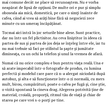
mai comune decât ne place să recunoaștem. Nu e vorba
neapărat de lipsă de opțiuni. De multe ori e pur și simplu
oboseala aia mică, domestică, pe care o simți înainte de
cafea, când ai vrea să arăți bine fără să negociezi zece
minute cu un umeraș încăpățânat.
Tocmai aici intră în joc seturile bine alese. Sunt practice,
dar nu într-un fel plictisitor. Au ceva liniștitor în ideea că
partea de sus și partea de jos deja se înțeleg între ele, iar tu
nu mai trebuie să faci pe stilistul la șapte și jumătate
dimineața, cu un ochi la telefon și unul la vremea de afară.
Numai că nu orice compleu e bun pentru viața reală. Una e
să arate impecabil într-o fotografie de produs, cu lumina
perfectă și modelul care pare că n-a alergat niciodată după
autobuz, și alta e să funcționeze într-o zi normală, cu mers
mult, birou, cumpărături, poate o cafea pe fugă și, cine știe,
o vizită spontană la cineva drag. Alegerea potrivită ține de
material, croială, proporții, ritmul tău de viață și chiar de
starea pe care vrei s-o porți pe tine.