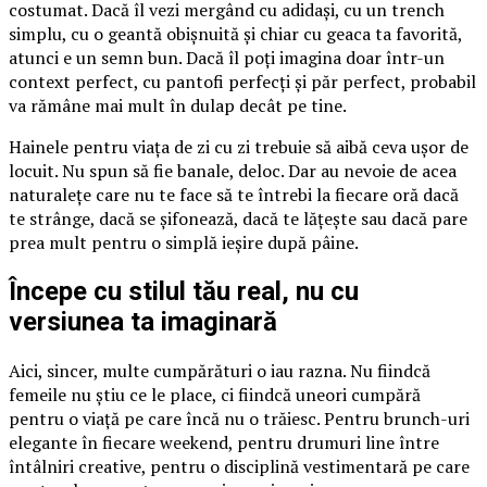
costumat. Dacă îl vezi mergând cu adidași, cu un trench
simplu, cu o geantă obișnuită și chiar cu geaca ta favorită,
atunci e un semn bun. Dacă îl poți imagina doar într-un
context perfect, cu pantofi perfecți și păr perfect, probabil
va rămâne mai mult în dulap decât pe tine.
Hainele pentru viața de zi cu zi trebuie să aibă ceva ușor de
locuit. Nu spun să fie banale, deloc. Dar au nevoie de acea
naturalețe care nu te face să te întrebi la fiecare oră dacă
te strânge, dacă se șifonează, dacă te lățește sau dacă pare
prea mult pentru o simplă ieșire după pâine.
Începe cu stilul tău real, nu cu
versiunea ta imaginară
Aici, sincer, multe cumpărături o iau razna. Nu fiindcă
femeile nu știu ce le place, ci fiindcă uneori cumpără
pentru o viață pe care încă nu o trăiesc. Pentru brunch-uri
elegante în fiecare weekend, pentru drumuri line între
întâlniri creative, pentru o disciplină vestimentară pe care