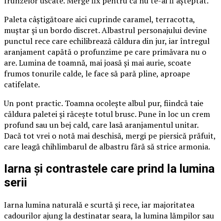
frunzelor uscate. Merge fix pentru că nu te-ai fi așteptat.
Paleta câștigătoare aici cuprinde caramel, terracotta,
muștar și un bordo discret. Albastrul personajului devine
punctul rece care echilibrează căldura din jur, iar întregul
aranjament capătă o profunzime pe care primăvara nu o
are. Lumina de toamnă, mai joasă și mai aurie, scoate
frumos tonurile calde, le face să pară pline, aproape
catifelate.
Un pont practic. Toamna ocolește albul pur, fiindcă taie
căldura paletei și răcește totul brusc. Pune în loc un crem
profund sau un bej cald, care lasă aranjamentul unitar.
Dacă tot vrei o notă mai deschisă, mergi pe piersică prăfuit,
care leagă chihlimbarul de albastru fără să strice armonia.
Iarna și contrastele care prind la lumina
serii
Iarna lumina naturală e scurtă și rece, iar majoritatea
cadourilor ajung la destinatar seara, la lumina lămpilor sau