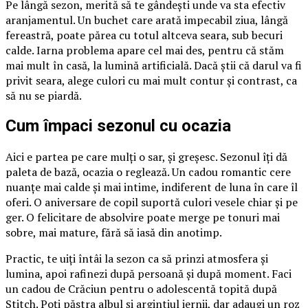
Pe lângă sezon, merită să te gândești unde va sta efectiv
aranjamentul. Un buchet care arată impecabil ziua, lângă
fereastră, poate părea cu totul altceva seara, sub becuri
calde. Iarna problema apare cel mai des, pentru că stăm
mai mult în casă, la lumină artificială. Dacă știi că darul va fi
privit seara, alege culori cu mai mult contur și contrast, ca
să nu se piardă.
Cum împaci sezonul cu ocazia
Aici e partea pe care mulți o sar, și greșesc. Sezonul îți dă
paleta de bază, ocazia o reglează. Un cadou romantic cere
nuanțe mai calde și mai intime, indiferent de luna în care îl
oferi. O aniversare de copil suportă culori vesele chiar și pe
ger. O felicitare de absolvire poate merge pe tonuri mai
sobre, mai mature, fără să iasă din anotimp.
Practic, te uiți întâi la sezon ca să prinzi atmosfera și
lumina, apoi rafinezi după persoană și după moment. Faci
un cadou de Crăciun pentru o adolescentă topită după
Stitch. Poți păstra albul și argintiul iernii, dar adaugi un roz