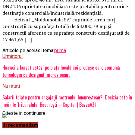
DN24. Proprietatea imobiliară este pretabilă pentru orice
destinație comercială/industrială/rezidențială.
Activul „Moldomobila SA” cuprinde teren curți
construcții cu suprafața totală de 64.000,79 mp și
construcții aferente cu suprafața construit-desfășurată de
17.461,65 […]
Articole pe aceiasi tema:
prima
Urmatorul
Huawei a lansat astăzi pe piața locală noi produse care combină
tehnologia cu designul impresionant
Nu ratati
Salarii tăiate pentru angajaţii metroului bucureştean?! Decizia este în
mâinile Tribunalului Bucureşti – Capital | BuzauAZI
Citeste in continuare
Iti recomandam