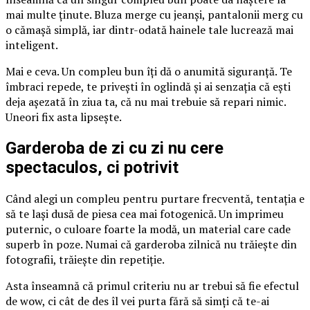
mai multe ținute. Bluza merge cu jeanși, pantalonii merg cu
o cămașă simplă, iar dintr-odată hainele tale lucrează mai
inteligent.
Mai e ceva. Un compleu bun îți dă o anumită siguranță. Te
îmbraci repede, te privești în oglindă și ai senzația că ești
deja așezată în ziua ta, că nu mai trebuie să repari nimic.
Uneori fix asta lipsește.
Garderoba de zi cu zi nu cere
spectaculos, ci potrivit
Când alegi un compleu pentru purtare frecventă, tentația e
să te lași dusă de piesa cea mai fotogenică. Un imprimeu
puternic, o culoare foarte la modă, un material care cade
superb în poze. Numai că garderoba zilnică nu trăiește din
fotografii, trăiește din repetiție.
Asta înseamnă că primul criteriu nu ar trebui să fie efectul
de wow, ci cât de des îl vei purta fără să simți că te-ai