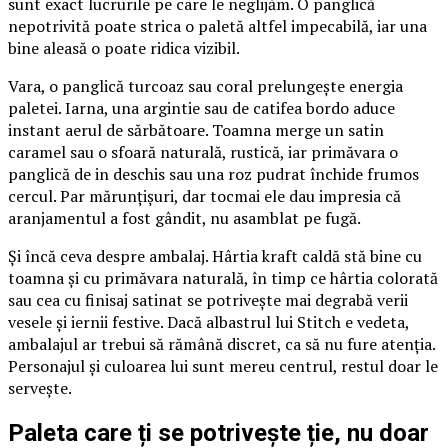
sunt exact lucrurile pe care le neglijăm. O panglică
nepotrivită poate strica o paletă altfel impecabilă, iar una
bine aleasă o poate ridica vizibil.
Vara, o panglică turcoaz sau coral prelungește energia
paletei. Iarna, una argintie sau de catifea bordo aduce
instant aerul de sărbătoare. Toamna merge un satin
caramel sau o sfoară naturală, rustică, iar primăvara o
panglică de in deschis sau una roz pudrat închide frumos
cercul. Par mărunțișuri, dar tocmai ele dau impresia că
aranjamentul a fost gândit, nu asamblat pe fugă.
Și încă ceva despre ambalaj. Hârtia kraft caldă stă bine cu
toamna și cu primăvara naturală, în timp ce hârtia colorată
sau cea cu finisaj satinat se potrivește mai degrabă verii
vesele și iernii festive. Dacă albastrul lui Stitch e vedeta,
ambalajul ar trebui să rămână discret, ca să nu fure atenția.
Personajul și culoarea lui sunt mereu centrul, restul doar le
servește.
Paleta care ți se potrivește ție, nu doar