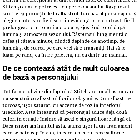
Stitch și cum le potrivești cu perioada anului. Răspunsul
scurt e că pornești de la albastrul-turcoaz al personajului și
alegi nuanțe care fie îl scot în evidență prin contrast, fie îl
prelungesc prin tonuri apropiate, ajustând totul după
lumina și atmosfera sezonului. Răspunsul lung merită o
cafea și câteva minute, fiindcă depinde de anotimp, de
lumină și de starea pe care vrei să o transmiți. Hai să le
luăm pe rând, ca între prieteni, nu ca dintr-un manual.
De ce contează atât de mult culoarea
de bază a personajului
Tot farmecul vine din faptul că Stitch are un albastru care
nu seamănă cu albastrul florilor obișnuite. E un albastru-
turcoaz, ușor saturat, cu accente de roz în interiorul
urechilor. Asta înseamnă că personajul aduce deja două
culori în ecuație înainte să așezi o singură floare lângă el.
Dacă ignori amănuntul ăsta, ajungi ușor la un aranjament
care se bate cap în cap, în care albastrul rece și florile
nimeresc în registre care nu vorbesc între ele.