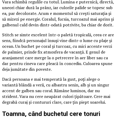
Vara schimbă regulile cu totul. Lumina e puternică, directă,
uneori chiar dură la prânz, iar culorile palide se topesc sub
ea, par decolorate. Acum e momentul să crești saturația și
să mizezi pe energie. Coralul, fucsia, turcoazul mai aprins și
galbenul cald devin dintr-odată potrivite, ba chiar de dorit.
Stitch se simte excelent într-o paletă tropicală, ceea ce are
sens, fiindcă personajul însuși vine dintr-o lume cu plaje și
ocean. Un buchet pe coral și turcoaz, cu mici accente verzi
de palmier, prinde fix atmosfera de vacanță. E genul de
aranjament care merge la o petrecere în aer liber sau ca
dar pentru cineva care pleacă în concediu. Culoarea spune
deja jumătate din poveste.
Dacă persoana e mai temperată la gust, poți alege o
variantă blândă a verii, cu albastru senin, alb și un singur
accent de galben sau coral. Rămâne luminos, dar nu
strident. Vara nu cere neapărat culori țipătoare. Cere mai
degrabă curaj și contururi clare, care țin piept soarelui.
Toamna, când buchetul cere tonuri