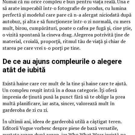
Numai că nu orice compleu e bun pentru viața reală. Una e
să arate impecabil într-o fotografie de produs, cu lumina
perfectă și modelul care pare că n-a alergat niciodată după
autobuz, și alta e să funcționeze într-o zi normală, cu mers
mult, birou, cumpărături, poate o cafea pe fugă și, cine știe,
o vizită spontană la cineva drag. Alegerea potrivită ține de
material, croială, proporții, ritmul tău de viață și chiar de
starea pe care vrei s-o porți pe tine.
De ce au ajuns compleurile o alegere
atât de iubită
Există haine care cer mult de la tine și haine care te ajută.
Un compleu reușit intră în a doua categorie. Îți oferă
impresia de ținută pusă la punct fără să te oblige la prea
multă planificare, iar asta, sincer, valorează mult în
garderoba de zi cu zi.
În ultimii ani, ideea de garderobă utilă a câștigat teren.
Editorii Vogue vorbesc despre piese de bază versatile,
purtate sezon după sezon, iar Who What Wear insistă pe