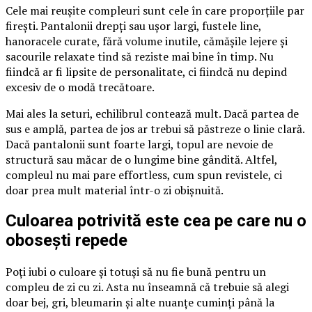
Cele mai reușite compleuri sunt cele în care proporțiile par
firești. Pantalonii drepți sau ușor largi, fustele line,
hanoracele curate, fără volume inutile, cămășile lejere și
sacourile relaxate tind să reziste mai bine în timp. Nu
fiindcă ar fi lipsite de personalitate, ci fiindcă nu depind
excesiv de o modă trecătoare.
Mai ales la seturi, echilibrul contează mult. Dacă partea de
sus e amplă, partea de jos ar trebui să păstreze o linie clară.
Dacă pantalonii sunt foarte largi, topul are nevoie de
structură sau măcar de o lungime bine gândită. Altfel,
compleul nu mai pare effortless, cum spun revistele, ci
doar prea mult material într-o zi obișnuită.
Culoarea potrivită este cea pe care nu o
obosești repede
Poți iubi o culoare și totuși să nu fie bună pentru un
compleu de zi cu zi. Asta nu înseamnă că trebuie să alegi
doar bej, gri, bleumarin și alte nuanțe cuminți până la