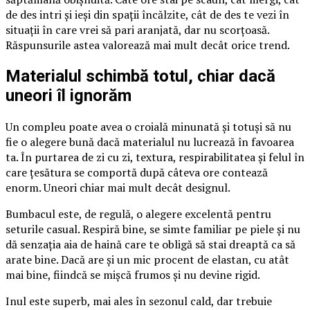
de des intri și ieși din spații încălzite, cât de des te vezi în
situații în care vrei să pari aranjată, dar nu scorțoasă.
Răspunsurile astea valorează mai mult decât orice trend.
Materialul schimbă totul, chiar dacă
uneori îl ignorăm
Un compleu poate avea o croială minunată și totuși să nu
fie o alegere bună dacă materialul nu lucrează în favoarea
ta. În purtarea de zi cu zi, textura, respirabilitatea și felul în
care țesătura se comportă după câteva ore contează
enorm. Uneori chiar mai mult decât designul.
Bumbacul este, de regulă, o alegere excelentă pentru
seturile casual. Respiră bine, se simte familiar pe piele și nu
dă senzația aia de haină care te obligă să stai dreaptă ca să
arate bine. Dacă are și un mic procent de elastan, cu atât
mai bine, fiindcă se mișcă frumos și nu devine rigid.
Inul este superb, mai ales în sezonul cald, dar trebuie