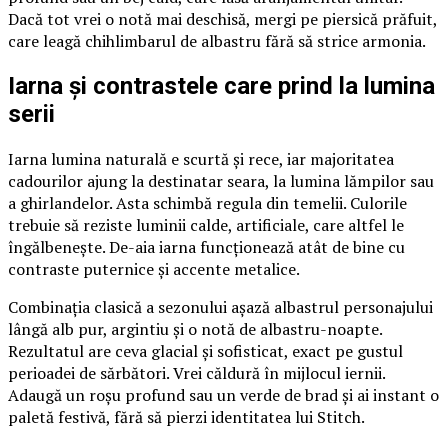
Dacă tot vrei o notă mai deschisă, mergi pe piersică prăfuit,
care leagă chihlimbarul de albastru fără să strice armonia.
Iarna și contrastele care prind la lumina
serii
Iarna lumina naturală e scurtă și rece, iar majoritatea
cadourilor ajung la destinatar seara, la lumina lămpilor sau
a ghirlandelor. Asta schimbă regula din temelii. Culorile
trebuie să reziste luminii calde, artificiale, care altfel le
îngălbenește. De-aia iarna funcționează atât de bine cu
contraste puternice și accente metalice.
Combinația clasică a sezonului așază albastrul personajului
lângă alb pur, argintiu și o notă de albastru-noapte.
Rezultatul are ceva glacial și sofisticat, exact pe gustul
perioadei de sărbători. Vrei căldură în mijlocul iernii.
Adaugă un roșu profund sau un verde de brad și ai instant o
paletă festivă, fără să pierzi identitatea lui Stitch.