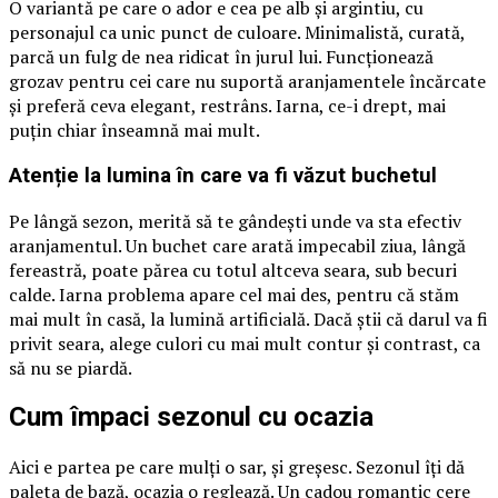
O variantă pe care o ador e cea pe alb și argintiu, cu
personajul ca unic punct de culoare. Minimalistă, curată,
parcă un fulg de nea ridicat în jurul lui. Funcționează
grozav pentru cei care nu suportă aranjamentele încărcate
și preferă ceva elegant, restrâns. Iarna, ce-i drept, mai
puțin chiar înseamnă mai mult.
Atenție la lumina în care va fi văzut buchetul
Pe lângă sezon, merită să te gândești unde va sta efectiv
aranjamentul. Un buchet care arată impecabil ziua, lângă
fereastră, poate părea cu totul altceva seara, sub becuri
calde. Iarna problema apare cel mai des, pentru că stăm
mai mult în casă, la lumină artificială. Dacă știi că darul va fi
privit seara, alege culori cu mai mult contur și contrast, ca
să nu se piardă.
Cum împaci sezonul cu ocazia
Aici e partea pe care mulți o sar, și greșesc. Sezonul îți dă
paleta de bază, ocazia o reglează. Un cadou romantic cere