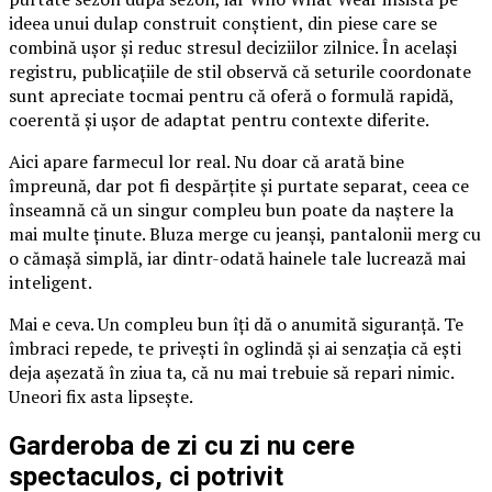
ideea unui dulap construit conștient, din piese care se
combină ușor și reduc stresul deciziilor zilnice. În același
registru, publicațiile de stil observă că seturile coordonate
sunt apreciate tocmai pentru că oferă o formulă rapidă,
coerentă și ușor de adaptat pentru contexte diferite.
Aici apare farmecul lor real. Nu doar că arată bine
împreună, dar pot fi despărțite și purtate separat, ceea ce
înseamnă că un singur compleu bun poate da naștere la
mai multe ținute. Bluza merge cu jeanși, pantalonii merg cu
o cămașă simplă, iar dintr-odată hainele tale lucrează mai
inteligent.
Mai e ceva. Un compleu bun îți dă o anumită siguranță. Te
îmbraci repede, te privești în oglindă și ai senzația că ești
deja așezată în ziua ta, că nu mai trebuie să repari nimic.
Uneori fix asta lipsește.
Garderoba de zi cu zi nu cere
spectaculos, ci potrivit