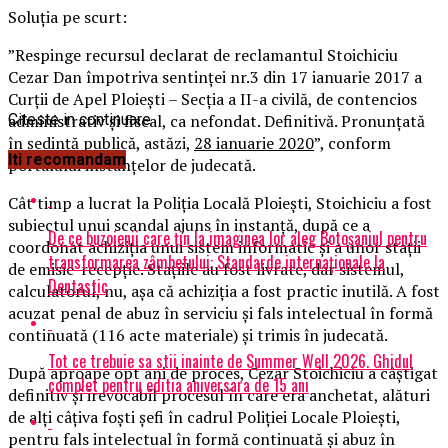
Soluția pe scurt:
”Respinge recursul declarat de reclamantul Stoichiciu
Cezar Dan împotriva sentinţei nr.3 din 17 ianuarie 2017 a
Curţii de Apel Ploieşti – Secţia a II-a civilă, de contencios
administrativ şi fiscal, ca nefondat. Definitivă. Pronunţată
Citeste in continuare
în şedinţă publică, astăzi,
28 ianuarie 2020
”, conform
Iti recomandam
portalului instanțelor de judecată.
Cât timp a lucrat la Poliția Locală Ploiești, Stoichiciu a fost
subiectul unui scandal ajuns în instanță, după ce a
De ce buzoienii care țin la imaginea lor aleg Botoșaniul pentru
coordonat achiziția unui sistem informatic și a unor stații
transformarea zâmbetului: Standarde internaționale la
de emisie-recepție. Stațiile au fost livrate, dar sistemul,
Dentastic
calculatorul, nu, așa că achiziția a fost practic inutilă. A fost
acuzat penal de abuz în serviciu și fals intelectual în formă
continuată (116 acte materiale) și trimis în judecată.
Tot ce trebuie sa stii inainte de Summer Well 2026. Ghidul
După aproape opt ani de proces, Cezar Stoichiciu a câștigat
complet pentru editia aniversara de 15 ani
definitiv și irevocabil procesul în care era anchetat, alături
de alți câțiva foști șefi în cadrul Poliției Locale Ploiești,
pentru fals intelectual în formă continuată și abuz în