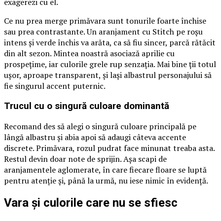
exagerezi cu el.
Ce nu prea merge primăvara sunt tonurile foarte închise
sau prea contrastante. Un aranjament cu Stitch pe roșu
intens și verde închis va arăta, ca să fiu sincer, parcă rătăcit
din alt sezon. Mintea noastră asociază aprilie cu
prospețime, iar culorile grele rup senzația. Mai bine ții totul
ușor, aproape transparent, și lași albastrul personajului să
fie singurul accent puternic.
Trucul cu o singură culoare dominantă
Recomand des să alegi o singură culoare principală pe
lângă albastru și abia apoi să adaugi câteva accente
discrete. Primăvara, rozul pudrat face minunat treaba asta.
Restul devin doar note de sprijin. Așa scapi de
aranjamentele aglomerate, în care fiecare floare se luptă
pentru atenție și, până la urmă, nu iese nimic în evidență.
Vara și culorile care nu se sfiesc