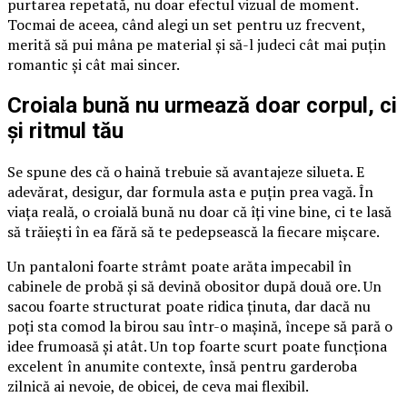
purtarea repetată, nu doar efectul vizual de moment.
Tocmai de aceea, când alegi un set pentru uz frecvent,
merită să pui mâna pe material și să-l judeci cât mai puțin
romantic și cât mai sincer.
Croiala bună nu urmează doar corpul, ci
și ritmul tău
Se spune des că o haină trebuie să avantajeze silueta. E
adevărat, desigur, dar formula asta e puțin prea vagă. În
viața reală, o croială bună nu doar că îți vine bine, ci te lasă
să trăiești în ea fără să te pedepsească la fiecare mișcare.
Un pantaloni foarte strâmt poate arăta impecabil în
cabinele de probă și să devină obositor după două ore. Un
sacou foarte structurat poate ridica ținuta, dar dacă nu
poți sta comod la birou sau într-o mașină, începe să pară o
idee frumoasă și atât. Un top foarte scurt poate funcționa
excelent în anumite contexte, însă pentru garderoba
zilnică ai nevoie, de obicei, de ceva mai flexibil.