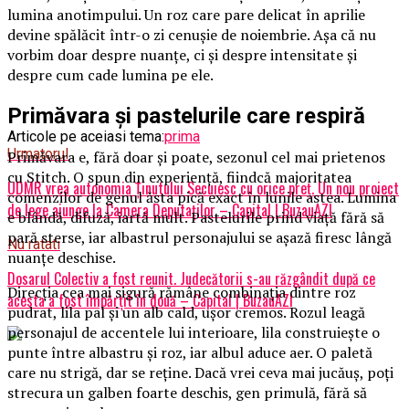
lumina anotimpului. Un roz care pare delicat în aprilie
devine spălăcit într-o zi cenușie de noiembrie. Așa că nu
vorbim doar despre nuanțe, ci și despre intensitate și
despre cum cade lumina pe ele.
Primăvara și pastelurile care respiră
Articole pe aceiasi tema:
prima
Urmatorul
Primăvara e, fără doar și poate, sezonul cel mai prietenos
cu Stitch. O spun din experiență, fiindcă majoritatea
UDMR vrea autonomia Ținutului Secuiesc cu orice preț. Un nou proiect
comenzilor de genul ăsta pică exact în lunile astea. Lumina
de lege ajunge la Camera Deputaților – Capital | BuzauAZI
e blândă, difuză, iartă mult. Pastelurile prind viață fără să
pară sterse, iar albastrul personajului se așază firesc lângă
Nu ratati
nuanțe deschise.
Dosarul Colectiv a fost reunit. Judecătorii s-au răzgândit după ce
Direcția cea mai sigură rămâne combinația dintre roz
acesta a fost împărțit în două – Capital | BuzauAZI
pudrat, lila pal și un alb cald, ușor cremos. Rozul leagă
personajul de accentele lui interioare, lila construiește o
punte între albastru și roz, iar albul aduce aer. O paletă
care nu strigă, dar se reține. Dacă vrei ceva mai jucăuș, poți
strecura un galben foarte deschis, gen primulă, fără să