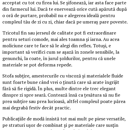
acceptat cu tot cu firea lui. Se șifonează, iar asta face parte
din farmecul lui. Dacă te enervează orice cută apărută după
o oră de purtare, probabil nu e alegerea ideală pentru
compleul tău de zi cu zi, chiar dacă pe umeraș pare poveste.
Tricotul fin sau jerseul de calitate pot fi extraordinare
pentru seturi comode, mai ales toamna și iarna. Au acea
moliciune care te face să le alegi din reflex. Totuși, e
important să verifici cum se așază în zonele sensibile, la
genunchi, la coate, în jurul șoldurilor, pentru că unele
materiale se pot deforma repede.
Stofa subțire, amestecurile cu viscoză și materialele fluide
sunt foarte bune când vrei o ținută care să arate îngrijit
fără să fie rigidă. În plus, multe dintre ele trec elegant
dinspre zi spre seară. Contează însă ca țesătura să nu fie
prea subțire sau prea lucioasă, altfel compleul poate părea
mai degrabă festiv decât practic.
Publicațiile de modă insistă tot mai mult pe piese versatile,
pe straturi ușor de combinat și pe materiale care susțin