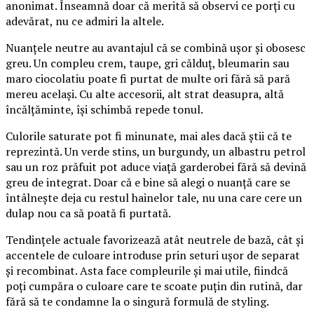
anonimat. Înseamnă doar că merită să observi ce porți cu
adevărat, nu ce admiri la altele.
Nuanțele neutre au avantajul că se combină ușor și obosesc
greu. Un compleu crem, taupe, gri călduț, bleumarin sau
maro ciocolatiu poate fi purtat de multe ori fără să pară
mereu același. Cu alte accesorii, alt strat deasupra, altă
încălțăminte, își schimbă repede tonul.
Culorile saturate pot fi minunate, mai ales dacă știi că te
reprezintă. Un verde stins, un burgundy, un albastru petrol
sau un roz prăfuit pot aduce viață garderobei fără să devină
greu de integrat. Doar că e bine să alegi o nuanță care se
întâlnește deja cu restul hainelor tale, nu una care cere un
dulap nou ca să poată fi purtată.
Tendințele actuale favorizează atât neutrele de bază, cât și
accentele de culoare introduse prin seturi ușor de separat
și recombinat. Asta face compleurile și mai utile, fiindcă
poți cumpăra o culoare care te scoate puțin din rutină, dar
fără să te condamne la o singură formulă de styling.