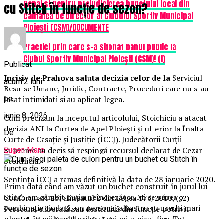
penal si pentru prejudicierea bugetului local din
cu Stitch în funcție de sezon?
calitatea de director al Clubului Sportiv Municipal
Ploieşti (CSM)/DOCUMENTE
Practici prin care s-a sifonat banul public la
Clubul Sportiv Municipal Ploieşti (CSM)! (I)
Publicat
Incisiv de Prahova saluta decizia celor de la
Serviciul
acum 2 luni
Resurse Umane, Juridic, Contracte, Proceduri care nu s-au
pe
lasat intimidati si au aplicat legea.
iunie 8, 2026
Cum precizam la inceputul articolului, Stoichiciu a atacat
decizia ANI la Curtea de Apel Ploiești și ulterior la Înalta
De
Curte de Casație și Justiție (ÎCCJ). Judecătorii Curții
Supreme au decis să respingă recursul declarat de Cezar
Eugen Marc
Stoichiciu.
Sentința ÎCCJ a ramas definitivă la data de
28 ianuarie 2020
.
Prima dată când am văzut un buchet construit în jurul lui
Stitch am zâmbit puțin neîncrezător. Mi se părea o
Conform art 25, alineatul 2 din Legea 176/2010, („2)
combinație ciudată, un personaj albastru cu urechi mari
Persoana eliberată sau destituită din funcție potrivit
plantat în mijlocul florilor. Apoi mi-a picat fisa. Tot