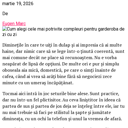
martie 19, 2026
De
Eugen Marc
Diminețile în care te uiți în dulap și ai impresia că ai multe
haine, dar nimic care să se lege într-o ținută coerentă, sunt
mai comune decât ne place să recunoaștem. Nu e vorba
neapărat de lipsă de opțiuni. De multe ori e pur și simplu
oboseala aia mică, domestică, pe care o simți înainte de
cafea, când ai vrea să arăți bine fără să negociezi zece
minute cu un umeraș încăpățânat.
Tocmai aici intră în joc seturile bine alese. Sunt practice,
dar nu într-un fel plictisitor. Au ceva liniștitor în ideea că
partea de sus și partea de jos deja se înțeleg între ele, iar tu
nu mai trebuie să faci pe stilistul la șapte și jumătate
dimineața, cu un ochi la telefon și unul la vremea de afară.