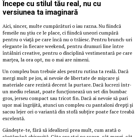
Începe cu stilul tău real, nu cu
versiunea ta imaginară
Aici, sincer, multe cumpărături o iau razna. Nu fiindcă
femeile nu știu ce le place, ci fiindcă uneori cumpără
pentru o viață pe care încă nu o trăiesc. Pentru brunch-uri
elegante în fiecare weekend, pentru drumuri line între
întâlniri creative, pentru o disciplină vestimentară pe care
marțea, la ora opt, nu o mai are nimeni.
Un compleu bun trebuie ales pentru rutina ta reală. Dacă
mergi mult pe jos, ai nevoie de libertate de mișcare și
materiale care rezistă decent la purtare. Dacă lucrezi într-
un mediu relaxat, poate funcționează un set din bumbac
gros, jerseu compact sau tricot fin. Dacă ai nevoie să pari
ușor mai îngrijită, atunci un compleu cu pantaloni drepți și
sacou lejer ori o variantă din stofă subțire poate face treabă
excelentă.
Gândește-te, fără să idealizezi prea mult, cum arată o
săptămână obișnuită. Câte ore stai pe scaun, cât mergi, cât