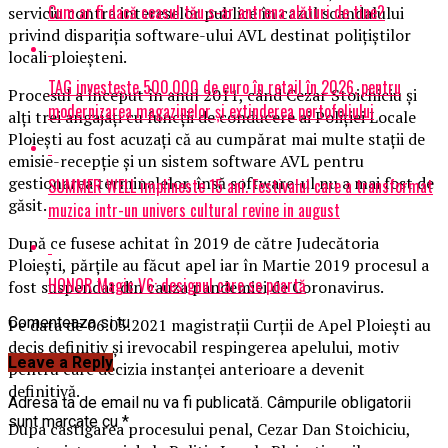
Cum ar fi dacă ceasul tău s-ar antrena alături de tine?
serviciu contra intereselor publice în cazul scandalului
privind dispariția software-ului AVL destinat polițiștilor
locali ploieșteni.
TAG investește 500.000 de euro în retail în 2026, pentru
Procesul a început în anul 2011, când Cezar Stoichiciu și
modernizarea magazinelor și extinderea portofoliului
alți trei angajați cu funcții de conducere ai Poliției Locale
Ploiești au fost acuzați că au cumpărat mai multe stații de
emisie-recepție și un sistem software AVL pentru
gestionarea terminalelor, însă software-ul nu a mai fost de
SUMMER WELL implineste 15 ani. Festivalul care a transformat
găsit.
muzica intr-un univers cultural revine in august
După ce fusese achitat în 2019 de către Judecătoria
Ploiești, părțile au făcut apel iar în Martie 2019 procesul a
HONOR Magic V6: designul care se poartă
fost suspendat din cauza pandemiei de Coronavirus.
Comenteaza si tu
Pe data de 06.05.2021 magistrații Curții de Apel Ploiești au
decis definitiv și irevocabil respingerea apelului, motiv
Leave a Reply
pentru care decizia instanței anterioare a devenit
definitivă.
Adresa ta de email nu va fi publicată.
Câmpurile obligatorii
sunt marcate cu
*
Dupa castigarea procesului penal, Cezar Dan Stoichiciu,