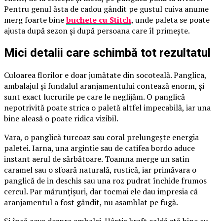
Pentru genul ăsta de cadou gândit pe gustul cuiva anume
merg foarte bine
buchete cu Stitch
, unde paleta se poate
ajusta după sezon și după persoana care îl primește.
Mici detalii care schimbă tot rezultatul
Culoarea florilor e doar jumătate din socoteală. Panglica,
ambalajul și fundalul aranjamentului contează enorm, și
sunt exact lucrurile pe care le neglijăm. O panglică
nepotrivită poate strica o paletă altfel impecabilă, iar una
bine aleasă o poate ridica vizibil.
Vara, o panglică turcoaz sau coral prelungește energia
paletei. Iarna, una argintie sau de catifea bordo aduce
instant aerul de sărbătoare. Toamna merge un satin
caramel sau o sfoară naturală, rustică, iar primăvara o
panglică de in deschis sau una roz pudrat închide frumos
cercul. Par mărunțișuri, dar tocmai ele dau impresia că
aranjamentul a fost gândit, nu asamblat pe fugă.