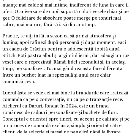
nuanțe mai calde și mai intime, indiferent de luna în care îl
oferi. O aniversare de copil suportă culori vesele chiar și pe
ger. O felicitare de absolvire poate merge pe tonuri mai
sobre, mai mature, fără să iasă din anotimp.
Practic, te uiți întâi la sezon ca să prinzi atmosfera și
lumina, apoi rafinezi după persoană și după moment. Faci
un cadou de Crăciun pentru o adolescentă topită după
Stitch. Poți păstra albul și argintiul iernii, dar adaugi un roz
vesel care o reprezintă. Rămâi fidel sezonului și, în același
timp, personalizezi. Tocmai gândirea asta face diferența
între un buchet luat la repezeală și unul care chiar
comunică ceva.
Lucrul ăsta se vede cel mai bine la brandurile care tratează
comanda ca pe o conversație, nu ca pe o tranzacție rece.
Atelierul cu Daruri, fondat în 2024, este un brand
românesc de cadouri personalizate și buchete de flori.
Conceptul e orientat spre tineri, cu accent pe calitate și pe
un proces de comandă exclusiv, simplu și orientat către
client, de la selecție și mesaj pe panglică până la livrare.