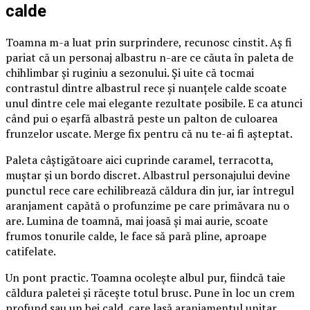
calde
Toamna m-a luat prin surprindere, recunosc cinstit. Aș fi
pariat că un personaj albastru n-are ce căuta în paleta de
chihlimbar și ruginiu a sezonului. Și uite că tocmai
contrastul dintre albastrul rece și nuanțele calde scoate
unul dintre cele mai elegante rezultate posibile. E ca atunci
când pui o eșarfă albastră peste un palton de culoarea
frunzelor uscate. Merge fix pentru că nu te-ai fi așteptat.
Paleta câștigătoare aici cuprinde caramel, terracotta,
muștar și un bordo discret. Albastrul personajului devine
punctul rece care echilibrează căldura din jur, iar întregul
aranjament capătă o profunzime pe care primăvara nu o
are. Lumina de toamnă, mai joasă și mai aurie, scoate
frumos tonurile calde, le face să pară pline, aproape
catifelate.
Un pont practic. Toamna ocolește albul pur, fiindcă taie
căldura paletei și răcește totul brusc. Pune în loc un crem
profund sau un bej cald, care lasă aranjamentul unitar.