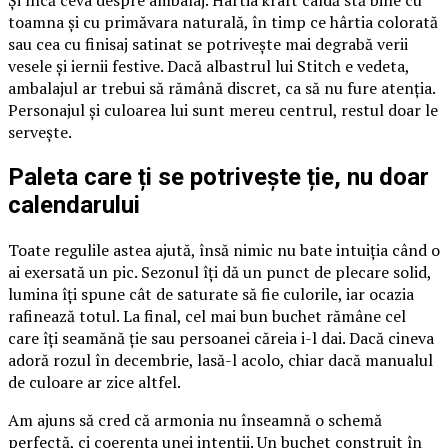
Și încă ceva despre ambalaj. Hârtia kraft caldă stă bine cu
toamna și cu primăvara naturală, în timp ce hârtia colorată
sau cea cu finisaj satinat se potrivește mai degrabă verii
vesele și iernii festive. Dacă albastrul lui Stitch e vedeta,
ambalajul ar trebui să rămână discret, ca să nu fure atenția.
Personajul și culoarea lui sunt mereu centrul, restul doar le
servește.
Paleta care ți se potrivește ție, nu doar
calendarului
Toate regulile astea ajută, însă nimic nu bate intuiția când o
ai exersată un pic. Sezonul îți dă un punct de plecare solid,
lumina îți spune cât de saturate să fie culorile, iar ocazia
rafinează totul. La final, cel mai bun buchet rămâne cel
care îți seamănă ție sau persoanei căreia i-l dai. Dacă cineva
adoră rozul în decembrie, lasă-l acolo, chiar dacă manualul
de culoare ar zice altfel.
Am ajuns să cred că armonia nu înseamnă o schemă
perfectă, ci coerența unei intenții. Un buchet construit în