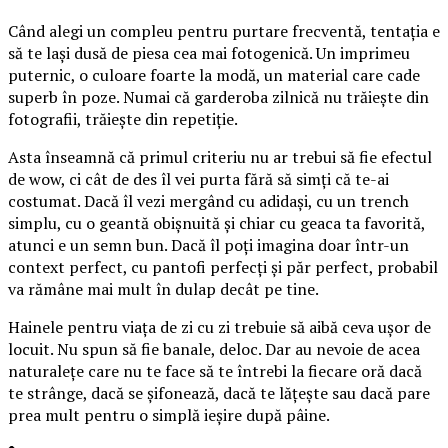
Când alegi un compleu pentru purtare frecventă, tentația e
să te lași dusă de piesa cea mai fotogenică. Un imprimeu
puternic, o culoare foarte la modă, un material care cade
superb în poze. Numai că garderoba zilnică nu trăiește din
fotografii, trăiește din repetiție.
Asta înseamnă că primul criteriu nu ar trebui să fie efectul
de wow, ci cât de des îl vei purta fără să simți că te-ai
costumat. Dacă îl vezi mergând cu adidași, cu un trench
simplu, cu o geantă obișnuită și chiar cu geaca ta favorită,
atunci e un semn bun. Dacă îl poți imagina doar într-un
context perfect, cu pantofi perfecți și păr perfect, probabil
va rămâne mai mult în dulap decât pe tine.
Hainele pentru viața de zi cu zi trebuie să aibă ceva ușor de
locuit. Nu spun să fie banale, deloc. Dar au nevoie de acea
naturalețe care nu te face să te întrebi la fiecare oră dacă
te strânge, dacă se șifonează, dacă te lățește sau dacă pare
prea mult pentru o simplă ieșire după pâine.