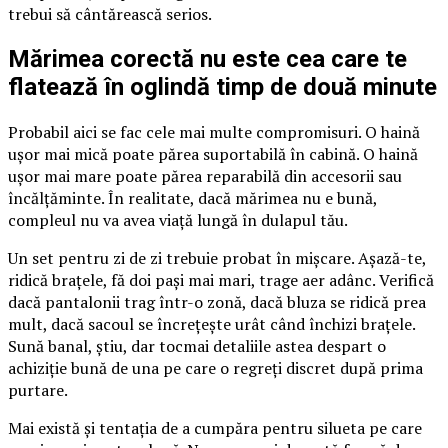
trebui să cântărească serios.
Mărimea corectă nu este cea care te
flatează în oglindă timp de două minute
Probabil aici se fac cele mai multe compromisuri. O haină
ușor mai mică poate părea suportabilă în cabină. O haină
ușor mai mare poate părea reparabilă din accesorii sau
încălțăminte. În realitate, dacă mărimea nu e bună,
compleul nu va avea viață lungă în dulapul tău.
Un set pentru zi de zi trebuie probat în mișcare. Așază-te,
ridică brațele, fă doi pași mai mari, trage aer adânc. Verifică
dacă pantalonii trag într-o zonă, dacă bluza se ridică prea
mult, dacă sacoul se încrețește urât când închizi brațele.
Sună banal, știu, dar tocmai detaliile astea despart o
achiziție bună de una pe care o regreți discret după prima
purtare.
Mai există și tentația de a cumpăra pentru silueta pe care