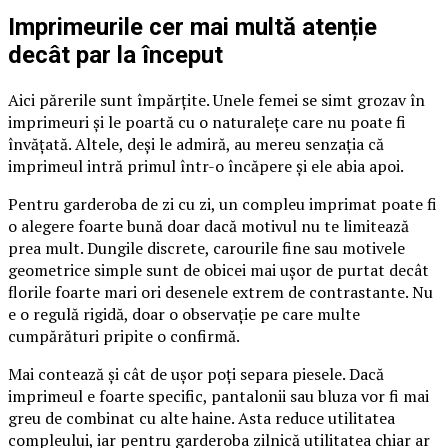
Imprimeurile cer mai multă atenție
decât par la început
Aici părerile sunt împărțite. Unele femei se simt grozav în
imprimeuri și le poartă cu o naturalețe care nu poate fi
învățată. Altele, deși le admiră, au mereu senzația că
imprimeul intră primul într-o încăpere și ele abia apoi.
Pentru garderoba de zi cu zi, un compleu imprimat poate fi
o alegere foarte bună doar dacă motivul nu te limitează
prea mult. Dungile discrete, carourile fine sau motivele
geometrice simple sunt de obicei mai ușor de purtat decât
florile foarte mari ori desenele extrem de contrastante. Nu
e o regulă rigidă, doar o observație pe care multe
cumpărături pripite o confirmă.
Mai contează și cât de ușor poți separa piesele. Dacă
imprimeul e foarte specific, pantalonii sau bluza vor fi mai
greu de combinat cu alte haine. Asta reduce utilitatea
compleului, iar pentru garderoba zilnică utilitatea chiar ar