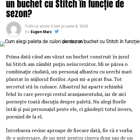
un buchet cu Stitch în funcție de
NU RATATI
Persoanele peste 60 de ani ar trebui să evite vaccinarea
sezon?
cu AstraZeneca – Capital | BuzauAZI
Publicat
acum 2 luni
pe
iunie 8, 2026
De
Eugen Marc
Prima dată când am văzut un buchet construit în jurul
lui Stitch am zâmbit puțin neîncrezător. Mi se părea o
combinație ciudată, un personaj albastru cu urechi mari
plantat în mijlocul florilor. Apoi mi-a picat fisa. Tot
secretul stă în culoare. Albastrul lui aparte schimbă
felul în care percepi restul aranjamentului, iar de aici
pornește toată discuția despre paletă. Nu alegi florile
întâi și pui personajul peste ele, ci gândești totul invers,
pornind de la el.
Întrebarea revine aproape de fiecare dată, fie că e vorba
de o aniversare, de un gest pentru cineva drag sau de un