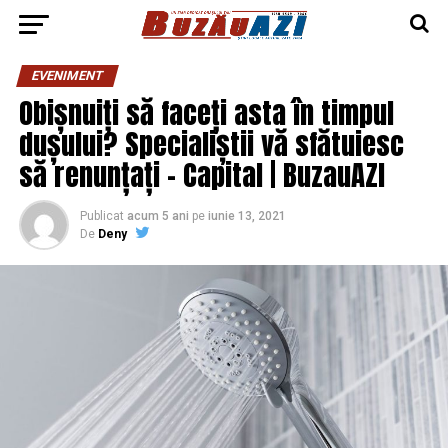
EVENIMENT
Obișnuiți să faceți asta în timpul
dușului? Specialiștii vă sfătuiesc
să renunțați – Capital | BuzauAZI
Publicat
acum 5 ani
pe
iunie 13, 2021
De
Deny