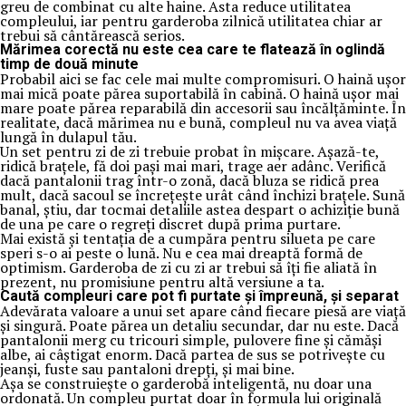
greu de combinat cu alte haine. Asta reduce utilitatea
compleului, iar pentru garderoba zilnică utilitatea chiar ar
trebui să cântărească serios.
Mărimea corectă nu este cea care te flatează în oglindă
timp de două minute
Probabil aici se fac cele mai multe compromisuri. O haină ușor
mai mică poate părea suportabilă în cabină. O haină ușor mai
mare poate părea reparabilă din accesorii sau încălțăminte. În
realitate, dacă mărimea nu e bună, compleul nu va avea viață
lungă în dulapul tău.
Un set pentru zi de zi trebuie probat în mișcare. Așază-te,
ridică brațele, fă doi pași mai mari, trage aer adânc. Verifică
dacă pantalonii trag într-o zonă, dacă bluza se ridică prea
mult, dacă sacoul se încrețește urât când închizi brațele. Sună
banal, știu, dar tocmai detaliile astea despart o achiziție bună
de una pe care o regreți discret după prima purtare.
Mai există și tentația de a cumpăra pentru silueta pe care
speri s-o ai peste o lună. Nu e cea mai dreaptă formă de
optimism. Garderoba de zi cu zi ar trebui să îți fie aliată în
prezent, nu promisiune pentru altă versiune a ta.
Caută compleuri care pot fi purtate și împreună, și separat
Adevărata valoare a unui set apare când fiecare piesă are viață
și singură. Poate părea un detaliu secundar, dar nu este. Dacă
pantalonii merg cu tricouri simple, pulovere fine și cămăși
albe, ai câștigat enorm. Dacă partea de sus se potrivește cu
jeanși, fuste sau pantaloni drepți, și mai bine.
Așa se construiește o garderobă inteligentă, nu doar una
ordonată. Un compleu purtat doar în formula lui originală