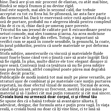
bine. Dacă are și un mic procent de elastan, cu atât mai bine,
fiindcă se mișcă frumos și nu devine rigid.
Inul este superb, mai ales în sezonul cald, dar trebuie
acceptat cu tot cu firea lui. Se șifonează, iar asta face parte
din farmecul lui. Dacă te enervează orice cută apărută după o
oră de purtare, probabil nu e alegerea ideală pentru compleul
tău de zi cu zi, chiar dacă pe umeraș pare poveste.
Tricotul fin sau jerseul de calitate pot fi extraordinare pentru
seturi comode, mai ales toamna și iarna. Au acea moliciune
care te face să le alegi din reflex. Totuși, e important să
verifici cum se așază în zonele sensibile, la genunchi, la coate,
în jurul șoldurilor, pentru că unele materiale se pot deforma
repede.
Stofa subțire, amestecurile cu viscoză și materialele fluide
sunt foarte bune când vrei o ținută care să arate îngrijit fără
să fie rigidă. În plus, multe dintre ele trec elegant dinspre zi
spre seară. Contează însă ca țesătura să nu fie prea subțire
sau prea lucioasă, altfel compleul poate părea mai degrabă
festiv decât practic.
Publicațiile de modă insistă tot mai mult pe piese versatile, pe
straturi ușor de combinat și pe materiale care susțin purtarea
repetată, nu doar efectul vizual de moment. Tocmai de aceea,
când alegi un set pentru uz frecvent, merită să pui mâna pe
material și să-l judeci cât mai puțin romantic și cât mai sincer.
Croiala bună nu urmează doar corpul, ci și ritmul tău
Se spune des că o haină trebuie să avantajeze silueta. E
adevărat, desigur, dar formula asta e puțin prea vagă. În viața
reală, o croială bună nu doar că îți vine bine, ci te lasă să