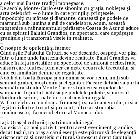
a celor mai ilustre tradiții monegasce.
De secole, Monte-Carlo este sinonim cu grația, noblețea și
arta celebrării — o lume în care prinții și prințesele,
împodobiți cu mătase și diamante, dansează pe podele de
marmură sub lumina a mii de candelabre. Acum, această
moștenire a rafinamentului părăsește Coasta de Azur și aduce
cu ea spiritul Balului Grandios, un spectacol care depășește
granițele și transformă visele în realitate.
–
O noapte de opulență și farmec
Când ușile Palatului Culturii se vor deschide, oaspeții vor păși
într-o lume unde fantezia devine realitate. Balul Grandios va
aduce în fața invitaților un spectacol de simfonii orchestrale,
valsuri care plutesc prin aer ca niște ecouri ale trecutului, și
cine cu lumânări demne de regalitate.
Nobili din toată Europa și nu numai se vor reuni, uniți sub
semnul grației, moștenirii și eleganței. Fiecare detaliu va purta
semnătura stilului Monte Carlo: strălucirea cupelor de
șampanie, foșnetul mătăsii pe podelele poleite, și mirosul
florilor de sezon, toate într-o atmosferă regală.
Va fi o celebrare nu doar a frumuseții și rafinamentului, ci și a
legăturii dintre trecut și prezent, între aristocrația
românească și farmecul etern al Monaco-ului.
–
Iași: Oraș al culturii și patrimoniului regal
Nu există loc mai potrivit pentru acest eveniment grandios
decât Iașiul, un oraș a cărui esență este pătrunsă de eleganță
aristocratică și prestigiu cultural. Cunoscut drept Capitala