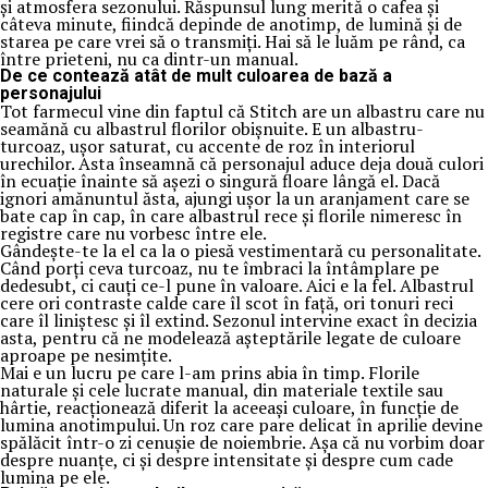
și atmosfera sezonului. Răspunsul lung merită o cafea și
câteva minute, fiindcă depinde de anotimp, de lumină și de
starea pe care vrei să o transmiți. Hai să le luăm pe rând, ca
între prieteni, nu ca dintr-un manual.
De ce contează atât de mult culoarea de bază a
personajului
Tot farmecul vine din faptul că Stitch are un albastru care nu
seamănă cu albastrul florilor obișnuite. E un albastru-
turcoaz, ușor saturat, cu accente de roz în interiorul
urechilor. Asta înseamnă că personajul aduce deja două culori
în ecuație înainte să așezi o singură floare lângă el. Dacă
ignori amănuntul ăsta, ajungi ușor la un aranjament care se
bate cap în cap, în care albastrul rece și florile nimeresc în
registre care nu vorbesc între ele.
Gândește-te la el ca la o piesă vestimentară cu personalitate.
Când porți ceva turcoaz, nu te îmbraci la întâmplare pe
dedesubt, ci cauți ce-l pune în valoare. Aici e la fel. Albastrul
cere ori contraste calde care îl scot în față, ori tonuri reci
care îl liniștesc și îl extind. Sezonul intervine exact în decizia
asta, pentru că ne modelează așteptările legate de culoare
aproape pe nesimțite.
Mai e un lucru pe care l-am prins abia în timp. Florile
naturale și cele lucrate manual, din materiale textile sau
hârtie, reacționează diferit la aceeași culoare, în funcție de
lumina anotimpului. Un roz care pare delicat în aprilie devine
spălăcit într-o zi cenușie de noiembrie. Așa că nu vorbim doar
despre nuanțe, ci și despre intensitate și despre cum cade
lumina pe ele.