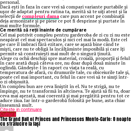
personal.
Dacă ești în faza în care vrei să compari variante purtabile și
ușor de adaptat pentru rutina ta, merită să te uiți atent și la
selecții de
compleuri dama
care pun accent pe combinații
deja armonizate și pe piese ce pot fi desprinse și purtate în
mai multe formule.
Ce merită să reții înainte de cumpărare
Cel mai potrivit compleu pentru garderoba de zi cu zi nu este
neapărat cel mai spectaculos și nici cel mai la modă. Este cel
pe care îl îmbraci fără ezitare, care se așază bine când te
miști, care nu te obligă la încălțăminte imposibilă și care îți
permite să construiești mai mult de o singură ținută.
Alege cu ochii deschiși spre material, croială, proporții și felul
în care arată după câteva ore, nu doar după două minute în
oglindă. Gândește-l în raport cu viața ta reală, cu
temperatura de afară, cu drumurile tale, cu obiceiurile tale și,
poate cel mai important, cu felul în care vrei să te simți într-
o zi obișnuită.
Un compleu bun are ceva liniștit în el. Nu te strigă, nu te
împinge, nu te transformă în altcineva. Te ajută să fii tu, doar
ceva mai așezată, mai coerentă și mai pregătită pentru tot ce
aduce ziua. Iar într-o garderobă folosită pe bune, asta chiar
înseamnă mult.
Citeste in continuare
Cultură
The Grand Ball of Princes and Princesses Monte-Carlo: O noapte
cu strălucire la Iași