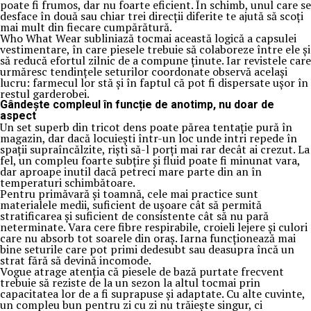
poate fi frumos, dar nu foarte eficient. În schimb, unul care se
desface în două sau chiar trei direcții diferite te ajută să scoți
mai mult din fiecare cumpărătură.
Who What Wear subliniază tocmai această logică a capsulei
vestimentare, în care piesele trebuie să colaboreze între ele și
să reducă efortul zilnic de a compune ținute. Iar revistele care
urmăresc tendințele seturilor coordonate observă același
lucru: farmecul lor stă și în faptul că pot fi dispersate ușor în
restul garderobei.
Gândește compleul în funcție de anotimp, nu doar de
aspect
Un set superb din tricot dens poate părea tentație pură în
magazin, dar dacă locuiești într-un loc unde intri repede în
spații supraîncălzite, riști să-l porți mai rar decât ai crezut. La
fel, un compleu foarte subțire și fluid poate fi minunat vara,
dar aproape inutil dacă petreci mare parte din an în
temperaturi schimbătoare.
Pentru primăvară și toamnă, cele mai practice sunt
materialele medii, suficient de ușoare cât să permită
stratificarea și suficient de consistente cât să nu pară
neterminate. Vara cere fibre respirabile, croieli lejere și culori
care nu absorb tot soarele din oraș. Iarna funcționează mai
bine seturile care pot primi dedesubt sau deasupra încă un
strat fără să devină incomode.
Vogue atrage atenția că piesele de bază purtate frecvent
trebuie să reziste de la un sezon la altul tocmai prin
capacitatea lor de a fi suprapuse și adaptate. Cu alte cuvinte,
un compleu bun pentru zi cu zi nu trăiește singur, ci