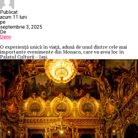
Publicat
acum 11 luni
pe
septembrie 3, 2025
De
Deny
O
experiență unică în viață, adusă de unul dintre cele mai
importante evenimente din Monaco, care va avea loc în
Palatul Culturii – Iași.