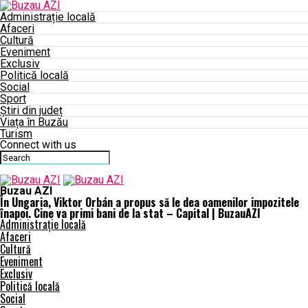
Administrație locală
Afaceri
Cultură
Eveniment
Exclusiv
Politică locală
Social
Sport
Știri din județ
Viața în Buzău
Turism
Connect with us
Buzau AZI
În Ungaria, Viktor Orbán a propus să le dea oamenilor impozitele
înapoi. Cine va primi bani de la stat – Capital | BuzauAZI
Administrație locală
Afaceri
Cultură
Eveniment
Exclusiv
Politică locală
Social