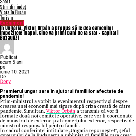
Sport
Știri din județ
Viața în Buzău
Turism
Eveniment
În Ungaria, Viktor Orbán a propus să le dea oamenilor
impozitele înapoi. Cine va primi bani de la stat – Capital |
BuzauAZI
Publicat
acum 5 ani
pe
iunie 10, 2021
De
Deny
Premierul ungar sare în ajutorul familiilor afectate de
pandemie!
Prim-ministrul a vorbit la evenimentul respectiv şi despre
crearea unei economii mai sigure după criza creată de către
pandemie. Simultan,
Viktor Orbán
a transmis că vor fi
formate două noi comitete operative, care vor fi coordonate
de ministrul de externe şi al comerţului exterior, respectiv de
ministrul responsabil pentru familii.
În cadrul conferinţei intitulate „Ungaria reporneşte!”, şeful
guvernului de la Budapesta a subliniat că familiile care cresc