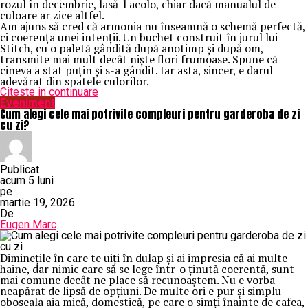
rozul în decembrie, lasă-l acolo, chiar dacă manualul de
culoare ar zice altfel.
Am ajuns să cred că armonia nu înseamnă o schemă perfectă,
ci coerența unei intenții. Un buchet construit în jurul lui
Stitch, cu o paletă gândită după anotimp și după om,
transmite mai mult decât niște flori frumoase. Spune că
cineva a stat puțin și s-a gândit. Iar asta, sincer, e darul
adevărat din spatele culorilor.
Citeste in continuare
Eveniment
Cum alegi cele mai potrivite compleuri pentru garderoba de zi
cu zi?
Publicat
acum 5 luni
pe
martie 19, 2026
De
Eugen Marc
Diminețile în care te uiți în dulap și ai impresia că ai multe
haine, dar nimic care să se lege într-o ținută coerentă, sunt
mai comune decât ne place să recunoaștem. Nu e vorba
neapărat de lipsă de opțiuni. De multe ori e pur și simplu
oboseala aia mică, domestică, pe care o simți înainte de cafea,