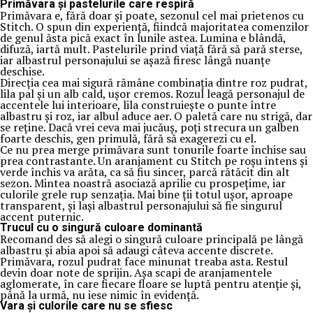
Primăvara și pastelurile care respiră
Primăvara e, fără doar și poate, sezonul cel mai prietenos cu
Stitch. O spun din experiență, fiindcă majoritatea comenzilor
de genul ăsta pică exact în lunile astea. Lumina e blândă,
difuză, iartă mult. Pastelurile prind viață fără să pară sterse,
iar albastrul personajului se așază firesc lângă nuanțe
deschise.
Direcția cea mai sigură rămâne combinația dintre roz pudrat,
lila pal și un alb cald, ușor cremos. Rozul leagă personajul de
accentele lui interioare, lila construiește o punte între
albastru și roz, iar albul aduce aer. O paletă care nu strigă, dar
se reține. Dacă vrei ceva mai jucăuș, poți strecura un galben
foarte deschis, gen primulă, fără să exagerezi cu el.
Ce nu prea merge primăvara sunt tonurile foarte închise sau
prea contrastante. Un aranjament cu Stitch pe roșu intens și
verde închis va arăta, ca să fiu sincer, parcă rătăcit din alt
sezon. Mintea noastră asociază aprilie cu prospețime, iar
culorile grele rup senzația. Mai bine ții totul ușor, aproape
transparent, și lași albastrul personajului să fie singurul
accent puternic.
Trucul cu o singură culoare dominantă
Recomand des să alegi o singură culoare principală pe lângă
albastru și abia apoi să adaugi câteva accente discrete.
Primăvara, rozul pudrat face minunat treaba asta. Restul
devin doar note de sprijin. Așa scapi de aranjamentele
aglomerate, în care fiecare floare se luptă pentru atenție și,
până la urmă, nu iese nimic în evidență.
Vara și culorile care nu se sfiesc