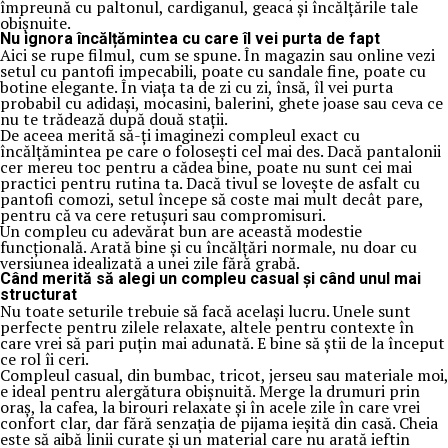
împreună cu paltonul, cardiganul, geaca și încălțările tale
obișnuite.
Nu ignora încălțămintea cu care îl vei purta de fapt
Aici se rupe filmul, cum se spune. În magazin sau online vezi
setul cu pantofi impecabili, poate cu sandale fine, poate cu
botine elegante. În viața ta de zi cu zi, însă, îl vei purta
probabil cu adidași, mocasini, balerini, ghete joase sau ceva ce
nu te trădează după două stații.
De aceea merită să-ți imaginezi compleul exact cu
încălțămintea pe care o folosești cel mai des. Dacă pantalonii
cer mereu toc pentru a cădea bine, poate nu sunt cei mai
practici pentru rutina ta. Dacă tivul se lovește de asfalt cu
pantofi comozi, setul începe să coste mai mult decât pare,
pentru că va cere retușuri sau compromisuri.
Un compleu cu adevărat bun are această modestie
funcțională. Arată bine și cu încălțări normale, nu doar cu
versiunea idealizată a unei zile fără grabă.
Când merită să alegi un compleu casual și când unul mai
structurat
Nu toate seturile trebuie să facă același lucru. Unele sunt
perfecte pentru zilele relaxate, altele pentru contexte în
care vrei să pari puțin mai adunată. E bine să știi de la început
ce rol îi ceri.
Compleul casual, din bumbac, tricot, jerseu sau materiale moi,
e ideal pentru alergătura obișnuită. Merge la drumuri prin
oraș, la cafea, la birouri relaxate și în acele zile în care vrei
confort clar, dar fără senzația de pijama ieșită din casă. Cheia
este să aibă linii curate și un material care nu arată ieftin