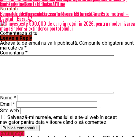
României” – Capital | BuzauAZI
cunosc hainele mai bine decât tine
Nu ratati
Becurile cu halogen, interzise în Marea Britanie. Care este motivul –
Cum ar fi dacă ceasul tău s-ar antrena alături de tine?
Capital | BuzauAZI
TAG investește 500.000 de euro în retail în 2026, pentru modernizarea
magazinelor și extinderea portofoliului
Comenteaza si tu
Leave a Reply
Adresa ta de email nu va fi publicată.
Câmpurile obligatorii sunt
marcate cu
*
Comentariu
*
Nume
*
Email
*
Site web
Salvează-mi numele, emailul și site-ul web în acest
navigator pentru data viitoare când o să comentez.
Eveniment