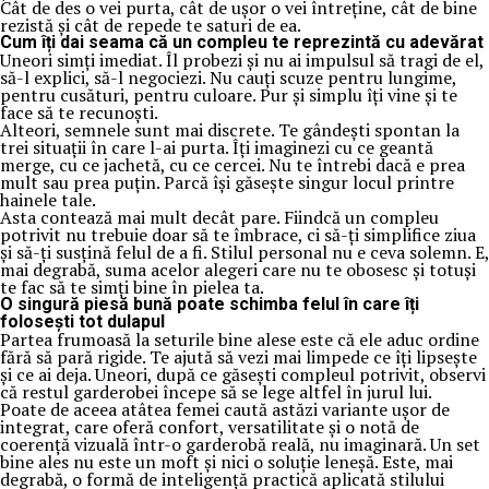
Cât de des o vei purta, cât de ușor o vei întreține, cât de bine
rezistă și cât de repede te saturi de ea.
Cum îți dai seama că un compleu te reprezintă cu adevărat
Uneori simți imediat. Îl probezi și nu ai impulsul să tragi de el,
să-l explici, să-l negociezi. Nu cauți scuze pentru lungime,
pentru cusături, pentru culoare. Pur și simplu îți vine și te
face să te recunoști.
Alteori, semnele sunt mai discrete. Te gândești spontan la
trei situații în care l-ai purta. Îți imaginezi cu ce geantă
merge, cu ce jachetă, cu ce cercei. Nu te întrebi dacă e prea
mult sau prea puțin. Parcă își găsește singur locul printre
hainele tale.
Asta contează mai mult decât pare. Fiindcă un compleu
potrivit nu trebuie doar să te îmbrace, ci să-ți simplifice ziua
și să-ți susțină felul de a fi. Stilul personal nu e ceva solemn. E,
mai degrabă, suma acelor alegeri care nu te obosesc și totuși
te fac să te simți bine în pielea ta.
O singură piesă bună poate schimba felul în care îți
folosești tot dulapul
Partea frumoasă la seturile bine alese este că ele aduc ordine
fără să pară rigide. Te ajută să vezi mai limpede ce îți lipsește
și ce ai deja. Uneori, după ce găsești compleul potrivit, observi
că restul garderobei începe să se lege altfel în jurul lui.
Poate de aceea atâtea femei caută astăzi variante ușor de
integrat, care oferă confort, versatilitate și o notă de
coerență vizuală într-o garderobă reală, nu imaginară. Un set
bine ales nu este un moft și nici o soluție leneșă. Este, mai
degrabă, o formă de inteligență practică aplicată stilului