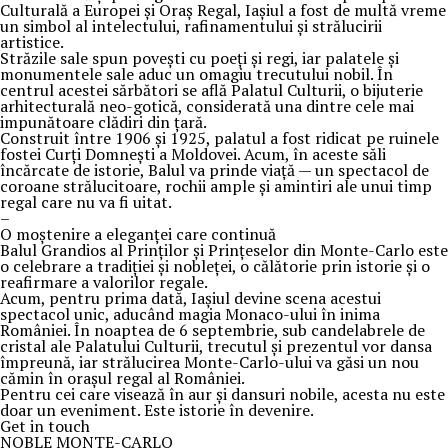
Culturală a Europei și Oraș Regal, Iașiul a fost de multă vreme
un simbol al intelectului, rafinamentului și strălucirii
artistice.
Străzile sale spun povești cu poeți și regi, iar palatele și
monumentele sale aduc un omagiu trecutului nobil. În
centrul acestei sărbători se află Palatul Culturii, o bijuterie
arhitecturală neo-gotică, considerată una dintre cele mai
impunătoare clădiri din țară.
Construit între 1906 și 1925, palatul a fost ridicat pe ruinele
fostei Curți Domnești a Moldovei. Acum, în aceste săli
încărcate de istorie, Balul va prinde viață — un spectacol de
coroane strălucitoare, rochii ample și amintiri ale unui timp
regal care nu va fi uitat.
–
O moștenire a eleganței care continuă
Balul Grandios al Prinților și Prințeselor din Monte-Carlo este
o celebrare a tradiției și nobleței, o călătorie prin istorie și o
reafirmare a valorilor regale.
Acum, pentru prima dată, Iașiul devine scena acestui
spectacol unic, aducând magia Monaco-ului în inima
României. În noaptea de 6 septembrie, sub candelabrele de
cristal ale Palatului Culturii, trecutul și prezentul vor dansa
împreună, iar strălucirea Monte-Carlo-ului va găsi un nou
cămin în orașul regal al României.
Pentru cei care visează în aur și dansuri nobile, acesta nu este
doar un eveniment. Este istorie în devenire.
Get in touch
NOBLE MONTE-CARLO