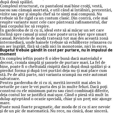
după două spălări.
Compleul structurat, cu pantaloni mai bine croiți, vestă,
sacou sau cămașă asortată, e util când ai întâlniri, prezentări,
vizite sau pur și simplu chef să te simți mai compusă. Nu
trebuie să fie rigid ca un costum clasic. Din contră, cele mai
reușite variante sunt cele care păstrează rafinamentul, dar
lasă corpului loc să respire.
În garderoba de zi cu zi, ideal este să ai măcar un set care
înclină spre casual și unul care poate urca lejer spre smart
casual. Revistele de modă tratează tot mai des această zonă
intermediară, unde hainele trebuie să echilibreze relaxarea cu
un aer îngrijit, fără să cadă nici în monotonie, nici în exces.
Bugetul trebuie gândit în cost per purtare, nu în impulsul de
moment
Un compleu ieftin poate fi o idee bună dacă materialul e
decent, croiala simplă și șansele de purtare mari. La fel de
bine, poate fi o cheltuială risipită dacă după două spălări și-a
pierdut forma și după trei purtări deja nu-ți mai place cum
stă. Pe de altă parte, nici varianta scumpă nu este automat
salvatoare.
Pentru garderoba de zi cu zi, merită investit mai ales în
seturile pe care le vei purta des și în multe feluri. Dacă poți
construi cu ele minimum patru sau cinci combinații diferite,
deja costul lor se justifică mai ușor. Când o piesă stă mult în
dulap așteptând o ocazie specială, chiar și un preț mic ajunge
mare.
Poate sună foarte pragmatic, dar moda de zi cu zi are nevoie
și de un pic de matematică. Nu rece, nu cinică, doar sinceră.