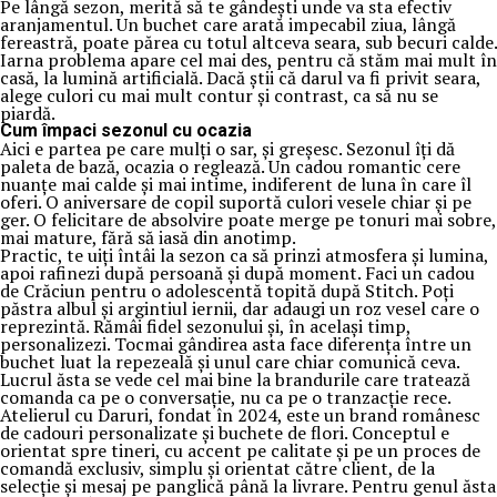
Pe lângă sezon, merită să te gândești unde va sta efectiv
aranjamentul. Un buchet care arată impecabil ziua, lângă
fereastră, poate părea cu totul altceva seara, sub becuri calde.
Iarna problema apare cel mai des, pentru că stăm mai mult în
casă, la lumină artificială. Dacă știi că darul va fi privit seara,
alege culori cu mai mult contur și contrast, ca să nu se
piardă.
Cum împaci sezonul cu ocazia
Aici e partea pe care mulți o sar, și greșesc. Sezonul îți dă
paleta de bază, ocazia o reglează. Un cadou romantic cere
nuanțe mai calde și mai intime, indiferent de luna în care îl
oferi. O aniversare de copil suportă culori vesele chiar și pe
ger. O felicitare de absolvire poate merge pe tonuri mai sobre,
mai mature, fără să iasă din anotimp.
Practic, te uiți întâi la sezon ca să prinzi atmosfera și lumina,
apoi rafinezi după persoană și după moment. Faci un cadou
de Crăciun pentru o adolescentă topită după Stitch. Poți
păstra albul și argintiul iernii, dar adaugi un roz vesel care o
reprezintă. Rămâi fidel sezonului și, în același timp,
personalizezi. Tocmai gândirea asta face diferența între un
buchet luat la repezeală și unul care chiar comunică ceva.
Lucrul ăsta se vede cel mai bine la brandurile care tratează
comanda ca pe o conversație, nu ca pe o tranzacție rece.
Atelierul cu Daruri, fondat în 2024, este un brand românesc
de cadouri personalizate și buchete de flori. Conceptul e
orientat spre tineri, cu accent pe calitate și pe un proces de
comandă exclusiv, simplu și orientat către client, de la
selecție și mesaj pe panglică până la livrare. Pentru genul ăsta