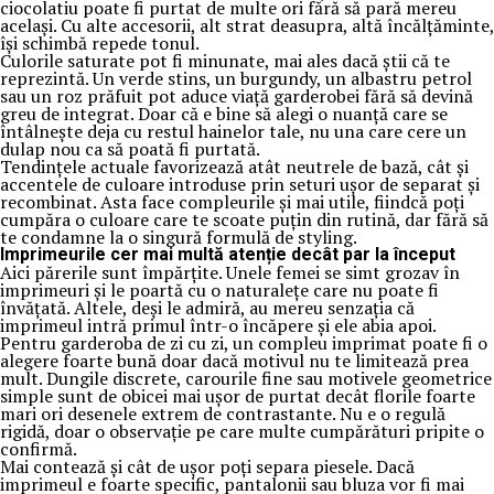
ciocolatiu poate fi purtat de multe ori fără să pară mereu
același. Cu alte accesorii, alt strat deasupra, altă încălțăminte,
își schimbă repede tonul.
Culorile saturate pot fi minunate, mai ales dacă știi că te
reprezintă. Un verde stins, un burgundy, un albastru petrol
sau un roz prăfuit pot aduce viață garderobei fără să devină
greu de integrat. Doar că e bine să alegi o nuanță care se
întâlnește deja cu restul hainelor tale, nu una care cere un
dulap nou ca să poată fi purtată.
Tendințele actuale favorizează atât neutrele de bază, cât și
accentele de culoare introduse prin seturi ușor de separat și
recombinat. Asta face compleurile și mai utile, fiindcă poți
cumpăra o culoare care te scoate puțin din rutină, dar fără să
te condamne la o singură formulă de styling.
Imprimeurile cer mai multă atenție decât par la început
Aici părerile sunt împărțite. Unele femei se simt grozav în
imprimeuri și le poartă cu o naturalețe care nu poate fi
învățată. Altele, deși le admiră, au mereu senzația că
imprimeul intră primul într-o încăpere și ele abia apoi.
Pentru garderoba de zi cu zi, un compleu imprimat poate fi o
alegere foarte bună doar dacă motivul nu te limitează prea
mult. Dungile discrete, carourile fine sau motivele geometrice
simple sunt de obicei mai ușor de purtat decât florile foarte
mari ori desenele extrem de contrastante. Nu e o regulă
rigidă, doar o observație pe care multe cumpărături pripite o
confirmă.
Mai contează și cât de ușor poți separa piesele. Dacă
imprimeul e foarte specific, pantalonii sau bluza vor fi mai