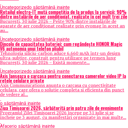
Uncategorized
o săptămână inainte
Retailul electro-IT mută competiția de la produs la servicii: 90%
dintre instalările de aer condiționat, realizate în cel mult trei zile
București, 30 iulie 2026 – Peste 90% dintre instalările de
aparate de aer condiționat realizate prin evomag în acest an
au...
Uncategorized
o săptămână inainte
Dincolo de capacitatea bateriei: cum regândește HONOR Magic
V6 autonomia unui telefon pliabil
Tehnologia siliciu-carbon aduce 6.660 mAh într-un design
ultra-subțire, construit pentru utilizare pe termen lung
București, 30 iulie 2026 – Există momente...
Uncategorized
o săptămână inainte
Axis lanseaza o carcasa pentru conectarea camerelor video IP la
retele celulare private
Axis Communications anunta o carcasa cu conectivitate
celulara, care ofera o solutie completa si eficienta din punct
de vedere al...
o săptămână inainte
Ziua Timișoarei 2026, sărbătorită prin patru zile de evenimente
Programul Zilei Timișoarei 2026 începe pe 31 iulie și se
încheie pe 3 august, cu manifestări organizate în mai multe...
Afaceri
o săptămână inainte