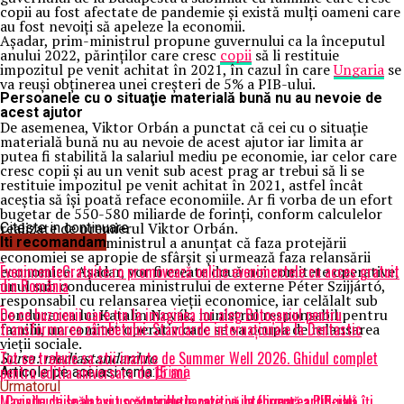
copii au fost afectate de pandemie şi există mulți oameni care
au fost nevoiți să apeleze la economii.
Așadar, prim-ministrul propune guvernului ca la începutul
anului 2022, părinţilor care cresc
copii
să li restituie
impozitul pe venit achitat în 2021, în cazul în care
Ungaria
se
va reuşi obţinerea unei creşteri de 5% a PIB-ului.
Persoanele cu o situaţie materială bună nu au nevoie de
acest ajutor
De asemenea, Viktor Orbán a punctat că cei cu o situaţie
materială bună nu au nevoie de acest ajutor iar limita ar
putea fi stabilită la salariul mediu pe economie, iar celor care
cresc copii şi au un venit sub acest prag ar trebui să li se
restituie impozitul pe venit achitat în 2021, astfel încât
aceştia să îşi poată reface economiile. Ar fi vorba de un efort
bugetar de 550-580 miliarde de forinţi, conform calculelor
realizate de premierul Viktor Orbán.
Citeste in continuare
Totodată, prim-ministrul a anunţat că faza protejării
Iti recomandam
economiei se apropie de sfârşit şi urmează faza relansării
EvenimenteGratuite.ro promovează online evenimentele cu acces gratuit
economice. Așadar, vor fi create două noi comitete operative,
din România
unul sub conducerea ministrului de externe Péter Szijjártó,
responsabil cu relansarea vieţii economice, iar celălalt sub
De ce buzoienii care țin la imaginea lor aleg Botoșaniul pentru
conducerea lui Katalin Novák, ministrul responsabil pentru
transformarea zâmbetului: Standarde internaționale la Dentastic
familii, un comitet operativ care se va ocupa de relansarea
vieţii sociale.
Tot ce trebuie sa stii inainte de Summer Well 2026. Ghidul complet
Sursa: mediastandard.ro
pentru editia aniversara de 15 ani
Articole pe aceiasi tema:
prima
Urmatorul
„Construcțiile au avut o contribuție pozitivă la formarea PIB-ului
Mașinile de spălat și uscătoarele bazate pe inteligență artificială îți