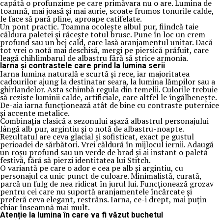
capătă o profunzime pe care primăvara nu o are. Lumina de
toamnă, mai joasă și mai aurie, scoate frumos tonurile calde,
le face să pară pline, aproape catifelate.
Un pont practic. Toamna ocolește albul pur, fiindcă taie
căldura paletei și răcește totul brusc. Pune în loc un crem
profund sau un bej cald, care lasă aranjamentul unitar. Dacă
tot vrei o notă mai deschisă, mergi pe piersică prăfuit, care
leagă chihlimbarul de albastru fără să strice armonia.
Iarna și contrastele care prind la lumina serii
Iarna lumina naturală e scurtă și rece, iar majoritatea
cadourilor ajung la destinatar seara, la lumina lămpilor sau a
ghirlandelor. Asta schimbă regula din temelii. Culorile trebuie
să reziste luminii calde, artificiale, care altfel le îngălbenește.
De-aia iarna funcționează atât de bine cu contraste puternice
și accente metalice.
Combinația clasică a sezonului așază albastrul personajului
lângă alb pur, argintiu și o notă de albastru-noapte.
Rezultatul are ceva glacial și sofisticat, exact pe gustul
perioadei de sărbători. Vrei căldură în mijlocul iernii. Adaugă
un roșu profund sau un verde de brad și ai instant o paletă
festivă, fără să pierzi identitatea lui Stitch.
O variantă pe care o ador e cea pe alb și argintiu, cu
personajul ca unic punct de culoare. Minimalistă, curată,
parcă un fulg de nea ridicat în jurul lui. Funcționează grozav
pentru cei care nu suportă aranjamentele încărcate și
preferă ceva elegant, restrâns. Iarna, ce-i drept, mai puțin
chiar înseamnă mai mult.
Atenție la lumina în care va fi văzut buchetul