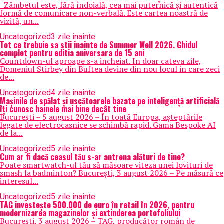
Zâmbetul este, fără îndoială, cea mai puternică și autentică
formă de comunicare non-verbală. Este cartea noastră de
vizită, un...
Uncategorized
3 zile inainte
Tot ce trebuie sa stii inainte de Summer Well 2026. Ghidul
complet pentru editia aniversara de 15 ani
Countdown-ul aproape s-a incheiat. In doar cateva zile,
Domeniul Stirbey din Buftea devine din nou locul in care zeci
de...
Uncategorized
4 zile inainte
Mașinile de spălat și uscătoarele bazate pe inteligență artificială
îți cunosc hainele mai bine decât tine
București – 5 august 2026 – În toată Europa, așteptările
legate de electrocasnice se schimbă rapid. Gama Bespoke AI
de la...
Uncategorized
5 zile inainte
Cum ar fi dacă ceasul tău s-ar antrena alături de tine?
Poate smartwatch-ul tău să măsoare viteza unei lovituri de
smash la badminton? București, 3 august 2026 – Pe măsură ce
interesul...
Uncategorized
5 zile inainte
TAG investește 500.000 de euro în retail în 2026, pentru
modernizarea magazinelor și extinderea portofoliului
București, 3 august 2026 – TAG, producător român de