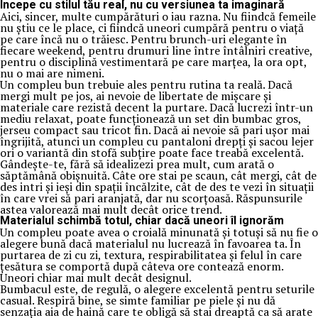
Începe cu stilul tău real, nu cu versiunea ta imaginară
Aici, sincer, multe cumpărături o iau razna. Nu fiindcă femeile
nu știu ce le place, ci fiindcă uneori cumpără pentru o viață
pe care încă nu o trăiesc. Pentru brunch-uri elegante în
fiecare weekend, pentru drumuri line între întâlniri creative,
pentru o disciplină vestimentară pe care marțea, la ora opt,
nu o mai are nimeni.
Un compleu bun trebuie ales pentru rutina ta reală. Dacă
mergi mult pe jos, ai nevoie de libertate de mișcare și
materiale care rezistă decent la purtare. Dacă lucrezi într-un
mediu relaxat, poate funcționează un set din bumbac gros,
jerseu compact sau tricot fin. Dacă ai nevoie să pari ușor mai
îngrijită, atunci un compleu cu pantaloni drepți și sacou lejer
ori o variantă din stofă subțire poate face treabă excelentă.
Gândește-te, fără să idealizezi prea mult, cum arată o
săptămână obișnuită. Câte ore stai pe scaun, cât mergi, cât de
des intri și ieși din spații încălzite, cât de des te vezi în situații
în care vrei să pari aranjată, dar nu scorțoasă. Răspunsurile
astea valorează mai mult decât orice trend.
Materialul schimbă totul, chiar dacă uneori îl ignorăm
Un compleu poate avea o croială minunată și totuși să nu fie o
alegere bună dacă materialul nu lucrează în favoarea ta. În
purtarea de zi cu zi, textura, respirabilitatea și felul în care
țesătura se comportă după câteva ore contează enorm.
Uneori chiar mai mult decât designul.
Bumbacul este, de regulă, o alegere excelentă pentru seturile
casual. Respiră bine, se simte familiar pe piele și nu dă
senzația aia de haină care te obligă să stai dreaptă ca să arate