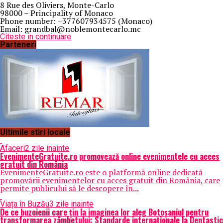
8 Rue des Oliviers, Monte-Carlo
98000 – Principality of Monaco
Phone number: +377607934575 (Monaco)
Email: grandbal@noblemontecarlo.mc
Citeste in continuare
Parteneri
Ultimile stiri locale
Afaceri
2 zile inainte
EvenimenteGratuite.ro promovează online evenimentele cu acces
gratuit din România
EvenimenteGratuite.ro este o platformă online dedicată
promovării evenimentelor cu acces gratuit din România, care
permite publicului să le descopere în...
Viața în Buzău
3 zile inainte
De ce buzoienii care țin la imaginea lor aleg Botoșaniul pentru
transformarea zâmbetului: Standarde internaționale la Dentastic