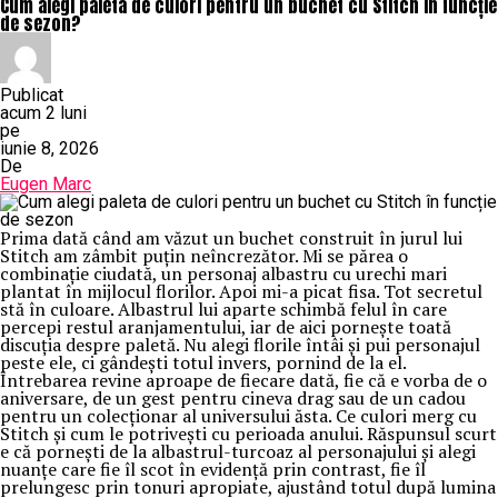
Cum alegi paleta de culori pentru un buchet cu Stitch în funcție
de sezon?
Publicat
acum 2 luni
pe
iunie 8, 2026
De
Eugen Marc
Prima dată când am văzut un buchet construit în jurul lui
Stitch am zâmbit puțin neîncrezător. Mi se părea o
combinație ciudată, un personaj albastru cu urechi mari
plantat în mijlocul florilor. Apoi mi-a picat fisa. Tot secretul
stă în culoare. Albastrul lui aparte schimbă felul în care
percepi restul aranjamentului, iar de aici pornește toată
discuția despre paletă. Nu alegi florile întâi și pui personajul
peste ele, ci gândești totul invers, pornind de la el.
Întrebarea revine aproape de fiecare dată, fie că e vorba de o
aniversare, de un gest pentru cineva drag sau de un cadou
pentru un colecționar al universului ăsta. Ce culori merg cu
Stitch și cum le potrivești cu perioada anului. Răspunsul scurt
e că pornești de la albastrul-turcoaz al personajului și alegi
nuanțe care fie îl scot în evidență prin contrast, fie îl
prelungesc prin tonuri apropiate, ajustând totul după lumina