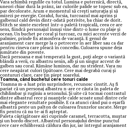
Vara schimbă regulile cu totul. Lumina e puternică, directă,
uneori chiar dură la prânz, iar culorile palide se topesc sub ea,
par decolorate. Acum e momentul să crești saturația și să
mizezi pe energie. Coralul, fucsia, turcoazul mai aprins și
galbenul cald devin dintr-odată potrivite, ba chiar de dorit.
Stitch se simte excelent într-o paletă tropicală, ceea ce are
sens, fiindcă personajul însuși vine dintr-o lume cu plaje și
ocean. Un buchet pe coral și turcoaz, cu mici accente verzi de
palmier, prinde fix atmosfera de vacanță. E genul de
aranjament care merge la o petrecere în aer liber sau ca dar
pentru cineva care pleacă în concediu. Culoarea spune deja
jumătate din poveste.
Dacă persoana e mai temperată la gust, poți alege o variantă
blândă a verii, cu albastru senin, alb și un singur accent de
galben sau coral. Rămâne luminos, dar nu strident. Vara nu
cere neapărat culori țipătoare. Cere mai degrabă curaj și
contururi clare, care țin piept soarelui.
Toamna, când buchetul cere tonuri calde
Toamna m-a luat prin surprindere, recunosc cinstit. Aș fi
pariat că un personaj albastru n-are ce căuta în paleta de
chihlimbar și ruginiu a sezonului. Și uite că tocmai contrastul
dintre albastrul rece și nuanțele calde scoate unul dintre cele
mai elegante rezultate posibile. E ca atunci când pui o eșarfă
albastră peste un palton de culoarea frunzelor uscate. Merge
fix pentru că nu te-ai fi așteptat.
Paleta câștigătoare aici cuprinde caramel, terracotta, muștar
și un bordo discret. Albastrul personajului devine punctul
rece care echilibrează căldura din jur, iar întregul aranjament