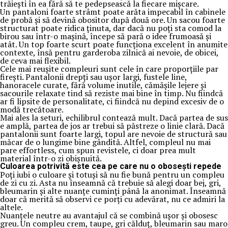
trăiești în ea fără să te pedepsească la fiecare mișcare.
Un pantaloni foarte strâmt poate arăta impecabil în cabinele
de probă și să devină obositor după două ore. Un sacou foarte
structurat poate ridica ținuta, dar dacă nu poți sta comod la
birou sau într-o mașină, începe să pară o idee frumoasă și
atât. Un top foarte scurt poate funcționa excelent în anumite
contexte, însă pentru garderoba zilnică ai nevoie, de obicei,
de ceva mai flexibil.
Cele mai reușite compleuri sunt cele în care proporțiile par
firești. Pantalonii drepți sau ușor largi, fustele line,
hanoracele curate, fără volume inutile, cămășile lejere și
sacourile relaxate tind să reziste mai bine în timp. Nu fiindcă
ar fi lipsite de personalitate, ci fiindcă nu depind excesiv de o
modă trecătoare.
Mai ales la seturi, echilibrul contează mult. Dacă partea de sus
e amplă, partea de jos ar trebui să păstreze o linie clară. Dacă
pantalonii sunt foarte largi, topul are nevoie de structură sau
măcar de o lungime bine gândită. Altfel, compleul nu mai
pare effortless, cum spun revistele, ci doar prea mult
material într-o zi obișnuită.
Culoarea potrivită este cea pe care nu o obosești repede
Poți iubi o culoare și totuși să nu fie bună pentru un compleu
de zi cu zi. Asta nu înseamnă că trebuie să alegi doar bej, gri,
bleumarin și alte nuanțe cuminți până la anonimat. Înseamnă
doar că merită să observi ce porți cu adevărat, nu ce admiri la
altele.
Nuanțele neutre au avantajul că se combină ușor și obosesc
greu. Un compleu crem, taupe, gri călduț, bleumarin sau maro