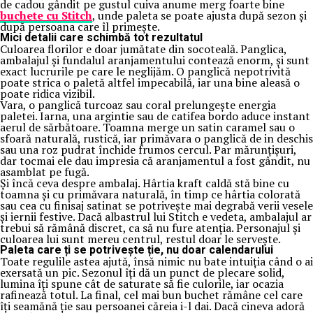
de cadou gândit pe gustul cuiva anume merg foarte bine
buchete cu Stitch
, unde paleta se poate ajusta după sezon și
după persoana care îl primește.
Mici detalii care schimbă tot rezultatul
Culoarea florilor e doar jumătate din socoteală. Panglica,
ambalajul și fundalul aranjamentului contează enorm, și sunt
exact lucrurile pe care le neglijăm. O panglică nepotrivită
poate strica o paletă altfel impecabilă, iar una bine aleasă o
poate ridica vizibil.
Vara, o panglică turcoaz sau coral prelungește energia
paletei. Iarna, una argintie sau de catifea bordo aduce instant
aerul de sărbătoare. Toamna merge un satin caramel sau o
sfoară naturală, rustică, iar primăvara o panglică de in deschis
sau una roz pudrat închide frumos cercul. Par mărunțișuri,
dar tocmai ele dau impresia că aranjamentul a fost gândit, nu
asamblat pe fugă.
Și încă ceva despre ambalaj. Hârtia kraft caldă stă bine cu
toamna și cu primăvara naturală, în timp ce hârtia colorată
sau cea cu finisaj satinat se potrivește mai degrabă verii vesele
și iernii festive. Dacă albastrul lui Stitch e vedeta, ambalajul ar
trebui să rămână discret, ca să nu fure atenția. Personajul și
culoarea lui sunt mereu centrul, restul doar le servește.
Paleta care ți se potrivește ție, nu doar calendarului
Toate regulile astea ajută, însă nimic nu bate intuiția când o ai
exersată un pic. Sezonul îți dă un punct de plecare solid,
lumina îți spune cât de saturate să fie culorile, iar ocazia
rafinează totul. La final, cel mai bun buchet rămâne cel care
îți seamănă ție sau persoanei căreia i-l dai. Dacă cineva adoră