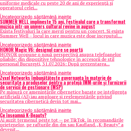
uniforme medicale cu peste 20 de ani de experiență și
operatorul celei...
Uncategorized
o săptămână inainte
SUMMER WELL implineste 15 ani. Festivalul care a transformat
muzica intr-un univers cultural revine in august
Exista festivaluri la care mergi pentru un concert. Si exista
Summer Well – locul in care muzica este doar inceputul....
Uncategorized
o săptămână inainte
HONOR Magic V6: designul care se poartă
HONOR propune o nouă perspectivă asupra telefoanelor
pliabile: din dispozitive tehnologice în accesorii de stil
personal București, 31.07.2026: După prezentarea...
Uncategorized
o săptămână inainte
Zyxel Networks îmbunătățește guvernanța în materie de
securitate a produselor pentru a proteja IMM-urile și furnizorii
de servicii de gestionare (MSP)
Pe măsură ce amenințările cibernetice bazate pe inteligența
artificială (AI) iau amploare și reglementările privind
securitatea cibernetică devin tot mai...
Uncategorized
o săptămână inainte
Ce înseamnă K-Beauty?
Ai auzit termenul peste tot — pe TikTok, în recomandările
prietenelor, pe rafturile din dm sau Kaufland. „K-Beauty” a
devenit...