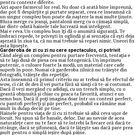
pentru contexte diferite.
Aici apare farmecul lor real. Nu doar că arată bine împreună,
dar pot fi despărțite și purtate separat, ceea ce înseamnă că
un singur compleu bun poate da naștere la mai multe ținute.
Bluza merge cu jeanși, pantalonii merg cu o cămașă simplă,
iar dintr-odată hainele tale lucrează mai inteligent.
Mai e ceva. Un compleu bun îți dă o anumită siguranță. Te
îmbraci repede, te privești în oglindă și ai senzația că ești deja
așezată în ziua ta, că nu mai trebuie să repari nimic. Uneori fix
asta lipsește.
Garderoba de zi cu zi nu cere spectaculos, ci potrivit
Când alegi un compleu pentru purtare frecventă, tentația e
să te lași dusă de piesa cea mai fotogenică. Un imprimeu
puternic, o culoare foarte la modă, un material care cade
superb în poze. Numai că garderoba zilnică nu trăiește din
fotografii, trăiește din repetiție.
Asta înseamnă că primul criteriu nu ar trebui să fie efectul de
wow, ci cât de des îl vei purta fără să simți că te-ai costumat.
Dacă îl vezi mergând cu adidași, cu un trench simplu, cu o
geantă obișnuită și chiar cu geaca ta favorită, atunci e un
semn bun. Dacă îl poți imagina doar într-un context perfect,
cu pantofi perfecți și păr perfect, probabil va rămâne mai
mult în dulap decât pe tine.
Hainele pentru viața de zi cu zi trebuie să aibă ceva ușor de
locuit. Nu spun să fie banale, deloc. Dar au nevoie de acea
naturalețe care nu te face să te întrebi la fiecare oră dacă te
strânge, dacă se șifonează, dacă te lățește sau dacă pare prea
mult pentru o simplă ieșire după pâine.