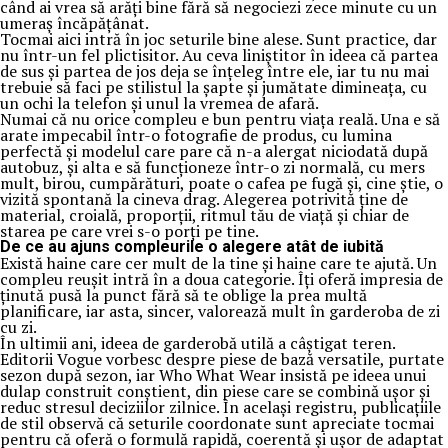
când ai vrea să arăți bine fără să negociezi zece minute cu un
umeraș încăpățânat.
Tocmai aici intră în joc seturile bine alese. Sunt practice, dar
nu într-un fel plictisitor. Au ceva liniștitor în ideea că partea
de sus și partea de jos deja se înțeleg între ele, iar tu nu mai
trebuie să faci pe stilistul la șapte și jumătate dimineața, cu
un ochi la telefon și unul la vremea de afară.
Numai că nu orice compleu e bun pentru viața reală. Una e să
arate impecabil într-o fotografie de produs, cu lumina
perfectă și modelul care pare că n-a alergat niciodată după
autobuz, și alta e să funcționeze într-o zi normală, cu mers
mult, birou, cumpărături, poate o cafea pe fugă și, cine știe, o
vizită spontană la cineva drag. Alegerea potrivită ține de
material, croială, proporții, ritmul tău de viață și chiar de
starea pe care vrei s-o porți pe tine.
De ce au ajuns compleurile o alegere atât de iubită
Există haine care cer mult de la tine și haine care te ajută. Un
compleu reușit intră în a doua categorie. Îți oferă impresia de
ținută pusă la punct fără să te oblige la prea multă
planificare, iar asta, sincer, valorează mult în garderoba de zi
cu zi.
În ultimii ani, ideea de garderobă utilă a câștigat teren.
Editorii Vogue vorbesc despre piese de bază versatile, purtate
sezon după sezon, iar Who What Wear insistă pe ideea unui
dulap construit conștient, din piese care se combină ușor și
reduc stresul deciziilor zilnice. În același registru, publicațiile
de stil observă că seturile coordonate sunt apreciate tocmai
pentru că oferă o formulă rapidă, coerentă și ușor de adaptat