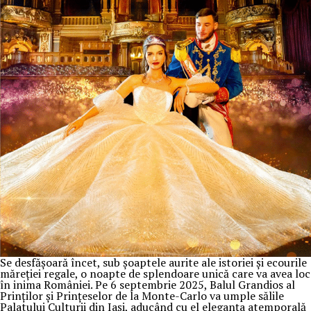
Se desfășoară încet, sub șoaptele aurite ale istoriei și ecourile
măreției regale, o noapte de splendoare unică care va avea loc
în inima României. Pe 6 septembrie 2025, Balul Grandios al
Prinților și Prințeselor de la Monte-Carlo va umple sălile
Palatului Culturii din Iași, aducând cu el eleganța atemporală