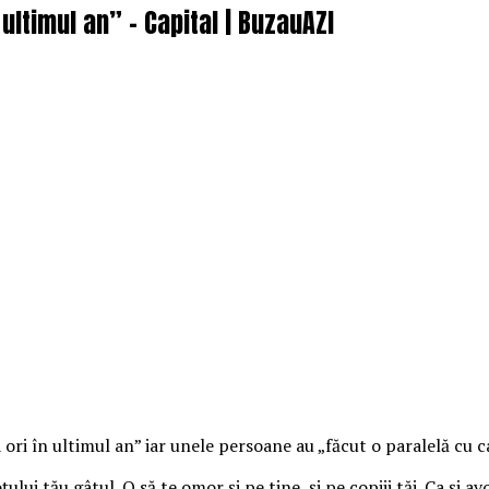
ultimul an” – Capital | BuzauAZI
ri în ultimul an” iar unele persoane au „făcut o paralelă cu ca
 soţului tău gâtul. O să te omor şi pe tine, şi pe copiii tăi. Ca şi