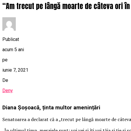
“Am trecut pe lângă moarte de câteva ori în 
Publicat
acum 5 ani
pe
iunie 7, 2021
De
Deny
Diana Șoșoacă, ținta multor amenințări
Senatoarea a declarat că a „trecut pe lângă moarte de câteva o
„În ultimul timp, mesajele sunt: voi vei şi îţi voi tăia şi ţie şi