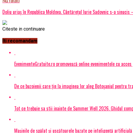
Nu ratati
Doliu uriaș în Republica Moldova. Cântărețul Iurie Sadovnic s-a sinucis 
Citeste in continuare
Iti recomandam
EvenimenteGratuite.ro promovează online evenimentele cu acces
De ce buzoienii care țin la imaginea lor aleg Botoșaniul pentru 
Tot ce trebuie sa stii inainte de Summer Well 2026. Ghidul compl
Mașinile de spălat și uscătoarele bazate pe inteligență artificială