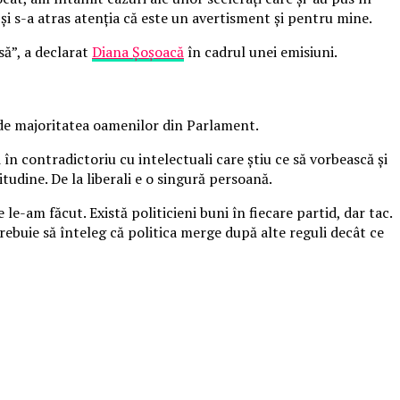
şi s-a atras atenţia că este un avertisment şi pentru mine.
să”, a declarat
Diana Șoșoacă
în cadrul unei emisiuni.
ă de majoritatea oamenilor din Parlament.
în contradictoriu cu intelectuali care ştiu ce să vorbească şi
dine. De la liberali e o singură persoană.
-am făcut. Există politicieni buni în fiecare partid, dar tac.
 trebuie să înteleg că politica merge după alte reguli decât ce