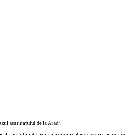
zul asasinatului de la Arad”.
 avocat, am întâlnit cazuri ale unor sceleraţi care şi-au pus în