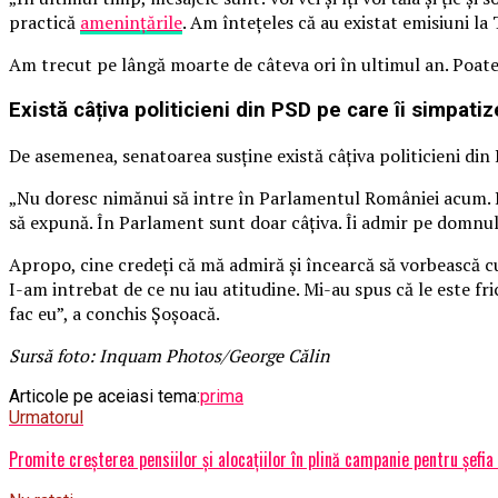
practică
ameninţările
. Am înteţeles că au existat emisiuni la
Am trecut pe lângă moarte de câteva ori în ultimul an. Poate
Există câțiva politicieni din PSD pe care îi simpati
De asemenea, senatoarea susține există câțiva politicieni di
„Nu doresc nimănui să intre în Parlamentul României acum. Ple
să expună. În Parlament sunt doar câţiva. Îi admir pe domnul
Apropo, cine credeţi că mă admiră şi încearcă să vorbească cu
I-am intrebat de ce nu iau atitudine. Mi-au spus că le este fric
fac eu”, a conchis Șoșoacă.
Sursă foto: Inquam Photos/George Călin
Articole pe aceiasi tema:
prima
Urmatorul
Promite creșterea pensiilor și alocațiilor în plină campanie pentru șefi