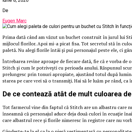
iunie 8, 2026
De
Eugen Marc
Prima dată când am văzut un buchet construit în jurul lui St
mijlocul florilor. Apoi mi-a picat fisa. Tot secretul stă în cu
paletă. Nu alegi florile întâi și pui personajul peste ele, ci gâ
Întrebarea revine aproape de fiecare dată, fie că e vorba de 
Stitch și cum le potrivești cu perioada anului. Răspunsul scurt
prelungesc prin tonuri apropiate, ajustând totul după lumina
starea pe care vrei să o transmiți. Hai să le luăm pe rând, ca 
De ce contează atât de mult culoarea de
Tot farmecul vine din faptul că Stitch are un albastru care nu
înseamnă că personajul aduce deja două culori în ecuație înai
care albastrul rece și florile nimeresc în registre care nu vorb
Gândește-te la el ca la o piesă vestimentară cu personalitate.