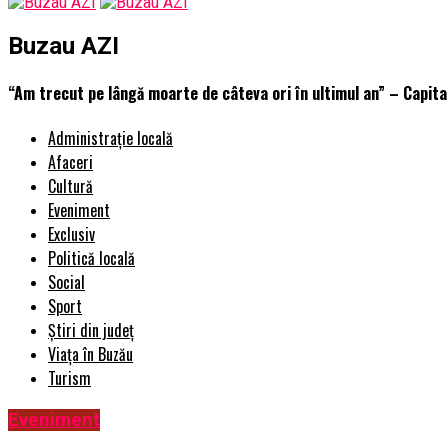
Buzau AZI
“Am trecut pe lângă moarte de câteva ori în ultimul an” – Capita
Administrație locală
Afaceri
Cultură
Eveniment
Exclusiv
Politică locală
Social
Sport
Știri din județ
Viața în Buzău
Turism
Eveniment