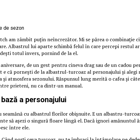
itch am zâmbit puțin neîncrezător. Mi se părea o combinație ci
loare. Albastrul lui aparte schimbă felul în care percepi restul 
ndești totul invers, pornind de la el.
o aniversare, de un gest pentru cineva drag sau de un cadou pen
 e că pornești de la albastrul-turcoaz al personajului și alegi nu
 și atmosfera sezonului. Răspunsul lung merită o cafea și câte
între prieteni, nu ca dintr-un manual.
 bază a personajului
 seamănă cu albastrul florilor obișnuite. E un albastru-turcoaz
nte să așezi o singură floare lângă el. Dacă ignori amănuntul ă
esc între ele.
 Când porți ceva turcoaz, nu te îmbraci la întâmplare pe dedesub