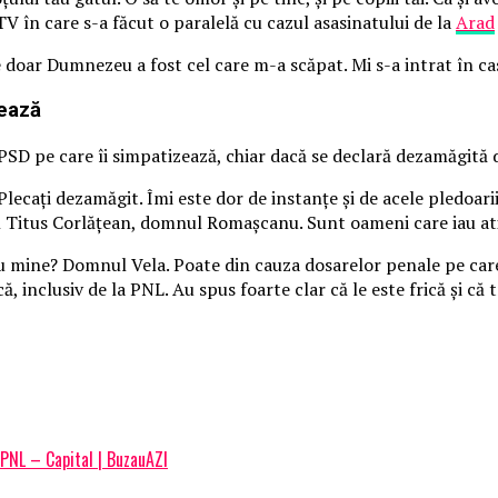
 TV în care s-a făcut o paralelă cu cazul asasinatului de la
Arad
 doar Dumnezeu a fost cel care m-a scăpat. Mi s-a intrat în ca
zează
n PSD pe care îi simpatizează, chiar dacă se declară dezamăgit
caţi dezamăgit. Îmi este dor de instanţe şi de acele pledoarii 
 Titus Corlăţean, domnul Romaşcanu. Sunt oameni care iau atitu
 mine? Domnul Vela. Poate din cauza dosarelor penale pe care le
ă, inclusiv de la PNL. Au spus foarte clar că le este frică şi că
a PNL – Capital | BuzauAZI