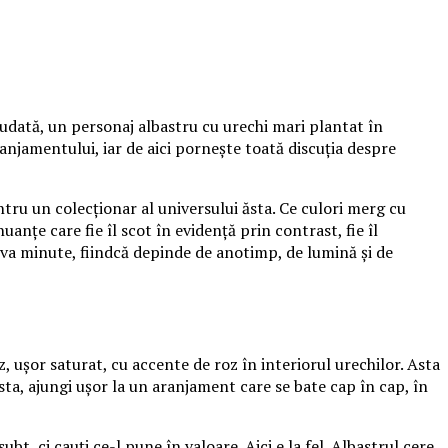
udată, un personaj albastru cu urechi mari plantat în
aranjamentului, iar de aici pornește toată discuția despre
tru un colecționar al universului ăsta. Ce culori merg cu
anțe care fie îl scot în evidență prin contrast, fie îl
va minute, fiindcă depinde de anotimp, de lumină și de
, ușor saturat, cu accente de roz în interiorul urechilor. Asta
sta, ajungi ușor la un aranjament care se bate cap în cap, în
t, ci cauți ce-l pune în valoare. Aici e la fel. Albastrul cere