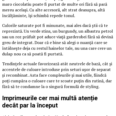
maro ciocolatiu poate fi purtat de multe ori fără să pară
mereu același. Cu alte accesorii, alt strat deasupra, altă
încălțăminte, își schimbă repede tonul.
Culorile saturate pot fi minunate, mai ales dacă știi că te
reprezintă. Un verde stins, un burgundy, un albastru petrol
sau un roz prăfuit pot aduce viață garderobei fără să devină
greu de integrat. Doar că e bine să alegi o nuanță care se
întâlnește deja cu restul hainelor tale, nu una care cere un
dulap nou ca să poată fi purtată.
Tendințele actuale favorizează atât neutrele de bază, cât și
accentele de culoare introduse prin seturi ușor de separat
și recombinat. Asta face compleurile și mai utile, fiindcă
poți cumpăra o culoare care te scoate puțin din rutină, dar
fără să te condamne la o singură formulă de styling.
Imprimeurile cer mai multă atenție
decât par la început