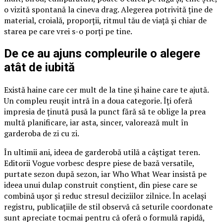
o vizită spontană la cineva drag. Alegerea potrivită ține de
material, croială, proporții, ritmul tău de viață și chiar de
starea pe care vrei s-o porți pe tine.
De ce au ajuns compleurile o alegere
atât de iubită
Există haine care cer mult de la tine și haine care te ajută.
Un compleu reușit intră în a doua categorie. Îți oferă
impresia de ținută pusă la punct fără să te oblige la prea
multă planificare, iar asta, sincer, valorează mult în
garderoba de zi cu zi.
În ultimii ani, ideea de garderobă utilă a câștigat teren.
Editorii Vogue vorbesc despre piese de bază versatile,
purtate sezon după sezon, iar Who What Wear insistă pe
ideea unui dulap construit conștient, din piese care se
combină ușor și reduc stresul deciziilor zilnice. În același
registru, publicațiile de stil observă că seturile coordonate
sunt apreciate tocmai pentru că oferă o formulă rapidă,