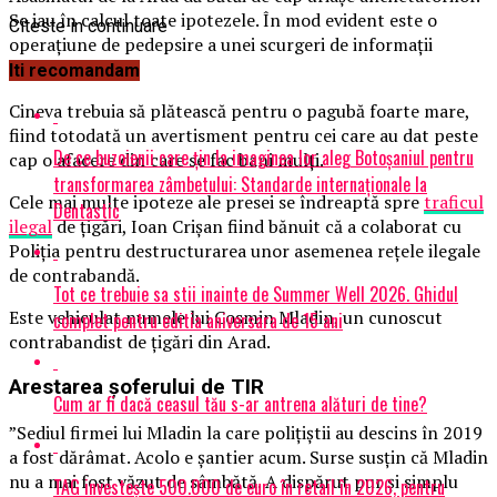
Se iau în calcul toate ipotezele. În mod evident este o
Citeste in continuare
operațiune de pedepsire a unei scurgeri de informații
puternice.
Iti recomandam
Cineva trebuia să plătească pentru o pagubă foarte mare,
fiind totodată un avertisment pentru cei care au dat peste
De ce buzoienii care țin la imaginea lor aleg Botoșaniul pentru
cap o afacere din care se fac bani mulți.
transformarea zâmbetului: Standarde internaționale la
Cele mai multe ipoteze ale presei se îndreaptă spre
traficul
Dentastic
ilegal
de țigări, Ioan Crișan fiind bănuit că a colaborat cu
Poliția pentru destructurarea unor asemenea rețele ilegale
de contrabandă.
Tot ce trebuie sa stii inainte de Summer Well 2026. Ghidul
Este vehiculat numele lui Cosmin Mladin, un cunoscut
complet pentru editia aniversara de 15 ani
contrabandist de țigări din Arad.
Arestarea șoferului de TIR
Cum ar fi dacă ceasul tău s-ar antrena alături de tine?
”Sediul firmei lui Mladin la care polițiștii au descins în 2019
a fost dărâmat. Acolo e șantier acum. Surse susțin că Mladin
nu a mai fost văzut de sâmbătă. A dispărut pur și simplu
TAG investește 500.000 de euro în retail în 2026, pentru