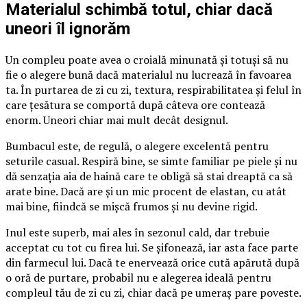
Materialul schimbă totul, chiar dacă
uneori îl ignorăm
Un compleu poate avea o croială minunată și totuși să nu
fie o alegere bună dacă materialul nu lucrează în favoarea
ta. În purtarea de zi cu zi, textura, respirabilitatea și felul în
care țesătura se comportă după câteva ore contează
enorm. Uneori chiar mai mult decât designul.
Bumbacul este, de regulă, o alegere excelentă pentru
seturile casual. Respiră bine, se simte familiar pe piele și nu
dă senzația aia de haină care te obligă să stai dreaptă ca să
arate bine. Dacă are și un mic procent de elastan, cu atât
mai bine, fiindcă se mișcă frumos și nu devine rigid.
Inul este superb, mai ales în sezonul cald, dar trebuie
acceptat cu tot cu firea lui. Se șifonează, iar asta face parte
din farmecul lui. Dacă te enervează orice cută apărută după
o oră de purtare, probabil nu e alegerea ideală pentru
compleul tău de zi cu zi, chiar dacă pe umeraș pare poveste.