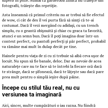
superb în poze. Numai că garderoba zilnică nu trăiește din
fotografii, trăiește din repetiție.
Asta înseamnă că primul criteriu nu ar trebui să fie efectul
de wow, ci cât de des îl vei purta fără să simți că te-ai
costumat. Dacă îl vezi mergând cu adidași, cu un trench
simplu, cu o geantă obișnuită și chiar cu geaca ta favorită,
atunci e un semn bun. Dacă îl poți imagina doar într-un
context perfect, cu pantofi perfecți și păr perfect, probabil
va rămâne mai mult în dulap decât pe tine.
Hainele pentru viața de zi cu zi trebuie să aibă ceva ușor de
locuit. Nu spun să fie banale, deloc. Dar au nevoie de acea
naturalețe care nu te face să te întrebi la fiecare oră dacă
te strânge, dacă se șifonează, dacă te lățește sau dacă pare
prea mult pentru o simplă ieșire după pâine.
Începe cu stilul tău real, nu cu
versiunea ta imaginară
Aici, sincer, multe cumpărături o iau razna. Nu fiindcă