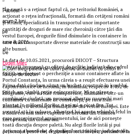
”În cauză s-a reținut faptul că, pe teritoriul României, a
Publicat
acționat o rețea infracțională, formată din cetățeni români
acum 2 luni
și străini, specializată în transportul unor importante
cantități de droguri de mare risc (heroină) către țări din
pe
vestul Europei, drogurile fiind disimulate în containere în
care erau transportate diverse materiale de construcții sau
iunie 8, 2026
alte bunuri.
De
La data de 10.05.2021, procurorii DIICOT – Structura
Eugen Marc
Centrală împreună cu ofițeri de poliție judiciară din cadrul
DCCO au efectuat o percheziție a unor containere aflate în
Portul Constanța, în urma căreia s-a reușit efectuarea unei
Prima dată când am văzut un buchet construit în jurul lui
capturi istorice de heroină, în România, respectiv 1.452 de
Stitch am zâmbit puțin neîncrezător. Mi se părea o
kilograme, care au fost transportate, disimulate într-un
combinație ciudată, un personaj albastru cu urechi mari
container cu materiale de construcții, pe ruta Iran-
plantat în mijlocul florilor. Apoi mi-a picat fisa. Tot
România, cu destinația finală țările din vestul Europei. Este
secretul stă în culoare. Albastrul lui aparte schimbă felul în
a doua cea mai mare captură de heroină din Uniunea
care percepi restul aranjamentului, iar de aici pornește
Europeană, din ultimii ani.
toată discuția despre paletă. Nu alegi florile întâi și pui
Acțiunea a beneficiat de sprijinul autorităților judiciare din
personajul peste ele, ci gândești totul invers, pornind de la