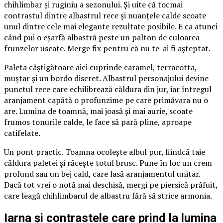
chihlimbar și ruginiu a sezonului. Și uite că tocmai
contrastul dintre albastrul rece și nuanțele calde scoate
unul dintre cele mai elegante rezultate posibile. E ca atunci
când pui o eșarfă albastră peste un palton de culoarea
frunzelor uscate. Merge fix pentru că nu te-ai fi așteptat.
Paleta câștigătoare aici cuprinde caramel, terracotta,
muștar și un bordo discret. Albastrul personajului devine
punctul rece care echilibrează căldura din jur, iar întregul
aranjament capătă o profunzime pe care primăvara nu o
are. Lumina de toamnă, mai joasă și mai aurie, scoate
frumos tonurile calde, le face să pară pline, aproape
catifelate.
Un pont practic. Toamna ocolește albul pur, fiindcă taie
căldura paletei și răcește totul brusc. Pune în loc un crem
profund sau un bej cald, care lasă aranjamentul unitar.
Dacă tot vrei o notă mai deschisă, mergi pe piersică prăfuit,
care leagă chihlimbarul de albastru fără să strice armonia.
Iarna și contrastele care prind la lumina