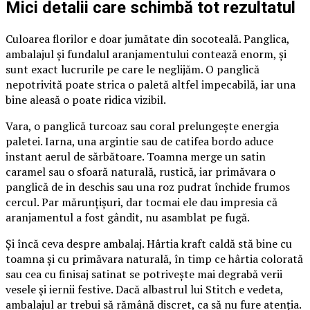
Mici detalii care schimbă tot rezultatul
Culoarea florilor e doar jumătate din socoteală. Panglica,
ambalajul și fundalul aranjamentului contează enorm, și
sunt exact lucrurile pe care le neglijăm. O panglică
nepotrivită poate strica o paletă altfel impecabilă, iar una
bine aleasă o poate ridica vizibil.
Vara, o panglică turcoaz sau coral prelungește energia
paletei. Iarna, una argintie sau de catifea bordo aduce
instant aerul de sărbătoare. Toamna merge un satin
caramel sau o sfoară naturală, rustică, iar primăvara o
panglică de in deschis sau una roz pudrat închide frumos
cercul. Par mărunțișuri, dar tocmai ele dau impresia că
aranjamentul a fost gândit, nu asamblat pe fugă.
Și încă ceva despre ambalaj. Hârtia kraft caldă stă bine cu
toamna și cu primăvara naturală, în timp ce hârtia colorată
sau cea cu finisaj satinat se potrivește mai degrabă verii
vesele și iernii festive. Dacă albastrul lui Stitch e vedeta,
ambalajul ar trebui să rămână discret, ca să nu fure atenția.