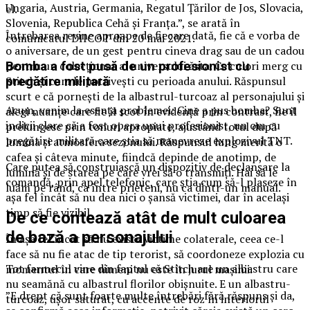
Ungaria, Austria, Germania, Regatul Țărilor de Jos, Slovacia,
el.
Slovenia, Republica Cehă și Franța.”, se arată în
Întrebarea revine aproape de fiecare dată, fie că e vorba de
comunicatul DIICOT din 20 mai 2021.
o aniversare, de un gest pentru cineva drag sau de un cadou
pentru un colecționar al universului ăsta. Ce culori merg cu
Bomba a fost pusă de un profesionist cu
Stitch și cum le potrivești cu perioada anului. Răspunsul
pregătire militară
scurt e că pornești de la albastrul-turcoaz al personajului și
Acum, venim la esența problemei: Cine a pus bomba? Sunt
alegi nuanțe care fie îl scot în evidență prin contrast, fie îl
indicii clare că a fost opera unui profesionist, un om cu
prelungesc prin tonuri apropiate, ajustând totul după
pregătire militară care știa să manevreze explozivul TNT.
lumina și atmosfera sezonului. Răspunsul lung merită o
cafea și câteva minute, fiindcă depinde de anotimp, de
Care putea să construiască un dispozitiv de declanșare la
lumină și de starea pe care vrei să o transmiți. Hai să le
comandă, prin apel telefonic, care știa cum să-l plaseze în
luăm pe rând, ca între prieteni, nu ca dintr-un manual.
așa fel încât să nu dea nici o șansă victimei, dar în același
timp să fie vizibil.
De ce contează atât de mult culoarea
de bază a personajului
În așa fel încât să nu existe victime colaterale, ceea ce-l
face să nu fie atac de tip terorist, să coordoneze explozia cu
Tot farmecul vine din faptul că Stitch are un albastru care
momentul în care nimeni nu este în jurul mașinii.
nu seamănă cu albastrul florilor obișnuite. E un albastru-
”E drept că sunt foarte multe întrebări fără răspuns şi da,
turcoaz, ușor saturat, cu accente de roz în interiorul