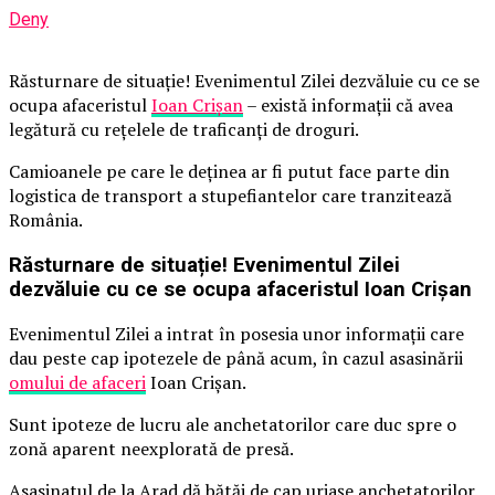
Deny
Răsturnare de situație! Evenimentul Zilei dezvăluie cu ce se
ocupa afaceristul
Ioan Crișan
– există informații că avea
legătură cu rețelele de traficanți de droguri.
Camioanele pe care le deținea ar fi putut face parte din
logistica de transport a stupefiantelor care tranzitează
România.
Răsturnare de situație! Evenimentul Zilei
dezvăluie cu ce se ocupa afaceristul Ioan Crișan
Evenimentul Zilei a intrat în posesia unor informații care
dau peste cap ipotezele de până acum, în cazul asasinării
omului de afaceri
Ioan Crișan.
Sunt ipoteze de lucru ale anchetatorilor care duc spre o
zonă aparent neexplorată de presă.
Asasinatul de la Arad dă bătăi de cap uriașe anchetatorilor.