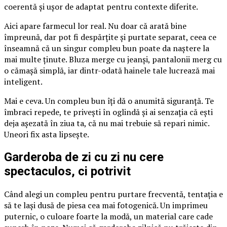
coerentă și ușor de adaptat pentru contexte diferite.
Aici apare farmecul lor real. Nu doar că arată bine
împreună, dar pot fi despărțite și purtate separat, ceea ce
înseamnă că un singur compleu bun poate da naștere la
mai multe ținute. Bluza merge cu jeanși, pantalonii merg cu
o cămașă simplă, iar dintr-odată hainele tale lucrează mai
inteligent.
Mai e ceva. Un compleu bun îți dă o anumită siguranță. Te
îmbraci repede, te privești în oglindă și ai senzația că ești
deja așezată în ziua ta, că nu mai trebuie să repari nimic.
Uneori fix asta lipsește.
Garderoba de zi cu zi nu cere
spectaculos, ci potrivit
Când alegi un compleu pentru purtare frecventă, tentația e
să te lași dusă de piesa cea mai fotogenică. Un imprimeu
puternic, o culoare foarte la modă, un material care cade