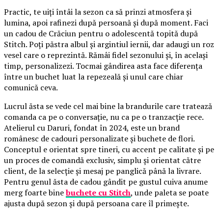
Practic, te uiți întâi la sezon ca să prinzi atmosfera și
lumina, apoi rafinezi după persoană și după moment. Faci
un cadou de Crăciun pentru o adolescentă topită după
Stitch. Poți păstra albul și argintiul iernii, dar adaugi un roz
vesel care o reprezintă. Rămâi fidel sezonului și, în același
timp, personalizezi. Tocmai gândirea asta face diferența
între un buchet luat la repezeală și unul care chiar
comunică ceva.
Lucrul ăsta se vede cel mai bine la brandurile care tratează
comanda ca pe o conversație, nu ca pe o tranzacție rece.
Atelierul cu Daruri, fondat în 2024, este un brand
românesc de cadouri personalizate și buchete de flori.
Conceptul e orientat spre tineri, cu accent pe calitate și pe
un proces de comandă exclusiv, simplu și orientat către
client, de la selecție și mesaj pe panglică până la livrare.
Pentru genul ăsta de cadou gândit pe gustul cuiva anume
merg foarte bine
buchete cu Stitch
, unde paleta se poate
ajusta după sezon și după persoana care îl primește.