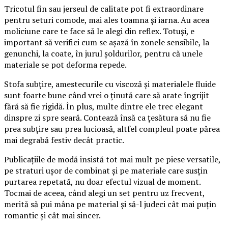
Tricotul fin sau jerseul de calitate pot fi extraordinare
pentru seturi comode, mai ales toamna și iarna. Au acea
moliciune care te face să le alegi din reflex. Totuși, e
important să verifici cum se așază în zonele sensibile, la
genunchi, la coate, în jurul șoldurilor, pentru că unele
materiale se pot deforma repede.
Stofa subțire, amestecurile cu viscoză și materialele fluide
sunt foarte bune când vrei o ținută care să arate îngrijit
fără să fie rigidă. În plus, multe dintre ele trec elegant
dinspre zi spre seară. Contează însă ca țesătura să nu fie
prea subțire sau prea lucioasă, altfel compleul poate părea
mai degrabă festiv decât practic.
Publicațiile de modă insistă tot mai mult pe piese versatile,
pe straturi ușor de combinat și pe materiale care susțin
purtarea repetată, nu doar efectul vizual de moment.
Tocmai de aceea, când alegi un set pentru uz frecvent,
merită să pui mâna pe material și să-l judeci cât mai puțin
romantic și cât mai sincer.