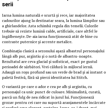
serii
Iarna lumina naturală e scurtă și rece, iar majoritatea
cadourilor ajung la destinatar seara, la lumina lămpilor sau
a ghirlandelor. Asta schimbă regula din temelii. Culorile
trebuie să reziste luminii calde, artificiale, care altfel le
îngălbenește. De-aia iarna funcționează atât de bine cu
contraste puternice și accente metalice.
Combinația clasică a sezonului așază albastrul personajului
lângă alb pur, argintiu și o notă de albastru-noapte.
Rezultatul are ceva glacial și sofisticat, exact pe gustul
perioadei de sărbători. Vrei căldură în mijlocul iernii.
Adaugă un roșu profund sau un verde de brad și ai instant o
paletă festivă, fără să pierzi identitatea lui Stitch.
O variantă pe care o ador e cea pe alb și argintiu, cu
personajul ca unic punct de culoare. Minimalistă, curată,
parcă un fulg de nea ridicat în jurul lui. Funcționează
grozav pentru cei care nu suportă aranjamentele încărcate
și preferă ceva elegant, restrâns. Iarna, ce-i drept, mai