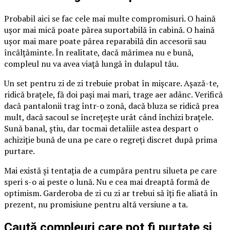
Probabil aici se fac cele mai multe compromisuri. O haină
ușor mai mică poate părea suportabilă în cabină. O haină
ușor mai mare poate părea reparabilă din accesorii sau
încălțăminte. În realitate, dacă mărimea nu e bună,
compleul nu va avea viață lungă în dulapul tău.
Un set pentru zi de zi trebuie probat în mișcare. Așază-te,
ridică brațele, fă doi pași mai mari, trage aer adânc. Verifică
dacă pantalonii trag într-o zonă, dacă bluza se ridică prea
mult, dacă sacoul se încrețește urât când închizi brațele.
Sună banal, știu, dar tocmai detaliile astea despart o
achiziție bună de una pe care o regreți discret după prima
purtare.
Mai există și tentația de a cumpăra pentru silueta pe care
speri s-o ai peste o lună. Nu e cea mai dreaptă formă de
optimism. Garderoba de zi cu zi ar trebui să îți fie aliată în
prezent, nu promisiune pentru altă versiune a ta.
Caută compleuri care pot fi purtate și