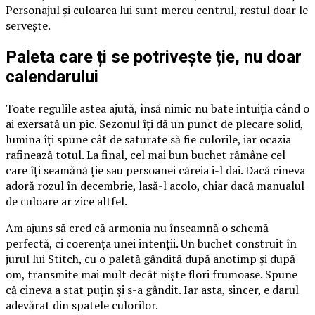
Personajul și culoarea lui sunt mereu centrul, restul doar le
servește.
Paleta care ți se potrivește ție, nu doar
calendarului
Toate regulile astea ajută, însă nimic nu bate intuiția când o
ai exersată un pic. Sezonul îți dă un punct de plecare solid,
lumina îți spune cât de saturate să fie culorile, iar ocazia
rafinează totul. La final, cel mai bun buchet rămâne cel
care îți seamănă ție sau persoanei căreia i-l dai. Dacă cineva
adoră rozul în decembrie, lasă-l acolo, chiar dacă manualul
de culoare ar zice altfel.
Am ajuns să cred că armonia nu înseamnă o schemă
perfectă, ci coerența unei intenții. Un buchet construit în
jurul lui Stitch, cu o paletă gândită după anotimp și după
om, transmite mai mult decât niște flori frumoase. Spune
că cineva a stat puțin și s-a gândit. Iar asta, sincer, e darul
adevărat din spatele culorilor.