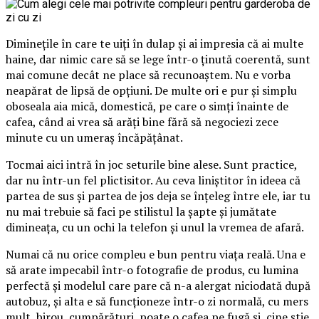
Diminețile în care te uiți în dulap și ai impresia că ai multe
haine, dar nimic care să se lege într-o ținută coerentă, sunt
mai comune decât ne place să recunoaștem. Nu e vorba
neapărat de lipsă de opțiuni. De multe ori e pur și simplu
oboseala aia mică, domestică, pe care o simți înainte de
cafea, când ai vrea să arăți bine fără să negociezi zece
minute cu un umeraș încăpățânat.
Tocmai aici intră în joc seturile bine alese. Sunt practice,
dar nu într-un fel plictisitor. Au ceva liniștitor în ideea că
partea de sus și partea de jos deja se înțeleg între ele, iar tu
nu mai trebuie să faci pe stilistul la șapte și jumătate
dimineața, cu un ochi la telefon și unul la vremea de afară.
Numai că nu orice compleu e bun pentru viața reală. Una e
să arate impecabil într-o fotografie de produs, cu lumina
perfectă și modelul care pare că n-a alergat niciodată după
autobuz, și alta e să funcționeze într-o zi normală, cu mers
mult, birou, cumpărături, poate o cafea pe fugă și, cine știe,