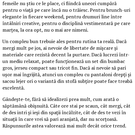
femeile nu știu ce le place, ci fiindcă uneori cumpără
pentru o viață pe care încă nu o trăiesc. Pentru brunch-uri
elegante în fiecare weekend, pentru drumuri line între
întâlniri creative, pentru o disciplină vestimentară pe care
marțea, la ora opt, nu o mai are nimeni.
Un compleu bun trebuie ales pentru rutina ta reală. Dacă
mergi mult pe jos, ai nevoie de libertate de mișcare și
materiale care rezistă decent la purtare. Dacă lucrezi într-
un mediu relaxat, poate funcționează un set din bumbac
gros, jerseu compact sau tricot fin. Dacă ai nevoie să pari
ușor mai îngrijită, atunci un compleu cu pantaloni drepți și
sacou lejer ori o variantă din stofă subțire poate face treabă
excelentă.
Gândește-te, fără să idealizezi prea mult, cum arată o
săptămână obișnuită. Câte ore stai pe scaun, cât mergi, cât
de des intri și ieși din spații încălzite, cât de des te vezi în
situații în care vrei să pari aranjată, dar nu scorțoasă.
Răspunsurile astea valorează mai mult decât orice trend.