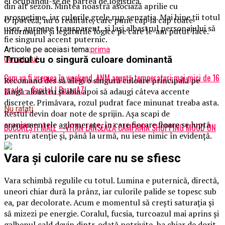
el ocupându-se de partea de logistică.
din alt sezon. Mintea noastră asociază aprilie cu
prospețime, iar culorile grele rup senzația. Mai bine ții totul
O ipoteză, nu o realitate, care pune cap la cap toate
ușor, aproape transparent, și lași albastrul personajului să
informațiile și legăturile logice pe care le-am putut face.
fie singurul accent puternic.
Articole pe aceiasi tema:
prima
Trucul cu o singură culoare dominantă
Urmatorul
Cum va fi vremea în weekend. ANM anunță temperaturi mai mici de 16
Recomand des să alegi o singură culoare principală pe
grade – Capital | BuzauAZI
lângă albastru și abia apoi să adaugi câteva accente
discrete. Primăvara, rozul pudrat face minunat treaba asta.
Nu ratati
Restul devin doar note de sprijin. Așa scapi de
aranjamentele aglomerate, în care fiecare floare se luptă
BUCUREȘTI MALL – VITAN LANSEAZĂ CAMPANIA SHOPPING MOOD ON
pentru atenție și, până la urmă, nu iese nimic în evidență.
Vara și culorile care nu se sfiesc
Vara schimbă regulile cu totul. Lumina e puternică, directă,
uneori chiar dură la prânz, iar culorile palide se topesc sub
ea, par decolorate. Acum e momentul să crești saturația și
să mizezi pe energie. Coralul, fucsia, turcoazul mai aprins și
galbenul cald devin dintr-odată potrivite, ba chiar de dorit.