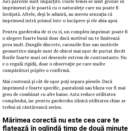
Aici părerile sunt împărțite. Unele femei se simt grozav în
imprimeuri și le poartă cu o naturalețe care nu poate fi
învățată. Altele, deși le admiră, au mereu senzația că
imprimeul intră primul într-o încăpere și ele abia apoi.
Pentru garderoba de zi cu zi, un compleu imprimat poate fi
o alegere foarte bună doar dacă motivul nu te limitează
prea mult. Dungile discrete, carourile fine sau motivele
geometrice simple sunt de obicei mai ușor de purtat decât
florile foarte mari ori desenele extrem de contrastante. Nu
e o regulă rigidă, doar o observație pe care multe
cumpărături pripite o confirmă.
Mai contează și cât de ușor poți separa piesele. Dacă
imprimeul e foarte specific, pantalonii sau bluza vor fi mai
greu de combinat cu alte haine. Asta reduce utilitatea
compleului, iar pentru garderoba zilnică utilitatea chiar ar
trebui să cântărească serios.
Mărimea corectă nu este cea care te
flatează în oglindă timp de două minute