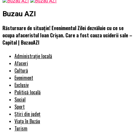
Buzau AZI
Răsturnare de situație! Evenimentul Zilei dezvăluie cu ce se
ocupa afaceristul Ioan Crișan. Care a fost cauza uciderii sale –
Capital | BuzauAZI
Administrație locală
Afaceri
Cultură
Eveniment
Exclusiv
Politică locală
Social
Sport
Știri din județ
Viața în Buzău
Turism