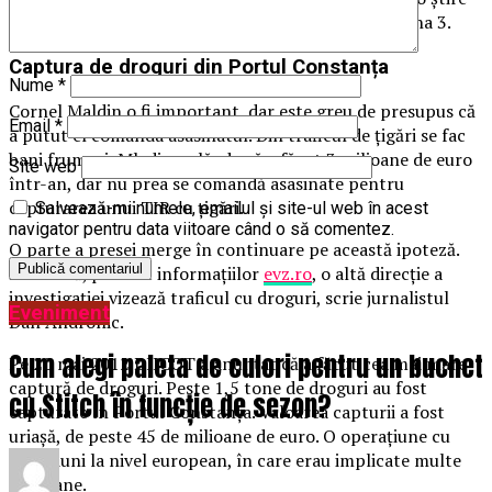
de presă”, a dezvăluit Mihai Gâdea, joi seară la Antena 3.
Captura de droguri din Portul Constanța
Nume
*
Cornel Maldin o fi important, dar este greu de presupus că
Email
*
a putut el comanda asasinatul. Din traficul de țigări se fac
bani frumoși, Mladin se lăuda că a făcut 3 milioane de euro
Site web
într-an, dar nu prea se comandă asasinate pentru
capturarea unui TIR cu țigări.
Salvează-mi numele, emailul și site-ul web în acest
navigator pentru data viitoare când o să comentez.
O parte a presei merge în continuare pe această ipoteză.
Numai că, potrivit informațiilor
evz.ro
, o altă direcție a
investigației vizează traficul cu droguri, scrie jurnalistul
Eveniment
Dan Andronic.
Cum alegi paleta de culori pentru un buchet
Pe 20 mai 2012 DIICOT a anunțat că a făcut cea mai mare
captură de droguri. Peste 1,5 tone de droguri au fost
cu Stitch în funcție de sezon?
capturate în Portul Constanța. Valoarea capturii a fost
uriașă, de peste 45 de milioane de euro. O operațiune cu
conexiuni la nivel european, în care erau implicate multe
persoane.