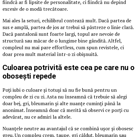
fiindcă ar fi lipsite de personalitate, ci fiindcă nu depind
excesiv de o modă trecătoare.
Mai ales la seturi, echilibrul contează mult. Dacă partea de
sus e amplă, partea de jos ar trebui să păstreze o linie clară.
Dacă pantalonii sunt foarte largi, topul are nevoie de
structură sau măcar de o lungime bine gândită. Altfel,
compleul nu mai pare effortless, cum spun revistele, ci
doar prea mult material într-o zi obișnuită.
Culoarea potrivită este cea pe care nu o
obosești repede
Poți iubi o culoare și totuși să nu fie bună pentru un
compleu de zi cu zi. Asta nu înseamnă că trebuie să alegi
doar bej, gri, bleumarin și alte nuanțe cuminți până la
anonimat. Înseamnă doar că merită să observi ce porți cu
adevărat, nu ce admiri la altele.
Nuanțele neutre au avantajul că se combină ușor și obosesc
greu. Un compleu crem, taupe, gri călduț, bleumarin sau