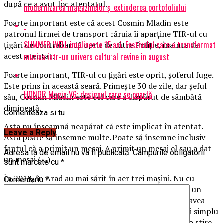
după ce a avut loc atentatul.
modernizarea magazinelor și extinderea portofoliului
Foarte important este că acest Cosmin Mladin este
patronul firmei de transport căruia îi aparține TIR-ul cu
SUMMER WELL implineste 15 ani. Festivalul care a transformat
țigări de contrabandă oprit de către Poliție, înainte de
acest atentat.
muzica intr-un univers cultural revine in august
Foarte important, TIR-ul cu țigări este oprit, șoferul fuge.
Este prins în această seară. Primește 30 de zile, dar șeful
HONOR Magic V6: designul care se poartă
său, Cosmin Mladin este cel care a dispărut de sâmbătă
dimineață.
Comenteaza si tu
Asta nu înseamnă neapărat că este implicat în atentat.
Leave a Reply
Asta poate să însemne multe. Poate să însemne inclusiv
faptul că a primit un mesaj. A primit un mesaj el sau a dat
Adresa ta de email nu va fi publicată.
Câmpurile obligatorii
un mesaj (…).
sunt marcate cu
*
În 2019, în Arad au mai sărit în aer trei mașini. Nu cu
Comentariu
*
explozibil, ci li s-a dat foc. Adjunctul șefului Poliției, un
judecător și un domn bine, despre care se spune că avea
legătură cu traficul de țigări. Mașinile lor sunt pur și simplu
incendiate și la momentul respectiv, sigur că a fost o știre