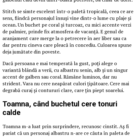
Stitch se simte excelent într-o paletă tropicală, ceea ce are
sens, fiindcă personajul însuși vine dintr-o lume cu plaje și
ocean. Un buchet pe coral și turcoaz, cu mici accente verzi
de palmier, prinde fix atmosfera de vacanță. E genul de
aranjament care merge la o petrecere în aer liber sau ca
dar pentru cineva care pleacă în concediu. Culoarea spune
deja jumătate din poveste.
Dacă persoana e mai temperată la gust, poți alege o
variantă blândă a verii, cu albastru senin, alb și un singur
accent de galben sau coral. Rămâne luminos, dar nu
strident. Vara nu cere neapărat culori țipătoare. Cere mai
degrabă curaj și contururi clare, care țin piept soarelui.
Toamna, când buchetul cere tonuri
calde
Toamna m-a luat prin surprindere, recunosc cinstit. Aș fi
pariat că un personaj albastru n-are ce căuta în paleta de