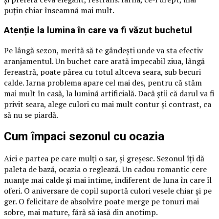
puțin chiar înseamnă mai mult.
Atenție la lumina în care va fi văzut buchetul
Pe lângă sezon, merită să te gândești unde va sta efectiv
aranjamentul. Un buchet care arată impecabil ziua, lângă
fereastră, poate părea cu totul altceva seara, sub becuri
calde. Iarna problema apare cel mai des, pentru că stăm
mai mult în casă, la lumină artificială. Dacă știi că darul va fi
privit seara, alege culori cu mai mult contur și contrast, ca
să nu se piardă.
Cum împaci sezonul cu ocazia
Aici e partea pe care mulți o sar, și greșesc. Sezonul îți dă
paleta de bază, ocazia o reglează. Un cadou romantic cere
nuanțe mai calde și mai intime, indiferent de luna în care îl
oferi. O aniversare de copil suportă culori vesele chiar și pe
ger. O felicitare de absolvire poate merge pe tonuri mai
sobre, mai mature, fără să iasă din anotimp.