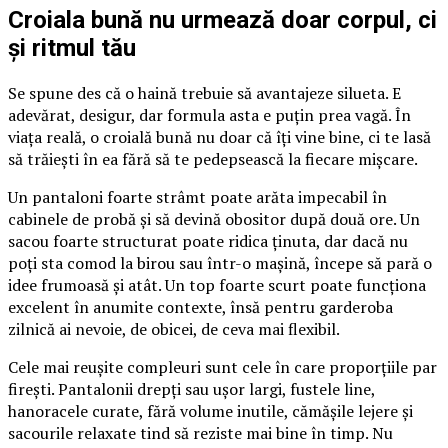
Croiala bună nu urmează doar corpul, ci
și ritmul tău
Se spune des că o haină trebuie să avantajeze silueta. E
adevărat, desigur, dar formula asta e puțin prea vagă. În
viața reală, o croială bună nu doar că îți vine bine, ci te lasă
să trăiești în ea fără să te pedepsească la fiecare mișcare.
Un pantaloni foarte strâmt poate arăta impecabil în
cabinele de probă și să devină obositor după două ore. Un
sacou foarte structurat poate ridica ținuta, dar dacă nu
poți sta comod la birou sau într-o mașină, începe să pară o
idee frumoasă și atât. Un top foarte scurt poate funcționa
excelent în anumite contexte, însă pentru garderoba
zilnică ai nevoie, de obicei, de ceva mai flexibil.
Cele mai reușite compleuri sunt cele în care proporțiile par
firești. Pantalonii drepți sau ușor largi, fustele line,
hanoracele curate, fără volume inutile, cămășile lejere și
sacourile relaxate tind să reziste mai bine în timp. Nu