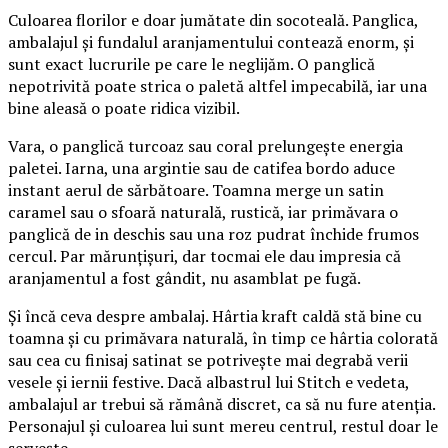
Culoarea florilor e doar jumătate din socoteală. Panglica,
ambalajul și fundalul aranjamentului contează enorm, și
sunt exact lucrurile pe care le neglijăm. O panglică
nepotrivită poate strica o paletă altfel impecabilă, iar una
bine aleasă o poate ridica vizibil.
Vara, o panglică turcoaz sau coral prelungește energia
paletei. Iarna, una argintie sau de catifea bordo aduce
instant aerul de sărbătoare. Toamna merge un satin
caramel sau o sfoară naturală, rustică, iar primăvara o
panglică de in deschis sau una roz pudrat închide frumos
cercul. Par mărunțișuri, dar tocmai ele dau impresia că
aranjamentul a fost gândit, nu asamblat pe fugă.
Și încă ceva despre ambalaj. Hârtia kraft caldă stă bine cu
toamna și cu primăvara naturală, în timp ce hârtia colorată
sau cea cu finisaj satinat se potrivește mai degrabă verii
vesele și iernii festive. Dacă albastrul lui Stitch e vedeta,
ambalajul ar trebui să rămână discret, ca să nu fure atenția.
Personajul și culoarea lui sunt mereu centrul, restul doar le