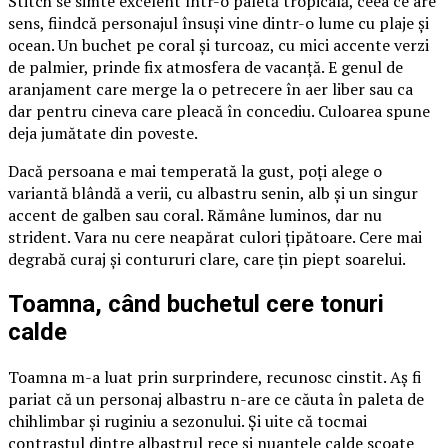
Stitch se simte excelent într-o paletă tropicală, ceea ce are
sens, fiindcă personajul însuși vine dintr-o lume cu plaje și
ocean. Un buchet pe coral și turcoaz, cu mici accente verzi
de palmier, prinde fix atmosfera de vacanță. E genul de
aranjament care merge la o petrecere în aer liber sau ca
dar pentru cineva care pleacă în concediu. Culoarea spune
deja jumătate din poveste.
Dacă persoana e mai temperată la gust, poți alege o
variantă blândă a verii, cu albastru senin, alb și un singur
accent de galben sau coral. Rămâne luminos, dar nu
strident. Vara nu cere neapărat culori țipătoare. Cere mai
degrabă curaj și contururi clare, care țin piept soarelui.
Toamna, când buchetul cere tonuri
calde
Toamna m-a luat prin surprindere, recunosc cinstit. Aș fi
pariat că un personaj albastru n-are ce căuta în paleta de
chihlimbar și ruginiu a sezonului. Și uite că tocmai
contrastul dintre albastrul rece și nuanțele calde scoate