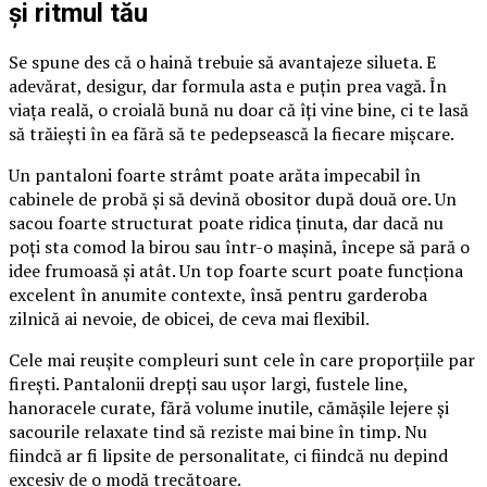
și ritmul tău
Se spune des că o haină trebuie să avantajeze silueta. E
adevărat, desigur, dar formula asta e puțin prea vagă. În
viața reală, o croială bună nu doar că îți vine bine, ci te lasă
să trăiești în ea fără să te pedepsească la fiecare mișcare.
Un pantaloni foarte strâmt poate arăta impecabil în
cabinele de probă și să devină obositor după două ore. Un
sacou foarte structurat poate ridica ținuta, dar dacă nu
poți sta comod la birou sau într-o mașină, începe să pară o
idee frumoasă și atât. Un top foarte scurt poate funcționa
excelent în anumite contexte, însă pentru garderoba
zilnică ai nevoie, de obicei, de ceva mai flexibil.
Cele mai reușite compleuri sunt cele în care proporțiile par
firești. Pantalonii drepți sau ușor largi, fustele line,
hanoracele curate, fără volume inutile, cămășile lejere și
sacourile relaxate tind să reziste mai bine în timp. Nu
fiindcă ar fi lipsite de personalitate, ci fiindcă nu depind
excesiv de o modă trecătoare.