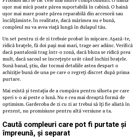
ușor mai mică poate părea suportabilă în cabină. O haină
ușor mai mare poate părea reparabilă din accesorii sau
încălțăminte. În realitate, dacă mărimea nu e bună,
compleul nu va avea viață lungă în dulapul tău.
Un set pentru zi de zi trebuie probat în mișcare. Așază-te,
ridică brațele, fă doi pași mai mari, trage aer adânc. Verifică
dacă pantalonii trag într-o zonă, dacă bluza se ridică prea
mult, dacă sacoul se încrețește urât când închizi brațele.
Sună banal, știu, dar tocmai detaliile astea despart o
achiziție bună de una pe care o regreți discret după prima
purtare.
Mai există și tentația de a cumpăra pentru silueta pe care
speri s-o ai peste o lună. Nu e cea mai dreaptă formă de
optimism. Garderoba de zi cu zi ar trebui să îți fie aliată în
prezent, nu promisiune pentru altă versiune a ta.
Caută compleuri care pot fi purtate și
împreună, și separat