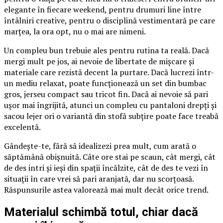
elegante în fiecare weekend, pentru drumuri line între
întâlniri creative, pentru o disciplină vestimentară pe care
marțea, la ora opt, nu o mai are nimeni.
Un compleu bun trebuie ales pentru rutina ta reală. Dacă
mergi mult pe jos, ai nevoie de libertate de mișcare și
materiale care rezistă decent la purtare. Dacă lucrezi într-
un mediu relaxat, poate funcționează un set din bumbac
gros, jerseu compact sau tricot fin. Dacă ai nevoie să pari
ușor mai îngrijită, atunci un compleu cu pantaloni drepți și
sacou lejer ori o variantă din stofă subțire poate face treabă
excelentă.
Gândește-te, fără să idealizezi prea mult, cum arată o
săptămână obișnuită. Câte ore stai pe scaun, cât mergi, cât
de des intri și ieși din spații încălzite, cât de des te vezi în
situații în care vrei să pari aranjată, dar nu scorțoasă.
Răspunsurile astea valorează mai mult decât orice trend.
Materialul schimbă totul, chiar dacă