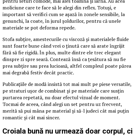
pentru seturi comode, mai ales toamna și iarna. Au acea
moliciune care te face să le alegi din reflex. Totuși, e
important să verifici cum se așază în zonele sensibile, la
genunchi, la coate, în jurul șoldurilor, pentru că unele
materiale se pot deforma repede.
Stofa subțire, amestecurile cu viscoză și materialele fluide
sunt foarte bune când vrei o ținută care să arate îngrijit
fără să fie rigidă. În plus, multe dintre ele trec elegant
dinspre zi spre seară. Contează însă ca țesătura să nu fie
prea subțire sau prea lucioasă, altfel compleul poate părea
mai degrabă festiv decât practic.
Publicațiile de modă insistă tot mai mult pe piese versatile,
pe straturi ușor de combinat și pe materiale care susțin
purtarea repetată, nu doar efectul vizual de moment.
Tocmai de aceea, când alegi un set pentru uz frecvent,
merită să pui mâna pe material și să-l judeci cât mai puțin
romantic și cât mai sincer.
Croiala bună nu urmează doar corpul, ci