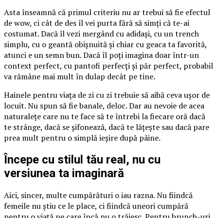
Asta înseamnă că primul criteriu nu ar trebui să fie efectul
de wow, ci cât de des îl vei purta fără să simți că te-ai
costumat. Dacă îl vezi mergând cu adidași, cu un trench
simplu, cu o geantă obișnuită și chiar cu geaca ta favorită,
atunci e un semn bun. Dacă îl poți imagina doar într-un
context perfect, cu pantofi perfecți și păr perfect, probabil
va rămâne mai mult în dulap decât pe tine.
Hainele pentru viața de zi cu zi trebuie să aibă ceva ușor de
locuit. Nu spun să fie banale, deloc. Dar au nevoie de acea
naturalețe care nu te face să te întrebi la fiecare oră dacă
te strânge, dacă se șifonează, dacă te lățește sau dacă pare
prea mult pentru o simplă ieșire după pâine.
Începe cu stilul tău real, nu cu
versiunea ta imaginară
Aici, sincer, multe cumpărături o iau razna. Nu fiindcă
femeile nu știu ce le place, ci fiindcă uneori cumpără
pentru o viață pe care încă nu o trăiesc. Pentru brunch-uri