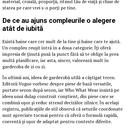
material, croială, proporții, ritmul tău de viață și chiar de
starea pe care vrei s-o porți pe tine.
De ce au ajuns compleurile o alegere
atât de iubită
Există haine care cer mult de la tine și haine care te ajută.
Un compleu reușit intră în a doua categorie. Îți oferă
impresia de ținută pusă la punct fără să te oblige la prea
multă planificare, iar asta, sincer, valorează mult în
garderoba de zi cu zi.
În ultimii ani, ideea de garderobă utilă a câștigat teren.
Editorii Vogue vorbesc despre piese de bază versatile,
purtate sezon după sezon, iar Who What Wear insistă pe
ideea unui dulap construit conștient, din piese care se
combină ușor și reduc stresul deciziilor zilnice. În același
registru, publicațiile de stil observă că seturile coordonate
sunt apreciate tocmai pentru că oferă o formulă rapidă,
coerentă și ușor de adaptat pentru contexte diferite.