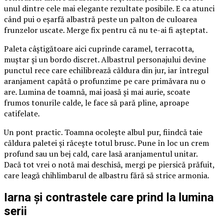
unul dintre cele mai elegante rezultate posibile. E ca atunci
când pui o eșarfă albastră peste un palton de culoarea
frunzelor uscate. Merge fix pentru că nu te-ai fi așteptat.
Paleta câștigătoare aici cuprinde caramel, terracotta,
muștar și un bordo discret. Albastrul personajului devine
punctul rece care echilibrează căldura din jur, iar întregul
aranjament capătă o profunzime pe care primăvara nu o
are. Lumina de toamnă, mai joasă și mai aurie, scoate
frumos tonurile calde, le face să pară pline, aproape
catifelate.
Un pont practic. Toamna ocolește albul pur, fiindcă taie
căldura paletei și răcește totul brusc. Pune în loc un crem
profund sau un bej cald, care lasă aranjamentul unitar.
Dacă tot vrei o notă mai deschisă, mergi pe piersică prăfuit,
care leagă chihlimbarul de albastru fără să strice armonia.
Iarna și contrastele care prind la lumina
serii