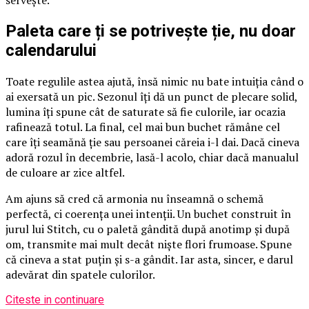
servește.
Paleta care ți se potrivește ție, nu doar
calendarului
Toate regulile astea ajută, însă nimic nu bate intuiția când o
ai exersată un pic. Sezonul îți dă un punct de plecare solid,
lumina îți spune cât de saturate să fie culorile, iar ocazia
rafinează totul. La final, cel mai bun buchet rămâne cel
care îți seamănă ție sau persoanei căreia i-l dai. Dacă cineva
adoră rozul în decembrie, lasă-l acolo, chiar dacă manualul
de culoare ar zice altfel.
Am ajuns să cred că armonia nu înseamnă o schemă
perfectă, ci coerența unei intenții. Un buchet construit în
jurul lui Stitch, cu o paletă gândită după anotimp și după
om, transmite mai mult decât niște flori frumoase. Spune
că cineva a stat puțin și s-a gândit. Iar asta, sincer, e darul
adevărat din spatele culorilor.
Citeste in continuare