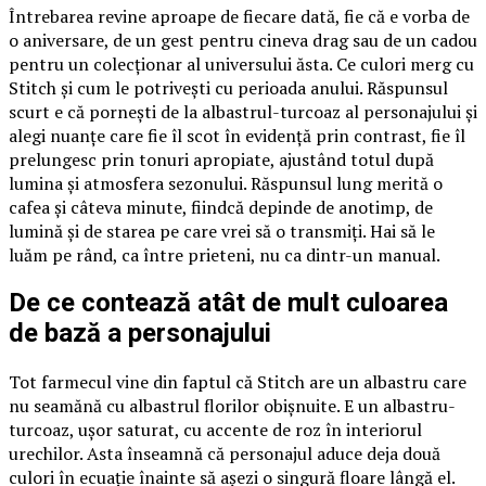
Întrebarea revine aproape de fiecare dată, fie că e vorba de
o aniversare, de un gest pentru cineva drag sau de un cadou
pentru un colecționar al universului ăsta. Ce culori merg cu
Stitch și cum le potrivești cu perioada anului. Răspunsul
scurt e că pornești de la albastrul-turcoaz al personajului și
alegi nuanțe care fie îl scot în evidență prin contrast, fie îl
prelungesc prin tonuri apropiate, ajustând totul după
lumina și atmosfera sezonului. Răspunsul lung merită o
cafea și câteva minute, fiindcă depinde de anotimp, de
lumină și de starea pe care vrei să o transmiți. Hai să le
luăm pe rând, ca între prieteni, nu ca dintr-un manual.
De ce contează atât de mult culoarea
de bază a personajului
Tot farmecul vine din faptul că Stitch are un albastru care
nu seamănă cu albastrul florilor obișnuite. E un albastru-
turcoaz, ușor saturat, cu accente de roz în interiorul
urechilor. Asta înseamnă că personajul aduce deja două
culori în ecuație înainte să așezi o singură floare lângă el.