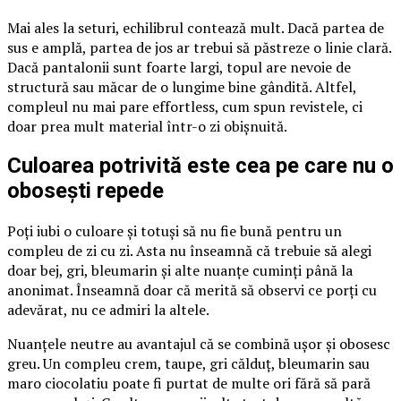
Mai ales la seturi, echilibrul contează mult. Dacă partea de
sus e amplă, partea de jos ar trebui să păstreze o linie clară.
Dacă pantalonii sunt foarte largi, topul are nevoie de
structură sau măcar de o lungime bine gândită. Altfel,
compleul nu mai pare effortless, cum spun revistele, ci
doar prea mult material într-o zi obișnuită.
Culoarea potrivită este cea pe care nu o
obosești repede
Poți iubi o culoare și totuși să nu fie bună pentru un
compleu de zi cu zi. Asta nu înseamnă că trebuie să alegi
doar bej, gri, bleumarin și alte nuanțe cuminți până la
anonimat. Înseamnă doar că merită să observi ce porți cu
adevărat, nu ce admiri la altele.
Nuanțele neutre au avantajul că se combină ușor și obosesc
greu. Un compleu crem, taupe, gri călduț, bleumarin sau
maro ciocolatiu poate fi purtat de multe ori fără să pară