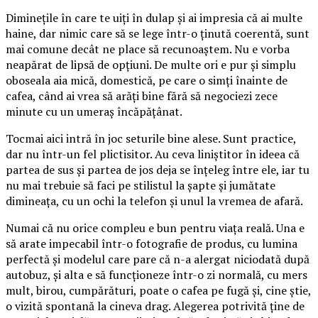
Diminețile în care te uiți în dulap și ai impresia că ai multe
haine, dar nimic care să se lege într-o ținută coerentă, sunt
mai comune decât ne place să recunoaștem. Nu e vorba
neapărat de lipsă de opțiuni. De multe ori e pur și simplu
oboseala aia mică, domestică, pe care o simți înainte de
cafea, când ai vrea să arăți bine fără să negociezi zece
minute cu un umeraș încăpățânat.
Tocmai aici intră în joc seturile bine alese. Sunt practice,
dar nu într-un fel plictisitor. Au ceva liniștitor în ideea că
partea de sus și partea de jos deja se înțeleg între ele, iar tu
nu mai trebuie să faci pe stilistul la șapte și jumătate
dimineața, cu un ochi la telefon și unul la vremea de afară.
Numai că nu orice compleu e bun pentru viața reală. Una e
să arate impecabil într-o fotografie de produs, cu lumina
perfectă și modelul care pare că n-a alergat niciodată după
autobuz, și alta e să funcționeze într-o zi normală, cu mers
mult, birou, cumpărături, poate o cafea pe fugă și, cine știe,
o vizită spontană la cineva drag. Alegerea potrivită ține de