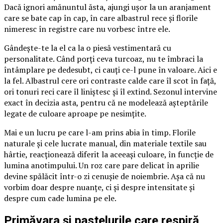
Dacă ignori amănuntul ăsta, ajungi ușor la un aranjament
care se bate cap în cap, în care albastrul rece și florile
nimeresc în registre care nu vorbesc între ele.
Gândește-te la el ca la o piesă vestimentară cu
personalitate. Când porți ceva turcoaz, nu te îmbraci la
întâmplare pe dedesubt, ci cauți ce-l pune în valoare. Aici e
la fel. Albastrul cere ori contraste calde care îl scot în față,
ori tonuri reci care îl liniștesc și îl extind. Sezonul intervine
exact în decizia asta, pentru că ne modelează așteptările
legate de culoare aproape pe nesimțite.
Mai e un lucru pe care l-am prins abia în timp. Florile
naturale și cele lucrate manual, din materiale textile sau
hârtie, reacționează diferit la aceeași culoare, în funcție de
lumina anotimpului. Un roz care pare delicat în aprilie
devine spălăcit într-o zi cenușie de noiembrie. Așa că nu
vorbim doar despre nuanțe, ci și despre intensitate și
despre cum cade lumina pe ele.
Primăvara și pastelurile care respiră