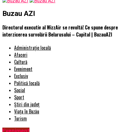
Buzau AZI
Directorul executiv al WizzAir se revoltă! Ce spune despre
interzicerea survolării Belarusului – Capital | BuzauAZI
Administrație locală
Afaceri
Cultură
Eveniment
Exclusiv
Politică locală
Social
Sport
Știri din județ
Viața în Buzău
Turism
Eveniment