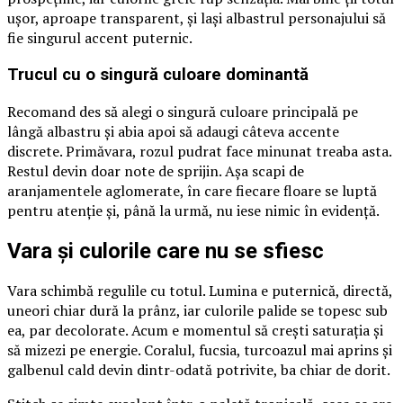
ușor, aproape transparent, și lași albastrul personajului să
fie singurul accent puternic.
Trucul cu o singură culoare dominantă
Recomand des să alegi o singură culoare principală pe
lângă albastru și abia apoi să adaugi câteva accente
discrete. Primăvara, rozul pudrat face minunat treaba asta.
Restul devin doar note de sprijin. Așa scapi de
aranjamentele aglomerate, în care fiecare floare se luptă
pentru atenție și, până la urmă, nu iese nimic în evidență.
Vara și culorile care nu se sfiesc
Vara schimbă regulile cu totul. Lumina e puternică, directă,
uneori chiar dură la prânz, iar culorile palide se topesc sub
ea, par decolorate. Acum e momentul să crești saturația și
să mizezi pe energie. Coralul, fucsia, turcoazul mai aprins și
galbenul cald devin dintr-odată potrivite, ba chiar de dorit.