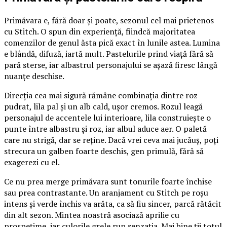
Primăvara e, fără doar și poate, sezonul cel mai prietenos
cu Stitch. O spun din experiență, fiindcă majoritatea
comenzilor de genul ăsta pică exact în lunile astea. Lumina
e blândă, difuză, iartă mult. Pastelurile prind viață fără să
pară sterse, iar albastrul personajului se așază firesc lângă
nuanțe deschise.
Direcția cea mai sigură rămâne combinația dintre roz
pudrat, lila pal și un alb cald, ușor cremos. Rozul leagă
personajul de accentele lui interioare, lila construiește o
punte între albastru și roz, iar albul aduce aer. O paletă
care nu strigă, dar se reține. Dacă vrei ceva mai jucăuș, poți
strecura un galben foarte deschis, gen primulă, fără să
exagerezi cu el.
Ce nu prea merge primăvara sunt tonurile foarte închise
sau prea contrastante. Un aranjament cu Stitch pe roșu
intens și verde închis va arăta, ca să fiu sincer, parcă rătăcit
din alt sezon. Mintea noastră asociază aprilie cu
prospețime, iar culorile grele rup senzația. Mai bine ții totul