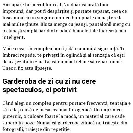
Aici apare farmecul lor real. Nu doar că arată bine
împreună, dar pot fi despărțite și purtate separat, ceea ce
înseamnă că un singur compleu bun poate da naștere la
mai multe ținute. Bluza merge cu jeanși, pantalonii merg cu
o cămașă simplă, iar dintr-odată hainele tale lucrează mai
inteligent.
Mai e ceva. Un compleu bun îți dă o anumită siguranță. Te
îmbraci repede, te privești în oglindă și ai senzația că ești
deja așezată în ziua ta, că nu mai trebuie să repari nimic.
Uneori fix asta lipsește.
Garderoba de zi cu zi nu cere
spectaculos, ci potrivit
Când alegi un compleu pentru purtare frecventă, tentația e
să te lași dusă de piesa cea mai fotogenică. Un imprimeu
puternic, o culoare foarte la modă, un material care cade
superb în poze. Numai că garderoba zilnică nu trăiește din
fotografii, trăiește din repetiție.