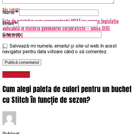
Nu ratati
Nume
*
Este de neinteles cum reprezentantii MEAT nu cunosc legislatia
Email
*
aplicabila in materia guvenantei corporatiste – adica OUG
Site web
nr.109/2011 – Ziarul Incisiv de Prahova
Salvează-mi numele, emailul și site-ul web în acest
navigator pentru data viitoare când o să comentez.
Eveniment
Cum alegi paleta de culori pentru un buchet
cu Stitch în funcție de sezon?
Publicat