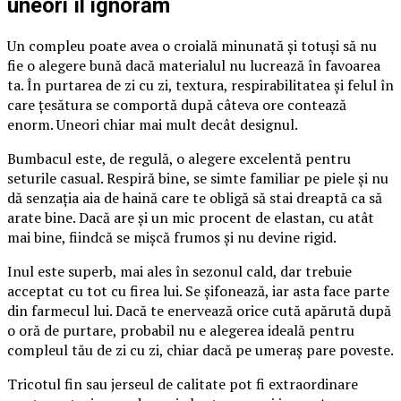
uneori îl ignorăm
Un compleu poate avea o croială minunată și totuși să nu
fie o alegere bună dacă materialul nu lucrează în favoarea
ta. În purtarea de zi cu zi, textura, respirabilitatea și felul în
care țesătura se comportă după câteva ore contează
enorm. Uneori chiar mai mult decât designul.
Bumbacul este, de regulă, o alegere excelentă pentru
seturile casual. Respiră bine, se simte familiar pe piele și nu
dă senzația aia de haină care te obligă să stai dreaptă ca să
arate bine. Dacă are și un mic procent de elastan, cu atât
mai bine, fiindcă se mișcă frumos și nu devine rigid.
Inul este superb, mai ales în sezonul cald, dar trebuie
acceptat cu tot cu firea lui. Se șifonează, iar asta face parte
din farmecul lui. Dacă te enervează orice cută apărută după
o oră de purtare, probabil nu e alegerea ideală pentru
compleul tău de zi cu zi, chiar dacă pe umeraș pare poveste.
Tricotul fin sau jerseul de calitate pot fi extraordinare