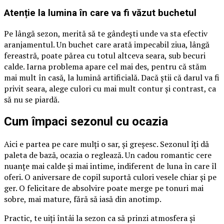
Atenție la lumina în care va fi văzut buchetul
Pe lângă sezon, merită să te gândești unde va sta efectiv
aranjamentul. Un buchet care arată impecabil ziua, lângă
fereastră, poate părea cu totul altceva seara, sub becuri
calde. Iarna problema apare cel mai des, pentru că stăm
mai mult în casă, la lumină artificială. Dacă știi că darul va fi
privit seara, alege culori cu mai mult contur și contrast, ca
să nu se piardă.
Cum împaci sezonul cu ocazia
Aici e partea pe care mulți o sar, și greșesc. Sezonul îți dă
paleta de bază, ocazia o reglează. Un cadou romantic cere
nuanțe mai calde și mai intime, indiferent de luna în care îl
oferi. O aniversare de copil suportă culori vesele chiar și pe
ger. O felicitare de absolvire poate merge pe tonuri mai
sobre, mai mature, fără să iasă din anotimp.
Practic, te uiți întâi la sezon ca să prinzi atmosfera și