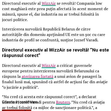
Directorul executiv al
WizzAir
se revoltă! Compania low
cost maghiară este prea puțin afectată în acest moment de
măsură, spune el, dar industria nu ar trebui folosită în
jocuri politice.
Interzicerea survolării Republicii Belarus de către
autoritățile din domeniu aprținând UE este un șoc cu care
industria de profil se confruntă, susține Jozsef Varadi.
Directorul executiv al WizzAir se revoltă! ”Nu este
răspunsul corect”
Directorul executiv al
WizzAir
a criticat guvernele
europene pentru interzicerea survolării Belarusului ca
răspuns la
aterizarea forţată
a unui avion de pasageri la
finalul lunii mai, spunând că astfel de acţiuni fac din aviaţie
”o jucărie a politicii”.
”Nu cred că acesta este răspunsul corect”, a declarat
miercuri Jozsef Varadi pentru
Reuters
. ”Nu cred că aviaţia
Citeste in continuare
ar trebui folosită ca mijloc de sancţionare politică.”, a