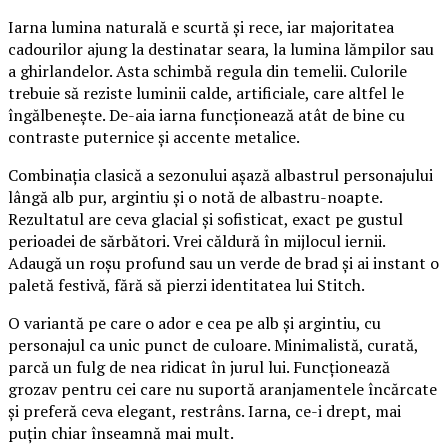
Iarna lumina naturală e scurtă și rece, iar majoritatea
cadourilor ajung la destinatar seara, la lumina lămpilor sau
a ghirlandelor. Asta schimbă regula din temelii. Culorile
trebuie să reziste luminii calde, artificiale, care altfel le
îngălbenește. De-aia iarna funcționează atât de bine cu
contraste puternice și accente metalice.
Combinația clasică a sezonului așază albastrul personajului
lângă alb pur, argintiu și o notă de albastru-noapte.
Rezultatul are ceva glacial și sofisticat, exact pe gustul
perioadei de sărbători. Vrei căldură în mijlocul iernii.
Adaugă un roșu profund sau un verde de brad și ai instant o
paletă festivă, fără să pierzi identitatea lui Stitch.
O variantă pe care o ador e cea pe alb și argintiu, cu
personajul ca unic punct de culoare. Minimalistă, curată,
parcă un fulg de nea ridicat în jurul lui. Funcționează
grozav pentru cei care nu suportă aranjamentele încărcate
și preferă ceva elegant, restrâns. Iarna, ce-i drept, mai
puțin chiar înseamnă mai mult.