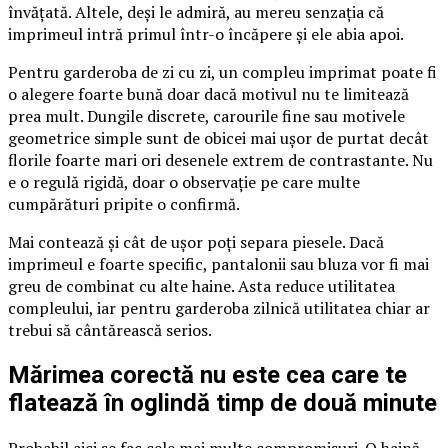
învățată. Altele, deși le admiră, au mereu senzația că
imprimeul intră primul într-o încăpere și ele abia apoi.
Pentru garderoba de zi cu zi, un compleu imprimat poate fi
o alegere foarte bună doar dacă motivul nu te limitează
prea mult. Dungile discrete, carourile fine sau motivele
geometrice simple sunt de obicei mai ușor de purtat decât
florile foarte mari ori desenele extrem de contrastante. Nu
e o regulă rigidă, doar o observație pe care multe
cumpărături pripite o confirmă.
Mai contează și cât de ușor poți separa piesele. Dacă
imprimeul e foarte specific, pantalonii sau bluza vor fi mai
greu de combinat cu alte haine. Asta reduce utilitatea
compleului, iar pentru garderoba zilnică utilitatea chiar ar
trebui să cântărească serios.
Mărimea corectă nu este cea care te
flatează în oglindă timp de două minute
Probabil aici se fac cele mai multe compromisuri. O haină