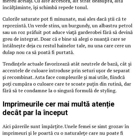
mereu același. Cu alte accesorii, alt strat deasupra, altă
încălțăminte, își schimbă repede tonul.
Culorile saturate pot fi minunate, mai ales dacă știi că te
reprezintă. Un verde stins, un burgundy, un albastru petrol
sau un roz prăfuit pot aduce viață garderobei fără să devină
greu de integrat. Doar că e bine să alegi o nuanță care se
întâlnește deja cu restul hainelor tale, nu una care cere un
dulap nou ca să poată fi purtată.
Tendințele actuale favorizează atât neutrele de bază, cât și
accentele de culoare introduse prin seturi ușor de separat
și recombinat. Asta face compleurile și mai utile, fiindcă
poți cumpăra o culoare care te scoate puțin din rutină, dar
fără să te condamne la o singură formulă de styling.
Imprimeurile cer mai multă atenție
decât par la început
Aici părerile sunt împărțite. Unele femei se simt grozav în
imprimeuri și le poartă cu o naturalețe care nu poate fi