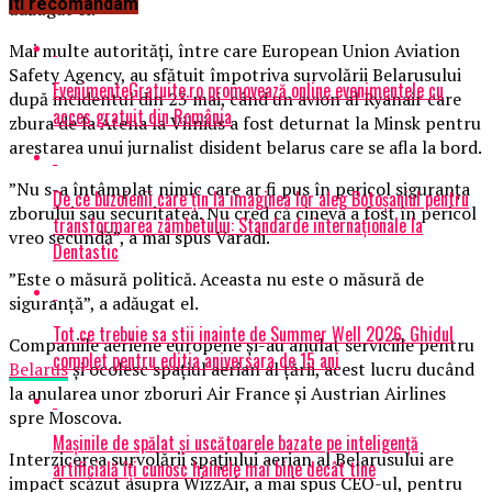
Iti recomandam
adăugat el.
Mai multe autorităţi, între care European Union Aviation
Safety Agency, au sfătuit împotriva survolării Belarusului
EvenimenteGratuite.ro promovează online evenimentele cu
după incidentul din 23 mai, când un avion al Ryanair care
acces gratuit din România
zbura de la Atena la Vilnius a fost deturnat la Minsk pentru
arestarea unui jurnalist disident belarus care se afla la bord.
”Nu s-a întâmplat nimic care ar fi pus în pericol siguranţa
De ce buzoienii care țin la imaginea lor aleg Botoșaniul pentru
zborului sau securitatea. Nu cred că cineva a fost în pericol
transformarea zâmbetului: Standarde internaționale la
vreo secundă”, a mai spus Varadi.
Dentastic
”Este o măsură politică. Aceasta nu este o măsură de
siguranţă”, a adăugat el.
Tot ce trebuie sa stii inainte de Summer Well 2026. Ghidul
Companiile aeriene europene şi-au anulat serviciile pentru
complet pentru editia aniversara de 15 ani
Belarus
şi ocolesc spaţiul aerian al ţării, acest lucru ducând
la anularea unor zboruri Air France şi Austrian Airlines
spre Moscova.
Mașinile de spălat și uscătoarele bazate pe inteligență
Interzicerea survolării spaţiului aerian al Belarusului are
artificială îți cunosc hainele mai bine decât tine
impact scăzut asupra WizzAir, a mai spus CEO-ul, pentru