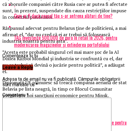
că zborurile companiei către Rusia care ar putea fi afectate
sunt, în prezent, suspendate din cauza restricţiilor impuse
Cum ar fi dacă ceasul tău s-ar antrena alături de tine?
în contextul pandemiei.
Răspunsul adecvat pentru Belarus ţine de politicieni, a mai
afirmat el, ”dar nu cred că ei ar trebui să folosească
TAG investește 500.000 de euro în retail în 2026, pentru
industria noastră pentru asta”.
modernizarea magazinelor și extinderea portofoliului
”Acesta este probabil singurul cel mai mare şoc de la Al
Comenteaza si tu
Doilea Război Mondial şi industria se confruntă cu el, dar
nu ar trebui să devină o jucărie pentru politică”, a adăugat
Leave a Reply
el.
Adresa ta de email nu va fi publicată.
Câmpurile obligatorii
Diplomaţii UE plănuiesc să treacă compania aeriană de stat
sunt marcate cu
*
Belavia pe lista neagră, în timp ce Blocul Comunitar
Comentariu
*
pregăteşte noi sancţiuni economice pentru Minsk.
Articole pe aceiasi tema:
prima
Urmatorul
Nicușor Dan pune gând rău mașinilor personale! Ce pregătește pentru
bucureșteni – Capital | BuzauAZI