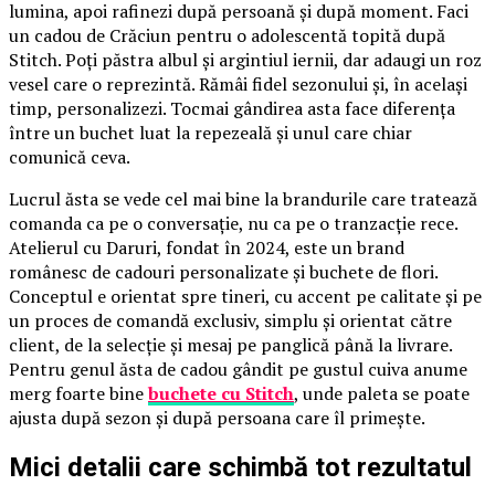
lumina, apoi rafinezi după persoană și după moment. Faci
un cadou de Crăciun pentru o adolescentă topită după
Stitch. Poți păstra albul și argintiul iernii, dar adaugi un roz
vesel care o reprezintă. Rămâi fidel sezonului și, în același
timp, personalizezi. Tocmai gândirea asta face diferența
între un buchet luat la repezeală și unul care chiar
comunică ceva.
Lucrul ăsta se vede cel mai bine la brandurile care tratează
comanda ca pe o conversație, nu ca pe o tranzacție rece.
Atelierul cu Daruri, fondat în 2024, este un brand
românesc de cadouri personalizate și buchete de flori.
Conceptul e orientat spre tineri, cu accent pe calitate și pe
un proces de comandă exclusiv, simplu și orientat către
client, de la selecție și mesaj pe panglică până la livrare.
Pentru genul ăsta de cadou gândit pe gustul cuiva anume
merg foarte bine
buchete cu Stitch
, unde paleta se poate
ajusta după sezon și după persoana care îl primește.
Mici detalii care schimbă tot rezultatul