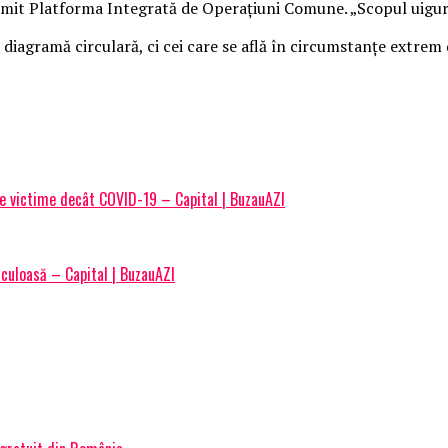
umit Platforma Integrată de Operațiuni Comune. „Scopul uiguril
diagramă circulară, ci cei care se află în circumstanțe extrem 
te victime decât COVID-19 – Capital | BuzauAZI
iculoasă – Capital | BuzauAZI