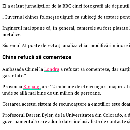
El a arătat jurnaliștilor de la BBC cinci fotografii ale deținuți
„Guvernul chinez folosește uigurii ca subiecți de testare pent
Inginerul mai spune că, în general, camerele au fost plasate la
metalice.
Sistemul AI poate detecta și analiza chiar modificări minore î
China refuză să comenteze
Ambasada Chinei la
Londra
a refuzat să comenteze, dar susțin
garantate.”
Provincia
Xinjiang
are 12 milioane de etnici uiguri, majorita
unde se află mai bine de un milion de persoane.
Testarea acestui sistem de recunoaștere a emoțiilor este doar
Profesorul Darren Byler, de la Universitatea din Colorado, a 
guvernamentală care adună date, inclusiv lista de contacte și