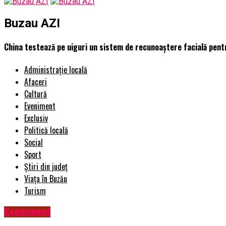
Buzau AZI
China testează pe uiguri un sistem de recunoaștere facială pentru
Administrație locală
Afaceri
Cultură
Eveniment
Exclusiv
Politică locală
Social
Sport
Știri din județ
Viața în Buzău
Turism
Eveniment