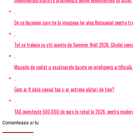
EvenimenteGratuite.ro promovează online evenimentele cu acces
De ce buzoienii care țin la imaginea lor aleg Botoșaniul pentru 
Tot ce trebuie sa stii inainte de Summer Well 2026. Ghidul compl
Mașinile de spălat și uscătoarele bazate pe inteligență artificială
Cum ar fi dacă ceasul tău s-ar antrena alături de tine?
TAG investește 500.000 de euro în retail în 2026, pentru modern
Comenteaza si tu