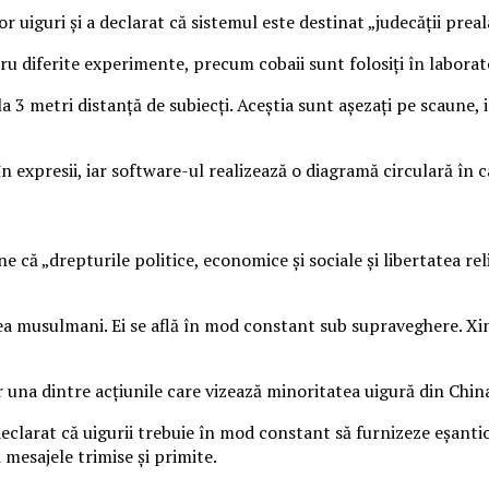
lor uiguri și a declarat că sistemul este destinat „judecății preal
ru diferite experimente, precum cobaii sunt folosiți în laborato
 3 metri distanță de subiecți. Aceștia sunt așezați pe scaune, i
n expresii, iar software-ul realizează o diagramă circulară în c
e că „drepturile politice, economice și sociale și libertatea re
tea musulmani. Ei se află în mod constant sub supraveghere. Xi
 una dintre acțiunile care vizează minoritatea uigură din Chin
declarat că uigurii trebuie în mod constant să furnizeze eșanti
 mesajele trimise și primite.