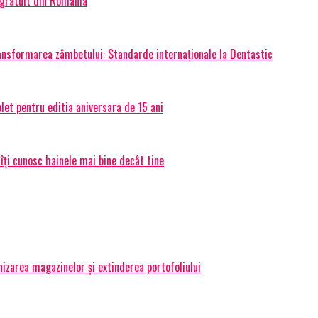
 gratuit din România
transformarea zâmbetului: Standarde internaționale la Dentastic
et pentru editia aniversara de 15 ani
 îți cunosc hainele mai bine decât tine
izarea magazinelor și extinderea portofoliului