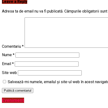
Leave a Reply
Adresa ta de email nu va fi publicată.
Câmpurile obligatorii sun
Comentariu
*
Nume
*
Email
*
Site web
Salvează-mi numele, emailul și site-ul web în acest navigat
Eveniment