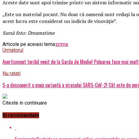
Aceste date sunt apoi trimise printr-un sistem informatic n
„Este un material șocant. Nu doar că oamenii sunt reduși la o 
acest lucru este considerat un indiciu de vinovăție”.
Sursă foto: Dreamstime
Articole pe aceiasi tema:
prima
Urmatorul
Avertisment teribil venit de la Garda de Mediu! Poluarea face mai mul
Nu ratati
S-a descoperit o nouă variantă a virusului SARS-CoV-2! Cât este de per
Citeste in continuare
Iti recomandam