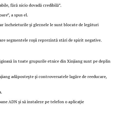
abile, fără nicio dovadă credibilă”.
are”, a spus el.
ar încheieturile și gleznele le sunt blocate de legături
are segmentele roșii reprezintă stări de spirit negative.
ligioasă în toate grupurile etnice din Xinjiang sunt pe deplin
njiang adăpostește și controversatele lagăre de reeducare,
a.
oane ADN și să instaleze pe telefon o aplicație