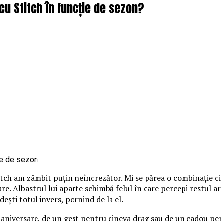
cu Stitch în funcție de sezon?
itch am zâmbit puțin neîncrezător. Mi se părea o combinație ci
loare. Albastrul lui aparte schimbă felul în care percepi restul 
ndești totul invers, pornind de la el.
o aniversare, de un gest pentru cineva drag sau de un cadou pen