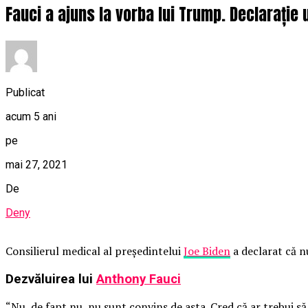
Fauci a ajuns la vorba lui Trump. Declarație 
Publicat
acum 5 ani
pe
mai 27, 2021
De
Deny
Consilierul medical al președintelui
Joe Biden
a declarat că n
Dezvăluirea lui
Anthony Fauci
“Nu, de fapt nu, nu sunt convins de asta. Cred că ar trebui s