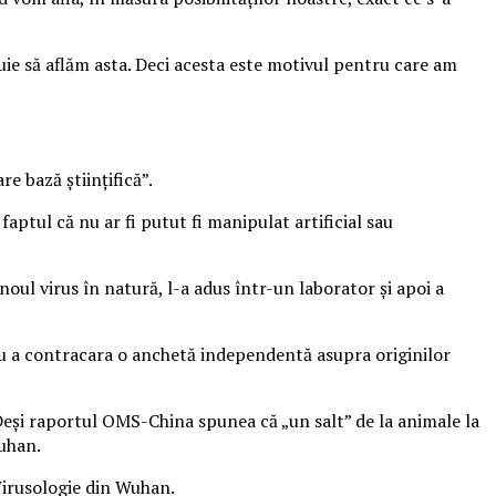
ebuie să aflăm asta. Deci acesta este motivul pentru care am
e bază științifică”.
 faptul că nu ar fi putut fi manipulat artificial sau
noul virus în natură, l-a adus într-un laborator și apoi a
tru a contracara o anchetă independentă asupra originilor
Deși raportul OMS-China spunea că „un salt” de la animale la
Wuhan.
Virusologie din Wuhan.