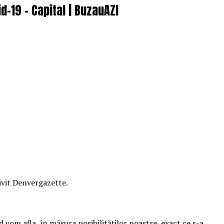
d-19 – Capital | BuzauAZI
ivit Denvergazette.
d vom afla, în măsura posibilităților noastre, exact ce s-a