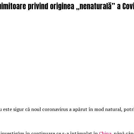
uimitoare privind originea „nenaturală” a Covi
u este sigur că noul coronavirus a apărut în mod natural, potr
ă investigăm în continuare ce s-a întâmplat în
China
, până cân