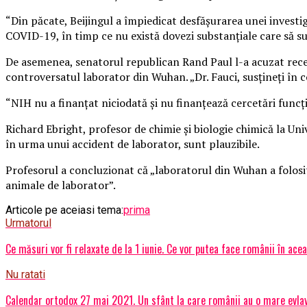
“Din păcate, Beijingul a împiedicat desfășurarea unei investig
COVID-19, în timp ce nu există dovezi substanțiale care să su
De asemenea, senatorul republican Rand Paul l-a acuzat recen
controversatul laborator din Wuhan. „Dr. Fauci, susțineți în c
“NIH nu a finanțat niciodată și nu finanțează cercetări funcți
Richard Ebright, profesor de chimie și biologie chimică la Uni
în urma unui accident de laborator, sunt plauzibile.
Profesorul a concluzionat că „laboratorul din Wuhan a folosi
animale de laborator”.
Articole pe aceiasi tema:
prima
Urmatorul
Ce măsuri vor fi relaxate de la 1 iunie. Ce vor putea face românii în ace
Nu ratati
Calendar ortodox 27 mai 2021. Un sfânt la care românii au o mare evlav