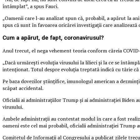
întâmplat”, a spus Fauci.
„Oamenii care l-au analizat spun că, probabil, a apărut la ani
spus că sunt în favoarea oricărei investigații care analizează o
Cum a apărut, de fapt, coronavirusul?
Anul trecut, el nega vehement teoria conform căreia COVID-19 
„Dacă urmărești evoluția virusului la lilieci și la ce se întâmp
intenționat. Totul despre evoluția treptată indică cu tărie că
Pe baza dovezilor științifice, imunologul american a dezmințit,
scăpat accidental.
Oficialii ai administrațiilor Trump și ai administrației Bide
virusului.
Ambele administrații au contestat modul în care a fost reali
oameni este cel mai probabil, oficialii administrației Trump a
Comitetul de Informații al Congresului a publicat zilele tre