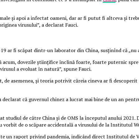
male și apoi a infectat oameni, dar ar fi putut fi altceva și tr
riginea virusului”, a declarat Fauci.
ar fi scăpat dintr-un laborator din China, susținînd că „nu ar
lă acum, dovezile științifice înclină foarte, foarte puternic spre
 virusul a evoluat în natură”, spune Fauci.
 de asemenea, și teoria potrivit căreia cineva ar fi descoperit 
n au declarat că guvernul chinez a lucrat mai bine de un an pen
zat studiul de către China și de OMS la începutul anului 2021. 
u vorbit de o scăpare accidentală a virusului de la Institutul 
cute un raport privind pandemia, indicând direct Institutul de 