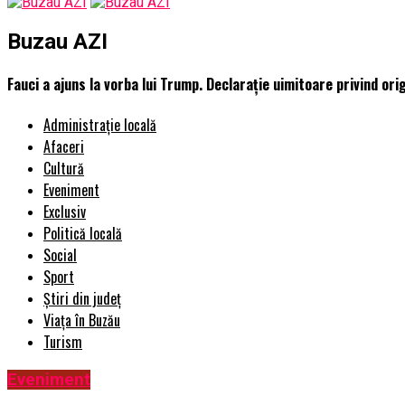
Buzau AZI
Fauci a ajuns la vorba lui Trump. Declarație uimitoare privind or
Administrație locală
Afaceri
Cultură
Eveniment
Exclusiv
Politică locală
Social
Sport
Știri din județ
Viața în Buzău
Turism
Eveniment