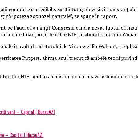
ații complete și credibile. Există totuși dovezi circumstanțiale
sțină ipoteza zoonozei naturale”, se spune în raport.
t pe Fauci că a mințit Congresul când a negat faptul că Insti
ontinuare finanțarea, de către NIH, a laboratorului din Wuhan?”
onale în cadrul Institutului de Virologie din Wuhan”, a replica
versitatea Rutgers, afirma anul trecut că ambele teorii privind
t fonduri NIH pentru a construi un coronavirus himeric nou, l
astă vară – Capital | BuzauAZI
ie – Capital | BuzauAZI