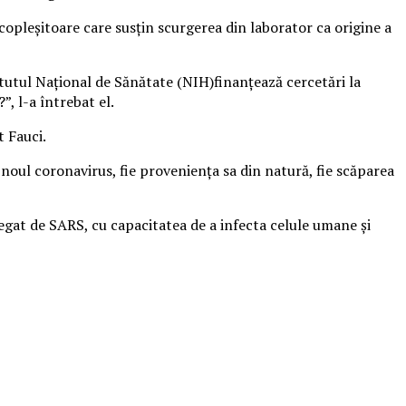
 copleșitoare care susțin scurgerea din laborator ca origine a
tutul Național de Sănătate (NIH)finanțează cercetări la
, l-a întrebat el.
t Fauci.
 noul coronavirus, fie proveniența sa din natură, fie scăparea
egat de SARS, cu capacitatea de a infecta celule umane și