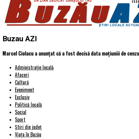
Buzau AZI
Marcel Ciolacu a anunțat că a fost decisă data moțiuniii de cenz
Administrație locală
Afaceri
Cultură
Eveniment
Exclusiv
Politică locală
Social
Sport
Știri din județ
Viața în Buzău