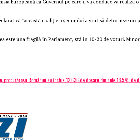
omisia Europeană că Guvernul pe care îl va conduce va realiza o 
larat că ”această coaliție a șemnului a vrut să deturneze un pl
a este una fragilă în Parlament, stă în 10-20 de voturi. Minorită
nore, procurărașii României au închis 12.636 de dosare din cele 18.549 de d