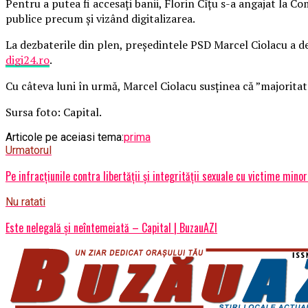
Pentru a putea fi accesați banii, Florin Cîțu s-a angajat la C
publice precum și vizând digitalizarea.
La dezbaterile din plen, președintele PSD Marcel Ciolacu a dec
digi24.ro
.
Cu câteva luni în urmă, Marcel Ciolacu susținea că ”majoritate
Sursa foto: Capital.
Articole pe aceiasi tema:
prima
Urmatorul
Pe infracțiunile contra libertății și integrității sexuale cu victime mi
Nu ratati
Este nelegală și neîntemeiată – Capital | BuzauAZI