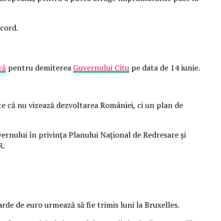
acord.
ră
pentru demiterea
Guvernului Cîțu
pe data de 14 iunie.
te că nu vizează dezvoltarea României, ci un plan de
rnului în privința Planului Național de Redresare și
R.
de de euro urmează să fie trimis luni la Bruxelles.