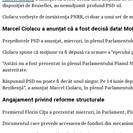
dispoziției de Bruxelles, au nemulțumit profund PSD-ul.
Ciolacu vorbește de inexistența PNRR, ci doar a unui set de m
Marcel Ciolacu a anunțat că a fost decisă data! Mo
Președintele PSD a anunțat, miercuri, în plenul Parlamentul
Ciolacu spune că moțiune va fi depusă ca urmare a ”eșecului p
”Astăzi nu a fost prezentat în plenul Parlamentului Planul N
austeritate.
Răspunsul PSD nu poate fi decât unul singur. Pe 14 iunie de
Reziliență”, a anunțat Marcel Ciolacu, în plenul Parlamentului
Angajament privind reforme structurale
Premierul Florin Cîțu a prezentat miercuri, în Parlament, Pla
Documentul care prevede accesarea de fonduri din mecanismul 