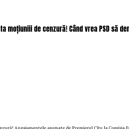
ta moțiuniii de cenzură! Când vrea PSD să demi
 cenzură! Angajamentele asumate de Premierul Cîțu la Comisia