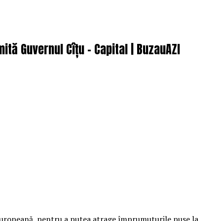
tă Guvernul Cîțu – Capital | BuzauAZI
 Europeană, pentru a putea atrage împrumuturile puse la