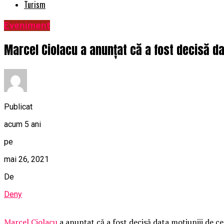
Turism
Eveniment
Marcel Ciolacu a anunțat că a fost decisă da
Publicat
acum 5 ani
pe
mai 26, 2021
De
Deny
Marcel Ciolacu
a anunțat că a fost decisă data moțiuniii de