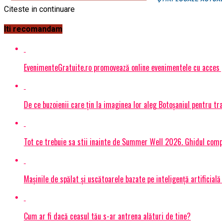
Citeste in continuare
Iti recomandam
EvenimenteGratuite.ro promovează online evenimentele cu acces
De ce buzoienii care țin la imaginea lor aleg Botoșaniul pentru 
Tot ce trebuie sa stii inainte de Summer Well 2026. Ghidul compl
Mașinile de spălat și uscătoarele bazate pe inteligență artificială
Cum ar fi dacă ceasul tău s-ar antrena alături de tine?