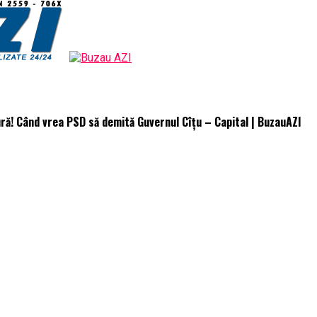
ură! Când vrea PSD să demită Guvernul Cîțu – Capital | BuzauAZI