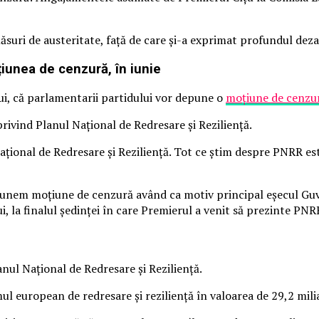
ăsuri de austeritate, față de care și-a exprimat profundul dez
țiunea de cenzură, în iunie
ui, că parlamentarii partidului vor depune o
moțiune de cenzu
rivind Planul Național de Redresare și Reziliență.
ațional de Redresare și Reziliență. Tot ce știm despre PNRR es
punem moțiune de cenzură având ca motiv principal eșecul Guve
, la finalul ședinței în care Premierul a venit să prezinte PNR
nul Național de Redresare și Reziliență.
european de redresare și reziliență în valoarea de 29,2 miliar