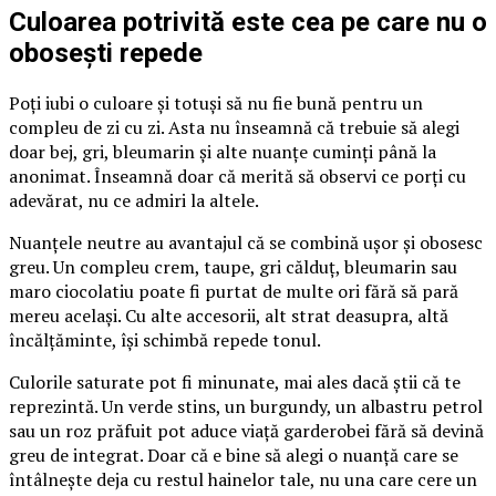
Culoarea potrivită este cea pe care nu o
obosești repede
Poți iubi o culoare și totuși să nu fie bună pentru un
compleu de zi cu zi. Asta nu înseamnă că trebuie să alegi
doar bej, gri, bleumarin și alte nuanțe cuminți până la
anonimat. Înseamnă doar că merită să observi ce porți cu
adevărat, nu ce admiri la altele.
Nuanțele neutre au avantajul că se combină ușor și obosesc
greu. Un compleu crem, taupe, gri călduț, bleumarin sau
maro ciocolatiu poate fi purtat de multe ori fără să pară
mereu același. Cu alte accesorii, alt strat deasupra, altă
încălțăminte, își schimbă repede tonul.
Culorile saturate pot fi minunate, mai ales dacă știi că te
reprezintă. Un verde stins, un burgundy, un albastru petrol
sau un roz prăfuit pot aduce viață garderobei fără să devină
greu de integrat. Doar că e bine să alegi o nuanță care se
întâlnește deja cu restul hainelor tale, nu una care cere un