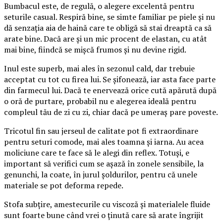
Bumbacul este, de regulă, o alegere excelentă pentru
seturile casual. Respiră bine, se simte familiar pe piele și nu
dă senzația aia de haină care te obligă să stai dreaptă ca să
arate bine. Dacă are și un mic procent de elastan, cu atât
mai bine, fiindcă se mișcă frumos și nu devine rigid.
Inul este superb, mai ales în sezonul cald, dar trebuie
acceptat cu tot cu firea lui. Se șifonează, iar asta face parte
din farmecul lui. Dacă te enervează orice cută apărută după
o oră de purtare, probabil nu e alegerea ideală pentru
compleul tău de zi cu zi, chiar dacă pe umeraș pare poveste.
Tricotul fin sau jerseul de calitate pot fi extraordinare
pentru seturi comode, mai ales toamna și iarna. Au acea
moliciune care te face să le alegi din reflex. Totuși, e
important să verifici cum se așază în zonele sensibile, la
genunchi, la coate, în jurul șoldurilor, pentru că unele
materiale se pot deforma repede.
Stofa subțire, amestecurile cu viscoză și materialele fluide
sunt foarte bune când vrei o ținută care să arate îngrijit