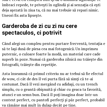
îmbraci repede, te privești în oglindă și ai senzația că ești
deja așezată în ziua ta, că nu mai trebuie să repari nimic.
Uneori fix asta lipsește.
Garderoba de zi cu zi nu cere
spectaculos, ci potrivit
Când alegi un compleu pentru purtare frecventă, tentația e
să te lași dusă de piesa cea mai fotogenică. Un imprimeu
puternic, o culoare foarte la modă, un material care cade
superb în poze. Numai că garderoba zilnică nu trăiește din
fotografii, trăiește din repetiție.
Asta înseamnă că primul criteriu nu ar trebui să fie efectul
de wow, ci cât de des îl vei purta fără să simți că te-ai
costumat. Dacă îl vezi mergând cu adidași, cu un trench
simplu, cu o geantă obișnuită și chiar cu geaca ta favorită,
atunci e un semn bun. Dacă îl poți imagina doar într-un
context perfect, cu pantofi perfecți și păr perfect, probabil
va rămâne mai mult în dulap decât pe tine.