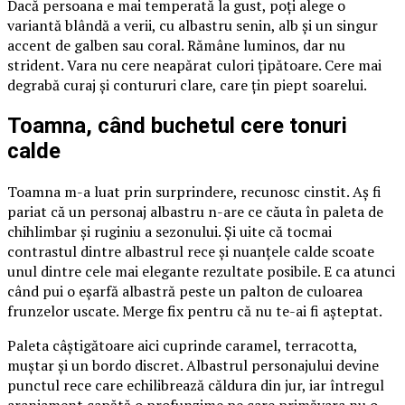
Dacă persoana e mai temperată la gust, poți alege o
variantă blândă a verii, cu albastru senin, alb și un singur
accent de galben sau coral. Rămâne luminos, dar nu
strident. Vara nu cere neapărat culori țipătoare. Cere mai
degrabă curaj și contururi clare, care țin piept soarelui.
Toamna, când buchetul cere tonuri
calde
Toamna m-a luat prin surprindere, recunosc cinstit. Aș fi
pariat că un personaj albastru n-are ce căuta în paleta de
chihlimbar și ruginiu a sezonului. Și uite că tocmai
contrastul dintre albastrul rece și nuanțele calde scoate
unul dintre cele mai elegante rezultate posibile. E ca atunci
când pui o eșarfă albastră peste un palton de culoarea
frunzelor uscate. Merge fix pentru că nu te-ai fi așteptat.
Paleta câștigătoare aici cuprinde caramel, terracotta,
muștar și un bordo discret. Albastrul personajului devine
punctul rece care echilibrează căldura din jur, iar întregul