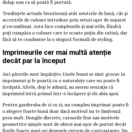
dulap nou ca să poată fi purtată.
Tendințele actuale favorizează atât neutrele de bază, cât și
accentele de culoare introduse prin seturi ușor de separat
și recombinat. Asta face compleurile și mai utile, fiindcă
poți cumpăra o culoare care te scoate puțin din rutină, dar
fără să te condamne la o singură formulă de styling.
Imprimeurile cer mai multă atenție
decât par la început
Aici părerile sunt împărțite. Unele femei se simt grozav în
imprimeuri și le poartă cu o naturalețe care nu poate fi
învățată. Altele, deși le admiră, au mereu senzația că
imprimeul intră primul într-o încăpere și ele abia apoi.
Pentru garderoba de zi cu zi, un compleu imprimat poate fi
o alegere foarte bună doar dacă motivul nu te limitează
prea mult. Dungile discrete, carourile fine sau motivele
geometrice simple sunt de obicei mai ușor de purtat decât
florile foarte mari ori desenele extrem de contrastante. Nu