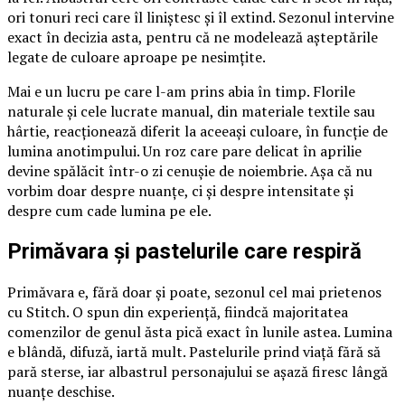
ori tonuri reci care îl liniștesc și îl extind. Sezonul intervine
exact în decizia asta, pentru că ne modelează așteptările
legate de culoare aproape pe nesimțite.
Mai e un lucru pe care l-am prins abia în timp. Florile
naturale și cele lucrate manual, din materiale textile sau
hârtie, reacționează diferit la aceeași culoare, în funcție de
lumina anotimpului. Un roz care pare delicat în aprilie
devine spălăcit într-o zi cenușie de noiembrie. Așa că nu
vorbim doar despre nuanțe, ci și despre intensitate și
despre cum cade lumina pe ele.
Primăvara și pastelurile care respiră
Primăvara e, fără doar și poate, sezonul cel mai prietenos
cu Stitch. O spun din experiență, fiindcă majoritatea
comenzilor de genul ăsta pică exact în lunile astea. Lumina
e blândă, difuză, iartă mult. Pastelurile prind viață fără să
pară sterse, iar albastrul personajului se așază firesc lângă
nuanțe deschise.