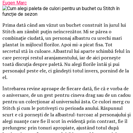
Eugen Marc
Prima dată când am văzut un buchet construit în jurul lui
Stitch am zâmbit puțin neîncrezător. Mi se părea o
combinație ciudată, un personaj albastru cu urechi mari
plantat în mijlocul florilor. Apoi mi-a picat fisa. Tot
secretul stă în culoare. Albastrul lui aparte schimbă felul în
care percepi restul aranjamentului, iar de aici pornește
toată discuția despre paletă. Nu alegi florile întâi și pui
personajul peste ele, ci gândești totul invers, pornind de la
el.
Întrebarea revine aproape de fiecare dată, fie că e vorba de
o aniversare, de un gest pentru cineva drag sau de un cadou
pentru un colecționar al universului ăsta. Ce culori merg cu
Stitch și cum le potrivești cu perioada anului. Răspunsul
scurt e că pornești de la albastrul-turcoaz al personajului și
alegi nuanțe care fie îl scot în evidență prin contrast, fie îl
prelungesc prin tonuri apropiate, ajustând totul după