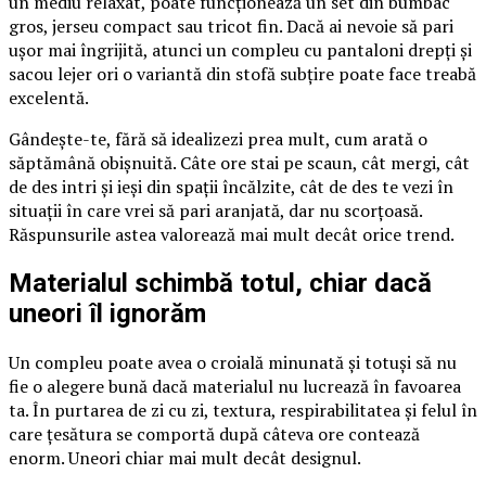
un mediu relaxat, poate funcționează un set din bumbac
gros, jerseu compact sau tricot fin. Dacă ai nevoie să pari
ușor mai îngrijită, atunci un compleu cu pantaloni drepți și
sacou lejer ori o variantă din stofă subțire poate face treabă
excelentă.
Gândește-te, fără să idealizezi prea mult, cum arată o
săptămână obișnuită. Câte ore stai pe scaun, cât mergi, cât
de des intri și ieși din spații încălzite, cât de des te vezi în
situații în care vrei să pari aranjată, dar nu scorțoasă.
Răspunsurile astea valorează mai mult decât orice trend.
Materialul schimbă totul, chiar dacă
uneori îl ignorăm
Un compleu poate avea o croială minunată și totuși să nu
fie o alegere bună dacă materialul nu lucrează în favoarea
ta. În purtarea de zi cu zi, textura, respirabilitatea și felul în
care țesătura se comportă după câteva ore contează
enorm. Uneori chiar mai mult decât designul.