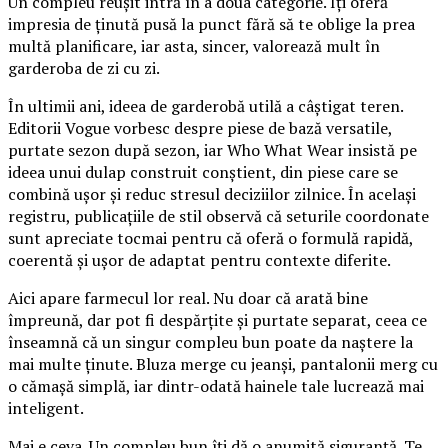
Un compleu reușit intră în a doua categorie. Îți oferă
impresia de ținută pusă la punct fără să te oblige la prea
multă planificare, iar asta, sincer, valorează mult în
garderoba de zi cu zi.
În ultimii ani, ideea de garderobă utilă a câștigat teren.
Editorii Vogue vorbesc despre piese de bază versatile,
purtate sezon după sezon, iar Who What Wear insistă pe
ideea unui dulap construit conștient, din piese care se
combină ușor și reduc stresul deciziilor zilnice. În același
registru, publicațiile de stil observă că seturile coordonate
sunt apreciate tocmai pentru că oferă o formulă rapidă,
coerentă și ușor de adaptat pentru contexte diferite.
Aici apare farmecul lor real. Nu doar că arată bine
împreună, dar pot fi despărțite și purtate separat, ceea ce
înseamnă că un singur compleu bun poate da naștere la
mai multe ținute. Bluza merge cu jeanși, pantalonii merg cu
o cămașă simplă, iar dintr-odată hainele tale lucrează mai
inteligent.
Mai e ceva. Un compleu bun îți dă o anumită siguranță. Te