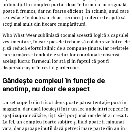
ordonată. Un compleu purtat doar în formula lui originală
poate fi frumos, dar nu foarte eficient. În schimb, unul care
se desface în două sau chiar trei direcții diferite te ajută să
scoți mai mult din fiecare cumpărătură.
Who What Wear subliniază tocmai această logică a capsulei
vestimentare, în care piesele trebuie să colaboreze între ele
și să reducă efortul zilnic de a compune ținute. Iar revistele
care urmăresc tendințele seturilor coordonate observă
același lucru: farmecul lor stă și în faptul că pot fi
dispersate ușor în restul garderobei.
Gândește compleul în funcție de
anotimp, nu doar de aspect
Un set superb din tricot dens poate părea tentație pură în
magazin, dar dacă locuiești într-un loc unde intri repede în
spații supraîncălzite, riști să-l porți mai rar decât ai crezut.
La fel, un compleu foarte subțire și fluid poate fi minunat
vara, dar aproape inutil dacă petreci mare parte din an în