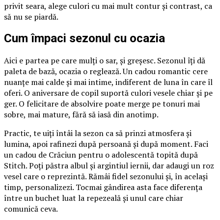
privit seara, alege culori cu mai mult contur și contrast, ca
să nu se piardă.
Cum împaci sezonul cu ocazia
Aici e partea pe care mulți o sar, și greșesc. Sezonul îți dă
paleta de bază, ocazia o reglează. Un cadou romantic cere
nuanțe mai calde și mai intime, indiferent de luna în care îl
oferi. O aniversare de copil suportă culori vesele chiar și pe
ger. O felicitare de absolvire poate merge pe tonuri mai
sobre, mai mature, fără să iasă din anotimp.
Practic, te uiți întâi la sezon ca să prinzi atmosfera și
lumina, apoi rafinezi după persoană și după moment. Faci
un cadou de Crăciun pentru o adolescentă topită după
Stitch. Poți păstra albul și argintiul iernii, dar adaugi un roz
vesel care o reprezintă. Rămâi fidel sezonului și, în același
timp, personalizezi. Tocmai gândirea asta face diferența
între un buchet luat la repezeală și unul care chiar
comunică ceva.