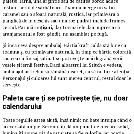
paletei. Iarna, una argintie sau de catifea bordo aduce
instant aerul de sărbătoare. Toamna merge un satin
caramel sau o sfoară naturală, rustică, iar primăvara o
panglică de in deschis sau una roz pudrat închide frumos
cercul. Par mărunțișuri, dar tocmai ele dau impresia că
aranjamentul a fost gândit, nu asamblat pe fugă.
Și încă ceva despre ambalaj. Hârtia kraft caldă stă bine cu
toamna și cu primăvara naturală, în timp ce hârtia colorată
sau cea cu finisaj satinat se potrivește mai degrabă verii
vesele și iernii festive. Dacă albastrul lui Stitch e vedeta,
ambalajul ar trebui să rămână discret, ca să nu fure atenția.
Personajul și culoarea lui sunt mereu centrul, restul doar le
servește.
Paleta care ți se potrivește ție, nu doar
calendarului
Toate regulile astea ajută, însă nimic nu bate intuiția când o
ai exersată un pic. Sezonul îți dă un punct de plecare solid,
lumina îți spune cât de saturate să fie culorile, iar ocazia