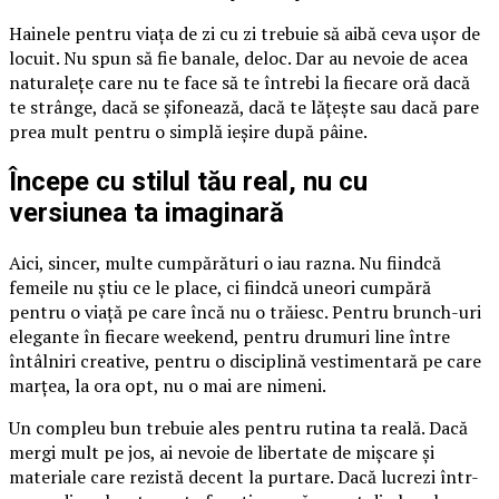
Hainele pentru viața de zi cu zi trebuie să aibă ceva ușor de
locuit. Nu spun să fie banale, deloc. Dar au nevoie de acea
naturalețe care nu te face să te întrebi la fiecare oră dacă
te strânge, dacă se șifonează, dacă te lățește sau dacă pare
prea mult pentru o simplă ieșire după pâine.
Începe cu stilul tău real, nu cu
versiunea ta imaginară
Aici, sincer, multe cumpărături o iau razna. Nu fiindcă
femeile nu știu ce le place, ci fiindcă uneori cumpără
pentru o viață pe care încă nu o trăiesc. Pentru brunch-uri
elegante în fiecare weekend, pentru drumuri line între
întâlniri creative, pentru o disciplină vestimentară pe care
marțea, la ora opt, nu o mai are nimeni.
Un compleu bun trebuie ales pentru rutina ta reală. Dacă
mergi mult pe jos, ai nevoie de libertate de mișcare și
materiale care rezistă decent la purtare. Dacă lucrezi într-