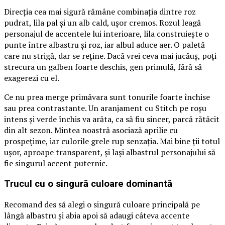
Direcția cea mai sigură rămâne combinația dintre roz
pudrat, lila pal și un alb cald, ușor cremos. Rozul leagă
personajul de accentele lui interioare, lila construiește o
punte între albastru și roz, iar albul aduce aer. O paletă
care nu strigă, dar se reține. Dacă vrei ceva mai jucăuș, poți
strecura un galben foarte deschis, gen primulă, fără să
exagerezi cu el.
Ce nu prea merge primăvara sunt tonurile foarte închise
sau prea contrastante. Un aranjament cu Stitch pe roșu
intens și verde închis va arăta, ca să fiu sincer, parcă rătăcit
din alt sezon. Mintea noastră asociază aprilie cu
prospețime, iar culorile grele rup senzația. Mai bine ții totul
ușor, aproape transparent, și lași albastrul personajului să
fie singurul accent puternic.
Trucul cu o singură culoare dominantă
Recomand des să alegi o singură culoare principală pe
lângă albastru și abia apoi să adaugi câteva accente