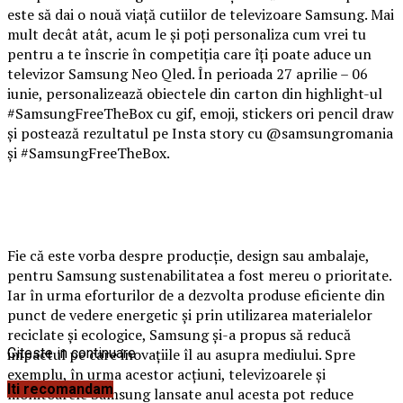
este să dai o nouă viață cutiilor de televizoare Samsung. Mai
mult decât atât, acum le și poți personaliza cum vrei tu
pentru a te înscrie în competiția care îți poate aduce un
televizor Samsung Neo Qled. În perioada 27 aprilie – 06
iunie, personalizează obiectele din carton din highlight-ul
#SamsungFreeTheBox cu gif, emoji, stickers ori pencil draw
și postează rezultatul pe Insta story cu @samsungromania
și #SamsungFreeTheBox.
Fie că este vorba despre producție, design sau ambalaje,
pentru Samsung sustenabilitatea a fost mereu o prioritate.
Iar în urma eforturilor de a dezvolta produse eficiente din
punct de vedere energetic și prin utilizarea materialelor
reciclate și ecologice, Samsung și-a propus să reducă
impactul pe care inovațiile îl au asupra mediului. Spre
Citeste in continuare
exemplu, în urma acestor acțiuni, televizoarele și
Iti recomandam
monitoarele Samsung lansate anul acesta pot reduce