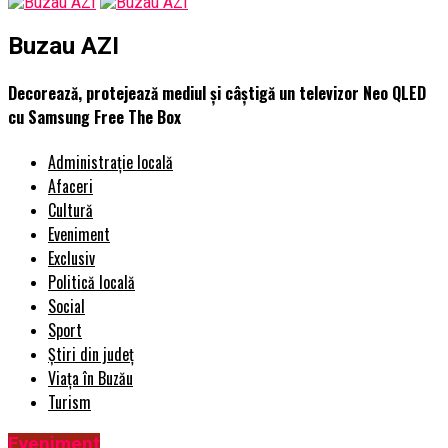
Buzau AZI
Decorează, protejează mediul și câștigă un televizor Neo QLED
cu Samsung Free The Box
Administrație locală
Afaceri
Cultură
Eveniment
Exclusiv
Politică locală
Social
Sport
Știri din județ
Viața în Buzău
Turism
Eveniment