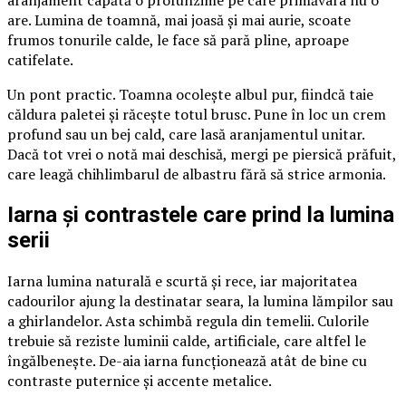
aranjament capătă o profunzime pe care primăvara nu o
are. Lumina de toamnă, mai joasă și mai aurie, scoate
frumos tonurile calde, le face să pară pline, aproape
catifelate.
Un pont practic. Toamna ocolește albul pur, fiindcă taie
căldura paletei și răcește totul brusc. Pune în loc un crem
profund sau un bej cald, care lasă aranjamentul unitar.
Dacă tot vrei o notă mai deschisă, mergi pe piersică prăfuit,
care leagă chihlimbarul de albastru fără să strice armonia.
Iarna și contrastele care prind la lumina
serii
Iarna lumina naturală e scurtă și rece, iar majoritatea
cadourilor ajung la destinatar seara, la lumina lămpilor sau
a ghirlandelor. Asta schimbă regula din temelii. Culorile
trebuie să reziste luminii calde, artificiale, care altfel le
îngălbenește. De-aia iarna funcționează atât de bine cu
contraste puternice și accente metalice.