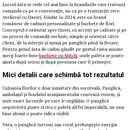
Lucrul ăsta se vede cel mai bine la brandurile care tratează
comanda ca pe o conversație, nu ca pe o tranzacție rece.
Atelierul cu Daruri, fondat în 2024, este un brand
românesc de cadouri personalizate și buchete de flori.
Conceptul e orientat spre tineri, cu accent pe calitate și pe
un proces de comandă exclusiv, simplu și orientat către
client, de la selecție și mesaj pe panglică până la livrare.
Pentru genul ăsta de cadou gândit pe gustul cuiva anume
merg foarte bine
buchete cu Stitch
, unde paleta se poate
ajusta după sezon și după persoana care îl primește.
Mici detalii care schimbă tot rezultatul
Culoarea florilor e doar jumătate din socoteală. Panglica,
ambalajul și fundalul aranjamentului contează enorm, și
sunt exact lucrurile pe care le neglijăm. O panglică
nepotrivită poate strica o paletă altfel impecabilă, iar una
bine aleasă o poate ridica vizibil.
Vara, o panglică turcoaz sau coral prelungește energia