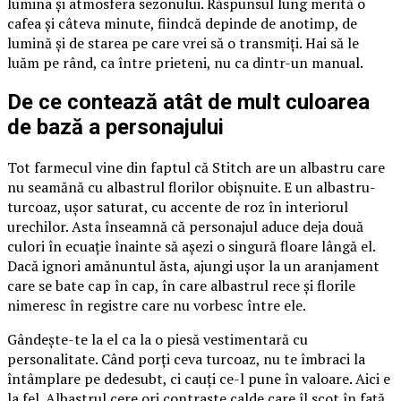
lumina și atmosfera sezonului. Răspunsul lung merită o
cafea și câteva minute, fiindcă depinde de anotimp, de
lumină și de starea pe care vrei să o transmiți. Hai să le
luăm pe rând, ca între prieteni, nu ca dintr-un manual.
De ce contează atât de mult culoarea
de bază a personajului
Tot farmecul vine din faptul că Stitch are un albastru care
nu seamănă cu albastrul florilor obișnuite. E un albastru-
turcoaz, ușor saturat, cu accente de roz în interiorul
urechilor. Asta înseamnă că personajul aduce deja două
culori în ecuație înainte să așezi o singură floare lângă el.
Dacă ignori amănuntul ăsta, ajungi ușor la un aranjament
care se bate cap în cap, în care albastrul rece și florile
nimeresc în registre care nu vorbesc între ele.
Gândește-te la el ca la o piesă vestimentară cu
personalitate. Când porți ceva turcoaz, nu te îmbraci la
întâmplare pe dedesubt, ci cauți ce-l pune în valoare. Aici e
la fel. Albastrul cere ori contraste calde care îl scot în față,