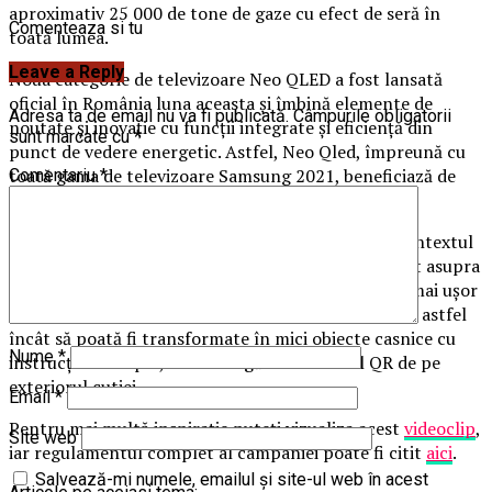
aproximativ 25 000 de tone de gaze cu efect de seră în
Comenteaza si tu
toată lumea.
Leave a Reply
Noua categorie de televizoare Neo QLED a fost lansată
oficial în România luna aceasta și îmbină elemente de
Adresa ta de email nu va fi publicată.
Câmpurile obligatorii
noutate și inovație cu funcții integrate și eficiență din
sunt marcate cu
*
punct de vedere energetic. Astfel, Neo Qled, împreună cu
toată gama de televizoare Samsung 2021, beneficiază de
Comentariu
*
acest tip de cutie reutilizabilă.
Campania #SamsungFreeTheBox este lansată în contextul
în care Samsung și-a îndreptat atenția tot mai mult asupra
ambalajelor sustenabile, astfel încât acestea să fie mai ușor
de refolosit acasă. Cutiile de carton sunt concepute astfel
încât să poată fi transformate în mici obiecte casnice cu
Nume
*
instrucțiuni simple, care se regăsesc în codul QR de pe
exteriorul cutiei.
Email
*
Pentru mai multă inspirație puteți vizualiza acest
videoclip
,
Site web
iar regulamentul complet al campaniei poate fi citit
aici
.
Salvează-mi numele, emailul și site-ul web în acest