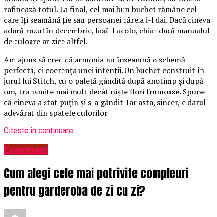
rafinează totul. La final, cel mai bun buchet rămâne cel
care îți seamănă ție sau persoanei căreia i-l dai. Dacă cineva
adoră rozul în decembrie, lasă-l acolo, chiar dacă manualul
de culoare ar zice altfel.
Am ajuns să cred că armonia nu înseamnă o schemă
perfectă, ci coerența unei intenții. Un buchet construit în
jurul lui Stitch, cu o paletă gândită după anotimp și după
om, transmite mai mult decât niște flori frumoase. Spune
că cineva a stat puțin și s-a gândit. Iar asta, sincer, e darul
adevărat din spatele culorilor.
Citeste in continuare
Eveniment
Cum alegi cele mai potrivite compleuri
pentru garderoba de zi cu zi?