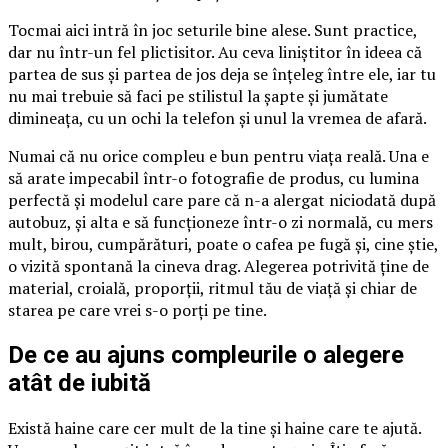
Tocmai aici intră în joc seturile bine alese. Sunt practice,
dar nu într-un fel plictisitor. Au ceva liniștitor în ideea că
partea de sus și partea de jos deja se înțeleg între ele, iar tu
nu mai trebuie să faci pe stilistul la șapte și jumătate
dimineața, cu un ochi la telefon și unul la vremea de afară.
Numai că nu orice compleu e bun pentru viața reală. Una e
să arate impecabil într-o fotografie de produs, cu lumina
perfectă și modelul care pare că n-a alergat niciodată după
autobuz, și alta e să funcționeze într-o zi normală, cu mers
mult, birou, cumpărături, poate o cafea pe fugă și, cine știe,
o vizită spontană la cineva drag. Alegerea potrivită ține de
material, croială, proporții, ritmul tău de viață și chiar de
starea pe care vrei s-o porți pe tine.
De ce au ajuns compleurile o alegere
atât de iubită
Există haine care cer mult de la tine și haine care te ajută.