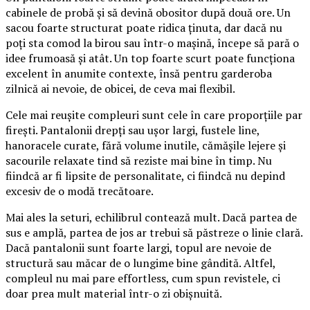
cabinele de probă și să devină obositor după două ore. Un
sacou foarte structurat poate ridica ținuta, dar dacă nu
poți sta comod la birou sau într-o mașină, începe să pară o
idee frumoasă și atât. Un top foarte scurt poate funcționa
excelent în anumite contexte, însă pentru garderoba
zilnică ai nevoie, de obicei, de ceva mai flexibil.
Cele mai reușite compleuri sunt cele în care proporțiile par
firești. Pantalonii drepți sau ușor largi, fustele line,
hanoracele curate, fără volume inutile, cămășile lejere și
sacourile relaxate tind să reziste mai bine în timp. Nu
fiindcă ar fi lipsite de personalitate, ci fiindcă nu depind
excesiv de o modă trecătoare.
Mai ales la seturi, echilibrul contează mult. Dacă partea de
sus e amplă, partea de jos ar trebui să păstreze o linie clară.
Dacă pantalonii sunt foarte largi, topul are nevoie de
structură sau măcar de o lungime bine gândită. Altfel,
compleul nu mai pare effortless, cum spun revistele, ci
doar prea mult material într-o zi obișnuită.