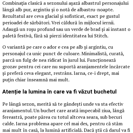
Combinația clasică a sezonului așază albastrul personajului
lângă alb pur, argintiu și o notă de albastru-noapte.
Rezultatul are ceva glacial și sofisticat, exact pe gustul
perioadei de sărbători. Vrei căldură în mijlocul iernii.
Adaugă un roșu profund sau un verde de brad și ai instant o
paletă festivă, fără să pierzi identitatea lui Stitch.
O variantă pe care o ador e cea pe alb și argintiu, cu
personajul ca unic punct de culoare. Minimalistă, curată,
parcă un fulg de nea ridicat în jurul lui. Funcționează
grozav pentru cei care nu suportă aranjamentele încărcate
și preferă ceva elegant, restrâns. Iarna, ce-i drept, mai
puțin chiar înseamnă mai mult.
Atenție la lumina în care va fi văzut buchetul
Pe lângă sezon, merită să te gândești unde va sta efectiv
aranjamentul. Un buchet care arată impecabil ziua, lângă
fereastră, poate părea cu totul altceva seara, sub becuri
calde. Iarna problema apare cel mai des, pentru că stăm
mai mult în casă, la lumină artificială. Dacă știi că darul va fi