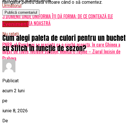
Articole pe aceiasi tema:
navigator pentru data viitoare când o să comentez.
Urmatorul
3 DOMENII UNDE UNIFORMA ÎȚI DĂ FORMA: DE CE CONTEAZĂ ELE
PENTRU LINIȘTEA NOASTRĂ
Eveniment
Nu ratati
Cum alegi paleta de culori pentru un buchet
PNRR-ul României se prezintă ca o ciorbă proastă, în care Ghinea a
cu Stitch în funcție de sezon?
băgat de toate, inclusiv sondaje, nenică/O rușine – Ziarul Incisiv de
Prahova
Publicat
acum 2 luni
pe
iunie 8, 2026
De