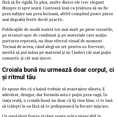
fără să fie rigidă. În plus, multe dintre ele trec elegant
dinspre zi spre seară. Contează însă ca țesătura să nu fie
prea subțire sau prea lucioasă, altfel compleul poate părea
mai degrabă festiv decât practic.
Publicațiile de modă insistă tot mai mult pe piese versatile,
pe straturi ușor de combinat și pe materiale care susțin
purtarea repetată, nu doar efectul vizual de moment.
Tocmai de aceea, când alegi un set pentru uz frecvent,
merită să pui mâna pe material și să-l judeci cât mai puțin
romantic și cât mai sincer.
Croiala bună nu urmează doar corpul, ci
și ritmul tău
Se spune des că o haină trebuie să avantajeze silueta. E
adevărat, desigur, dar formula asta e puțin prea vagă. În
viața reală, o croială bună nu doar că îți vine bine, ci te lasă
să trăiești în ea fără să te pedepsească la fiecare mișcare.
Un pantaloni foarte strâmt poate arăta impecabil în