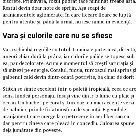
discrete. Primăvara, rozul pudrat face minunat treaba asta.
Restul devin doar note de sprijin. Așa scapi de
aranjamentele aglomerate, în care fiecare floare se luptă
pentru atenție și, până la urmă, nu iese nimic în evidență.
Vara și culorile care nu se sfiesc
Vara schimbă regulile cu totul. Lumina e puternică, directă,
uneori chiar dură la prânz, iar culorile palide se topesc sub
ea, par decolorate. Acum e momentul să crești saturația și
să mizezi pe energie. Coralul, fucsia, turcoazul mai aprins și
galbenul cald devin dintr-odată potrivite, ba chiar de dorit.
Stitch se simte excelent într-o paletă tropicală, ceea ce are
sens, fiindcă personajul însuși vine dintr-o lume cu plaje și
ocean. Un buchet pe coral și turcoaz, cu mici accente verzi
de palmier, prinde fix atmosfera de vacanță. E genul de
aranjament care merge la o petrecere în aer liber sau ca
dar pentru cineva care pleacă în concediu. Culoarea spune
deja jumătate din poveste.