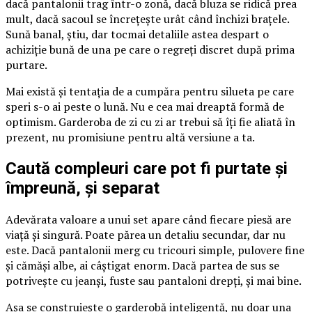
dacă pantalonii trag într-o zonă, dacă bluza se ridică prea
mult, dacă sacoul se încrețește urât când închizi brațele.
Sună banal, știu, dar tocmai detaliile astea despart o
achiziție bună de una pe care o regreți discret după prima
purtare.
Mai există și tentația de a cumpăra pentru silueta pe care
speri s-o ai peste o lună. Nu e cea mai dreaptă formă de
optimism. Garderoba de zi cu zi ar trebui să îți fie aliată în
prezent, nu promisiune pentru altă versiune a ta.
Caută compleuri care pot fi purtate și
împreună, și separat
Adevărata valoare a unui set apare când fiecare piesă are
viață și singură. Poate părea un detaliu secundar, dar nu
este. Dacă pantalonii merg cu tricouri simple, pulovere fine
și cămăși albe, ai câștigat enorm. Dacă partea de sus se
potrivește cu jeanși, fuste sau pantaloni drepți, și mai bine.
Așa se construiește o garderobă inteligentă, nu doar una