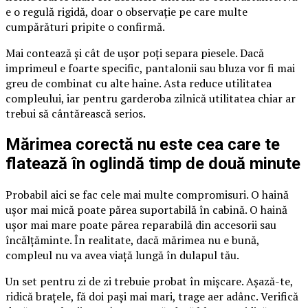
e o regulă rigidă, doar o observație pe care multe
cumpărături pripite o confirmă.
Mai contează și cât de ușor poți separa piesele. Dacă
imprimeul e foarte specific, pantalonii sau bluza vor fi mai
greu de combinat cu alte haine. Asta reduce utilitatea
compleului, iar pentru garderoba zilnică utilitatea chiar ar
trebui să cântărească serios.
Mărimea corectă nu este cea care te
flatează în oglindă timp de două minute
Probabil aici se fac cele mai multe compromisuri. O haină
ușor mai mică poate părea suportabilă în cabină. O haină
ușor mai mare poate părea reparabilă din accesorii sau
încălțăminte. În realitate, dacă mărimea nu e bună,
compleul nu va avea viață lungă în dulapul tău.
Un set pentru zi de zi trebuie probat în mișcare. Așază-te,
ridică brațele, fă doi pași mai mari, trage aer adânc. Verifică