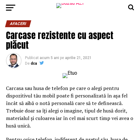
AFACERI
Carcase rezistente cu aspect
plăcut
Publicat
acum 5 ani
pe
aprilie 21, 2021
De
dca
Carcasa sau husa de telefon pe care o alegi pentru
dispozitivul tău mobil poate fi personalizată în așa fel
încât să aibă o notă personală care să te definească.
Trebuie doar sa îți alegi o imagine, tipul de husă dorit,
materialul și culoarea iar în cel mai scurt timp vei avea o
husă unică.
Pentru orice telefon, indiferent de preţul său, husa de