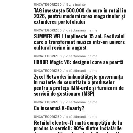
colaborarea dintre toate componentele sale. Website-ul,
UNCATEGORIZED
5 zile inainte
conținutul, promovarea și analiza performanței trebuie
TAG investește 500.000 de euro în retail în
2026, pentru modernizarea magazinelor și
să funcționeze împreună pentru a susține aceleași
extinderea portofoliului
obiective. Atunci când există coerență între aceste
La La Lime
– prospețime reinterpretată
elemente, rezultatele devin mai stabile și mai
UNCATEGORIZED
o săptămână inainte
SUMMER WELL implineste 15 ani. Festivalul
predictibile.
Dacă preferi parfumurile fresh, luminoase și energice, La
care a transformat muzica intr-un univers
La Lime este alegerea potrivită.
cultural revine in august
Pe măsură ce afacerea crește, este important ca
UNCATEGORIZED
o săptămână inainte
Parfumul este construit în jurul lime-ului peruvian,
infrastructura digitală să poată susține dezvoltarea.
HONOR Magic V6: designul care se poartă
completat de un acord de lenjerie proaspăt spălată și
Platformele moderne permit integrarea cu sisteme de
UNCATEGORIZED
o săptămână inainte
Akigalawood, o notă lemnoasă modernă care oferă
gestiune, instrumente de marketing și soluții de
Zyxel Networks îmbunătățește guvernanța
profunzime și persistență. Rezultatul este un parfum
automatizare, contribuind la eficientizarea activității și
în materie de securitate a produselor
vibrant, contemporan și ușor de purtat în orice moment
pentru a proteja IMM-urile și furnizorii de
la reducerea costurilor operaționale.
servicii de gestionare (MSP)
al zilei.
Pentru a evalua experiența și calitatea implementărilor,
UNCATEGORIZED
o săptămână inainte
Ce înseamnă K-Beauty?
multe companii analizează
echipa FXF Web Solution
Tropic Thunder
– vacanța într-o sticlă
înainte de a lua decizii privind dezvoltarea proiectelor
UNCATEGORIZED
o săptămână inainte
Retailul electro-IT mută competiția de la
digitale.
Pentru cei care preferă parfumurile mai calde și
produs la servicii: 90% dintre instalările