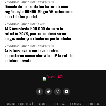
UNCATEGORIZED
acum o săptămână
Indiferent de preferințe, sezonul cald este momentul
Dincolo de capacitatea bateriei: cum
ideal să experimentezi și să descoperi parfumuri
regândește HONOR Magic V6 autonomia
inspirate din universul parfumeriei de nișă. Iar
colecția
unui telefon pliabil
Top Scents
de la Oriflame demonstrează că
UNCATEGORIZED
acum 5 zile
ingredientele premium, creativitatea și accesibilitatea
TAG investește 500.000 de euro în
pot exista în aceeași sticlă.
retail în 2026, pentru modernizarea
magazinelor și extinderea portofoliului
(Advertorial)
UNCATEGORIZED
acum o săptămână
Axis lanseaza o carcasa pentru
conectarea camerelor video IP la retele
celulare private
ADMINISTRAȚIE LOCALĂ
AFACERI
CULTURĂ
EVENIMENT
EXCLUSIV