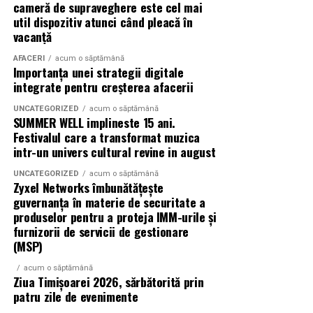
cameră de supraveghere este cel mai
online într-o sursă constantă de oportunități și
constrângeri comerciale și fără limitări de cost.
util dispozitiv atunci când pleacă în
creștere.
Rezultatul este o colecție de parfumuri moderne,
vacanță
construite în jurul creativității și al ingredientelor
(Advertorial)
AFACERI
acum o săptămână
premium.
Importanța unei strategii digitale
integrate pentru creșterea afacerii
Pentru cei care vor să descopere mai mult decât
UNCATEGORIZED
acum o săptămână
parfumul din sticlă, Oriflame a lansat și o serie
de
SUMMER WELL implineste 15 ani.
episoade disponibile pe YouTube
, unde poate fi urmărit
Festivalul care a transformat muzica
întregul proces de creație, de la inspirație și alegerea
intr-un univers cultural revine in august
ingredientelor până la competiția dintre parfumieri.
UNCATEGORIZED
acum o săptămână
Zyxel Networks îmbunătățește
Ce parfum alegi vara?
Nu există un răspuns universal.
guvernanța în materie de securitate a
Dacă îți plac parfumurile proaspete, citrice și energice,
produselor pentru a proteja IMM-urile și
ingredientele precum lime-ul sunt alegerea ideală. Dacă
furnizorii de servicii de gestionare
preferi aromele calde, exotice și cu personalitate, notele
(MSP)
de smochină, cocos și lemn de santal sunt perfecte
acum o săptămână
pentru serile de vară.
Ziua Timișoarei 2026, sărbătorită prin
patru zile de evenimente