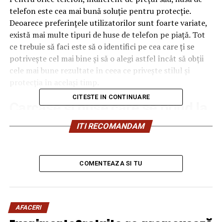
telefon este cea mai bună soluţie pentru protecţie.
Deoarece preferinţele utilizatorilor sunt foarte variate,
există mai multe tipuri de huse de telefon pe piaţă. Tot
ce trebuie să faci este să o identifici pe cea care ţi se
potriveşte cel mai bine şi să o alegi astfel încât să obţii
cele mai bune rezultate în ceea ce priveşte stilul şi
protecţia în acelaşi timp.
CITESTE IN CONTINUARE
Carcase şi huse care se prind la
curea
ITI RECOMANDAM
Carcasele şi husele care se prind la curea sunt ideale
pentru cei care folosesc telefonul continuu. Ulterior,
COMENTEAZA SI TU
după ce ai găsit o astfel de husă tot ce trebuie să faci
este să o prinzi la locul ei şi să foloseşti telefonul ori de
câte ori ai nevoie de el, fără să fie nevoie să îl scoţi din
geantă sau din ghiozdan. Nu este greu să îţi foloseşti
AFACERI
corect telefonul aşa, însă trebuie să ai grijă ca acesta să