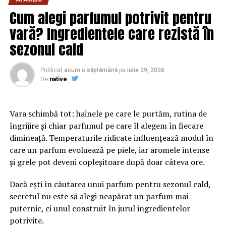
comportamentul vizitatorilor. Atunci când experiența
Cum alegi parfumul potrivit pentru
este pozitivă, cresc șansele ca aceștia să solicite
vară? Ingredientele care rezistă în
informații sau să finalizeze o comandă.
sezonul cald
În cazul magazinelor online, procesul de cumpărare
trebuie să fie simplu și eficient. Fiecare pas suplimentar
Publicat
acum o săptămână
pe
iulie 29, 2026
poate reduce rata de conversie. De aceea, companiile
De
native
investesc în optimizarea fluxurilor de comandă și în
prezentarea clară a informațiilor despre produse și
Vara schimbă tot: hainele pe care le purtăm, rutina de
servicii.
îngrijire și chiar parfumul pe care îl alegem în fiecare
dimineață. Temperaturile ridicate influențează modul în
Pe lângă experiența utilizatorului, vizibilitatea
care un parfum evoluează pe piele, iar aromele intense
reprezintă un factor esențial. Chiar și cele mai bune
și grele pot deveni copleșitoare după doar câteva ore.
platforme au nevoie de trafic relevant pentru a genera
rezultate. O strategie digitală eficientă include
Dacă ești în căutarea unui parfum pentru sezonul cald,
optimizare, conținut valoros și campanii de promovare
secretul nu este să alegi neapărat un parfum mai
adaptate publicului țintă.
puternic, ci unul construit în jurul ingredientelor
potrivite.
Conținutul de calitate are un rol important în procesul