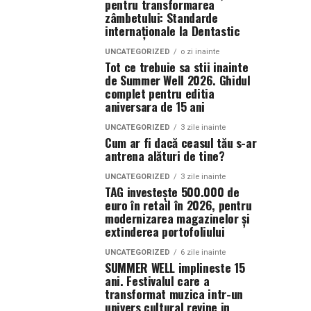
pentru transformarea
zâmbetului: Standarde
internaționale la Dentastic
UNCATEGORIZED
o zi inainte
Tot ce trebuie sa stii inainte
de Summer Well 2026. Ghidul
complet pentru editia
aniversara de 15 ani
UNCATEGORIZED
3 zile inainte
Cum ar fi dacă ceasul tău s-ar
antrena alături de tine?
UNCATEGORIZED
3 zile inainte
TAG investește 500.000 de
euro în retail în 2026, pentru
modernizarea magazinelor și
extinderea portofoliului
UNCATEGORIZED
6 zile inainte
SUMMER WELL implineste 15
ani. Festivalul care a
transformat muzica intr-un
univers cultural revine in