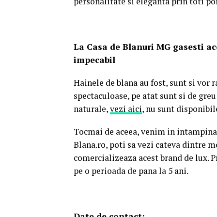
personalitate si eleganta prin toti po
La Casa de Blanuri MG gasesti ace
impecabil
Hainele de blana au fost, sunt si vor
spectaculoase, pe atat sunt si de greu 
naturale,
vezi aici
, nu sunt disponibil
Tocmai de aceea, venim in intampinar
Blana.ro, poti sa vezi cateva dintre m
comercializeaza acest brand de lux. P
pe o perioada de pana la 5 ani.
Date de contact: