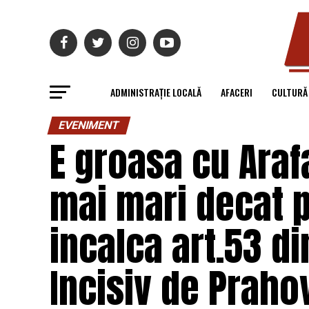
ADMINISTRAȚIE LOCALĂ
AFACERI
CULTURĂ
EVENIMENT
E groasa cu Arafa
mai mari decat p
incalca art.53 din
Incisiv de Praho