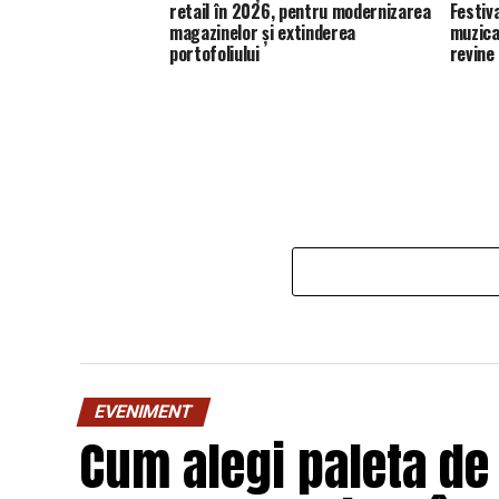
retail în 2026, pentru modernizarea
Festiv
magazinelor și extinderea
muzica
portofoliului
revine
EVENIMENT
Cum alegi paleta de