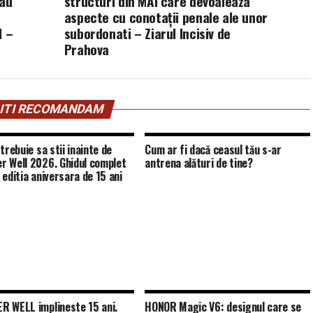
sau
structuri din MAI care devoaleaza
aspecte cu conotații penale ale unor
1 –
subordonati – Ziarul Incisiv de
Prahova
ITI RECOMANDAM
trebuie sa stii inainte de
Cum ar fi dacă ceasul tău s-ar
 Well 2026. Ghidul complet
antrena alături de tine?
 editia aniversara de 15 ani
 WELL implineste 15 ani.
HONOR Magic V6: designul care se