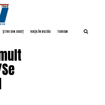
ȘTIRI DIN JUDEȚ
VIAȚA ÎN BUZĂU
TURISM
 mult
/Se
l