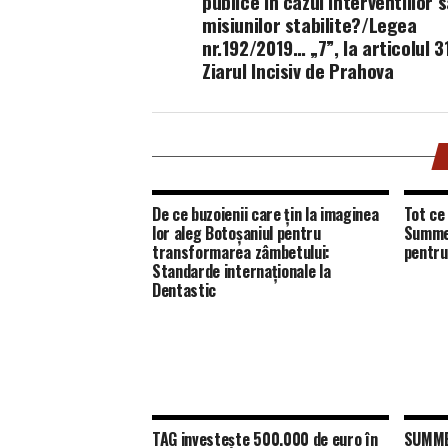
publice in cazul interventiilor 
misiunilor stabilite?/Legea
nr.192/2019… „7”, la articolul 3
Ziarul Incisiv de Prahova
De ce buzoienii care țin la imaginea
Tot ce 
lor aleg Botoșaniul pentru
Summer
transformarea zâmbetului:
pentru
Standarde internaționale la
Dentastic
TAG investește 500.000 de euro în
SUMMER