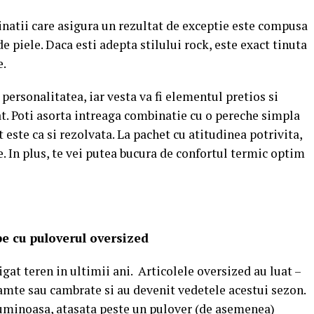
natii care asigura un rezultat de exceptie este compusa
e piele. Daca esti adepta stilului rock, este exact tinuta
e.
 personalitatea, iar vesta va fi elementul pretios si
t. Poti asorta intreaga combinatie cu o pereche simpla
ct este ca si rezolvata. La pachet cu atitudinea potrivita,
te. In plus, te vei putea bucura de confortul termic optim
e cu puloverul oversized
igat teren in ultimii ani. Articolele oversized au luat –
ramte sau cambrate si au devenit vedetele acestui sezon.
luminoasa, atasata peste un pulover (de asemenea)