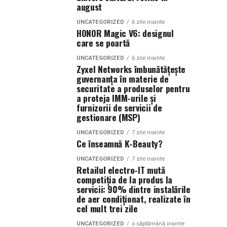
august
UNCATEGORIZED
6 zile inainte
HONOR Magic V6: designul
care se poartă
UNCATEGORIZED
6 zile inainte
Zyxel Networks îmbunătățește
guvernanța în materie de
securitate a produselor pentru
a proteja IMM-urile și
furnizorii de servicii de
gestionare (MSP)
UNCATEGORIZED
7 zile inainte
Ce înseamnă K-Beauty?
UNCATEGORIZED
7 zile inainte
Retailul electro-IT mută
competiția de la produs la
servicii: 90% dintre instalările
de aer condiționat, realizate în
cel mult trei zile
UNCATEGORIZED
o săptămână inainte