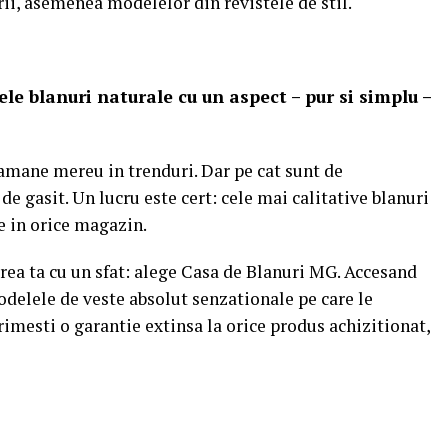
rii, asemenea modelelor din revistele de stil.
le blanuri naturale cu un aspect – pur si simplu –
 ramane mereu in trenduri. Dar pe cat sunt de
de gasit. Un lucru este cert: cele mai calitative blanuri
e in orice magazin.
ea ta cu un sfat: alege Casa de Blanuri MG. Accesand
odelele de veste absolut senzationale pe care le
rimesti o garantie extinsa la orice produs achizitionat,