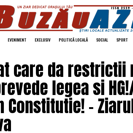
EVENIMENT
EXCLUSIV
POLITICĂ LOCALĂ
SOCIAL
SPORT
t care da restrictii
revede legea si HG!
 Constitutie! – Ziaru
va