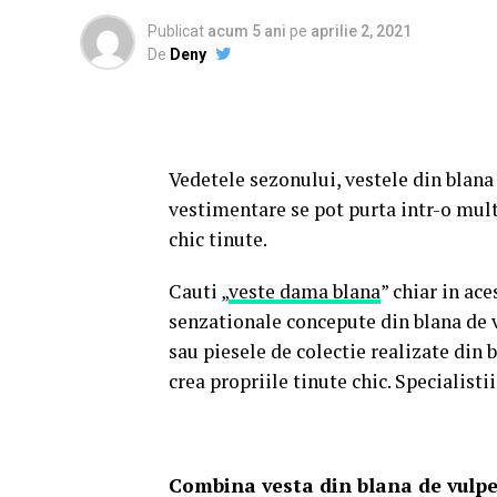
Publicat
acum 5 ani
pe
aprilie 2, 2021
De
Deny
Vedetele sezonului, vestele din blana
vestimentare se pot purta intr-o mul
chic tinute.
Cauti „
veste dama blana
” chiar in ac
senzationale concepute din blana de v
sau piesele de colectie realizate din 
crea propriile tinute chic. Specialisti
Combina vesta din blana de vulpe