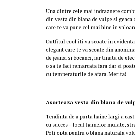
Una dintre cele mai indraznete combi
din vesta din blana de vulpe si geaca d
care te va pune cel mai bine in valoar
Outfitul cool iti va scoate in evidenta
elegant care te va scoate din anonima
de jeansi si bocanci, iar tinuta de efe
o sa te faci remarcata fara dar si poa
cu temperaturile de afara. Merita!
Asorteaza vesta din blana de vulp
Tendinta de a purta haine largi a cast
cu succes – locul hainelor mulate, st
Poti opta pentru o blana naturala vo