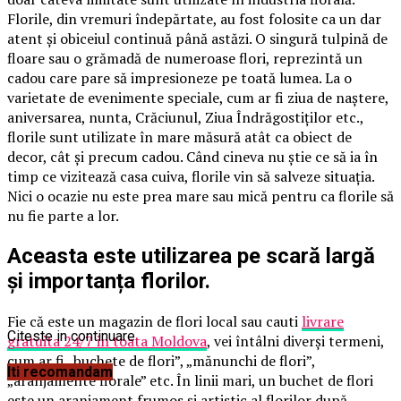
Florile, din vremuri îndepărtate, au fost folosite ca un dar
atent și obiceiul continuă până astăzi. O singură tulpină de
floare sau o grămadă de numeroase flori, reprezintă un
cadou care pare să impresioneze pe toată lumea. La o
varietate de evenimente speciale, cum ar fi ziua de naștere,
aniversarea, nunta, Crăciunul, Ziua Îndrăgostiților etc.,
florile sunt utilizate în mare măsură atât ca obiect de
decor, cât și precum cadou. Când cineva nu știe ce să ia în
timp ce vizitează casa cuiva, florile vin să salveze situația.
Nici o ocazie nu este prea mare sau mică pentru ca florile să
nu fie parte a lor.
Aceasta este utilizarea pe scară largă
și importanța florilor.
Fie că este un magazin de flori local sau cauti
livrare
Citeste in continuare
gratuita 24/7 in toata Moldova
, vei întâlni diverși termeni,
cum ar fi „buchete de flori”, „mănunchi de flori”,
Iti recomandam
„aranjamente florale” etc. În linii mari, un buchet de flori
este un aranjament frumos și artistic al florilor după