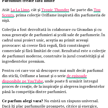
Parfumuri create fără limite
Atât
La La Lime
, cât și
Tropic Thunder
fac parte din
Top
Scents
, prima colecție Oriflame inspirată din parfumeria de
nișă.
Colecția a fost dezvoltată în colaborare cu Givaudan și cu
noua generație de parfumieri ai școlii sale de parfumerie. În
cadrul unui proiect unic, aceștia au primit aceeași
provocare: să creeze fără reguli, fără constrângeri
comerciale și fără limitări de cost. Rezultatul este o colecție
de parfumuri moderne, construite în jurul creativității și al
ingredientelor premium.
Pentru cei care vor să descopere mai mult decât parfumul
din sticlă, Oriflame a lansat și o serie
de episoade
disponibile pe YouTube
, unde poate fi urmărit întregul
proces de creație, de la inspirație și alegerea ingredientelor
până la competiția dintre parfumieri.
Ce parfum alegi vara?
Nu există un răspuns universal.
Dacă îți plac parfumurile proaspete, citrice și energice,