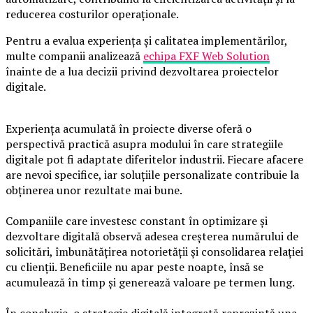
reducerea costurilor operaționale.
Pentru a evalua experiența și calitatea implementărilor,
multe companii analizează
echipa FXF Web Solution
înainte de a lua decizii privind dezvoltarea proiectelor
digitale.
Experiența acumulată în proiecte diverse oferă o
perspectivă practică asupra modului în care strategiile
digitale pot fi adaptate diferitelor industrii. Fiecare afacere
are nevoi specifice, iar soluțiile personalizate contribuie la
obținerea unor rezultate mai bune.
Companiile care investesc constant în optimizare și
dezvoltare digitală observă adesea creșterea numărului de
solicitări, îmbunătățirea notorietății și consolidarea relației
cu clienții. Beneficiile nu apar peste noapte, însă se
acumulează în timp și generează valoare pe termen lung.
În concluzie, o strategie digitală integrată reprezintă una