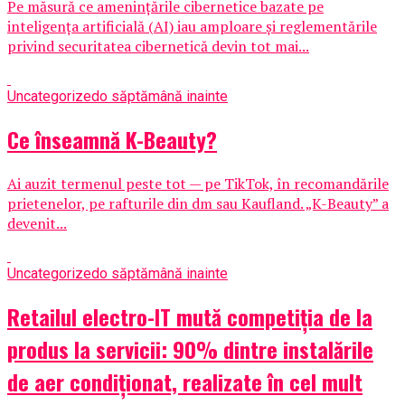
Pe măsură ce amenințările cibernetice bazate pe
inteligența artificială (AI) iau amploare și reglementările
privind securitatea cibernetică devin tot mai...
Uncategorized
o săptămână inainte
Ce înseamnă K-Beauty?
Ai auzit termenul peste tot — pe TikTok, în recomandările
prietenelor, pe rafturile din dm sau Kaufland. „K-Beauty” a
devenit...
Uncategorized
o săptămână inainte
Retailul electro-IT mută competiția de la
produs la servicii: 90% dintre instalările
de aer condiționat, realizate în cel mult