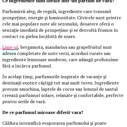
Ce ingrediente sunt ideale într-un parfum de vară?
Parfumierii aleg, de regulă, ingrediente care transmit
prospețime, energie și luminozitate. Citricele sunt printre
cele mai populare note ale sezonului, deoarece oferă o
senzație imediată de prospețime și se dezvoltă frumos în
contact cu pielea încălzită de soare.
Lime-ul
, bergamota, mandarina sau grapefruitul sunt
adesea completate de note verzi, acorduri curate sau
ingrediente lemnoase moderne, care adaugă profunzime
fără a încărca parfumul.
În același timp, parfumurile inspirate de vacanțe și
destinații exotice câștigă tot mai mult teren. Ingrediente
precum smochina, laptele de cocos sau lemnul de santal
creează parfumuri solare, relaxate și confortabile, perfecte
pentru serile de vară.
De ce parfumul miroase diferit vara?
Căldura intensifică evaporarea parfumului și poate