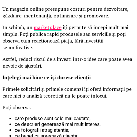
Un magazin online presupune costuri pentru dezvoltare,
găzduire, mentenanță, optimizare și promovare.
În schimb, un
marketplace
îți permite să începi mult mai
simplu. Poți publica rapid produsele sau serviciile și poți
observa cum reacționează piața, fără investiții
semnificative.
Astfel, reduci riscul de a investi într-o idee care poate avea
nevoie de ajustări.
Înțelegi mai bine ce își doresc clienții
Primele solicitări și primele comenzi îți oferă informații pe
care nici o analiză teoretică nu le poate înlocui.
Poți observa:
care produse sunt cele mai căutate;
ce descrieri generează mai mult interes;
ce fotografii atrag atenția;
ce beneficii apreciază clienții;