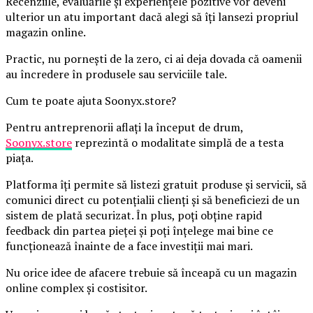
Recenziile, evaluările și experiențele pozitive vor deveni
ulterior un atu important dacă alegi să îți lansezi propriul
magazin online.
Practic, nu pornești de la zero, ci ai deja dovada că oamenii
au încredere în produsele sau serviciile tale.
Cum te poate ajuta Soonyx.store?
Pentru antreprenorii aflați la început de drum,
Soonyx.store
reprezintă o modalitate simplă de a testa
piața.
Platforma îți permite să listezi gratuit produse și servicii, să
comunici direct cu potențialii clienți și să beneficiezi de un
sistem de plată securizat. În plus, poți obține rapid
feedback din partea pieței și poți înțelege mai bine ce
funcționează înainte de a face investiții mai mari.
Nu orice idee de afacere trebuie să înceapă cu un magazin
online complex și costisitor.