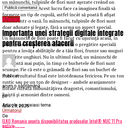
un mănunchi, tulpinile de flori sunt așezate creând un
aspect „spiralat”. Acest lucru face ca imaginea finală să
formeze un tip de cupolă, astfel încât să poată fi afișat
Afaceri
frumos într-o vază. În mănunchi, tulpinile de flori sunt
doar adunate și legate, fără a urma un aspect special.
Importanța unei strategii digitale integrate
Un mănunchi de flori poate fi făcut cu ușurință acasă, în
pentru creșterea afacerii
timp ce un buchet de flori necesită o pregătire specială
pentru a învăța abilitățile de a tăia flori, frunze sau muguri
la diferite unghiuri. Nu în ultimul rând, un mănunchi de
flori costă mai puțin, în timp ce buchetele de flori sunt
scumpe. Fie că este o grămadă de flori sau un buchet de
flori – rezultatul final este întotdeauna fericirea. Pe un ton
Publicat
rustic sau pe un ton de designer – ambele aranjamente
acum o săptămână
florale vizează îmbunătățirea dragostei, romantismului,
liniștii și armoniei dintre oameni.
pe
Articole pe aceiasi tema:
iulie 29, 2026
Urmatorul
De
ELKO Romania anunta disponibilitatea produselor Intel® NUC 11 Pro
native
Tiger Canyon