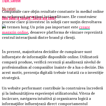
Nu ratati
Companiile care obțin rezultate constante în mediul online
nu se bazează pe acțiuni întâmplătoare. Ele construiesc
Bani până la salariu? Există așa ceva?
procese clare și investesc în soluții care susțin dezvoltarea
pe termen lung. Un prim pas important este
creare
magazin online
, deoarece platforma de vânzare reprezintă
centrul interacțiunii dintre brand și clienți.
În prezent, majoritatea deciziilor de cumpărare sunt
influențate de informațiile disponibile online. Utilizatorii
compară produse, verifică recenzii și analizează nivelul de
profesionalism al companiilor înainte de a lua o decizie. Din
acest motiv, prezența digitală trebuie tratată ca o investiție
strategică.
Un website performant contribuie la construirea încrederii
și la îmbunătățirea experienței utilizatorului. Viteza de
încărcare, navigarea intuitivă și organizarea logică a
informațiilor influențează direct comportamentul