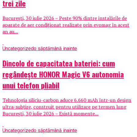
trei zile
București, 30 iulie 2026 – Peste 90% dintre instalările de
aparate de aer condiționat realizate prin evomag în acest
an au...
Uncategorized
o săptămână inainte
Dincolo de capacitatea bateriei: cum
regândește HONOR Magic V6 autonomia
unui telefon pliabil
Tehnologia siliciu-carbon aduce 6.660 mAh într-un design
ultra-subțire, construit pentru utilizare pe termen lung
București, 30 iulie 2026 – Există momente...
Uncategorized
o săptămână inainte