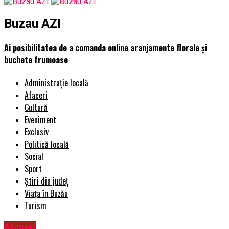
Buzau AZI
Ai posibilitatea de a comanda online aranjamente florale și
buchete frumoase
Administrație locală
Afaceri
Cultură
Eveniment
Exclusiv
Politică locală
Social
Sport
Știri din județ
Viața în Buzău
Turism
Afaceri