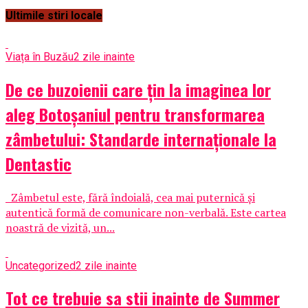
Ultimile stiri locale
Viața în Buzău
2 zile inainte
De ce buzoienii care țin la imaginea lor
aleg Botoșaniul pentru transformarea
zâmbetului: Standarde internaționale la
Dentastic
Zâmbetul este, fără îndoială, cea mai puternică și
autentică formă de comunicare non-verbală. Este cartea
noastră de vizită, un...
Uncategorized
2 zile inainte
Tot ce trebuie sa stii inainte de Summer