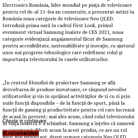
Electronics România, lider mondial pe piața de televizoare
pentru cel de-al 15-lea an consecutiv, a prezentat astăzi în
România noua categorie de televizoare Neo QLED.
Introdusă prima oară în cadrul First Look, primul
eveniment virtual Samsung înainte de CES 2021, noua
categorie evidențiază angajamentul făcut de Samsung
pentru accesibilitate, sustenabilitate și inovație, cu ajutorul
unor noi progrese tehnologice care redefinesc rolul și
importanța televizorului în casele utilizatorilor.
„În centrul filosofiei de proiectare Samsung se află
dezvoltarea de produse inovatoare, ce răspund nevoilor
utilizatorilor și vin în sprijinul activităților de zi cu zi prin
noile funcții disponibile – de la funcții de sport, până la
funcții de gaming și productivitate pentru cei care lucrează
de acasă în prezent; mai ales acum, când rolul televizorului
Citeste in continuare
în viața noastră s-a schimbat. Samsung a înțeles că oamenii
se raportează diferit acum la acest produs, ce are un rol
Iti recomandam
mult mai important, drept urmare categoria Neo QLED