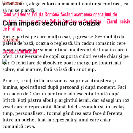
privit seara, alege culori cu mai mult contur și contrast, ca
Urmatorul
să nu se piardă.
Când veți vedea Poliția Română făcând asemenea operațiuni de
căutare, atunci va merita Poliția Română să fie plătită – Ziarul Incisiv
Cum împaci sezonul cu ocazia
de Prahova
Aici e partea pe care mulți o sar, și greșesc. Sezonul îți dă
Nu ratati
paleta de bază, ocazia o reglează. Un cadou romantic cere
nuanțe mai calde și mai intime, indiferent de luna în care îl
Laptop refurbished
oferi. O aniversare de copil suportă culori vesele chiar și pe
ger. O felicitare de absolvire poate merge pe tonuri mai
sobre, mai mature, fără să iasă din anotimp.
Practic, te uiți întâi la sezon ca să prinzi atmosfera și
lumina, apoi rafinezi după persoană și după moment. Faci
un cadou de Crăciun pentru o adolescentă topită după
Stitch. Poți păstra albul și argintiul iernii, dar adaugi un roz
vesel care o reprezintă. Rămâi fidel sezonului și, în același
timp, personalizezi. Tocmai gândirea asta face diferența
între un buchet luat la repezeală și unul care chiar
comunică ceva.