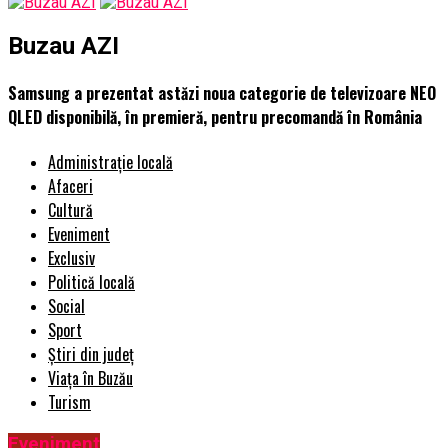
Buzau AZI
Samsung a prezentat astăzi noua categorie de televizoare NEO
QLED disponibilă, în premieră, pentru precomandă în România
Administrație locală
Afaceri
Cultură
Eveniment
Exclusiv
Politică locală
Social
Sport
Știri din județ
Viața în Buzău
Turism
Eveniment