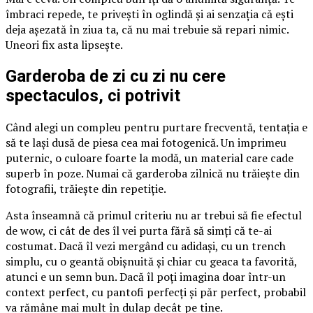
îmbraci repede, te privești în oglindă și ai senzația că ești
deja așezată în ziua ta, că nu mai trebuie să repari nimic.
Uneori fix asta lipsește.
Garderoba de zi cu zi nu cere
spectaculos, ci potrivit
Când alegi un compleu pentru purtare frecventă, tentația e
să te lași dusă de piesa cea mai fotogenică. Un imprimeu
puternic, o culoare foarte la modă, un material care cade
superb în poze. Numai că garderoba zilnică nu trăiește din
fotografii, trăiește din repetiție.
Asta înseamnă că primul criteriu nu ar trebui să fie efectul
de wow, ci cât de des îl vei purta fără să simți că te-ai
costumat. Dacă îl vezi mergând cu adidași, cu un trench
simplu, cu o geantă obișnuită și chiar cu geaca ta favorită,
atunci e un semn bun. Dacă îl poți imagina doar într-un
context perfect, cu pantofi perfecți și păr perfect, probabil
va rămâne mai mult în dulap decât pe tine.