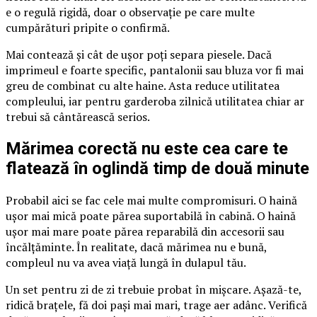
e o regulă rigidă, doar o observație pe care multe
cumpărături pripite o confirmă.
Mai contează și cât de ușor poți separa piesele. Dacă
imprimeul e foarte specific, pantalonii sau bluza vor fi mai
greu de combinat cu alte haine. Asta reduce utilitatea
compleului, iar pentru garderoba zilnică utilitatea chiar ar
trebui să cântărească serios.
Mărimea corectă nu este cea care te
flatează în oglindă timp de două minute
Probabil aici se fac cele mai multe compromisuri. O haină
ușor mai mică poate părea suportabilă în cabină. O haină
ușor mai mare poate părea reparabilă din accesorii sau
încălțăminte. În realitate, dacă mărimea nu e bună,
compleul nu va avea viață lungă în dulapul tău.
Un set pentru zi de zi trebuie probat în mișcare. Așază-te,
ridică brațele, fă doi pași mai mari, trage aer adânc. Verifică