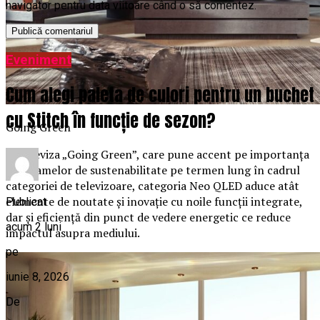
navigator pentru data viitoare când o să comentez.
Eveniment
Cum alegi paleta de culori pentru un buchet
cu Stitch în funcție de sezon?
Going Green
Sub deviza „Going Green”, care pune accent pe importanța
programelor de sustenabilitate pe termen lung în cadrul
categoriei de televizoare, categoria Neo QLED aduce atât
elemente de noutate și inovație cu noile funcții integrate,
Publicat
dar și eficiență din punct de vedere energetic ce reduce
acum 2 luni
impactul asupra mediului.
pe
iunie 8, 2026
De