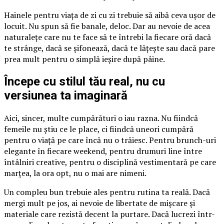
Hainele pentru viața de zi cu zi trebuie să aibă ceva ușor de
locuit. Nu spun să fie banale, deloc. Dar au nevoie de acea
naturalețe care nu te face să te întrebi la fiecare oră dacă
te strânge, dacă se șifonează, dacă te lățește sau dacă pare
prea mult pentru o simplă ieșire după pâine.
Începe cu stilul tău real, nu cu
versiunea ta imaginară
Aici, sincer, multe cumpărături o iau razna. Nu fiindcă
femeile nu știu ce le place, ci fiindcă uneori cumpără
pentru o viață pe care încă nu o trăiesc. Pentru brunch-uri
elegante în fiecare weekend, pentru drumuri line între
întâlniri creative, pentru o disciplină vestimentară pe care
marțea, la ora opt, nu o mai are nimeni.
Un compleu bun trebuie ales pentru rutina ta reală. Dacă
mergi mult pe jos, ai nevoie de libertate de mișcare și
materiale care rezistă decent la purtare. Dacă lucrezi într-