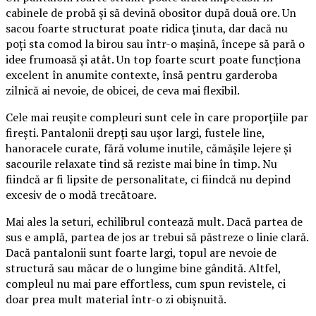
cabinele de probă și să devină obositor după două ore. Un
sacou foarte structurat poate ridica ținuta, dar dacă nu
poți sta comod la birou sau într-o mașină, începe să pară o
idee frumoasă și atât. Un top foarte scurt poate funcționa
excelent în anumite contexte, însă pentru garderoba
zilnică ai nevoie, de obicei, de ceva mai flexibil.
Cele mai reușite compleuri sunt cele în care proporțiile par
firești. Pantalonii drepți sau ușor largi, fustele line,
hanoracele curate, fără volume inutile, cămășile lejere și
sacourile relaxate tind să reziste mai bine în timp. Nu
fiindcă ar fi lipsite de personalitate, ci fiindcă nu depind
excesiv de o modă trecătoare.
Mai ales la seturi, echilibrul contează mult. Dacă partea de
sus e amplă, partea de jos ar trebui să păstreze o linie clară.
Dacă pantalonii sunt foarte largi, topul are nevoie de
structură sau măcar de o lungime bine gândită. Altfel,
compleul nu mai pare effortless, cum spun revistele, ci
doar prea mult material într-o zi obișnuită.