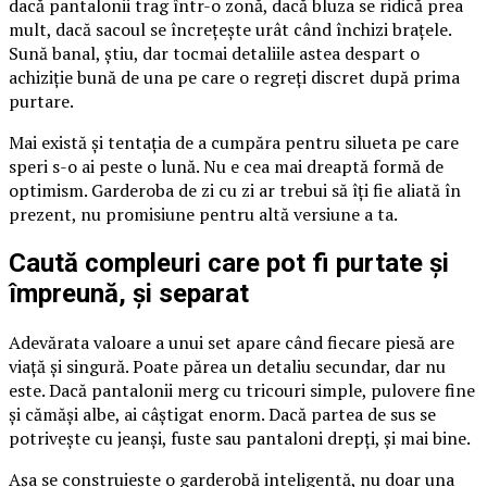
dacă pantalonii trag într-o zonă, dacă bluza se ridică prea
mult, dacă sacoul se încrețește urât când închizi brațele.
Sună banal, știu, dar tocmai detaliile astea despart o
achiziție bună de una pe care o regreți discret după prima
purtare.
Mai există și tentația de a cumpăra pentru silueta pe care
speri s-o ai peste o lună. Nu e cea mai dreaptă formă de
optimism. Garderoba de zi cu zi ar trebui să îți fie aliată în
prezent, nu promisiune pentru altă versiune a ta.
Caută compleuri care pot fi purtate și
împreună, și separat
Adevărata valoare a unui set apare când fiecare piesă are
viață și singură. Poate părea un detaliu secundar, dar nu
este. Dacă pantalonii merg cu tricouri simple, pulovere fine
și cămăși albe, ai câștigat enorm. Dacă partea de sus se
potrivește cu jeanși, fuste sau pantaloni drepți, și mai bine.
Așa se construiește o garderobă inteligentă, nu doar una