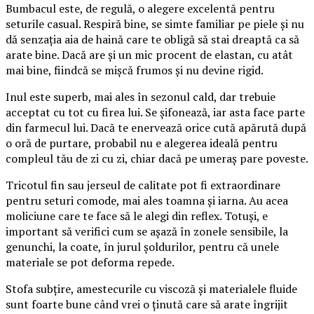
Bumbacul este, de regulă, o alegere excelentă pentru
seturile casual. Respiră bine, se simte familiar pe piele și nu
dă senzația aia de haină care te obligă să stai dreaptă ca să
arate bine. Dacă are și un mic procent de elastan, cu atât
mai bine, fiindcă se mișcă frumos și nu devine rigid.
Inul este superb, mai ales în sezonul cald, dar trebuie
acceptat cu tot cu firea lui. Se șifonează, iar asta face parte
din farmecul lui. Dacă te enervează orice cută apărută după
o oră de purtare, probabil nu e alegerea ideală pentru
compleul tău de zi cu zi, chiar dacă pe umeraș pare poveste.
Tricotul fin sau jerseul de calitate pot fi extraordinare
pentru seturi comode, mai ales toamna și iarna. Au acea
moliciune care te face să le alegi din reflex. Totuși, e
important să verifici cum se așază în zonele sensibile, la
genunchi, la coate, în jurul șoldurilor, pentru că unele
materiale se pot deforma repede.
Stofa subțire, amestecurile cu viscoză și materialele fluide
sunt foarte bune când vrei o ținută care să arate îngrijit