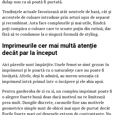
dulap nou ca să poată fi purtată.
Tendințele actuale favorizează atât neutrele de bază, cât și
accentele de culoare introduse prin seturi ușor de separat
și recombinat. Asta face compleurile și mai utile, fiindcă
poți cumpăra o culoare care te scoate puțin din rutină, dar
fără să te condamne la o singură formulă de styling.
Imprimeurile cer mai multă atenție
decât par la început
Aici părerile sunt împărțite. Unele femei se simt grozav în
imprimeuri și le poartă cu o naturalețe care nu poate fi
învățată. Altele, deși le admiră, au mereu senzația că
imprimeul intră primul într-o încăpere și ele abia apoi.
Pentru garderoba de zi cu zi, un compleu imprimat poate fi
o alegere foarte bună doar dacă motivul nu te limitează
prea mult. Dungile discrete, carourile fine sau motivele
geometrice simple sunt de obicei mai ușor de purtat decât
florile foarte mari ori desenele extrem de contrastante. Nu