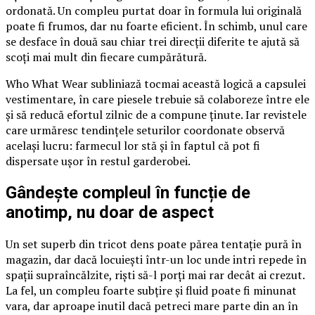
ordonată. Un compleu purtat doar în formula lui originală
poate fi frumos, dar nu foarte eficient. În schimb, unul care
se desface în două sau chiar trei direcții diferite te ajută să
scoți mai mult din fiecare cumpărătură.
Who What Wear subliniază tocmai această logică a capsulei
vestimentare, în care piesele trebuie să colaboreze între ele
și să reducă efortul zilnic de a compune ținute. Iar revistele
care urmăresc tendințele seturilor coordonate observă
același lucru: farmecul lor stă și în faptul că pot fi
dispersate ușor în restul garderobei.
Gândește compleul în funcție de
anotimp, nu doar de aspect
Un set superb din tricot dens poate părea tentație pură în
magazin, dar dacă locuiești într-un loc unde intri repede în
spații supraîncălzite, riști să-l porți mai rar decât ai crezut.
La fel, un compleu foarte subțire și fluid poate fi minunat
vara, dar aproape inutil dacă petreci mare parte din an în