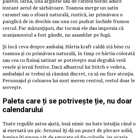
paletei. Iarna, una argintie sau de catifea bordo aduce
instant aerul de sărbătoare. Toamna merge un satin
caramel sau o sfoară naturală, rustică, iar primăvara o
panglică de in deschis sau una roz pudrat închide frumos
cercul. Par mărunțișuri, dar tocmai ele dau impresia că
aranjamentul a fost gândit, nu asamblat pe fugă.
Și încă ceva despre ambalaj. Hârtia kraft caldă stă bine cu
toamna și cu primăvara naturală, în timp ce hârtia colorată
sau cea cu finisaj satinat se potrivește mai degrabă verii
vesele și iernii festive. Dacă albastrul lui Stitch e vedeta,
ambalajul ar trebui să rămână discret, ca să nu fure atenția.
Personajul și culoarea lui sunt mereu centrul, restul doar le
servește.
Paleta care ți se potrivește ție, nu doar
calendarului
Toate regulile astea ajută, însă nimic nu bate intuiția când o
ai exersată un pic. Sezonul îți dă un punct de plecare solid,
lumina îți spune cât de saturate să fie culorile, iar ocazia