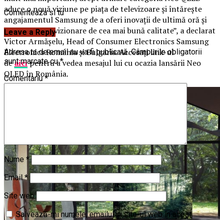
aduce o nouă viziune pe piața de televizoare și întărește
Comenteaza si tu
angajamentul Samsung de a oferi inovații de ultimă oră și
experiențe de vizionare de cea mai bună calitate”, a declarat
Leave a Reply
Victor Armășelu, Head of Consumer Electronics Samsung
Electronics România și Bulgaria. Accesați link-ul
Adresa ta de email nu va fi publicată.
Câmpurile obligatorii
sunt marcate cu
*
de
aici
pentru a vedea mesajul lui cu ocazia lansării Neo
QLED în România.
Comentariu
*
Nume
*
Email
*
Site web
Salvează-mi numele, emailul și site-ul web în acest