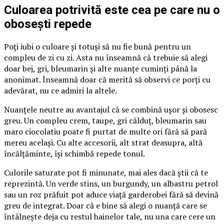
Culoarea potrivită este cea pe care nu o
obosești repede
Poți iubi o culoare și totuși să nu fie bună pentru un
compleu de zi cu zi. Asta nu înseamnă că trebuie să alegi
doar bej, gri, bleumarin și alte nuanțe cuminți până la
anonimat. Înseamnă doar că merită să observi ce porți cu
adevărat, nu ce admiri la altele.
Nuanțele neutre au avantajul că se combină ușor și obosesc
greu. Un compleu crem, taupe, gri călduț, bleumarin sau
maro ciocolatiu poate fi purtat de multe ori fără să pară
mereu același. Cu alte accesorii, alt strat deasupra, altă
încălțăminte, își schimbă repede tonul.
Culorile saturate pot fi minunate, mai ales dacă știi că te
reprezintă. Un verde stins, un burgundy, un albastru petrol
sau un roz prăfuit pot aduce viață garderobei fără să devină
greu de integrat. Doar că e bine să alegi o nuanță care se
întâlnește deja cu restul hainelor tale, nu una care cere un