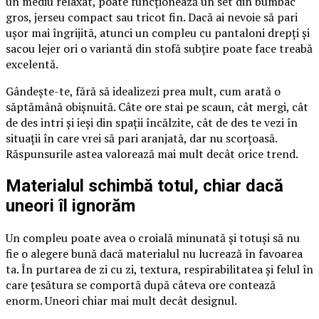
un mediu relaxat, poate funcționează un set din bumbac
gros, jerseu compact sau tricot fin. Dacă ai nevoie să pari
ușor mai îngrijită, atunci un compleu cu pantaloni drepți și
sacou lejer ori o variantă din stofă subțire poate face treabă
excelentă.
Gândește-te, fără să idealizezi prea mult, cum arată o
săptămână obișnuită. Câte ore stai pe scaun, cât mergi, cât
de des intri și ieși din spații încălzite, cât de des te vezi în
situații în care vrei să pari aranjată, dar nu scorțoasă.
Răspunsurile astea valorează mai mult decât orice trend.
Materialul schimbă totul, chiar dacă
uneori îl ignorăm
Un compleu poate avea o croială minunată și totuși să nu
fie o alegere bună dacă materialul nu lucrează în favoarea
ta. În purtarea de zi cu zi, textura, respirabilitatea și felul în
care țesătura se comportă după câteva ore contează
enorm. Uneori chiar mai mult decât designul.