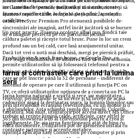
aranjament capătă o profunzime pe care primăvara nu o
jucătorilor avantajul de a nu rata niciun moment al acțiunii,
are. Lumina de toamnă, mai joasă și mai aurie, scoate
iar Game Bar le permite jucătorilor să monitorizeze și să
frumos tonurile calde, le face să pară pline, aproape
ajusteze rapid setările esențiale ale jocului. În cele din
catifelate.
urmă, FreeSync Premium Pro atenuează posibilele de-
sincronizări ale imaginii, astfel încât jucătorii să se bucure
Un pont practic. Toamna ocolește albul pur, fiindcă taie
de o imagine perfectă pe tot parcursul jocului
căldura paletei și răcește totul brusc. Pune în loc un crem
profund sau un bej cald, care lasă aranjamentul unitar.
Dacă tot vrei o notă mai deschisă, mergi pe piersică prăfuit,
Producitivate & work from home, cu Google Duo, ce
care leagă chihlimbarul de albastru fără să strice armonia.
permite utilizatorilor să își folosească telefonul pentru a
iniția un apel video de înaltă calitate și de mare viteză la
Iarna și contrastele care prind la lumina
care se pot înscrie până la 32 de persoane – indiferent de
serii
sistemul de operare pe care îl utilizează și funcția PC on
TV, ce oferă utilizatorilor opțiunea de a conecta un PC la
Iarna lumina naturală e scurtă și rece, iar majoritatea
televizor, permițându-le să lucreze și să învețe de acasă
cadourilor ajung la destinatar seara, la lumina lămpilor sau
prin intermediul ecranului televizorului, cu un mouse și o
a ghirlandelor. Asta schimbă regula din temelii. Culorile
tastatură. Mai mult, utilizatorii pot accesa direct MS Office
trebuie să reziste luminii calde, artificiale, care altfel le
365 din browserul web al televizorului pentru a crea și
îngălbenește. De-aia iarna funcționează atât de bine cu
edita documente. Utilizatorii pot de asemenea instala cu
contraste puternice și accente metalice.
ușurință aplicația Easy Connection pe computer și prin