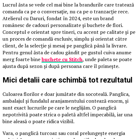
Lucrul ăsta se vede cel mai bine la brandurile care tratează
comanda ca pe o conversație, nu ca pe o tranzacție rece.
Atelierul cu Daruri, fondat în 2024, este un brand
românesc de cadouri personalizate și buchete de flori.
Conceptul e orientat spre tineri, cu accent pe calitate și pe
un proces de comandă exclusiv, simplu și orientat către
client, de la selecție și mesaj pe panglică până la livrare.
Pentru genul ăsta de cadou gândit pe gustul cuiva anume
merg foarte bine
buchete cu Stitch
, unde paleta se poate
ajusta după sezon și după persoana care îl primește.
Mici detalii care schimbă tot rezultatul
Culoarea florilor e doar jumătate din socoteală. Panglica,
ambalajul și fundalul aranjamentului contează enorm, și
sunt exact lucrurile pe care le neglijăm. O panglică
nepotrivită poate strica o paletă altfel impecabilă, iar una
bine aleasă o poate ridica vizibil.
Vara, o panglică turcoaz sau coral prelungește energia