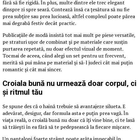
fără să fie rigidă. În plus, multe dintre ele trec elegant
dinspre zi spre seară. Contează însă ca țesătura să nu fie
prea subțire sau prea lucioasă, altfel compleul poate părea
mai degrabă festiv decât practic.
Publicațiile de modă insistă tot mai mult pe piese versatile,
pe straturi ușor de combinat și pe materiale care susțin
purtarea repetată, nu doar efectul vizual de moment.
Tocmai de aceea, când alegi un set pentru uz frecvent,
merită să pui mâna pe material și să-l judeci cât mai puțin
romantic și cât mai sincer.
Croiala bună nu urmează doar corpul, ci
și ritmul tău
Se spune des că o haină trebuie să avantajeze silueta. E
adevărat, desigur, dar formula asta e puțin prea vagă. În
viața reală, o croială bună nu doar că îți vine bine, ci te lasă
să trăiești în ea fără să te pedepsească la fiecare mișcare.
Un pantaloni foarte strâmt poate arăta impecabil în