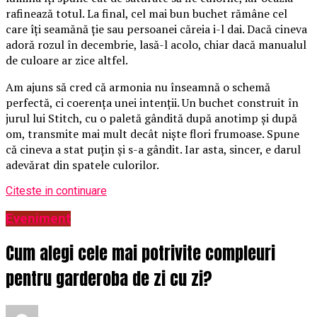
rafinează totul. La final, cel mai bun buchet rămâne cel
care îți seamănă ție sau persoanei căreia i-l dai. Dacă cineva
adoră rozul în decembrie, lasă-l acolo, chiar dacă manualul
de culoare ar zice altfel.
Am ajuns să cred că armonia nu înseamnă o schemă
perfectă, ci coerența unei intenții. Un buchet construit în
jurul lui Stitch, cu o paletă gândită după anotimp și după
om, transmite mai mult decât niște flori frumoase. Spune
că cineva a stat puțin și s-a gândit. Iar asta, sincer, e darul
adevărat din spatele culorilor.
Citeste in continuare
Eveniment
Cum alegi cele mai potrivite compleuri
pentru garderoba de zi cu zi?