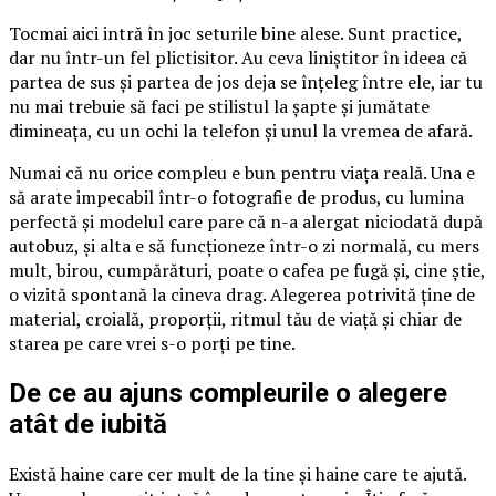
Tocmai aici intră în joc seturile bine alese. Sunt practice,
dar nu într-un fel plictisitor. Au ceva liniștitor în ideea că
partea de sus și partea de jos deja se înțeleg între ele, iar tu
nu mai trebuie să faci pe stilistul la șapte și jumătate
dimineața, cu un ochi la telefon și unul la vremea de afară.
Numai că nu orice compleu e bun pentru viața reală. Una e
să arate impecabil într-o fotografie de produs, cu lumina
perfectă și modelul care pare că n-a alergat niciodată după
autobuz, și alta e să funcționeze într-o zi normală, cu mers
mult, birou, cumpărături, poate o cafea pe fugă și, cine știe,
o vizită spontană la cineva drag. Alegerea potrivită ține de
material, croială, proporții, ritmul tău de viață și chiar de
starea pe care vrei s-o porți pe tine.
De ce au ajuns compleurile o alegere
atât de iubită
Există haine care cer mult de la tine și haine care te ajută.