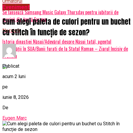
Urmatorul
Eveniment
Se lansează Samsung Music Galaxy Thursday pentru iubitorii de
muzică din toată Europa
Cum alegi paleta de culori pentru un buchet
cu Stitch în funcție de sezon?
Nu ratati
Istoria dinastiei Năsui/Adevărul despre Năsui tatăl, agentul
Securității în SUA/Banii furati de la Statul Roman – Ziarul Incisiv de
Prahova
Publicat
acum 2 luni
pe
iunie 8, 2026
De
Eugen Marc