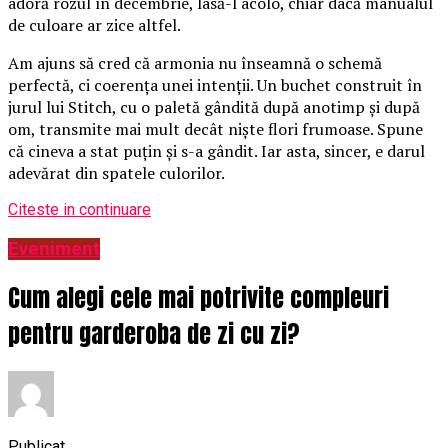
adoră rozul în decembrie, lasă-l acolo, chiar dacă manualul
de culoare ar zice altfel.
Am ajuns să cred că armonia nu înseamnă o schemă
perfectă, ci coerența unei intenții. Un buchet construit în
jurul lui Stitch, cu o paletă gândită după anotimp și după
om, transmite mai mult decât niște flori frumoase. Spune
că cineva a stat puțin și s-a gândit. Iar asta, sincer, e darul
adevărat din spatele culorilor.
Citeste in continuare
Eveniment
Cum alegi cele mai potrivite compleuri
pentru garderoba de zi cu zi?
Publicat