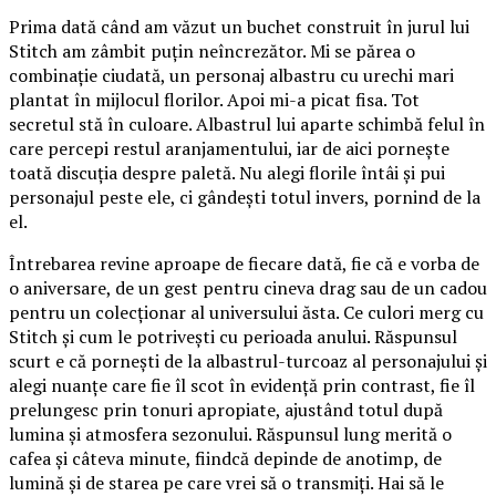
Prima dată când am văzut un buchet construit în jurul lui
Stitch am zâmbit puțin neîncrezător. Mi se părea o
combinație ciudată, un personaj albastru cu urechi mari
plantat în mijlocul florilor. Apoi mi-a picat fisa. Tot
secretul stă în culoare. Albastrul lui aparte schimbă felul în
care percepi restul aranjamentului, iar de aici pornește
toată discuția despre paletă. Nu alegi florile întâi și pui
personajul peste ele, ci gândești totul invers, pornind de la
el.
Întrebarea revine aproape de fiecare dată, fie că e vorba de
o aniversare, de un gest pentru cineva drag sau de un cadou
pentru un colecționar al universului ăsta. Ce culori merg cu
Stitch și cum le potrivești cu perioada anului. Răspunsul
scurt e că pornești de la albastrul-turcoaz al personajului și
alegi nuanțe care fie îl scot în evidență prin contrast, fie îl
prelungesc prin tonuri apropiate, ajustând totul după
lumina și atmosfera sezonului. Răspunsul lung merită o
cafea și câteva minute, fiindcă depinde de anotimp, de
lumină și de starea pe care vrei să o transmiți. Hai să le