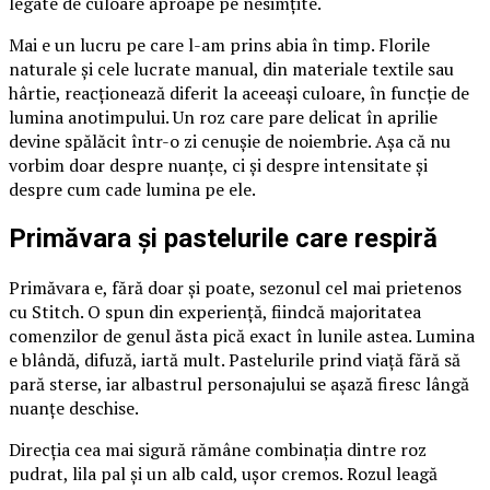
legate de culoare aproape pe nesimțite.
Mai e un lucru pe care l-am prins abia în timp. Florile
naturale și cele lucrate manual, din materiale textile sau
hârtie, reacționează diferit la aceeași culoare, în funcție de
lumina anotimpului. Un roz care pare delicat în aprilie
devine spălăcit într-o zi cenușie de noiembrie. Așa că nu
vorbim doar despre nuanțe, ci și despre intensitate și
despre cum cade lumina pe ele.
Primăvara și pastelurile care respiră
Primăvara e, fără doar și poate, sezonul cel mai prietenos
cu Stitch. O spun din experiență, fiindcă majoritatea
comenzilor de genul ăsta pică exact în lunile astea. Lumina
e blândă, difuză, iartă mult. Pastelurile prind viață fără să
pară sterse, iar albastrul personajului se așază firesc lângă
nuanțe deschise.
Direcția cea mai sigură rămâne combinația dintre roz
pudrat, lila pal și un alb cald, ușor cremos. Rozul leagă