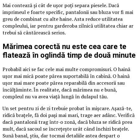
Mai contează și cât de ușor poți separa piesele. Dacă
imprimeul e foarte specific, pantalonii sau bluza vor fi mai
greu de combinat cu alte haine. Asta reduce utilitatea
compleului, iar pentru garderoba zilnică utilitatea chiar ar
trebui să cântărească serios.
Mărimea corectă nu este cea care te
flatează în oglindă timp de două minute
Probabil aici se fac cele mai multe compromisuri. O haină
ușor mai mică poate părea suportabilă în cabină. O haină
ușor mai mare poate părea reparabilă din accesorii sau
încălțăminte. În realitate, dacă mărimea nu e bună,
compleul nu va avea viață lungă în dulapul tău.
Un set pentru zi de zi trebuie probat în mișcare. Așază-te,
ridică brațele, fă doi pași mai mari, trage aer adânc. Verifică
dacă pantalonii trag într-o zonă, dacă bluza se ridică prea
mult, dacă sacoul se încrețește urât când închizi brațele.
Sună banal, știu, dar tocmai detaliile astea despart o