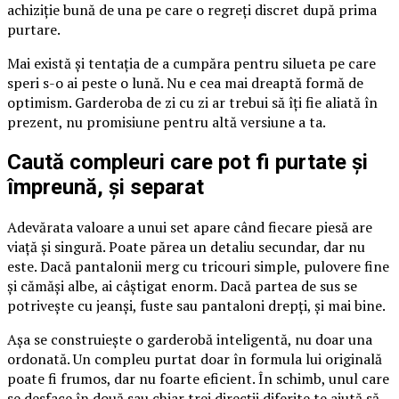
achiziție bună de una pe care o regreți discret după prima
purtare.
Mai există și tentația de a cumpăra pentru silueta pe care
speri s-o ai peste o lună. Nu e cea mai dreaptă formă de
optimism. Garderoba de zi cu zi ar trebui să îți fie aliată în
prezent, nu promisiune pentru altă versiune a ta.
Caută compleuri care pot fi purtate și
împreună, și separat
Adevărata valoare a unui set apare când fiecare piesă are
viață și singură. Poate părea un detaliu secundar, dar nu
este. Dacă pantalonii merg cu tricouri simple, pulovere fine
și cămăși albe, ai câștigat enorm. Dacă partea de sus se
potrivește cu jeanși, fuste sau pantaloni drepți, și mai bine.
Așa se construiește o garderobă inteligentă, nu doar una
ordonată. Un compleu purtat doar în formula lui originală
poate fi frumos, dar nu foarte eficient. În schimb, unul care
se desface în două sau chiar trei direcții diferite te ajută să