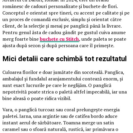
românesc de cadouri personalizate și buchete de flori.
Conceptul e orientat spre tineri, cu accent pe calitate și pe
un proces de comandă exclusiv, simplu și orientat către
client, de la selecție și mesaj pe panglică până la livrare.
Pentru genul ăsta de cadou gândit pe gustul cuiva anume
merg foarte bine
buchete cu Stitch
, unde paleta se poate
ajusta după sezon și după persoana care îl primește.
Mici detalii care schimbă tot rezultatul
Culoarea florilor e doar jumătate din socoteală. Panglica,
ambalajul și fundalul aranjamentului contează enorm, și
sunt exact lucrurile pe care le neglijăm. O panglică
nepotrivită poate strica o paletă altfel impecabilă, iar una
bine aleasă o poate ridica vizibil.
Vara, o panglică turcoaz sau coral prelungește energia
paletei. Iarna, una argintie sau de catifea bordo aduce
instant aerul de sărbătoare. Toamna merge un satin
caramel sau o sfoară naturală, rustică, iar primăvara o