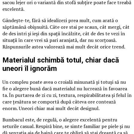
sacou lejer ori o variantă din stofă subțire poate face treabă
excelentă.
Gândește-te, fără să idealizezi prea mult, cum arată o
săptămână obișnuită. Câte ore stai pe scaun, cât mergi, cât
de des intri și ieși din spații încălzite, cât de des te vezi în
situații în care vrei să pari aranjată, dar nu scorțoasă.
Răspunsurile astea valorează mai mult decât orice trend.
Materialul schimbă totul, chiar dacă
uneori îl ignorăm
Un compleu poate avea o croială minunată și totuși să nu
fie o alegere bună dacă materialul nu lucrează în favoarea
ta. În purtarea de zi cu zi, textura, respirabilitatea și felul în
care țesătura se comportă după câteva ore contează
enorm. Uneori chiar mai mult decât designul.
Bumbacul este, de regulă, o alegere excelentă pentru
seturile casual. Respiră bine, se simte familiar pe piele și nu
dă senzația aia de haină care te obligă să stai dreaptă ca să