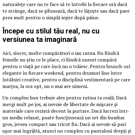
naturalețe care nu te face să te întrebi la fiecare oră dacă
te strânge, dacă se șifonează, dacă te lățește sau dacă pare
prea mult pentru o simplă ieșire după pâine.
Începe cu stilul tău real, nu cu
versiunea ta imaginară
Aici, sincer, multe cumpărături o iau razna. Nu fiindcă
femeile nu știu ce le place, ci fiindcă uneori cumpără
pentru o viață pe care încă nu o trăiesc. Pentru brunch-uri
elegante în fiecare weekend, pentru drumuri line între
întâlniri creative, pentru o disciplină vestimentară pe care
marțea, la ora opt, nu o mai are nimeni.
Un compleu bun trebuie ales pentru rutina ta reală. Dacă
mergi mult pe jos, ai nevoie de libertate de mișcare și
materiale care rezistă decent la purtare. Dacă lucrezi într-
un mediu relaxat, poate funcționează un set din bumbac
gros, jerseu compact sau tricot fin. Dacă ai nevoie să pari
ușor mai îngrijită, atunci un compleu cu pantaloni drepți și