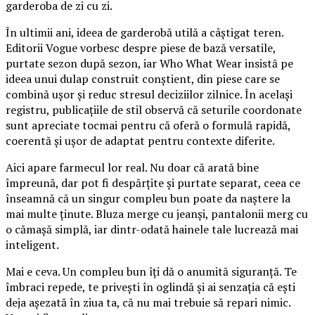
garderoba de zi cu zi.
În ultimii ani, ideea de garderobă utilă a câștigat teren.
Editorii Vogue vorbesc despre piese de bază versatile,
purtate sezon după sezon, iar Who What Wear insistă pe
ideea unui dulap construit conștient, din piese care se
combină ușor și reduc stresul deciziilor zilnice. În același
registru, publicațiile de stil observă că seturile coordonate
sunt apreciate tocmai pentru că oferă o formulă rapidă,
coerentă și ușor de adaptat pentru contexte diferite.
Aici apare farmecul lor real. Nu doar că arată bine
împreună, dar pot fi despărțite și purtate separat, ceea ce
înseamnă că un singur compleu bun poate da naștere la
mai multe ținute. Bluza merge cu jeanși, pantalonii merg cu
o cămașă simplă, iar dintr-odată hainele tale lucrează mai
inteligent.
Mai e ceva. Un compleu bun îți dă o anumită siguranță. Te
îmbraci repede, te privești în oglindă și ai senzația că ești
deja așezată în ziua ta, că nu mai trebuie să repari nimic.