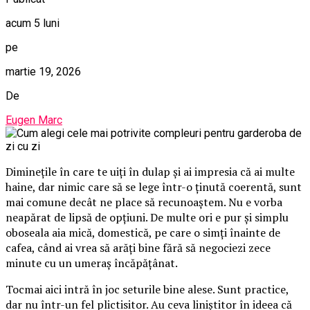
acum 5 luni
pe
martie 19, 2026
De
Eugen Marc
Diminețile în care te uiți în dulap și ai impresia că ai multe
haine, dar nimic care să se lege într-o ținută coerentă, sunt
mai comune decât ne place să recunoaștem. Nu e vorba
neapărat de lipsă de opțiuni. De multe ori e pur și simplu
oboseala aia mică, domestică, pe care o simți înainte de
cafea, când ai vrea să arăți bine fără să negociezi zece
minute cu un umeraș încăpățânat.
Tocmai aici intră în joc seturile bine alese. Sunt practice,
dar nu într-un fel plictisitor. Au ceva liniștitor în ideea că