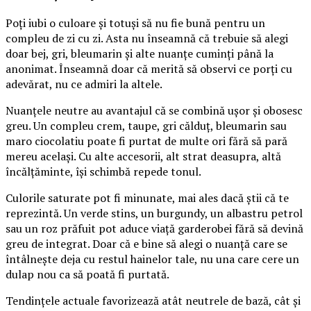
Poți iubi o culoare și totuși să nu fie bună pentru un
compleu de zi cu zi. Asta nu înseamnă că trebuie să alegi
doar bej, gri, bleumarin și alte nuanțe cuminți până la
anonimat. Înseamnă doar că merită să observi ce porți cu
adevărat, nu ce admiri la altele.
Nuanțele neutre au avantajul că se combină ușor și obosesc
greu. Un compleu crem, taupe, gri călduț, bleumarin sau
maro ciocolatiu poate fi purtat de multe ori fără să pară
mereu același. Cu alte accesorii, alt strat deasupra, altă
încălțăminte, își schimbă repede tonul.
Culorile saturate pot fi minunate, mai ales dacă știi că te
reprezintă. Un verde stins, un burgundy, un albastru petrol
sau un roz prăfuit pot aduce viață garderobei fără să devină
greu de integrat. Doar că e bine să alegi o nuanță care se
întâlnește deja cu restul hainelor tale, nu una care cere un
dulap nou ca să poată fi purtată.
Tendințele actuale favorizează atât neutrele de bază, cât și