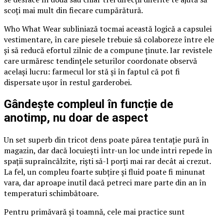
scoți mai mult din fiecare cumpărătură.
Who What Wear subliniază tocmai această logică a capsulei
vestimentare, în care piesele trebuie să colaboreze între ele
și să reducă efortul zilnic de a compune ținute. Iar revistele
care urmăresc tendințele seturilor coordonate observă
același lucru: farmecul lor stă și în faptul că pot fi
dispersate ușor în restul garderobei.
Gândește compleul în funcție de
anotimp, nu doar de aspect
Un set superb din tricot dens poate părea tentație pură în
magazin, dar dacă locuiești într-un loc unde intri repede în
spații supraîncălzite, riști să-l porți mai rar decât ai crezut.
La fel, un compleu foarte subțire și fluid poate fi minunat
vara, dar aproape inutil dacă petreci mare parte din an în
temperaturi schimbătoare.
Pentru primăvară și toamnă, cele mai practice sunt