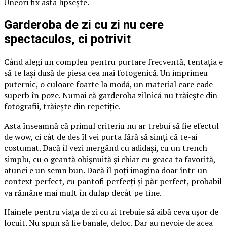
Uneori fix asta lipsește.
Garderoba de zi cu zi nu cere
spectaculos, ci potrivit
Când alegi un compleu pentru purtare frecventă, tentația e
să te lași dusă de piesa cea mai fotogenică. Un imprimeu
puternic, o culoare foarte la modă, un material care cade
superb în poze. Numai că garderoba zilnică nu trăiește din
fotografii, trăiește din repetiție.
Asta înseamnă că primul criteriu nu ar trebui să fie efectul
de wow, ci cât de des îl vei purta fără să simți că te-ai
costumat. Dacă îl vezi mergând cu adidași, cu un trench
simplu, cu o geantă obișnuită și chiar cu geaca ta favorită,
atunci e un semn bun. Dacă îl poți imagina doar într-un
context perfect, cu pantofi perfecți și păr perfect, probabil
va rămâne mai mult în dulap decât pe tine.
Hainele pentru viața de zi cu zi trebuie să aibă ceva ușor de
locuit. Nu spun să fie banale, deloc. Dar au nevoie de acea