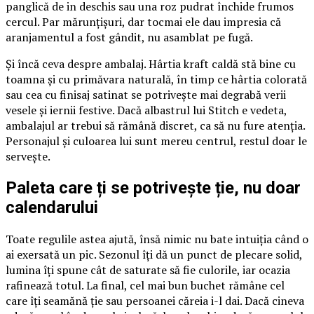
panglică de in deschis sau una roz pudrat închide frumos
cercul. Par mărunțișuri, dar tocmai ele dau impresia că
aranjamentul a fost gândit, nu asamblat pe fugă.
Și încă ceva despre ambalaj. Hârtia kraft caldă stă bine cu
toamna și cu primăvara naturală, în timp ce hârtia colorată
sau cea cu finisaj satinat se potrivește mai degrabă verii
vesele și iernii festive. Dacă albastrul lui Stitch e vedeta,
ambalajul ar trebui să rămână discret, ca să nu fure atenția.
Personajul și culoarea lui sunt mereu centrul, restul doar le
servește.
Paleta care ți se potrivește ție, nu doar
calendarului
Toate regulile astea ajută, însă nimic nu bate intuiția când o
ai exersată un pic. Sezonul îți dă un punct de plecare solid,
lumina îți spune cât de saturate să fie culorile, iar ocazia
rafinează totul. La final, cel mai bun buchet rămâne cel
care îți seamănă ție sau persoanei căreia i-l dai. Dacă cineva