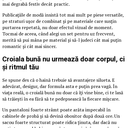
mai degrabă festiv decât practic.
Publicațiile de modă insistă tot mai mult pe piese versatile,
pe straturi ușor de combinat și pe materiale care susțin
purtarea repetată, nu doar efectul vizual de moment.
Tocmai de aceea, când alegi un set pentru uz frecvent,
merită să pui mâna pe material și să-l judeci cât mai puțin
romantic și cât mai sincer.
Croiala bună nu urmează doar corpul, ci
și ritmul tău
Se spune des că o haină trebuie să avantajeze silueta. E
adevărat, desigur, dar formula asta e puțin prea vagă. În
viața reală, o croială bună nu doar că îți vine bine, ci te lasă
să trăiești în ea fără să te pedepsească la fiecare mișcare.
Un pantaloni foarte strâmt poate arăta impecabil în
cabinele de probă și să devină obositor după două ore. Un
sacou foarte structurat poate ridica ținuta, dar dacă nu