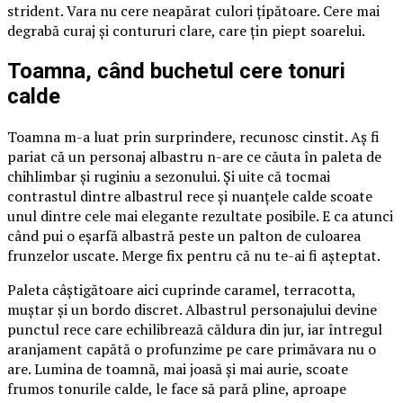
strident. Vara nu cere neapărat culori țipătoare. Cere mai
degrabă curaj și contururi clare, care țin piept soarelui.
Toamna, când buchetul cere tonuri
calde
Toamna m-a luat prin surprindere, recunosc cinstit. Aș fi
pariat că un personaj albastru n-are ce căuta în paleta de
chihlimbar și ruginiu a sezonului. Și uite că tocmai
contrastul dintre albastrul rece și nuanțele calde scoate
unul dintre cele mai elegante rezultate posibile. E ca atunci
când pui o eșarfă albastră peste un palton de culoarea
frunzelor uscate. Merge fix pentru că nu te-ai fi așteptat.
Paleta câștigătoare aici cuprinde caramel, terracotta,
muștar și un bordo discret. Albastrul personajului devine
punctul rece care echilibrează căldura din jur, iar întregul
aranjament capătă o profunzime pe care primăvara nu o
are. Lumina de toamnă, mai joasă și mai aurie, scoate
frumos tonurile calde, le face să pară pline, aproape