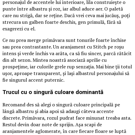
personajul de accentele lui interioare, lila construiește o
punte între albastru și roz, iar albul aduce aer. O paletă
care nu strigă, dar se reține. Dacă vrei ceva mai jucăuș, poți
strecura un galben foarte deschis, gen primulă, fără să
exagerezi cu el.
Ce nu prea merge primăvara sunt tonurile foarte închise
sau prea contrastante. Un aranjament cu Stitch pe roșu
intens și verde închis va arăta, ca să fiu sincer, parcă rătăcit
din alt sezon. Mintea noastră asociază aprilie cu
prospețime, iar culorile grele rup senzația. Mai bine ții totul
ușor, aproape transparent, și lași albastrul personajului să
fie singurul accent puternic.
Trucul cu o singură culoare dominantă
Recomand des să alegi o singură culoare principală pe
lângă albastru și abia apoi să adaugi câteva accente
discrete. Primăvara, rozul pudrat face minunat treaba asta.
Restul devin doar note de sprijin. Așa scapi de
aranjamentele aglomerate, în care fiecare floare se luptă