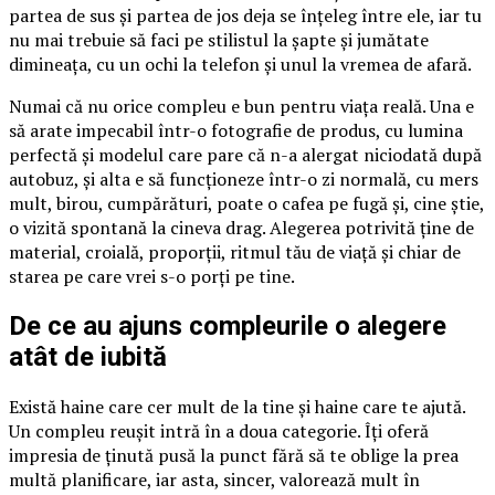
partea de sus și partea de jos deja se înțeleg între ele, iar tu
nu mai trebuie să faci pe stilistul la șapte și jumătate
dimineața, cu un ochi la telefon și unul la vremea de afară.
Numai că nu orice compleu e bun pentru viața reală. Una e
să arate impecabil într-o fotografie de produs, cu lumina
perfectă și modelul care pare că n-a alergat niciodată după
autobuz, și alta e să funcționeze într-o zi normală, cu mers
mult, birou, cumpărături, poate o cafea pe fugă și, cine știe,
o vizită spontană la cineva drag. Alegerea potrivită ține de
material, croială, proporții, ritmul tău de viață și chiar de
starea pe care vrei s-o porți pe tine.
De ce au ajuns compleurile o alegere
atât de iubită
Există haine care cer mult de la tine și haine care te ajută.
Un compleu reușit intră în a doua categorie. Îți oferă
impresia de ținută pusă la punct fără să te oblige la prea
multă planificare, iar asta, sincer, valorează mult în