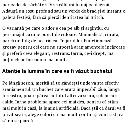
perioadei de sărbători. Vrei căldură în mijlocul iernii.
Adaugă un roșu profund sau un verde de brad și ai instant o
paletă festivă, fără să pierzi identitatea lui Stitch.
O variantă pe care o ador e cea pe alb și argintiu, cu
personajul ca unic punct de culoare. Minimalistă, curată,
parcă un fulg de nea ridicat în jurul lui. Funcționează
grozav pentru cei care nu suportă aranjamentele încărcate
și preferă ceva elegant, restrâns. Iarna, ce-i drept, mai
puțin chiar înseamnă mai mult.
Atenție la lumina în care va fi văzut buchetul
Pe lângă sezon, merită să te gândești unde va sta efectiv
aranjamentul. Un buchet care arată impecabil ziua, lângă
fereastră, poate părea cu totul altceva seara, sub becuri
calde. Iarna problema apare cel mai des, pentru că stăm
mai mult în casă, la lumină artificială. Dacă știi că darul va fi
privit seara, alege culori cu mai mult contur și contrast, ca
să nu se piardă.