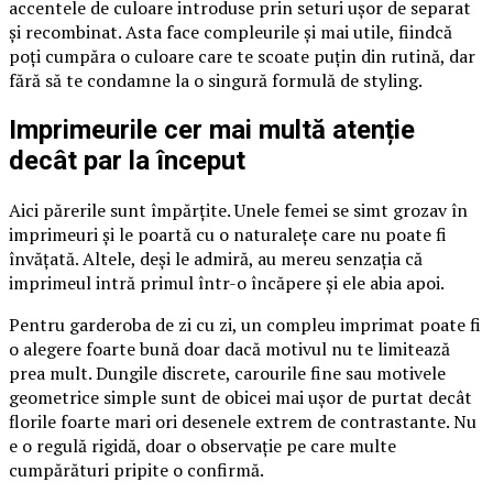
accentele de culoare introduse prin seturi ușor de separat
și recombinat. Asta face compleurile și mai utile, fiindcă
poți cumpăra o culoare care te scoate puțin din rutină, dar
fără să te condamne la o singură formulă de styling.
Imprimeurile cer mai multă atenție
decât par la început
Aici părerile sunt împărțite. Unele femei se simt grozav în
imprimeuri și le poartă cu o naturalețe care nu poate fi
învățată. Altele, deși le admiră, au mereu senzația că
imprimeul intră primul într-o încăpere și ele abia apoi.
Pentru garderoba de zi cu zi, un compleu imprimat poate fi
o alegere foarte bună doar dacă motivul nu te limitează
prea mult. Dungile discrete, carourile fine sau motivele
geometrice simple sunt de obicei mai ușor de purtat decât
florile foarte mari ori desenele extrem de contrastante. Nu
e o regulă rigidă, doar o observație pe care multe
cumpărături pripite o confirmă.