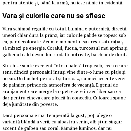
pentru atenție și, până la urmă, nu iese nimic în evidență.
Vara și culorile care nu se sfiesc
Vara schimbă regulile cu totul. Lumina e puternică, directă,
uneori chiar dură la prânz, iar culorile palide se topesc sub
ea, par decolorate. Acum e momentul să crești saturația și
să mizezi pe energie. Coralul, fucsia, turcoazul mai aprins și
galbenul cald devin dintr-odată potrivite, ba chiar de dorit.
Stitch se simte excelent într-o paletă tropicală, ceea ce are
sens, fiindcă personajul însuși vine dintr-o lume cu plaje și
ocean. Un buchet pe coral și turcoaz, cu mici accente verzi
de palmier, prinde fix atmosfera de vacanță. E genul de
aranjament care merge la o petrecere în aer liber sau ca
dar pentru cineva care pleacă în concediu. Culoarea spune
deja jumătate din poveste.
Dacă persoana e mai temperată la gust, poți alege o
variantă blândă a verii, cu albastru senin, alb și un singur
accent de galben sau coral. Rămâne luminos, dar nu