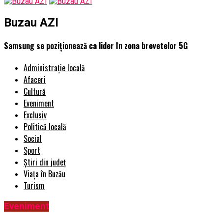
Buzau AZI
Samsung se poziționează ca lider în zona brevetelor 5G
Administrație locală
Afaceri
Cultură
Eveniment
Exclusiv
Politică locală
Social
Sport
Știri din județ
Viața în Buzău
Turism
Eveniment