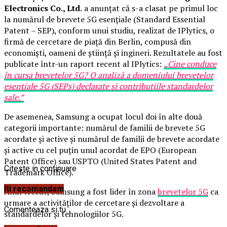
Electronics Co., Ltd.
a anunțat că s-a clasat pe primul loc
la numărul de brevete 5G esențiale (Standard Essential
Patent – SEP), conform unui studiu, realizat de IPlytics, o
firmă de cercetare de piață din Berlin, compusă din
economiști, oameni de știință și ingineri. Rezultatele au fost
publicate într-un raport recent al IPlytics:
„Cine conduce
în cursa brevetelor 5G? O analiză a domeniului brevetelor
esențiale 5G (SEPs) declarate și contribuțiile standardelor
sale.
”
De asemenea, Samsung a ocupat locul doi în alte două
categorii importante: numărul de familii de brevete 5G
acordate și active și numărul de familii de brevete acordate
și active cu cel puțin unul acordat de EPO (European
Patent Office) sau USPTO (United States Patent and
Citeste in continuare
Trademark Office).
Iti recomandam
Anul trecut, Samsung a fost lider în zona
brevetelor 5G
ca
urmare a activităților de cercetare și dezvoltare a
Comenteaza si tu
standardelor și tehnologiilor 5G.