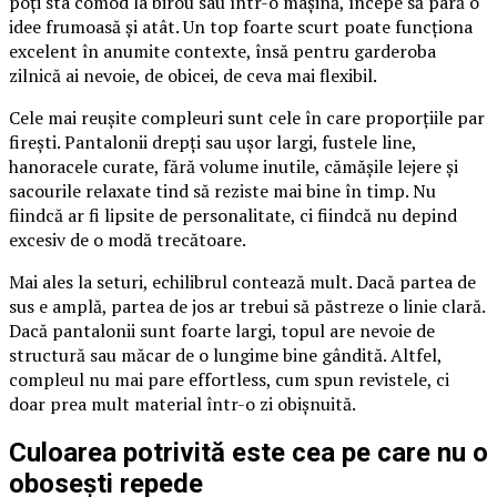
poți sta comod la birou sau într-o mașină, începe să pară o
idee frumoasă și atât. Un top foarte scurt poate funcționa
excelent în anumite contexte, însă pentru garderoba
zilnică ai nevoie, de obicei, de ceva mai flexibil.
Cele mai reușite compleuri sunt cele în care proporțiile par
firești. Pantalonii drepți sau ușor largi, fustele line,
hanoracele curate, fără volume inutile, cămășile lejere și
sacourile relaxate tind să reziste mai bine în timp. Nu
fiindcă ar fi lipsite de personalitate, ci fiindcă nu depind
excesiv de o modă trecătoare.
Mai ales la seturi, echilibrul contează mult. Dacă partea de
sus e amplă, partea de jos ar trebui să păstreze o linie clară.
Dacă pantalonii sunt foarte largi, topul are nevoie de
structură sau măcar de o lungime bine gândită. Altfel,
compleul nu mai pare effortless, cum spun revistele, ci
doar prea mult material într-o zi obișnuită.
Culoarea potrivită este cea pe care nu o
obosești repede