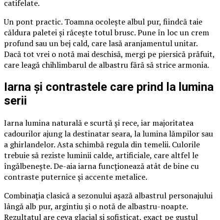
catifelate.
Un pont practic. Toamna ocolește albul pur, fiindcă taie
căldura paletei și răcește totul brusc. Pune în loc un crem
profund sau un bej cald, care lasă aranjamentul unitar.
Dacă tot vrei o notă mai deschisă, mergi pe piersică prăfuit,
care leagă chihlimbarul de albastru fără să strice armonia.
Iarna și contrastele care prind la lumina
serii
Iarna lumina naturală e scurtă și rece, iar majoritatea
cadourilor ajung la destinatar seara, la lumina lămpilor sau
a ghirlandelor. Asta schimbă regula din temelii. Culorile
trebuie să reziste luminii calde, artificiale, care altfel le
îngălbenește. De-aia iarna funcționează atât de bine cu
contraste puternice și accente metalice.
Combinația clasică a sezonului așază albastrul personajului
lângă alb pur, argintiu și o notă de albastru-noapte.
Rezultatul are ceva glacial și sofisticat, exact pe gustul