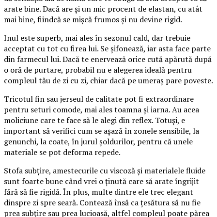
arate bine. Dacă are și un mic procent de elastan, cu atât
mai bine, fiindcă se mișcă frumos și nu devine rigid.
Inul este superb, mai ales în sezonul cald, dar trebuie
acceptat cu tot cu firea lui. Se șifonează, iar asta face parte
din farmecul lui. Dacă te enervează orice cută apărută după
o oră de purtare, probabil nu e alegerea ideală pentru
compleul tău de zi cu zi, chiar dacă pe umeraș pare poveste.
Tricotul fin sau jerseul de calitate pot fi extraordinare
pentru seturi comode, mai ales toamna și iarna. Au acea
moliciune care te face să le alegi din reflex. Totuși, e
important să verifici cum se așază în zonele sensibile, la
genunchi, la coate, în jurul șoldurilor, pentru că unele
materiale se pot deforma repede.
Stofa subțire, amestecurile cu viscoză și materialele fluide
sunt foarte bune când vrei o ținută care să arate îngrijit
fără să fie rigidă. În plus, multe dintre ele trec elegant
dinspre zi spre seară. Contează însă ca țesătura să nu fie
prea subțire sau prea lucioasă, altfel compleul poate părea