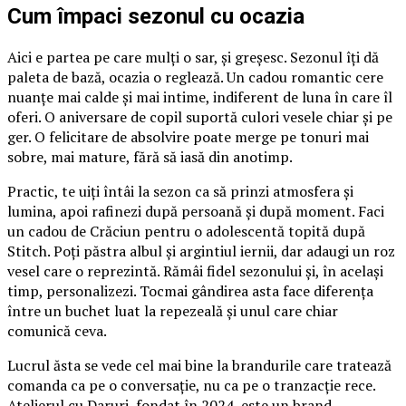
Cum împaci sezonul cu ocazia
Aici e partea pe care mulți o sar, și greșesc. Sezonul îți dă
paleta de bază, ocazia o reglează. Un cadou romantic cere
nuanțe mai calde și mai intime, indiferent de luna în care îl
oferi. O aniversare de copil suportă culori vesele chiar și pe
ger. O felicitare de absolvire poate merge pe tonuri mai
sobre, mai mature, fără să iasă din anotimp.
Practic, te uiți întâi la sezon ca să prinzi atmosfera și
lumina, apoi rafinezi după persoană și după moment. Faci
un cadou de Crăciun pentru o adolescentă topită după
Stitch. Poți păstra albul și argintiul iernii, dar adaugi un roz
vesel care o reprezintă. Rămâi fidel sezonului și, în același
timp, personalizezi. Tocmai gândirea asta face diferența
între un buchet luat la repezeală și unul care chiar
comunică ceva.
Lucrul ăsta se vede cel mai bine la brandurile care tratează
comanda ca pe o conversație, nu ca pe o tranzacție rece.
Atelierul cu Daruri, fondat în 2024, este un brand