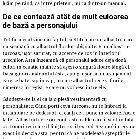
luăm pe rând, ca între prieteni, nu ca dintr-un manual.
De ce contează atât de mult culoarea
de bază a personajului
Tot farmecul vine din faptul că Stitch are un albastru care
nu seamănă cu albastrul florilor obișnuite. E un albastru-
turcoaz, ușor saturat, cu accente de roz în interiorul
urechilor. Asta înseamnă că personajul aduce deja două
culori în ecuație înainte să așezi o singură floare lângă el.
Dacă ignori amănuntul ăsta, ajungi ușor la un aranjament
care se bate cap în cap, în care albastrul rece și florile
nimeresc în registre care nu vorbesc între ele.
Gândește-te la el ca la o piesă vestimentară cu
personalitate. Când porți ceva turcoaz, nu te îmbraci la
întâmplare pe dedesubt, ci cauți ce-l pune în valoare. Aici e
la fel. Albastrul cere ori contraste calde care îl scot în față,
ori tonuri reci care îl liniștesc și îl extind. Sezonul intervine
exact în decizia asta, pentru că ne modelează așteptările