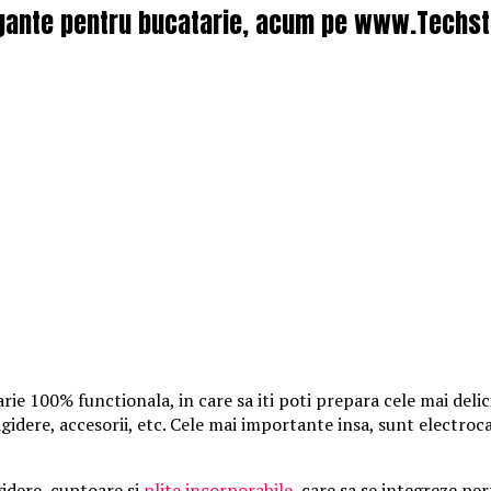
egante pentru bucatarie, acum pe www.Techst
rie 100% functionala, in care sa iti poti prepara cele mai deli
rigidere, accesorii, etc. Cele mai importante insa, sunt electroca
gidere, cuptoare si
plite incorporabile
, care sa se integreze pe