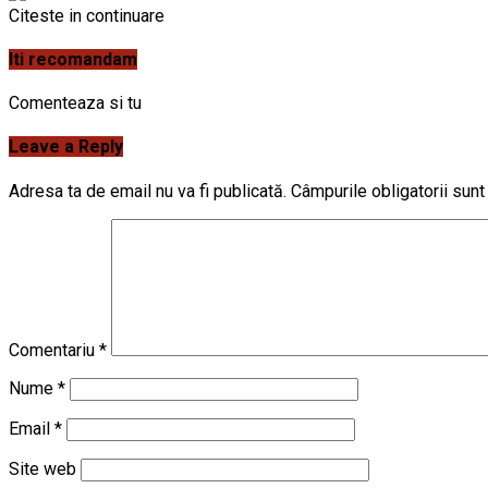
Citeste in continuare
Iti recomandam
Comenteaza si tu
Leave a Reply
Adresa ta de email nu va fi publicată.
Câmpurile obligatorii sun
Comentariu
*
Nume
*
Email
*
Site web