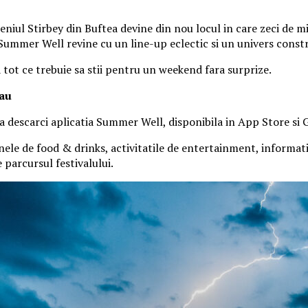
iul Stirbey din Buftea devine din nou locul in care zeci de mii
, Summer Well revine cu un line-up eclectic si un univers const
a tot ce trebuie sa stii pentru un weekend fara surprize.
tau
 sa descarci aplicatia Summer Well, disponibila in App Store si 
nele de food & drinks, activitatile de entertainment, informatiil
parcursul festivalului.