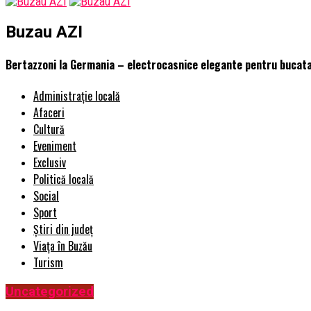
Buzau AZI
Bertazzoni la Germania – electrocasnice elegante pentru bucat
Administrație locală
Afaceri
Cultură
Eveniment
Exclusiv
Politică locală
Social
Sport
Știri din județ
Viața în Buzău
Turism
Uncategorized