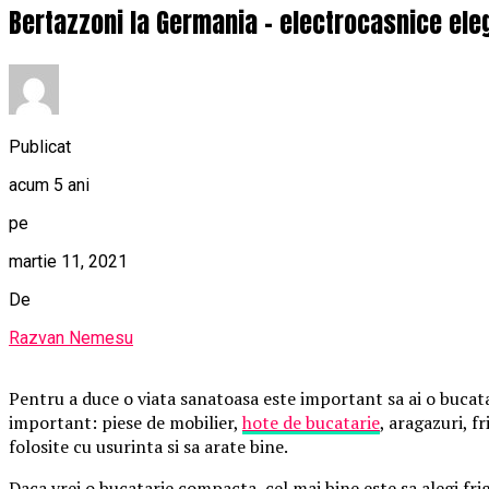
Bertazzoni la Germania – electrocasnice el
Publicat
acum 5 ani
pe
martie 11, 2021
De
Razvan Nemesu
Pentru a duce o viata sanatoasa este important sa ai o bucata
important: piese de mobilier,
hote de bucatarie
, aragazuri, f
folosite cu usurinta si sa arate bine.
Daca vrei o bucatarie compacta, cel mai bine este sa alegi fri