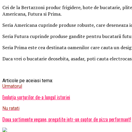
Cei de la Bertazzoni produc frigidere, hote de bucatarie, plite
Americana, Futura si Prima.
Seria Americana cuprinde produse robuste, care deseneaza idee
Seria Futura cuprinde produse gandite pentru bucatarii futuris
Seria Prima este cea destinata oamenilor care cauta un design 
Daca vrei o bucatarie deosebita, asadar, poti cauta electrocas
Articole pe aceiasi tema:
Urmatorul
Evoluția șorțurilor de-a lungul istoriei
Nu ratati
Doua sortimente vegane, pregatite intr-un cuptor de pizza performant!