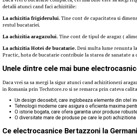
detalii atunci cand faci achizitiile:
La achizitia frigiderului
. Tine cont de capacitatea si dimens
restul bucatariei.
La achizitia aragazului.
Tine cont de tipul de aragaz ( alime
La achizitia Hotei de bucatarie.
Desi multa lume renunta la 
Practic, hota de bucatarie contribuie la starea de sanatate a 
Unele dintre cele mai bune electrocasnic
Daca vrei sa sa mergi la sigur atunci cand achizitionezi araga
in Romania prin Techstore.ro si se remarca prin cateva calit
Un design deosebit, care inglobeaza elemente din otel inoxi
Tehnologii moderne care asigura o eficienta maxima pentru
O istorie bogata, care ofera garantia unor produse robuste 
O diversitate mare de produse pe care le poti achizitiona l
Ce electrocasnice Bertazzoni la Germani