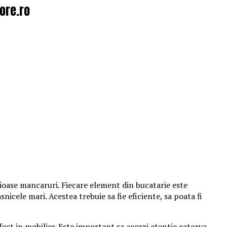
ore.ro
cioase mancaruri. Fiecare element din bucatarie este
snicele mari. Acestea trebuie sa fie eficiente, sa poata fi
rfect in mobilier. Este important sa acorzi atentie catorva