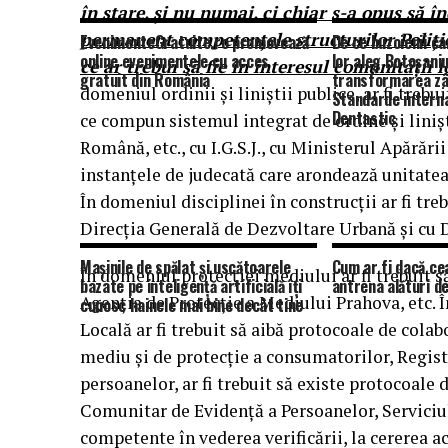
în stare, și nu numai, ci chiar s-a opus să î
permanent competențele structurilor Poliției
EvenimenteGratuite.ro promovează
De ce buzoienii ca
online evenimentele cu acces
lor aleg Botoșani
ce ar trebui să fie în interesul comunității l
gratuit din România
transformarea zâ
domeniul ordinii și liniștii publice, ar fi trebu
Standarde interna
Dentastic
ce compun sistemul integrat de ordine și liniș
Română, etc., cu I.G.S.J., cu Ministerul Apărări
instanțele de judecată care arondează unitatea
În domeniul disciplinei în construcții ar fi tre
Direcția Generală de Dezvoltare Urbană și cu 
Mașinile de spălat și uscătoarele
Cum ar fi dacă ce
În domeniul protecției mediului ar fi trebuit să
bazate pe inteligență artificială îți
antrena alături de
Agenția de Protecție a Mediului Prahova, etc. Î
cunosc hainele mai bine decât tine
Locală ar fi trebuit să aibă protocoale de colab
mediu și de protecție a consumatorilor, Regist
persoanelor, ar fi trebuit să existe protocoale 
Comunitar de Evidență a Persoanelor, Serviciul
competente în vederea verificării, la cererea a