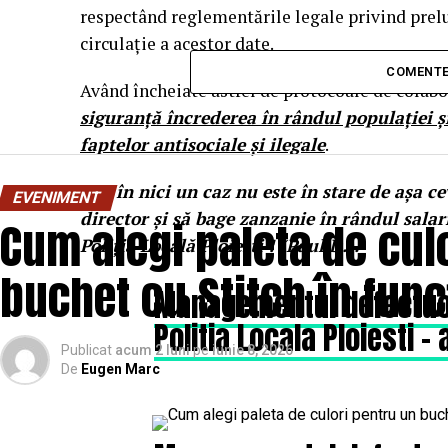
respectând reglementările legale privind prelu
circulație a acestor date.
COMENTE
Având încheiate astfel de protocoale de colabo
siguranță încrederea în rândul populației ș
faptelor antisociale și ilegale
.
Dar în nici un caz nu este în stare de așa ce
EVENIMENT
director și să bage zanzanie în rândul salar
Cum alegi paleta de cul
Poliția Locală Ploiești ! (Paul D.).
buchet cu Stitch în fun
Managementul defectuos
Politia Locala Ploiesti –
Publicat
acum 2 luni
pe
iunie 8, 2026
De
Eugen Marc