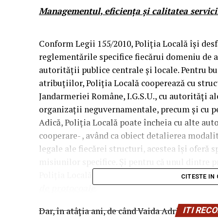
Managementul, eficiența și calitatea servicii
Conform Legii 155/2010, Poliția Locală își des
reglementările specifice fiecărui domeniu de ac
autorității publice centrale și locale. Pentru bu
atribuțiilor, Poliția Locală cooperează cu struc
Jandarmeriei Române, I.G.S.U., cu autorități al
organizații neguvernamentale, precum și cu pers
Adică, Poliția Locală poate încheia cu alte auto
cooperare- , având ca obiect detalierea modalit
legale ale fiecărei structuri, acestea își oferă s
misiunilor specifice. Și pentru că unul dintre p
Poliția Locală este :
eficiența și eficacitatea
CITESTE IN
de protocoale
.
Dar, în atâția ani, de când Vaida Adrian se află
ITI RE