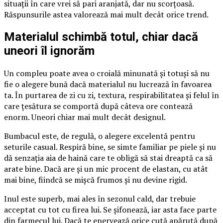
situații în care vrei să pari aranjată, dar nu scorțoasă.
Răspunsurile astea valorează mai mult decât orice trend.
Materialul schimbă totul, chiar dacă
uneori îl ignorăm
Un compleu poate avea o croială minunată și totuși să nu
fie o alegere bună dacă materialul nu lucrează în favoarea
ta. În purtarea de zi cu zi, textura, respirabilitatea și felul în
care țesătura se comportă după câteva ore contează
enorm. Uneori chiar mai mult decât designul.
Bumbacul este, de regulă, o alegere excelentă pentru
seturile casual. Respiră bine, se simte familiar pe piele și nu
dă senzația aia de haină care te obligă să stai dreaptă ca să
arate bine. Dacă are și un mic procent de elastan, cu atât
mai bine, fiindcă se mișcă frumos și nu devine rigid.
Inul este superb, mai ales în sezonul cald, dar trebuie
acceptat cu tot cu firea lui. Se șifonează, iar asta face parte
din farmecul lui. Dacă te enervează orice cută apărută după