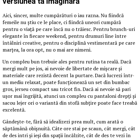
versiunea ta imaginară
Aici, sincer, multe cumpărături o iau razna. Nu fiindcă
femeile nu știu ce le place, ci fiindcă uneori cumpără
pentru o viață pe care încă nu o trăiesc. Pentru brunch-uri
elegante în fiecare weekend, pentru drumuri line între
întâlniri creative, pentru o disciplină vestimentară pe care
marțea, la ora opt, nu o mai are nimeni.
Un compleu bun trebuie ales pentru rutina ta reală. Dacă
mergi mult pe jos, ai nevoie de libertate de mișcare și
materiale care rezistă decent la purtare. Dacă lucrezi într-
un mediu relaxat, poate funcționează un set din bumbac
gros, jerseu compact sau tricot fin. Dacă ai nevoie să pari
ușor mai îngrijită, atunci un compleu cu pantaloni drepți și
sacou lejer ori o variantă din stofă subțire poate face treabă
excelentă.
Gândește-te, fără să idealizezi prea mult, cum arată o
săptămână obișnuită. Câte ore stai pe scaun, cât mergi, cât
de des intri și ieși din spații încălzite, cât de des te vezi în