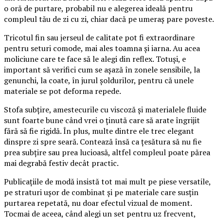
o oră de purtare, probabil nu e alegerea ideală pentru
compleul tău de zi cu zi, chiar dacă pe umeraș pare poveste.
Tricotul fin sau jerseul de calitate pot fi extraordinare
pentru seturi comode, mai ales toamna și iarna. Au acea
moliciune care te face să le alegi din reflex. Totuși, e
important să verifici cum se așază în zonele sensibile, la
genunchi, la coate, în jurul șoldurilor, pentru că unele
materiale se pot deforma repede.
Stofa subțire, amestecurile cu viscoză și materialele fluide
sunt foarte bune când vrei o ținută care să arate îngrijit
fără să fie rigidă. În plus, multe dintre ele trec elegant
dinspre zi spre seară. Contează însă ca țesătura să nu fie
prea subțire sau prea lucioasă, altfel compleul poate părea
mai degrabă festiv decât practic.
Publicațiile de modă insistă tot mai mult pe piese versatile,
pe straturi ușor de combinat și pe materiale care susțin
purtarea repetată, nu doar efectul vizual de moment.
Tocmai de aceea, când alegi un set pentru uz frecvent,