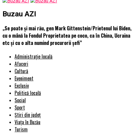
Buzau AZI
„Se poate și mai rău, gen Mark Gittenstein/Prietenul lui Biden,
cu o mână la Fondul Proprietatea pe coco, ca în China, Ucraina
etc și cu o alta numind procurorii șefi”
Administrație locală
Afaceri
Cultură
Eveniment
Exclusiv
Politică locală
Social
Sport
Știri din județ
Viața în Buzău
Turism