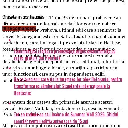
Marian a fost cercetat, alaturi de fostul prefect de prahova,
pentru abuz in serviciu.
Detinem informatii ca 11 din 33 de primarii prahovene au
Citeste in continuare
dispus incetarea unilaterala a relatiilor contractuale cu
Iti recomandam
Colegiul Juristilor Prahova. Ultimul edil care a renuntat la
serviciile colegiului este Ion Safta, fostul primar al comunei
Iordachianu, care l-a angajat pe avocatul Marian Nastase,
fostul jurist al prefecturii, recomandat si sustinut de o
EvenimenteGratuite.ro promovează online evenimentele cu
structura mafiota, despre care cititorii nostri vor afla
acces gratuit din România
detalii de necerzut, incepand cu acest editorial, referitor la
subrezirea unor bugete locale, cu sprijin si participare a
unor functionari, care au pus in dependenta edilii
De ce buzoienii care țin la imaginea lor aleg Botoșaniul pentru
localitatilor.
transformarea zâmbetului: Standarde internaționale la
Dentastic
Prezentam doar cateva din primariile aservite acestui
avocat: Breaza, Varbilau, Iordachenu etc, desi nu vom uita
Tot ce trebuie sa stii inainte de Summer Well 2026. Ghidul
Prefectura Prahova.
complet pentru editia aniversara de 15 ani
Mai jos, cititorii pot observa extrasul hotararii primarului