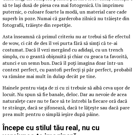
să te lași dusă de piesa cea mai fotogenică. Un imprimeu
puternic, o culoare foarte la modă, un material care cade
superb în poze. Numai că garderoba zilnică nu trăiește din
fotografii, trăiește din repetiție.
Asta înseamnă că primul criteriu nu ar trebui să fie efectul
de wow, ci cât de des îl vei purta fără să simți că te-ai
costumat. Dacă îl vezi mergând cu adidași, cu un trench
simplu, cu o geantă obișnuită și chiar cu geaca ta favorită,
atunci e un semn bun. Dacă îl poți imagina doar într-un
context perfect, cu pantofi perfecți și păr perfect, probabil
va rămâne mai mult în dulap decât pe tine.
Hainele pentru viața de zi cu zi trebuie să aibă ceva ușor de
locuit. Nu spun să fie banale, deloc. Dar au nevoie de acea
naturalețe care nu te face să te întrebi la fiecare oră dacă
te strânge, dacă se șifonează, dacă te lățește sau dacă pare
prea mult pentru o simplă ieșire după pâine.
Începe cu stilul tău real, nu cu