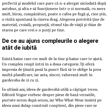
perfectă și modelul care pare că n-a alergat niciodată după
autobuz, și alta e să funcționeze într-o zi normală, cu mers
mult, birou, cumpărături, poate o cafea pe fugă și, cine știe,
o vizită spontană la cineva drag. Alegerea potrivită ține de
material, croială, proporții, ritmul tău de viață și chiar de
starea pe care vrei s-o porți pe tine.
De ce au ajuns compleurile o alegere
atât de iubită
Există haine care cer mult de la tine și haine care te ajută.
Un compleu reușit intră în a doua categorie. Îți oferă
impresia de ținută pusă la punct fără să te oblige la prea
multă planificare, iar asta, sincer, valorează mult în
garderoba de zi cu zi.
În ultimii ani, ideea de garderobă utilă a câștigat teren.
Editorii Vogue vorbesc despre piese de bază versatile,
purtate sezon după sezon, iar Who What Wear insistă pe
ideea unui dulap construit conștient, din piese care se