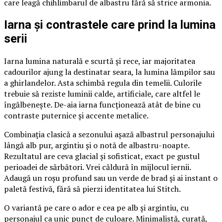
care leagă chihlimbarul de albastru fără să strice armonia.
Iarna și contrastele care prind la lumina
serii
Iarna lumina naturală e scurtă și rece, iar majoritatea
cadourilor ajung la destinatar seara, la lumina lămpilor sau
a ghirlandelor. Asta schimbă regula din temelii. Culorile
trebuie să reziste luminii calde, artificiale, care altfel le
îngălbenește. De-aia iarna funcționează atât de bine cu
contraste puternice și accente metalice.
Combinația clasică a sezonului așază albastrul personajului
lângă alb pur, argintiu și o notă de albastru-noapte.
Rezultatul are ceva glacial și sofisticat, exact pe gustul
perioadei de sărbători. Vrei căldură în mijlocul iernii.
Adaugă un roșu profund sau un verde de brad și ai instant o
paletă festivă, fără să pierzi identitatea lui Stitch.
O variantă pe care o ador e cea pe alb și argintiu, cu
personajul ca unic punct de culoare. Minimalistă, curată,