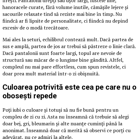
firești. Pantalonii drepți sau ușor largi, fustele line,
hanoracele curate, fără volume inutile, cămășile lejere și
sacourile relaxate tind să reziste mai bine în timp. Nu
fiindcă ar fi lipsite de personalitate, ci fiindcă nu depind
excesiv de o modă trecătoare.
Mai ales la seturi, echilibrul contează mult. Dacă partea de
sus e amplă, partea de jos ar trebui să păstreze o linie clară.
Dacă pantalonii sunt foarte largi, topul are nevoie de
structură sau măcar de o lungime bine gândită. Altfel,
compleul nu mai pare effortless, cum spun revistele, ci
doar prea mult material într-o zi obișnuită.
Culoarea potrivită este cea pe care nu o
obosești repede
Poți iubi o culoare și totuși să nu fie bună pentru un
compleu de zi cu zi. Asta nu înseamnă că trebuie să alegi
doar bej, gri, bleumarin și alte nuanțe cuminți până la
anonimat. Înseamnă doar că merită să observi ce porți cu
adevărat, nu ce admiri la altele.