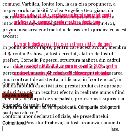
comunei Varbilau, Ionita Ion, la asa-zisa propunere, a
inspectorului achizitii Miclea Angelica Georgiana, din
Mașinile de spălat și uscătoarele bazate pe inteligență
cadrul aparatului de specialitate al primarului, care a
artificială îți cunosc hainele mai bine decât tine
intocmit un raport inregistrat, in acest sens (nr.475),
privind insusirea contractului de asistenta juridica cu acest
avocat:
Cum ar fi dacă ceasul tău s-ar antrena alături de tine?
In pofida acestor fapte, pentru care acest avocat, membru
al Baroului Prahova, a fost cercetat, alaturi de fostul
prefect, Corneliu Popescu, structura mafiota din cadrul
TAG investește 500.000 de euro în retail în 2026, pentru
orasului Breaza, l-a promovat, intervenind pe langa
modernizarea magazinelor și extinderea portofoliului
persoana primarului Gheorghe Richea, pentru asigurarea
unui contract de asistenta juridiciara, in “contencios”, in
Comenteaza si tu
pofida faptului ca activitatea prestatorului este aproape
nula si fara niciun rezultat efectv, in realitate munca fiind
Leave a Reply
efectuata de corpul de specialisti, profesionisti si juristi ai
Primariei Orasului Breaza.
Adresa ta de email nu va fi publicată.
Câmpurile obligatorii
sunt marcate cu
*
Conform unor declaratii oficiale, ale presedintelui
Colegiului Juristilor Prahova, au fost promovati anumiti
Comentariu
*
avocati, intre care Gina Isaiu si Marian Grigore Nastase.