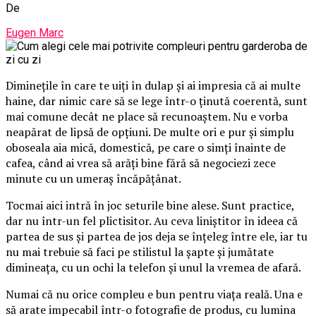
De
Eugen Marc
Diminețile în care te uiți în dulap și ai impresia că ai multe
haine, dar nimic care să se lege într-o ținută coerentă, sunt
mai comune decât ne place să recunoaștem. Nu e vorba
neapărat de lipsă de opțiuni. De multe ori e pur și simplu
oboseala aia mică, domestică, pe care o simți înainte de
cafea, când ai vrea să arăți bine fără să negociezi zece
minute cu un umeraș încăpățânat.
Tocmai aici intră în joc seturile bine alese. Sunt practice,
dar nu într-un fel plictisitor. Au ceva liniștitor în ideea că
partea de sus și partea de jos deja se înțeleg între ele, iar tu
nu mai trebuie să faci pe stilistul la șapte și jumătate
dimineața, cu un ochi la telefon și unul la vremea de afară.
Numai că nu orice compleu e bun pentru viața reală. Una e
să arate impecabil într-o fotografie de produs, cu lumina