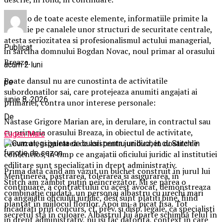
Dincolo de toate aceste elemente, informatiile primite la
redactie pe canalele unor structuri de securitate centrale,
atesta seriozitatea si profesionalismul actului managerial,
Publicat
in sarcina domnului Bogdan Novac, noul primar al orasului
Breaza.
acum 2 luni
Poate dansul nu are cunostinta de activitatile
pe
subordonatilor sai, care protejeaza anumiti angajati ai
iunie 8, 2026
primariei, contra unor interese personale:
De
Nastase Grigore Marian are, in derulare, in contractul sau
cu primaria orasului Breaza, in obiectul de activitate,
Eugen Marc
prevazut, asigurarea de asistenta juridica, in dosare de
contencios, in timp ce angajatii oficiului juridic al institutiei
edilitare sunt specializati in drept administrativ.
Prima dată când am văzut un buchet construit în jurul lui
Mentinerea, pastrarea, tolerarea si asigurarea, in
Stitch am zâmbit puțin neîncrezător. Mi se părea o
continuare, a contractului cu acest avocat, demonstreaza
combinație ciudată, un personaj albastru cu urechi mari
ca angajatii oficiului juridic, desi sunt platiti bine, fiind
plantat în mijlocul florilor. Apoi mi-a picat fisa. Tot
incadrati prin concurs, cf. prev. si disp. legale, ca specialisti
secretul stă în culoare. Albastrul lui aparte schimbă felul în
in drept administrativ, nu isi fac datorita, context in care