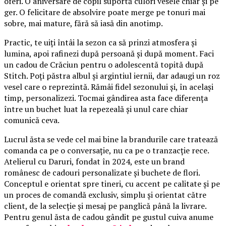
oferi. O aniversare de copil suportă culori vesele chiar și pe
ger. O felicitare de absolvire poate merge pe tonuri mai
sobre, mai mature, fără să iasă din anotimp.
Practic, te uiți întâi la sezon ca să prinzi atmosfera și
lumina, apoi rafinezi după persoană și după moment. Faci
un cadou de Crăciun pentru o adolescentă topită după
Stitch. Poți păstra albul și argintiul iernii, dar adaugi un roz
vesel care o reprezintă. Rămâi fidel sezonului și, în același
timp, personalizezi. Tocmai gândirea asta face diferența
între un buchet luat la repezeală și unul care chiar
comunică ceva.
Lucrul ăsta se vede cel mai bine la brandurile care tratează
comanda ca pe o conversație, nu ca pe o tranzacție rece.
Atelierul cu Daruri, fondat în 2024, este un brand
românesc de cadouri personalizate și buchete de flori.
Conceptul e orientat spre tineri, cu accent pe calitate și pe
un proces de comandă exclusiv, simplu și orientat către
client, de la selecție și mesaj pe panglică până la livrare.
Pentru genul ăsta de cadou gândit pe gustul cuiva anume