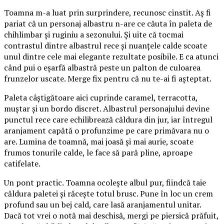
Toamna m-a luat prin surprindere, recunosc cinstit. Aș fi
pariat că un personaj albastru n-are ce căuta în paleta de
chihlimbar și ruginiu a sezonului. Și uite că tocmai
contrastul dintre albastrul rece și nuanțele calde scoate
unul dintre cele mai elegante rezultate posibile. E ca atunci
când pui o eșarfă albastră peste un palton de culoarea
frunzelor uscate. Merge fix pentru că nu te-ai fi așteptat.
Paleta câștigătoare aici cuprinde caramel, terracotta,
muștar și un bordo discret. Albastrul personajului devine
punctul rece care echilibrează căldura din jur, iar întregul
aranjament capătă o profunzime pe care primăvara nu o
are. Lumina de toamnă, mai joasă și mai aurie, scoate
frumos tonurile calde, le face să pară pline, aproape
catifelate.
Un pont practic. Toamna ocolește albul pur, fiindcă taie
căldura paletei și răcește totul brusc. Pune în loc un crem
profund sau un bej cald, care lasă aranjamentul unitar.
Dacă tot vrei o notă mai deschisă, mergi pe piersică prăfuit,