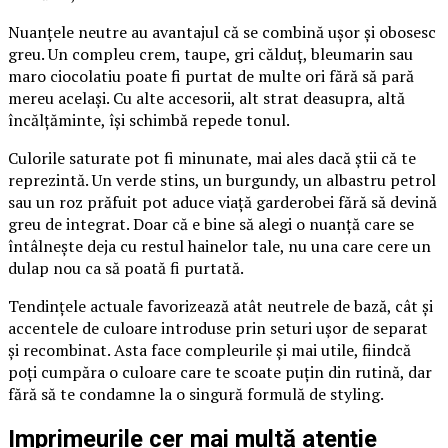
Nuanțele neutre au avantajul că se combină ușor și obosesc
greu. Un compleu crem, taupe, gri călduț, bleumarin sau
maro ciocolatiu poate fi purtat de multe ori fără să pară
mereu același. Cu alte accesorii, alt strat deasupra, altă
încălțăminte, își schimbă repede tonul.
Culorile saturate pot fi minunate, mai ales dacă știi că te
reprezintă. Un verde stins, un burgundy, un albastru petrol
sau un roz prăfuit pot aduce viață garderobei fără să devină
greu de integrat. Doar că e bine să alegi o nuanță care se
întâlnește deja cu restul hainelor tale, nu una care cere un
dulap nou ca să poată fi purtată.
Tendințele actuale favorizează atât neutrele de bază, cât și
accentele de culoare introduse prin seturi ușor de separat
și recombinat. Asta face compleurile și mai utile, fiindcă
poți cumpăra o culoare care te scoate puțin din rutină, dar
fără să te condamne la o singură formulă de styling.
Imprimeurile cer mai multă atenție