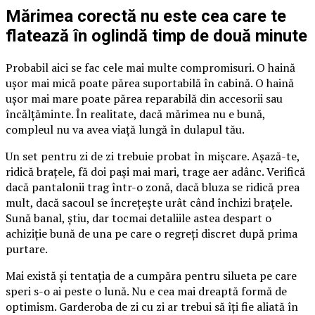
Mărimea corectă nu este cea care te
flatează în oglindă timp de două minute
Probabil aici se fac cele mai multe compromisuri. O haină
ușor mai mică poate părea suportabilă în cabină. O haină
ușor mai mare poate părea reparabilă din accesorii sau
încălțăminte. În realitate, dacă mărimea nu e bună,
compleul nu va avea viață lungă în dulapul tău.
Un set pentru zi de zi trebuie probat în mișcare. Așază-te,
ridică brațele, fă doi pași mai mari, trage aer adânc. Verifică
dacă pantalonii trag într-o zonă, dacă bluza se ridică prea
mult, dacă sacoul se încrețește urât când închizi brațele.
Sună banal, știu, dar tocmai detaliile astea despart o
achiziție bună de una pe care o regreți discret după prima
purtare.
Mai există și tentația de a cumpăra pentru silueta pe care
speri s-o ai peste o lună. Nu e cea mai dreaptă formă de
optimism. Garderoba de zi cu zi ar trebui să îți fie aliată în