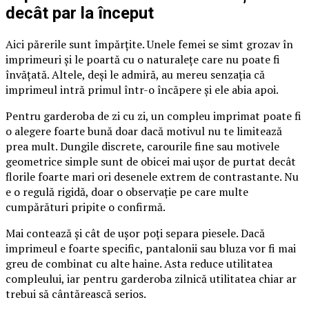
decât par la început
Aici părerile sunt împărțite. Unele femei se simt grozav în
imprimeuri și le poartă cu o naturalețe care nu poate fi
învățată. Altele, deși le admiră, au mereu senzația că
imprimeul intră primul într-o încăpere și ele abia apoi.
Pentru garderoba de zi cu zi, un compleu imprimat poate fi
o alegere foarte bună doar dacă motivul nu te limitează
prea mult. Dungile discrete, carourile fine sau motivele
geometrice simple sunt de obicei mai ușor de purtat decât
florile foarte mari ori desenele extrem de contrastante. Nu
e o regulă rigidă, doar o observație pe care multe
cumpărături pripite o confirmă.
Mai contează și cât de ușor poți separa piesele. Dacă
imprimeul e foarte specific, pantalonii sau bluza vor fi mai
greu de combinat cu alte haine. Asta reduce utilitatea
compleului, iar pentru garderoba zilnică utilitatea chiar ar
trebui să cântărească serios.