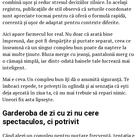
combină ușor și reduc stresul deciziilor zilnice. În același
registru, publicațiile de stil observă că seturile coordonate
sunt apreciate tocmai pentru că oferă o formulă rapidă,
coerentă și ușor de adaptat pentru contexte diferite.
Aici apare farmecul lor real. Nu doar că arată bine
împreună, dar pot fi despărțite și purtate separat, ceea ce
înseamnă că un singur compleu bun poate da naștere la
mai multe ținute. Bluza merge cu jeanși, pantalonii merg cu
o cămașă simplă, iar dintr-odată hainele tale lucrează mai
inteligent.
Mai e ceva. Un compleu bun îți dă o anumită siguranță. Te
îmbraci repede, te privești în oglindă și ai senzația că ești
deja așezată în ziua ta, că nu mai trebuie să repari nimic.
Uneori fix asta lipsește.
Garderoba de zi cu zi nu cere
spectaculos, ci potrivit
Când alegi un compleu pentru purtare frecventă, tentația e