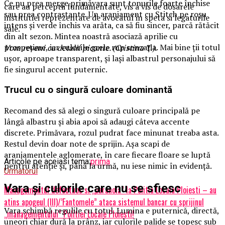
Ce nu prea merge primăvara sunt tonurile foarte închise
care au perceptii fundamentate, vis a vis de dosarele
sau prea contrastante. Un aranjament cu Stitch pe roșu
institutiei reprezentate de avocatul in speta si legaturile
intens și verde închis va arăta, ca să fiu sincer, parcă rătăcit
sale.
din alt sezon. Mintea noastră asociază aprilie cu
prospețime, iar culorile grele rup senzația. Mai bine ții totul
Vom reveni cu detalii picante. (Cristina T.).
ușor, aproape transparent, și lași albastrul personajului să
fie singurul accent puternic.
Trucul cu o singură culoare dominantă
Recomand des să alegi o singură culoare principală pe
lângă albastru și abia apoi să adaugi câteva accente
discrete. Primăvara, rozul pudrat face minunat treaba asta.
Restul devin doar note de sprijin. Așa scapi de
aranjamentele aglomerate, în care fiecare floare se luptă
Articole pe aceiasi tema:
prima
pentru atenție și, până la urmă, nu iese nimic în evidență.
Urmatorul
Vara și culorile care nu se sfiesc
Managementul defectuos si „paranoia” la Politia Locala Ploiesti – au
atins apogeul (III)/’Fantomele” ataca sistemul bancar cu sprijinul
Vara schimbă regulile cu totul. Lumina e puternică, directă,
„managementului” Politiei Locale Ploiesti!
uneori chiar dură la prânz, iar culorile palide se topesc sub