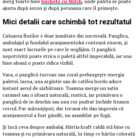
merg foarte bine
buchete cu Stitch
, unde paleta se poate
ajusta după sezon și după persoana care îl primește.
Mici detalii care schimbă tot rezultatul
Culoarea florilor e doar jumătate din socoteală. Panglica,
ambalajul și fundalul aranjamentului contează enorm, și
sunt exact lucrurile pe care le neglijăm. O panglică
nepotrivită poate strica o paletă altfel impecabilă, iar una
bine aleasă o poate ridica vizibil.
Vara, o panglică turcoaz sau coral prelungește energia
paletei. Iarna, una argintie sau de catifea bordo aduce
instant aerul de sărbătoare. Toamna merge un satin
caramel sau o sfoară naturală, rustică, iar primăvara o
panglică de in deschis sau una roz pudrat închide frumos
cercul. Par mărunțișuri, dar tocmai ele dau impresia că
aranjamentul a fost gândit, nu asamblat pe fugă.
Și încă ceva despre ambalaj. Hârtia kraft caldă stă bine cu
toamna și cu primăvara naturală, în timp ce hârtia colorată