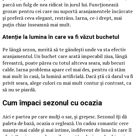
parcă un fulg de nea ridicat în jurul lui. Funcționează
grozav pentru cei care nu suportă aranjamentele încărcate
și preferă ceva elegant, restrâns. Iarna, ce-i drept, mai
puțin chiar înseamnă mai mult.
Atenție la lumina în care va fi văzut buchetul
Pe lângă sezon, merită să te gândești unde va sta efectiv
aranjamentul. Un buchet care arată impecabil ziua, lângă
fereastră, poate părea cu totul altceva seara, sub becuri
calde. Iarna problema apare cel mai des, pentru că stăm
mai mult în casă, la lumină artificială. Dacă știi că darul va fi
privit seara, alege culori cu mai mult contur și contrast, ca
să nu se piardă.
Cum împaci sezonul cu ocazia
Aici e partea pe care mulți o sar, și greșesc. Sezonul îți dă
paleta de bază, ocazia o reglează. Un cadou romantic cere
nuanțe mai calde și mai intime, indiferent de luna în care îl