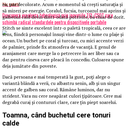
ea, par decolorate. Acum e momentul să crești saturația și
Nu ratati
să mizezi pe energie. Coralul, fucsia, turcoazul mai aprins și
Descoperă excelența tehnologică prin inovațiile TCL-CSOT care
galbenul cald devin dintr-odată potrivite, ba chiar de dorit.
schimbă radical standardele pentru dispozitivele portabile
Stitch se simte excelent într-o paletă tropicală, ceea ce are
sens, fiindcă personajul însuși vine dintr-o lume cu plaje și
ocean. Un buchet pe coral și turcoaz, cu mici accente verzi
de palmier, prinde fix atmosfera de vacanță. E genul de
aranjament care merge la o petrecere în aer liber sau ca
dar pentru cineva care pleacă în concediu. Culoarea spune
deja jumătate din poveste.
Dacă persoana e mai temperată la gust, poți alege o
variantă blândă a verii, cu albastru senin, alb și un singur
accent de galben sau coral. Rămâne luminos, dar nu
strident. Vara nu cere neapărat culori țipătoare. Cere mai
degrabă curaj și contururi clare, care țin piept soarelui.
Toamna, când buchetul cere tonuri
calde