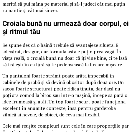
merită să pui mâna pe material și să-l judeci cât mai puțin
romantic și cât mai sincer.
Croiala bună nu urmează doar corpul, ci
și ritmul tău
Se spune des că o haină trebuie să avantajeze silueta. E
adevărat, desigur, dar formula asta e puțin prea vagă. În
viața reală, o croială bună nu doar că îți vine bine, ci te lasă
să trăiești în ea fără să te pedepsească la fiecare mișcare.
Un pantaloni foarte strâmt poate arăta impecabil în
cabinele de probă și să devină obositor după două ore. Un
sacou foarte structurat poate ridica ținuta, dar dacă nu
poți sta comod la birou sau într-o mașină, începe să pară o
idee frumoasă și atât. Un top foarte scurt poate funcționa
excelent în anumite contexte, însă pentru garderoba
zilnică ai nevoie, de obicei, de ceva mai flexibil.
Cele mai reușite compleuri sunt cele în care proporțiile par