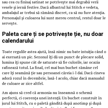
sau cea cu finisaj satinat se potrivește mai degrabă verii
vesele și iernii festive. Dacă albastrul lui Stitch e vedeta,
ambalajul ar trebui să rămână discret, ca să nu fure atenția.
Personajul și culoarea lui sunt mereu centrul, restul doar le
servește.
Paleta care ți se potrivește ție, nu doar
calendarului
Toate regulile astea ajută, însă nimic nu bate intuiția când o
ai exersată un pic. Sezonul îți dă un punct de plecare solid,
lumina îți spune cât de saturate să fie culorile, iar ocazia
rafinează totul. La final, cel mai bun buchet rămâne cel
care îți seamănă ție sau persoanei căreia i-l dai. Dacă cineva
adoră rozul în decembrie, lasă-l acolo, chiar dacă manualul
de culoare ar zice altfel.
Am ajuns să cred că armonia nu înseamnă o schemă
perfectă, ci coerența unei intenții. Un buchet construit în
jurul lui Stitch, cu o paletă gândită după anotimp și după