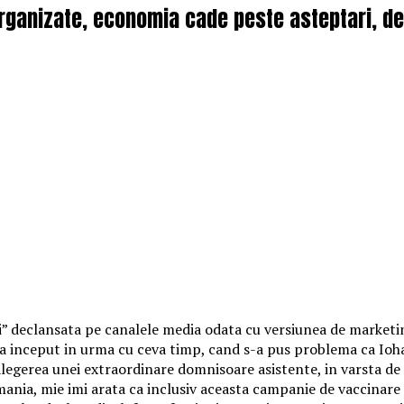
rganizate, economia cade peste asteptari, def
” declansata pe canalele media odata cu versiunea de marketin
a inceput in urma cu ceva timp, cand s-a pus problema ca Iohann
alegerea unei extraordinare domnisoare asistente, in varsta de 
ania, mie imi arata ca inclusiv aceasta campanie de vaccinare 