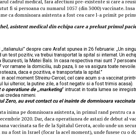
l cadrul medical, fara afectiuni pre-existente si care a reusit 
i putut fi si persoana cu numarul 1057 (din 3000) vaccinate. Ins
nume ca domnisoara asistenta a fost cea care l-a primit pe pri
ghel, asistent medical din echipa care a preluat primul pac
l ,,italianului” despre care Arafat spunea in 26 februarie: ,,Un sin
un test pozitiv, va trebui transportat la spital si internat. Un echi
 la Bucuresti, la Matei Bals. In casa respectiva mai sunt 7 persoa
7 vor ramane la domiciliu, sub paza, li se va asigura toate nevoile
teaza, daca e pozitiva, e transportata la spital.”
in acel moment Streinu-Cercel, cel care acum s-a vaccinat printre
ul lui ulterior, la putine zile, a fost negativ si a fost trimis acasa).
ot o operatiune de ,,marketing
” intrucat in toata lumea se inregist
mai credea nimeni.
tul Zero, au avut contact cu el inainte de domnisoara vaccinata 
 toata inima pe domnisoara asistenta, in primul rand pentru ca a 
 decembrie 2020. Dar, daca operatiunea de astazi de debut al va
oana vaccinata sa fie de la Spitalul Gerota, acolo unde un secure
ca nu a fost in Israel (focar la acel moment), unde fusese cu o 