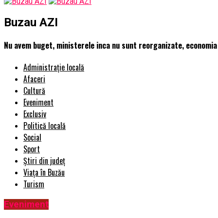
Buzau AZI
Nu avem buget, ministerele inca nu sunt reorganizate, economia 
Administrație locală
Afaceri
Cultură
Eveniment
Exclusiv
Politică locală
Social
Sport
Știri din județ
Viața în Buzău
Turism
Eveniment