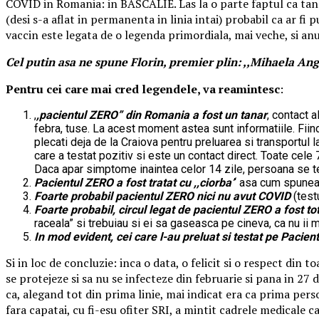
COVID in Romania: in BASCALIE. Las la o parte faptul ca tanaru
(desi s-a aflat in permanenta in linia intai) probabil ca ar f
vaccin este legata de o legenda primordiala, mai veche, si a
Cel putin asa ne spune Florin, premier plin: ,,Mihaela An
Pentru cei care mai cred legendele, va reamintesc
:
,
,pacientul ZERO” din Romania a fost un tanar
, contact a
febra, tuse. La acest moment astea sunt informatiile. Fiind 
plecati deja de la Craiova pentru preluarea si transportul
care a testat pozitiv si este un contact direct. Toate cele 
Daca apar simptome inaintea celor 14 zile, persoana se tes
Pacientul ZERO a fost tratat cu ,,ciorba’
‘ asa cum spunea 
Foarte probabil pacientul ZERO nici nu avut COVID
(test
Foarte probabil, circul legat de pacientul ZERO a fost t
raceala” si trebuiau si ei sa gaseasca pe cineva, ca nu ii 
In mod evident, cei care l-au preluat si testat pe Pacien
Si in loc de concluzie: inca o data, o felicit si o respect din
se protejeze si sa nu se infecteze din februarie si pana in 27
ca, alegand tot din prima linie, mai indicat era ca prima pers
fara capatai, cu fi-esu ofiter SRI, a mintit cadrele medicale 