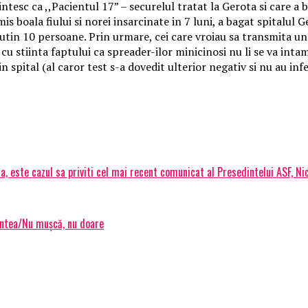
mintesc ca ,,Pacientul 17” – securelul tratat la Gerota si care a
mis boala fiului si norei insarcinate in 7 luni, a bagat spitalul
tin 10 persoane. Prin urmare, cei care vroiau sa transmita un m
 cu stiinta faptului ca spreader-ilor minicinosi nu li se va int
 spital (al caror test s-a dovedit ulterior negativ si nu au inf
este cazul sa priviti cel mai recent comunicat al Presedintelui ASF, N
mintea/Nu mușcă, nu doare