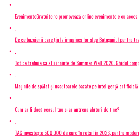
EvenimenteGratuite.ro promovează online evenimentele cu acces
De ce buzoienii care țin la imaginea lor aleg Botoșaniul pentru 
Tot ce trebuie sa stii inainte de Summer Well 2026. Ghidul compl
Mașinile de spălat și uscătoarele bazate pe inteligență artificială
Cum ar fi dacă ceasul tău s-ar antrena alături de tine?
TAG investește 500.000 de euro în retail în 2026, pentru modern