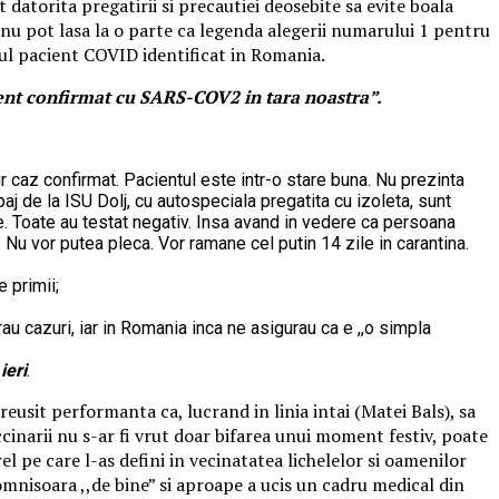
datorita pregatirii si precautiei deosebite sa evite boala
a nu pot lasa la o parte ca legenda alegerii numarului 1 pentru
mul pacient COVID identificat in Romania.
ient confirmat cu SARS-COV2 in tara noastra”.
gur caz confirmat. Pacientul este intr-o stare buna. Nu prezinta
paj de la ISU Dolj, cu autospeciala pregatita cu izoleta, sunt
ne. Toate au testat negativ. Insa avand in vedere ca persoana
. Nu vor putea pleca. Vor ramane cel putin 14 zile in carantina.
 primii;
rau cazuri, iar in Romania inca ne asigurau ca e ,,o simpla
ieri
.
reusit performanta ca, lucrand in linia intai (Matei Bals), sa
ccinarii nu s-ar fi vrut doar bifarea unui moment festiv, poate
l pe care l-as defini in vecinatatea lichelelor si oamenilor
domnisoara ,,de bine” si aproape a ucis un cadru medical din