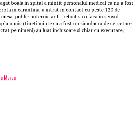
 bagat boala in spital a mintit personalul medical ca nu a fost
 Gerota in carantina, a intrat in contact cu peste 120 de
esaj public puternic ar fi trebuit sa o faca in sensul
ampla nimic (tineti minte ca a fost un simulacru de cercetare
ectat pe nimeni) au luat inchisoare si chiar cu executare,
icu Marcu