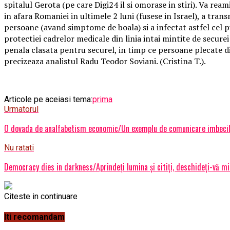
spitalul Gerota (pe care Digi24 il si omorase in stiri). Va rea
in afara Romaniei in ultimele 2 luni (fusese in Israel), a trans
persoane (avand simptome de boala) si a infectat astfel cel pu
protectiei cadrelor medicale din linia intai mintite de securei
penala clasata pentru securel, in timp ce persoane plecate din
precizeaza analistul Radu Teodor Soviani. (Cristina T.).
Articole pe aceiasi tema:
prima
Urmatorul
O dovada de analfabetism economic/Un exemplu de comunicare imbecila, 
Nu ratati
Democracy dies in darkness/Aprindeți lumina și citiți, deschideți-vă 
Citeste in continuare
Iti recomandam