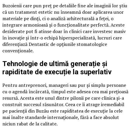
Buzoienii care pun preț pe detaliile fine ale imaginii lor știu
că un tratament estetic nu înseamnă doar aplicarea unor
materiale pe dinți, ci o analiză arhitecturală a feței, o
integrare armonioasă și o funcționalitate perfectă. Aceste
deziderate pot fi atinse doar în clinici care investesc masiv
în inovație și într-o echipă hiperspecializată, lucruri care
diferențiază Dentastic de opțiunile stomatologice
convenționale.
Tehnologie de ultimă generație și
rapiditate de execuție la superlativ
Pentru antreprenori, manageri sau pur și simplu persoane
cu o agendă încărcată, timpul este adesea cea mai prețioasă
resursă. Acesta este unul dintre pilonii pe care clinica și-a
construit succesul răsunător. Ceea ce îi atrage iremediabil
pe pacienții din Buzău este rapiditatea de execuție la cele
mai înalte standarde internaționale, fără a face absolut
niciun rabat de la calitate.