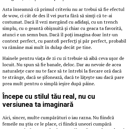
Asta înseamnă că primul criteriu nu ar trebui să fie efectul
de wow, ci cât de des îl vei purta fără să simți că te-ai
costumat. Dacă îl vezi mergând cu adidași, cu un trench
simplu, cu o geantă obișnuită și chiar cu geaca ta favorită,
atunci e un semn bun. Dacă îl poți imagina doar într-un
context perfect, cu pantofi perfecți și păr perfect, probabil
va rămâne mai mult în dulap decât pe tine.
Hainele pentru viața de zi cu zi trebuie să aibă ceva ușor de
locuit. Nu spun să fie banale, deloc. Dar au nevoie de acea
naturalețe care nu te face să te întrebi la fiecare oră dacă
te strânge, dacă se șifonează, dacă te lățește sau dacă pare
prea mult pentru o simplă ieșire după pâine.
Începe cu stilul tău real, nu cu
versiunea ta imaginară
Aici, sincer, multe cumpărături o iau razna. Nu fiindcă
femeile nu știu ce le place, ci fiindcă uneori cumpără