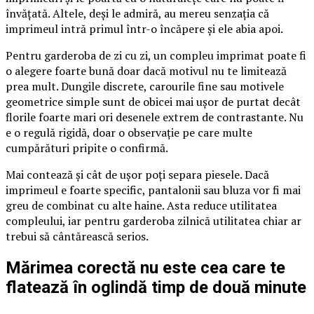
învățată. Altele, deși le admiră, au mereu senzația că
imprimeul intră primul într-o încăpere și ele abia apoi.
Pentru garderoba de zi cu zi, un compleu imprimat poate fi
o alegere foarte bună doar dacă motivul nu te limitează
prea mult. Dungile discrete, carourile fine sau motivele
geometrice simple sunt de obicei mai ușor de purtat decât
florile foarte mari ori desenele extrem de contrastante. Nu
e o regulă rigidă, doar o observație pe care multe
cumpărături pripite o confirmă.
Mai contează și cât de ușor poți separa piesele. Dacă
imprimeul e foarte specific, pantalonii sau bluza vor fi mai
greu de combinat cu alte haine. Asta reduce utilitatea
compleului, iar pentru garderoba zilnică utilitatea chiar ar
trebui să cântărească serios.
Mărimea corectă nu este cea care te
flatează în oglindă timp de două minute