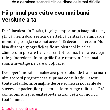
de a gestiona scenarii clinice dintre cele mai dificile.
Fă primul pas către cea mai bună
versiune a ta
Dacă locuiești în Buzău, înțelegi importanța imaginii tale și
știi că meriți doar servicii de estetică dentară la standarde
mondiale, soluția este mai accesibilă decât ai fi crezut. Nu
lăsa distanța geografică să fie un obstacol în calea
zâmbetului pe care l-ai visat dintotdeauna. Calitatea vieții
tale și încrederea în propriile forțe reprezintă cea mai
sigură investiție pe care o poți face.
Descoperă inovația, analizează portofoliul de transformări
uimitoare și programează-ți prima consultație. Găsești
toate detaliile, informațiile despre echipă și poveștile de
succes ale pacienților pe dentastic.ro. Alege calitatea fără
compromisuri și pregătește-te să zâmbești din nou cu
toată inima!
Citeste in continuare