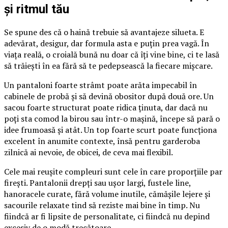
și ritmul tău
Se spune des că o haină trebuie să avantajeze silueta. E
adevărat, desigur, dar formula asta e puțin prea vagă. În
viața reală, o croială bună nu doar că îți vine bine, ci te lasă
să trăiești în ea fără să te pedepsească la fiecare mișcare.
Un pantaloni foarte strâmt poate arăta impecabil în
cabinele de probă și să devină obositor după două ore. Un
sacou foarte structurat poate ridica ținuta, dar dacă nu
poți sta comod la birou sau într-o mașină, începe să pară o
idee frumoasă și atât. Un top foarte scurt poate funcționa
excelent în anumite contexte, însă pentru garderoba
zilnică ai nevoie, de obicei, de ceva mai flexibil.
Cele mai reușite compleuri sunt cele în care proporțiile par
firești. Pantalonii drepți sau ușor largi, fustele line,
hanoracele curate, fără volume inutile, cămășile lejere și
sacourile relaxate tind să reziste mai bine în timp. Nu
fiindcă ar fi lipsite de personalitate, ci fiindcă nu depind
excesiv de o modă trecătoare.