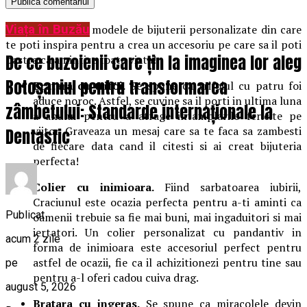
Viața în Buzău
Iata doar cateva modele de bijuterii personalizate din care
te poti inspira pentru a crea un accesoriu pe care sa il poti
De ce buzoienii care țin la imaginea lor aleg
pastra ca amintire toata viata!
Botoșaniul pentru transformarea
Bratara cu trifoi.
Se spune ca trifoiul cu patru foi
aduce noroc. Astfel, se cuvine sa il porti in ultima luna
zâmbetului: Standarde internaționale la
a anului pentru a atrage intamplarile fericite pe
viitor. Graveaza un mesaj care sa te faca sa zambesti
Dentastic
de fiecare data cand il citesti si ai creat bijuteria
perfecta!
Colier cu inimioara.
Fiind sarbatoarea iubirii,
Craciunul este ocazia perfecta pentru a-ti aminti ca
Publicat
oamenii trebuie sa fie mai buni, mai ingaduitori si mai
iertatori. Un colier personalizat cu pandantiv in
acum 2 zile
forma de inimioara este accesoriul perfect pentru
astfel de ocazii, fie ca il achizitionezi pentru tine sau
pe
pentru a-l oferi cadou cuiva drag.
august 5, 2026
Bratara cu ingeras.
Se spune ca miracolele devin