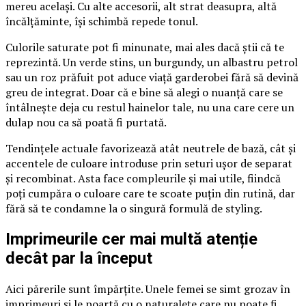
mereu același. Cu alte accesorii, alt strat deasupra, altă
încălțăminte, își schimbă repede tonul.
Culorile saturate pot fi minunate, mai ales dacă știi că te
reprezintă. Un verde stins, un burgundy, un albastru petrol
sau un roz prăfuit pot aduce viață garderobei fără să devină
greu de integrat. Doar că e bine să alegi o nuanță care se
întâlnește deja cu restul hainelor tale, nu una care cere un
dulap nou ca să poată fi purtată.
Tendințele actuale favorizează atât neutrele de bază, cât și
accentele de culoare introduse prin seturi ușor de separat
și recombinat. Asta face compleurile și mai utile, fiindcă
poți cumpăra o culoare care te scoate puțin din rutină, dar
fără să te condamne la o singură formulă de styling.
Imprimeurile cer mai multă atenție
decât par la început
Aici părerile sunt împărțite. Unele femei se simt grozav în
imprimeuri și le poartă cu o naturalețe care nu poate fi