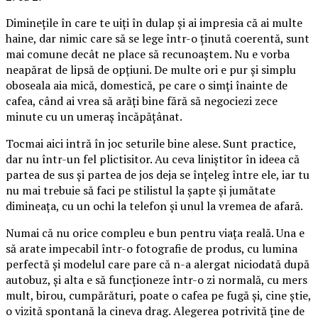
Diminețile în care te uiți în dulap și ai impresia că ai multe
haine, dar nimic care să se lege într-o ținută coerentă, sunt
mai comune decât ne place să recunoaștem. Nu e vorba
neapărat de lipsă de opțiuni. De multe ori e pur și simplu
oboseala aia mică, domestică, pe care o simți înainte de
cafea, când ai vrea să arăți bine fără să negociezi zece
minute cu un umeraș încăpățânat.
Tocmai aici intră în joc seturile bine alese. Sunt practice,
dar nu într-un fel plictisitor. Au ceva liniștitor în ideea că
partea de sus și partea de jos deja se înțeleg între ele, iar tu
nu mai trebuie să faci pe stilistul la șapte și jumătate
dimineața, cu un ochi la telefon și unul la vremea de afară.
Numai că nu orice compleu e bun pentru viața reală. Una e
să arate impecabil într-o fotografie de produs, cu lumina
perfectă și modelul care pare că n-a alergat niciodată după
autobuz, și alta e să funcționeze într-o zi normală, cu mers
mult, birou, cumpărături, poate o cafea pe fugă și, cine știe,
o vizită spontană la cineva drag. Alegerea potrivită ține de