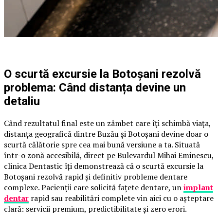
O scurtă excursie la Botoșani rezolvă
problema: Când distanța devine un
detaliu
Când rezultatul final este un zâmbet care îți schimbă viața,
distanța geografică dintre Buzău și Botoșani devine doar o
scurtă călătorie spre cea mai bună versiune a ta. Situată
într-o zonă accesibilă, direct pe Bulevardul Mihai Eminescu,
clinica Dentastic îți demonstrează că o scurtă excursie la
Botoșani rezolvă rapid și definitiv probleme dentare
complexe. Pacienții care solicită fațete dentare, un
implant
dentar
rapid sau reabilitări complete vin aici cu o așteptare
clară: servicii premium, predictibilitate și zero erori.