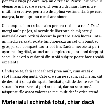
pentru o viață pe care încă nu o trăiesc. Pentru brunch-uri
elegante în fiecare weekend, pentru drumuri line între
întâlniri creative, pentru o disciplină vestimentară pe care
marțea, la ora opt, nu o mai are nimeni.
Un compleu bun trebuie ales pentru rutina ta reală. Dacă
mergi mult pe jos, ai nevoie de libertate de mișcare și
materiale care rezistă decent la purtare. Dacă lucrezi într-
un mediu relaxat, poate funcționează un set din bumbac
gros, jerseu compact sau tricot fin. Dacă ai nevoie să pari
ușor mai îngrijită, atunci un compleu cu pantaloni drepți și
sacou lejer ori o variantă din stofă subțire poate face treabă
excelentă.
Gândește-te, fără să idealizezi prea mult, cum arată o
săptămână obișnuită. Câte ore stai pe scaun, cât mergi, cât
de des intri și ieși din spații încălzite, cât de des te vezi în
situații în care vrei să pari aranjată, dar nu scorțoasă.
Răspunsurile astea valorează mai mult decât orice trend.
Materialul schimbă totul, chiar dacă