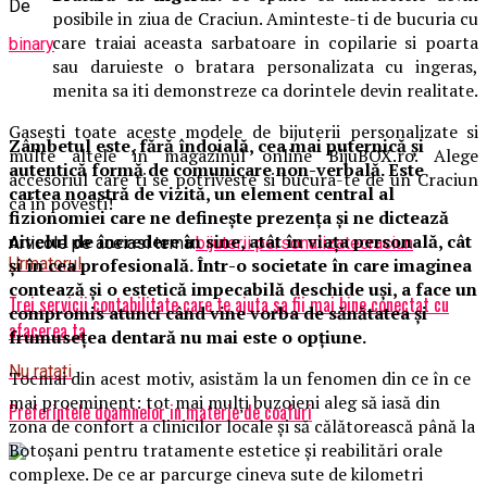
De
posibile in ziua de Craciun. Aminteste-ti de bucuria cu
care traiai aceasta sarbatoare in copilarie si poarta
binary
sau daruieste o bratara personalizata cu ingeras,
menita sa iti demonstreze ca dorintele devin realitate.
Gasesti toate aceste modele de bijuterii personalizate si
Zâmbetul este, fără îndoială, cea mai puternică și
multe altele in magazinul online BijuBOX.ro. Alege
autentică formă de comunicare non-verbală. Este
accesoriul care ti se potriveste si bucura-te de un Craciun
cartea noastră de vizită, un element central al
ca in povesti!
fizionomiei care ne definește prezența și ne dictează
nivelul de încredere în sine, atât în viața personală, cât
Articole pe aceiasi tema:
bijuterii personalizate
craciun
și în cea profesională. Într-o societate în care imaginea
Urmatorul
contează și o estetică impecabilă deschide uși, a face un
Trei servicii contabilitate care te ajuta sa fii mai bine conectat cu
compromis atunci când vine vorba de sănătatea și
afacerea ta
frumusețea dentară nu mai este o opțiune.
Nu ratati
Tocmai din acest motiv, asistăm la un fenomen din ce în ce
mai proeminent: tot mai mulți buzoieni aleg să iasă din
Preferintele doamnelor in materie de coafuri
zona de confort a clinicilor locale și să călătorească până la
Botoșani pentru tratamente estetice și reabilitări orale
complexe. De ce ar parcurge cineva sute de kilometri