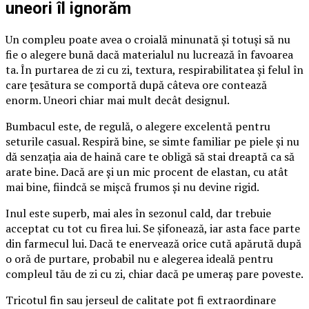
uneori îl ignorăm
Un compleu poate avea o croială minunată și totuși să nu
fie o alegere bună dacă materialul nu lucrează în favoarea
ta. În purtarea de zi cu zi, textura, respirabilitatea și felul în
care țesătura se comportă după câteva ore contează
enorm. Uneori chiar mai mult decât designul.
Bumbacul este, de regulă, o alegere excelentă pentru
seturile casual. Respiră bine, se simte familiar pe piele și nu
dă senzația aia de haină care te obligă să stai dreaptă ca să
arate bine. Dacă are și un mic procent de elastan, cu atât
mai bine, fiindcă se mișcă frumos și nu devine rigid.
Inul este superb, mai ales în sezonul cald, dar trebuie
acceptat cu tot cu firea lui. Se șifonează, iar asta face parte
din farmecul lui. Dacă te enervează orice cută apărută după
o oră de purtare, probabil nu e alegerea ideală pentru
compleul tău de zi cu zi, chiar dacă pe umeraș pare poveste.
Tricotul fin sau jerseul de calitate pot fi extraordinare