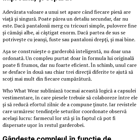
Adevărata valoare a unui set apare când fiecare piesă are
viață și singură. Poate părea un detaliu secundar, dar nu
este. Dacă pantalonii merg cu tricouri simple, pulovere fine
și cămăși albe, ai câștigat enorm. Dacă partea de sus se
potrivește cu jeanși, fuste sau pantaloni drepți, și mai bine.
Așa se construiește o garderobă inteligentă, nu doar una
ordonată. Un compleu purtat doar în formula lui originală
poate fi frumos, dar nu foarte eficient. În schimb, unul care
se desface în două sau chiar trei direcții diferite te ajută să
scoți mai mult din fiecare cumpărătură.
Who What Wear subliniază tocmai această logică a capsulei
vestimentare, în care piesele trebuie să colaboreze între ele
și să reducă efortul zilnic de a compune ținute. Iar revistele
care urmăresc tendințele seturilor coordonate observă
același lucru: farmecul lor stă și în faptul că pot fi
dispersate ușor în restul garderobei.
Gândește compleul în funcție de