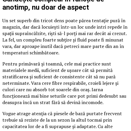
anotimp, nu doar de aspect
Un set superb din tricot dens poate părea tentație pură în
magazin, dar dacă locuiești într-un loc unde intri repede în
spații supraîncălzite, riști să-l porți mai rar decât ai crezut.
La fel, un compleu foarte subțire și fluid poate fi minunat
vara, dar aproape inutil dacă petreci mare parte din an în
temperaturi schimbătoare.
Pentru primăvară și toamnă, cele mai practice sunt
materialele medii, suficient de ușoare cât să permită
stratificarea și suficient de consistente cât să nu pară
neterminate. Vara cere fibre respirabile, croieli lejere și
culori care nu absorb tot soarele din oraș. Iarna
funcționează mai bine seturile care pot primi dedesubt sau
deasupra încă un strat fără să devină incomode.
Vogue atrage atenția că piesele de bază purtate frecvent
trebuie să reziste de la un sezon la altul tocmai prin
capacitatea lor de a fi suprapuse și adaptate. Cu alte