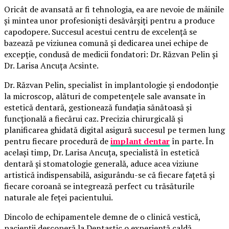
Oricât de avansată ar fi tehnologia, ea are nevoie de mâinile
și mintea unor profesioniști desăvârșiți pentru a produce
capodopere. Succesul acestui centru de excelență se
bazează pe viziunea comună și dedicarea unei echipe de
excepție, condusă de medicii fondatori: Dr. Răzvan Pelin și
Dr. Larisa Ancuța Acsinte.
Dr. Răzvan Pelin, specialist în implantologie și endodonție
la microscop, alături de competențele sale avansate în
estetică dentară, gestionează fundația sănătoasă și
funcțională a fiecărui caz. Precizia chirurgicală și
planificarea ghidată digital asigură succesul pe termen lung
pentru fiecare procedură de
implant dentar
în parte. În
același timp, Dr. Larisa Ancuța, specialistă în estetică
dentară și stomatologie generală, aduce acea viziune
artistică indispensabilă, asigurându-se că fiecare fațetă și
fiecare coroană se integrează perfect cu trăsăturile
naturale ale feței pacientului.
Dincolo de echipamentele demne de o clinică vestică,
pacienții descoperă la Dentastic o experiență caldă,