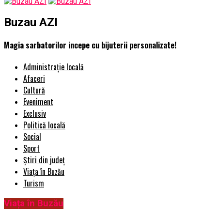
Buzau AZI
Magia sarbatorilor incepe cu bijuterii personalizate!
Administrație locală
Afaceri
Cultură
Eveniment
Exclusiv
Politică locală
Social
Sport
Știri din județ
Viața în Buzău
Turism
Viața în Buzău