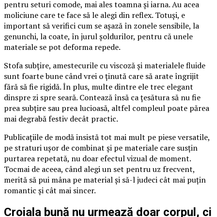
pentru seturi comode, mai ales toamna și iarna. Au acea
moliciune care te face să le alegi din reflex. Totuși, e
important să verifici cum se așază în zonele sensibile, la
genunchi, la coate, în jurul șoldurilor, pentru că unele
materiale se pot deforma repede.
Stofa subțire, amestecurile cu viscoză și materialele fluide
sunt foarte bune când vrei o ținută care să arate îngrijit
fără să fie rigidă. În plus, multe dintre ele trec elegant
dinspre zi spre seară. Contează însă ca țesătura să nu fie
prea subțire sau prea lucioasă, altfel compleul poate părea
mai degrabă festiv decât practic.
Publicațiile de modă insistă tot mai mult pe piese versatile,
pe straturi ușor de combinat și pe materiale care susțin
purtarea repetată, nu doar efectul vizual de moment.
Tocmai de aceea, când alegi un set pentru uz frecvent,
merită să pui mâna pe material și să-l judeci cât mai puțin
romantic și cât mai sincer.
Croiala bună nu urmează doar corpul, ci