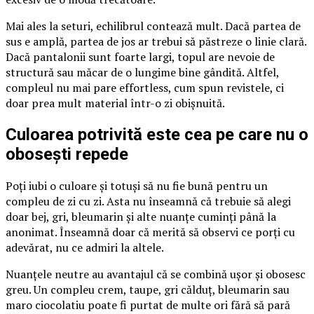
Mai ales la seturi, echilibrul contează mult. Dacă partea de
sus e amplă, partea de jos ar trebui să păstreze o linie clară.
Dacă pantalonii sunt foarte largi, topul are nevoie de
structură sau măcar de o lungime bine gândită. Altfel,
compleul nu mai pare effortless, cum spun revistele, ci
doar prea mult material într-o zi obișnuită.
Culoarea potrivită este cea pe care nu o
obosești repede
Poți iubi o culoare și totuși să nu fie bună pentru un
compleu de zi cu zi. Asta nu înseamnă că trebuie să alegi
doar bej, gri, bleumarin și alte nuanțe cuminți până la
anonimat. Înseamnă doar că merită să observi ce porți cu
adevărat, nu ce admiri la altele.
Nuanțele neutre au avantajul că se combină ușor și obosesc
greu. Un compleu crem, taupe, gri călduț, bleumarin sau
maro ciocolatiu poate fi purtat de multe ori fără să pară