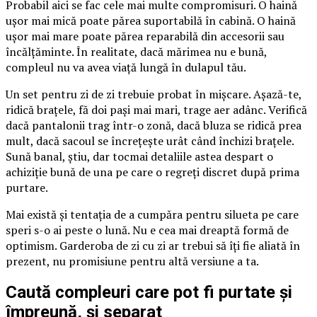
Probabil aici se fac cele mai multe compromisuri. O haină
ușor mai mică poate părea suportabilă în cabină. O haină
ușor mai mare poate părea reparabilă din accesorii sau
încălțăminte. În realitate, dacă mărimea nu e bună,
compleul nu va avea viață lungă în dulapul tău.
Un set pentru zi de zi trebuie probat în mișcare. Așază-te,
ridică brațele, fă doi pași mai mari, trage aer adânc. Verifică
dacă pantalonii trag într-o zonă, dacă bluza se ridică prea
mult, dacă sacoul se încrețește urât când închizi brațele.
Sună banal, știu, dar tocmai detaliile astea despart o
achiziție bună de una pe care o regreți discret după prima
purtare.
Mai există și tentația de a cumpăra pentru silueta pe care
speri s-o ai peste o lună. Nu e cea mai dreaptă formă de
optimism. Garderoba de zi cu zi ar trebui să îți fie aliată în
prezent, nu promisiune pentru altă versiune a ta.
Caută compleuri care pot fi purtate și
împreună, și separat