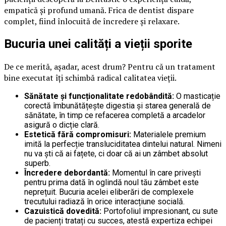
empatică și profund umană. Frica de dentist dispare
complet, fiind înlocuită de încredere și relaxare.
Bucuria unei calități a vieții sporite
De ce merită, așadar, acest drum? Pentru că un tratament
bine executat îți schimbă radical calitatea vieții.
Sănătate și funcționalitate redobândită:
O masticație
corectă îmbunătățește digestia și starea generală de
sănătate, în timp ce refacerea completă a arcadelor
asigură o dicție clară.
Estetică fără compromisuri:
Materialele premium
imită la perfecție transluciditatea dintelui natural. Nimeni
nu va ști că ai fațete, ci doar că ai un zâmbet absolut
superb.
Încredere debordantă:
Momentul în care privești
pentru prima dată în oglindă noul tău zâmbet este
neprețuit. Bucuria acelei eliberări de complexele
trecutului radiază în orice interacțiune socială.
Cazuistică dovedită:
Portofoliul impresionant, cu sute
de pacienți tratați cu succes, atestă expertiza echipei