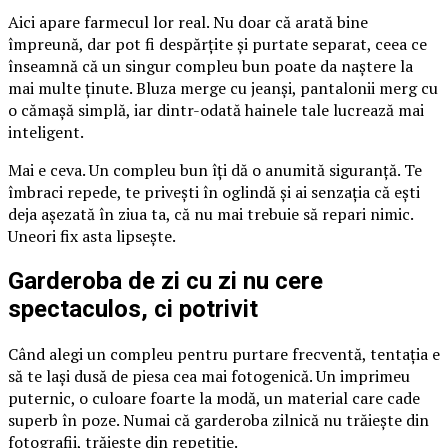
Aici apare farmecul lor real. Nu doar că arată bine
împreună, dar pot fi despărțite și purtate separat, ceea ce
înseamnă că un singur compleu bun poate da naștere la
mai multe ținute. Bluza merge cu jeanși, pantalonii merg cu
o cămașă simplă, iar dintr-odată hainele tale lucrează mai
inteligent.
Mai e ceva. Un compleu bun îți dă o anumită siguranță. Te
îmbraci repede, te privești în oglindă și ai senzația că ești
deja așezată în ziua ta, că nu mai trebuie să repari nimic.
Uneori fix asta lipsește.
Garderoba de zi cu zi nu cere
spectaculos, ci potrivit
Când alegi un compleu pentru purtare frecventă, tentația e
să te lași dusă de piesa cea mai fotogenică. Un imprimeu
puternic, o culoare foarte la modă, un material care cade
superb în poze. Numai că garderoba zilnică nu trăiește din
fotografii, trăiește din repetiție.