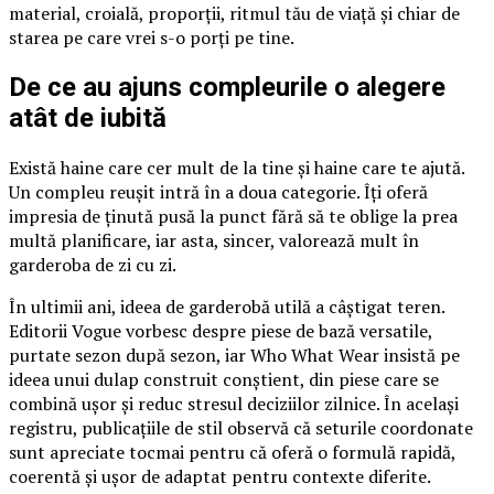
material, croială, proporții, ritmul tău de viață și chiar de
starea pe care vrei s-o porți pe tine.
De ce au ajuns compleurile o alegere
atât de iubită
Există haine care cer mult de la tine și haine care te ajută.
Un compleu reușit intră în a doua categorie. Îți oferă
impresia de ținută pusă la punct fără să te oblige la prea
multă planificare, iar asta, sincer, valorează mult în
garderoba de zi cu zi.
În ultimii ani, ideea de garderobă utilă a câștigat teren.
Editorii Vogue vorbesc despre piese de bază versatile,
purtate sezon după sezon, iar Who What Wear insistă pe
ideea unui dulap construit conștient, din piese care se
combină ușor și reduc stresul deciziilor zilnice. În același
registru, publicațiile de stil observă că seturile coordonate
sunt apreciate tocmai pentru că oferă o formulă rapidă,
coerentă și ușor de adaptat pentru contexte diferite.