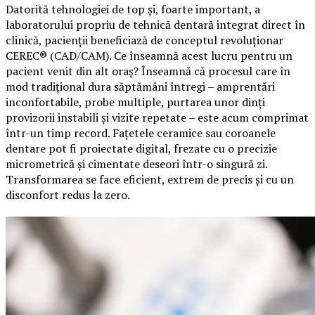
Datorită tehnologiei de top și, foarte important, a
laboratorului propriu de tehnică dentară integrat direct în
clinică, pacienții beneficiază de conceptul revoluționar
CEREC® (CAD/CAM). Ce înseamnă acest lucru pentru un
pacient venit din alt oraș? Înseamnă că procesul care în
mod tradițional dura săptămâni întregi – amprentări
inconfortabile, probe multiple, purtarea unor dinți
provizorii instabili și vizite repetate – este acum comprimat
într-un timp record. Fațetele ceramice sau coroanele
dentare pot fi proiectate digital, frezate cu o precizie
micrometrică și cimentate deseori într-o singură zi.
Transformarea se face eficient, extrem de precis și cu un
disconfort redus la zero.