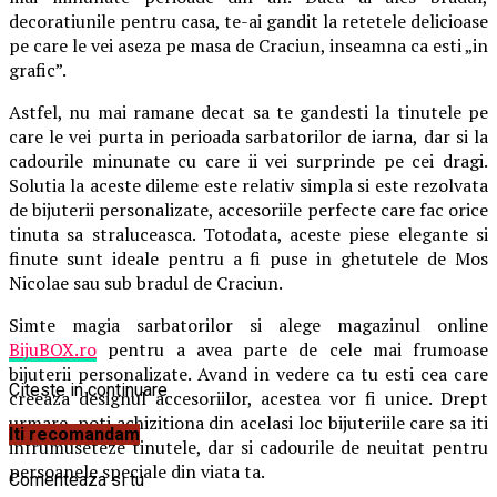
decoratiunile pentru casa, te-ai gandit la retetele delicioase
pe care le vei aseza pe masa de Craciun, inseamna ca esti „in
grafic”.
Astfel, nu mai ramane decat sa te gandesti la tinutele pe
care le vei purta in perioada sarbatorilor de iarna, dar si la
cadourile minunate cu care ii vei surprinde pe cei dragi.
Solutia la aceste dileme este relativ simpla si este rezolvata
de bijuterii personalizate, accesoriile perfecte care fac orice
tinuta sa straluceasca. Totodata, aceste piese elegante si
finute sunt ideale pentru a fi puse in ghetutele de Mos
Nicolae sau sub bradul de Craciun.
Simte magia sarbatorilor si alege magazinul online
BijuBOX.ro
pentru a avea parte de cele mai frumoase
bijuterii personalizate. Avand in vedere ca tu esti cea care
Citeste in continuare
creeaza designul accesoriilor, acestea vor fi unice. Drept
urmare, poti achizitiona din acelasi loc bijuteriile care sa iti
Iti recomandam
infrumuseteze tinutele, dar si cadourile de neuitat pentru
persoanele speciale din viata ta.
Comenteaza si tu