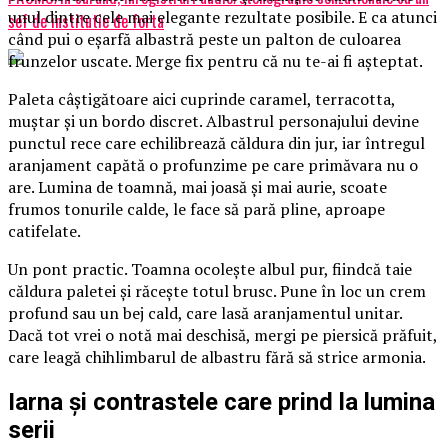
unul dintre cele mai elegante rezultate posibile. E ca atunci
sef de institutie de forta
când pui o eșarfă albastră peste un palton de culoarea
frunzelor uscate. Merge fix pentru că nu te-ai fi așteptat.
Paleta câștigătoare aici cuprinde caramel, terracotta,
muștar și un bordo discret. Albastrul personajului devine
punctul rece care echilibrează căldura din jur, iar întregul
aranjament capătă o profunzime pe care primăvara nu o
are. Lumina de toamnă, mai joasă și mai aurie, scoate
frumos tonurile calde, le face să pară pline, aproape
catifelate.
Un pont practic. Toamna ocolește albul pur, fiindcă taie
căldura paletei și răcește totul brusc. Pune în loc un crem
profund sau un bej cald, care lasă aranjamentul unitar.
Dacă tot vrei o notă mai deschisă, mergi pe piersică prăfuit,
care leagă chihlimbarul de albastru fără să strice armonia.
Iarna și contrastele care prind la lumina
serii