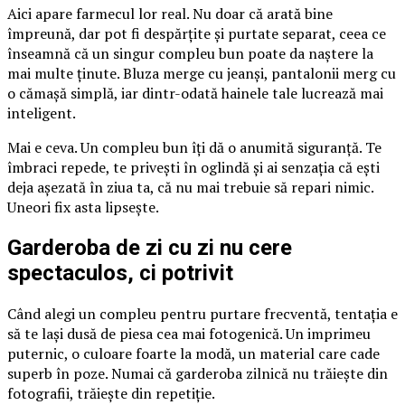
Aici apare farmecul lor real. Nu doar că arată bine
împreună, dar pot fi despărțite și purtate separat, ceea ce
înseamnă că un singur compleu bun poate da naștere la
mai multe ținute. Bluza merge cu jeanși, pantalonii merg cu
o cămașă simplă, iar dintr-odată hainele tale lucrează mai
inteligent.
Mai e ceva. Un compleu bun îți dă o anumită siguranță. Te
îmbraci repede, te privești în oglindă și ai senzația că ești
deja așezată în ziua ta, că nu mai trebuie să repari nimic.
Uneori fix asta lipsește.
Garderoba de zi cu zi nu cere
spectaculos, ci potrivit
Când alegi un compleu pentru purtare frecventă, tentația e
să te lași dusă de piesa cea mai fotogenică. Un imprimeu
puternic, o culoare foarte la modă, un material care cade
superb în poze. Numai că garderoba zilnică nu trăiește din
fotografii, trăiește din repetiție.