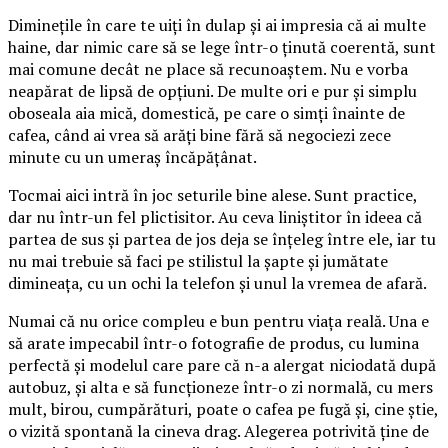
Diminețile în care te uiți în dulap și ai impresia că ai multe
haine, dar nimic care să se lege într-o ținută coerentă, sunt
mai comune decât ne place să recunoaștem. Nu e vorba
neapărat de lipsă de opțiuni. De multe ori e pur și simplu
oboseala aia mică, domestică, pe care o simți înainte de
cafea, când ai vrea să arăți bine fără să negociezi zece
minute cu un umeraș încăpățânat.
Tocmai aici intră în joc seturile bine alese. Sunt practice,
dar nu într-un fel plictisitor. Au ceva liniștitor în ideea că
partea de sus și partea de jos deja se înțeleg între ele, iar tu
nu mai trebuie să faci pe stilistul la șapte și jumătate
dimineața, cu un ochi la telefon și unul la vremea de afară.
Numai că nu orice compleu e bun pentru viața reală. Una e
să arate impecabil într-o fotografie de produs, cu lumina
perfectă și modelul care pare că n-a alergat niciodată după
autobuz, și alta e să funcționeze într-o zi normală, cu mers
mult, birou, cumpărături, poate o cafea pe fugă și, cine știe,
o vizită spontană la cineva drag. Alegerea potrivită ține de