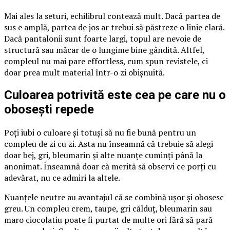
Mai ales la seturi, echilibrul contează mult. Dacă partea de
sus e amplă, partea de jos ar trebui să păstreze o linie clară.
Dacă pantalonii sunt foarte largi, topul are nevoie de
structură sau măcar de o lungime bine gândită. Altfel,
compleul nu mai pare effortless, cum spun revistele, ci
doar prea mult material într-o zi obișnuită.
Culoarea potrivită este cea pe care nu o
obosești repede
Poți iubi o culoare și totuși să nu fie bună pentru un
compleu de zi cu zi. Asta nu înseamnă că trebuie să alegi
doar bej, gri, bleumarin și alte nuanțe cuminți până la
anonimat. Înseamnă doar că merită să observi ce porți cu
adevărat, nu ce admiri la altele.
Nuanțele neutre au avantajul că se combină ușor și obosesc
greu. Un compleu crem, taupe, gri călduț, bleumarin sau
maro ciocolatiu poate fi purtat de multe ori fără să pară