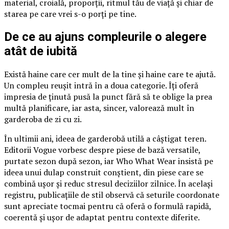
material, croială, proporții, ritmul tău de viață și chiar de
starea pe care vrei s-o porți pe tine.
De ce au ajuns compleurile o alegere
atât de iubită
Există haine care cer mult de la tine și haine care te ajută.
Un compleu reușit intră în a doua categorie. Îți oferă
impresia de ținută pusă la punct fără să te oblige la prea
multă planificare, iar asta, sincer, valorează mult în
garderoba de zi cu zi.
În ultimii ani, ideea de garderobă utilă a câștigat teren.
Editorii Vogue vorbesc despre piese de bază versatile,
purtate sezon după sezon, iar Who What Wear insistă pe
ideea unui dulap construit conștient, din piese care se
combină ușor și reduc stresul deciziilor zilnice. În același
registru, publicațiile de stil observă că seturile coordonate
sunt apreciate tocmai pentru că oferă o formulă rapidă,
coerentă și ușor de adaptat pentru contexte diferite.