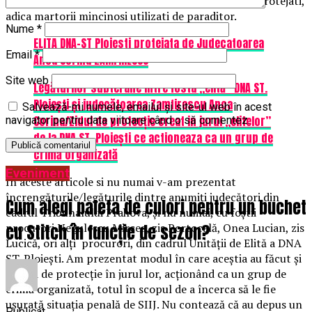
urbea noastra pe post de martori protejati si (ne) protejati,
adica martorii mincinosi utilizati de paraditor.
Nume
*
ELITA DNA-ST Ploiesti protejata de Judecatoarea
Email
*
Anca Corina ZAMFIRESCU
Site web
Legăturilor subterane între fosta „elită” DNA ST.
Ploiești și judecătoarea Zamfirescu Anca
Salvează-mi numele, emailul și site-ul web în acest
Corina/Zidul de protecție creat in jurul „elitelor”
navigator pentru data viitoare când o să comentez.
de la DNA ST. Ploiești ce actioneaza ca un grup de
crimă organizată
Eveniment
În aceste articole si nu numai v-am prezentat
încrengăturile/legăturile dintre anumiți judecători din
Cum alegi paleta de culori pentru un buchet
cadrul Tribunalului Prahova, și nu numai, cu foștii
cu Stitch în funcție de sezon?
procurori Negulescu Mircea, zis Portocală, Onea Lucian, zis
Lucică, ori alți procurori, din cadrul Unității de Elită a DNA
ST. Ploiești. Am prezentat modul în care aceștia au făcut și
fac zid de protecție în jurul lor, acționând ca un grup de
crimă organizată, totul în scopul de a încerca să le fie
ușurată situația penală de SIIJ. Nu contează că au depus un
Publicat