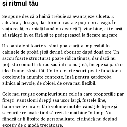
și ritmul tău
Se spune des că o haină trebuie să avantajeze silueta. E
adevărat, desigur, dar formula asta e puțin prea vagă. În
viața reală, o croială bună nu doar că îți vine bine, ci te lasă
să trăiești în ea fără să te pedepsească la fiecare mișcare.
Un pantaloni foarte strâmt poate arăta impecabil în
cabinele de probă și să devină obositor după două ore. Un
sacou foarte structurat poate ridica ținuta, dar dacă nu
poți sta comod la birou sau într-o mașină, începe să pară o
idee frumoasă și atât. Un top foarte scurt poate funcționa
excelent în anumite contexte, însă pentru garderoba
zilnică ai nevoie, de obicei, de ceva mai flexibil.
Cele mai reușite compleuri sunt cele în care proporțiile par
firești. Pantalonii drepți sau ușor largi, fustele line,
hanoracele curate, fără volume inutile, cămășile lejere și
sacourile relaxate tind să reziste mai bine în timp. Nu
fiindcă ar fi lipsite de personalitate, ci fiindcă nu depind
excesiv de o modă trecătoare.