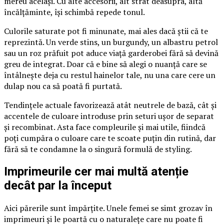
mereu același. Cu alte accesorii, alt strat deasupra, altă
încălțăminte, își schimbă repede tonul.
Culorile saturate pot fi minunate, mai ales dacă știi că te
reprezintă. Un verde stins, un burgundy, un albastru petrol
sau un roz prăfuit pot aduce viață garderobei fără să devină
greu de integrat. Doar că e bine să alegi o nuanță care se
întâlnește deja cu restul hainelor tale, nu una care cere un
dulap nou ca să poată fi purtată.
Tendințele actuale favorizează atât neutrele de bază, cât și
accentele de culoare introduse prin seturi ușor de separat
și recombinat. Asta face compleurile și mai utile, fiindcă
poți cumpăra o culoare care te scoate puțin din rutină, dar
fără să te condamne la o singură formulă de styling.
Imprimeurile cer mai multă atenție
decât par la început
Aici părerile sunt împărțite. Unele femei se simt grozav în
imprimeuri și le poartă cu o naturalețe care nu poate fi