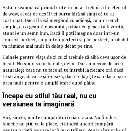
Asta înseamnă că primul criteriu nu ar trebui să fie efectul
de wow, ci cât de des îl vei purta fără să simți că te-ai
costumat. Dacă îl vezi mergând cu adidași, cu un trench
simplu, cu o geantă obișnuită și chiar cu geaca ta favorită,
atunci e un semn bun. Dacă îl poți imagina doar într-un
context perfect, cu pantofi perfecți și păr perfect, probabil
va rămâne mai mult în dulap decât pe tine.
Hainele pentru viața de zi cu zi trebuie să aibă ceva ușor de
locuit. Nu spun să fie banale, deloc. Dar au nevoie de acea
naturalețe care nu te face să te întrebi la fiecare oră dacă
te strânge, dacă se șifonează, dacă te lățește sau dacă pare
prea mult pentru o simplă ieșire după pâine.
Începe cu stilul tău real, nu cu
versiunea ta imaginară
Aici, sincer, multe cumpărături o iau razna. Nu fiindcă
femeile nu știu ce le place, ci fiindcă uneori cumpără
pentru o viață pe care încă nu o trăiesc. Pentru brunch-uri