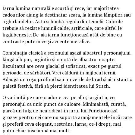
Iarna lumina naturală e scurtă și rece, iar majoritatea
cadourilor ajung la destinatar seara, la lumina lămpilor sau
a ghirlandelor. Asta schimbă regula din temelii. Culorile
trebuie să reziste luminii calde, artificiale, care altfel le
îngălbenește. De-aia iarna funcționează atât de bine cu
contraste puternice și accente metalice.
Combinația clasică a sezonului așază albastrul personajului
lângă alb pur, argintiu și o notă de albastru-noapte.
Rezultatul are ceva glacial și sofisticat, exact pe gustul
perioadei de sărbători. Vrei căldură în mijlocul iernii.
Adaugă un roșu profund sau un verde de brad și ai instant o
paletă festivă, fără să pierzi identitatea lui Stitch.
O variantă pe care o ador e cea pe alb și argintiu, cu
personajul ca unic punct de culoare. Minimalistă, curată,
parcă un fulg de nea ridicat în jurul lui. Funcționează
grozav pentru cei care nu suportă aranjamentele încărcate
și preferă ceva elegant, restrâns. Iarna, ce-i drept, mai
puțin chiar înseamnă mai mult.