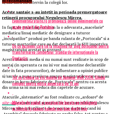
Iti recomandam
si/sau daca nu intervin la colegii lor.
Aceste santaje s-au intetit in perioada premergatoare
retinerii procurorului Negulescu Mircea.
EvenimenteGratuite.ro promovează online evenimentele cu
acces gratuit din România
In fapt, de ceva timp asistam la o adevarata „macelarie”
mediatica/linsaj mediatic de denigrare a tuturor
„inculpatilor” produsi pe banda rulanta de „Portocala” si a
tuturor martorilor care au dat declaratii la SIIJ impotriva
De ce buzoienii care țin la imaginea lor aleg Botoșaniul pentru
magistratului arestat in prezent.
transformarea zâmbetului: Standarde internaționale la
Dentastic
Aceste atacuri media si nu numai sunt realizate in scop de
santaj (in speranta ca nu isi vor mai mentine declaratiile
date in fata procurorilor), de influentare a opiniei publice
si/sau de a pune presiune asupra magistratilor care mai au
Tot ce trebuie sa stii inainte de Summer Well 2026. Ghidul
dosare in lucru fabricate de „Portocala” pentru ca acesta
complet pentru editia aniversara de 15 ani
din urma sa isi mai reduca din capetele de acuzare.
Atacurile „sistematice” au fost realizate cu „ardoare” de
Mașinile de spălat și uscătoarele bazate pe inteligență
site-uri
le apartinand apropiatilor procurorului Negulescu
Mircea, site-uri utilizate de procuror si atunci cand isi
artificială îți cunosc hainele mai bine decât tine
„trambita” dosarele fabricate cu probe false, tot pentru a