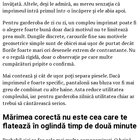
învățată. Altele, deși le admiră, au mereu senzația că
imprimeul intră primul într-o încăpere și ele abia apoi.
Pentru garderoba de zi cu zi, un compleu imprimat poate fi
o alegere foarte bună doar dacă motivul nu te limitează
prea mult. Dungile discrete, carourile fine sau motivele
geometrice simple sunt de obicei mai ușor de purtat decât
florile foarte mari ori desenele extrem de contrastante. Nu
e o regulă rigidă, doar o observație pe care multe
cumpărături pripite o confirmă.
Mai contează și cât de ușor poți separa piesele. Dacă
imprimeul e foarte specific, pantalonii sau bluza vor fi mai
greu de combinat cu alte haine. Asta reduce utilitatea
compleului, iar pentru garderoba zilnică utilitatea chiar ar
trebui să cântărească serios.
Mărimea corectă nu este cea care te
flatează în oglindă timp de două minute
Probabil aici se fac cele mai multe compromisuri. O haină