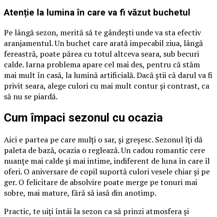
Atenție la lumina în care va fi văzut buchetul
Pe lângă sezon, merită să te gândești unde va sta efectiv
aranjamentul. Un buchet care arată impecabil ziua, lângă
fereastră, poate părea cu totul altceva seara, sub becuri
calde. Iarna problema apare cel mai des, pentru că stăm
mai mult în casă, la lumină artificială. Dacă știi că darul va fi
privit seara, alege culori cu mai mult contur și contrast, ca
să nu se piardă.
Cum împaci sezonul cu ocazia
Aici e partea pe care mulți o sar, și greșesc. Sezonul îți dă
paleta de bază, ocazia o reglează. Un cadou romantic cere
nuanțe mai calde și mai intime, indiferent de luna în care îl
oferi. O aniversare de copil suportă culori vesele chiar și pe
ger. O felicitare de absolvire poate merge pe tonuri mai
sobre, mai mature, fără să iasă din anotimp.
Practic, te uiți întâi la sezon ca să prinzi atmosfera și