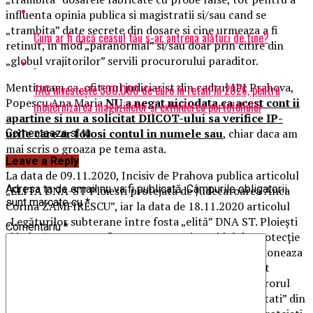
influenta opinia publica si magistratii si/sau cand se
„trambita” date secrete din dosare si cine urmeaza a fi
Cum ar fi dacă ceasul tău s-ar antrena alături de tine?
retinut, in mod „paranormal” si/sau doar prin citire din
„globul vrajitorilor” servili procurorului paraditor.
Mentionam ca, ofiterul judiciarist din cadrul IPJ Prahova,
TAG investește 500.000 de euro în retail în 2026, pentru
Popescu Ana Maria
NU a negat niciodata ca acest cont ii
modernizarea magazinelor și extinderea portofoliului
apartine si nu a solicitat DIICOT-ului sa verifice IP-
urile care ar folosi contul in numele sau
, chiar daca am
Comenteaza si tu
mai scris o groaza pe tema asta.
Leave a Reply
La data de 09.11.2020, Incisiv de Prahova publica articolul
Adresa ta de email nu va fi publicată.
Câmpurile obligatorii
„ELITA DNA-ST Ploiesti protejata de Judecatoarea Anca
sunt marcate cu
*
Corina ZAMFIRESCU”, iar la data de 18.11.2020 articolul
„Legăturilor subterane între fosta „elită” DNA ST. Ploiești
Comentariu
*
și judecătoarea Zamfirescu Anca Corina/Zidul de protecție
creat in jurul „elitelor” de la DNA ST. Ploiești ce actioneaza
ca un grup de crimă organizată”, articole ce au iritat
gruparea de crima organizata coordonata de procurorul
Negulescu Mircea, grupare din care fac parte „somitati” din