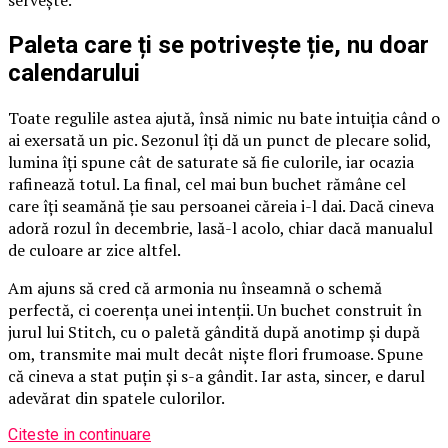
servește.
Paleta care ți se potrivește ție, nu doar
calendarului
Toate regulile astea ajută, însă nimic nu bate intuiția când o
ai exersată un pic. Sezonul îți dă un punct de plecare solid,
lumina îți spune cât de saturate să fie culorile, iar ocazia
rafinează totul. La final, cel mai bun buchet rămâne cel
care îți seamănă ție sau persoanei căreia i-l dai. Dacă cineva
adoră rozul în decembrie, lasă-l acolo, chiar dacă manualul
de culoare ar zice altfel.
Am ajuns să cred că armonia nu înseamnă o schemă
perfectă, ci coerența unei intenții. Un buchet construit în
jurul lui Stitch, cu o paletă gândită după anotimp și după
om, transmite mai mult decât niște flori frumoase. Spune
că cineva a stat puțin și s-a gândit. Iar asta, sincer, e darul
adevărat din spatele culorilor.
Citeste in continuare