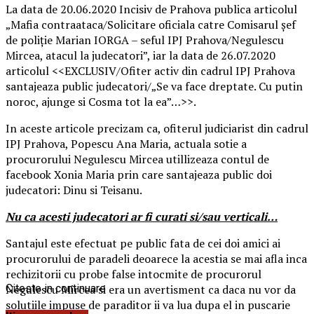
La data de 20.06.2020 Incisiv de Prahova publica articolul
„Mafia contraataca/Solicitare oficiala catre Comisarul şef
de poliţie Marian IORGA – seful IPJ Prahova/Negulescu
Mircea, atacul la judecatori”, iar la data de 26.07.2020
articolul <<EXCLUSIV/Ofiter activ din cadrul IPJ Prahova
santajeaza public judecatori/„Se va face dreptate. Cu putin
noroc, ajunge si Cosma tot la ea”…>>.
In aceste articole precizam ca, ofiterul judiciarist din cadrul
IPJ Prahova, Popescu Ana Maria, actuala sotie a
procurorului Negulescu Mircea utillizeaza contul de
facebook Xonia Maria prin care santajeaza public doi
judecatori: Dinu si Teisanu.
Nu ca acesti judecatori ar fi curati si/sau verticali…
Santajul este efectuat pe public fata de cei doi amici ai
procurorului de paradeli deoarece la acestia se mai afla inca
rechizitorii cu probe false intocmite de procurorul
Negulescu Mircea si era un avertisment ca daca nu vor da
Citeste in continuare
solutiile impuse de paraditor ii va lua dupa el in puscarie