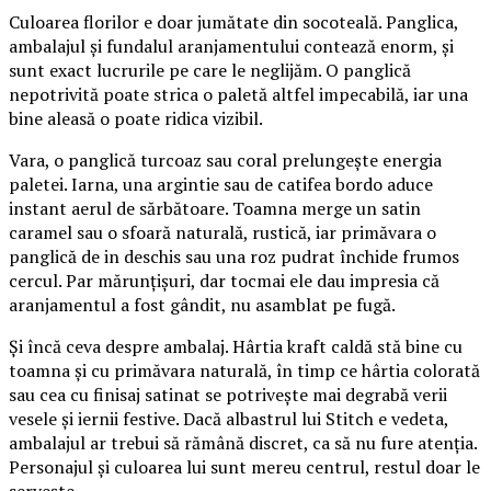
Culoarea florilor e doar jumătate din socoteală. Panglica,
ambalajul și fundalul aranjamentului contează enorm, și
sunt exact lucrurile pe care le neglijăm. O panglică
nepotrivită poate strica o paletă altfel impecabilă, iar una
bine aleasă o poate ridica vizibil.
Vara, o panglică turcoaz sau coral prelungește energia
paletei. Iarna, una argintie sau de catifea bordo aduce
instant aerul de sărbătoare. Toamna merge un satin
caramel sau o sfoară naturală, rustică, iar primăvara o
panglică de in deschis sau una roz pudrat închide frumos
cercul. Par mărunțișuri, dar tocmai ele dau impresia că
aranjamentul a fost gândit, nu asamblat pe fugă.
Și încă ceva despre ambalaj. Hârtia kraft caldă stă bine cu
toamna și cu primăvara naturală, în timp ce hârtia colorată
sau cea cu finisaj satinat se potrivește mai degrabă verii
vesele și iernii festive. Dacă albastrul lui Stitch e vedeta,
ambalajul ar trebui să rămână discret, ca să nu fure atenția.
Personajul și culoarea lui sunt mereu centrul, restul doar le