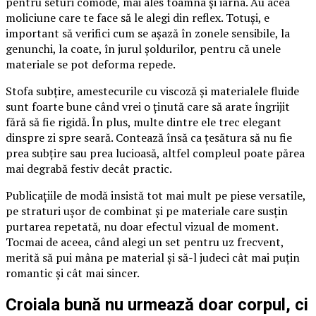
pentru seturi comode, mai ales toamna și iarna. Au acea
moliciune care te face să le alegi din reflex. Totuși, e
important să verifici cum se așază în zonele sensibile, la
genunchi, la coate, în jurul șoldurilor, pentru că unele
materiale se pot deforma repede.
Stofa subțire, amestecurile cu viscoză și materialele fluide
sunt foarte bune când vrei o ținută care să arate îngrijit
fără să fie rigidă. În plus, multe dintre ele trec elegant
dinspre zi spre seară. Contează însă ca țesătura să nu fie
prea subțire sau prea lucioasă, altfel compleul poate părea
mai degrabă festiv decât practic.
Publicațiile de modă insistă tot mai mult pe piese versatile,
pe straturi ușor de combinat și pe materiale care susțin
purtarea repetată, nu doar efectul vizual de moment.
Tocmai de aceea, când alegi un set pentru uz frecvent,
merită să pui mâna pe material și să-l judeci cât mai puțin
romantic și cât mai sincer.
Croiala bună nu urmează doar corpul, ci