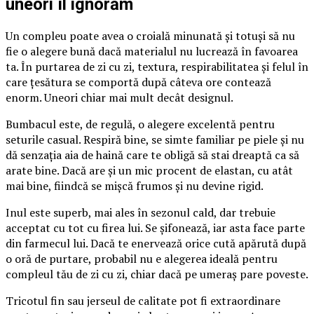
uneori îl ignorăm
Un compleu poate avea o croială minunată și totuși să nu
fie o alegere bună dacă materialul nu lucrează în favoarea
ta. În purtarea de zi cu zi, textura, respirabilitatea și felul în
care țesătura se comportă după câteva ore contează
enorm. Uneori chiar mai mult decât designul.
Bumbacul este, de regulă, o alegere excelentă pentru
seturile casual. Respiră bine, se simte familiar pe piele și nu
dă senzația aia de haină care te obligă să stai dreaptă ca să
arate bine. Dacă are și un mic procent de elastan, cu atât
mai bine, fiindcă se mișcă frumos și nu devine rigid.
Inul este superb, mai ales în sezonul cald, dar trebuie
acceptat cu tot cu firea lui. Se șifonează, iar asta face parte
din farmecul lui. Dacă te enervează orice cută apărută după
o oră de purtare, probabil nu e alegerea ideală pentru
compleul tău de zi cu zi, chiar dacă pe umeraș pare poveste.
Tricotul fin sau jerseul de calitate pot fi extraordinare