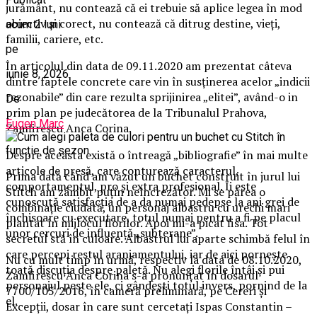
jurământ, nu contează că ei trebuie să aplice legea în mod
obiectiv și corect, nu contează că ditrug destine, vieți,
acum 2 luni
familii, cariere, etc.
pe
În articolul din data de 09.11.2020 am prezentat câteva
iunie 8, 2026
dintre faptele concrete care vin în susținerea acelor „indicii
rezonabile” din care rezulta sprijinirea „elitei”, având-o in
De
prim plan pe judecătorea de la Tribunalul Prahova,
Eugen Marc
Zamfirescu Anca Corina.
Despre aceasta există o întreagă „bibliografie” în mai multe
articole de presă, care conturează caracterul,
Prima dată când am văzut un buchet construit în jurul lui
comportamentul, pro și extra profesional. Îi este
Stitch am zâmbit puțin neîncrezător. Mi se părea o
cunoscută satisfacția de a da numai pedepse la ani grei de
combinație ciudată, un personaj albastru cu urechi mari
închisoare cu executare, totul numai pentru a fi pe placul
plantat în mijlocul florilor. Apoi mi-a picat fisa. Tot
unor cercuri de influență „subterane”.
secretul stă în culoare. Albastrul lui aparte schimbă felul în
care percepi restul aranjamentului, iar de aici pornește
Nu cu mult timp în urmă, respectiv la data de 08.10.2020,
toată discuția despre paletă. Nu alegi florile întâi și pui
Zamfirescu Anca Corina s-a pronunțat în dosarul
personajul peste ele, ci gândești totul invers, pornind de la
7700/105/2016, în cameră preliminară, pe Cereri și
el.
Excepții, dosar în care sunt cercetați Ispas Constantin –