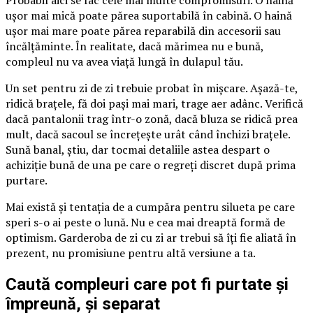
ușor mai mică poate părea suportabilă în cabină. O haină
ușor mai mare poate părea reparabilă din accesorii sau
încălțăminte. În realitate, dacă mărimea nu e bună,
compleul nu va avea viață lungă în dulapul tău.
Un set pentru zi de zi trebuie probat în mișcare. Așază-te,
ridică brațele, fă doi pași mai mari, trage aer adânc. Verifică
dacă pantalonii trag într-o zonă, dacă bluza se ridică prea
mult, dacă sacoul se încrețește urât când închizi brațele.
Sună banal, știu, dar tocmai detaliile astea despart o
achiziție bună de una pe care o regreți discret după prima
purtare.
Mai există și tentația de a cumpăra pentru silueta pe care
speri s-o ai peste o lună. Nu e cea mai dreaptă formă de
optimism. Garderoba de zi cu zi ar trebui să îți fie aliată în
prezent, nu promisiune pentru altă versiune a ta.
Caută compleuri care pot fi purtate și
împreună, și separat