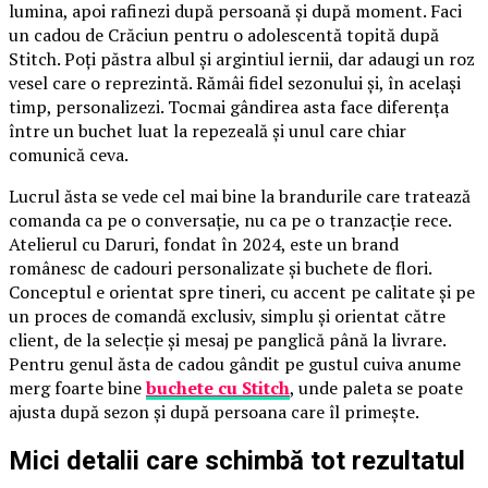
lumina, apoi rafinezi după persoană și după moment. Faci
un cadou de Crăciun pentru o adolescentă topită după
Stitch. Poți păstra albul și argintiul iernii, dar adaugi un roz
vesel care o reprezintă. Rămâi fidel sezonului și, în același
timp, personalizezi. Tocmai gândirea asta face diferența
între un buchet luat la repezeală și unul care chiar
comunică ceva.
Lucrul ăsta se vede cel mai bine la brandurile care tratează
comanda ca pe o conversație, nu ca pe o tranzacție rece.
Atelierul cu Daruri, fondat în 2024, este un brand
românesc de cadouri personalizate și buchete de flori.
Conceptul e orientat spre tineri, cu accent pe calitate și pe
un proces de comandă exclusiv, simplu și orientat către
client, de la selecție și mesaj pe panglică până la livrare.
Pentru genul ăsta de cadou gândit pe gustul cuiva anume
merg foarte bine
buchete cu Stitch
, unde paleta se poate
ajusta după sezon și după persoana care îl primește.
Mici detalii care schimbă tot rezultatul