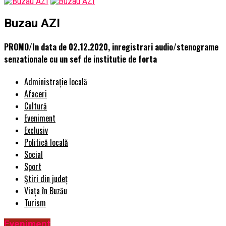
Buzau AZI
PROMO/In data de 02.12.2020, inregistrari audio/stenograme
senzationale cu un sef de institutie de forta
Administrație locală
Afaceri
Cultură
Eveniment
Exclusiv
Politică locală
Social
Sport
Știri din județ
Viața în Buzău
Turism
Eveniment