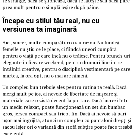
te strânge, dacă se șifonează, dacă te lățește sau dacă pare
prea mult pentru o simplă ieșire după pâine.
Începe cu stilul tău real, nu cu
versiunea ta imaginară
Aici, sincer, multe cumpărături o iau razna. Nu fiindcă
femeile nu știu ce le place, ci fiindcă uneori cumpără
pentru o viață pe care încă nu o trăiesc. Pentru brunch-uri
elegante în fiecare weekend, pentru drumuri line între
întâlniri creative, pentru o disciplină vestimentară pe care
marțea, la ora opt, nu o mai are nimeni.
Un compleu bun trebuie ales pentru rutina ta reală. Dacă
mergi mult pe jos, ai nevoie de libertate de mișcare și
materiale care rezistă decent la purtare. Dacă lucrezi într-
un mediu relaxat, poate funcționează un set din bumbac
gros, jerseu compact sau tricot fin. Dacă ai nevoie să pari
ușor mai îngrijită, atunci un compleu cu pantaloni drepți și
sacou lejer ori o variantă din stofă subțire poate face treabă
excelentă.