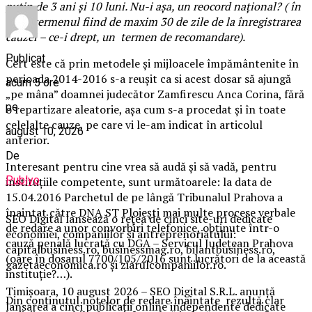
puțin de 3 ani și 10 luni. Nu-i așa, un reocord național? ( în
C.P.P termenul fiind de maxim 30 de zile de la înregistrarea
cauzei – ce-i drept, un termen de recomandare).
Publicat
Cert este că prin metodele și mijloacele împământenite în
perioada 2014-2016 s-a reușit ca si acest dosar să ajungă
acum 5 ore
„pe mâna” doamnei judecător Zamfirescu Anca Corina, fără
pe
o repartizare aleatorie, așa cum s-a procedat și în toate
celelalte cauze, pe care vi le-am indicat în articolul
august 10, 2026
anterior.
De
Interesant pentru cine vrea să audă și să vadă, pentru
Publyo
instituțiile competente, sunt următoarele: la data de
15.04.2016 Parchetul de pe lângă Tribunalul Prahova a
înaintat către DNA ST Ploiești mai multe procese verbale
SEO Digital lansează o rețea de cinci site-uri dedicate
de redare a unor convorbiri telefonice, obținute într-o
economiei, companiilor și antreprenoriatului:
cauză penală lucrată cu DGA – Servicul Județean Prahova
capitalbusiness.ro, businessmag.ro, bilantbusiness.ro,
(oare în dosarul 7700/105/2016 sunt lucrători de la această
gazetaeconomica.ro și ziarulcompaniilor.ro.
instituție?…).
Timișoara, 10 august 2026 – SEO Digital S.R.L. anunță
Din conținutul notelor de redare înaintate rezultă clar
lansarea a cinci publicații online independente dedicate