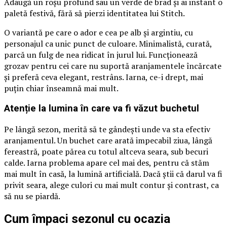
Adaugă un roșu profund sau un verde de brad și ai instant o
paletă festivă, fără să pierzi identitatea lui Stitch.
O variantă pe care o ador e cea pe alb și argintiu, cu
personajul ca unic punct de culoare. Minimalistă, curată,
parcă un fulg de nea ridicat în jurul lui. Funcționează
grozav pentru cei care nu suportă aranjamentele încărcate
și preferă ceva elegant, restrâns. Iarna, ce-i drept, mai
puțin chiar înseamnă mai mult.
Atenție la lumina în care va fi văzut buchetul
Pe lângă sezon, merită să te gândești unde va sta efectiv
aranjamentul. Un buchet care arată impecabil ziua, lângă
fereastră, poate părea cu totul altceva seara, sub becuri
calde. Iarna problema apare cel mai des, pentru că stăm
mai mult în casă, la lumină artificială. Dacă știi că darul va fi
privit seara, alege culori cu mai mult contur și contrast, ca
să nu se piardă.
Cum împaci sezonul cu ocazia