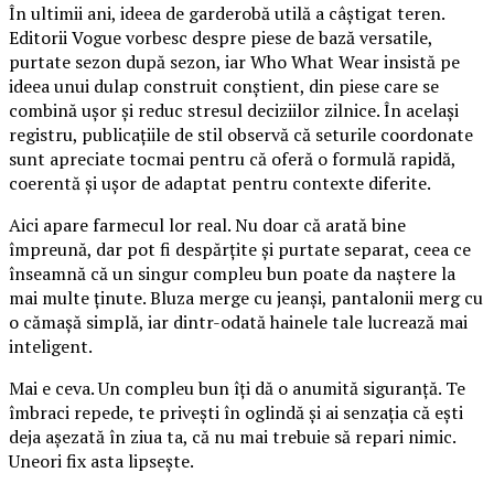
În ultimii ani, ideea de garderobă utilă a câștigat teren.
Editorii Vogue vorbesc despre piese de bază versatile,
purtate sezon după sezon, iar Who What Wear insistă pe
ideea unui dulap construit conștient, din piese care se
combină ușor și reduc stresul deciziilor zilnice. În același
registru, publicațiile de stil observă că seturile coordonate
sunt apreciate tocmai pentru că oferă o formulă rapidă,
coerentă și ușor de adaptat pentru contexte diferite.
Aici apare farmecul lor real. Nu doar că arată bine
împreună, dar pot fi despărțite și purtate separat, ceea ce
înseamnă că un singur compleu bun poate da naștere la
mai multe ținute. Bluza merge cu jeanși, pantalonii merg cu
o cămașă simplă, iar dintr-odată hainele tale lucrează mai
inteligent.
Mai e ceva. Un compleu bun îți dă o anumită siguranță. Te
îmbraci repede, te privești în oglindă și ai senzația că ești
deja așezată în ziua ta, că nu mai trebuie să repari nimic.
Uneori fix asta lipsește.