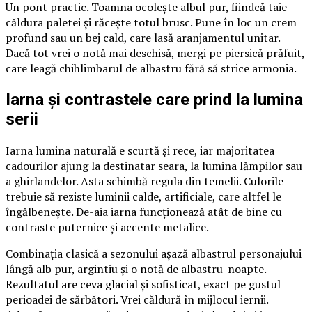
Un pont practic. Toamna ocolește albul pur, fiindcă taie
căldura paletei și răcește totul brusc. Pune în loc un crem
profund sau un bej cald, care lasă aranjamentul unitar.
Dacă tot vrei o notă mai deschisă, mergi pe piersică prăfuit,
care leagă chihlimbarul de albastru fără să strice armonia.
Iarna și contrastele care prind la lumina
serii
Iarna lumina naturală e scurtă și rece, iar majoritatea
cadourilor ajung la destinatar seara, la lumina lămpilor sau
a ghirlandelor. Asta schimbă regula din temelii. Culorile
trebuie să reziste luminii calde, artificiale, care altfel le
îngălbenește. De-aia iarna funcționează atât de bine cu
contraste puternice și accente metalice.
Combinația clasică a sezonului așază albastrul personajului
lângă alb pur, argintiu și o notă de albastru-noapte.
Rezultatul are ceva glacial și sofisticat, exact pe gustul
perioadei de sărbători. Vrei căldură în mijlocul iernii.