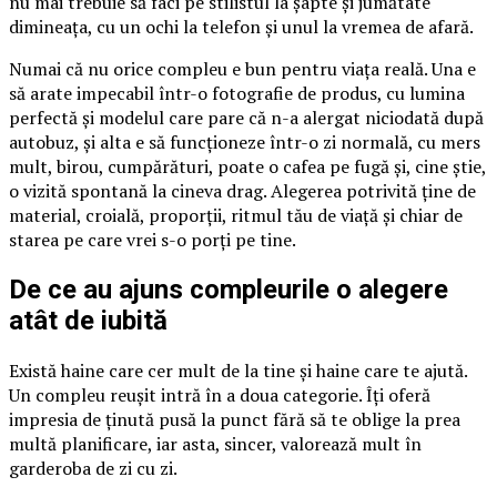
nu mai trebuie să faci pe stilistul la șapte și jumătate
dimineața, cu un ochi la telefon și unul la vremea de afară.
Numai că nu orice compleu e bun pentru viața reală. Una e
să arate impecabil într-o fotografie de produs, cu lumina
perfectă și modelul care pare că n-a alergat niciodată după
autobuz, și alta e să funcționeze într-o zi normală, cu mers
mult, birou, cumpărături, poate o cafea pe fugă și, cine știe,
o vizită spontană la cineva drag. Alegerea potrivită ține de
material, croială, proporții, ritmul tău de viață și chiar de
starea pe care vrei s-o porți pe tine.
De ce au ajuns compleurile o alegere
atât de iubită
Există haine care cer mult de la tine și haine care te ajută.
Un compleu reușit intră în a doua categorie. Îți oferă
impresia de ținută pusă la punct fără să te oblige la prea
multă planificare, iar asta, sincer, valorează mult în
garderoba de zi cu zi.