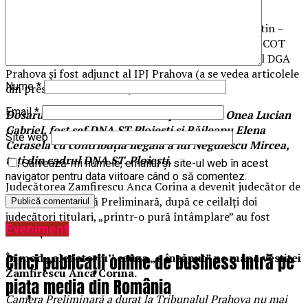
7700/105/2016, în cameră preliminară, pe Cereri și
Excepții, dosar în care sunt cercetați Ispas Constantin –
fost șef DGA Prahova, Saghel Emanuel – fost șef DIICOT
Ploiești și Rădulescu Adrian – fost lucrător în cadrul DGA
Prahova și fost adjunct al IPJ Prahova (a se vedea articolele
Nume
*
din presa de casa a elitei ).
Email
*
Dosarul a fost instrumentat de procurorii Onea Lucian
Gabriel, fost sef DNA ST Ploiești și Răileanu Elena
Site web
Cerasela cu contribuția ilegală a lui Negulescu Mircea,
toți din cadrul DNA ST. Ploiești.
Salvează-mi numele, emailul și site-ul web în acest
navigator pentru data viitoare când o să comentez.
Judecătorea Zamfirescu Anca Corina a devenit judecător de
„scaun”, în cameră Preliminară, după ce ceilalți doi
judecători titulari, „printr-o pură întâmplare” au fost
Eveniment
avansați.
Cinci publicații online de business intră pe
În mod ,,aleaotoriu’’ cauza „a încăput” pe mâna vestitei
Zamfirescu Anca Corina.
piața media din România
Camera Preliminară a durat la Tribunalul Prahova nu mai