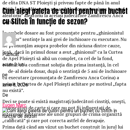
de elita DNA ST Ploiești și priveau fapte de până în anul
2012. Întâmplător sau nu, ambele dosare au ajuns în „mod
Cum alegi paleta de culori pentru un buchet
aleatoriu” aleatoriu la același judecătore Zamfirescu Anca
cu Stitch în funcție de sezon?
Corina.
În ambele dosare au fost pronunțate pentru „ghinionistul
director” sentințe la ani grei de închisoare cu executare. Nu
ne pronunțăm asupra probelor din niciuna dintre cauze,
însă, dacă în primul dosar a avut „ghinionul” ca la Curtea
Publicat
de Apel Ploiești să aibă un complet, ca cel de la fond,
evident că a confirmat soluția din prima instanță, în cel
acum 2 luni
de-al doiela dosar, după o sentință de 5 ani de închisoare
pe
cu executare (pronunțata de Zamfirescu Anca Corina) a
primit la Curtea de Apel Ploiești achitare pe motivul „fapta
iunie 8, 2026
nu există”.
De
Deci se poate si există magistrați/judecători cinstiți, onești,
Eugen Marc
cunoscători de carte și care nu pot fii influentati de
interesele subterane ale unor grupuri de crima organiztă
„calificată” și care pot corecta astfel de derapaje.
Prima dată când am văzut un buchet construit în jurul lui