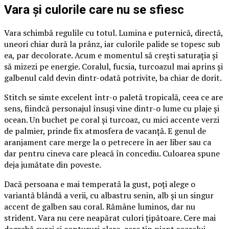
Vara și culorile care nu se sfiesc
Vara schimbă regulile cu totul. Lumina e puternică, directă,
uneori chiar dură la prânz, iar culorile palide se topesc sub
ea, par decolorate. Acum e momentul să crești saturația și
să mizezi pe energie. Coralul, fucsia, turcoazul mai aprins și
galbenul cald devin dintr-odată potrivite, ba chiar de dorit.
Stitch se simte excelent într-o paletă tropicală, ceea ce are
sens, fiindcă personajul însuși vine dintr-o lume cu plaje și
ocean. Un buchet pe coral și turcoaz, cu mici accente verzi
de palmier, prinde fix atmosfera de vacanță. E genul de
aranjament care merge la o petrecere în aer liber sau ca
dar pentru cineva care pleacă în concediu. Culoarea spune
deja jumătate din poveste.
Dacă persoana e mai temperată la gust, poți alege o
variantă blândă a verii, cu albastru senin, alb și un singur
accent de galben sau coral. Rămâne luminos, dar nu
strident. Vara nu cere neapărat culori țipătoare. Cere mai
degrabă curaj și contururi clare, care țin piept soarelui.