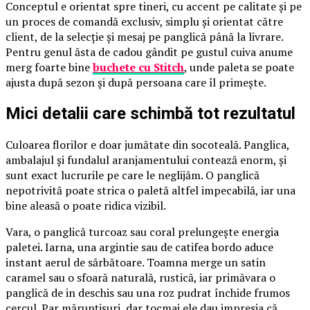
Conceptul e orientat spre tineri, cu accent pe calitate și pe
un proces de comandă exclusiv, simplu și orientat către
client, de la selecție și mesaj pe panglică până la livrare.
Pentru genul ăsta de cadou gândit pe gustul cuiva anume
merg foarte bine
buchete cu Stitch
, unde paleta se poate
ajusta după sezon și după persoana care îl primește.
Mici detalii care schimbă tot rezultatul
Culoarea florilor e doar jumătate din socoteală. Panglica,
ambalajul și fundalul aranjamentului contează enorm, și
sunt exact lucrurile pe care le neglijăm. O panglică
nepotrivită poate strica o paletă altfel impecabilă, iar una
bine aleasă o poate ridica vizibil.
Vara, o panglică turcoaz sau coral prelungește energia
paletei. Iarna, una argintie sau de catifea bordo aduce
instant aerul de sărbătoare. Toamna merge un satin
caramel sau o sfoară naturală, rustică, iar primăvara o
panglică de in deschis sau una roz pudrat închide frumos
cercul. Par mărunțișuri, dar tocmai ele dau impresia că