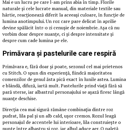
Mai e un lucru pe care l-am prins abia în timp. Florile
naturale și cele lucrate manual, din materiale textile sau
hârtie, reacționează diferit la aceeași culoare, în funcție de
lumina anotimpului. Un roz care pare delicat în aprilie
devine spălăcit într-o zi cenușie de noiembrie. Așa că nu
vorbim doar despre nuanțe, ci și despre intensitate și
despre cum cade lumina pe ele.
Primăvara și pastelurile care respiră
Primăvara e, fără doar și poate, sezonul cel mai prietenos
cu Stitch. O spun din experiență, fiindcă majoritatea
comenzilor de genul ăsta pică exact în lunile astea. Lumina
e blândă, difuză, iartă mult. Pastelurile prind viață fără să
pară sterse, iar albastrul personajului se așază firesc lângă
nuanțe deschise.
Direcția cea mai sigură rămâne combinația dintre roz
pudrat, lila pal și un alb cald, ușor cremos. Rozul leagă
personajul de accentele lui interioare, lila construiește o
punte între albastru și roz, iar albul aduce aer. O paletă