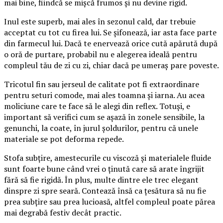
mai bine, fiindcă se mișcă frumos și nu devine rigid.
Inul este superb, mai ales în sezonul cald, dar trebuie
acceptat cu tot cu firea lui. Se șifonează, iar asta face parte
din farmecul lui. Dacă te enervează orice cută apărută după
o oră de purtare, probabil nu e alegerea ideală pentru
compleul tău de zi cu zi, chiar dacă pe umeraș pare poveste.
Tricotul fin sau jerseul de calitate pot fi extraordinare
pentru seturi comode, mai ales toamna și iarna. Au acea
moliciune care te face să le alegi din reflex. Totuși, e
important să verifici cum se așază în zonele sensibile, la
genunchi, la coate, în jurul șoldurilor, pentru că unele
materiale se pot deforma repede.
Stofa subțire, amestecurile cu viscoză și materialele fluide
sunt foarte bune când vrei o ținută care să arate îngrijit
fără să fie rigidă. În plus, multe dintre ele trec elegant
dinspre zi spre seară. Contează însă ca țesătura să nu fie
prea subțire sau prea lucioasă, altfel compleul poate părea
mai degrabă festiv decât practic.