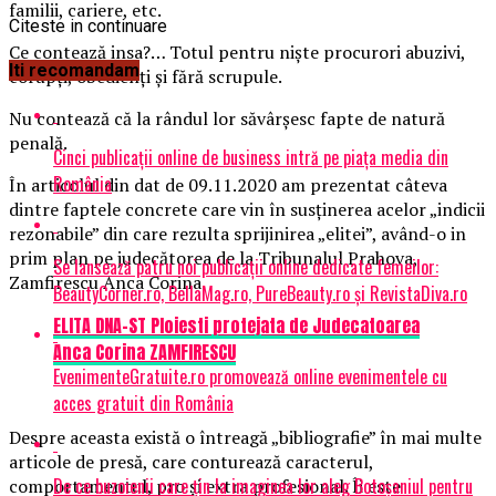
familii, cariere, etc.
Citeste in continuare
Ce contează insa?… Totul pentru niște procurori abuzivi,
Iti recomandam
corupți, obedienți și fără scrupule.
Nu contează că la rândul lor săvârșesc fapte de natură
penală.
Cinci publicații online de business intră pe piața media din
România
În articolul din dat de 09.11.2020 am prezentat câteva
dintre faptele concrete care vin în susținerea acelor „indicii
rezonabile” din care rezulta sprijinirea „elitei”, având-o in
prim plan pe judecătorea de la Tribunalul Prahova,
Se lansează patru noi publicații online dedicate femeilor:
Zamfirescu Anca Corina.
BeautyCorner.ro, BellaMag.ro, PureBeauty.ro și RevistaDiva.ro
ELITA DNA-ST Ploiesti protejata de Judecatoarea
Anca Corina ZAMFIRESCU
EvenimenteGratuite.ro promovează online evenimentele cu
acces gratuit din România
Despre aceasta există o întreagă „bibliografie” în mai multe
articole de presă, care conturează caracterul,
De ce buzoienii care țin la imaginea lor aleg Botoșaniul pentru
comportamentul, pro și extra profesional. Îi este