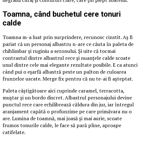
Toamna, când buchetul cere tonuri
calde
Toamna m-a luat prin surprindere, recunosc cinstit. Aș fi
pariat că un personaj albastru n-are ce căuta în paleta de
chihlimbar și ruginiu a sezonului. Și uite că tocmai
contrastul dintre albastrul rece și nuanțele calde scoate
unul dintre cele mai elegante rezultate posibile. E ca atunci
când pui o eșarfă albastră peste un palton de culoarea
frunzelor uscate. Merge fix pentru că nu te-ai fi așteptat.
Paleta câștigătoare aici cuprinde caramel, terracotta,
muștar și un bordo discret. Albastrul personajului devine
punctul rece care echilibrează căldura din jur, iar întregul
aranjament capătă o profunzime pe care primăvara nu o
are. Lumina de toamnă, mai joasă și mai aurie, scoate
frumos tonurile calde, le face să pară pline, aproape
catifelate.