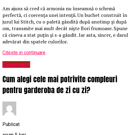
Am ajuns să cred că armonia nu înseamnă o schemă
perfectă, ci coerența unei intenții. Un buchet construit în
jurul lui Stitch, cu o paletă gândită după anotimp și după
om, transmite mai mult decât niște flori frumoase. Spune
că cineva a stat puțin și s-a gândit. Iar asta, sincer, e darul
adevărat din spatele culorilor.
Citeste in continuare
Eveniment
Cum alegi cele mai potrivite compleuri
pentru garderoba de zi cu zi?
Publicat
acum 5 luni