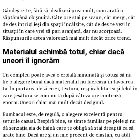
Gândește-te, fără să idealizezi prea mult, cum arată o
săptămână obișnuită. Câte ore stai pe scaun, cât mergi, cât
de des intri și ieși din spații încălzite, cât de des te vezi în
situații în care vrei să pari aranjată, dar nu scorțoasă.
Răspunsurile astea valorează mai mult decât orice trend.
Materialul schimbă totul, chiar dacă
uneori îl ignorăm
Un compleu poate avea o croială minunată și totuși să nu
fie o alegere bună dacă materialul nu lucrează în favoarea
ta. În purtarea de zi cu zi, textura, respirabilitatea și felul în
care țesătura se comportă după câteva ore contează
enorm. Uneori chiar mai mult decât designul.
Bumbacul este, de regulă, o alegere excelentă pentru
seturile casual. Respiră bine, se simte familiar pe piele și nu
dă senzația aia de haină care te obligă să stai dreaptă ca să
arate bine. Dacă are și un mic procent de elastan, cu atât