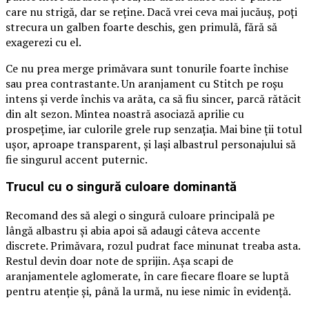
care nu strigă, dar se reține. Dacă vrei ceva mai jucăuș, poți
strecura un galben foarte deschis, gen primulă, fără să
exagerezi cu el.
Ce nu prea merge primăvara sunt tonurile foarte închise
sau prea contrastante. Un aranjament cu Stitch pe roșu
intens și verde închis va arăta, ca să fiu sincer, parcă rătăcit
din alt sezon. Mintea noastră asociază aprilie cu
prospețime, iar culorile grele rup senzația. Mai bine ții totul
ușor, aproape transparent, și lași albastrul personajului să
fie singurul accent puternic.
Trucul cu o singură culoare dominantă
Recomand des să alegi o singură culoare principală pe
lângă albastru și abia apoi să adaugi câteva accente
discrete. Primăvara, rozul pudrat face minunat treaba asta.
Restul devin doar note de sprijin. Așa scapi de
aranjamentele aglomerate, în care fiecare floare se luptă
pentru atenție și, până la urmă, nu iese nimic în evidență.