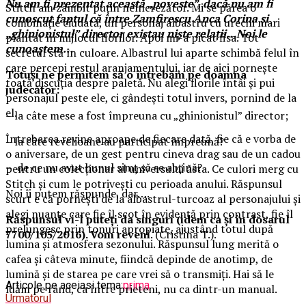
Nu am fi prezentat această „poveste”, dacă nu am fi
Stitch am zâmbit puțin neîncrezător. Mi se părea o
cunoscut faptul că între Zamfirescu Anca Corina și
combinație ciudată, un personaj albastru cu urechi mari
„ghinionistul” director existau niște relații…Noi le
plantat în mijlocul florilor. Apoi mi-a picat fisa. Tot
cunoaștem…
secretul stă în culoare. Albastrul lui aparte schimbă felul în
care percepi restul aranjamentului, iar de aici pornește
Totuși ne permitem să o întrebăm pe doamna
toată discuția despre paletă. Nu alegi florile întâi și pui
judecător:
personajul peste ele, ci gândești totul invers, pornind de la
el.
– la câte mese a fost împreuna cu „ghinionistul” director;
Întrebarea revine aproape de fiecare dată, fie că e vorba de
– la câte revelioane au participat împreună?
o aniversare, de un gest pentru cineva drag sau de un cadou
– de ce nu avut bunul simț să se abțină?
pentru un colecționar al universului ăsta. Ce culori merg cu
Stitch și cum le potrivești cu perioada anului. Răspunsul
Noi îi putem răspunde, dar….
scurt e că pornești de la albastrul-turcoaz al personajului și
alegi nuanțe care fie îl scot în evidență prin contrast, fie îl
Răspunsul vi-l puteți da singuri (idem ca și în dosarul
prelungesc prin tonuri apropiate, ajustând totul după
7700/105/2016). Vom reveni
. (Cristina T.).
lumina și atmosfera sezonului. Răspunsul lung merită o
cafea și câteva minute, fiindcă depinde de anotimp, de
lumină și de starea pe care vrei să o transmiți. Hai să le
Articole pe aceiasi tema:
prima
luăm pe rând, ca între prieteni, nu ca dintr-un manual.
Urmatorul