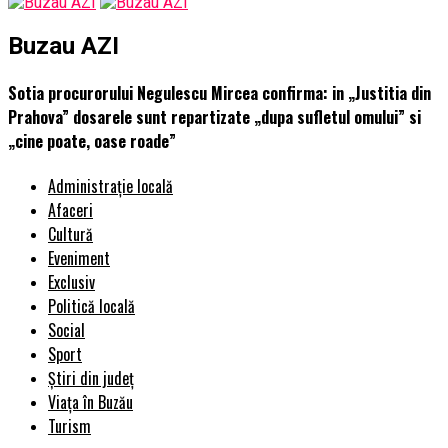
Buzau AZI
Sotia procurorului Negulescu Mircea confirma: in „Justitia din
Prahova” dosarele sunt repartizate „dupa sufletul omului” si
„cine poate, oase roade”
Administrație locală
Afaceri
Cultură
Eveniment
Exclusiv
Politică locală
Social
Sport
Știri din județ
Viața în Buzău
Turism