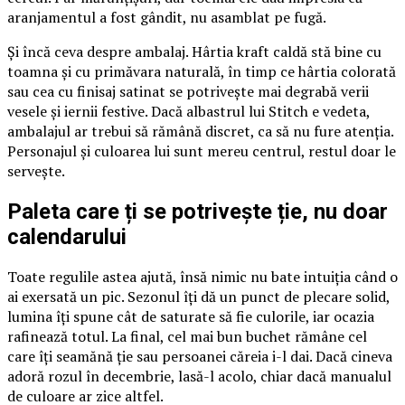
aranjamentul a fost gândit, nu asamblat pe fugă.
Și încă ceva despre ambalaj. Hârtia kraft caldă stă bine cu
toamna și cu primăvara naturală, în timp ce hârtia colorată
sau cea cu finisaj satinat se potrivește mai degrabă verii
vesele și iernii festive. Dacă albastrul lui Stitch e vedeta,
ambalajul ar trebui să rămână discret, ca să nu fure atenția.
Personajul și culoarea lui sunt mereu centrul, restul doar le
servește.
Paleta care ți se potrivește ție, nu doar
calendarului
Toate regulile astea ajută, însă nimic nu bate intuiția când o
ai exersată un pic. Sezonul îți dă un punct de plecare solid,
lumina îți spune cât de saturate să fie culorile, iar ocazia
rafinează totul. La final, cel mai bun buchet rămâne cel
care îți seamănă ție sau persoanei căreia i-l dai. Dacă cineva
adoră rozul în decembrie, lasă-l acolo, chiar dacă manualul
de culoare ar zice altfel.