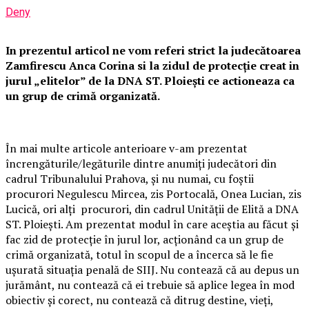
Deny
In prezentul articol ne vom referi strict la judecătoarea
Zamfirescu Anca Corina si la zidul de protecție creat in
jurul „elitelor” de la DNA ST. Ploiești ce actioneaza ca
un grup de crimă organizată.
În mai multe articole anterioare v-am prezentat
încrengăturile/legăturile dintre anumiți judecători din
cadrul Tribunalului Prahova, și nu numai, cu foștii
procurori Negulescu Mircea, zis Portocală, Onea Lucian, zis
Lucică, ori alți procurori, din cadrul Unității de Elită a DNA
ST. Ploiești. Am prezentat modul în care aceștia au făcut și
fac zid de protecție în jurul lor, acționând ca un grup de
crimă organizată, totul în scopul de a încerca să le fie
ușurată situația penală de SIIJ. Nu contează că au depus un
jurământ, nu contează că ei trebuie să aplice legea în mod
obiectiv și corect, nu contează că ditrug destine, vieți,