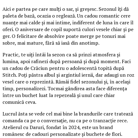
Aici e partea pe care mulți o sar, și greșesc. Sezonul îți dă
paleta de bază, ocazia o reglează. Un cadou romantic cere
nuanțe mai calde și mai intime, indiferent de luna în care îl
oferi. O aniversare de copil suportă culori vesele chiar și pe
ger. O felicitare de absolvire poate merge pe tonuri mai
sobre, mai mature, fără să iasă din anotimp.
Practic, te uiți întâi la sezon ca să prinzi atmosfera și
lumina, apoi rafinezi după persoană și după moment. Faci
un cadou de Crăciun pentru o adolescentă topită după
Stitch. Poți păstra albul și argintiul iernii, dar adaugi un roz
vesel care o reprezintă. Rămâi fidel sezonului și, în același
timp, personalizezi. Tocmai gândirea asta face diferența
între un buchet luat la repezeală și unul care chiar
comunică ceva.
Lucrul ăsta se vede cel mai bine la brandurile care tratează
comanda ca pe o conversație, nu ca pe o tranzacție rece.
Atelierul cu Daruri, fondat în 2024, este un brand
românesc de cadouri personalizate și buchete de flori.