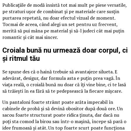
Publicațiile de modă insistă tot mai mult pe piese versatile,
pe straturi ușor de combinat și pe materiale care susțin
purtarea repetată, nu doar efectul vizual de moment.
Tocmai de aceea, când alegi un set pentru uz frecvent,
merită să pui mâna pe material și să-l judeci cât mai puțin
romantic și cât mai sincer.
Croiala bună nu urmează doar corpul, ci
și ritmul tău
Se spune des că o haină trebuie să avantajeze silueta. E
adevărat, desigur, dar formula asta e puțin prea vagă. În
viața reală, o croială bună nu doar că îți vine bine, ci te lasă
să trăiești în ea fără să te pedepsească la fiecare mișcare.
Un pantaloni foarte strâmt poate arăta impecabil în
cabinele de probă și să devină obositor după două ore. Un
sacou foarte structurat poate ridica ținuta, dar dacă nu
poți sta comod la birou sau într-o mașină, începe să pară o
idee frumoasă și atât. Un top foarte scurt poate funcționa