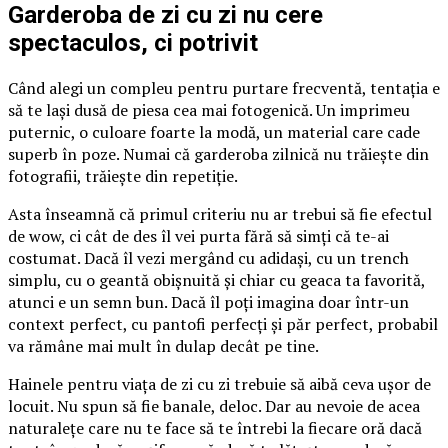
Garderoba de zi cu zi nu cere
spectaculos, ci potrivit
Când alegi un compleu pentru purtare frecventă, tentația e
să te lași dusă de piesa cea mai fotogenică. Un imprimeu
puternic, o culoare foarte la modă, un material care cade
superb în poze. Numai că garderoba zilnică nu trăiește din
fotografii, trăiește din repetiție.
Asta înseamnă că primul criteriu nu ar trebui să fie efectul
de wow, ci cât de des îl vei purta fără să simți că te-ai
costumat. Dacă îl vezi mergând cu adidași, cu un trench
simplu, cu o geantă obișnuită și chiar cu geaca ta favorită,
atunci e un semn bun. Dacă îl poți imagina doar într-un
context perfect, cu pantofi perfecți și păr perfect, probabil
va rămâne mai mult în dulap decât pe tine.
Hainele pentru viața de zi cu zi trebuie să aibă ceva ușor de
locuit. Nu spun să fie banale, deloc. Dar au nevoie de acea
naturalețe care nu te face să te întrebi la fiecare oră dacă