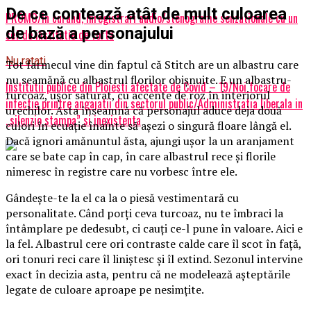
De ce contează atât de mult culoarea
PROMO/In curand, inregistrari audio/stenograme senzationale cu un
de bază a personajului
sef de institutie de forta
Nu ratati
Tot farmecul vine din faptul că Stitch are un albastru care
nu seamănă cu albastrul florilor obișnuite. E un albastru-
Institutii publice din Ploiesti afectate de Covid – 19/Noi focare de
turcoaz, ușor saturat, cu accente de roz în interiorul
infectie printre angajatii din sectorul public/Administratia liberala in
urechilor. Asta înseamnă că personajul aduce deja două
„silenzio stampa” si inexistenta
culori în ecuație înainte să așezi o singură floare lângă el.
Dacă ignori amănuntul ăsta, ajungi ușor la un aranjament
care se bate cap în cap, în care albastrul rece și florile
nimeresc în registre care nu vorbesc între ele.
Gândește-te la el ca la o piesă vestimentară cu
personalitate. Când porți ceva turcoaz, nu te îmbraci la
întâmplare pe dedesubt, ci cauți ce-l pune în valoare. Aici e
la fel. Albastrul cere ori contraste calde care îl scot în față,
ori tonuri reci care îl liniștesc și îl extind. Sezonul intervine
exact în decizia asta, pentru că ne modelează așteptările
legate de culoare aproape pe nesimțite.