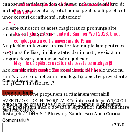
cunoscută satisfacția de a da numai pedepse la ani grei de
transformarea zâmbetului: Standarde internaționale la
închisoare cu executare, totul numai pentru a fi pe placul
Dentastic
unor cercuri de influență „subterane”.
Nu este cunoscut ca acest magistrat să pronunțe alte
Tot ce trebuie sa stii inainte de Summer Well 2026. Ghidul
soluții decât „PUȘCĂRIE”.
complet pentru editia aniversara de 15 ani
Nu pledăm în favoarea infractorilor, nu pledăm pentru ca
aceștia să fie lăsați în liberatate, dar în justiție există un
singur adevăr și anume adevărul judiciar.
Mașinile de spălat și uscătoarele bazate pe inteligență
artificială îți cunosc hainele mai bine decât tine
Acolo unde sunt probe DA, condamnă, dar acolo unde nu
sunt?… De ce nu aplică în mod legal și obiectiv prevederile
Comenteaza si tu
C.P și C.P.P în vigoare…?
Leave a Reply
În continuare ne propunem să rămânem veritabili
AVERTIZORI DE INTEGRITATE în înțelesul legii 571/2004
Adresa ta de email nu va fi publicată.
Câmpurile obligatorii
și vă prezentăm încă o dovadă a legăturilor subterane între
sunt marcate cu
*
fosta „elită” DNA ST. Ploiești și Zamfirescu Anca Corina.
Comentariu
*
Nu cu mult timp în urmă, respectiv la data de 08.10.2020,
Zamfirescu Anca Corina s-a pronunțat în dosarul